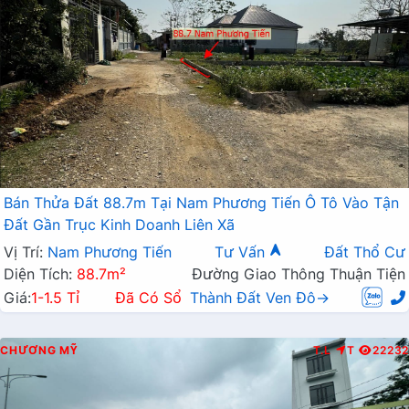
Bán Thửa Đất 88.7m Tại Nam Phương Tiến Ô Tô Vào Tận
Đất Gần Trục Kinh Doanh Liên Xã
Vị Trí:
Nam Phương Tiến
Tư Vấn
Đất Thổ Cư
Diện Tích:
88.7m²
Đường Giao Thông Thuận Tiện
Giá:
1-1.5 Tỉ
Đã Có Sổ
Thành Đất Ven Đô→
CHƯƠNG MỸ
T.L
T
22232