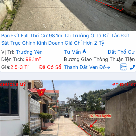
Bán Đất Full Thổ Cư 98.1m Tại Trường Ô Tô Đỗ Tận Đất
Sát Trục Chính Kinh Doanh Giá Chỉ Hơn 2 Tỷ
Vị Trí:
Trường Yên
Tư Vấn
Đất Thổ Cư
Diện Tích:
98.1m²
Đường Giao Thông Thuận Tiện
Giá:
2.5-3 Tỉ
Đã Có Sổ
Thành Đất Ven Đô→
CHƯƠNG MỸ
T
13107