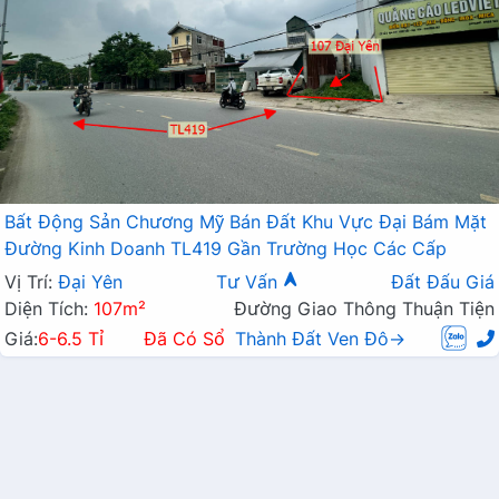
Bất Động Sản Chương Mỹ Bán Đất Khu Vực Đại Bám Mặt
Đường Kinh Doanh TL419 Gần Trường Học Các Cấp
Vị Trí:
Đại Yên
Tư Vấn
Đất Đấu Giá
Diện Tích:
107m²
Đường Giao Thông Thuận Tiện
Giá:
6-6.5 Tỉ
Đã Có Sổ
Thành Đất Ven Đô→