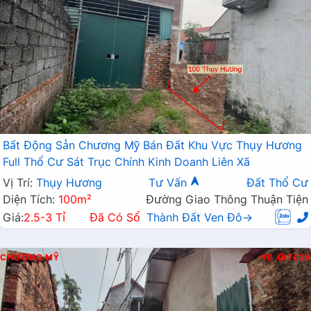
Bất Động Sản Chương Mỹ Bán Đất Khu Vực Thụy Hương
Full Thổ Cư Sát Trục Chính Kinh Doanh Liên Xã
Vị Trí:
Thụy Hương
Tư Vấn
Đất Thổ Cư
Diện Tích:
100m²
Đường Giao Thông Thuận Tiện
Giá:
2.5-3 Tỉ
Đã Có Sổ
Thành Đất Ven Đô→
CHƯƠNG MỸ
B
7035