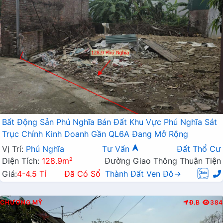
Bất Động Sản Phú Nghĩa Bán Đất Khu Vực Phú Nghĩa Sát
Trục Chính Kinh Doanh Gần QL6A Đang Mở Rộng
Vị Trí:
Phú Nghĩa
Tư Vấn
Đất Thổ Cư
Diện Tích:
128.9m²
Đường Giao Thông Thuận Tiện
Giá:
4-4.5 Tỉ
Đã Có Sổ
Thành Đất Ven Đô→
CHƯƠNG MỸ
Đ.B
384