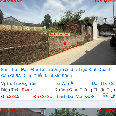
CHƯƠNG MỸ
Đ.N
2247
Bán Thửa Đất 94m Tại Trường Yên Sát Trục Kinh Doanh
Gần QL6A Đang Triển Khai Mở Rộng
Vị Trí:
Trường Yên
Tư Vấn
Đất Thổ Cư
Diện Tích:
94m²
Đường Giao Thông Thuận Tiện
Giá:
3-3.5 Tỉ
Đã Có Sổ
Thành Đất Ven Đô→
CHƯƠNG MỸ
Đ.B
196