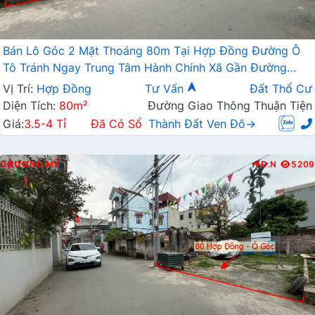
Bán Lô Góc 2 Mặt Thoáng 80m Tại Hợp Đồng Đường Ô
Tô Tránh Ngay Trung Tâm Hành Chính Xã Gần Đường
TL419
Vị Trí:
Hợp Đồng
Tư Vấn
Đất Thổ Cư
Diện Tích:
80m²
Đường Giao Thông Thuận Tiện
Giá:
3.5-4 Tỉ
Đã Có Sổ
Thành Đất Ven Đô→
CHƯƠNG MỸ
Đ.N
5209