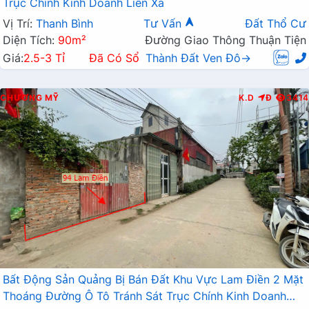
Trục Chính Kinh Doanh Liên Xã
Vị Trí:
Thanh Bình
Tư Vấn
Đất Thổ Cư
Diện Tích:
90m²
Đường Giao Thông Thuận Tiện
Giá:
2.5-3 Tỉ
Đã Có Sổ
Thành Đất Ven Đô→
CHƯƠNG MỸ
K.D
Đ
3414
Bất Động Sản Quảng Bị Bán Đất Khu Vực Lam Điền 2 Mặt
Thoáng Đường Ô Tô Tránh Sát Trục Chính Kinh Doanh