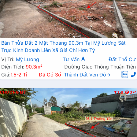
Bán Thửa Đất 2 Mặt Thoáng 90.3m Tại Mỹ Lương Sát
Trục Kinh Doanh Liên Xã Giá Chỉ Hơn Tỷ
Vị Trí:
Mỹ Lương
Tư Vấn
Đất Thổ Cư
Diện Tích:
90.3m²
Đường Giao Thông Thuận Tiện
Giá:
1.5-2 Tỉ
Đã Có Sổ
Thành Đất Ven Đô→
CHƯƠNG MỸ
T.B
374