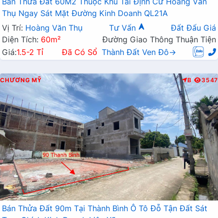
Bán Thửa Đất 60M2 Thuộc Khu Tái Định Cư Hoàng Văn
Thụ Ngay Sát Mặt Đường Kinh Doanh QL21A
Vị Trí:
Hoàng Văn Thụ
Tư Vấn
Đất Đấu Giá
Diện Tích:
60m²
Đường Giao Thông Thuận Tiện
Giá:
1.5-2 Tỉ
Đã Có Sổ
Thành Đất Ven Đô→
CHƯƠNG MỸ
B
3547
Bán Thửa Đất 90m Tại Thành Bình Ô Tô Đỗ Tận Đất Sát