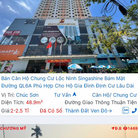
Bán Căn Hộ Chung Cư Lộc Ninh Singashine Bám Mặt
Đường QL6A Phù Hợp Cho Hộ Gia Đình Định Cư Lâu Dài
Vị Trí:
Chúc Sơn
Tư Vấn
Căn Hộ/ Chung Cư
Diện Tích:
48.9m²
Đường Giao Thông Thuận Tiện
Giá:
2-2.5 Tỉ
Đã Có Sổ
Thành Đất Ven Đô→
CHƯƠNG MỸ
Đ.B
1469