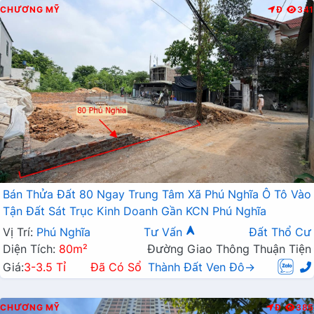
CHƯƠNG MỸ
Đ
341
Bán Thửa Đất 80 Ngay Trung Tâm Xã Phú Nghĩa Ô Tô Vào
Tận Đất Sát Trục Kinh Doanh Gần KCN Phú Nghĩa
Vị Trí:
Phú Nghĩa
Tư Vấn
Đất Thổ Cư
Diện Tích:
80m²
Đường Giao Thông Thuận Tiện
Giá:
3-3.5 Tỉ
Đã Có Sổ
Thành Đất Ven Đô→
CHƯƠNG MỸ
Đ
385