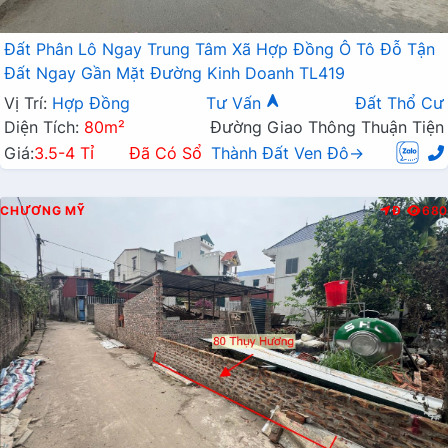
Đất Phân Lô Ngay Trung Tâm Xã Hợp Đồng Ô Tô Đỗ Tận
Đất Ngay Gần Mặt Đường Kinh Doanh TL419
Vị Trí:
Hợp Đồng
Tư Vấn
Đất Thổ Cư
Diện Tích:
80m²
Đường Giao Thông Thuận Tiện
Giá:
3.5-4 Tỉ
Đã Có Sổ
Thành Đất Ven Đô→
CHƯƠNG MỸ
Đ
680