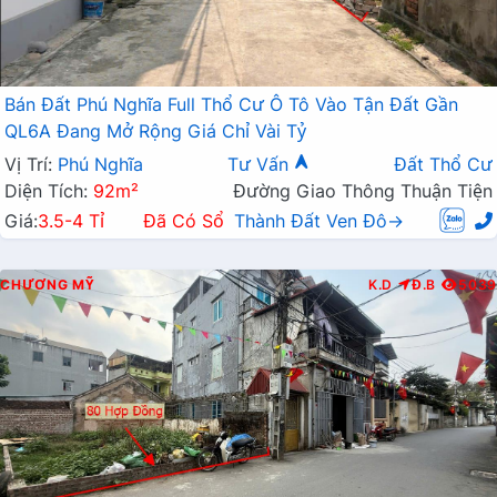
Bán Đất Phú Nghĩa Full Thổ Cư Ô Tô Vào Tận Đất Gần
QL6A Đang Mở Rộng Giá Chỉ Vài Tỷ
Vị Trí:
Phú Nghĩa
Tư Vấn
Đất Thổ Cư
Diện Tích:
92m²
Đường Giao Thông Thuận Tiện
Giá:
3.5-4 Tỉ
Đã Có Sổ
Thành Đất Ven Đô→
CHƯƠNG MỸ
K.D
Đ.B
5039