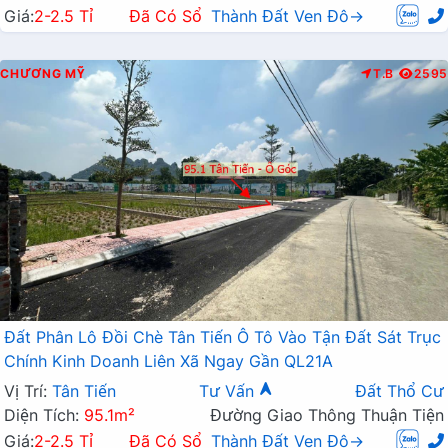
Giá:
2-2.5 Tỉ
Đã Có Sổ
Thành Đất Ven Đô→
CHƯƠNG MỸ
T.B
2595
Đất Phân Lô Đồi Chè Tân Tiến Ô Tô Vào Tận Đất Sát Trục
Chính Kinh Doanh Liên Xã Ngay Gần QL21A
Vị Trí:
Tân Tiến
Tư Vấn
Đất Thổ Cư
Diện Tích:
95.1m²
Đường Giao Thông Thuận Tiện
Giá:
2-2.5 Tỉ
Đã Có Sổ
Thành Đất Ven Đô→