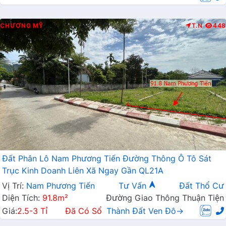
CHƯƠNG MỸ
T.N
448
Đất Phân Lô Nam Phương Tiến Đường Thông Ô Tô Sát
Trục Kinh Doanh Liên Xã Ngay Gần QL21A
Vị Trí:
Nam Phương Tiến
Tư Vấn
Đất Thổ Cư
Diện Tích:
91.8m²
Đường Giao Thông Thuận Tiện
Giá:
2.5-3 Tỉ
Đã Có Sổ
Thành Đất Ven Đô→