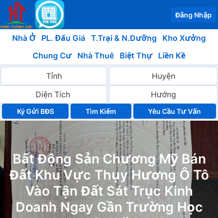
Đăng Nhập
Nhà Ở
PL. Đấu Giá
T.Trại & N.Dưỡng
Kho Xưởng
Chung Cư
Nhà Thuê
Biệt Thự
Liền Kề
Ký Gửi BĐS
Yêu Cầu Tư Vấn
Bất Động Sản Chương Mỹ Bán
Đất Khu Vực Thụy Hương Ô Tô
Vào Tận Đất Sát Trục Kinh
Doanh Ngay Gần Trường Học