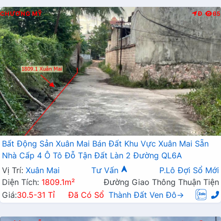
CHƯƠNG MỸ
Đ
65
Bất Động Sản Xuân Mai Bán Đất Khu Vực Xuân Mai Sẵn
Nhà Cấp 4 Ô Tô Đỗ Tận Đất Làn 2 Đường QL6A
Vị Trí:
Xuân Mai
Tư Vấn
P.Lô Đợi Sổ Mới
Diện Tích:
1809.1m²
Đường Giao Thông Thuận Tiện
Giá:
30.5-31 Tỉ
Đã Có Sổ
Thành Đất Ven Đô→