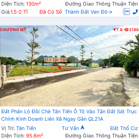
Diện Tích:
130m²
Đường Giao Thông Thuận Tiện
Giá:
1.5-2 Tỉ
Đã Có Sổ
Thành Đất Ven Đô→
CHƯƠNG MỸ
T.B
2186
Đất Phân Lô Đồi Chè Tân Tiến Ô Tô Vào Tận Đất Sát Trục
Chính Kinh Doanh Liên Xã Ngay Gần QL21A
Vị Trí:
Tân Tiến
Tư Vấn
Đất Thổ Cư
Diện Tích:
95.6m²
Đường Giao Thông Thuận Tiện