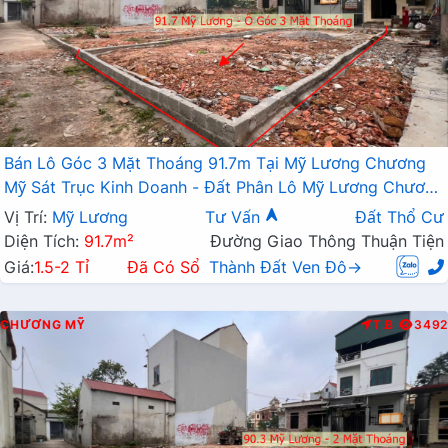
Bán Lô Góc 3 Mặt Thoáng 91.7m Tại Mỹ Lương Chương
Mỹ Sát Trục Kinh Doanh - Đất Phân Lô Mỹ Lương Chương
Mỹ
Vị Trí:
Mỹ Lương
Tư Vấn
Đất Thổ Cư
Diện Tích:
91.7m²
Đường Giao Thông Thuận Tiện
Giá:
1.5-2 Tỉ
Đã Có Sổ
Thành Đất Ven Đô→
CHƯƠNG MỸ
T.B
3492