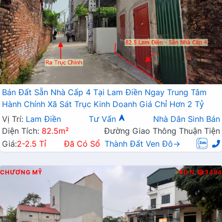
Bán Đất Sẵn Nhà Cấp 4 Tại Lam Điền Ngay Trung Tâm
Hành Chính Xã Sát Trục Kinh Doanh Giá Chỉ Hơn 2 Tỷ
Vị Trí:
Lam Điền
Tư Vấn
Nhà Dân Sinh Bán
Diện Tích:
82.5m²
Đường Giao Thông Thuận Tiện
Giá:
2-2.5 Tỉ
Đã Có Sổ
Thành Đất Ven Đô→
CHƯƠNG MỸ
Đ.N
3494