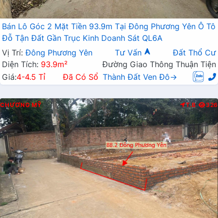
Bán Lô Góc 2 Mặt Tiền 93.9m Tại Đông Phương Yên Ô Tô
Đỗ Tận Đất Gần Trục Kinh Doanh Sát QL6A
Vị Trí:
Đông Phương Yên
Tư Vấn
Đất Thổ Cư
Diện Tích:
93.9m²
Đường Giao Thông Thuận Tiện
Giá:
4-4.5 Tỉ
Đã Có Sổ
Thành Đất Ven Đô→
CHƯƠNG MỸ
T.B
326