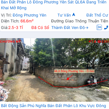
Bán Đất Phân Lô Đông Phương Yên Sát QL6A Đang Triển
Khai Mở Rộng
Vị Trí:
Đông Phương Yên
Tư Vấn
Đất Thổ Cư
Diện Tích:
66.6m²
Đường Giao Thông Thuận Tiện
Giá:
2.5-3 Tỉ
Đã Có Sổ
Thành Đất Ven Đô→
CHƯƠNG MỸ
T.B
3251
Bất Động Sản Phú Nghĩa Bán Đất Phân Lô Khu Vực Đông