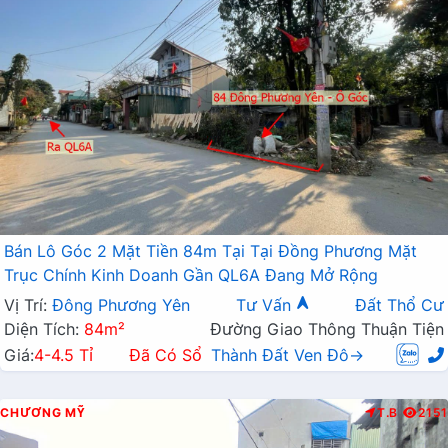
Bán Lô Góc 2 Mặt Tiền 84m Tại Tại Đồng Phương Mặt
Trục Chính Kinh Doanh Gần QL6A Đang Mở Rộng
Vị Trí:
Đông Phương Yên
Tư Vấn
Đất Thổ Cư
Diện Tích:
84m²
Đường Giao Thông Thuận Tiện
Giá:
4-4.5 Tỉ
Đã Có Sổ
Thành Đất Ven Đô→
CHƯƠNG MỸ
T.B
2151