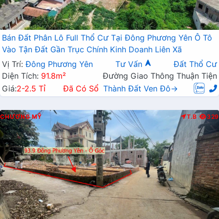
Bán Đất Phân Lô Full Thổ Cư Tại Đông Phương Yên Ô Tô
Vào Tận Đất Gần Trục Chính Kinh Doanh Liên Xã
Vị Trí:
Đông Phương Yên
Tư Vấn
Đất Thổ Cư
Diện Tích:
91.8m²
Đường Giao Thông Thuận Tiện
Giá:
2-2.5 Tỉ
Đã Có Sổ
Thành Đất Ven Đô→
CHƯƠNG MỸ
T.B
329