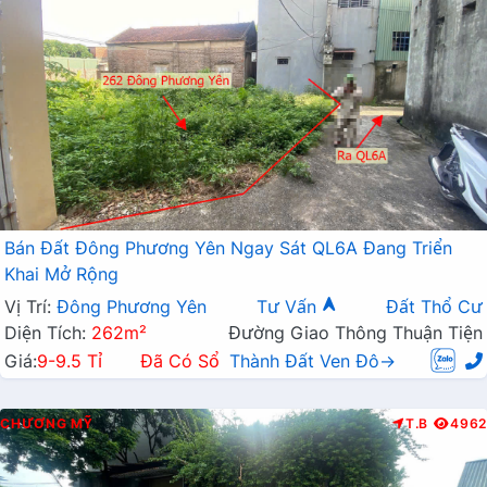
Bán Đất Đông Phương Yên Ngay Sát QL6A Đang Triển
Khai Mở Rộng
Vị Trí:
Đông Phương Yên
Tư Vấn
Đất Thổ Cư
Diện Tích:
262m²
Đường Giao Thông Thuận Tiện
Giá:
9-9.5 Tỉ
Đã Có Sổ
Thành Đất Ven Đô→
CHƯƠNG MỸ
T.B
4962