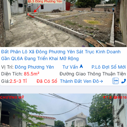
Đất Phân Lô Xã Đông Phương Yên Sát Trục Kinh Doanh
Gần QL6A Đang Triển Khai Mở Rộng
Vị Trí:
Đông Phương Yên
Tư Vấn
P.Lô Đợi Sổ Mới
Diện Tích:
85.5m²
Đường Giao Thông Thuận Tiện
Giá:
2.5-3 Tỉ
Đã Có Sổ
Thành Đất Ven Đô→
CHƯƠNG MỸ
T.B
6816