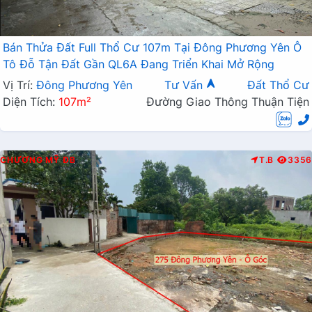
Bán Thửa Đất Full Thổ Cư 107m Tại Đông Phương Yên Ô
Tô Đỗ Tận Đất Gần QL6A Đang Triển Khai Mở Rộng
Vị Trí:
Đông Phương Yên
Tư Vấn
Đất Thổ Cư
Diện Tích:
107m²
Đường Giao Thông Thuận Tiện
CHƯƠNG MỸ
ĐB
T.B
3356