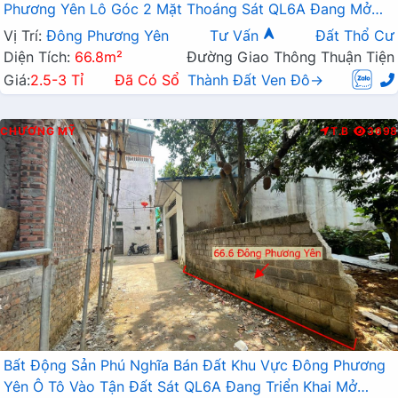
Phương Yên Lô Góc 2 Mặt Thoáng Sát QL6A Đang Mở
Rộng
Vị Trí:
Đông Phương Yên
Tư Vấn
Đất Thổ Cư
Diện Tích:
66.8m²
Đường Giao Thông Thuận Tiện
Giá:
2.5-3 Tỉ
Đã Có Sổ
Thành Đất Ven Đô→
CHƯƠNG MỸ
T.B
3698
Bất Động Sản Phú Nghĩa Bán Đất Khu Vực Đông Phương
Yên Ô Tô Vào Tận Đất Sát QL6A Đang Triển Khai Mở