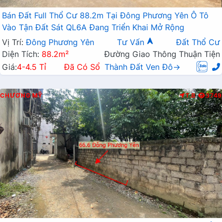
Bán Đất Full Thổ Cư 88.2m Tại Đông Phương Yên Ô Tô
Vào Tận Đất Sát QL6A Đang Triển Khai Mở Rộng
Vị Trí:
Đông Phương Yên
Tư Vấn
Đất Thổ Cư
Diện Tích:
88.2m²
Đường Giao Thông Thuận Tiện
Giá:
4-4.5 Tỉ
Đã Có Sổ
Thành Đất Ven Đô→
CHƯƠNG MỸ
T.B
3749