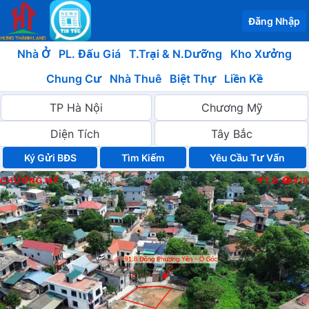
Đăng Nhập
Nhà Ở
PL. Đấu Giá
T.Trại & N.Dưỡng
Kho Xưởng
Chung Cư
Nhà Thuê
Biệt Thự
Liền Kề
Ký Gửi BĐS
Yêu Cầu Tư Vấn
CHƯƠNG MỸ
T.B
415