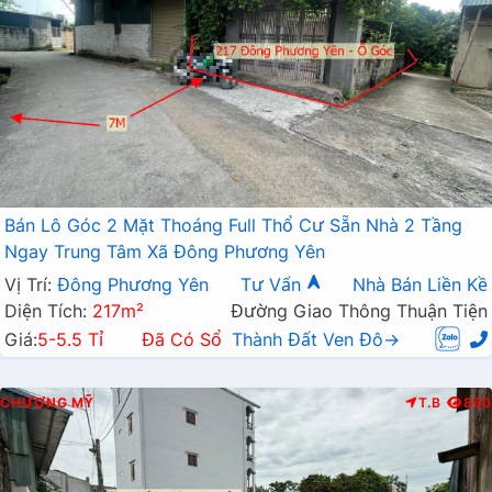
Bán Lô Góc 2 Mặt Thoáng Full Thổ Cư Sẵn Nhà 2 Tầng
Ngay Trung Tâm Xã Đông Phương Yên
Vị Trí:
Đông Phương Yên
Tư Vấn
Nhà Bán Liền Kề
Diện Tích:
217m²
Đường Giao Thông Thuận Tiện
Giá:
5-5.5 Tỉ
Đã Có Sổ
Thành Đất Ven Đô→
CHƯƠNG MỸ
T.B
860