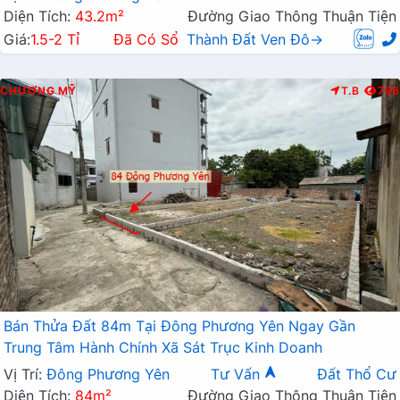
Diện Tích:
43.2m²
Đường Giao Thông Thuận Tiện
Giá:
1.5-2 Tỉ
Đã Có Sổ
Thành Đất Ven Đô→
CHƯƠNG MỸ
T.B
796
Bán Thửa Đất 84m Tại Đông Phương Yên Ngay Gần
Trung Tâm Hành Chính Xã Sát Trục Kinh Doanh
Vị Trí:
Đông Phương Yên
Tư Vấn
Đất Thổ Cư
Diện Tích:
84m²
Đường Giao Thông Thuận Tiện