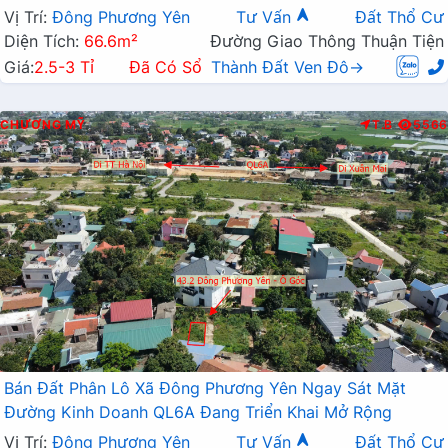
Rộng
Vị Trí:
Đông Phương Yên
Tư Vấn
Đất Thổ Cư
Diện Tích:
66.6m²
Đường Giao Thông Thuận Tiện
Giá:
2.5-3 Tỉ
Đã Có Sổ
Thành Đất Ven Đô→
CHƯƠNG MỸ
T.B
5566
Bán Đất Phân Lô Xã Đông Phương Yên Ngay Sát Mặt
Đường Kinh Doanh QL6A Đang Triển Khai Mở Rộng
Vị Trí:
Đông Phương Yên
Tư Vấn
Đất Thổ Cư