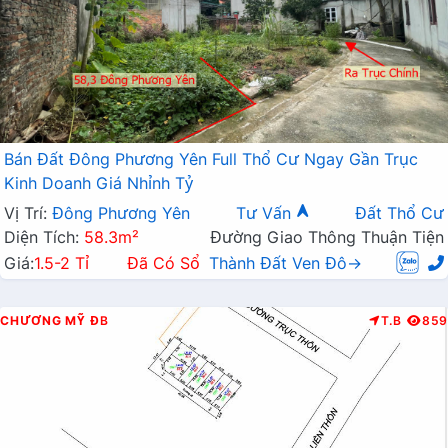
Bán Đất Đông Phương Yên Full Thổ Cư Ngay Gần Trục
Kinh Doanh Giá Nhỉnh Tỷ
Vị Trí:
Đông Phương Yên
Tư Vấn
Đất Thổ Cư
Diện Tích:
58.3m²
Đường Giao Thông Thuận Tiện
Giá:
1.5-2 Tỉ
Đã Có Sổ
Thành Đất Ven Đô→
CHƯƠNG MỸ
ĐB
T.B
859