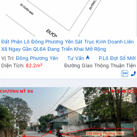
Đất Phân Lô Đông Phương Yên Sát Trục Kinh Doanh Liên
Xã Ngay Gần QL6A Đang Triển Khai Mở Rộng
Vị Trí:
Đông Phương Yên
Tư Vấn
P.Lô Đợi Sổ Mới
Diện Tích:
82.2m²
Đường Giao Thông Thuận Tiện
CHƯƠNG MỸ
ĐB
L.X
T.B
4730