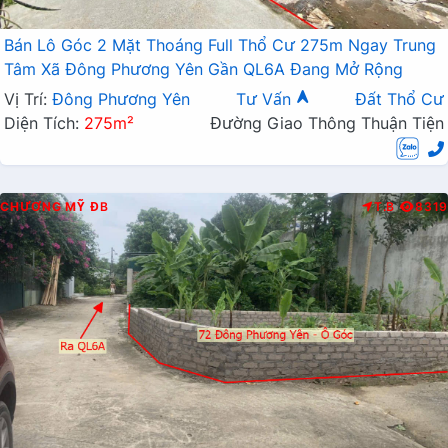
Bán Lô Góc 2 Mặt Thoáng Full Thổ Cư 275m Ngay Trung
Tâm Xã Đông Phương Yên Gần QL6A Đang Mở Rộng
Vị Trí:
Đông Phương Yên
Tư Vấn
Đất Thổ Cư
Diện Tích:
275m²
Đường Giao Thông Thuận Tiện
CHƯƠNG MỸ
ĐB
T.B
8319