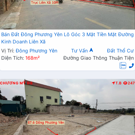
Bán Đất Đông Phương Yên Lô Góc 3 Mặt Tiền Mặt Đường
Kinh Doanh Liên Xã
Vị Trí:
Đông Phương Yên
Tư Vấn
Đất Thổ Cư
Diện Tích:
168m²
Đường Giao Thông Thuận Tiện
CHƯƠNG MỸ
ĐB
T.B
247