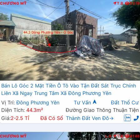
CHƯƠNG MỸ
T.B
5319
Bán Lô Góc 2 Mặt Tiền Ô Tô Vào Tận Đất Sát Trục Chính
Liên Xã Ngay Trung Tâm Xã Đông Phương Yên
Vị Trí:
Đông Phương Yên
Tư Vấn
Đất Thổ Cư
Diện Tích:
44.3m²
Đường Giao Thông Thuận Tiện
Giá:
2-2.5 Tỉ
Đã Có Sổ
Thành Đất Ven Đô→
CHƯƠNG MỸ
L.X
T.B
4148