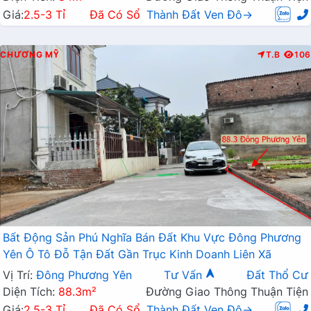
Giá:
2.5-3 Tỉ
Đã Có Sổ
Thành Đất Ven Đô→
CHƯƠNG MỸ
T.B
106
Bất Động Sản Phú Nghĩa Bán Đất Khu Vực Đông Phương
Yên Ô Tô Đỗ Tận Đất Gần Trục Kinh Doanh Liên Xã
Vị Trí:
Đông Phương Yên
Tư Vấn
Đất Thổ Cư
Diện Tích:
88.3m²
Đường Giao Thông Thuận Tiện
Giá:
2.5-3 Tỉ
Đã Có Sổ
Thành Đất Ven Đô→