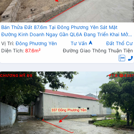
Bán Thửa Đất 87.6m Tại Đông Phương Yên Sát Mặt
Đường Kinh Doanh Ngay Gần QL6A Đang Triển Khai Mở
Rộng
Vị Trí:
Đông Phương Yên
Tư Vấn
Đất Thổ Cư
Diện Tích:
87.6m²
Đường Giao Thông Thuận Tiện
CHƯƠNG MỸ
ĐB
T.B
4367