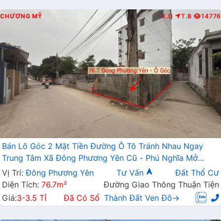
CHƯƠNG MỸ
K.D
T.B
14776
Bán Lô Góc 2 Mặt Tiền Đường Ô Tô Tránh Nhau Ngay
Trung Tâm Xã Đông Phương Yên Cũ - Phú Nghĩa Mở
Rộng
Vị Trí:
Đông Phương Yên
Tư Vấn
Đất Thổ Cư
Diện Tích:
76.7m²
Đường Giao Thông Thuận Tiện
Giá:
3-3.5 Tỉ
Đã Có Sổ
Thành Đất Ven Đô→