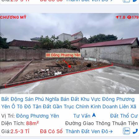
CHƯƠNG MỸ
T.B
179
Bất Động Sán Phú Nghĩa Bán Đất Khu Vực Đông Phương
Yên Ô Tô Đõ Tận Đất Gần Trục Chính Kinh Doanh Liên Xã
Vị Trí:
Đông Phương Yên
Tư Vấn
Đất Thổ Cư
Diện Tích:
88m²
Đường Giao Thông Thuận Tiện
Giá:
2.5-3 Tỉ
Đã Có Sổ
Thành Đất Ven Đô→