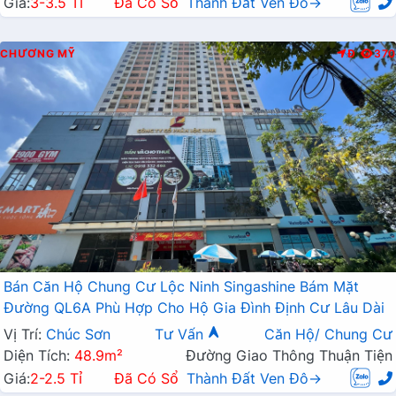
Giá:
3-3.5 Tỉ
Đã Có Sổ
Thành Đất Ven Đô→
CHƯƠNG MỸ
Đ
370
Bán Căn Hộ Chung Cư Lộc Ninh Singashine Bám Mặt
Đường QL6A Phù Hợp Cho Hộ Gia Đình Định Cư Lâu Dài
Vị Trí:
Chúc Sơn
Tư Vấn
Căn Hộ/ Chung Cư
Diện Tích:
48.9m²
Đường Giao Thông Thuận Tiện
Giá:
2-2.5 Tỉ
Đã Có Sổ
Thành Đất Ven Đô→