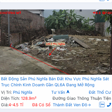
CHƯƠNG MỸ
Đ.B
180
Bất Động Sản Phú Nghĩa Bán Đất Khu Vực Phú Nghĩa Sát
Trục Chính Kinh Doanh Gần QL6A Đang Mở Rộng
Vị Trí:
Phú Nghĩa
Tư Vấn
Đất Thổ Cư
Diện Tích:
128.9m²
Đường Giao Thông Thuận Tiện
Giá:
4-4.5 Tỉ
Đã Có Sổ
Thành Đất Ven Đô→