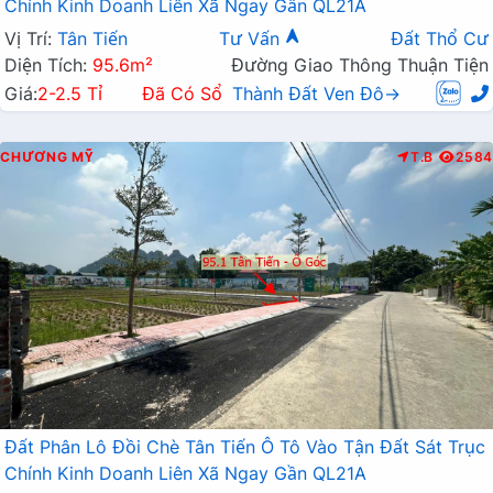
Chính Kinh Doanh Liên Xã Ngay Gần QL21A
Vị Trí:
Tân Tiến
Tư Vấn
Đất Thổ Cư
Diện Tích:
95.6m²
Đường Giao Thông Thuận Tiện
Giá:
2-2.5 Tỉ
Đã Có Sổ
Thành Đất Ven Đô→
CHƯƠNG MỸ
T.B
2584
Đất Phân Lô Đồi Chè Tân Tiến Ô Tô Vào Tận Đất Sát Trục
Chính Kinh Doanh Liên Xã Ngay Gần QL21A