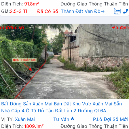
Diện Tích:
91.8m²
Đường Giao Thông Thuận Tiện
Giá:
2.5-3 Tỉ
Đã Có Sổ
Thành Đất Ven Đô→
CHƯƠNG MỸ
Đ
50
Bất Động Sản Xuân Mai Bán Đất Khu Vực Xuân Mai Sẵn
Nhà Cấp 4 Ô Tô Đỗ Tận Đất Làn 2 Đường QL6A
Vị Trí:
Xuân Mai
Tư Vấn
P.Lô Đợi Sổ Mới
Diện Tích:
1809.1m²
Đường Giao Thông Thuận Tiện