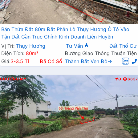
Bán Thửa Đất 80m Đất Phân Lô Thụy Hương Ô Tô Vào
Tận Đất Gần Trục Chính Kinh Doanh Liên Huyện
Vị Trí:
Thụy Hương
Tư Vấn
Đất Thổ Cư
Diện Tích:
80m²
Đường Giao Thông Thuận Tiện
Giá:
3-3.5 Tỉ
Đã Có Sổ
Thành Đất Ven Đô→
CHƯƠNG MỸ
Đ
6637