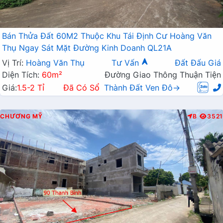
Bán Thửa Đất 60M2 Thuộc Khu Tái Định Cư Hoàng Văn
Thụ Ngay Sát Mặt Đường Kinh Doanh QL21A
Vị Trí:
Hoàng Văn Thụ
Tư Vấn
Đất Đấu Giá
Diện Tích:
60m²
Đường Giao Thông Thuận Tiện
Giá:
1.5-2 Tỉ
Đã Có Sổ
Thành Đất Ven Đô→
CHƯƠNG MỸ
B
3521