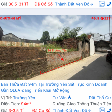
Giá:
30.5-31 Tỉ
Đã Có Sổ
Thành Đất Ven Đô→
CHƯƠNG MỸ
Đ.N
2231
Bán Thửa Đất 94m Tại Trường Yên Sát Trục Kinh Doanh
Gần QL6A Đang Triển Khai Mở Rộng
Vị Trí:
Trường Yên
Tư Vấn
Đất Thổ Cư
Diện Tích:
94m²
Đường Giao Thông Thuận Tiện
Giá:
3-3.5 Tỉ
Đã Có Sổ
Thành Đất Ven Đô→