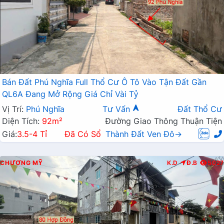
Bán Đất Phú Nghĩa Full Thổ Cư Ô Tô Vào Tận Đất Gần
QL6A Đang Mở Rộng Giá Chỉ Vài Tỷ
Vị Trí:
Phú Nghĩa
Tư Vấn
Đất Thổ Cư
Diện Tích:
92m²
Đường Giao Thông Thuận Tiện
Giá:
3.5-4 Tỉ
Đã Có Sổ
Thành Đất Ven Đô→
CHƯƠNG MỸ
K.D
Đ.B
5027