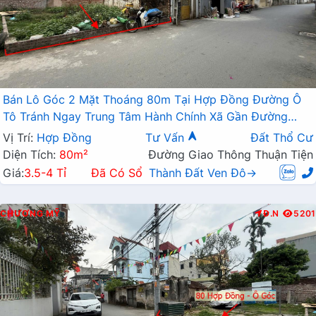
Bán Lô Góc 2 Mặt Thoáng 80m Tại Hợp Đồng Đường Ô
Tô Tránh Ngay Trung Tâm Hành Chính Xã Gần Đường
TL419
Vị Trí:
Hợp Đồng
Tư Vấn
Đất Thổ Cư
Diện Tích:
80m²
Đường Giao Thông Thuận Tiện
Giá:
3.5-4 Tỉ
Đã Có Sổ
Thành Đất Ven Đô→
CHƯƠNG MỸ
Đ.N
5201