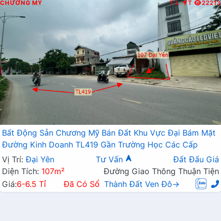
CHƯƠNG MỸ
T.L
T
22213
Bất Động Sản Chương Mỹ Bán Đất Khu Vực Đại Bám Mặt
Đường Kinh Doanh TL419 Gần Trường Học Các Cấp
Vị Trí:
Đại Yên
Tư Vấn
Đất Đấu Giá
Diện Tích:
107m²
Đường Giao Thông Thuận Tiện
Giá:
6-6.5 Tỉ
Đã Có Sổ
Thành Đất Ven Đô→