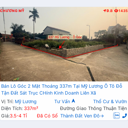
CHƯƠNG MỸ
Đ.B
1435
Bán Lô Góc 2 Mặt Thoáng 337m Tại Mỹ Lương Ô Tô Đỗ
Tận Đất Sát Trục CHính Kinh Doanh Liên Xã
Vị Trí:
Mỹ Lương
Tư Vấn
Thổ Cư & Vườn
Diện Tích:
337m²
Đường Giao Thông Thuận Tiện
Giá:
3.5-4 Tỉ
Đã Có Sổ
Thành Đất Ven Đô→