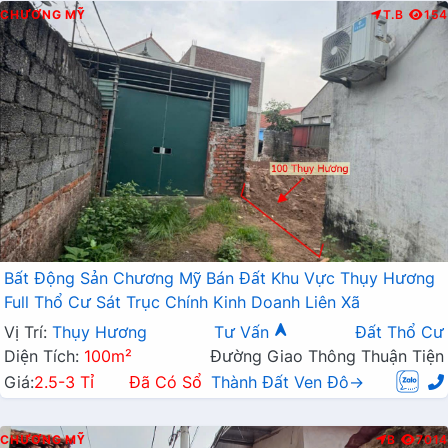
CHƯƠNG MỸ
T.B
154
Bất Động Sản Chương Mỹ Bán Đất Khu Vực Thụy Hương
Full Thổ Cư Sát Trục Chính Kinh Doanh Liên Xã
Vị Trí:
Thụy Hương
Tư Vấn
Đất Thổ Cư
Diện Tích:
100m²
Đường Giao Thông Thuận Tiện
Giá:
2.5-3 Tỉ
Đã Có Sổ
Thành Đất Ven Đô→
CHƯƠNG MỸ
B
7014