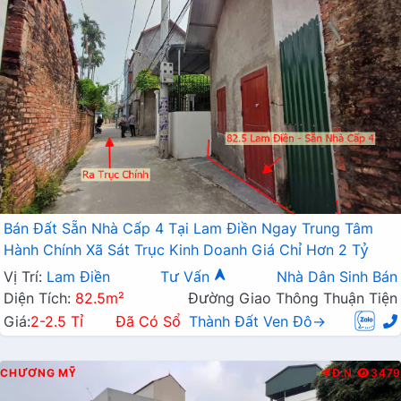
Bán Đất Sẵn Nhà Cấp 4 Tại Lam Điền Ngay Trung Tâm
Hành Chính Xã Sát Trục Kinh Doanh Giá Chỉ Hơn 2 Tỷ
Vị Trí:
Lam Điền
Tư Vấn
Nhà Dân Sinh Bán
Diện Tích:
82.5m²
Đường Giao Thông Thuận Tiện
Giá:
2-2.5 Tỉ
Đã Có Sổ
Thành Đất Ven Đô→
CHƯƠNG MỸ
Đ.N
3479