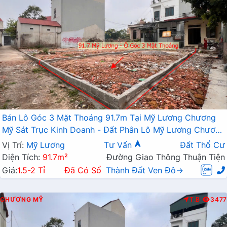
Bán Lô Góc 3 Mặt Thoáng 91.7m Tại Mỹ Lương Chương
Mỹ Sát Trục Kinh Doanh - Đất Phân Lô Mỹ Lương Chương
Mỹ
Vị Trí:
Mỹ Lương
Tư Vấn
Đất Thổ Cư
Diện Tích:
91.7m²
Đường Giao Thông Thuận Tiện
Giá:
1.5-2 Tỉ
Đã Có Sổ
Thành Đất Ven Đô→
CHƯƠNG MỸ
T.B
3477