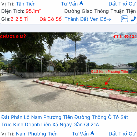
Vị Trí:
Tân Tiến
Tư Vấn
Đất Thổ Cư
Diện Tích:
95.1m²
Đường Giao Thông Thuận Tiện
Giá:
2-2.5 Tỉ
Đã Có Sổ
Thành Đất Ven Đô→
CHƯƠNG MỸ
T.N
434
Đất Phân Lô Nam Phương Tiến Đường Thông Ô Tô Sát
Trục Kinh Doanh Liên Xã Ngay Gần QL21A
Vị Trí:
Nam Phương Tiến
Tư Vấn
Đất Thổ Cư