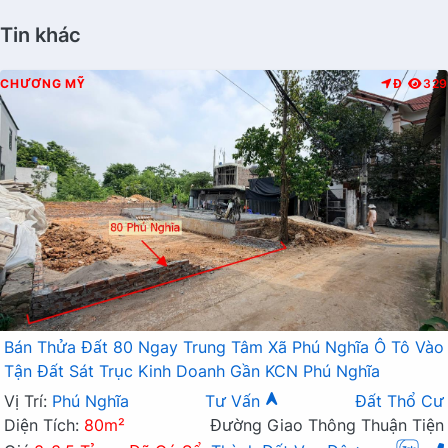
Tin khác
CHƯƠNG MỸ
Đ
329
Bán Thửa Đất 80 Ngay Trung Tâm Xã Phú Nghĩa Ô Tô Vào
Tận Đất Sát Trục Kinh Doanh Gần KCN Phú Nghĩa
Vị Trí:
Phú Nghĩa
Tư Vấn
Đất Thổ Cư
Diện Tích:
80m²
Đường Giao Thông Thuận Tiện