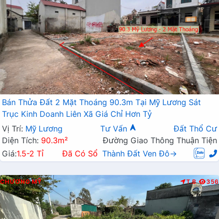
Bán Thửa Đất 2 Mặt Thoáng 90.3m Tại Mỹ Lương Sát
Trục Kinh Doanh Liên Xã Giá Chỉ Hơn Tỷ
Vị Trí:
Mỹ Lương
Tư Vấn
Đất Thổ Cư
Diện Tích:
90.3m²
Đường Giao Thông Thuận Tiện
Giá:
1.5-2 Tỉ
Đã Có Sổ
Thành Đất Ven Đô→
CHƯƠNG MỸ
T.B
356