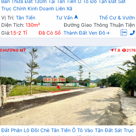
Bán Thửa Đất 130m Tại Tân Tiến Ô Tô Đỗ Tận Đất Sát
Trục Chính Kinh Doanh Liên Xã
Vị Trí:
Tân Tiến
Tư Vấn
Thổ Cư & Vườn
Diện Tích:
130m²
Đường Giao Thông Thuận Tiện
Giá:
1.5-2 Tỉ
Đã Có Sổ
Thành Đất Ven Đô→
CHƯƠNG MỸ
T.B
2176
Đất Phân Lô Đồi Chè Tân Tiến Ô Tô Vào Tận Đất Sát Trục