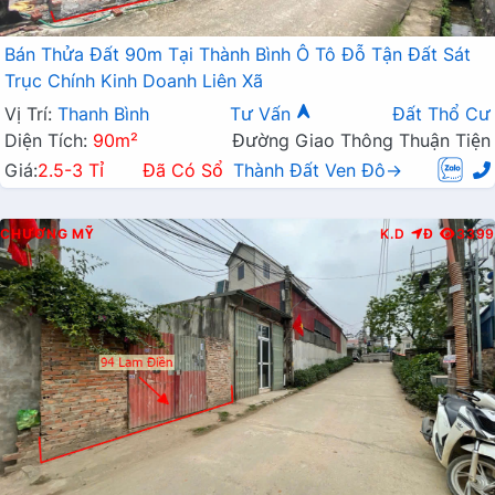
Bán Thửa Đất 90m Tại Thành Bình Ô Tô Đỗ Tận Đất Sát
Trục Chính Kinh Doanh Liên Xã
Vị Trí:
Thanh Bình
Tư Vấn
Đất Thổ Cư
Diện Tích:
90m²
Đường Giao Thông Thuận Tiện
Giá:
2.5-3 Tỉ
Đã Có Sổ
Thành Đất Ven Đô→
CHƯƠNG MỸ
K.D
Đ
3399