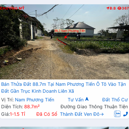
CHƯƠNG MỸ
Đ.B
367
Bán Thửa Đất 88.7m Tại Nam Phương Tiến Ô Tô Vào Tận
Đất Gần Trục Kinh Doanh Liên Xã
Vị Trí:
Nam Phương Tiến
Tư Vấn
Đất Thổ Cư
Diện Tích:
88.7m²
Đường Giao Thông Thuận Tiện
Giá:
1-1.5 Tỉ
Đã Có Sổ
Thành Đất Ven Đô→