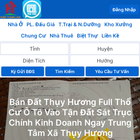
Đăng Nhập
Nhà Ở
PL. Đấu Giá
T.Trại & N.Dưỡng
Kho Xưởng
Chung Cư
Nhà Thuê
Biệt Thự
Liền Kề
Ký Gửi BĐS
Yêu Cầu Tư Vấn
Bán Đất Thụy Hương Full Thổ
Cư Ô Tô Vào Tận Đất Sát Trục
Chính Kinh Doanh Ngay Trung
Tâm Xã Thụy Hương