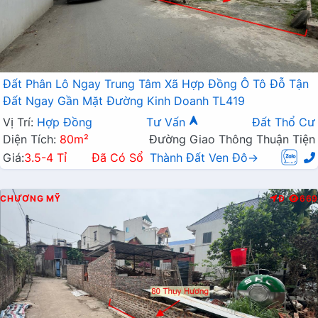
Đất Phân Lô Ngay Trung Tâm Xã Hợp Đồng Ô Tô Đỗ Tận
Đất Ngay Gần Mặt Đường Kinh Doanh TL419
Vị Trí:
Hợp Đồng
Tư Vấn
Đất Thổ Cư
Diện Tích:
80m²
Đường Giao Thông Thuận Tiện
Giá:
3.5-4 Tỉ
Đã Có Sổ
Thành Đất Ven Đô→
CHƯƠNG MỸ
Đ
669