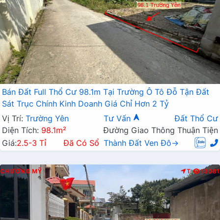
Bán Đất Full Thổ Cư 98.1m Tại Trường Ô Tô Đỗ Tận Đất
Sát Trục Chính Kinh Doanh Giá Chỉ Hơn 2 Tỷ
Vị Trí:
Trường Yên
Tư Vấn
Đất Thổ Cư
Diện Tích:
98.1m²
Đường Giao Thông Thuận Tiện
Giá:
2.5-3 Tỉ
Đã Có Sổ
Thành Đất Ven Đô→
CHƯƠNG MỸ
T
13081