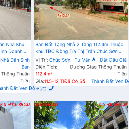
án Nhà Khu
Bán Đất Tặng Nhà 2 Tầng 112.4m Thuộc
inh Doanh
Khu TĐC Đồng Tía Thị Trấn Chúc Sơn
h Phường
Gần Mặt Đường QL6A
Nhà Dân Sinh
Vị Trí:
Chúc Sơn
Tư Vấn
Đất Đấu Giá
 50M
Bán
Diện Tích:
Đường Giao Thông Thuận
 Thông Thuận
112.4m²
Tiện
Tiện
Giá:
11.5-12 Tỉ
Đã Có Sổ
Thành Đất Ven 
hành Đất Ven Đô→
K.D
T.N
233
CHƯƠNG MỸ
K.D
B
1436