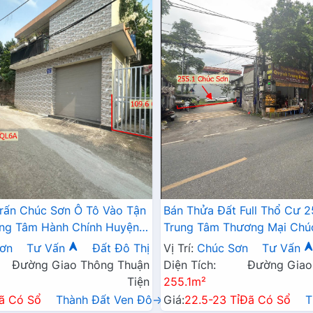
Trấn Chúc Sơn Ô Tô Vào Tận
Bán Thửa Đất Full Thổ Cư 
ung Tâm Hành Chính Huyện
Trung Tâm Thương Mại Chú
Đường QL6A
ơn
Tư Vấn
Đất Đô Thị
Vị Trí:
Chúc Sơn
Tư Vấn
Đường Giao Thông Thuận
Diện Tích:
Đường Giao
Tiện
255.1m²
ã Có Sổ
Thành Đất Ven Đô→
Giá:
22.5-23 Tỉ
Đã Có Sổ
T