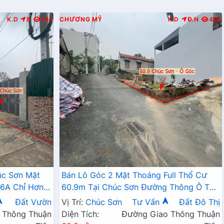
K.D
B
244
CHƯƠNG MỸ
K.D
Đ.N
404
úc Sơn Mặt
Bán Lô Góc 2 Mặt Thoáng Full Thổ Cư
6A Chỉ Hơn
60.9m Tại Chúc Sơn Đường Thông Ô Tô
Gần Hồ Ninh Sơn Thoáng Mát
Đất Vườn
Vị Trí:
Chúc Sơn
Tư Vấn
Đất Đô Thị
 Thông Thuận
Diện Tích:
Đường Giao Thông Thuận