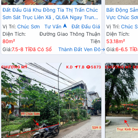
Đất Đấu Giá Khu Đồng Tía Thị Trấn Chúc
Bất Động Sả
Sơn Sát Trục Liên Xã , QL6A Ngay Trung
Vực Chúc Sơ
Tâm Hành Chính Huyện Chương Mỹ
Ô Tô Tránh Đ
Vị Trí:
Chúc Sơn
Tư Vấn
Đất Đấu Giá
Vị Trí:
Chúc S
Diện Tích:
Đường Giao Thông Thuận
Diện Tích:
80m²
Tiện
53.18m²
Giá:
7.5-8 Tỉ
Đã Có Sổ
Thành Đất Ven Đô→
Giá:
6-6.5 Tỉ
Đ
CHƯƠNG MỸ
K.D
T.B
5873
CHƯƠNG MỸ
Đ