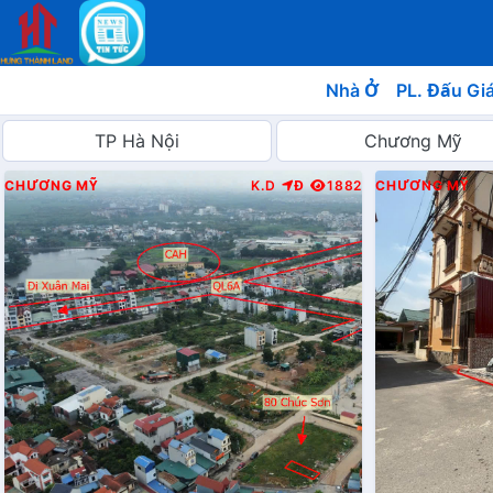
Nhà Ở
PL. Đấu Gi
CHƯƠNG MỸ
K.D
Đ
1882
CHƯƠNG MỸ