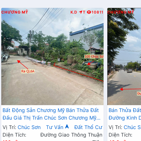
CHƯƠNG MỸ
K.D
T
10811
CHƯƠNG MỸ
Bất Động Sản Chương Mỹ Bán Thửa Đất
Bán Thửa Đất
Đấu Giá Thị Trấn Chúc Sơn Chương Mỹ
Đường Kinh 
Gần QL6A
Trường Cấp 
Vị Trí:
Chúc Sơn
Tư Vấn
Đất Thổ Cư
Vị Trí:
Chúc S
Diện Tích:
Đường Giao Thông Thuận
Diện Tích: