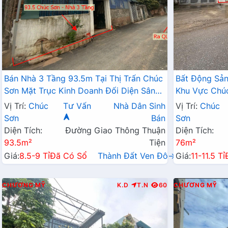
Bán Nhà 3 Tầng 93.5m Tại Thị Trấn Chúc
Bất Động Sả
Sơn Mặt Trục Kinh Doanh Đối Diện Sân
Khu Vực Chú
Bóng Gần QL6A
Doanh QL6 C
Vị Trí:
Chúc
Tư Vấn
Nhà Dân Sinh
Vị Trí:
Chúc
Sơn
Sơn
Bán
Sơn
Diện Tích:
Đường Giao Thông Thuận
Diện Tích:
93.5m²
Tiện
76m²
Giá:
8.5-9 Tỉ
Đã Có Sổ
Thành Đất Ven Đô→
Giá:
11-11.5 Tỉ
CHƯƠNG MỸ
K.D
T.N
60
CHƯƠNG MỸ