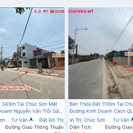
K.D
T
3029
CHƯƠNG MỸ
 34.9m Tại Chúc Sơn Mặt
Bán Thửa Đất 1110m Tại Ch
Doanh Nguyễn Văn Trỗi Gần
Đường Kinh Doanh Cách QL
3 CMA
1km Giá Chỉ Vài Tỷ
ơn
Tư Vấn
Đất Đô Thị
Vị Trí:
Chúc Sơn
Tư Vấn
Đường Giao Thông Thuận
Diện Tích:
Đường Giao