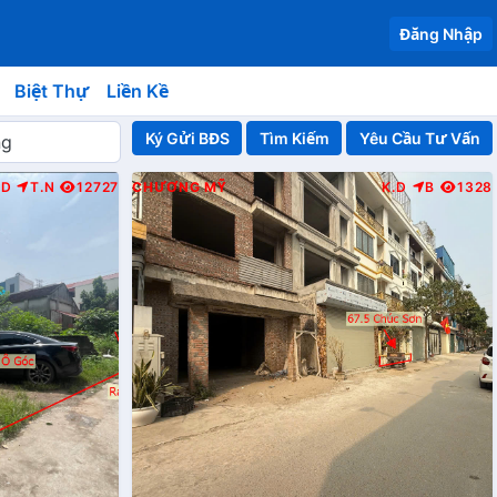
Đăng Nhập
Biệt Thự
Liền Kề
Ký Gửi BĐS
Yêu Cầu Tư Vấn
.D
T.N
12727
CHƯƠNG MỸ
K.D
B
1328