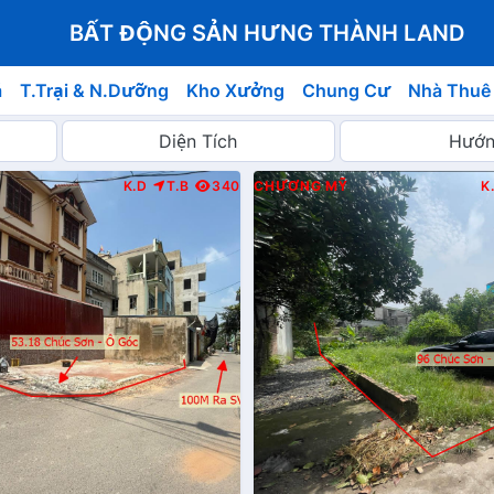
BẤT ĐỘNG SẢN HƯNG THÀNH LAND
á
T.Trại & N.Dưỡng
Kho Xưởng
Chung Cư
Nhà Thuê
K.D
T.B
340
CHƯƠNG MỸ
K