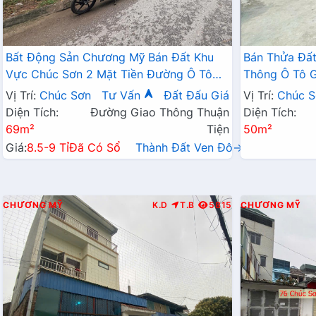
Bất Động Sản Chương Mỹ Bán Đất Khu
Bán Thửa Đấ
Vực Chúc Sơn 2 Mặt Tiền Đường Ô Tô
Thông Ô Tô 
Tránh Ngay Sát Chợ Chúc
Mát Giá Chỉ V
Vị Trí:
Chúc Sơn
Tư Vấn
Đất Đấu Giá
Vị Trí:
Chúc S
Diện Tích:
Đường Giao Thông Thuận
Diện Tích:
69m²
Tiện
50m²
Giá:
8.5-9 Tỉ
Đã Có Sổ
Thành Đất Ven Đô→
CHƯƠNG MỸ
K.D
T.B
5815
CHƯƠNG MỸ