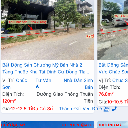
Bất Động Sản Chương Mỹ Bán Nhà 2
Bất Động Sả
Tầng Thuộc Khu Tái Định Cư Đồng Tía
Vực Chúc Sơ
Ngay Gần Mặt Đường QL6A
Sát QL6A Ng
Vị Trí:
Chúc
Tư Vấn
Nhà Dân Sinh
Vị Trí:
Chúc S
Lộc Ninh
Sơn
Bán
Diện Tích:
Diện Tích:
Đường Giao Thông Thuận
76.8m²
120m²
Tiện
Giá:
10-10.5 T
Giá:
12-12.5 Tỉ
Đã Có Sổ
Thành Đất Ven Đô→
CHƯƠNG MỸ
K.D
Đ.N
4116
CHƯƠNG MỸ