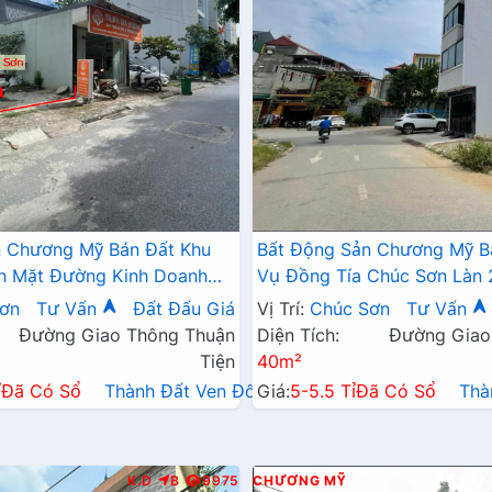
n Chương Mỹ Bán Đất Khu
Bất Động Sản Chương Mỹ B
n Mặt Đường Kinh Doanh
Vụ Đồng Tía Chúc Sơn Làn
ay Dưới Chân Chung Cư
QL6A Ngay Gần Trung Tâm 
ơn
Tư Vấn
Đất Đấu Giá
Vị Trí:
Chúc Sơn
Tư Vấn
Phường Chương Mỹ
Đường Giao Thông Thuận
Diện Tích:
Đường Giao
Tiện
40m²
ỉ
Đã Có Sổ
Thành Đất Ven Đô→
Giá:
5-5.5 Tỉ
Đã Có Sổ
Thà
K.D
B
9975
CHƯƠNG MỸ