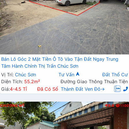
Bán Lô Góc 2 Mặt Tiền Ô Tô Vào Tận Đất Ngay Trung
Tâm Hành Chính Thị Trấn Chúc Sơn
Vị Trí:
Chúc Sơn
Tư Vấn
Đất Thổ Cư
Diện Tích:
55.2m²
Đường Giao Thông Thuận Tiện
Giá:
4-4.5 Tỉ
Đã Có Sổ
Thành Đất Ven Đô→
CHƯƠNG MỸ
Đ.B
1100