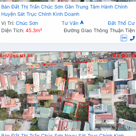
Bán Đất Thị Trấn Chúc Sơn Gần Trung Tâm Hành Chính
Huyện Sát Trục Chính Kinh Doanh
Vị Trí:
Chúc Sơn
Tư Vấn
Đất Thổ Cư
Diện Tích:
45.3m²
Đường Giao Thông Thuận Tiện
CHƯƠNG MỸ
ĐB
Đ.B
2783
Bán Đất Thị Trấn Chúc Sơn Ngay Sát Trục Chính Kinh