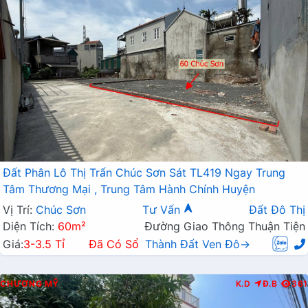
Đất Phân Lô Thị Trấn Chúc Sơn Sát TL419 Ngay Trung
Tâm Thương Mại , Trung Tâm Hành Chính Huyện
Vị Trí:
Chúc Sơn
Tư Vấn
Đất Đô Thị
Diện Tích:
60m²
Đường Giao Thông Thuận Tiện
Giá:
3-3.5 Tỉ
Đã Có Sổ
Thành Đất Ven Đô→
CHƯƠNG MỸ
K.D
Đ.B
361