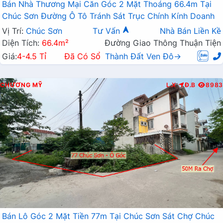
Bán Nhà Thương Mại Căn Góc 2 Mặt Thoáng 66.4m Tại
Chúc Sơn Đường Ô Tô Tránh Sát Trục Chính Kính Doanh
Vị Trí:
Chúc Sơn
Tư Vấn
Nhà Bán Liền Kề
Diện Tích:
66.4m²
Đường Giao Thông Thuận Tiện
Giá:
4-4.5 Tỉ
Đã Có Sổ
Thành Đất Ven Đô→
CHƯƠNG MỸ
L.X
Đ.B
8983
Bán Lô Góc 2 Mặt Tiền 77m Tại Chúc Sơn Sát Chợ Chúc