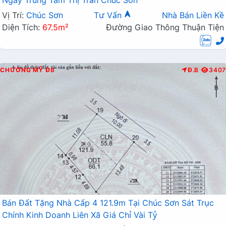
Ngay Trung Tâm Thị Trấn Chúc Sơn
Vị Trí:
Chúc Sơn
Tư Vấn
Nhà Bán Liền Kề
Diện Tích:
67.5m²
Đường Giao Thông Thuận Tiện
CHƯƠNG MỸ
ĐB
Đ.B
3407
Bán Đất Tặng Nhà Cấp 4 121.9m Tại Chúc Sơn Sát Trục
Chính Kinh Doanh Liên Xã Giá Chỉ Vài Tỷ