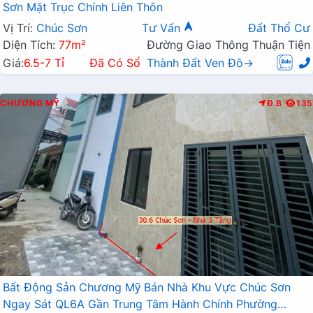
Sơn Mặt Trục Chính Liên Thôn
Vị Trí:
Chúc Sơn
Tư Vấn
Đất Thổ Cư
Diện Tích:
77m²
Đường Giao Thông Thuận Tiện
Giá:
6.5-7 Tỉ
Đã Có Sổ
Thành Đất Ven Đô→
CHƯƠNG MỸ
Đ.B
135
Bất Động Sản Chương Mỹ Bán Nhà Khu Vực Chúc Sơn
Ngay Sát QL6A Gần Trung Tâm Hành Chính Phường