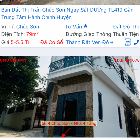
Bán Đất Thị Trấn Chúc Sơn Ngay Sát ĐƯờng TL419 Gần
Trung Tâm Hành Chính Huyện
Vị Trí:
Chúc Sơn
Tư Vấn
Đất Đô Thị
Diện Tích:
79m²
Đường Giao Thông Thuận Tiện
Giá:
5-5.5 Tỉ
Đã Có Sổ
Thành Đất Ven Đô→
CHƯƠNG MỸ
Đ.B
1078