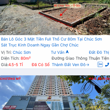
Bán Lô Góc 3 Mặt Tiền Full Thổ Cư 80m Tại Chúc Sơn
Sát Trục Kinh Doanh Ngay Gần Chợ Chúc
Vị Trí:
Chúc Sơn
Tư Vấn
Đất Đô Thị
Diện Tích:
80m²
Đường Giao Thông Thuận Tiện
Giá:
4.5-5 Tỉ
Đã Có Sổ
Thành Đất Ven Đô→
CHƯƠNG MỸ
Đ.B
2699