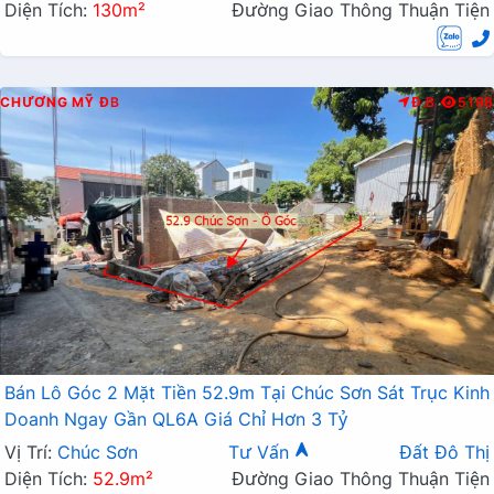
Diện Tích:
130m²
Đường Giao Thông Thuận Tiện
CHƯƠNG MỸ
ĐB
Đ.B
5198
Bán Lô Góc 2 Mặt Tiền 52.9m Tại Chúc Sơn Sát Trục Kinh
Doanh Ngay Gần QL6A Giá Chỉ Hơn 3 Tỷ
Vị Trí:
Chúc Sơn
Tư Vấn
Đất Đô Thị
Diện Tích:
52.9m²
Đường Giao Thông Thuận Tiện