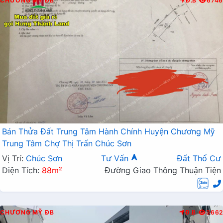
CHƯƠNG MỸ
ĐB
Đ.B
6746
Bán Thửa Đất Trung Tâm Hành Chính Huyện Chương Mỹ
Trung Tâm Chợ Thị Trấn Chúc Sơn
Vị Trí:
Chúc Sơn
Tư Vấn
Đất Thổ Cư
Diện Tích:
88m²
Đường Giao Thông Thuận Tiện
CHƯƠNG MỸ
ĐB
Đ.B
3662