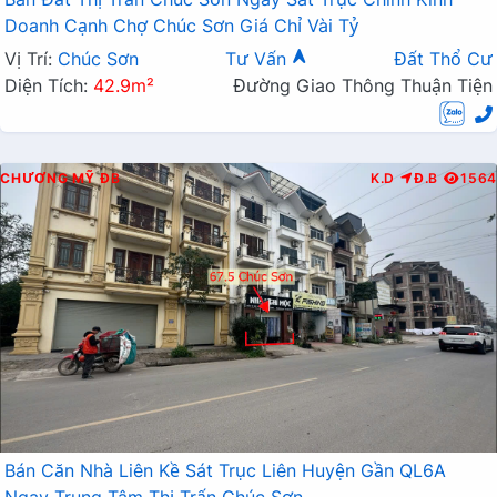
Doanh Cạnh Chợ Chúc Sơn Giá Chỉ Vài Tỷ
Vị Trí:
Chúc Sơn
Tư Vấn
Đất Thổ Cư
Diện Tích:
42.9m²
Đường Giao Thông Thuận Tiện
CHƯƠNG MỸ
ĐB
K.D
Đ.B
1564
Bán Căn Nhà Liên Kề Sát Trục Liên Huyện Gần QL6A