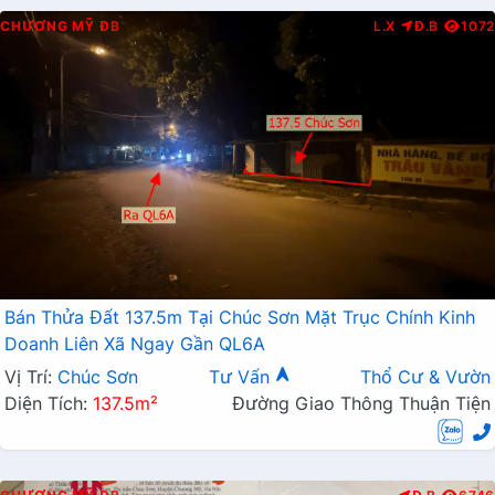
CHƯƠNG MỸ
ĐB
L.X
Đ.B
1072
Bán Thửa Đất 137.5m Tại Chúc Sơn Mặt Trục Chính Kinh
Doanh Liên Xã Ngay Gần QL6A
Vị Trí:
Chúc Sơn
Tư Vấn
Thổ Cư & Vườn
Diện Tích:
137.5m²
Đường Giao Thông Thuận Tiện