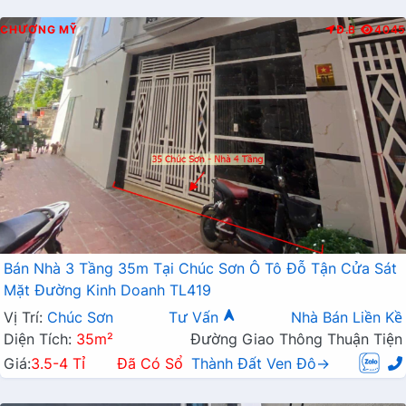
CHƯƠNG MỸ
Đ.B
4045
Bán Nhà 3 Tầng 35m Tại Chúc Sơn Ô Tô Đỗ Tận Cửa Sát
Mặt Đường Kinh Doanh TL419
Vị Trí:
Chúc Sơn
Tư Vấn
Nhà Bán Liền Kề
Diện Tích:
35m²
Đường Giao Thông Thuận Tiện
Giá:
3.5-4 Tỉ
Đã Có Sổ
Thành Đất Ven Đô→