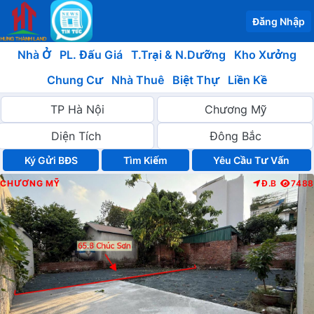
Đăng Nhập
Nhà Ở
PL. Đấu Giá
T.Trại & N.Dưỡng
Kho Xưởng
Chung Cư
Nhà Thuê
Biệt Thự
Liền Kề
Ký Gửi BĐS
Yêu Cầu Tư Vấn
CHƯƠNG MỸ
Đ.B
7488