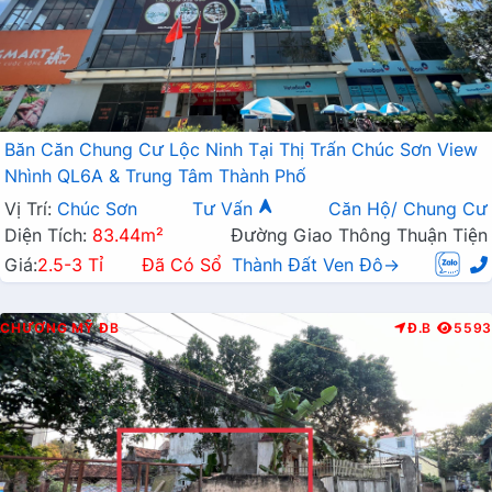
Băn Căn Chung Cư Lộc Ninh Tại Thị Trấn Chúc Sơn View
Nhình QL6A & Trung Tâm Thành Phố
Vị Trí:
Chúc Sơn
Tư Vấn
Căn Hộ/ Chung Cư
Diện Tích:
83.44m²
Đường Giao Thông Thuận Tiện
Giá:
2.5-3 Tỉ
Đã Có Sổ
Thành Đất Ven Đô→
CHƯƠNG MỸ
ĐB
Đ.B
5593