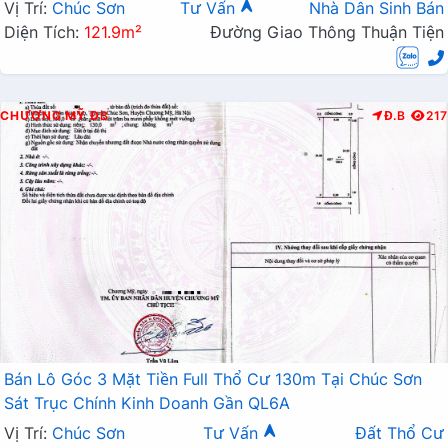
Vị Trí:
Chúc Sơn
Tư Vấn
Nhà Dân Sinh Bán
Diện Tích:
121.9m²
Đường Giao Thông Thuận Tiện
CHƯƠNG MỸ
ĐB
Đ.B
217
Bán Lô Góc 3 Mặt Tiền Full Thổ Cư 130m Tại Chúc Sơn
Sát Trục Chính Kinh Doanh Gần QL6A
Vị Trí:
Chúc Sơn
Tư Vấn
Đất Thổ Cư