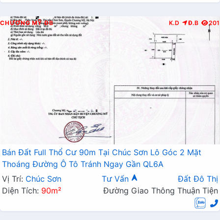
CHƯƠNG MỸ
ĐB
K.D
Đ.B
201
Bán Đất Full Thổ Cư 90m Tại Chúc Sơn Lô Góc 2 Mặt
Thoáng Đường Ô Tô Tránh Ngay Gần QL6A
Vị Trí:
Chúc Sơn
Tư Vấn
Đất Đô Thị
Diện Tích:
90m²
Đường Giao Thông Thuận Tiện