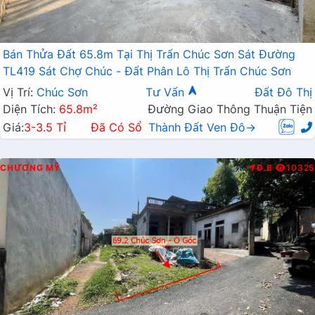
Bán Thửa Đất 65.8m Tại Thị Trấn Chúc Sơn Sát Đường
TL419 Sát Chợ Chúc - Đất Phân Lô Thị Trấn Chúc Sơn
Vị Trí:
Chúc Sơn
Tư Vấn
Đất Đô Thị
Diện Tích:
65.8m²
Đường Giao Thông Thuận Tiện
Giá:
3-3.5 Tỉ
Đã Có Sổ
Thành Đất Ven Đô→
CHƯƠNG MỸ
Đ.B
10325