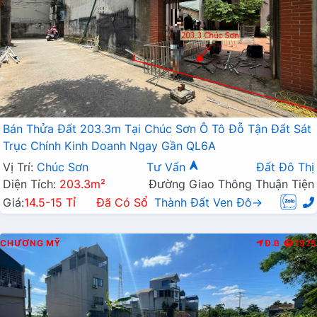
Bán Thửa Đất 203.3m Tại Chúc Sơn Ô Tô Đỗ Tận Đất Sát
Trục Chính Kinh Doanh Ngay Gần QL6A
Vị Trí:
Chúc Sơn
Tư Vấn
Đất Đô Thị
Diện Tích:
203.3m²
Đường Giao Thông Thuận Tiện
Giá:
14.5-15 Tỉ
Đã Có Sổ
Thành Đất Ven Đô→
CHƯƠNG MỸ
Đ.B
1975