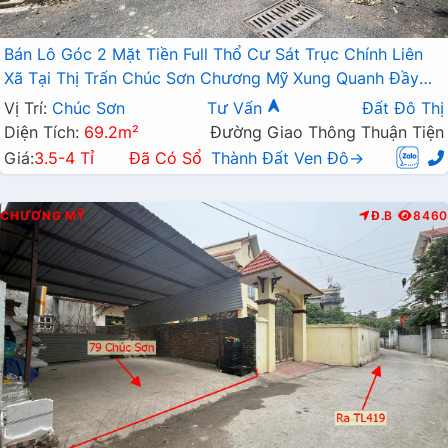
Bán Lô Góc 2 Mặt Tiền Full Thổ Cư Sát Trục Chính Liên
Xã Tại Thị Trấn Chúc Sơn Chương Mỹ Xung Quanh Đầy
Đủ Tiện Ích Giá Chỉ Vài Tỷ
Vị Trí:
Chúc Sơn
Tư Vấn
Đất Đô Thị
Diện Tích:
69.2m²
Đường Giao Thông Thuận Tiện
Giá:
3.5-4 Tỉ
Đã Có Sổ
Thành Đất Ven Đô→
CHƯƠNG MỸ
Đ.B
8460