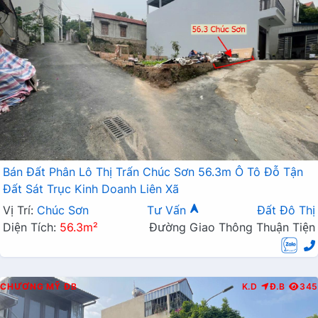
Bán Đất Phân Lô Thị Trấn Chúc Sơn 56.3m Ô Tô Đỗ Tận
Đất Sát Trục Kinh Doanh Liên Xã
Vị Trí:
Chúc Sơn
Tư Vấn
Đất Đô Thị
Diện Tích:
56.3m²
Đường Giao Thông Thuận Tiện
CHƯƠNG MỸ
ĐB
K.D
Đ.B
345