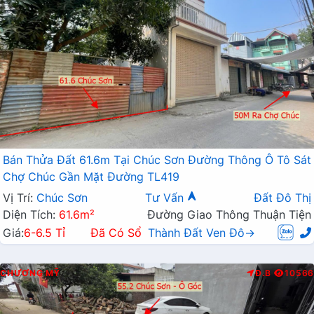
Bán Thửa Đất 61.6m Tại Chúc Sơn Đường Thông Ô Tô Sát
Chợ Chúc Gần Mặt Đường TL419
Vị Trí:
Chúc Sơn
Tư Vấn
Đất Đô Thị
Diện Tích:
61.6m²
Đường Giao Thông Thuận Tiện
Giá:
6-6.5 Tỉ
Đã Có Sổ
Thành Đất Ven Đô→
CHƯƠNG MỸ
Đ.B
10566