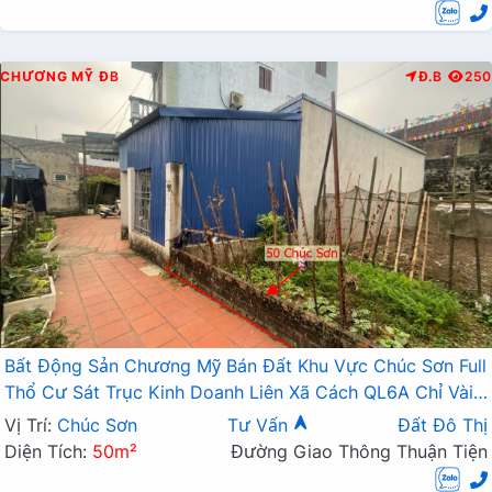
CHƯƠNG MỸ
ĐB
Đ.B
250
Bất Động Sản Chương Mỹ Bán Đất Khu Vực Chúc Sơn Full
Thổ Cư Sát Trục Kinh Doanh Liên Xã Cách QL6A Chỉ Vài
Trăm Mét
Vị Trí:
Chúc Sơn
Tư Vấn
Đất Đô Thị
Diện Tích:
50m²
Đường Giao Thông Thuận Tiện