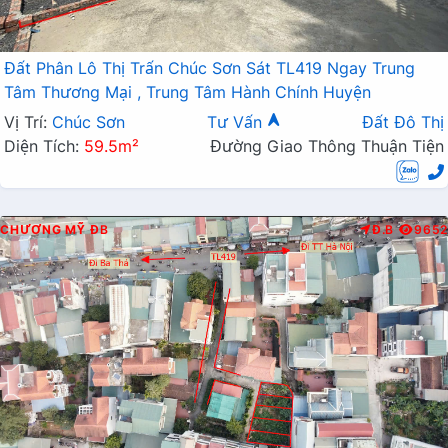
Đất Phân Lô Thị Trấn Chúc Sơn Sát TL419 Ngay Trung
Tâm Thương Mại , Trung Tâm Hành Chính Huyện
Vị Trí:
Chúc Sơn
Tư Vấn
Đất Đô Thị
Diện Tích:
59.5m²
Đường Giao Thông Thuận Tiện
CHƯƠNG MỸ
ĐB
Đ.B
9652