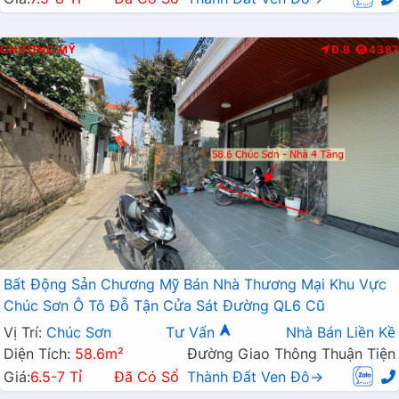
CHƯƠNG MỸ
Đ.B
4387
Bất Động Sản Chương Mỹ Bán Nhà Thương Mại Khu Vực
Chúc Sơn Ô Tô Đỗ Tận Cửa Sát Đường QL6 Cũ
Vị Trí:
Chúc Sơn
Tư Vấn
Nhà Bán Liền Kề
Diện Tích:
58.6m²
Đường Giao Thông Thuận Tiện
Giá:
6.5-7 Tỉ
Đã Có Sổ
Thành Đất Ven Đô→