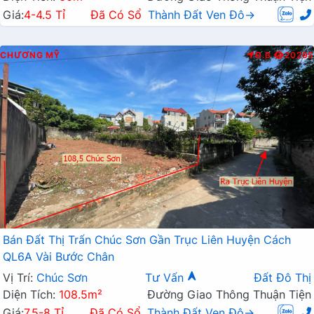
Giá:
4-4.5 Tỉ
Đã Có Sổ
Thành Đất Ven Đô→
CHƯƠNG MỸ
Đ.B
20295
Bán Đất Thị Trấn Chúc Sơn Gần Trục Liên Huyện Cách
QL6A Vài Bước Chân
Vị Trí:
Chúc Sơn
Tư Vấn
Đất Đô Thị
Diện Tích:
108.5m²
Đường Giao Thông Thuận Tiện
Giá:
7.5-8 Tỉ
Đã Có Sổ
Thành Đất Ven Đô→