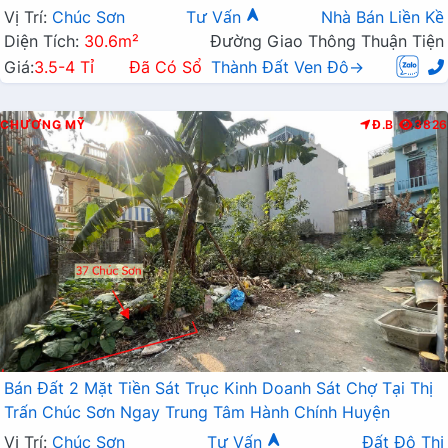
Chương Mỹ
Vị Trí:
Chúc Sơn
Tư Vấn
Nhà Bán Liền Kề
Diện Tích:
30.6m²
Đường Giao Thông Thuận Tiện
Giá:
3.5-4 Tỉ
Đã Có Sổ
Thành Đất Ven Đô→
CHƯƠNG MỸ
Đ.B
3826
Bán Đất 2 Mặt Tiền Sát Trục Kinh Doanh Sát Chợ Tại Thị
Trấn Chúc Sơn Ngay Trung Tâm Hành Chính Huyện
Vị Trí:
Chúc Sơn
Tư Vấn
Đất Đô Thị