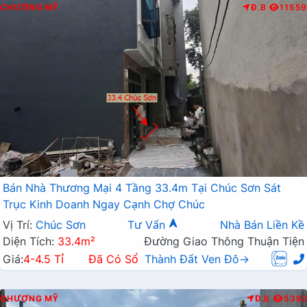
CHƯƠNG MỸ
Đ.B
11559
Bán Nhà Thương Mại 4 Tầng 33.4m Tại Chúc Sơn Sát
Trục Kinh Doanh Ngay Cạnh Chợ Chúc
Vị Trí:
Chúc Sơn
Tư Vấn
Nhà Bán Liền Kề
Diện Tích:
33.4m²
Đường Giao Thông Thuận Tiện
Giá:
4-4.5 Tỉ
Đã Có Sổ
Thành Đất Ven Đô→
CHƯƠNG MỸ
Đ.B
5392