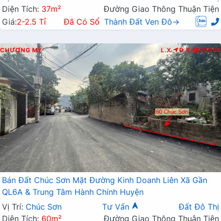
Diện Tích:
37m²
Đường Giao Thông Thuận Tiện
Giá:
2-2.5 Tỉ
Đã Có Sổ
Thành Đất Ven Đô→
CHƯƠNG MỸ
L.X
Đ.B
20564
Bán Đất Chúc Sơn Mặt Đường Kinh Doanh Liên Xã Gần
QL6A & Trung Tâm Hành Chính Huyện
Vị Trí:
Chúc Sơn
Tư Vấn
Đất Đô Thị
Diện Tích:
60m²
Đường Giao Thông Thuận Tiện