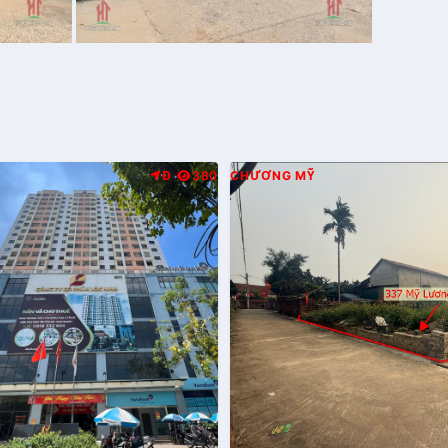
Đ
380
CHƯƠNG MỸ