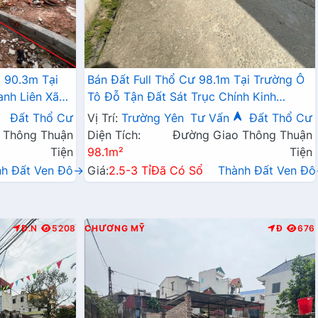
 90.3m Tại
Bán Đất Full Thổ Cư 98.1m Tại Trường Ô
anh Liên Xã
Tô Đỗ Tận Đất Sát Trục Chính Kinh
Doanh Giá Chỉ Hơn 2 Tỷ
Đất Thổ Cư
Vị Trí:
Trường Yên
Tư Vấn
Đất Thổ Cư
 Thông Thuận
Diện Tích:
Đường Giao Thông Thuận
Tiện
98.1m²
Tiện
nh Đất Ven Đô→
Giá:
2.5-3 Tỉ
Đã Có Sổ
Thành Đất Ven Đ
Đ.N
5208
CHƯƠNG MỸ
Đ
676