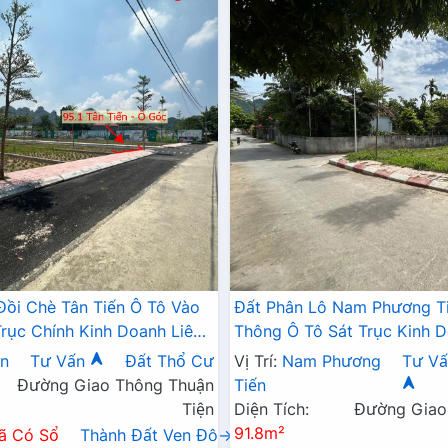
Đồi Chè Tân Tiến Ô Tô Vào
Đất Phân Lô Nam Phương T
Trục Chính Kinh Doanh Liên
Thông Ô Tô Sát Trục Kinh D
 QL21A
Ngay Gần QL21A
ến
Tư Vấn
Đất Thổ Cư
Vị Trí:
Nam Phương
Tư Vấ
Đường Giao Thông Thuận
Tiến
Tiện
Diện Tích:
Đường Giao
91.8m²
ã Có Sổ
Thành Đất Ven Đô→