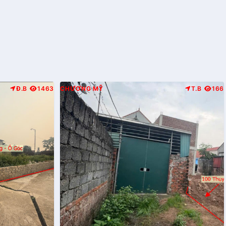
Đ.B
1463
CHƯƠNG MỸ
T.B
166