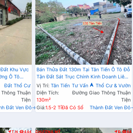
 Đất Khu Vực
Bán Thửa Đất 130m Tại Tân Tiến Ô Tô Đỗ
ờng Ô Tô
Tận Đất Sát Trục Chính Kinh Doanh Liên
Doanh Liên Xã
Xã
Đất Thổ Cư
Vị Trí:
Tân Tiến
Tư Vấn
Thổ Cư & Vườn
 Thông Thuận
Diện Tích:
Đường Giao Thông Thuận
Tiện
130m²
Tiện
nh Đất Ven Đô→
Giá:
1.5-2 Tỉ
Đã Có Sổ
Thành Đất Ven Đô
T.N
444
CHƯƠNG MỸ
Đ
64