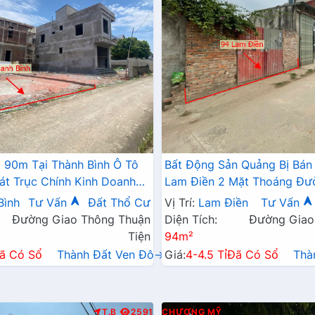
 90m Tại Thành Bình Ô Tô
Bất Động Sản Quảng Bị Bán
át Trục Chính Kinh Doanh
Lam Điền 2 Mặt Thoáng Đư
Tránh Sát Trục Chính Kinh 
Bình
Tư Vấn
Đất Thổ Cư
Vị Trí:
Lam Điền
Tư Vấn
Đường Giao Thông Thuận
Diện Tích:
Đường Giao
Tiện
94m²
ã Có Sổ
Thành Đất Ven Đô→
Giá:
4-4.5 Tỉ
Đã Có Sổ
Thà
T.B
2591
CHƯƠNG MỸ