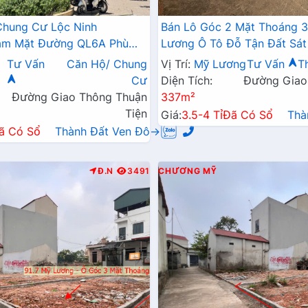
Chung Cư Lộc Ninh
Bán Lô Góc 2 Mặt Thoáng 
Bám Mặt Đường QL6A Phù
Lương Ô Tô Đỗ Tận Đất Sát
ia Đình Định Cư Lâu Dài
Kinh Doanh Liên Xã
Tư Vấn
Căn Hộ/ Chung
Vị Trí:
Mỹ Lương
Tư Vấn
T
Cư
Diện Tích:
Đường Giao
Đường Giao Thông Thuận
337m²
Tiện
Giá:
3.5-4 Tỉ
Đã Có Sổ
Thà
ã Có Sổ
Thành Đất Ven Đô→
Đ.N
3491
CHƯƠNG MỸ