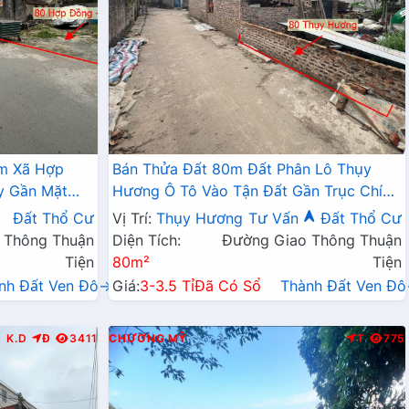
âm Xã Hợp
Bán Thửa Đất 80m Đất Phân Lô Thụy
y Gần Mặt
Hương Ô Tô Vào Tận Đất Gần Trục Chính
Kinh Doanh Liên Huyện
Đất Thổ Cư
Vị Trí:
Thụy Hương
Tư Vấn
Đất Thổ Cư
 Thông Thuận
Diện Tích:
Đường Giao Thông Thuận
Tiện
80m²
Tiện
nh Đất Ven Đô→
Giá:
3-3.5 Tỉ
Đã Có Sổ
Thành Đất Ven Đ
K.D
Đ
3411
CHƯƠNG MỸ
T
775