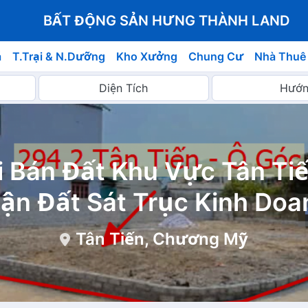
BẤT ĐỘNG SẢN HƯNG THÀNH LAND
á
T.Trại & N.Dưỡng
Kho Xưởng
Chung Cư
Nhà Thuê
 Bán Đất Khu Vực Tân Ti
ận Đất Sát Trục Kinh Doa
Tân Tiến, Chương Mỹ