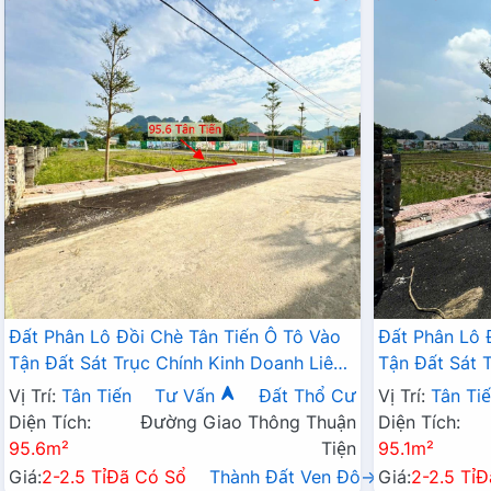
Đất Phân Lô Đồi Chè Tân Tiến Ô Tô Vào
Đất Phân Lô 
Tận Đất Sát Trục Chính Kinh Doanh Liên
Tận Đất Sát 
Xã Ngay Gần QL21A
Xã Ngay Gần
Vị Trí:
Tân Tiến
Tư Vấn
Đất Thổ Cư
Vị Trí:
Tân Ti
Diện Tích:
Đường Giao Thông Thuận
Diện Tích:
95.6m²
Tiện
95.1m²
Giá:
2-2.5 Tỉ
Đã Có Sổ
Thành Đất Ven Đô→
Giá:
2-2.5 Tỉ
Đ