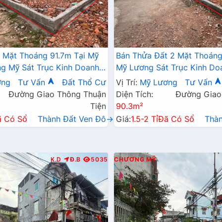
 Mặt Thoáng 91.7m Tại Mỹ
Bán Thửa Đất 2 Mặt Thoáng
 Mỹ Sát Trục Kinh Doanh -
Mỹ Lương Sát Trục Kinh Do
 Mỹ Lương Chương Mỹ
Giá Chỉ Hơn Tỷ
ơng
Tư Vấn
Đất Thổ Cư
Vị Trí:
Mỹ Lương
Tư Vấn
Đường Giao Thông Thuận
Diện Tích:
Đường Giao
Tiện
90.3m²
ã Có Sổ
Thành Đất Ven Đô→
Giá:
1.5-2 Tỉ
Đã Có Sổ
Thà
K.D
Đ.B
5035
CHƯƠNG MỸ