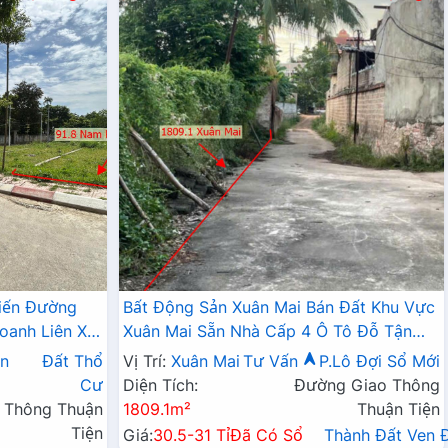
iến Đường
Bất Động Sản Xuân Mai Bán Đất Khu Vực
oanh Liên Xã
Xuân Mai Sẵn Nhà Cấp 4 Ô Tô Đỗ Tận
Đất Làn 2 Đường QL6A
n
Đất Thổ
Vị Trí:
Xuân Mai
Tư Vấn
P.Lô Đợi Sổ Mới
Cư
Diện Tích:
Đường Giao Thông
 Thông Thuận
1809.1m²
Thuận Tiện
Tiện
Giá:
30.5-31 Tỉ
Đã Có Sổ
Thành Đất Ven