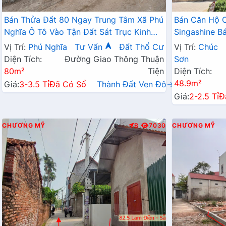
Bán Thửa Đất 80 Ngay Trung Tâm Xã Phú
Bán Căn Hộ 
Nghĩa Ô Tô Vào Tận Đất Sát Trục Kinh
Singashine 
Doanh Gần KCN Phú Nghĩa
Hợp Cho Hộ G
Vị Trí:
Phú Nghĩa
Tư Vấn
Đất Thổ Cư
Vị Trí:
Chúc
Diện Tích:
Đường Giao Thông Thuận
Sơn
80m²
Tiện
Diện Tích:
48.9m²
Giá:
3-3.5 Tỉ
Đã Có Sổ
Thành Đất Ven Đô→
Giá:
2-2.5 Tỉ
Đ
CHƯƠNG MỸ
B
7030
CHƯƠNG MỸ