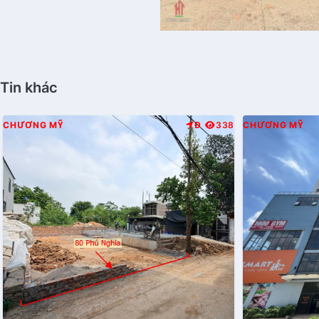
Tin khác
CHƯƠNG MỸ
Đ
338
CHƯƠNG MỸ