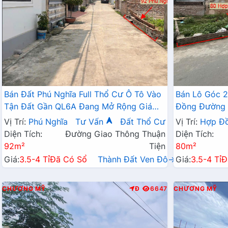
Bán Đất Phú Nghĩa Full Thổ Cư Ô Tô Vào
Bán Lô Góc 
Tận Đất Gần QL6A Đang Mở Rộng Giá
Đồng Đường 
Chỉ Vài Tỷ
Hành Chính 
Vị Trí:
Phú Nghĩa
Tư Vấn
Đất Thổ Cư
Vị Trí:
Hợp Đ
Diện Tích:
Đường Giao Thông Thuận
Diện Tích:
92m²
Tiện
80m²
Giá:
3.5-4 Tỉ
Đã Có Sổ
Thành Đất Ven Đô→
Giá:
3.5-4 Tỉ
Đ
CHƯƠNG MỸ
Đ
6647
CHƯƠNG MỸ