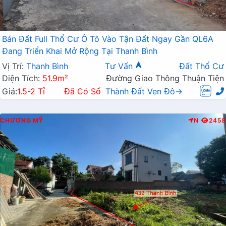
Bán Đất Full Thổ Cư Ô Tô Vào Tận Đất Ngay Gần QL6A
Đang Triển Khai Mở Rộng Tại Thanh Bình
Vị Trí:
Thanh Bình
Tư Vấn
Đất Thổ Cư
Diện Tích:
51.9m²
Đường Giao Thông Thuận Tiện
Giá:
1.5-2 Tỉ
Đã Có Sổ
Thành Đất Ven Đô→
CHƯƠNG MỸ
N
2458