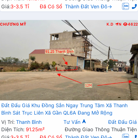
Giá:
3-3.5 Tỉ
Đã Có Sổ
Thành Đất Ven Đô→
CHƯƠNG MỸ
K.D
N
4622
Đất Đấu Giá Khu Đồng Sắn Ngay Trung Tâm Xã Thanh
Bình Sát Trục Liên Xã Gần QL6A Đang Mở Rộng
Vị Trí:
Thanh Bình
Tư Vấn
Đất Đấu Giá
Diện Tích:
91.25m²
Đường Giao Thông Thuận Tiện
Giá:
3-3.5 Tỉ
Đã Có Sổ
Thành Đất Ven Đô→