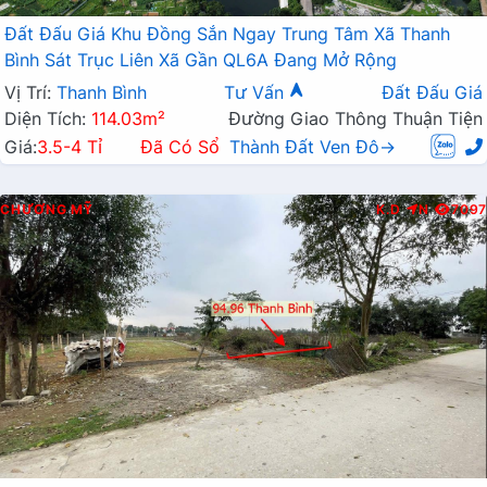
Đất Đấu Giá Khu Đồng Sắn Ngay Trung Tâm Xã Thanh
Bình Sát Trục Liên Xã Gần QL6A Đang Mở Rộng
Vị Trí:
Thanh Bình
Tư Vấn
Đất Đấu Giá
Diện Tích:
114.03m²
Đường Giao Thông Thuận Tiện
Giá:
3.5-4 Tỉ
Đã Có Sổ
Thành Đất Ven Đô→
CHƯƠNG MỸ
K.D
N
7097