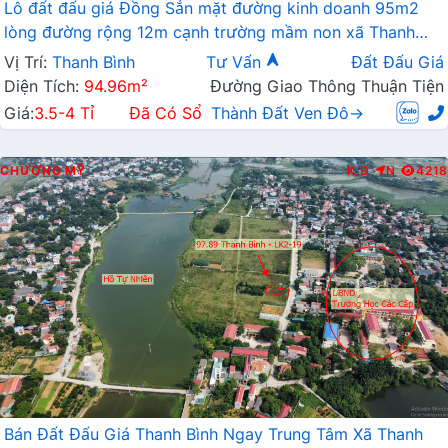
Lô đất đấu giá Đồng Sắn mặt đường kinh doanh 95m2
lòng đường rộng 12m cạnh trường mầm non xã Thanh
Bình
Vị Trí:
Thanh Bình
Tư Vấn
Đất Đấu Giá
Diện Tích:
94.96m²
Đường Giao Thông Thuận Tiện
Giá:
3.5-4 Tỉ
Đã Có Sổ
Thành Đất Ven Đô→
CHƯƠNG MỸ
K.D
N
4218
Bán Đất Đấu Giá Thanh Bình Ngay Trung Tâm Xã Thanh