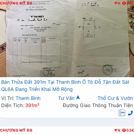
CHƯƠNG MỸ
ĐB
N
239
Bán Thửa Đất 391m Tại Thanh Bình Ô Tô Đỗ Tận Đất Sát
QL6A Đang Triển Khai Mở Rộng
Vị Trí:
Thanh Bình
Tư Vấn
Thổ Cư & Vườn
Diện Tích:
391m²
Đường Giao Thông Thuận Tiện
CHƯƠNG MỸ
ĐB
N
524