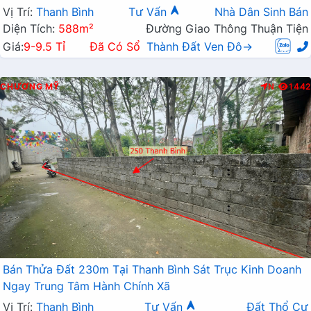
Vị Trí:
Thanh Bình
Tư Vấn
Nhà Dân Sinh Bán
Diện Tích:
588m²
Đường Giao Thông Thuận Tiện
Giá:
9-9.5 Tỉ
Đã Có Sổ
Thành Đất Ven Đô→
CHƯƠNG MỸ
N
1442
Bán Thửa Đất 230m Tại Thanh Bình Sát Trục Kinh Doanh
Ngay Trung Tâm Hành Chính Xã
Vị Trí:
Thanh Bình
Tư Vấn
Đất Thổ Cư