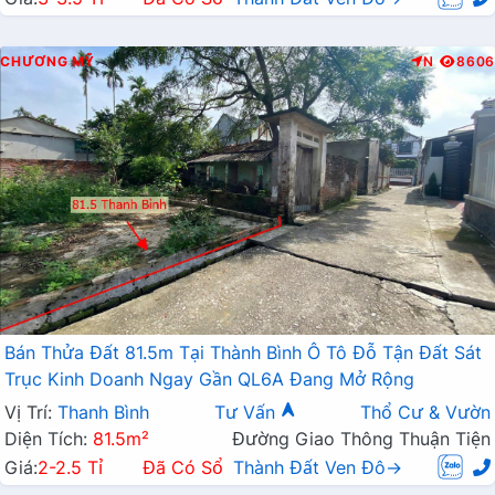
CHƯƠNG MỸ
N
8606
Bán Thửa Đất 81.5m Tại Thành Bình Ô Tô Đỗ Tận Đất Sát
Trục Kinh Doanh Ngay Gần QL6A Đang Mở Rộng
Vị Trí:
Thanh Bình
Tư Vấn
Thổ Cư & Vườn
Diện Tích:
81.5m²
Đường Giao Thông Thuận Tiện
Giá:
2-2.5 Tỉ
Đã Có Sổ
Thành Đất Ven Đô→