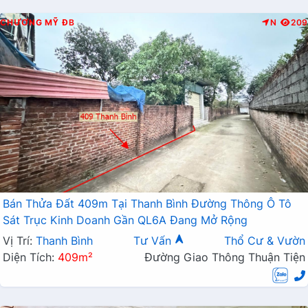
CHƯƠNG MỸ
ĐB
N
209
Bán Thửa Đất 409m Tại Thanh Bình Đường Thông Ô Tô
Sát Trục Kinh Doanh Gần QL6A Đang Mở Rộng
Vị Trí:
Thanh Bình
Tư Vấn
Thổ Cư & Vườn
Diện Tích:
409m²
Đường Giao Thông Thuận Tiện