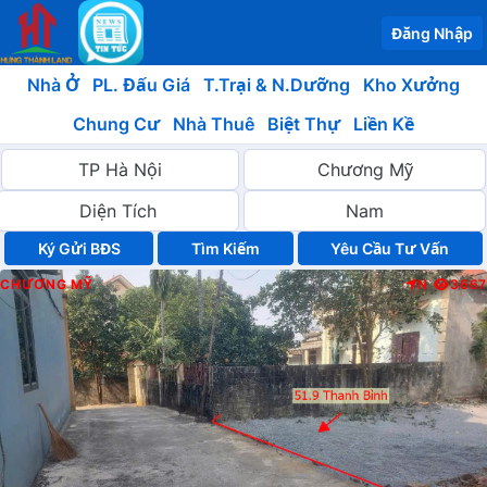
Đăng Nhập
Nhà Ở
PL. Đấu Giá
T.Trại & N.Dưỡng
Kho Xưởng
Chung Cư
Nhà Thuê
Biệt Thự
Liền Kề
Ký Gửi BĐS
Yêu Cầu Tư Vấn
CHƯƠNG MỸ
N
3667