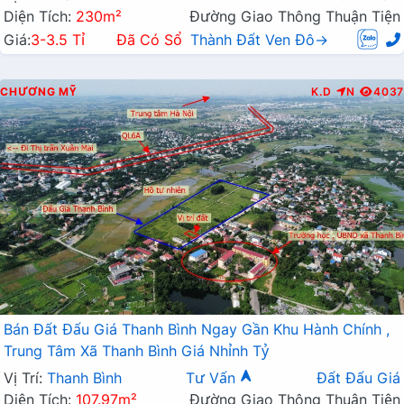
Diện Tích:
230m²
Đường Giao Thông Thuận Tiện
Giá:
3-3.5 Tỉ
Đã Có Sổ
Thành Đất Ven Đô→
CHƯƠNG MỸ
K.D
N
4037
Bán Đất Đấu Giá Thanh Bình Ngay Gần Khu Hành Chính ,
Trung Tâm Xã Thanh Bình Giá Nhỉnh Tỷ
Vị Trí:
Thanh Bình
Tư Vấn
Đất Đấu Giá
Diện Tích:
107.97m²
Đường Giao Thông Thuận Tiện