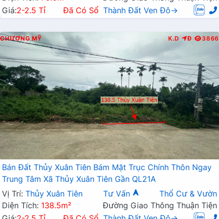
Giá:
2-2.5 Tỉ
Đã Có Sổ
Thành Đất Ven Đô→
CHƯƠNG MỸ
K.D
Đ
3866
Bán Đất Thủy Xuân Tiên Bám Mặt Trục Chính Thôn Ngay
Trung Tâm Xã Thủy Xuân Tiên Gần QL21A
Vị Trí:
Thủy Xuân Tiên
Tư Vấn
Thổ Cư & Vườn
Diện Tích:
138.5m²
Đường Giao Thông Thuận Tiện
Giá:
2-2.5 Tỉ
Đã Có Sổ
Thành Đất Ven Đô→