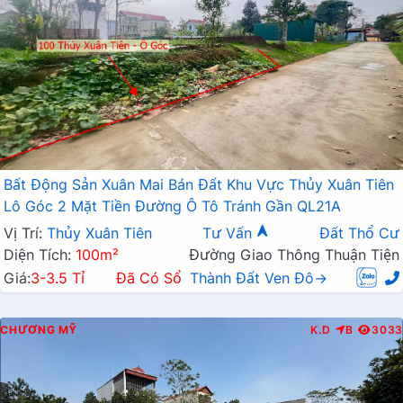
Bất Động Sản Xuân Mai Bán Đất Khu Vực Thủy Xuân Tiên
Lô Góc 2 Mặt Tiền Đường Ô Tô Tránh Gần QL21A
Vị Trí:
Thủy Xuân Tiên
Tư Vấn
Đất Thổ Cư
Diện Tích:
100m²
Đường Giao Thông Thuận Tiện
Giá:
3-3.5 Tỉ
Đã Có Sổ
Thành Đất Ven Đô→
CHƯƠNG MỸ
K.D
B
3033