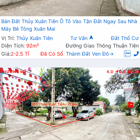
Bán Đất Thủy Xuân Tiên Ô Tô Vào Tận Đất Ngay Sau Nhà
Máy Bê Tông Xuân Mai
Vị Trí:
Thủy Xuân Tiên
Tư Vấn
Đất Thổ Cư
Diện Tích:
92m²
Đường Giao Thông Thuận Tiện
Giá:
2-2.5 Tỉ
Đã Có Sổ
Thành Đất Ven Đô→
CHƯƠNG MỸ
K.D
Đ.B
284