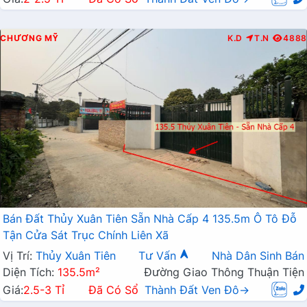
CHƯƠNG MỸ
K.D
T.N
4888
Bán Đất Thủy Xuân Tiên Sẵn Nhà Cấp 4 135.5m Ô Tô Đỗ
Tận Cửa Sát Trục Chính Liên Xã
Vị Trí:
Thủy Xuân Tiên
Tư Vấn
Nhà Dân Sinh Bán
Diện Tích:
135.5m²
Đường Giao Thông Thuận Tiện
Giá:
2.5-3 Tỉ
Đã Có Sổ
Thành Đất Ven Đô→