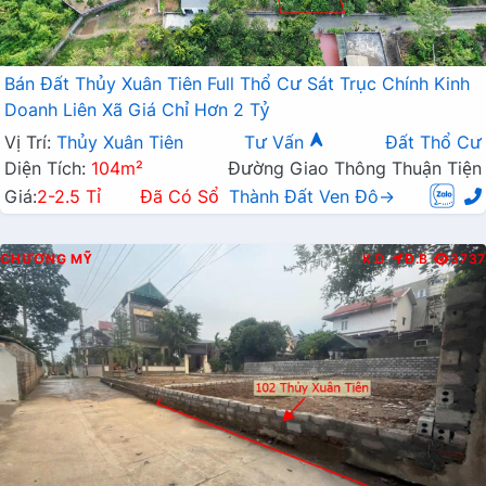
Bán Đất Thủy Xuân Tiên Full Thổ Cư Sát Trục Chính Kinh
Doanh Liên Xã Giá Chỉ Hơn 2 Tỷ
Vị Trí:
Thủy Xuân Tiên
Tư Vấn
Đất Thổ Cư
Diện Tích:
104m²
Đường Giao Thông Thuận Tiện
Giá:
2-2.5 Tỉ
Đã Có Sổ
Thành Đất Ven Đô→
CHƯƠNG MỸ
K.D
Đ.B
3737