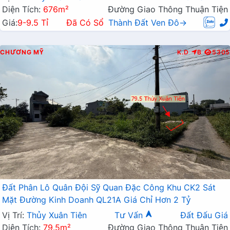
Diện Tích:
676m²
Đường Giao Thông Thuận Tiện
Giá:
9-9.5 Tỉ
Đã Có Sổ
Thành Đất Ven Đô→
CHƯƠNG MỸ
K.D
B
5305
Đất Phân Lô Quân Đội Sỹ Quan Đặc Công Khu CK2 Sát
Mặt Đường Kinh Doanh QL21A Giá Chỉ Hơn 2 Tỷ
Vị Trí:
Thủy Xuân Tiên
Tư Vấn
Đất Đấu Giá
Diện Tích:
79.5m²
Đường Giao Thông Thuận Tiện