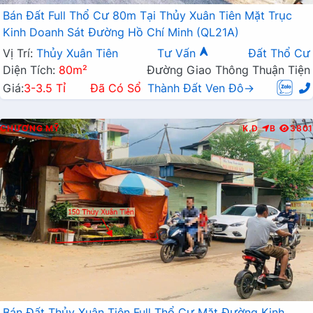
Bán Đất Full Thổ Cư 80m Tại Thủy Xuân Tiên Mặt Trục
Kinh Doanh Sát Đường Hồ Chí Minh (QL21A)
Vị Trí:
Thủy Xuân Tiên
Tư Vấn
Đất Thổ Cư
Diện Tích:
80m²
Đường Giao Thông Thuận Tiện
Giá:
3-3.5 Tỉ
Đã Có Sổ
Thành Đất Ven Đô→
CHƯƠNG MỸ
K.D
B
3801
Bán Đất Thủy Xuân Tiên Full Thổ Cư Mặt Đường Kinh