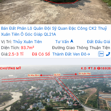
Bán Đất Phân Lô Quân Đội Sỹ Quan Đặc Công CK2 Thuỷ
Xuân Tiên Ô Góc Giáp QL21A
Vị Trí:
Thủy Xuân Tiên
Tư Vấn
Đất Đấu Giá
Diện Tích:
93.7m²
Đường Giao Thông Thuận Tiện
Giá:
2.5-3 Tỉ
Đã Có Sổ
Thành Đất Ven Đô→
CHƯƠNG MỸ
K.D
T.B
16926