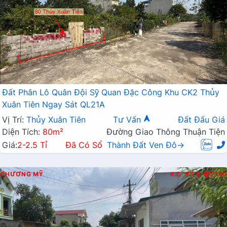
Đất Phân Lô Quân Đội Sỹ Quan Đặc Công Khu CK2 Thủy
Xuân Tiên Ngay Sát QL21A
Vị Trí:
Thủy Xuân Tiên
Tư Vấn
Đất Đấu Giá
Diện Tích:
80m²
Đường Giao Thông Thuận Tiện
Giá:
2-2.5 Tỉ
Đã Có Sổ
Thành Đất Ven Đô→
CHƯƠNG MỸ
K.D
T.B
2140