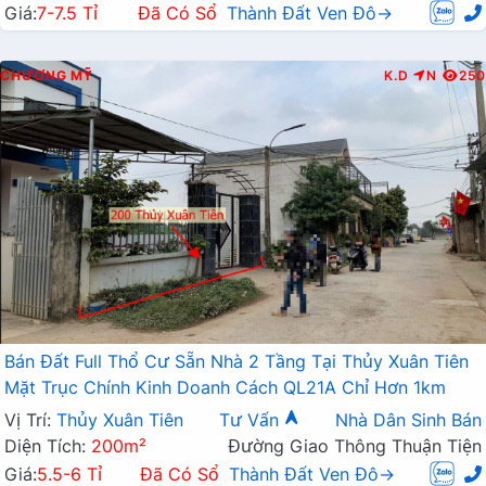
Giá:
7-7.5 Tỉ
Đã Có Sổ
Thành Đất Ven Đô→
CHƯƠNG MỸ
K.D
N
250
Bán Đất Full Thổ Cư Sẵn Nhà 2 Tầng Tại Thủy Xuân Tiên
Mặt Trục Chính Kinh Doanh Cách QL21A Chỉ Hơn 1km
Vị Trí:
Thủy Xuân Tiên
Tư Vấn
Nhà Dân Sinh Bán
Diện Tích:
200m²
Đường Giao Thông Thuận Tiện
Giá:
5.5-6 Tỉ
Đã Có Sổ
Thành Đất Ven Đô→