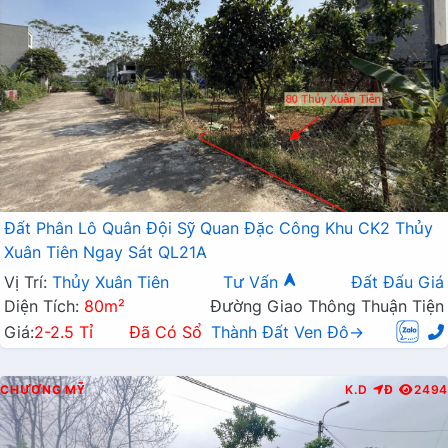
Đất Phân Lô Quân Đội Sỹ Quan Đặc Công Khu CK2 Thủy
Xuân Tiên Ngay Sát QL21A
Vị Trí:
Thủy Xuân Tiên
Tư Vấn
Đất Đấu Giá
Diện Tích:
80m²
Đường Giao Thông Thuận Tiện
Giá:
2-2.5 Tỉ
Đã Có Sổ
Thành Đất Ven Đô→
CHƯƠNG MỸ
K.D
Đ
2494