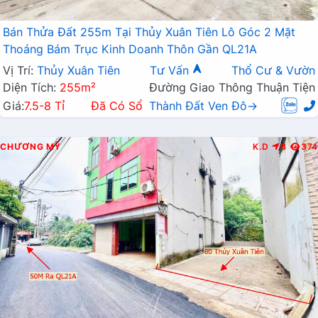
Bán Thửa Đất 255m Tại Thủy Xuân Tiên Lô Góc 2 Mặt
Thoáng Bám Trục Kinh Doanh Thôn Gần QL21A
Vị Trí:
Thủy Xuân Tiên
Tư Vấn
Thổ Cư & Vườn
Diện Tích:
255m²
Đường Giao Thông Thuận Tiện
Giá:
7.5-8 Tỉ
Đã Có Sổ
Thành Đất Ven Đô→
CHƯƠNG MỸ
K.D
B
374