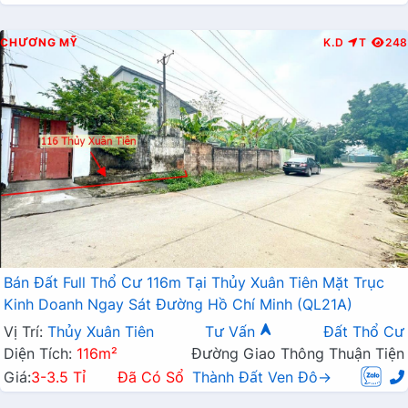
CHƯƠNG MỸ
K.D
T
248
Bán Đất Full Thổ Cư 116m Tại Thủy Xuân Tiên Mặt Trục
Kinh Doanh Ngay Sát Đường Hồ Chí Minh (QL21A)
Vị Trí:
Thủy Xuân Tiên
Tư Vấn
Đất Thổ Cư
Diện Tích:
116m²
Đường Giao Thông Thuận Tiện
Giá:
3-3.5 Tỉ
Đã Có Sổ
Thành Đất Ven Đô→