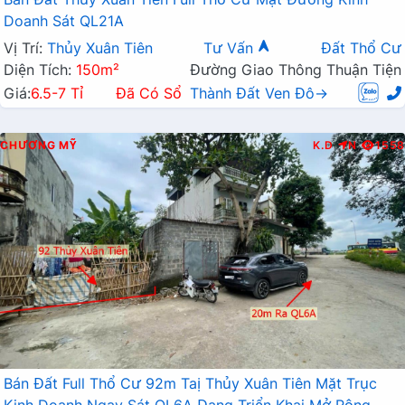
Doanh Sát QL21A
Vị Trí:
Thủy Xuân Tiên
Tư Vấn
Đất Thổ Cư
Diện Tích:
150m²
Đường Giao Thông Thuận Tiện
Giá:
6.5-7 Tỉ
Đã Có Sổ
Thành Đất Ven Đô→
CHƯƠNG MỸ
K.D
N
1558
Bán Đất Full Thổ Cư 92m Taị Thủy Xuân Tiên Mặt Trục