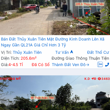
Bán Đất Thủy Xuân Tiên Mặt Đường Kinh Doanh Lên Xã
Ngay Gần QL21A Giá Chỉ Hơn 3 Tỷ
Vị Trí:
Thủy Xuân Tiên
Tư Vấn
Đất Thổ Cư
Diện Tích:
205.6m²
Đường Giao Thông Thuận Tiện
Giá:
4-4.5 Tỉ
Đã Có Sổ
Thành Đất Ven Đô→
CHƯƠNG MỸ
K.D
Đ
3463