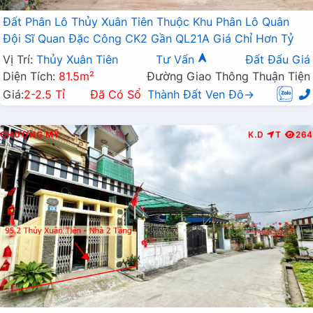
Đất Phân Lô Thủy Xuân Tiên Thuộc Khu Phân Lô Quân
Đội Sĩ Quan Đặc Công CK2 Gần QL21A Giá Chỉ Hơn Tỷ
Vị Trí:
Thủy Xuân Tiên
Tư Vấn
Đất Đấu Giá
Diện Tích:
81.5m²
Đường Giao Thông Thuận Tiện
Giá:
2-2.5 Tỉ
Đã Có Sổ
Thành Đất Ven Đô→
CHƯƠNG MỸ
K.D
T
264