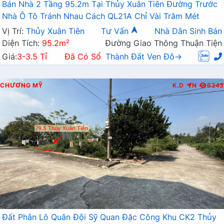
Bán Nhà 2 Tầng 95.2m Tại Thủy Xuân Tiên Đường Trước
Nhà Ô Tô Tránh Nhau Cách QL21A Chỉ Vài Trăm Mét
Vị Trí:
Thủy Xuân Tiên
Tư Vấn
Nhà Dân Sinh Bán
Diện Tích:
95.2m²
Đường Giao Thông Thuận Tiện
Giá:
3-3.5 Tỉ
Đã Có Sổ
Thành Đất Ven Đô→
CHƯƠNG MỸ
K.D
N
6243
Đất Phân Lô Quân Đội Sỹ Quan Đặc Công Khu CK2 Thủy