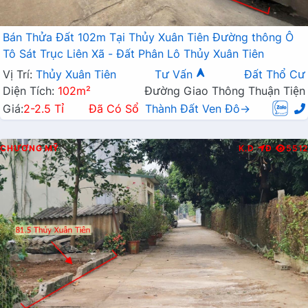
Bán Thửa Đất 102m Tại Thủy Xuân Tiên Đường thông Ô
Tô Sát Trục Liên Xã - Đất Phân Lô Thủy Xuân Tiên
Vị Trí:
Thủy Xuân Tiên
Tư Vấn
Đất Thổ Cư
Diện Tích:
102m²
Đường Giao Thông Thuận Tiện
Giá:
2-2.5 Tỉ
Đã Có Sổ
Thành Đất Ven Đô→
CHƯƠNG MỸ
K.D
Đ
5512