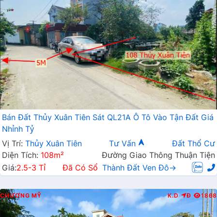
Bán Đất Thủy Xuân Tiên Sát QL21A Ô Tô Vào Tận Đất Giá
Nhỉnh Tỷ
Vị Trí:
Thủy Xuân Tiên
Tư Vấn
Đất Thổ Cư
Diện Tích:
108m²
Đường Giao Thông Thuận Tiện
Giá:
2.5-3 Tỉ
Đã Có Sổ
Thành Đất Ven Đô→
CHƯƠNG MỸ
K.D
Đ
1868