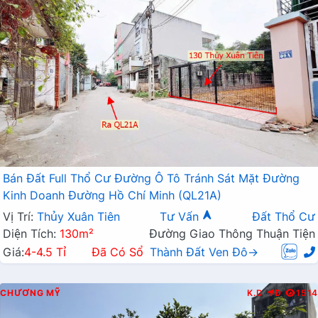
Bán Đất Full Thổ Cư Đường Ô Tô Tránh Sát Mặt Đường
Kinh Doanh Đường Hồ Chí Minh (QL21A)
Vị Trí:
Thủy Xuân Tiên
Tư Vấn
Đất Thổ Cư
Diện Tích:
130m²
Đường Giao Thông Thuận Tiện
Giá:
4-4.5 Tỉ
Đã Có Sổ
Thành Đất Ven Đô→
CHƯƠNG MỸ
K.D
Đ
1514