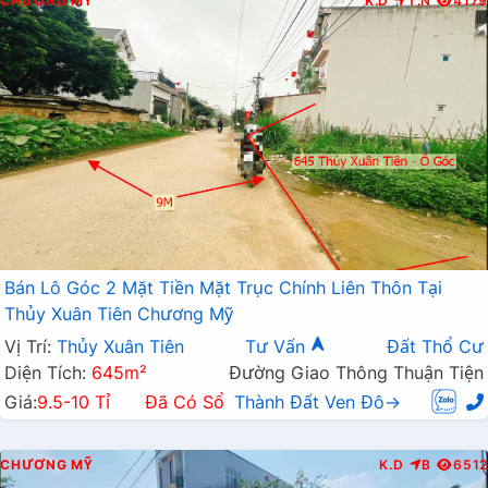
CHƯƠNG MỸ
K.D
T.N
4179
Bán Lô Góc 2 Mặt Tiền Mặt Trục Chính Liên Thôn Tại
Thủy Xuân Tiên Chương Mỹ
Vị Trí:
Thủy Xuân Tiên
Tư Vấn
Đất Thổ Cư
Diện Tích:
645m²
Đường Giao Thông Thuận Tiện
Giá:
9.5-10 Tỉ
Đã Có Sổ
Thành Đất Ven Đô→
CHƯƠNG MỸ
K.D
B
6512