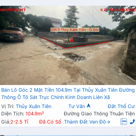
CHƯƠNG MỸ
K.D
Đ.N
4380
Bán Lô Góc 2 Mặt Tiền 104.9m Tại Thủy Xuân Tiên Đường
Thông Ô Tô Sát Trục Chính Kinh Doanh Liên Xã
Vị Trí:
Thủy Xuân Tiên
Tư Vấn
Đất Thổ Cư
Diện Tích:
104.9m²
Đường Giao Thông Thuận Tiện
Giá:
2-2.5 Tỉ
Đã Có Sổ
Thành Đất Ven Đô→