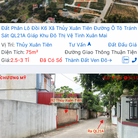
Đất Phân Lô Đồi K6 Xã Thủy Xuân Tiên Đường Ô Tô Tránh
Sát QL21A Giáp Khu Đô Thị Vệ Tinh Xuân Mai
Vị Trí:
Thủy Xuân Tiên
Tư Vấn
Đất Đấu Giá
Diện Tích:
75m²
Đường Giao Thông Thuận Tiện
Giá:
2.5-3 Tỉ
Đã Có Sổ
Thành Đất Ven Đô→
CHƯƠNG MỸ
K.D
T.N
5157