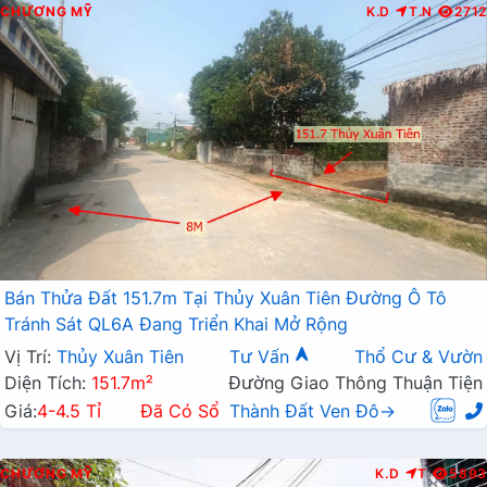
CHƯƠNG MỸ
K.D
T.N
2712
Bán Thửa Đất 151.7m Tại Thủy Xuân Tiên Đường Ô Tô
Tránh Sát QL6A Đang Triển Khai Mở Rộng
Vị Trí:
Thủy Xuân Tiên
Tư Vấn
Thổ Cư & Vườn
Diện Tích:
151.7m²
Đường Giao Thông Thuận Tiện
Giá:
4-4.5 Tỉ
Đã Có Sổ
Thành Đất Ven Đô→
CHƯƠNG MỸ
K.D
T
5893