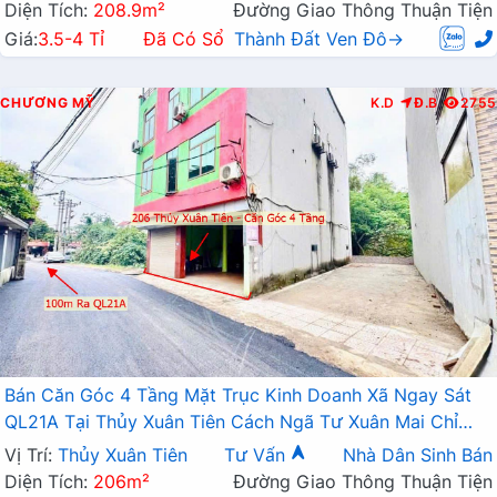
Diện Tích:
208.9m²
Đường Giao Thông Thuận Tiện
Giá:
3.5-4 Tỉ
Đã Có Sổ
Thành Đất Ven Đô→
CHƯƠNG MỸ
K.D
Đ.B
2755
Bán Căn Góc 4 Tầng Mặt Trục Kinh Doanh Xã Ngay Sát
QL21A Tại Thủy Xuân Tiên Cách Ngã Tư Xuân Mai Chỉ
1km
Vị Trí:
Thủy Xuân Tiên
Tư Vấn
Nhà Dân Sinh Bán
Diện Tích:
206m²
Đường Giao Thông Thuận Tiện