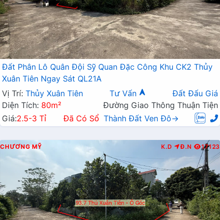
Đất Phân Lô Quân Đội Sỹ Quan Đặc Công Khu CK2 Thủy
Xuân Tiên Ngay Sát QL21A
Vị Trí:
Thủy Xuân Tiên
Tư Vấn
Đất Đấu Giá
Diện Tích:
80m²
Đường Giao Thông Thuận Tiện
Giá:
2.5-3 Tỉ
Đã Có Sổ
Thành Đất Ven Đô→
CHƯƠNG MỸ
K.D
Đ.N
17123