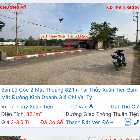
CHƯƠNG MỸ
K.D
Đ.N
350
Bán Lô Góc 2 Mặt Thoáng 82.1m Tại Thủy Xuân Tiên Bám
Mặt Đường Kinh Doanh Giá Chỉ Vài Tỷ
Vị Trí:
Thủy Xuân Tiên
Tư Vấn
Đất Thổ Cư
Diện Tích:
82.1m²
Đường Giao Thông Thuận Tiện
Giá:
3-3.5 Tỉ
Đã Có Sổ
Thành Đất Ven Đô→