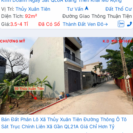
Kinh Doanh Ngay Sát QL6A Đang Triển Khai Mở Rộng
Vị Trí:
Thủy Xuân Tiên
Tư Vấn
Đất Thổ Cư
Diện Tích:
92m²
Đường Giao Thông Thuận Tiện
Giá:
3.5-4 Tỉ
Đã Có Sổ
Thành Đất Ven Đô→
CHƯƠNG MỸ
K.D
Đ
1666
Bán Đất Phân Lô Xã Thủy Xuân Tiên Đường Thông Ô Tô
Sát Trục Chính Liên Xã Gần QL21A Giá Chỉ Hơn Tỷ