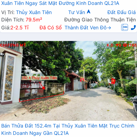
Xuân Tiên Ngay Sát Mặt Đường Kinh Doanh QL21A
Vị Trí:
Thủy Xuân Tiên
Tư Vấn
Đất Đấu Giá
Diện Tích:
79.5m²
Đường Giao Thông Thuận Tiện
Giá:
2-2.5 Tỉ
Đã Có Sổ
Thành Đất Ven Đô→
CHƯƠNG MỸ
K.D
B
1185
Bán Thửa Đất 152.4m Tại Thủy Xuân Tiên Mặt Trục Chính
Kinh Doanh Ngay Gần QL21A