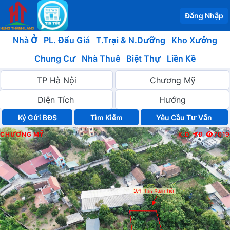
Đăng Nhập
Nhà Ở
PL. Đấu Giá
T.Trại & N.Dưỡng
Kho Xưởng
Chung Cư
Nhà Thuê
Biệt Thự
Liền Kề
Ký Gửi BĐS
Yêu Cầu Tư Vấn
CHƯƠNG MỸ
K.D
Đ
7019