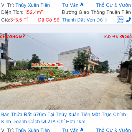
Vị Trí:
Thủy Xuân Tiên
Tư Vấn
Thổ Cư & Vườn
Diện Tích:
152.4m²
Đường Giao Thông Thuận Tiện
Giá:
3-3.5 Tỉ
Đã Có Sổ
Thành Đất Ven Đô→
CHƯƠNG MỸ
K.D
N
299
Bán Thửa Đất 676m Tại Thủy Xuân Tiên Mặt Trục Chính
Kinh Doanh Cách QL21A Chỉ Hơn 1km
Vị Trí:
Thủy Xuân Tiên
Tư Vấn
Thổ Cư & Vườn