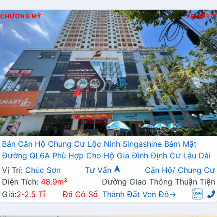
CHƯƠNG MỸ
Đ
377
Bán Căn Hộ Chung Cư Lộc Ninh Singashine Bám Mặt
Đường QL6A Phù Hợp Cho Hộ Gia Đình Định Cư Lâu Dài
Vị Trí:
Chúc Sơn
Tư Vấn
Căn Hộ/ Chung Cư
Diện Tích:
48.9m²
Đường Giao Thông Thuận Tiện
Giá:
2-2.5 Tỉ
Đã Có Sổ
Thành Đất Ven Đô→