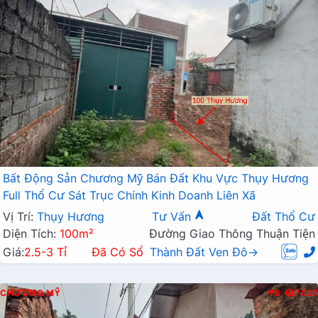
Bất Động Sản Chương Mỹ Bán Đất Khu Vực Thụy Hương
Full Thổ Cư Sát Trục Chính Kinh Doanh Liên Xã
Vị Trí:
Thụy Hương
Tư Vấn
Đất Thổ Cư
Diện Tích:
100m²
Đường Giao Thông Thuận Tiện
Giá:
2.5-3 Tỉ
Đã Có Sổ
Thành Đất Ven Đô→
CHƯƠNG MỸ
B
7027