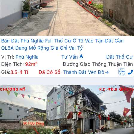
Bán Đất Phú Nghĩa Full Thổ Cư Ô Tô Vào Tận Đất Gần
QL6A Đang Mở Rộng Giá Chỉ Vài Tỷ
Vị Trí:
Phú Nghĩa
Tư Vấn
Đất Thổ Cư
Diện Tích:
92m²
Đường Giao Thông Thuận Tiện
Giá:
3.5-4 Tỉ
Đã Có Sổ
Thành Đất Ven Đô→
CHƯƠNG MỸ
K.D
Đ.B
5033