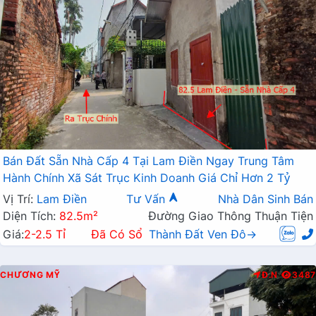
Bán Đất Sẵn Nhà Cấp 4 Tại Lam Điền Ngay Trung Tâm
Hành Chính Xã Sát Trục Kinh Doanh Giá Chỉ Hơn 2 Tỷ
Vị Trí:
Lam Điền
Tư Vấn
Nhà Dân Sinh Bán
Diện Tích:
82.5m²
Đường Giao Thông Thuận Tiện
Giá:
2-2.5 Tỉ
Đã Có Sổ
Thành Đất Ven Đô→
CHƯƠNG MỸ
Đ.N
3487