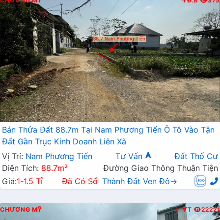
CHƯƠNG MỸ
Đ.B
375
Bán Thửa Đất 88.7m Tại Nam Phương Tiến Ô Tô Vào Tận
Đất Gần Trục Kinh Doanh Liên Xã
Vị Trí:
Nam Phương Tiến
Tư Vấn
Đất Thổ Cư
Diện Tích:
88.7m²
Đường Giao Thông Thuận Tiện
Giá:
1-1.5 Tỉ
Đã Có Sổ
Thành Đất Ven Đô→
CHƯƠNG MỸ
T.L
T
22221