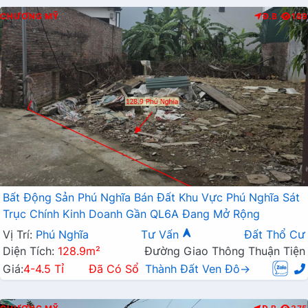
CHƯƠNG MỸ
Đ.B
189
Bất Động Sản Phú Nghĩa Bán Đất Khu Vực Phú Nghĩa Sát
Trục Chính Kinh Doanh Gần QL6A Đang Mở Rộng
Vị Trí:
Phú Nghĩa
Tư Vấn
Đất Thổ Cư
Diện Tích:
128.9m²
Đường Giao Thông Thuận Tiện
Giá:
4-4.5 Tỉ
Đã Có Sổ
Thành Đất Ven Đô→