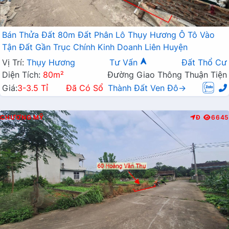
Bán Thửa Đất 80m Đất Phân Lô Thụy Hương Ô Tô Vào
Tận Đất Gần Trục Chính Kinh Doanh Liên Huyện
Vị Trí:
Thụy Hương
Tư Vấn
Đất Thổ Cư
Diện Tích:
80m²
Đường Giao Thông Thuận Tiện
Giá:
3-3.5 Tỉ
Đã Có Sổ
Thành Đất Ven Đô→
CHƯƠNG MỸ
Đ
6645