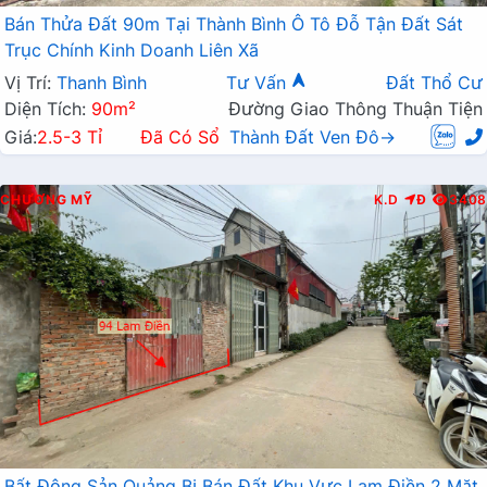
Bán Thửa Đất 90m Tại Thành Bình Ô Tô Đỗ Tận Đất Sát
Trục Chính Kinh Doanh Liên Xã
Vị Trí:
Thanh Bình
Tư Vấn
Đất Thổ Cư
Diện Tích:
90m²
Đường Giao Thông Thuận Tiện
Giá:
2.5-3 Tỉ
Đã Có Sổ
Thành Đất Ven Đô→
CHƯƠNG MỸ
K.D
Đ
3408
Bất Động Sản Quảng Bị Bán Đất Khu Vực Lam Điền 2 Mặt