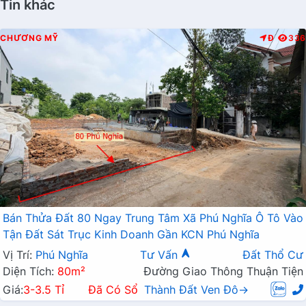
Tin khác
CHƯƠNG MỸ
Đ
336
Bán Thửa Đất 80 Ngay Trung Tâm Xã Phú Nghĩa Ô Tô Vào
Tận Đất Sát Trục Kinh Doanh Gần KCN Phú Nghĩa
Vị Trí:
Phú Nghĩa
Tư Vấn
Đất Thổ Cư
Diện Tích:
80m²
Đường Giao Thông Thuận Tiện
Giá:
3-3.5 Tỉ
Đã Có Sổ
Thành Đất Ven Đô→