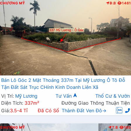
CHƯƠNG MỸ
Đ.B
1461
Bán Lô Góc 2 Mặt Thoáng 337m Tại Mỹ Lương Ô Tô Đỗ
Tận Đất Sát Trục CHính Kinh Doanh Liên Xã
Vị Trí:
Mỹ Lương
Tư Vấn
Thổ Cư & Vườn
Diện Tích:
337m²
Đường Giao Thông Thuận Tiện
Giá:
3.5-4 Tỉ
Đã Có Sổ
Thành Đất Ven Đô→
CHƯƠNG MỸ
T.B
165