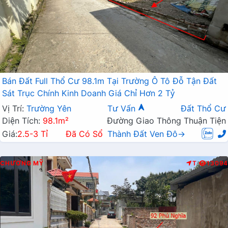
Bán Đất Full Thổ Cư 98.1m Tại Trường Ô Tô Đỗ Tận Đất
Sát Trục Chính Kinh Doanh Giá Chỉ Hơn 2 Tỷ
Vị Trí:
Trường Yên
Tư Vấn
Đất Thổ Cư
Diện Tích:
98.1m²
Đường Giao Thông Thuận Tiện
Giá:
2.5-3 Tỉ
Đã Có Sổ
Thành Đất Ven Đô→
CHƯƠNG MỸ
T
13094