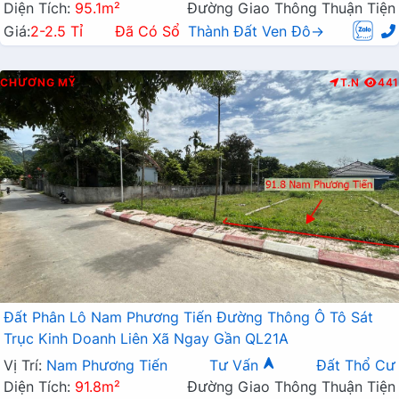
Diện Tích:
95.1m²
Đường Giao Thông Thuận Tiện
Giá:
2-2.5 Tỉ
Đã Có Sổ
Thành Đất Ven Đô→
CHƯƠNG MỸ
T.N
441
Đất Phân Lô Nam Phương Tiến Đường Thông Ô Tô Sát
Trục Kinh Doanh Liên Xã Ngay Gần QL21A
Vị Trí:
Nam Phương Tiến
Tư Vấn
Đất Thổ Cư
Diện Tích:
91.8m²
Đường Giao Thông Thuận Tiện