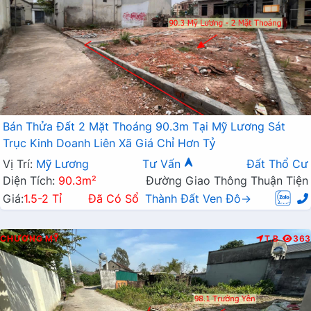
Bán Thửa Đất 2 Mặt Thoáng 90.3m Tại Mỹ Lương Sát
Trục Kinh Doanh Liên Xã Giá Chỉ Hơn Tỷ
Vị Trí:
Mỹ Lương
Tư Vấn
Đất Thổ Cư
Diện Tích:
90.3m²
Đường Giao Thông Thuận Tiện
Giá:
1.5-2 Tỉ
Đã Có Sổ
Thành Đất Ven Đô→
CHƯƠNG MỸ
T.B
363