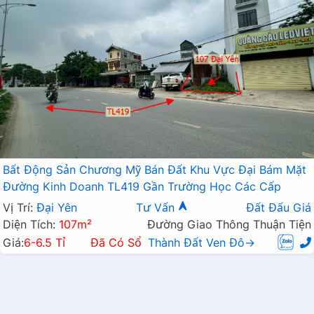
Bất Động Sản Chương Mỹ Bán Đất Khu Vực Đại Bám Mặt
Đường Kinh Doanh TL419 Gần Trường Học Các Cấp
Vị Trí:
Đại Yên
Tư Vấn
Đất Đấu Giá
Diện Tích:
107m²
Đường Giao Thông Thuận Tiện
Giá:
6-6.5 Tỉ
Đã Có Sổ
Thành Đất Ven Đô→