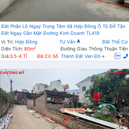
Đất Phân Lô Ngay Trung Tâm Xã Hợp Đồng Ô Tô Đỗ Tận
Đất Ngay Gần Mặt Đường Kinh Doanh TL419
Vị Trí:
Hợp Đồng
Tư Vấn
Đất Thổ Cư
Diện Tích:
80m²
Đường Giao Thông Thuận Tiện
Giá:
3.5-4 Tỉ
Đã Có Sổ
Thành Đất Ven Đô→
CHƯƠNG MỸ
Đ
675