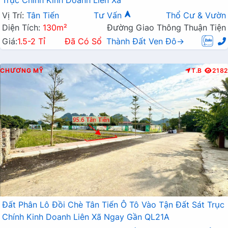
Trục Chính Kinh Doanh Liên Xã
Vị Trí:
Tân Tiến
Tư Vấn
Thổ Cư & Vườn
Diện Tích:
130m²
Đường Giao Thông Thuận Tiện
Giá:
1.5-2 Tỉ
Đã Có Sổ
Thành Đất Ven Đô→
CHƯƠNG MỸ
T.B
2182
Đất Phân Lô Đồi Chè Tân Tiến Ô Tô Vào Tận Đất Sát Trục
Chính Kinh Doanh Liên Xã Ngay Gần QL21A