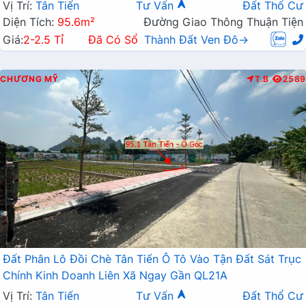
Vị Trí:
Tân Tiến
Tư Vấn
Đất Thổ Cư
Diện Tích:
95.6m²
Đường Giao Thông Thuận Tiện
Giá:
2-2.5 Tỉ
Đã Có Sổ
Thành Đất Ven Đô→
CHƯƠNG MỸ
T.B
2589
Đất Phân Lô Đồi Chè Tân Tiến Ô Tô Vào Tận Đất Sát Trục
Chính Kinh Doanh Liên Xã Ngay Gần QL21A
Vị Trí:
Tân Tiến
Tư Vấn
Đất Thổ Cư