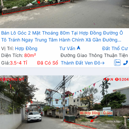
Bán Lô Góc 2 Mặt Thoáng 80m Tại Hợp Đồng Đường Ô
Tô Tránh Ngay Trung Tâm Hành Chính Xã Gần Đường
TL419
Vị Trí:
Hợp Đồng
Tư Vấn
Đất Thổ Cư
Diện Tích:
80m²
Đường Giao Thông Thuận Tiện
Giá:
3.5-4 Tỉ
Đã Có Sổ
Thành Đất Ven Đô→
CHƯƠNG MỸ
Đ.N
5204