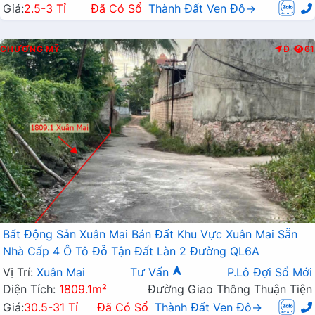
Giá:
2.5-3 Tỉ
Đã Có Sổ
Thành Đất Ven Đô→
CHƯƠNG MỸ
Đ
61
Bất Động Sản Xuân Mai Bán Đất Khu Vực Xuân Mai Sẵn
Nhà Cấp 4 Ô Tô Đỗ Tận Đất Làn 2 Đường QL6A
Vị Trí:
Xuân Mai
Tư Vấn
P.Lô Đợi Sổ Mới
Diện Tích:
1809.1m²
Đường Giao Thông Thuận Tiện
Giá:
30.5-31 Tỉ
Đã Có Sổ
Thành Đất Ven Đô→