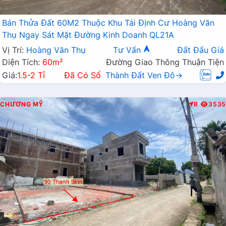
Bán Thửa Đất 60M2 Thuộc Khu Tái Định Cư Hoàng Văn
Thụ Ngay Sát Mặt Đường Kinh Doanh QL21A
Vị Trí:
Hoàng Văn Thụ
Tư Vấn
Đất Đấu Giá
Diện Tích:
60m²
Đường Giao Thông Thuận Tiện
Giá:
1.5-2 Tỉ
Đã Có Sổ
Thành Đất Ven Đô→
CHƯƠNG MỸ
B
3535