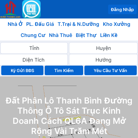
Đăng Nhập
Nhà Ở
PL. Đấu Giá
T.Trại & N.Dưỡng
Kho Xưởng
Chung Cư
Nhà Thuê
Biệt Thự
Liền Kề
Ký Gửi BĐS
Yêu Cầu Tư Vấn
Đất Phân Lô Thanh Bình Đường
Thông Ô Tô Sát Trục Kinh
Doanh Cách QL6A Đang Mở
Rộng Vài Trăm Mét