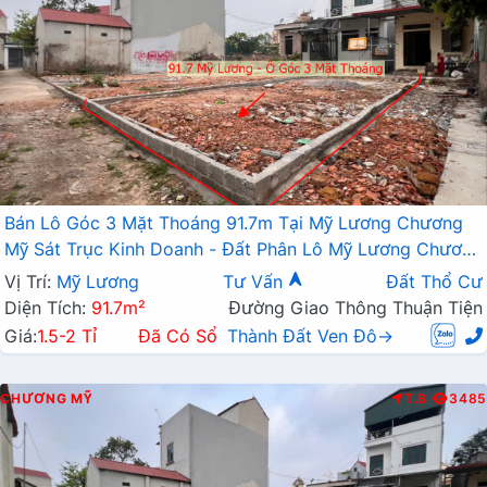
Bán Lô Góc 3 Mặt Thoáng 91.7m Tại Mỹ Lương Chương
Mỹ Sát Trục Kinh Doanh - Đất Phân Lô Mỹ Lương Chương
Mỹ
Vị Trí:
Mỹ Lương
Tư Vấn
Đất Thổ Cư
Diện Tích:
91.7m²
Đường Giao Thông Thuận Tiện
Giá:
1.5-2 Tỉ
Đã Có Sổ
Thành Đất Ven Đô→
CHƯƠNG MỸ
T.B
3485