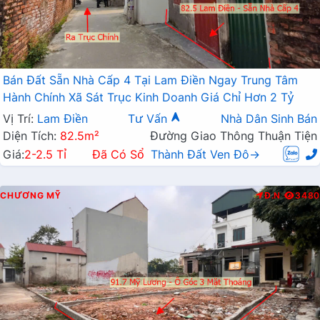
Bán Đất Sẵn Nhà Cấp 4 Tại Lam Điền Ngay Trung Tâm
Hành Chính Xã Sát Trục Kinh Doanh Giá Chỉ Hơn 2 Tỷ
Vị Trí:
Lam Điền
Tư Vấn
Nhà Dân Sinh Bán
Diện Tích:
82.5m²
Đường Giao Thông Thuận Tiện
Giá:
2-2.5 Tỉ
Đã Có Sổ
Thành Đất Ven Đô→
CHƯƠNG MỸ
Đ.N
3480