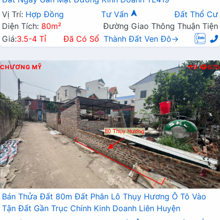
Vị Trí:
Hợp Đồng
Tư Vấn
Đất Thổ Cư
Diện Tích:
80m²
Đường Giao Thông Thuận Tiện
Giá:
3.5-4 Tỉ
Đã Có Sổ
Thành Đất Ven Đô→
CHƯƠNG MỸ
Đ
670
Bán Thửa Đất 80m Đất Phân Lô Thụy Hương Ô Tô Vào
Tận Đất Gần Trục Chính Kinh Doanh Liên Huyện