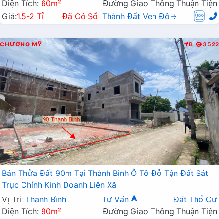
Diện Tích:
60m²
Đường Giao Thông Thuận Tiện
Giá:
1.5-2 Tỉ
Đã Có Sổ
Thành Đất Ven Đô→
CHƯƠNG MỸ
B
3522
Bán Thửa Đất 90m Tại Thành Bình Ô Tô Đỗ Tận Đất Sát
Trục Chính Kinh Doanh Liên Xã
Vị Trí:
Thanh Bình
Tư Vấn
Đất Thổ Cư
Diện Tích:
90m²
Đường Giao Thông Thuận Tiện