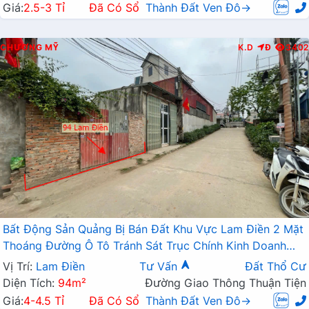
Giá:
2.5-3 Tỉ
Đã Có Sổ
Thành Đất Ven Đô→
CHƯƠNG MỸ
K.D
Đ
3402
Bất Động Sản Quảng Bị Bán Đất Khu Vực Lam Điền 2 Mặt
Thoáng Đường Ô Tô Tránh Sát Trục Chính Kinh Doanh
Liên Xã
Vị Trí:
Lam Điền
Tư Vấn
Đất Thổ Cư
Diện Tích:
94m²
Đường Giao Thông Thuận Tiện
Giá:
4-4.5 Tỉ
Đã Có Sổ
Thành Đất Ven Đô→