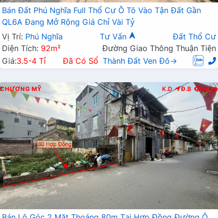
Bán Đất Phú Nghĩa Full Thổ Cư Ô Tô Vào Tận Đất Gần
QL6A Đang Mở Rộng Giá Chỉ Vài Tỷ
Vị Trí:
Phú Nghĩa
Tư Vấn
Đất Thổ Cư
Diện Tích:
92m²
Đường Giao Thông Thuận Tiện
Giá:
3.5-4 Tỉ
Đã Có Sổ
Thành Đất Ven Đô→
CHƯƠNG MỸ
K.D
Đ.B
5028
Bán Lô Góc 2 Mặt Thoáng 80m Tại Hợp Đồng Đường Ô