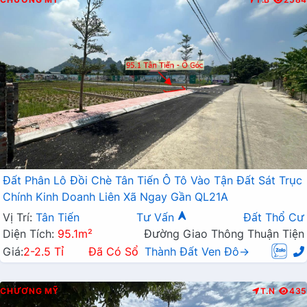
Đất Phân Lô Đồi Chè Tân Tiến Ô Tô Vào Tận Đất Sát Trục
Chính Kinh Doanh Liên Xã Ngay Gần QL21A
Vị Trí:
Tân Tiến
Tư Vấn
Đất Thổ Cư
Diện Tích:
95.1m²
Đường Giao Thông Thuận Tiện
Giá:
2-2.5 Tỉ
Đã Có Sổ
Thành Đất Ven Đô→
CHƯƠNG MỸ
T.N
435