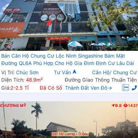
Bán Căn Hộ Chung Cư Lộc Ninh Singashine Bám Mặt
Đường QL6A Phù Hợp Cho Hộ Gia Đình Định Cư Lâu Dài
Vị Trí:
Chúc Sơn
Tư Vấn
Căn Hộ/ Chung Cư
Diện Tích:
48.9m²
Đường Giao Thông Thuận Tiện
Giá:
2-2.5 Tỉ
Đã Có Sổ
Thành Đất Ven Đô→
CHƯƠNG MỸ
Đ.B
1437