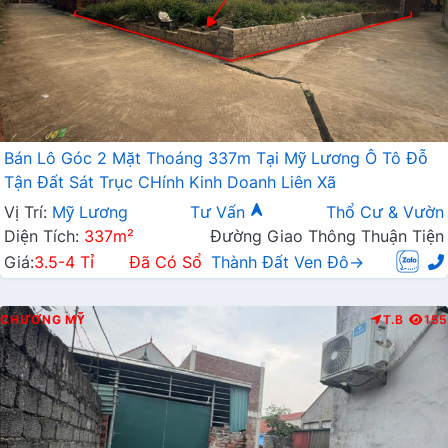
Bán Lô Góc 2 Mặt Thoáng 337m Tại Mỹ Lương Ô Tô Đỗ
Tận Đất Sát Trục CHính Kinh Doanh Liên Xã
Vị Trí:
Mỹ Lương
Tư Vấn
Thổ Cư & Vườn
Diện Tích:
337m²
Đường Giao Thông Thuận Tiện
Giá:
3.5-4 Tỉ
Đã Có Sổ
Thành Đất Ven Đô→
CHƯƠNG MỸ
T.B
155