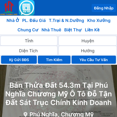
Đăng Nhập
Nhà Ở
PL. Đấu Giá
T.Trại & N.Dưỡng
Kho Xưởng
Chung Cư
Nhà Thuê
Biệt Thự
Liền Kề
Ký Gửi BĐS
Yêu Cầu Tư Vấn
Bán Thửa Đất 54.3m Tại Phú
Nghĩa Chương Mỹ Ô Tô Đỗ Tận
Đất Sát Trục Chính Kinh Doanh
Phú Nghĩa, Chương Mỹ