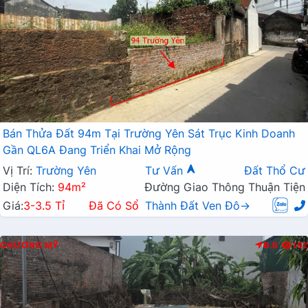
Bán Thửa Đất 94m Tại Trường Yên Sát Trục Kinh Doanh
Gần QL6A Đang Triển Khai Mở Rộng
Vị Trí:
Trường Yên
Tư Vấn
Đất Thổ Cư
Diện Tích:
94m²
Đường Giao Thông Thuận Tiện
Giá:
3-3.5 Tỉ
Đã Có Sổ
Thành Đất Ven Đô→
CHƯƠNG MỸ
Đ.B
182