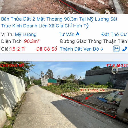
Bán Thửa Đất 2 Mặt Thoáng 90.3m Tại Mỹ Lương Sát
Trục Kinh Doanh Liên Xã Giá Chỉ Hơn Tỷ
Vị Trí:
Mỹ Lương
Tư Vấn
Đất Thổ Cư
Diện Tích:
90.3m²
Đường Giao Thông Thuận Tiện
Giá:
1.5-2 Tỉ
Đã Có Sổ
Thành Đất Ven Đô→
CHƯƠNG MỸ
T.B
357