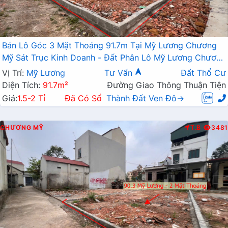
Bán Lô Góc 3 Mặt Thoáng 91.7m Tại Mỹ Lương Chương
Mỹ Sát Trục Kinh Doanh - Đất Phân Lô Mỹ Lương Chương
Mỹ
Vị Trí:
Mỹ Lương
Tư Vấn
Đất Thổ Cư
Diện Tích:
91.7m²
Đường Giao Thông Thuận Tiện
Giá:
1.5-2 Tỉ
Đã Có Sổ
Thành Đất Ven Đô→
CHƯƠNG MỸ
T.B
3481