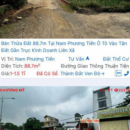
Bán Thửa Đất 88.7m Tại Nam Phương Tiến Ô Tô Vào Tận
Đất Gần Trục Kinh Doanh Liên Xã
Vị Trí:
Nam Phương Tiến
Tư Vấn
Đất Thổ Cư
Diện Tích:
88.7m²
Đường Giao Thông Thuận Tiện
Giá:
1-1.5 Tỉ
Đã Có Sổ
Thành Đất Ven Đô→
CHƯƠNG MỸ
T.L
T
22214