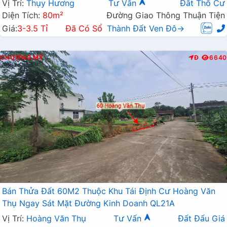
Vị Trí:
Thụy Hương
Tư Vấn
Đất Thổ Cư
Diện Tích:
80m²
Đường Giao Thông Thuận Tiện
Giá:
3-3.5 Tỉ
Đã Có Sổ
Thành Đất Ven Đô→
CHƯƠNG MỸ
Đ
6640
Bán Thửa Đất 60M2 Thuộc Khu Tái Định Cư Hoàng Văn
Thụ Ngay Sát Mặt Đường Kinh Doanh QL21A
Vị Trí:
Hoàng Văn Thụ
Tư Vấn
Đất Đấu Giá