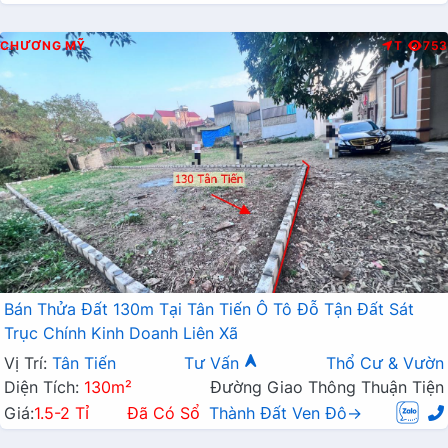
CHƯƠNG MỸ
T
753
Bán Thửa Đất 130m Tại Tân Tiến Ô Tô Đỗ Tận Đất Sát
Trục Chính Kinh Doanh Liên Xã
Vị Trí:
Tân Tiến
Tư Vấn
Thổ Cư & Vườn
Diện Tích:
130m²
Đường Giao Thông Thuận Tiện
Giá:
1.5-2 Tỉ
Đã Có Sổ
Thành Đất Ven Đô→