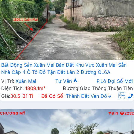
Bất Động Sản Xuân Mai Bán Đất Khu Vực Xuân Mai Sẵn
Nhà Cấp 4 Ô Tô Đỗ Tận Đất Làn 2 Đường QL6A
Vị Trí:
Xuân Mai
Tư Vấn
P.Lô Đợi Sổ Mới
Diện Tích:
1809.1m²
Đường Giao Thông Thuận Tiện
Giá:
30.5-31 Tỉ
Đã Có Sổ
Thành Đất Ven Đô→
CHƯƠNG MỸ
Đ.N
2232