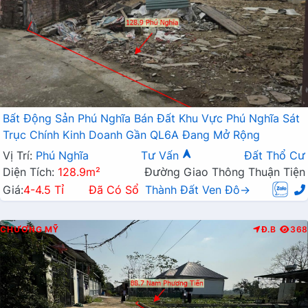
Bất Động Sản Phú Nghĩa Bán Đất Khu Vực Phú Nghĩa Sát
Trục Chính Kinh Doanh Gần QL6A Đang Mở Rộng
Vị Trí:
Phú Nghĩa
Tư Vấn
Đất Thổ Cư
Diện Tích:
128.9m²
Đường Giao Thông Thuận Tiện
Giá:
4-4.5 Tỉ
Đã Có Sổ
Thành Đất Ven Đô→
CHƯƠNG MỸ
Đ.B
368