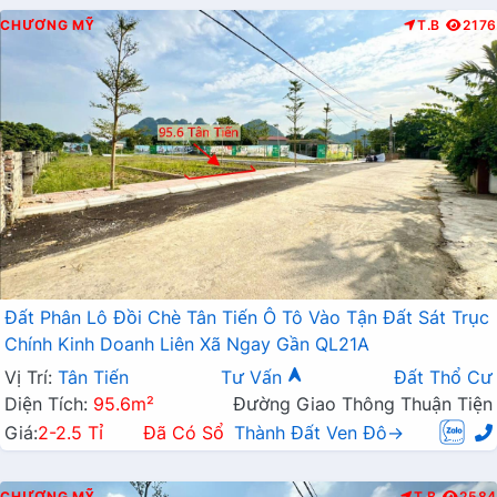
CHƯƠNG MỸ
T.B
2176
Đất Phân Lô Đồi Chè Tân Tiến Ô Tô Vào Tận Đất Sát Trục
Chính Kinh Doanh Liên Xã Ngay Gần QL21A
Vị Trí:
Tân Tiến
Tư Vấn
Đất Thổ Cư
Diện Tích:
95.6m²
Đường Giao Thông Thuận Tiện
Giá:
2-2.5 Tỉ
Đã Có Sổ
Thành Đất Ven Đô→
CHƯƠNG MỸ
T.B
2584