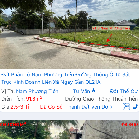
Đất Phân Lô Nam Phương Tiến Đường Thông Ô Tô Sát
Trục Kinh Doanh Liên Xã Ngay Gần QL21A
Vị Trí:
Nam Phương Tiến
Tư Vấn
Đất Thổ Cư
Diện Tích:
91.8m²
Đường Giao Thông Thuận Tiện
Giá:
2.5-3 Tỉ
Đã Có Sổ
Thành Đất Ven Đô→
CHƯƠNG MỸ
Đ
53