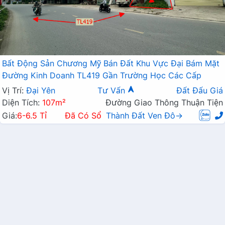
Bất Động Sản Chương Mỹ Bán Đất Khu Vực Đại Bám Mặt
Đường Kinh Doanh TL419 Gần Trường Học Các Cấp
Vị Trí:
Đại Yên
Tư Vấn
Đất Đấu Giá
Diện Tích:
107m²
Đường Giao Thông Thuận Tiện
Giá:
6-6.5 Tỉ
Đã Có Sổ
Thành Đất Ven Đô→