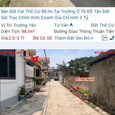
Bán Đất Full Thổ Cư 98.1m Tại Trường Ô Tô Đỗ Tận Đất
Sát Trục Chính Kinh Doanh Giá Chỉ Hơn 2 Tỷ
Vị Trí:
Trường Yên
Tư Vấn
Đất Thổ Cư
Diện Tích:
98.1m²
Đường Giao Thông Thuận Tiện
Giá:
2.5-3 Tỉ
Đã Có Sổ
Thành Đất Ven Đô→
CHƯƠNG MỸ
T
13082