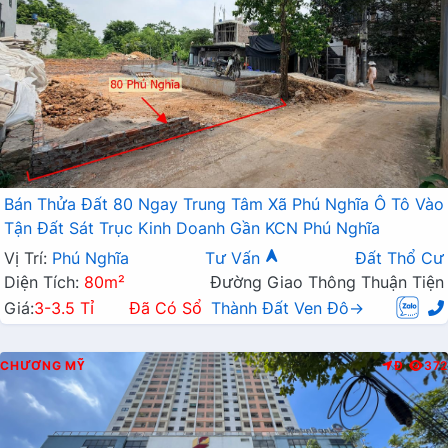
Bán Thửa Đất 80 Ngay Trung Tâm Xã Phú Nghĩa Ô Tô Vào
Tận Đất Sát Trục Kinh Doanh Gần KCN Phú Nghĩa
Vị Trí:
Phú Nghĩa
Tư Vấn
Đất Thổ Cư
Diện Tích:
80m²
Đường Giao Thông Thuận Tiện
Giá:
3-3.5 Tỉ
Đã Có Sổ
Thành Đất Ven Đô→
CHƯƠNG MỸ
Đ
372