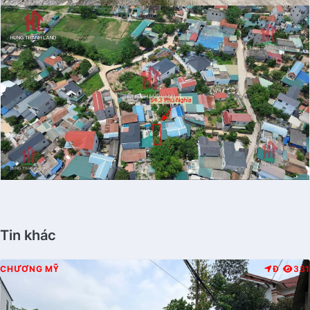
Tin khác
CHƯƠNG MỸ
Đ
331