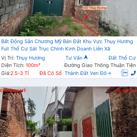
Bất Động Sản Chương Mỹ Bán Đất Khu Vực Thụy Hương
Full Thổ Cư Sát Trục Chính Kinh Doanh Liên Xã
Vị Trí:
Thụy Hương
Tư Vấn
Đất Thổ Cư
Diện Tích:
100m²
Đường Giao Thông Thuận Tiện
Giá:
2.5-3 Tỉ
Đã Có Sổ
Thành Đất Ven Đô→
CHƯƠNG MỸ
B
7016