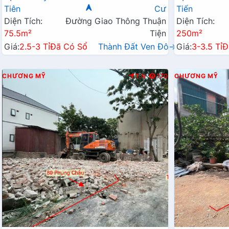
Tiên
Cư
Tiến
Diện Tích:
Đường Giao Thông Thuận
Diện Tích:
75.5m²
Tiện
250m²
Giá:
2.5-3 Tỉ
Đã Có Sổ
Thành Đất Ven Đô→
Giá:
3-3.5 Tỉ
Đ
CHƯƠNG MỸ
T.N
170
CHƯƠNG MỸ