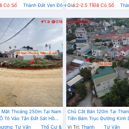
ã Có Sổ
Thành Đất Ven Đô→
Giá:
2-2.5 Tỉ
Đã Có Sổ
Thà
T.B
278
CHƯƠNG MỸ
2 Mặt Thoáng 250m Tại Nam
Chủ Cắt Bán 120m Tại Than
Ô Tô Vào Tận Đất Sát Hồ
Tiền Bám Trục Đường Kinh
Nghỉ Dưỡng Skylake
Gần QL6A Đang Mở Rộng
hương
Tư Vấn
Thổ Cư &
Vị Trí:
Thanh
Tư Vấn