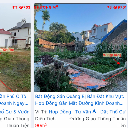
T
703
CHƯƠNG MỸ
B
9701
rần Phú Ô Tô
Bất Động Sản Quảng Bị Bán Đất Khu Vực
 Doanh Ngay
Hợp Đồng Gần Mặt Đường Kinh Doanh
TL419 Ngay Trung Tâm Thương Mại Xã
hổ Cư & Vườn
Vị Trí:
Hợp Đồng
Tư Vấn
Đất Thổ Cư
Hợp Đồng Cũ
g Giao Thông
Diện Tích:
Đường Giao Thông Thuận
Thuận Tiện
90m²
Tiện