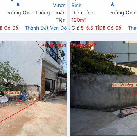
Vườn
Bình
Đường Giao Thông Thuận
Diện Tích:
Đường Giao
Tiện
120m²
ã Có Sổ
Thành Đất Ven Đô→
Giá:
5-5.5 Tỉ
Đã Có Sổ
Thà
N
10658
CHƯƠNG MỸ