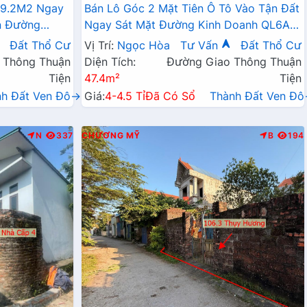
59.2M2 Ngay
Bán Lô Góc 2 Mặt Tiên Ô Tô Vào Tận Đất
n Đường
Ngay Sát Mặt Đường Kinh Doanh QL6A
n Tỷ
Tại Ngọc Hòa Chương Mỹ
Đất Thổ Cư
Vị Trí:
Ngọc Hòa
Tư Vấn
Đất Thổ Cư
 Thông Thuận
Diện Tích:
Đường Giao Thông Thuận
Tiện
47.4m²
Tiện
nh Đất Ven Đô→
Giá:
4-4.5 Tỉ
Đã Có Sổ
Thành Đất Ven Đ
N
337
CHƯƠNG MỸ
B
194