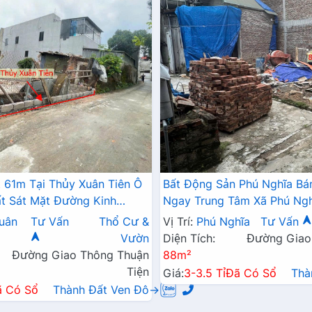
 61m Tại Thủy Xuân Tiên Ô
Bất Động Sản Phú Nghĩa Bá
t Sát Mặt Đường Kinh
Ngay Trung Tâm Xã Phú Ngh
Hồ Tự Nhiên Thoáng Mát
uân
Tư Vấn
Thổ Cư &
Vị Trí:
Phú Nghĩa
Tư Vấn
Vườn
Diện Tích:
Đường Giao
Đường Giao Thông Thuận
88m²
Tiện
Giá:
3-3.5 Tỉ
Đã Có Sổ
Thà
ã Có Sổ
Thành Đất Ven Đô→