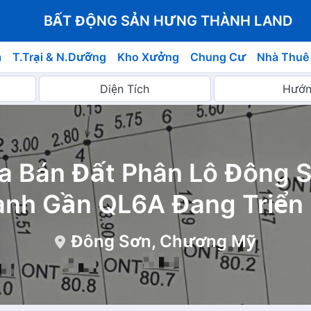
BẤT ĐỘNG SẢN HƯNG THÀNH LAND
á
T.Trại & N.Dưỡng
Kho Xưởng
Chung Cư
Nhà Thuê
a Bán Đất Phân Lô Đông S
anh Gần QL6A Đang Triển
Đông Sơn, Chương Mỹ