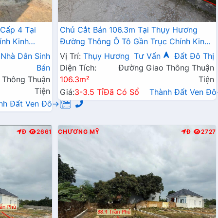
Cấp 4 Tại
Chủ Cắt Bán 106.3m Tại Thụy Hương
ính Kinh
Đường Thông Ô Tô Gần Trục Chính Kinh
2 Tỷ
Doanh Gái Chỉ Vài Tỷ
Nhà Dân Sinh
Vị Trí:
Thụy Hương
Tư Vấn
Đất Đô Thị
Bán
Diện Tích:
Đường Giao Thông Thuận
 Thông Thuận
106.3m²
Tiện
Tiện
Giá:
3-3.5 Tỉ
Đã Có Sổ
Thành Đất Ven Đ
nh Đất Ven Đô→
Đ
2661
CHƯƠNG MỸ
Đ
2727