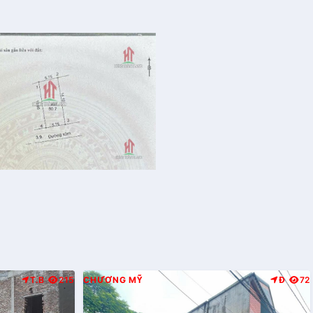
T.B
215
CHƯƠNG MỸ
Đ
72