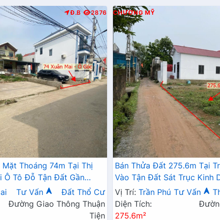
Đ.B
2876
CHƯƠNG MỸ
 Mặt Thoáng 74m Tại Thị
Bán Thửa Đất 275.6m Tại T
i Ô Tô Đỗ Tận Đất Gần
Vào Tận Đất Sát Trục Kinh
Mở Rộng
Gần Hồ Kỳ Viên Thoáng Mát
ai
Tư Vấn
Đất Thổ Cư
Vị Trí:
Trần Phú
Tư Vấn
T
Đường Giao Thông Thuận
Diện Tích:
Đườn
Tiện
275.6m²