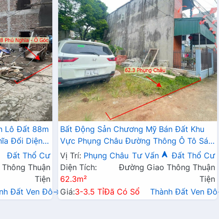
n Lô Đất 88m
Bất Động Sản Chương Mỹ Bán Đất Khu
ĩa Đối Diện
Vực Phụng Châu Đường Thông Ô Tô Sát
Trục Chính Kinh Doanh Liên Xã
Đất Thổ Cư
Vị Trí:
Phụng Châu
Tư Vấn
Đất Thổ Cư
 Thông Thuận
Diện Tích:
Đường Giao Thông Thuận
Tiện
62.3m²
Tiện
nh Đất Ven Đô→
Giá:
3-3.5 Tỉ
Đã Có Sổ
Thành Đất Ven Đ