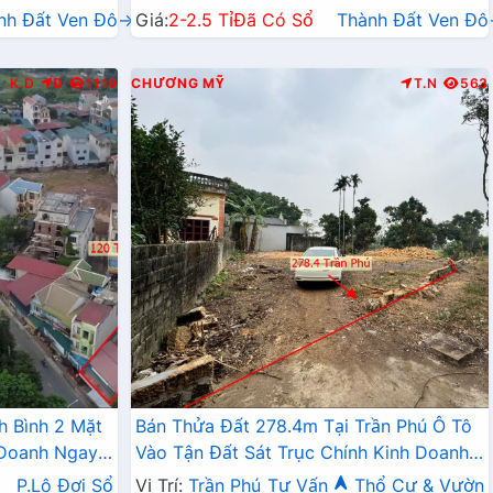
nh Đất Ven Đô→
Giá:
2-2.5 Tỉ
Đã Có Sổ
Thành Đất Ven Đ
K.D
Đ
1119
CHƯƠNG MỸ
T.N
563
h Bình 2 Mặt
Bán Thửa Đất 278.4m Tại Trần Phú Ô Tô
 Doanh Ngay
Vào Tận Đất Sát Trục Chính Kinh Doanh
Liên Xã
P.Lô Đợi Sổ
Vị Trí:
Trần Phú
Tư Vấn
Thổ Cư & Vườn