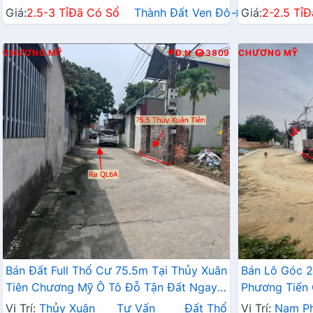
Giá:
2.5-3 Tỉ
Đã Có Sổ
Thành Đất Ven Đô→
Giá:
2-2.5 Tỉ
Đ
CHƯƠNG MỸ
Đ.N
3809
CHƯƠNG MỸ
Bán Đất Full Thổ Cư 75.5m Tại Thủy Xuân
Bán Lô Góc 
Tiên Chương Mỹ Ô Tô Đỗ Tận Đất Ngay
Phương Tiến 
Gần QL6A Đang Mở Rộng
Văn Sơn Khu 
Vị Trí:
Thủy Xuân
Tư Vấn
Đất Thổ
Vị Trí:
Nam P