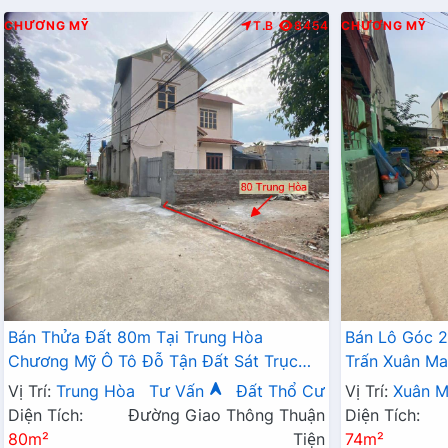
CHƯƠNG MỸ
T.B
8454
CHƯƠNG MỸ
Bán Thửa Đất 80m Tại Trung Hòa
Bán Lô Góc 2
Chương Mỹ Ô Tô Đỗ Tận Đất Sát Trục
Trấn Xuân Ma
Kinh Doanh Liên Xã
QL6A Đang 
Vị Trí:
Trung Hòa
Tư Vấn
Đất Thổ Cư
Vị Trí:
Xuân M
Diện Tích:
Đường Giao Thông Thuận
Diện Tích:
80m²
Tiện
74m²