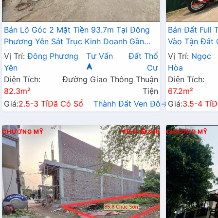
Bán Lô Góc 2 Mặt Tiền 93.7m Tại Đông
Bán Đất Full
Phương Yên Sát Trục Kinh Doanh Gần
Vào Tận Đất 
QL6A Đang Mở Rộng
Ngay Trung 
Vị Trí:
Đông Phương
Tư Vấn
Đất Thổ
Vị Trí:
Ngọc
Yên
Cư
Hòa
Diện Tích:
Đường Giao Thông Thuận
Diện Tích:
82.3m²
Tiện
67.2m²
Giá:
2.5-3 Tỉ
Đã Có Sổ
Thành Đất Ven Đô→
Giá:
3.5-4 Tỉ
Đ
CHƯƠNG MỸ
Đ.N
346
CHƯƠNG MỸ