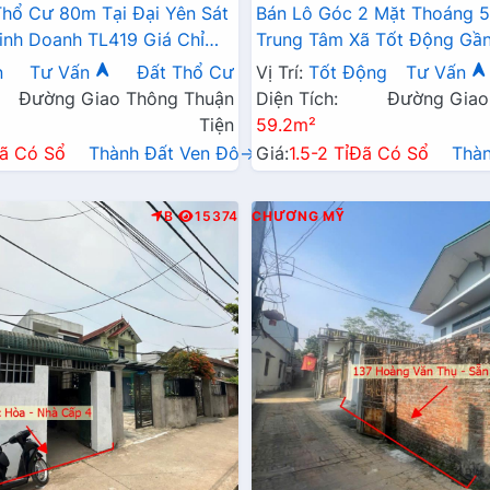
 Thổ Cư 80m Tại Đại Yên Sát
Bán Lô Góc 2 Mặt Thoáng 
nh Doanh TL419 Giá Chỉ
Trung Tâm Xã Tốt Động Gầ
Nguyễn Văn Trỗi Giá Chỉ Hơ
n
Tư Vấn
Đất Thổ Cư
Vị Trí:
Tốt Động
Tư Vấn
Đường Giao Thông Thuận
Diện Tích:
Đường Giao
Tiện
59.2m²
ã Có Sổ
Thành Đất Ven Đô→
Giá:
1.5-2 Tỉ
Đã Có Sổ
Thà
B
15374
CHƯƠNG MỸ