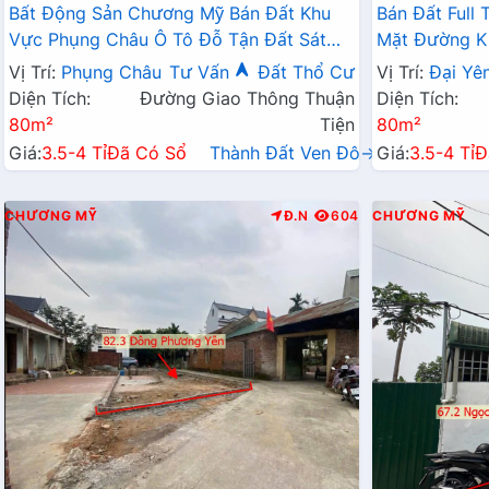
Bất Động Sản Chương Mỹ Bán Đất Khu
Bán Đất Full
Vực Phụng Châu Ô Tô Đỗ Tận Đất Sát
Mặt Đường Ki
Trục Kinh Doanh Gần Khu Lịch Chùa Trầm
Vài Tỷ
Vị Trí:
Phụng Châu
Tư Vấn
Đất Thổ Cư
Vị Trí:
Đại Yê
Diện Tích:
Đường Giao Thông Thuận
Diện Tích:
80m²
Tiện
80m²
Giá:
3.5-4 Tỉ
Đã Có Sổ
Thành Đất Ven Đô→
Giá:
3.5-4 Tỉ
Đ
CHƯƠNG MỸ
Đ.N
604
CHƯƠNG MỸ