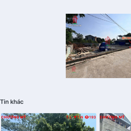
Tin khác
CHƯƠNG MỸ
T.L
T.N
193
CHƯƠNG MỸ