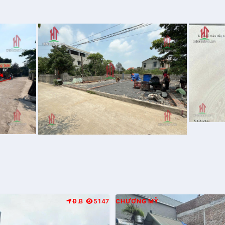
Đ.B
5147
CHƯƠNG MỸ