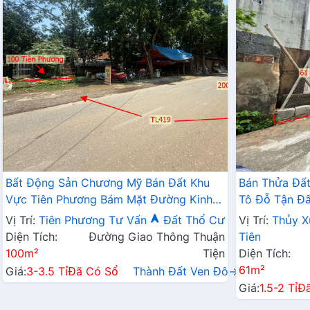
Bất Động Sản Chương Mỹ Bán Đất Khu
Bán Thửa Đất
Vực Tiên Phương Bám Mặt Đường Kinh
Tô Đỗ Tận Đấ
Doanh TL419 Cách QL6A Chỉ Vài Trăm
Doanh QL21A
Vị Trí:
Tiên Phương
Tư Vấn
Đất Thổ Cư
Vị Trí:
Thủy X
Mét
Diện Tích:
Đường Giao Thông Thuận
Tiên
100m²
Tiện
Diện Tích:
61m²
Giá:
3-3.5 Tỉ
Đã Có Sổ
Thành Đất Ven Đô→
Giá:
1.5-2 Tỉ
Đ