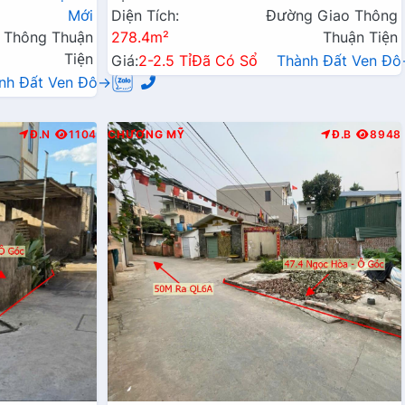
Mới
Diện Tích:
Đường Giao Thông
 Thông Thuận
278.4m²
Thuận Tiện
Tiện
Giá:
2-2.5 Tỉ
Đã Có Sổ
Thành Đất Ven Đ
nh Đất Ven Đô→
Đ.N
1104
CHƯƠNG MỸ
Đ.B
8948