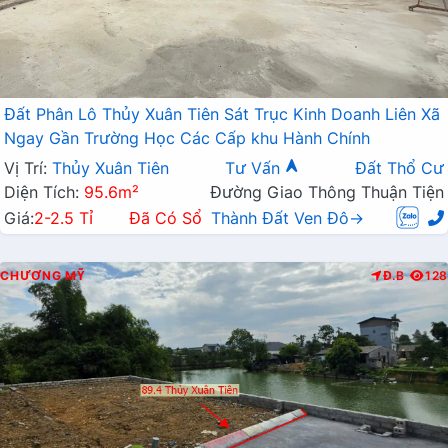
Đất Phân Lô Thủy Xuân Tiên Sát Trục Kinh Doanh Liên Xã
Ngay Gần Trường Học Các Cấp khu Hành Chính
Vị Trí:
Thủy Xuân Tiên
Tư Vấn
Đất Thổ Cư
Diện Tích:
95.6m²
Đường Giao Thông Thuận Tiện
Giá:
2-2.5 Tỉ
Đã Có Sổ
Thành Đất Ven Đô→
CHƯƠNG MỸ
Đ.B
128