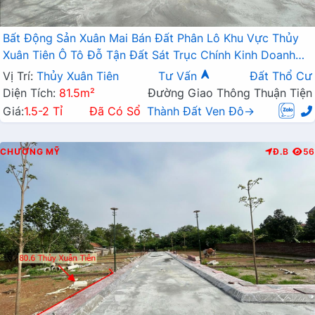
Bất Động Sản Xuân Mai Bán Đất Phân Lô Khu Vực Thủy
Xuân Tiên Ô Tô Đỗ Tận Đất Sát Trục Chính Kinh Doanh
Liên Xã Gần QL21A
Vị Trí:
Thủy Xuân Tiên
Tư Vấn
Đất Thổ Cư
Diện Tích:
81.5m²
Đường Giao Thông Thuận Tiện
Giá:
1.5-2 Tỉ
Đã Có Sổ
Thành Đất Ven Đô→
CHƯƠNG MỸ
Đ.B
56