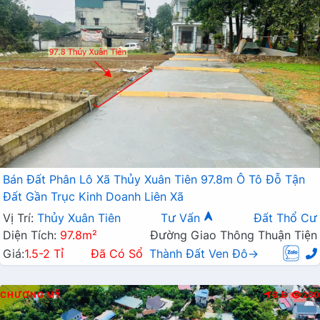
Bán Đất Phân Lô Xã Thủy Xuân Tiên 97.8m Ô Tô Đỗ Tận
Đất Gần Trục Kinh Doanh Liên Xã
Vị Trí:
Thủy Xuân Tiên
Tư Vấn
Đất Thổ Cư
Diện Tích:
97.8m²
Đường Giao Thông Thuận Tiện
Giá:
1.5-2 Tỉ
Đã Có Sổ
Thành Đất Ven Đô→
CHƯƠNG MỸ
Đ.B
280