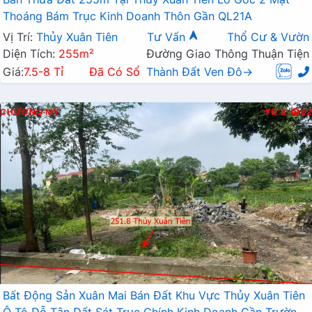
Thoáng Bám Trục Kinh Doanh Thôn Gần QL21A
Vị Trí:
Thủy Xuân Tiên
Tư Vấn
Thổ Cư & Vườn
Diện Tích:
255m²
Đường Giao Thông Thuận Tiện
Giá:
7.5-8 Tỉ
Đã Có Sổ
Thành Đất Ven Đô→
CHƯƠNG MỸ
Đ.B
92
Bất Động Sản Xuân Mai Bán Đất Khu Vực Thủy Xuân Tiên