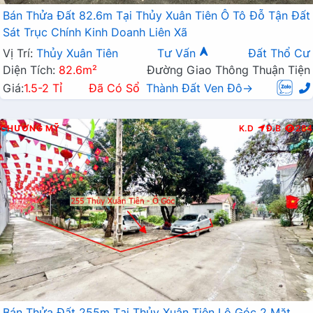
Bán Thửa Đất 82.6m Tại Thủy Xuân Tiên Ô Tô Đỗ Tận Đất
Sát Trục Chính Kinh Doanh Liên Xã
Vị Trí:
Thủy Xuân Tiên
Tư Vấn
Đất Thổ Cư
Diện Tích:
82.6m²
Đường Giao Thông Thuận Tiện
Giá:
1.5-2 Tỉ
Đã Có Sổ
Thành Đất Ven Đô→
CHƯƠNG MỸ
K.D
Đ.B
284
Bán Thửa Đất 255m Tại Thủy Xuân Tiên Lô Góc 2 Mặt