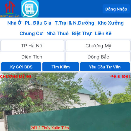
Đăng Nhập
Nhà Ở
PL. Đấu Giá
T.Trại & N.Dưỡng
Kho Xưởng
Chung Cư
Nhà Thuê
Biệt Thự
Liền Kề
Ký Gửi BĐS
Yêu Cầu Tư Vấn
CHƯƠNG MỸ
ĐB
Đ.B
65