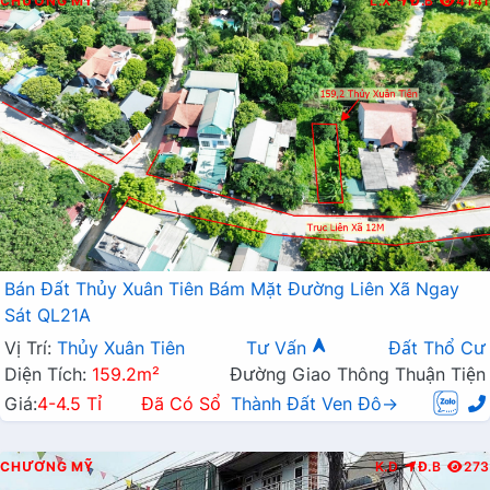
CHƯƠNG MỸ
L.X
Đ.B
4141
Bán Đất Thủy Xuân Tiên Bám Mặt Đường Liên Xã Ngay
Sát QL21A
Vị Trí:
Thủy Xuân Tiên
Tư Vấn
Đất Thổ Cư
Diện Tích:
159.2m²
Đường Giao Thông Thuận Tiện
Giá:
4-4.5 Tỉ
Đã Có Sổ
Thành Đất Ven Đô→
CHƯƠNG MỸ
K.D
Đ.B
273