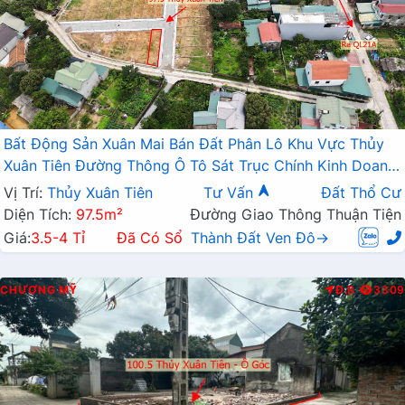
Bất Động Sản Xuân Mai Bán Đất Phân Lô Khu Vực Thủy
Xuân Tiên Đường Thông Ô Tô Sát Trục Chính Kinh Doanh
Liên Xã
Vị Trí:
Thủy Xuân Tiên
Tư Vấn
Đất Thổ Cư
Diện Tích:
97.5m²
Đường Giao Thông Thuận Tiện
Giá:
3.5-4 Tỉ
Đã Có Sổ
Thành Đất Ven Đô→
CHƯƠNG MỸ
Đ.B
3309