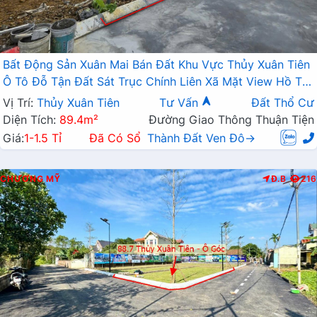
Bất Động Sản Xuân Mai Bán Đất Khu Vực Thủy Xuân Tiên
Ô Tô Đỗ Tận Đất Sát Trục Chính Liên Xã Mặt View Hồ Tự
Nhiên Thoáng Mát
Vị Trí:
Thủy Xuân Tiên
Tư Vấn
Đất Thổ Cư
Diện Tích:
89.4m²
Đường Giao Thông Thuận Tiện
Giá:
1-1.5 Tỉ
Đã Có Sổ
Thành Đất Ven Đô→
CHƯƠNG MỸ
Đ.B
216