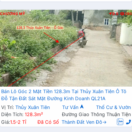
CHƯƠNG MỸ
Đ.B
280
Bán Lô Góc 2 Mặt Tiền 128.3m Tại Thủy Xuân Tiên Ô Tô
Đỗ Tận Đất Sát Mặt Đường Kinh Doanh QL21A
Vị Trí:
Thủy Xuân Tiên
Tư Vấn
Thổ Cư & Vườn
Diện Tích:
128.3m²
Đường Giao Thông Thuận Tiện
Giá:
1.5-2 Tỉ
Đã Có Sổ
Thành Đất Ven Đô→