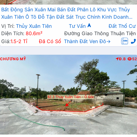
Bất Động Sản Xuân Mai Bán Đất Phân Lô Khu Vực Thủy
Xuân Tiên Ô Tô Đỗ Tận Đất Sát Trục Chính Kinh Doanh
Liên Xã Gần QL21A
Vị Trí:
Thủy Xuân Tiên
Tư Vấn
Đất Thổ Cư
Diện Tích:
80.6m²
Đường Giao Thông Thuận Tiện
Giá:
1.5-2 Tỉ
Đã Có Sổ
Thành Đất Ven Đô→
CHƯƠNG MỸ
Đ.B
52