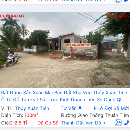
CHƯƠNG MỸ
Đ.B
129
Bất Động Sản Xuân Mai Bán Đất Khu Vực Thủy Xuân Tiên
Ô Tô Đỗ Tận Đất Sát Trục Kinh Doanh Liên Xã Cách QL6A
Chỉ Vài Trăm Mét
Vị Trí:
Thủy Xuân Tiên
Tư Vấn
P.Lô Đợi Sổ Mới
Diện Tích:
100m²
Đường Giao Thông Thuận Tiện
Giá:
2-2.5 Tỉ
Đã Có Sổ
Thành Đất Ven Đô→