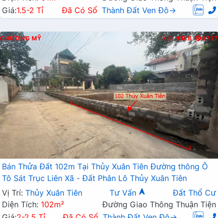
Giá:
1.5-2 Tỉ
Đã Có Sổ
Thành Đất Ven Đô→
CHƯƠNG MỸ
K.D
Đ.B
3737
Bán Thửa Đất 102m Tại Thủy Xuân Tiên Đường thông Ô
Tô Sát Trục Liên Xã - Đất Phân Lô Thủy Xuân Tiên
Vị Trí:
Thủy Xuân Tiên
Tư Vấn
Đất Thổ Cư
Diện Tích:
102m²
Đường Giao Thông Thuận Tiện
Giá:
2-2.5 Tỉ
Đã Có Sổ
Thành Đất Ven Đô→