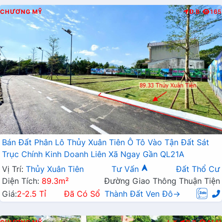
CHƯƠNG MỸ
Đ.B
165
Bán Đất Phân Lô Thủy Xuân Tiên Ô Tô Vào Tận Đất Sát
Trục Chính Kinh Doanh Liên Xã Ngay Gần QL21A
Vị Trí:
Thủy Xuân Tiên
Tư Vấn
Đất Thổ Cư
Diện Tích:
89.3m²
Đường Giao Thông Thuận Tiện
Giá:
2-2.5 Tỉ
Đã Có Sổ
Thành Đất Ven Đô→