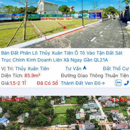
Bán Đất Phân Lô Thủy Xuân Tiên Ô Tô Vào Tận Đất Sát
Trục Chính Kinh Doanh Liên Xã Ngay Gần QL21A
Vị Trí:
Thủy Xuân Tiên
Tư Vấn
Đất Thổ Cư
Diện Tích:
85.9m²
Đường Giao Thông Thuận Tiện
Giá:
1.5-2 Tỉ
Đã Có Sổ
Thành Đất Ven Đô→
CHƯƠNG MỸ
Đ.B
222