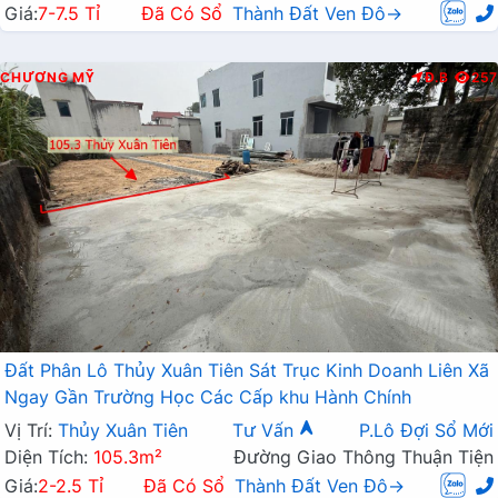
Giá:
7-7.5 Tỉ
Đã Có Sổ
Thành Đất Ven Đô→
CHƯƠNG MỸ
Đ.B
257
Đất Phân Lô Thủy Xuân Tiên Sát Trục Kinh Doanh Liên Xã
Ngay Gần Trường Học Các Cấp khu Hành Chính
Vị Trí:
Thủy Xuân Tiên
Tư Vấn
P.Lô Đợi Sổ Mới
Diện Tích:
105.3m²
Đường Giao Thông Thuận Tiện
Giá:
2-2.5 Tỉ
Đã Có Sổ
Thành Đất Ven Đô→