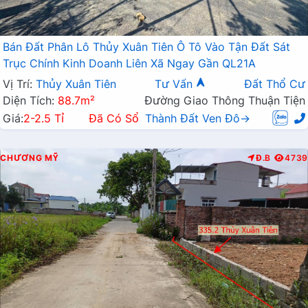
Bán Đất Phân Lô Thủy Xuân Tiên Ô Tô Vào Tận Đất Sát
Trục Chính Kinh Doanh Liên Xã Ngay Gần QL21A
Vị Trí:
Thủy Xuân Tiên
Tư Vấn
Đất Thổ Cư
Diện Tích:
88.7m²
Đường Giao Thông Thuận Tiện
Giá:
2-2.5 Tỉ
Đã Có Sổ
Thành Đất Ven Đô→
CHƯƠNG MỸ
Đ.B
4739