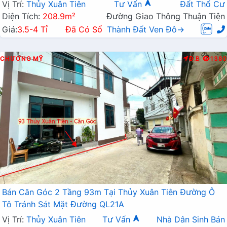
Vị Trí:
Thủy Xuân Tiên
Tư Vấn
Đất Thổ Cư
Diện Tích:
208.9m²
Đường Giao Thông Thuận Tiện
Giá:
3.5-4 Tỉ
Đã Có Sổ
Thành Đất Ven Đô→
CHƯƠNG MỸ
Đ.B
1380
Bán Căn Góc 2 Tầng 93m Tại Thủy Xuân Tiên Đường Ô
Tô Tránh Sát Mặt Đường QL21A
Vị Trí:
Thủy Xuân Tiên
Tư Vấn
Nhà Dân Sinh Bán