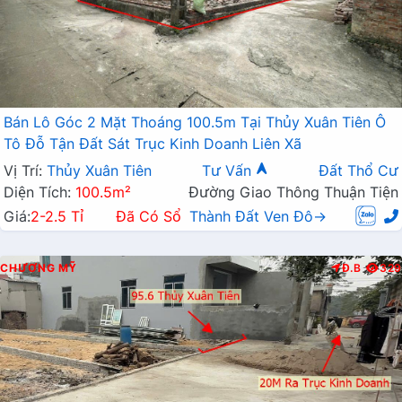
Bán Lô Góc 2 Mặt Thoáng 100.5m Tại Thủy Xuân Tiên Ô
Tô Đỗ Tận Đất Sát Trục Kinh Doanh Liên Xã
Vị Trí:
Thủy Xuân Tiên
Tư Vấn
Đất Thổ Cư
Diện Tích:
100.5m²
Đường Giao Thông Thuận Tiện
Giá:
2-2.5 Tỉ
Đã Có Sổ
Thành Đất Ven Đô→
CHƯƠNG MỸ
Đ.B
329