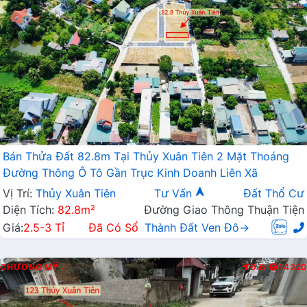
Bán Thửa Đất 82.8m Tại Thủy Xuân Tiên 2 Mặt Thoáng
Đường Thông Ô Tô Gần Trục Kinh Doanh Liên Xã
Vị Trí:
Thủy Xuân Tiên
Tư Vấn
Đất Thổ Cư
Diện Tích:
82.8m²
Đường Giao Thông Thuận Tiện
Giá:
2.5-3 Tỉ
Đã Có Sổ
Thành Đất Ven Đô→
CHƯƠNG MỸ
Đ.B
14320