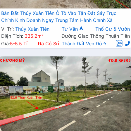
Bán Đất Thủy Xuân Tiên Ô Tô Vào Tận Đất Sáy Trục
Chính Kinh Doanh Ngay Trung Tâm Hành Chính Xã
Vị Trí:
Thủy Xuân Tiên
Tư Vấn
Thổ Cư & Vườn
Diện Tích:
335.2m²
Đường Giao Thông Thuận Tiện
Giá:
5-5.5 Tỉ
Đã Có Sổ
Thành Đất Ven Đô→
CHƯƠNG MỸ
Đ.B
365