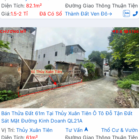
Diện Tích:
82.1m²
Đường Giao Thông Thuận Tiện
Giá:
1.5-2 Tỉ
Đã Có Sổ
Thành Đất Ven Đô→
CHƯƠNG MỸ
Đ.B
5166
Bán Thửa Đất 61m Tại Thủy Xuân Tiên Ô Tô Đỗ Tận Đất
Sát Mặt Đường Kinh Doanh QL21A
Vị Trí:
Thủy Xuân Tiên
Tư Vấn
Thổ Cư & Vườn
Diện Tích:
61m²
Đường Giao Thông Thuận Tiện