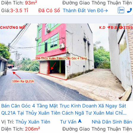
Diện Tích:
93m²
Đường Giao Thông Thuận Tiện
Giá:
3-3.5 Tỉ
Đã Có Sổ
Thành Đất Ven Đô→
CHƯƠNG MỸ
K.D
Đ.B
2755
Bán Căn Góc 4 Tầng Mặt Trục Kinh Doanh Xã Ngay Sát
QL21A Tại Thủy Xuân Tiên Cách Ngã Tư Xuân Mai Chỉ
1km
Vị Trí:
Thủy Xuân Tiên
Tư Vấn
Nhà Dân Sinh Bán
Diện Tích:
206m²
Đường Giao Thông Thuận Tiện