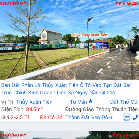
CHƯƠNG MỸ
Đ.B
220
Bán Đất Phân Lô Thủy Xuân Tiên Ô Tô Vào Tận Đất Sát
Trục Chính Kinh Doanh Liên Xã Ngay Gần QL21A
Vị Trí:
Thủy Xuân Tiên
Tư Vấn
Đất Thổ Cư
Diện Tích:
84.5m²
Đường Giao Thông Thuận Tiện
Giá:
2-2.5 Tỉ
Đã Có Sổ
Thành Đất Ven Đô→
CHƯƠNG MỸ
Đ.B
1394