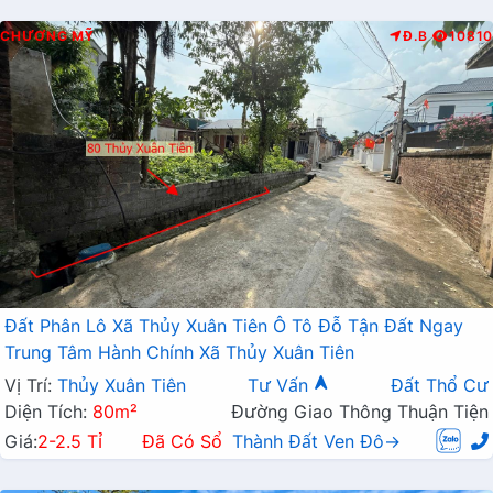
CHƯƠNG MỸ
Đ.B
10810
Đất Phân Lô Xã Thủy Xuân Tiên Ô Tô Đỗ Tận Đất Ngay
Trung Tâm Hành Chính Xã Thủy Xuân Tiên
Vị Trí:
Thủy Xuân Tiên
Tư Vấn
Đất Thổ Cư
Diện Tích:
80m²
Đường Giao Thông Thuận Tiện
Giá:
2-2.5 Tỉ
Đã Có Sổ
Thành Đất Ven Đô→