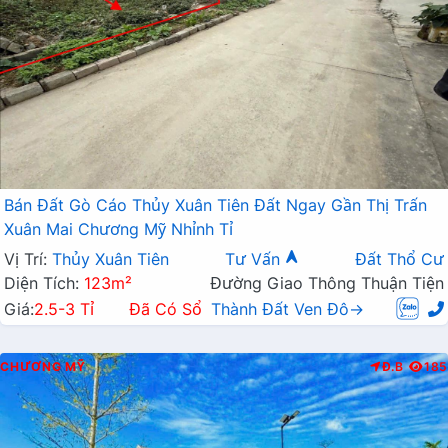
Bán Đất Gò Cáo Thủy Xuân Tiên Đất Ngay Gần Thị Trấn
Xuân Mai Chương Mỹ Nhỉnh Tỉ
Vị Trí:
Thủy Xuân Tiên
Tư Vấn
Đất Thổ Cư
Diện Tích:
123m²
Đường Giao Thông Thuận Tiện
Giá:
2.5-3 Tỉ
Đã Có Sổ
Thành Đất Ven Đô→
CHƯƠNG MỸ
Đ.B
185