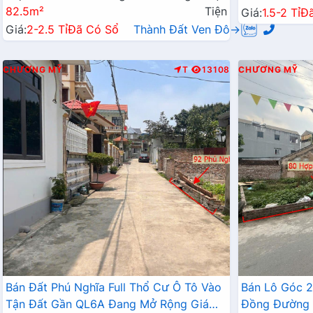
82.5m²
Tiện
Giá:
1.5-2 Tỉ
Đ
Giá:
2-2.5 Tỉ
Đã Có Sổ
Thành Đất Ven Đô→
CHƯƠNG MỸ
T
13108
CHƯƠNG MỸ
Bán Đất Phú Nghĩa Full Thổ Cư Ô Tô Vào
Bán Lô Góc 
Tận Đất Gần QL6A Đang Mở Rộng Giá
Đồng Đường 