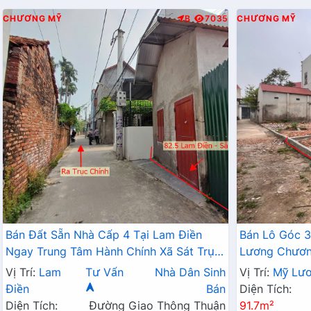
CHƯƠNG MỸ
B
7035
CHƯƠNG MỸ
Bán Đất Sẵn Nhà Cấp 4 Tại Lam Điền
Bán Lô Góc 3
Ngay Trung Tâm Hành Chính Xã Sát Trục
Lương Chương
Kinh Doanh Giá Chỉ Hơn 2 Tỷ
Đất Phân Lô
Vị Trí:
Lam
Tư Vấn
Nhà Dân Sinh
Vị Trí:
Mỹ Lư
Điền
Bán
Diện Tích:
Diện Tích:
Đường Giao Thông Thuận
91.7m²