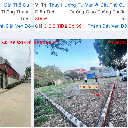
Kinh Doanh Liên Huyện
Đất Thổ Cư
Vị Trí:
Thụy Hương
Tư Vấn
Đất Thổ Cư
 Thông Thuận
Diện Tích:
Đường Giao Thông Thuận
Tiện
80m²
Tiện
nh Đất Ven Đô→
Giá:
3-3.5 Tỉ
Đã Có Sổ
Thành Đất Ven Đ
K.D
Đ
3414
CHƯƠNG MỸ
T
780