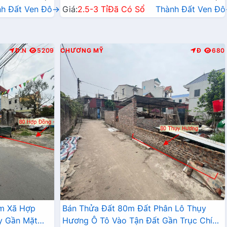
nh Đất Ven Đô→
Giá:
2.5-3 Tỉ
Đã Có Sổ
Thành Đất Ven Đ
Đ.N
5209
CHƯƠNG MỸ
Đ
680
âm Xã Hợp
Bán Thửa Đất 80m Đất Phân Lô Thụy
y Gần Mặt
Hương Ô Tô Vào Tận Đất Gần Trục Chính