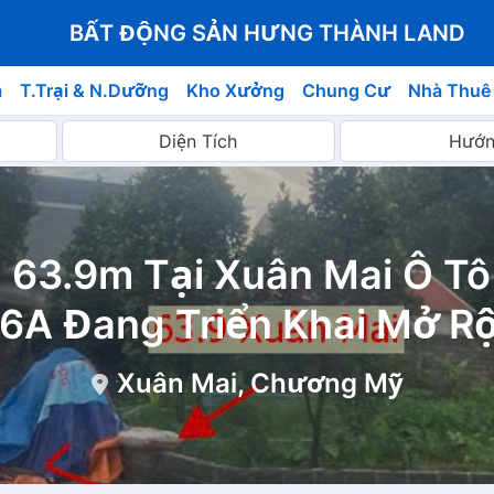
BẤT ĐỘNG SẢN HƯNG THÀNH LAND
á
T.Trại & N.Dưỡng
Kho Xưởng
Chung Cư
Nhà Thuê
 63.9m Tại Xuân Mai Ô Tô
6A Đang Triển Khai Mở R
Xuân Mai, Chương Mỹ