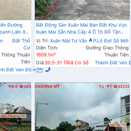
iến Đường
Bất Động Sản Xuân Mai Bán Đất Khu Vực
oanh Liên Xã
Xuân Mai Sẵn Nhà Cấp 4 Ô Tô Đỗ Tận
Đất Làn 2 Đường QL6A
n
Đất Thổ
Vị Trí:
Xuân Mai
Tư Vấn
P.Lô Đợi Sổ Mới
Cư
Diện Tích:
Đường Giao Thông
 Thông Thuận
1809.1m²
Thuận Tiện
Tiện
Giá:
30.5-31 Tỉ
Đã Có Sổ
Thành Đất Ven
nh Đất Ven Đô→
Đ.B
384
CHƯƠNG MỸ
T.L
T
22233