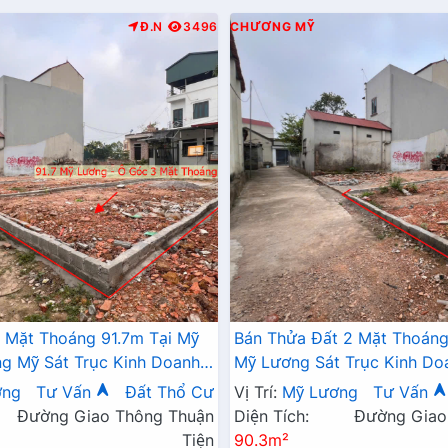
Đ.N
3496
CHƯƠNG MỸ
 Mặt Thoáng 91.7m Tại Mỹ
Bán Thửa Đất 2 Mặt Thoáng
 Mỹ Sát Trục Kinh Doanh -
Mỹ Lương Sát Trục Kinh Do
 Mỹ Lương Chương Mỹ
Giá Chỉ Hơn Tỷ
ơng
Tư Vấn
Đất Thổ Cư
Vị Trí:
Mỹ Lương
Tư Vấn
Đường Giao Thông Thuận
Diện Tích:
Đường Giao
Tiện
90.3m²