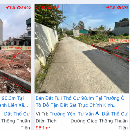
T.B
3492
CHƯƠNG MỸ
T.B
375
 90.3m Tại
Bán Đất Full Thổ Cư 98.1m Tại Trường Ô
anh Liên Xã
Tô Đỗ Tận Đất Sát Trục Chính Kinh
Doanh Giá Chỉ Hơn 2 Tỷ
Đất Thổ Cư
Vị Trí:
Trường Yên
Tư Vấn
Đất Thổ Cư
 Thông Thuận
Diện Tích:
Đường Giao Thông Thuận
Tiện
98.1m²
Tiện