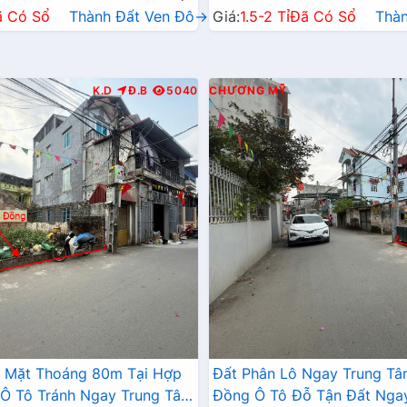
ã Có Sổ
Thành Đất Ven Đô→
Giá:
1.5-2 Tỉ
Đã Có Sổ
Thà
K.D
Đ.B
5040
CHƯƠNG MỸ
2 Mặt Thoáng 80m Tại Hợp
Đất Phân Lô Ngay Trung T
Ô Tô Tránh Ngay Trung Tâm
Đồng Ô Tô Đỗ Tận Đất Nga