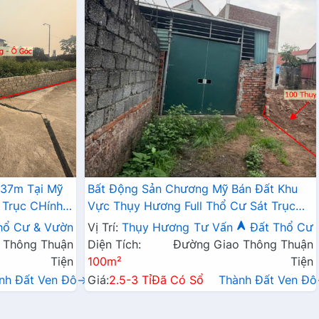
337m Tại Mỹ
Bất Động Sản Chương Mỹ Bán Đất Khu
 Trục CHính
Vực Thụy Hương Full Thổ Cư Sát Trục
Chính Kinh Doanh Liên Xã
hổ Cư & Vườn
Vị Trí:
Thụy Hương
Tư Vấn
Đất Thổ Cư
 Thông Thuận
Diện Tích:
Đường Giao Thông Thuận
Tiện
100m²
Tiện
nh Đất Ven Đô→
Giá:
2.5-3 Tỉ
Đã Có Sổ
Thành Đất Ven Đ