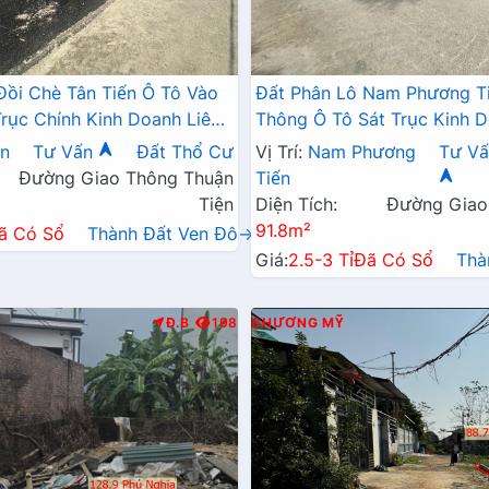
Đồi Chè Tân Tiến Ô Tô Vào
Đất Phân Lô Nam Phương T
Trục Chính Kinh Doanh Liên
Thông Ô Tô Sát Trục Kinh D
 QL21A
Ngay Gần QL21A
ến
Tư Vấn
Đất Thổ Cư
Vị Trí:
Nam Phương
Tư Vấ
Đường Giao Thông Thuận
Tiến
Tiện
Diện Tích:
Đường Giao
91.8m²
ã Có Sổ
Thành Đất Ven Đô→
Giá:
2.5-3 Tỉ
Đã Có Sổ
Thà
Đ.B
198
CHƯƠNG MỸ