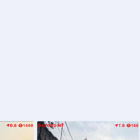
Đ.B
1469
CHƯƠNG MỸ
T.B
168