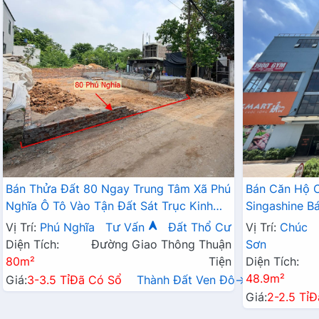
Bán Thửa Đất 80 Ngay Trung Tâm Xã Phú
Bán Căn Hộ 
Nghĩa Ô Tô Vào Tận Đất Sát Trục Kinh
Singashine 
Doanh Gần KCN Phú Nghĩa
Hợp Cho Hộ G
Vị Trí:
Phú Nghĩa
Tư Vấn
Đất Thổ Cư
Vị Trí:
Chúc
Diện Tích:
Đường Giao Thông Thuận
Sơn
80m²
Tiện
Diện Tích:
48.9m²
Giá:
3-3.5 Tỉ
Đã Có Sổ
Thành Đất Ven Đô→
Giá:
2-2.5 Tỉ
Đ