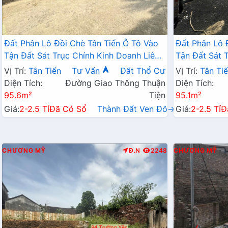
Đất Phân Lô Đồi Chè Tân Tiến Ô Tô Vào
Đất Phân Lô 
Tận Đất Sát Trục Chính Kinh Doanh Liên
Tận Đất Sát 
Xã Ngay Gần QL21A
Xã Ngay Gần
Vị Trí:
Tân Tiến
Tư Vấn
Đất Thổ Cư
Vị Trí:
Tân Ti
Diện Tích:
Đường Giao Thông Thuận
Diện Tích:
95.6m²
Tiện
95.1m²
Giá:
2-2.5 Tỉ
Đã Có Sổ
Thành Đất Ven Đô→
Giá:
2-2.5 Tỉ
Đ
CHƯƠNG MỸ
Đ.N
2248
CHƯƠNG MỸ