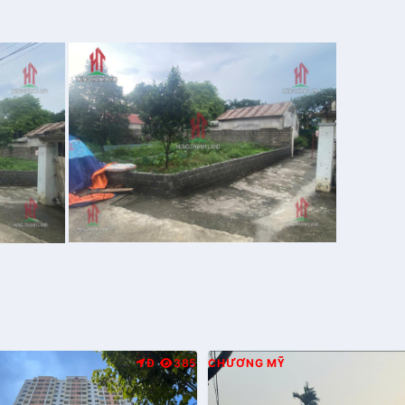
Đ
385
CHƯƠNG MỸ