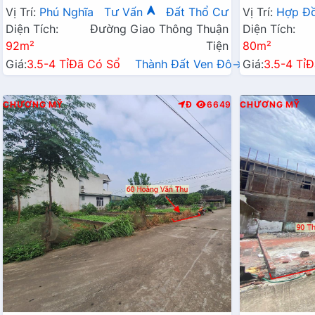
Chỉ Vài Tỷ
Hành Chính 
Vị Trí:
Phú Nghĩa
Tư Vấn
Đất Thổ Cư
Vị Trí:
Hợp Đ
Diện Tích:
Đường Giao Thông Thuận
Diện Tích:
92m²
Tiện
80m²
Giá:
3.5-4 Tỉ
Đã Có Sổ
Thành Đất Ven Đô→
Giá:
3.5-4 Tỉ
Đ
CHƯƠNG MỸ
Đ
6649
CHƯƠNG MỸ