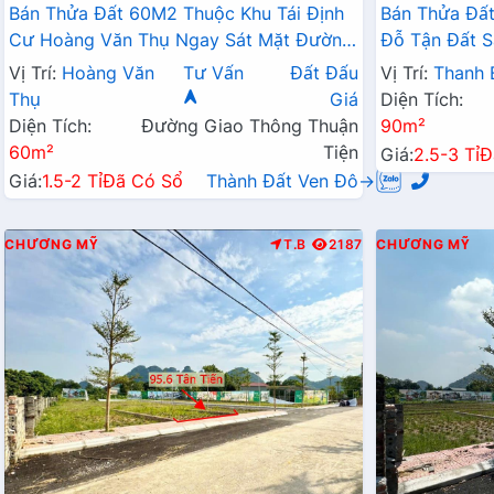
Bán Thửa Đất 60M2 Thuộc Khu Tái Định
Bán Thửa Đất
Cư Hoàng Văn Thụ Ngay Sát Mặt Đường
Đỗ Tận Đất S
Kinh Doanh QL21A
Liên Xã
Vị Trí:
Hoàng Văn
Tư Vấn
Đất Đấu
Vị Trí:
Thanh 
Thụ
Giá
Diện Tích:
Diện Tích:
Đường Giao Thông Thuận
90m²
60m²
Tiện
Giá:
2.5-3 Tỉ
Đ
Giá:
1.5-2 Tỉ
Đã Có Sổ
Thành Đất Ven Đô→
CHƯƠNG MỸ
T.B
2187
CHƯƠNG MỸ