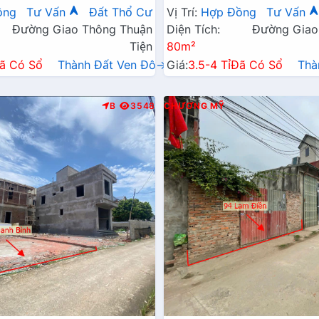
Xã Gần Đường TL419
Đường Kinh Doanh TL419
ồng
Tư Vấn
Đất Thổ Cư
Vị Trí:
Hợp Đồng
Tư Vấn
Đường Giao Thông Thuận
Diện Tích:
Đường Giao
Tiện
80m²
ã Có Sổ
Thành Đất Ven Đô→
Giá:
3.5-4 Tỉ
Đã Có Sổ
Thà
B
3548
CHƯƠNG MỸ