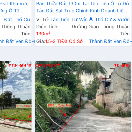
 Đất Khu Vực
Bán Thửa Đất 130m Tại Tân Tiến Ô Tô Đỗ
ờng Ô Tô
Tận Đất Sát Trục Chính Kinh Doanh Liên
Doanh Liên Xã
Xã
Đất Thổ Cư
Vị Trí:
Tân Tiến
Tư Vấn
Thổ Cư & Vườn
 Thông Thuận
Diện Tích:
Đường Giao Thông Thuận
Tiện
130m²
Tiện
nh Đất Ven Đô→
Giá:
1.5-2 Tỉ
Đã Có Sổ
Thành Đất Ven Đô
T.N
449
CHƯƠNG MỸ
Đ
65