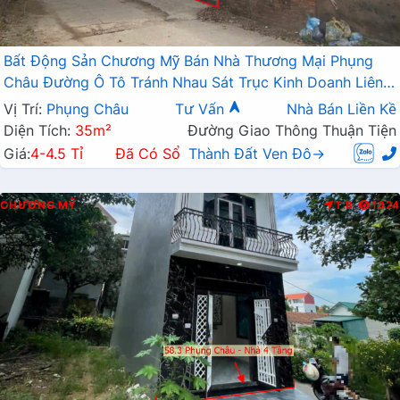
Bất Động Sản Chương Mỹ Bán Nhà Thương Mại Phụng
Châu Đường Ô Tô Tránh Nhau Sát Trục Kinh Doanh Liên
Xã
Vị Trí:
Phụng Châu
Tư Vấn
Nhà Bán Liền Kề
Diện Tích:
35m²
Đường Giao Thông Thuận Tiện
Giá:
4-4.5 Tỉ
Đã Có Sổ
Thành Đất Ven Đô→
CHƯƠNG MỸ
T.B
1324