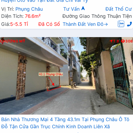
Huyện Oto Vào Tận Đất Giá Chỉ Vài Tỷ
Vị Trí:
Phụng Châu
Tư Vấn
Đất Thổ Cư
Diện Tích:
76.6m²
Đường Giao Thông Thuận Tiện
Giá:
5-5.5 Tỉ
Đã Có Sổ
Thành Đất Ven Đô→
CHƯƠNG MỸ
T.B
308
Bán Nhà Thương Mại 4 Tầng 43.1m Tại Phụng Châu Ô Tô
Đỗ Tận Cửa Gần Trục Chính Kinh Doanh Liên Xã