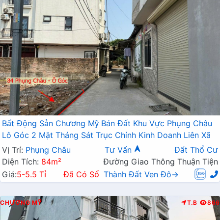
Bất Động Sản Chương Mỹ Bán Đất Khu Vực Phụng Châu
Lô Góc 2 Mặt Tháng Sát Trục Chính Kinh Doanh Liên Xã
Vị Trí:
Phụng Châu
Tư Vấn
Đất Thổ Cư
Diện Tích:
84m²
Đường Giao Thông Thuận Tiện
Giá:
5-5.5 Tỉ
Đã Có Sổ
Thành Đất Ven Đô→
CHƯƠNG MỸ
T.B
866