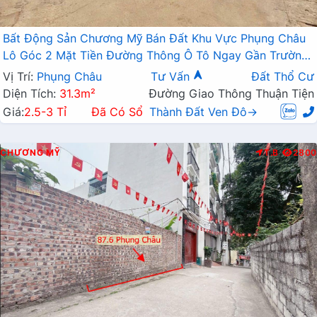
Bất Động Sản Chương Mỹ Bán Đất Khu Vực Phụng Châu
Lô Góc 2 Mặt Tiền Đường Thông Ô Tô Ngay Gần Trường
Đại Học TDTT
Vị Trí:
Phụng Châu
Tư Vấn
Đất Thổ Cư
Diện Tích:
31.3m²
Đường Giao Thông Thuận Tiện
Giá:
2.5-3 Tỉ
Đã Có Sổ
Thành Đất Ven Đô→
CHƯƠNG MỸ
T.B
2800