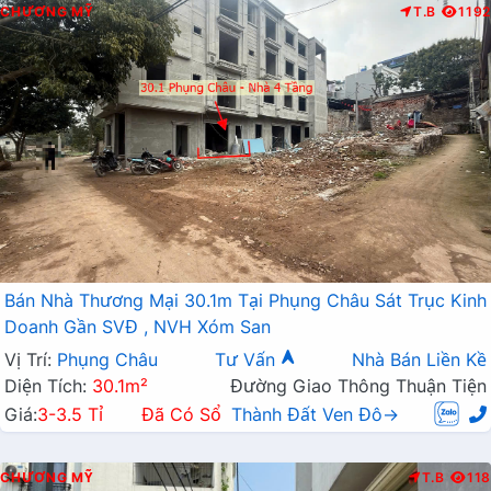
CHƯƠNG MỸ
T.B
1192
Bán Nhà Thương Mại 30.1m Tại Phụng Châu Sát Trục Kinh
Doanh Gần SVĐ , NVH Xóm San
Vị Trí:
Phụng Châu
Tư Vấn
Nhà Bán Liền Kề
Diện Tích:
30.1m²
Đường Giao Thông Thuận Tiện
Giá:
3-3.5 Tỉ
Đã Có Sổ
Thành Đất Ven Đô→
CHƯƠNG MỸ
T.B
118