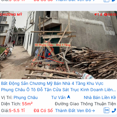
CHƯƠNG MỸ
T.B
5605
Bất Động Sản Chương Mỹ Bán Nhà 4 Tầng Khu Vực
Phụng Châu Ô Tô Đỗ Tận Cửa Sát Trục Kinh Doanh Liên
Xã
Vị Trí:
Phụng Châu
Tư Vấn
Nhà Bán Liền Kề
Diện Tích:
55m²
Đường Giao Thông Thuận Tiện
Giá:
5-5.5 Tỉ
Đã Có Sổ
Thành Đất Ven Đô→