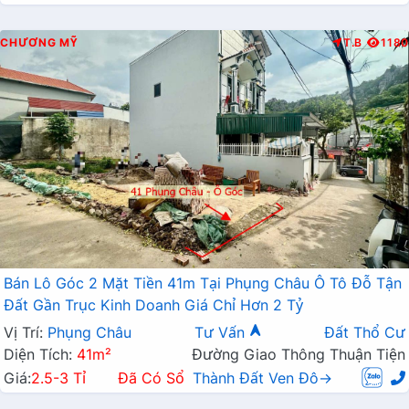
CHƯƠNG MỸ
T.B
1180
Bán Lô Góc 2 Mặt Tiền 41m Tại Phụng Châu Ô Tô Đỗ Tận
Đất Gần Trục Kinh Doanh Giá Chỉ Hơn 2 Tỷ
Vị Trí:
Phụng Châu
Tư Vấn
Đất Thổ Cư
Diện Tích:
41m²
Đường Giao Thông Thuận Tiện
Giá:
2.5-3 Tỉ
Đã Có Sổ
Thành Đất Ven Đô→