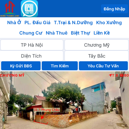
Đăng Nhập
Nhà Ở
PL. Đấu Giá
T.Trại & N.Dưỡng
Kho Xưởng
Chung Cư
Nhà Thuê
Biệt Thự
Liền Kề
Ký Gửi BĐS
Yêu Cầu Tư Vấn
CHƯƠNG MỸ
T.B
80