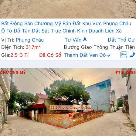
Bất Động Sản Chương Mỹ Bán Đất Khu Vực Phụng Châu
Ô Tô Đỗ Tận Đất Sát Trục Chính Kinh Doanh Liên Xã
Vị Trí:
Phụng Châu
Tư Vấn
Đất Thổ Cư
Diện Tích:
31.7m²
Đường Giao Thông Thuận Tiện
Giá:
2.5-3 Tỉ
Đã Có Sổ
Thành Đất Ven Đô→
CHƯƠNG MỸ
T.B
59