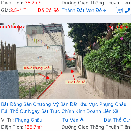
Diện Tích:
35.2m²
Đường Giao Thông Thuận Tiện
Giá:
3.5-4 Tỉ
Đã Có Sổ
Thành Đất Ven Đô→
CHƯƠNG MỸ
T.B
163
Bất Động Sản Chương Mỹ Bán Đất Khu Vực Phụng Châu
Full Thổ Cư Ngay Sát Trục Chính Kinh Doanh Liên Xã
Vị Trí:
Phụng Châu
Tư Vấn
Đất Thổ Cư
Diện Tích:
185.7m²
Đường Giao Thông Thuận Tiện