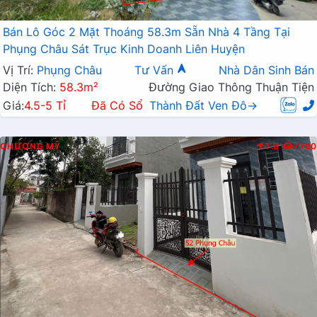
Bán Lô Góc 2 Mặt Thoáng 58.3m Sẵn Nhà 4 Tầng Tại
Phụng Châu Sát Trục Kinh Doanh Liên Huyện
Vị Trí:
Phụng Châu
Tư Vấn
Nhà Dân Sinh Bán
Diện Tích:
58.3m²
Đường Giao Thông Thuận Tiện
Giá:
4.5-5 Tỉ
Đã Có Sổ
Thành Đất Ven Đô→
CHƯƠNG MỸ
T.B
7790