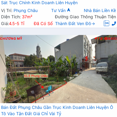
Sát Trục Chính Kinh Doanh Liên Huyện
Vị Trí:
Phụng Châu
Tư Vấn
Nhà Bán Liền Kề
Diện Tích:
37m²
Đường Giao Thông Thuận Tiện
Giá:
4.5-5 Tỉ
Đã Có Sổ
Thành Đất Ven Đô→
CHƯƠNG MỸ
T.B
8402
Bán Đất Phụng Châu Gần Trục Kinh Doanh Liên Huyện Ô
Tô Vào Tận Đất Giá Chỉ Vài Tỷ