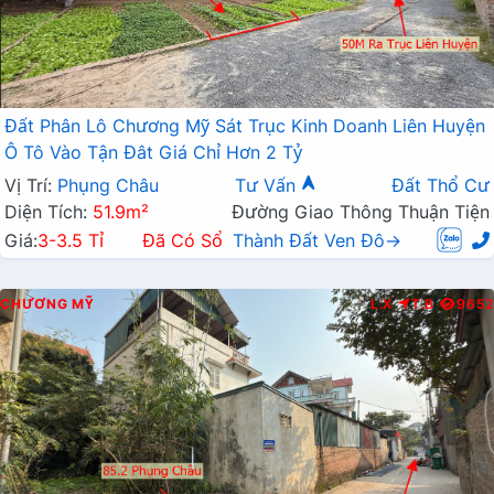
Đất Phân Lô Chương Mỹ Sát Trục Kinh Doanh Liên Huyện
Ô Tô Vào Tận Đât Giá Chỉ Hơn 2 Tỷ
Vị Trí:
Phụng Châu
Tư Vấn
Đất Thổ Cư
Diện Tích:
51.9m²
Đường Giao Thông Thuận Tiện
Giá:
3-3.5 Tỉ
Đã Có Sổ
Thành Đất Ven Đô→
CHƯƠNG MỸ
L.X
T.B
9652