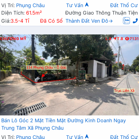
Vị Trí:
Phụng Châu
Tư Vấn
Đất Thổ Cư
Diện Tích:
61.5m²
Đường Giao Thông Thuận Tiện
Giá:
3.5-4 Tỉ
Đã Có Sổ
Thành Đất Ven Đô→
CHƯƠNG MỸ
L.X
T.B
7131
Bán Lô Góc 2 Mặt Tiền Mặt Đường Kinh Doanh Ngay
Trung Tâm Xã Phụng Châu
Vị Trí:
Phụng Châu
Tư Vấn
Đất Thổ Cư