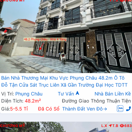
CHƯƠNG MỸ
T.B
996
Bán Nhà Thương Mại Khu Vực Phụng Châu 48.2m Ô Tô
Đỗ Tận Cửa Sát Trục Liên Xã Gần Trường Đại Học TDTT
Vị Trí:
Phụng Châu
Tư Vấn
Nhà Bán Liền Kề
Diện Tích:
48.2m²
Đường Giao Thông Thuận Tiện
Giá:
5-5.5 Tỉ
Đã Có Sổ
Thành Đất Ven Đô→
CHƯƠNG MỸ
L.X
T.B
683