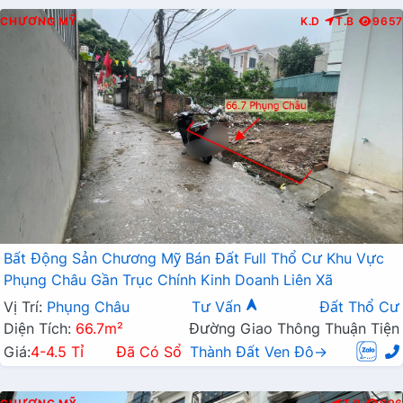
CHƯƠNG MỸ
K.D
T.B
9657
Bất Động Sản Chương Mỹ Bán Đất Full Thổ Cư Khu Vực
Phụng Châu Gần Trục Chính Kinh Doanh Liên Xã
Vị Trí:
Phụng Châu
Tư Vấn
Đất Thổ Cư
Diện Tích:
66.7m²
Đường Giao Thông Thuận Tiện
Giá:
4-4.5 Tỉ
Đã Có Sổ
Thành Đất Ven Đô→