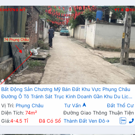
CHƯƠNG MỸ
T.B
80
Bất Động Sản Chương Mỹ Bán Đất Khu Vực Phụng Châu
Đường Ô Tô Tránh Sát Trục Kinh Doanh Gần Khu Du Lịch
Chùa Trầm
Vị Trí:
Phụng Châu
Tư Vấn
Đất Thổ Cư
Diện Tích:
74m²
Đường Giao Thông Thuận Tiện
Giá:
4-4.5 Tỉ
Đã Có Sổ
Thành Đất Ven Đô→