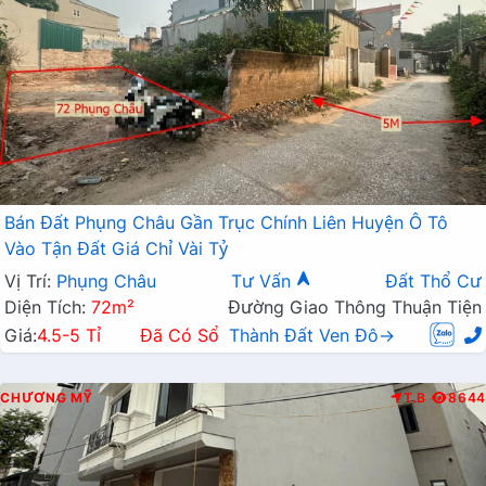
Bán Đất Phụng Châu Gần Trục Chính Liên Huyện Ô Tô
Vào Tận Đất Giá Chỉ Vài Tỷ
Vị Trí:
Phụng Châu
Tư Vấn
Đất Thổ Cư
Diện Tích:
72m²
Đường Giao Thông Thuận Tiện
Giá:
4.5-5 Tỉ
Đã Có Sổ
Thành Đất Ven Đô→
CHƯƠNG MỸ
T.B
8644