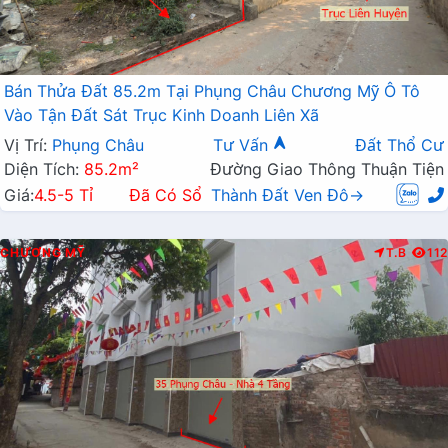
Bán Thửa Đất 85.2m Tại Phụng Châu Chương Mỹ Ô Tô
Vào Tận Đất Sát Trục Kinh Doanh Liên Xã
Vị Trí:
Phụng Châu
Tư Vấn
Đất Thổ Cư
Diện Tích:
85.2m²
Đường Giao Thông Thuận Tiện
Giá:
4.5-5 Tỉ
Đã Có Sổ
Thành Đất Ven Đô→
CHƯƠNG MỸ
T.B
112