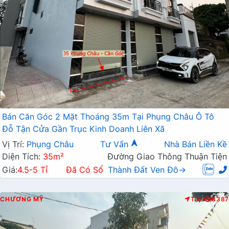
Bán Căn Góc 2 Mặt Thoáng 35m Tại Phụng Châu Ô Tô
Đỗ Tận Cửa Gần Trục Kinh Doanh Liên Xã
Vị Trí:
Phụng Châu
Tư Vấn
Nhà Bán Liền Kề
Diện Tích:
35m²
Đường Giao Thông Thuận Tiện
Giá:
4.5-5 Tỉ
Đã Có Sổ
Thành Đất Ven Đô→
CHƯƠNG MỸ
T.B
8387