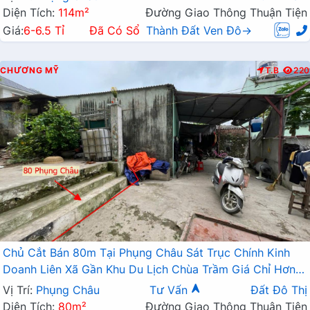
Diện Tích:
114m²
Đường Giao Thông Thuận Tiện
Giá:
6-6.5 Tỉ
Đã Có Sổ
Thành Đất Ven Đô→
CHƯƠNG MỸ
T.B
220
Chủ Cắt Bán 80m Tại Phụng Châu Sát Trục Chính Kinh
Doanh Liên Xã Gần Khu Du Lịch Chùa Trầm Giá Chỉ Hơn 2
Tỷ
Vị Trí:
Phụng Châu
Tư Vấn
Đất Đô Thị
Diện Tích:
80m²
Đường Giao Thông Thuận Tiện