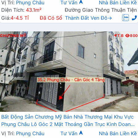
Vị Trí:
Phụng Châu
Tư Vấn
Nhà Bán Liền Kề
Diện Tích:
43.1m²
Đường Giao Thông Thuận Tiện
Giá:
4-4.5 Tỉ
Đã Có Sổ
Thành Đất Ven Đô→
CHƯƠNG MỸ
T.B
800
Bất Động Sản Chương Mỹ Bán Nhà Thương Mại Khu Vực
Phụng Châu Lô Góc 2 Mặt Thoáng Gần Trục Kinh Doanh
Liên Xã
Vị Trí:
Phụng Châu
Tư Vấn
Nhà Bán Liền Kề