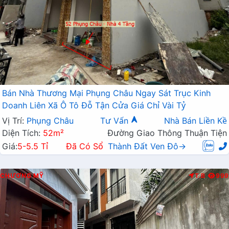
Bán Nhà Thương Mại Phụng Châu Ngay Sát Trục Kinh
Doanh Liên Xã Ô Tô Đỗ Tận Cửa Giá Chỉ Vài Tỷ
Vị Trí:
Phụng Châu
Tư Vấn
Nhà Bán Liền Kề
Diện Tích:
52m²
Đường Giao Thông Thuận Tiện
Giá:
5-5.5 Tỉ
Đã Có Sổ
Thành Đất Ven Đô→
CHƯƠNG MỸ
T.B
999