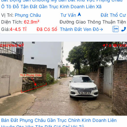
Ô Tô Đỗ Tận Đất Gần Trục Kinh Doanh Liên Xã
Vị Trí:
Phụng Châu
Tư Vấn
Đất Thổ Cư
Diện Tích:
62.9m²
Đường Giao Thông Thuận Tiện
Giá:
4-4.5 Tỉ
Đã Có Sổ
Thành Đất Ven Đô→
CHƯƠNG MỸ
T.B
7958
Bán Đất Phụng Châu Gần Trục Chính Kinh Doanh Liên