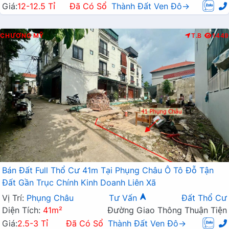
Giá:
12-12.5 Tỉ
Đã Có Sổ
Thành Đất Ven Đô→
CHƯƠNG MỸ
T.B
1449
Bán Đất Full Thổ Cư 41m Tại Phụng Châu Ô Tô Đỗ Tận
Đất Gần Trục Chính Kinh Doanh Liên Xã
Vị Trí:
Phụng Châu
Tư Vấn
Đất Thổ Cư
Diện Tích:
41m²
Đường Giao Thông Thuận Tiện
Giá:
2.5-3 Tỉ
Đã Có Sổ
Thành Đất Ven Đô→