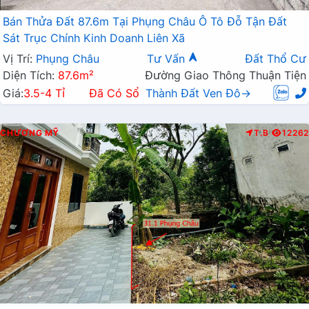
Bán Thửa Đất 87.6m Tại Phụng Châu Ô Tô Đỗ Tận Đất
Sát Trục Chính Kinh Doanh Liên Xã
Vị Trí:
Phụng Châu
Tư Vấn
Đất Thổ Cư
Diện Tích:
87.6m²
Đường Giao Thông Thuận Tiện
Giá:
3.5-4 Tỉ
Đã Có Sổ
Thành Đất Ven Đô→
CHƯƠNG MỸ
T.B
12262