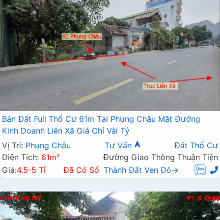
Bán Đất Full Thổ Cư 61m Tại Phụng Châu Mặt Đường
Kinh Doanh Liên Xã Giá Chỉ Vài Tỷ
Vị Trí:
Phụng Châu
Tư Vấn
Đất Thổ Cư
Diện Tích:
61m²
Đường Giao Thông Thuận Tiện
Giá:
4.5-5 Tỉ
Đã Có Sổ
Thành Đất Ven Đô→
CHƯƠNG MỸ
T.B
86