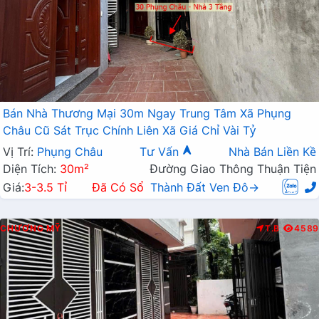
Bán Nhà Thương Mại 30m Ngay Trung Tâm Xã Phụng
Châu Cũ Sát Trục Chính Liên Xã Giá Chỉ Vài Tỷ
Vị Trí:
Phụng Châu
Tư Vấn
Nhà Bán Liền Kề
Diện Tích:
30m²
Đường Giao Thông Thuận Tiện
Giá:
3-3.5 Tỉ
Đã Có Sổ
Thành Đất Ven Đô→
CHƯƠNG MỸ
T.B
4589