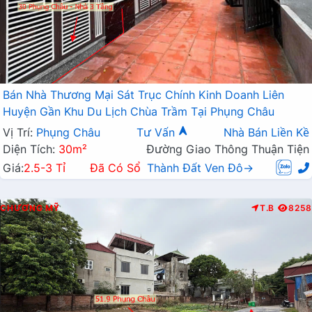
Bán Nhà Thương Mại Sát Trục Chính Kinh Doanh Liên
Huyện Gần Khu Du Lịch Chùa Trầm Tại Phụng Châu
Vị Trí:
Phụng Châu
Tư Vấn
Nhà Bán Liền Kề
Diện Tích:
30m²
Đường Giao Thông Thuận Tiện
Giá:
2.5-3 Tỉ
Đã Có Sổ
Thành Đất Ven Đô→
CHƯƠNG MỸ
T.B
8258