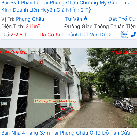
Bán Đất Phân Lô Tại Phụng Châu Chương Mỹ Gần Trục
Kinh Doanh Liên Huyện Giá Nhỉnh 2 Tỷ
Vị Trí:
Phụng Châu
Tư Vấn
Đất Thổ Cư
Diện Tích:
31.1m²
Đường Giao Thông Thuận Tiện
Giá:
2-2.5 Tỉ
Đã Có Sổ
Thành Đất Ven Đô→
CHƯƠNG MỸ
T.B
1722
Bán Nhà 4 Tầng 37m Tại Phụng Châu Ô Tô Đỗ Tận Cửa