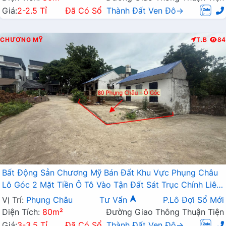
Giá:
2-2.5 Tỉ
Đã Có Sổ
Thành Đất Ven Đô→
CHƯƠNG MỸ
T.B
84
Bất Động Sản Chương Mỹ Bán Đất Khu Vực Phụng Châu
Lô Góc 2 Mặt Tiền Ô Tô Vào Tận Đất Sát Trục Chính Liên
Xã
Vị Trí:
Phụng Châu
Tư Vấn
P.Lô Đợi Sổ Mới
Diện Tích:
80m²
Đường Giao Thông Thuận Tiện
Giá:
3-3.5 Tỉ
Đã Có Sổ
Thành Đất Ven Đô→