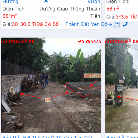
Hương
Vườn
Diện Tích:
Diện Tích:
Đường Giao Thông Thuận
58m²
881m²
Tiện
Giá:
3-3.5 Tỉ
Đ
Giá:
30-30.5 Tỉ
Đã Có Sổ
Thành Đất Ven Đô→
CHƯƠNG MỸ
ĐB
Đ
3630
CHƯƠNG MỸ
Đ
Bán Đất Full Thổ Cư Ô Tô Vào Tận Đất
Bán Đất Thụ