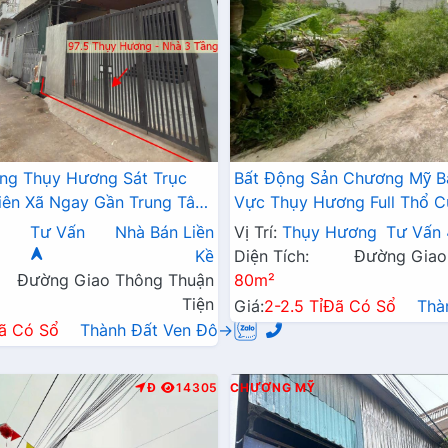
ng Thụy Hương Sát Trục
Bất Động Sản Chương Mỹ B
iên Xã Ngay Gần Trung Tâm
Vực Thụy Hương Full Thổ C
ã
Chính Kinh Doanh Cách Trư
Tư Vấn
Nhà Bán Liền
Vị Trí:
Thụy Hương
Tư Vấn
Chỉ Vài Bước Chân
Kề
Diện Tích:
Đường Giao
Đường Giao Thông Thuận
80m²
Tiện
Giá:
2-2.5 Tỉ
Đã Có Sổ
Thà
ã Có Sổ
Thành Đất Ven Đô→
Đ
14305
CHƯƠNG MỸ