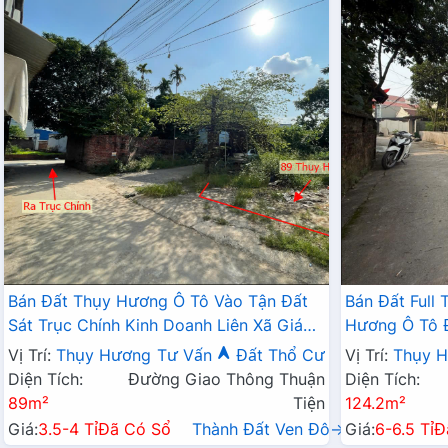
Bán Đất Thụy Hương Ô Tô Vào Tận Đất
Bán Đất Full
Sát Trục Chính Kinh Doanh Liên Xã Giáp
Hương Ô Tô Đ
Thị Trấn Chúc Sơn
Kinh Doanh
Vị Trí:
Thụy Hương
Tư Vấn
Đất Thổ Cư
Vị Trí:
Thụy 
Diện Tích:
Đường Giao Thông Thuận
Diện Tích:
89m²
Tiện
124.2m²
Giá:
3.5-4 Tỉ
Đã Có Sổ
Thành Đất Ven Đô→
Giá:
6-6.5 Tỉ
Đ