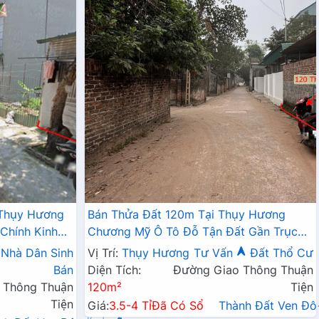
 Thụy Hương
Bán Thửa Đất 120m Tại Thụy Hương
Chính Kinh
Chương Mỹ Ô Tô Đỗ Tận Đất Gần Trục
Chính Kinh Doanh
Nhà Dân Sinh
Vị Trí:
Thụy Hương
Tư Vấn
Đất Thổ Cư
Bán
Diện Tích:
Đường Giao Thông Thuận
 Thông Thuận
120m²
Tiện
Tiện
Giá:
3.5-4 Tỉ
Đã Có Sổ
Thành Đất Ven Đ