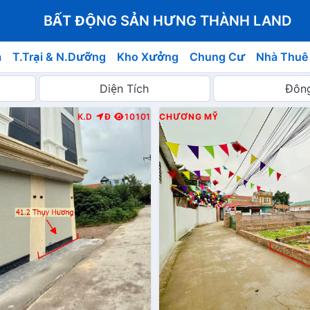
BẤT ĐỘNG SẢN HƯNG THÀNH LAND
á
T.Trại & N.Dưỡng
Kho Xưởng
Chung Cư
Nhà Thuê
K.D
Đ
10101
CHƯƠNG MỸ