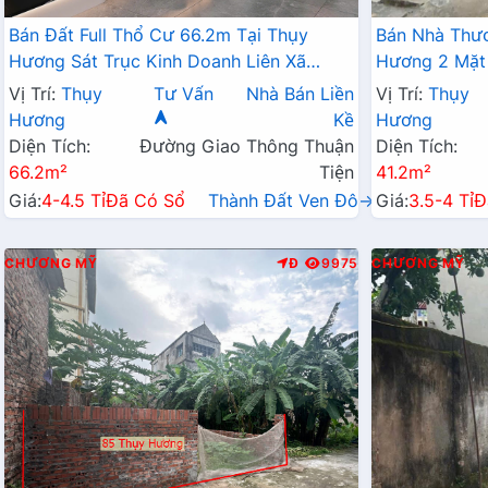
Bán Đất Full Thổ Cư 66.2m Tại Thụy
Bán Nhà Thươ
Hương Sát Trục Kinh Doanh Liên Xã
Hương 2 Mặt
Ngay Gần Đường TL419
Giá Chỉ Vài T
Vị Trí:
Thụy
Tư Vấn
Nhà Bán Liền
Vị Trí:
Thụy
Hương
Kề
Hương
Diện Tích:
Đường Giao Thông Thuận
Diện Tích:
66.2m²
Tiện
41.2m²
Giá:
4-4.5 Tỉ
Đã Có Sổ
Thành Đất Ven Đô→
Giá:
3.5-4 Tỉ
Đ
CHƯƠNG MỸ
Đ
9975
CHƯƠNG MỸ