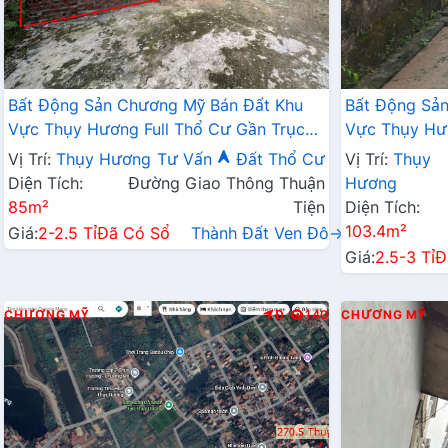
Bất Động Sản Chương Mỹ Bán Đất Khu
Bất Động Sả
Vực Thụy Hương Full Thổ Cư Gần Trục
Vực Thụy Hươ
Chính Kinh Doanh, Trường Học Các Cấp
Doanh Ngay 
Vị Trí:
Thụy Hương
Tư Vấn
Đất Thổ Cư
Vị Trí:
Thụy
Diện Tích:
Đường Giao Thông Thuận
Hương
85m²
Tiện
Diện Tích:
103.4m²
Giá:
2-2.5 Tỉ
Đã Có Sổ
Thành Đất Ven Đô→
Giá:
2.5-3 Tỉ
Đ
CHƯƠNG MỸ
Đ
140
CHƯƠNG MỸ