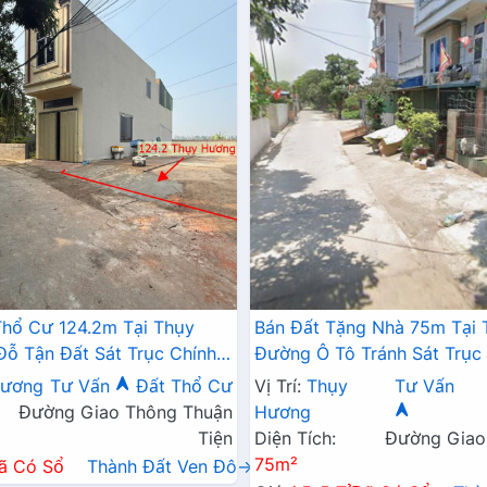
 Thổ Cư 124.2m Tại Thụy
Bán Đất Tặng Nhà 75m Tại
ỗ Tận Đất Sát Trục Chính
Đường Ô Tô Tránh Sát Trục 
Doanh Liên Xã
Hương
Tư Vấn
Đất Thổ Cư
Vị Trí:
Thụy
Tư Vấn
Đường Giao Thông Thuận
Hương
Tiện
Diện Tích:
Đường Giao
75m²
ã Có Sổ
Thành Đất Ven Đô→