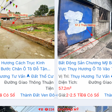
 Hương Cách Trục Kinh
Bất Động Sản Chương Mỹ B
 Bước Chân Ô Tô Đỗ Tận
Vực Thụy Hương Ô Tô Vào 
Trục Kinh Doanh Giá Chỉ Hơ
Hương
Tư Vấn
Đất Thổ Cư
Vị Trí:
Thụy Hương
Tư Vấn
Đường Giao Thông Thuận
Diện Tích:
Đường Giao
Tiện
57.2m²
ã Có Sổ
Thành Đất Ven Đô→
Giá:
2-2.5 Tỉ
Đã Có Sổ
Thà
Đ
224
CHƯƠNG MỸ