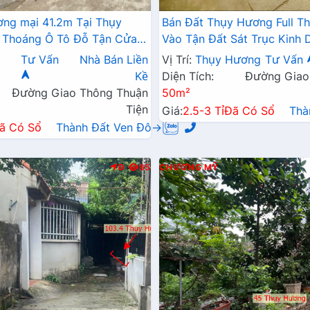
ng mại 41.2m Tại Thụy
Bán Đất Thụy Hương Full T
 Thoáng Ô Tô Đỗ Tận Cửa
Vào Tận Đất Sát Trục Kinh 
ỷ
Hơn 2 Tỷ
Tư Vấn
Nhà Bán Liền
Vị Trí:
Thụy Hương
Tư Vấn
Kề
Diện Tích:
Đường Giao
Đường Giao Thông Thuận
50m²
Tiện
Giá:
2.5-3 Tỉ
Đã Có Sổ
Thà
ã Có Sổ
Thành Đất Ven Đô→
Đ
65
CHƯƠNG MỸ