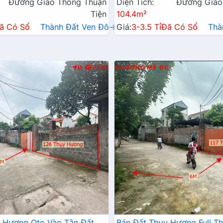
Đường Giao Thông Thuận
Diện Tích:
Đường Giao
Tiện
104.4m²
ã Có Sổ
Thành Đất Ven Đô→
Giá:
3-3.5 Tỉ
Đã Có Sổ
Thà
B
Đ
7237
CHƯƠNG MỸ
ĐB
y Hương Oto Vào Tận Đất
Bán Đất Thụy Hương Full T