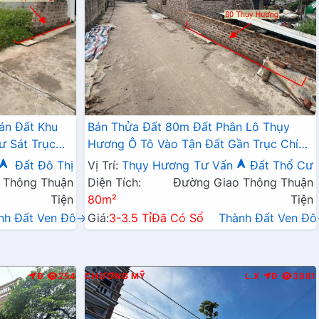
án Đất Khu
Bán Thửa Đất 80m Đất Phân Lô Thụy
ư Sát Trục
Hương Ô Tô Vào Tận Đất Gần Trục Chính
ờng Học, Chợ
Kinh Doanh Liên Huyện
Đất Đô Thị
Vị Trí:
Thụy Hương
Tư Vấn
Đất Thổ Cư
 Thông Thuận
Diện Tích:
Đường Giao Thông Thuận
Tiện
80m²
Tiện
nh Đất Ven Đô→
Giá:
3-3.5 Tỉ
Đã Có Sổ
Thành Đất Ven Đ
Đ
254
CHƯƠNG MỸ
L.X
Đ
3881