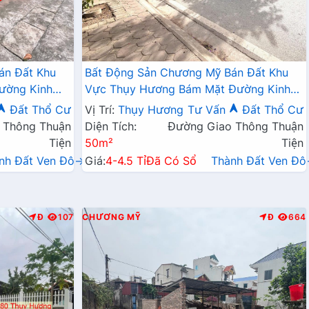
án Đất Khu
Bất Động Sản Chương Mỹ Bán Đất Khu
ường Kinh
Vực Thụy Hương Bám Mặt Đường Kinh
 CMA Chỉ Vài
Doanh Liên Xã Đê Đáy Cách QL6A Chỉ
Đất Thổ Cư
Vị Trí:
Thụy Hương
Tư Vấn
Đất Thổ Cư
Vài Trăm Mét
 Thông Thuận
Diện Tích:
Đường Giao Thông Thuận
Tiện
50m²
Tiện
nh Đất Ven Đô→
Giá:
4-4.5 Tỉ
Đã Có Sổ
Thành Đất Ven Đ
Đ
107
CHƯƠNG MỸ
Đ
664