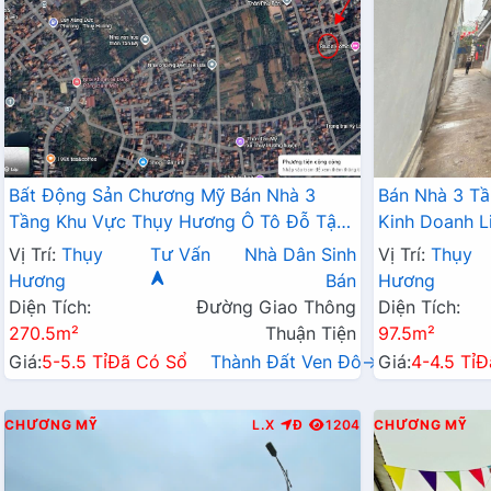
Bất Động Sản Chương Mỹ Bán Nhà 3
Bán Nhà 3 Tầ
Tầng Khu Vực Thụy Hương Ô Tô Đỗ Tận
Kinh Doanh L
Cửa Gần Trục Chính Kinh Doanh Liên Xã
Hành Chính X
Vị Trí:
Thụy
Tư Vấn
Nhà Dân Sinh
Vị Trí:
Thụy
Hương
Bán
Hương
Diện Tích:
Đường Giao Thông
Diện Tích:
270.5m²
Thuận Tiện
97.5m²
Giá:
5-5.5 Tỉ
Đã Có Sổ
Thành Đất Ven Đô→
Giá:
4-4.5 Tỉ
Đ
CHƯƠNG MỸ
L.X
Đ
1204
CHƯƠNG MỸ