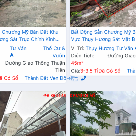
n Chương Mỹ Bán Đất Khu
Bất Động Sản Chương Mỹ B
ng Sát Trục Chính Kinh
Vực Thụy Hương Sát Mặt Đ
Gần Trường Học Các Cấp
Doanh Liên Xã Cách Trường
Tư Vấn
Thổ Cư &
Vị Trí:
Thụy Hương
Tư Vấn
Trăm Mét
Vườn
Diện Tích:
Đường Giao
Đường Giao Thông Thuận
45m²
Tiện
Giá:
3-3.5 Tỉ
Đã Có Sổ
Thà
ã Có Sổ
Thành Đất Ven Đô→
Đ
4546
CHƯƠNG MỸ