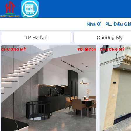
Nhà Ở
PL. Đấu Gi
CHƯƠNG MỸ
Đ
704
CHƯƠNG MỸ