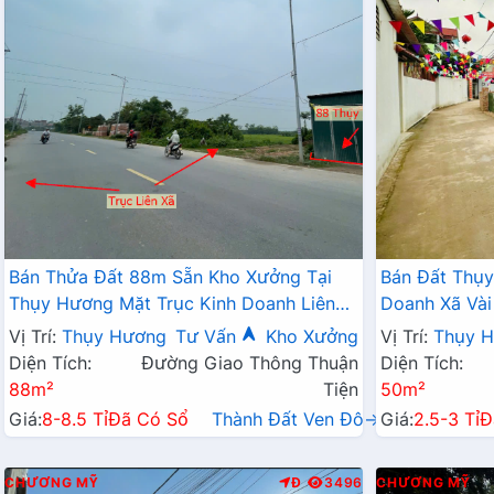
Bán Thửa Đất 88m Sẵn Kho Xưởng Tại
Bán Đất Thụy
Thụy Hương Mặt Trục Kinh Doanh Liên
Doanh Xã Vài
Xã Giáp Thị Trấn Chúc Sơn
Đất
Vị Trí:
Thụy Hương
Tư Vấn
Kho Xưởng
Vị Trí:
Thụy 
Diện Tích:
Đường Giao Thông Thuận
Diện Tích:
88m²
Tiện
50m²
Giá:
8-8.5 Tỉ
Đã Có Sổ
Thành Đất Ven Đô→
Giá:
2.5-3 Tỉ
Đ
CHƯƠNG MỸ
Đ
3496
CHƯƠNG MỸ