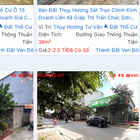
hổ Cư Ô Tô
Bán Đất Thụy Hương Sát Trục Chính Kinh
Doanh Giá Chỉ
Doanh Liên Xã Giáp Thị Trấn Chúc Sơn
Giá Chỉ Hơn Tỷ
Đất Thổ Cư
Vị Trí:
Thụy Hương
Tư Vấn
Đất Thổ Cư
 Thông Thuận
Diện Tích:
Đường Giao Thông Thuận
Tiện
36m²
Tiện
nh Đất Ven Đô→
Giá:
2-2.5 Tỉ
Đã Có Sổ
Thành Đất Ven Đ
Đ
9779
CHƯƠNG MỸ
L.X
Đ
495