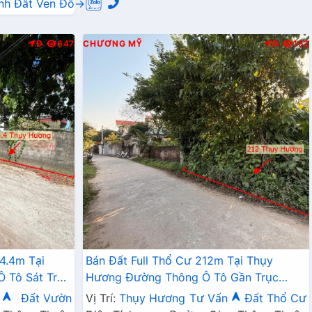
nh Đất Ven Đô→
Đ
647
CHƯƠNG MỸ
Đ
152
4.4m Tại
Bán Đất Full Thổ Cư 212m Tại Thụy
 Tô Sát Trục
Hương Đường Thông Ô Tô Gần Trục
Chính Kinh Doanh Liên Xã
n
Đất Vườn
Vị Trí:
Thụy Hương
Tư Vấn
Đất Thổ Cư