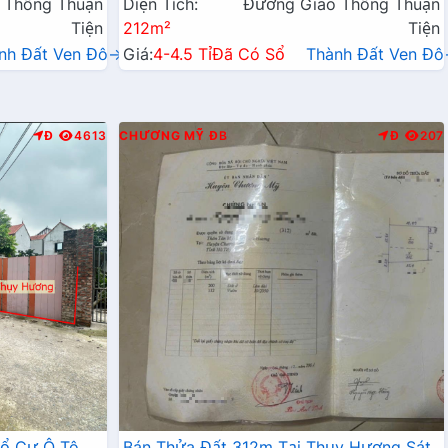
 Thông Thuận
Diện Tích:
Đường Giao Thông Thuận
Tiện
212m²
Tiện
nh Đất Ven Đô→
Giá:
4-4.5 Tỉ
Đã Có Sổ
Thành Đất Ven Đ
Đ
4613
CHƯƠNG MỸ
ĐB
Đ
207
hổ Cư Ô Tô
Bán Thửa Đất 312m Tại Thụy Hương Sát