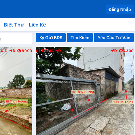
Đăng Nhập
Biệt Thự
Liền Kề
Ký Gửi BĐS
Yêu Cầu Tư Vấn
K.D
Đ
8990
CHƯƠNG MỸ
Đ
4300