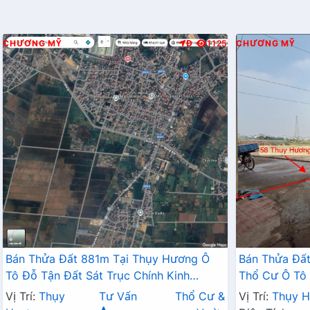
CHƯƠNG MỸ
Đ
1125
CHƯƠNG MỸ
Bán Thửa Đất 881m Tại Thụy Hương Ô
Bán Thửa Đất
Tô Đỗ Tận Đất Sát Trục Chính Kinh
Thổ Cư Ô Tô 
Doanh Liên Xã
Kinh Doanh L
Vị Trí:
Thụy
Tư Vấn
Thổ Cư &
Vị Trí:
Thụy 