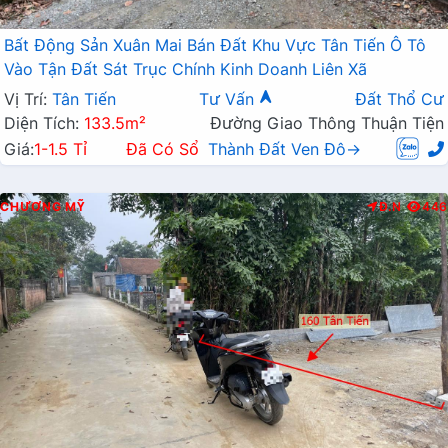
Bất Động Sản Xuân Mai Bán Đất Khu Vực Tân Tiến Ô Tô
Vào Tận Đất Sát Trục Chính Kinh Doanh Liên Xã
Vị Trí:
Tân Tiến
Tư Vấn
Đất Thổ Cư
Diện Tích:
133.5m²
Đường Giao Thông Thuận Tiện
Giá:
1-1.5 Tỉ
Đã Có Sổ
Thành Đất Ven Đô→
CHƯƠNG MỸ
Đ.N
446