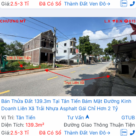
Giá:
2.5-3 Tỉ
Đã Có Sổ
Thành Đất Ven Đô→
CHƯƠNG MỸ
L.X
Đ.N
615
Bán Thửa Đất 139.3m Tại Tân Tiến Bám Mặt Đường Kinh
Doanh Liên Xã Trải Nhựa Asphalt Gái Chỉ Hơn 2 Tỷ
Vị Trí:
Tân Tiến
Tư Vấn
GTUB
Diện Tích:
139.3m²
Đường Giao Thông Thuận Tiện
Giá:
2.5-3 Tỉ
Đã Có Sổ
Thành Đất Ven Đô→