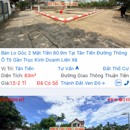
Bán Lo Góc 2 Mặt Tiền 80.9m Tại Tân Tiến Đường Thông
Ô Tô Gần Trục Kinh Doanh Liên Xã
Vị Trí:
Tân Tiến
Tư Vấn
Đất Thổ Cư
Diện Tích:
83m²
Đường Giao Thông Thuận Tiện
Giá:
1.5-2 Tỉ
Đã Có Sổ
Thành Đất Ven Đô→
CHƯƠNG MỸ
Đ.N
232