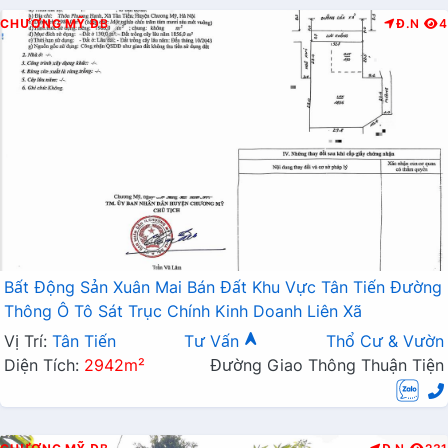
CHƯƠNG MỸ
ĐB
Đ.N
4
Bất Động Sản Xuân Mai Bán Đất Khu Vực Tân Tiến Đường
Thông Ô Tô Sát Trục Chính Kinh Doanh Liên Xã
Vị Trí:
Tân Tiến
Tư Vấn
Thổ Cư & Vườn
Diện Tích:
2942m²
Đường Giao Thông Thuận Tiện