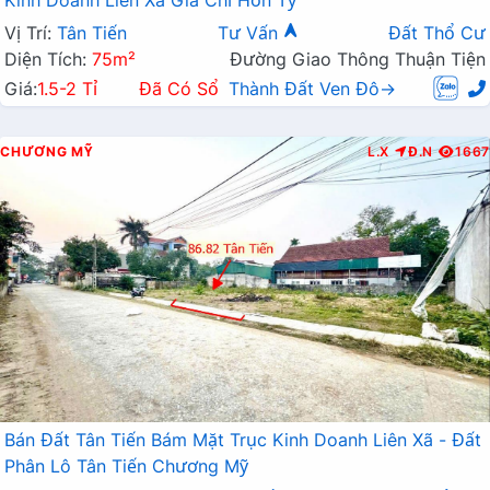
Kinh Doanh Liên Xã Giá Chỉ Hơn Tỷ
Vị Trí:
Tân Tiến
Tư Vấn
Đất Thổ Cư
Diện Tích:
75m²
Đường Giao Thông Thuận Tiện
Giá:
1.5-2 Tỉ
Đã Có Sổ
Thành Đất Ven Đô→
CHƯƠNG MỸ
L.X
Đ.N
1667
Bán Đất Tân Tiến Bám Mặt Trục Kinh Doanh Liên Xã - Đất
Phân Lô Tân Tiến Chương Mỹ