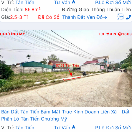
Vị Trí:
Tân Tiến
Tư Vấn
P.Lô Đợi Sổ Mới
Diện Tích:
86.8m²
Đường Giao Thông Thuận Tiện
Giá:
2.5-3 Tỉ
Đã Có Sổ
Thành Đất Ven Đô→
CHƯƠNG MỸ
L.X
Đ.N
1603
Bán Đất Tân Tiến Bám Mặt Trục Kinh Doanh Liên Xã - Đất
Phân Lô Tân Tiến Chương Mỹ
Vị Trí:
Tân Tiến
Tư Vấn
P.Lô Đợi Sổ Mới