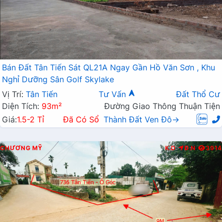
Bán Đất Tân Tiến Sát QL21A Ngay Gần Hồ Văn Sơn , Khu
Nghỉ Dưỡng Sân Golf Skylake
Vị Trí:
Tân Tiến
Tư Vấn
Đất Thổ Cư
Diện Tích:
93m²
Đường Giao Thông Thuận Tiện
Giá:
1.5-2 Tỉ
Đã Có Sổ
Thành Đất Ven Đô→
CHƯƠNG MỸ
K.D
Đ.N
3914