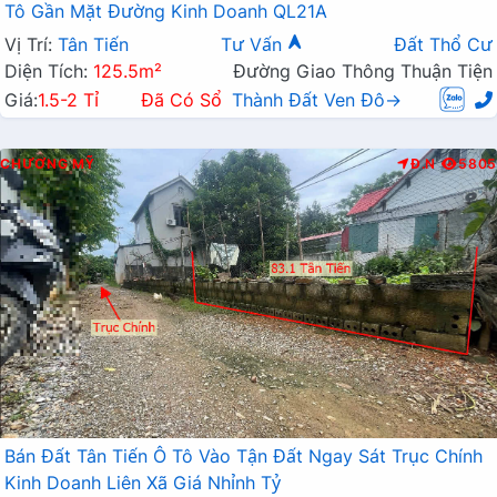
Tô Gần Mặt Đường Kinh Doanh QL21A
Vị Trí:
Tân Tiến
Tư Vấn
Đất Thổ Cư
Diện Tích:
125.5m²
Đường Giao Thông Thuận Tiện
Giá:
1.5-2 Tỉ
Đã Có Sổ
Thành Đất Ven Đô→
CHƯƠNG MỸ
Đ.N
5805
Bán Đất Tân Tiến Ô Tô Vào Tận Đất Ngay Sát Trục Chính
Kinh Doanh Liên Xã Giá Nhỉnh Tỷ