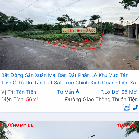
Bất Động Sản Xuân Mai Bán Đất Phân Lô Khu Vực Tân
Tiến Ô Tô Đỗ Tận Đất Sát Trục Chính Kinh Doanh Liên Xã
Vị Trí:
Tân Tiến
Tư Vấn
P.Lô Đợi Sổ Mới
Diện Tích:
56m²
Đường Giao Thông Thuận Tiện
CHƯƠNG MỸ
ĐB
Đ.N
35