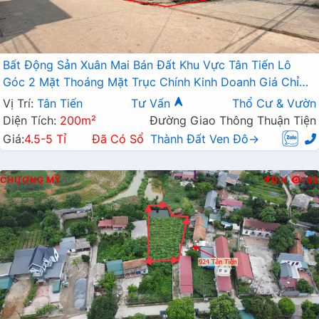
Bất Động Sản Xuân Mai Bán Đất Khu Vực Tân Tiến Lô
Góc 2 Mặt Thoáng Mặt Trục Chính Kinh Doanh Giá Chỉ
Vài Tỷ
Vị Trí:
Tân Tiến
Tư Vấn
Thổ Cư & Vườn
Diện Tích:
200m²
Đường Giao Thông Thuận Tiện
Giá:
4.5-5 Tỉ
Đã Có Sổ
Thành Đất Ven Đô→
CHƯƠNG MỸ
Đ.N
183