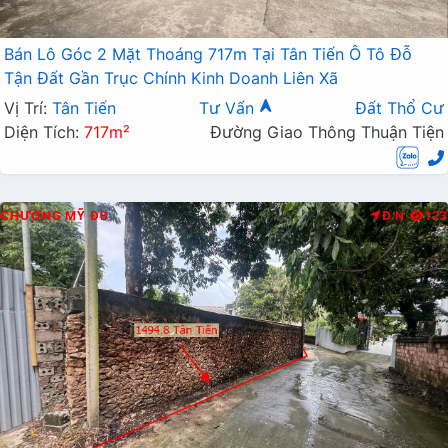
Bán Lô Góc 2 Mặt Thoáng 717m Tại Tân Tiến Ô Tô Đỗ
Tận Đất Gần Trục Chính Kinh Doanh Liên Xã
Vị Trí:
Tân Tiến
Tư Vấn
Đất Thổ Cư
Diện Tích:
717m²
Đường Giao Thông Thuận Tiện
CHƯƠNG MỸ
ĐB
Đ.N
123