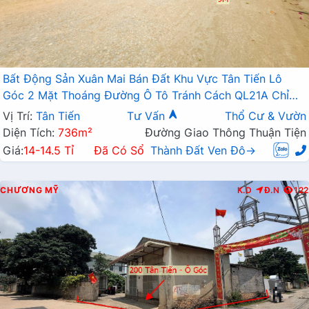
Bất Động Sản Xuân Mai Bán Đất Khu Vực Tân Tiến Lô
Góc 2 Mặt Thoáng Đường Ô Tô Tránh Cách QL21A Chỉ
Vài Trăm Mét
Vị Trí:
Tân Tiến
Tư Vấn
Thổ Cư & Vườn
Diện Tích:
736m²
Đường Giao Thông Thuận Tiện
Giá:
14-14.5 Tỉ
Đã Có Sổ
Thành Đất Ven Đô→
CHƯƠNG MỸ
K.D
Đ.N
122