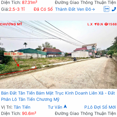
Diện Tích:
87.31m²
Đường Giao Thông Thuận Tiện
Giá:
2.5-3 Tỉ
Đã Có Sổ
Thành Đất Ven Đô→
CHƯƠNG MỸ
L.X
Đ.N
1568
Bán Đất Tân Tiến Bám Mặt Trục Kinh Doanh Liên Xã - Đất
Phân Lô Tân Tiến Chương Mỹ
Vị Trí:
Tân Tiến
Tư Vấn
P.Lô Đợi Sổ Mới
Diện Tích:
90.6m²
Đường Giao Thông Thuận Tiện