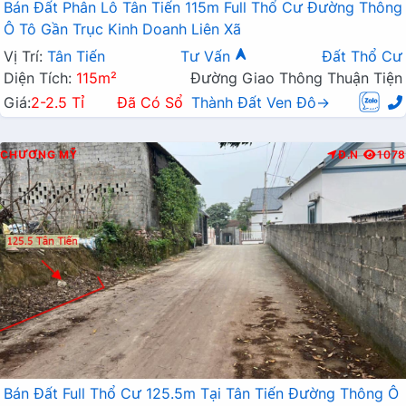
Bán Đất Phân Lô Tân Tiến 115m Full Thổ Cư Đường Thông
Ô Tô Gần Trục Kinh Doanh Liên Xã
Vị Trí:
Tân Tiến
Tư Vấn
Đất Thổ Cư
Diện Tích:
115m²
Đường Giao Thông Thuận Tiện
Giá:
2-2.5 Tỉ
Đã Có Sổ
Thành Đất Ven Đô→
CHƯƠNG MỸ
Đ.N
1078
Bán Đất Full Thổ Cư 125.5m Tại Tân Tiến Đường Thông Ô