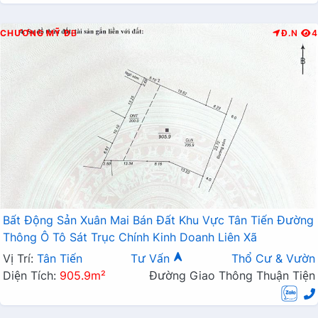
CHƯƠNG MỸ
ĐB
Đ.N
4
Bất Động Sản Xuân Mai Bán Đất Khu Vực Tân Tiến Đường
Thông Ô Tô Sát Trục Chính Kinh Doanh Liên Xã
Vị Trí:
Tân Tiến
Tư Vấn
Thổ Cư & Vườn
Diện Tích:
905.9m²
Đường Giao Thông Thuận Tiện