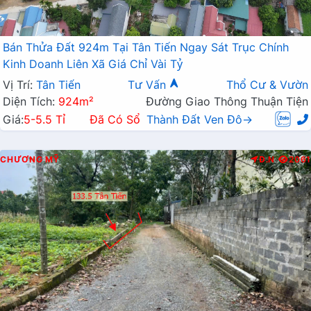
Bán Thửa Đất 924m Tại Tân Tiến Ngay Sát Trục Chính
Kinh Doanh Liên Xã Giá Chỉ Vài Tỷ
Vị Trí:
Tân Tiến
Tư Vấn
Thổ Cư & Vườn
Diện Tích:
924m²
Đường Giao Thông Thuận Tiện
Giá:
5-5.5 Tỉ
Đã Có Sổ
Thành Đất Ven Đô→
CHƯƠNG MỸ
Đ.N
2061