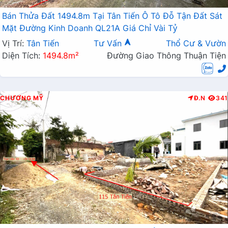
Bán Thửa Đất 1494.8m Tại Tân Tiến Ô Tô Đỗ Tận Đất Sát
Mặt Đường Kinh Doanh QL21A Giá Chỉ Vài Tỷ
Vị Trí:
Tân Tiến
Tư Vấn
Thổ Cư & Vườn
Diện Tích:
1494.8m²
Đường Giao Thông Thuận Tiện
CHƯƠNG MỸ
Đ.N
341