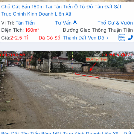
Chủ Cắt Bán 160m Tại Tân Tiến Ô Tô Đỗ Tận Đất Sát
Trục Chính Kinh Doanh Liên Xã
Vị Trí:
Tân Tiến
Tư Vấn
Thổ Cư & Vườn
Diện Tích:
160m²
Đường Giao Thông Thuận Tiện
Giá:
2-2.5 Tỉ
Đã Có Sổ
Thành Đất Ven Đô→
CHƯƠNG MỸ
L.X
Đ.N
1711
Bán Đất Tân Tiến Bám Mặt Trục Kinh Doanh Liên Xã - Đất