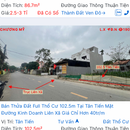
Diện Tích:
86.7m²
Đường Giao Thông Thuận Tiện
Giá:
2.5-3 Tỉ
Đã Có Sổ
Thành Đất Ven Đô→
CHƯƠNG MỸ
L.X
Đ.N
190
Bán Thửa Đất Full Thổ Cư 102.5m Tại Tân Tiến Mặt
Đường Kinh Doanh Liên Xã Giá Chỉ Hơn 40tr/m
Vị Trí:
Tân Tiến
Tư Vấn
Đất Thổ Cư
Diện Tích:
102.5m²
Đường Giao Thông Thuận Tiện