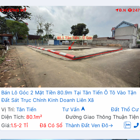
CHƯƠNG MỸ
Đ.N
247
Bán Lô Góc 2 Mặt Tiền 80.9m Tại Tân Tiến Ô Tô Vào Tận
Đất Sát Trục Chính Kinh Doanh Liên Xã
Vị Trí:
Tân Tiến
Tư Vấn
Đất Thổ Cư
Diện Tích:
80.1m²
Đường Giao Thông Thuận Tiện
Giá:
1.5-2 Tỉ
Đã Có Sổ
Thành Đất Ven Đô→