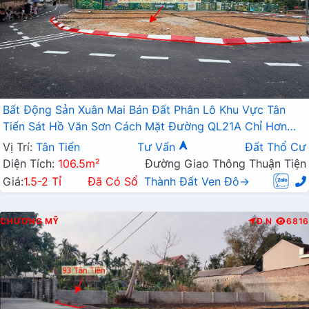
Bất Động Sản Xuân Mai Bán Đất Phân Lô Khu Vực Tân
Tiến Sát Hồ Văn Sơn Cách Mặt Đường QL21A Chỉ Hơn
100m
Vị Trí:
Tân Tiến
Tư Vấn
Đất Thổ Cư
Diện Tích:
106.5m²
Đường Giao Thông Thuận Tiện
Giá:
1.5-2 Tỉ
Đã Có Sổ
Thành Đất Ven Đô→
CHƯƠNG MỸ
Đ.N
6816