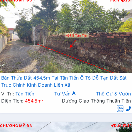
CHƯƠNG MỸ
ĐB
Đ.N
231
Bán Thửa Đất 454.5m Tại Tân Tiến Ô Tô Đỗ Tận Đất Sát
Trục Chính Kinh Doanh Liên Xã
Vị Trí:
Tân Tiến
Tư Vấn
Thổ Cư & Vườn
Diện Tích:
454.5m²
Đường Giao Thông Thuận Tiện
CHƯƠNG MỸ
ĐB
Đ.N
49