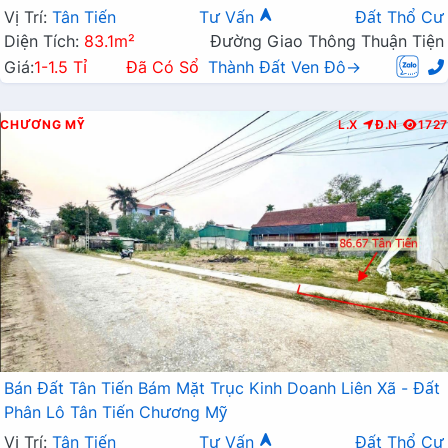
Vị Trí:
Tân Tiến
Tư Vấn
Đất Thổ Cư
Diện Tích:
83.1m²
Đường Giao Thông Thuận Tiện
Giá:
1-1.5 Tỉ
Đã Có Sổ
Thành Đất Ven Đô→
CHƯƠNG MỸ
L.X
Đ.N
1727
Bán Đất Tân Tiến Bám Mặt Trục Kinh Doanh Liên Xã - Đất
Phân Lô Tân Tiến Chương Mỹ
Vị Trí:
Tân Tiến
Tư Vấn
Đất Thổ Cư