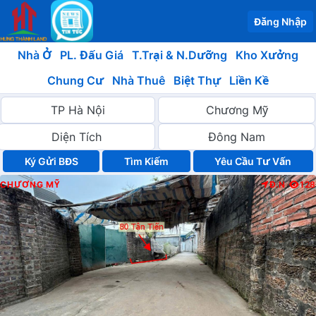
Đăng Nhập
Nhà Ở
PL. Đấu Giá
T.Trại & N.Dưỡng
Kho Xưởng
Chung Cư
Nhà Thuê
Biệt Thự
Liền Kề
Ký Gửi BĐS
Yêu Cầu Tư Vấn
CHƯƠNG MỸ
Đ.N
128