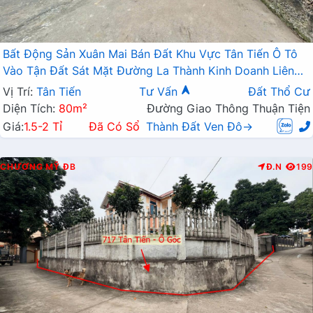
Bất Động Sản Xuân Mai Bán Đất Khu Vực Tân Tiến Ô Tô
Vào Tận Đất Sát Mặt Đường La Thành Kinh Doanh Liên
Xã
Vị Trí:
Tân Tiến
Tư Vấn
Đất Thổ Cư
Diện Tích:
80m²
Đường Giao Thông Thuận Tiện
Giá:
1.5-2 Tỉ
Đã Có Sổ
Thành Đất Ven Đô→
CHƯƠNG MỸ
ĐB
Đ.N
199