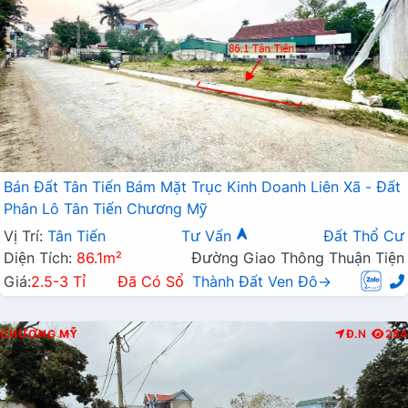
Bán Đất Tân Tiến Bám Mặt Trục Kinh Doanh Liên Xã - Đất
Phân Lô Tân Tiến Chương Mỹ
Vị Trí:
Tân Tiến
Tư Vấn
Đất Thổ Cư
Diện Tích:
86.1m²
Đường Giao Thông Thuận Tiện
Giá:
2.5-3 Tỉ
Đã Có Sổ
Thành Đất Ven Đô→
CHƯƠNG MỸ
Đ.N
284