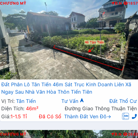
CHƯƠNG MỸ
Đ.N
1857
Đất Phân Lô Tân Tiến 46m Sát Trục Kinh Doanh Liên Xã
Ngay Sau Nhà Văn Hòa Thôn Tiến Tiên
Vị Trí:
Tân Tiến
Tư Vấn
Đất Thổ Cư
Diện Tích:
46m²
Đường Giao Thông Thuận Tiện
Giá:
1-1.5 Tỉ
Đã Có Sổ
Thành Đất Ven Đô→
CHƯƠNG MỸ
Đ.N
2642