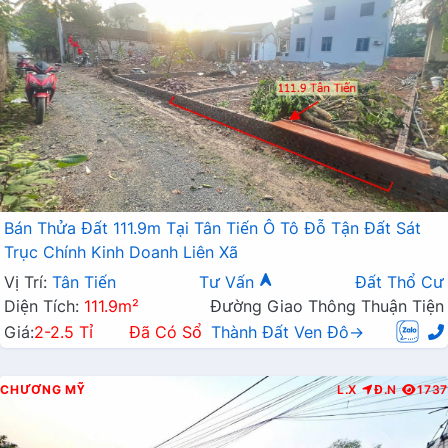
Bán Thửa Đất 111.9m Tại Tân Tiến Ô Tô Đỗ Tận Đất Sát
Trục Chính Kinh Doanh Liên Xã
Vị Trí:
Tân Tiến
Tư Vấn
Đất Thổ Cư
Diện Tích:
111.9m²
Đường Giao Thông Thuận Tiện
Giá:
2-2.5 Tỉ
Đã Có Sổ
Thành Đất Ven Đô→
CHƯƠNG MỸ
L.X
Đ.N
1737