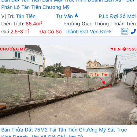
Phân Lô Tân Tiến Chương Mỹ
Vị Trí:
Tân Tiến
Tư Vấn
P.Lô Đợi Sổ Mới
Diện Tích:
85.4m²
Đường Giao Thông Thuận Tiện
Giá:
2.5-3 Tỉ
Đã Có Sổ
Thành Đất Ven Đô→
CHƯƠNG MỸ
Đ.N
1555
Bán Thửa Đất 75M2 Tại Tân Tiến Chương Mỹ Sát Trục