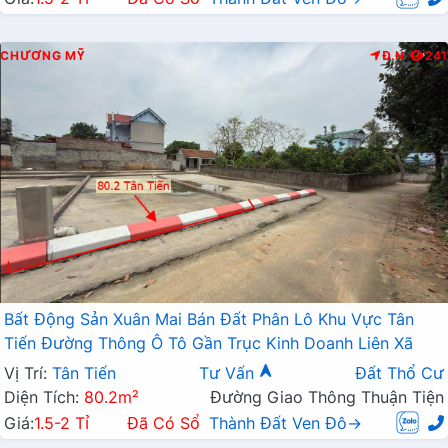
CHƯƠNG MỸ
Đ.N
241
Bất Động Sản Xuân Mai Bán Đất Phân Lô Khu Vực Tân
Tiến Đường Thông Ô Tô Gần Trục Kinh Doanh Liên Xã
Vị Trí:
Tân Tiến
Tư Vấn
Đất Thổ Cư
Diện Tích:
80.2m²
Đường Giao Thông Thuận Tiện
Giá:
1.5-2 Tỉ
Đã Có Sổ
Thành Đất Ven Đô→