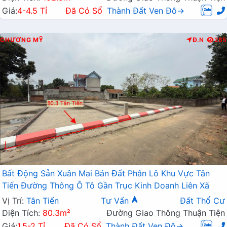
Giá:
4-4.5 Tỉ
Đã Có Sổ
Thành Đất Ven Đô→
CHƯƠNG MỸ
Đ.N
265
Bất Động Sản Xuân Mai Bán Đất Phân Lô Khu Vực Tân
Tiến Đường Thông Ô Tô Gần Trục Kinh Doanh Liên Xã
Vị Trí:
Tân Tiến
Tư Vấn
Đất Thổ Cư
Diện Tích:
80.3m²
Đường Giao Thông Thuận Tiện
Giá:
1.5-2 Tỉ
Đã Có Sổ
Thành Đất Ven Đô→