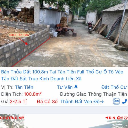
Bán Thửa Đất 100.8m Tại Tân Tiến Full Thổ Cư Ô Tô Vào
Tận Đất Sát Trục Kinh Doanh Liên Xã
Vị Trí:
Tân Tiến
Tư Vấn
Đất Thổ Cư
Diện Tích:
100.8m²
Đường Giao Thông Thuận Tiện
Giá:
2-2.5 Tỉ
Đã Có Sổ
Thành Đất Ven Đô→
CHƯƠNG MỸ
Đ.N
572