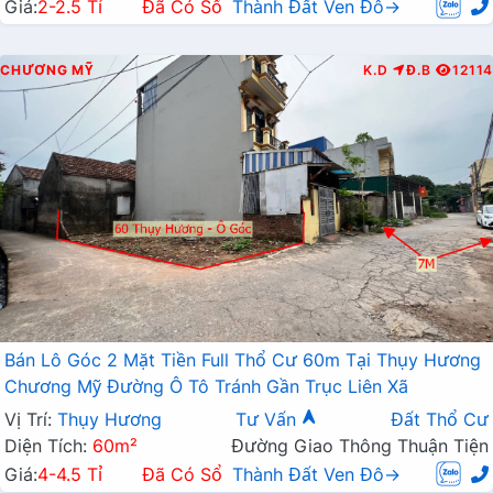
Giá:
2-2.5 Tỉ
Đã Có Sổ
Thành Đất Ven Đô→
CHƯƠNG MỸ
K.D
Đ.B
12114
Bán Lô Góc 2 Mặt Tiền Full Thổ Cư 60m Tại Thụy Hương
Chương Mỹ Đường Ô Tô Tránh Gần Trục Liên Xã
Vị Trí:
Thụy Hương
Tư Vấn
Đất Thổ Cư
Diện Tích:
60m²
Đường Giao Thông Thuận Tiện
Giá:
4-4.5 Tỉ
Đã Có Sổ
Thành Đất Ven Đô→