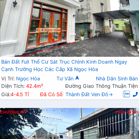
Bán Đất Full Thổ Cư Sát Trục Chính Kinh Doanh Ngay
Cạnh Trường Học Các Cấp Xã Ngọc Hòa
Vị Trí:
Ngọc Hòa
Tư Vấn
Nhà Dân Sinh Bán
Diện Tích:
42.4m²
Đường Giao Thông Thuận Tiện
Giá:
4-4.5 Tỉ
Đã Có Sổ
Thành Đất Ven Đô→
CHƯƠNG MỸ
Đ.B
145