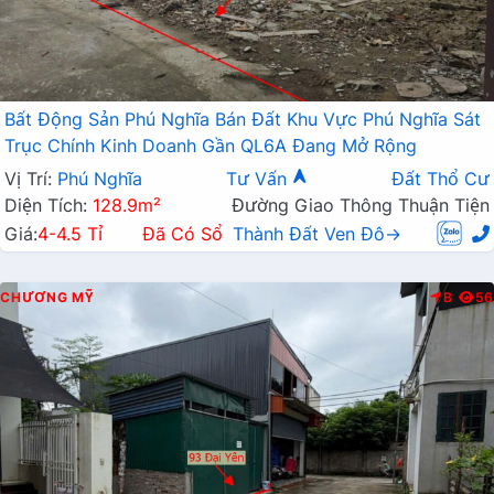
Bất Động Sản Phú Nghĩa Bán Đất Khu Vực Phú Nghĩa Sát
Trục Chính Kinh Doanh Gần QL6A Đang Mở Rộng
Vị Trí:
Phú Nghĩa
Tư Vấn
Đất Thổ Cư
Diện Tích:
128.9m²
Đường Giao Thông Thuận Tiện
Giá:
4-4.5 Tỉ
Đã Có Sổ
Thành Đất Ven Đô→
CHƯƠNG MỸ
B
56