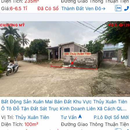
Diện Tích:
235m²
Đường Giao Thông Thuận Tiện
Giá:
6-6.5 Tỉ
Đã Có Sổ
Thành Đất Ven Đô→
CHƯƠNG MỸ
Đ.B
129
Bất Động Sản Xuân Mai Bán Đất Khu Vực Thủy Xuân Tiên
Ô Tô Đỗ Tận Đất Sát Trục Kinh Doanh Liên Xã Cách QL6A
Chỉ Vài Trăm Mét
Vị Trí:
Thủy Xuân Tiên
Tư Vấn
P.Lô Đợi Sổ Mới
Diện Tích:
100m²
Đường Giao Thông Thuận Tiện