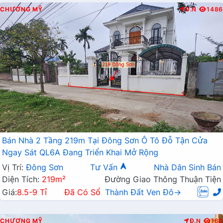
CHƯƠNG MỸ
Đ.N
1486
Bán Nhà 2 Tầng 219m Tại Đông Sơn Ô Tô Đỗ Tận Cửa
Ngay Sát QL6A Đang Triển Khai Mở Rộng
Vị Trí:
Đông Sơn
Tư Vấn
Nhà Dân Sinh Bán
Diện Tích:
219m²
Đường Giao Thông Thuận Tiện
Giá:
8.5-9 Tỉ
Đã Có Sổ
Thành Đất Ven Đô→
CHƯƠNG MỸ
Đ.N
160