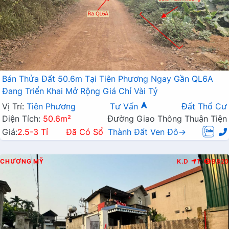
Bán Thửa Đất 50.6m Tại Tiên Phương Ngay Gần QL6A
Đang Triển Khai Mở Rộng Giá Chỉ Vài Tỷ
Vị Trí:
Tiên Phương
Tư Vấn
Đất Thổ Cư
Diện Tích:
50.6m²
Đường Giao Thông Thuận Tiện
Giá:
2.5-3 Tỉ
Đã Có Sổ
Thành Đất Ven Đô→
CHƯƠNG MỸ
K.D
T
8820