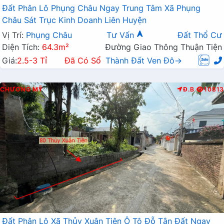
Đất Phân Lô Phụng Châu Ngay Trung Tâm Xã Phụng
Châu Sát Trục Kinh Doanh Liên Huyện
Vị Trí:
Phụng Châu
Tư Vấn
Đất Thổ Cư
Diện Tích:
64.3m²
Đường Giao Thông Thuận Tiện
Giá:
2.5-3 Tỉ
Đã Có Sổ
Thành Đất Ven Đô→
CHƯƠNG MỸ
Đ.B
10813
Đất Phân Lô Xã Thủy Xuân Tiên Ô Tô Đỗ Tận Đất Ngay