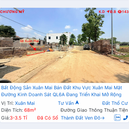
CHƯƠNG MỸ
K.D
Đ.B
143
Bất Động Sản Xuân Mai Bán Đất Khu Vực Xuân Mai Mặt
Đường Kinh Doanh Sát QL6A Đang Triển Khai Mở Rộng
Vị Trí:
Xuân Mai
Tư Vấn
Đất Thổ Cư
Diện Tích:
68m²
Đường Giao Thông Thuận Tiện
Giá:
3-3.5 Tỉ
Đã Có Sổ
Thành Đất Ven Đô→