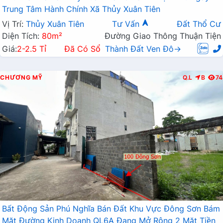
Trung Tâm Hành Chính Xã Thủy Xuân Tiên
Vị Trí:
Thủy Xuân Tiên
Tư Vấn
Đất Thổ Cư
Diện Tích:
80m²
Đường Giao Thông Thuận Tiện
Giá:
2-2.5 Tỉ
Đã Có Sổ
Thành Đất Ven Đô→
CHƯƠNG MỸ
Q.L
B
74
Bất Động Sản Phú Nghĩa Bán Đất Khu Vực Đông Sơn Bám
Mặt Đường Kinh Doanh QL6A Đang Mở Rộng 2 Mặt Tiền