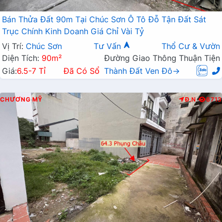
Bán Thửa Đất 90m Tại Chúc Sơn Ô Tô Đỗ Tận Đất Sát
Trục Chính Kinh Doanh Giá Chỉ Vài Tỷ
Vị Trí:
Chúc Sơn
Tư Vấn
Thổ Cư & Vườn
Diện Tích:
90m²
Đường Giao Thông Thuận Tiện
Giá:
6.5-7 Tỉ
Đã Có Sổ
Thành Đất Ven Đô→
CHƯƠNG MỸ
Đ.N
6713