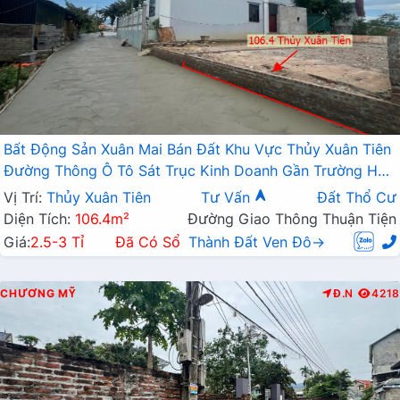
Bất Động Sản Xuân Mai Bán Đất Khu Vực Thủy Xuân Tiên
Đường Thông Ô Tô Sát Trục Kinh Doanh Gần Trường Học
Các Cấp
Vị Trí:
Thủy Xuân Tiên
Tư Vấn
Đất Thổ Cư
Diện Tích:
106.4m²
Đường Giao Thông Thuận Tiện
Giá:
2.5-3 Tỉ
Đã Có Sổ
Thành Đất Ven Đô→
CHƯƠNG MỸ
Đ.N
4218