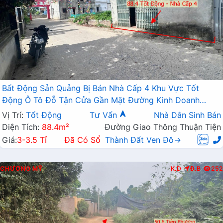
Bất Động Sản Quảng Bị Bán Nhà Cấp 4 Khu Vực Tốt
Động Ô Tô Đỗ Tận Cửa Gần Mặt Đường Kinh Doanh
Nguyễn Văn Trỗi
Vị Trí:
Tốt Động
Tư Vấn
Nhà Dân Sinh Bán
Diện Tích:
88.4m²
Đường Giao Thông Thuận Tiện
Giá:
3-3.5 Tỉ
Đã Có Sổ
Thành Đất Ven Đô→
CHƯƠNG MỸ
K.D
Đ.B
252