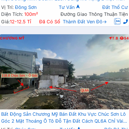
Vị Trí:
Đông Sơn
Tư Vấn
Đất Thổ Cư
Diện Tích:
100m²
Đường Giao Thông Thuận Tiện
Giá:
12-12.5 Tỉ
Đã Có Sổ
Thành Đất Ven Đô→
CHƯƠNG MỸ
T.B
54
Bất Động Sản Chương Mỹ Bán Đất Khu Vực Chúc Sơn Lô
Góc 2 Mặt Thoáng Ô Tô Đỗ Tận Đất Cách QL6A Chỉ Vài
Bước Chân