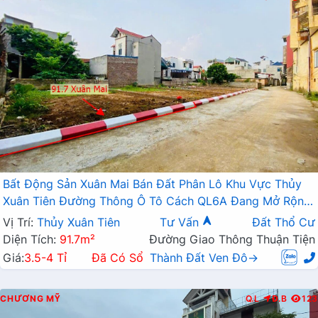
Bất Động Sản Xuân Mai Bán Đất Phân Lô Khu Vực Thủy
Xuân Tiên Đường Thông Ô Tô Cách QL6A Đang Mở Rộng
Chỉ Vài Bước Chân
Vị Trí:
Thủy Xuân Tiên
Tư Vấn
Đất Thổ Cư
Diện Tích:
91.7m²
Đường Giao Thông Thuận Tiện
Giá:
3.5-4 Tỉ
Đã Có Sổ
Thành Đất Ven Đô→
CHƯƠNG MỸ
Q.L
Đ.B
123