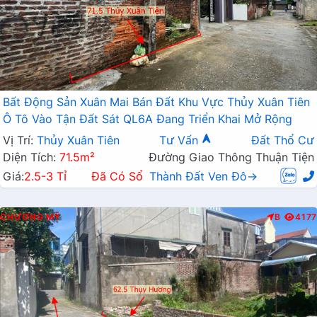
Bất Động Sản Xuân Mai Bán Đất Khu Vực Thủy Xuân Tiên
Ô Tô Vào Tận Đất Sát QL6A Đang Triển Khai Mở Rộng
Vị Trí:
Thủy Xuân Tiên
Tư Vấn
Đất Thổ Cư
Diện Tích:
71.5m²
Đường Giao Thông Thuận Tiện
Giá:
2.5-3 Tỉ
Đã Có Sổ
Thành Đất Ven Đô→
CHƯƠNG MỸ
B
4177