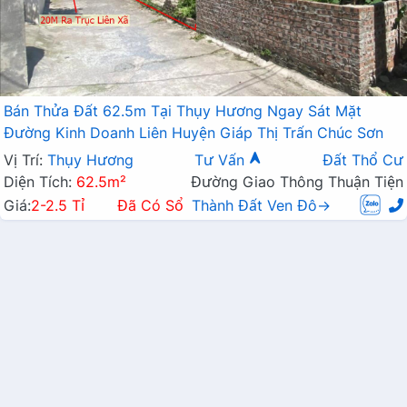
Bán Thửa Đất 62.5m Tại Thụy Hương Ngay Sát Mặt
Đường Kinh Doanh Liên Huyện Giáp Thị Trấn Chúc Sơn
Vị Trí:
Thụy Hương
Tư Vấn
Đất Thổ Cư
Diện Tích:
62.5m²
Đường Giao Thông Thuận Tiện
Giá:
2-2.5 Tỉ
Đã Có Sổ
Thành Đất Ven Đô→