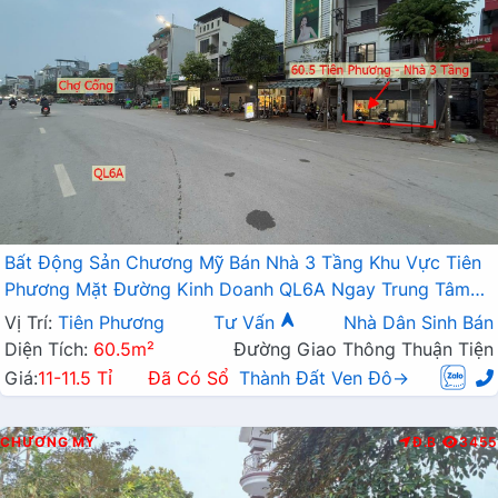
Bất Động Sản Chương Mỹ Bán Nhà 3 Tầng Khu Vực Tiên
Phương Mặt Đường Kinh Doanh QL6A Ngay Trung Tâm
Chợ Cống
Vị Trí:
Tiên Phương
Tư Vấn
Nhà Dân Sinh Bán
Diện Tích:
60.5m²
Đường Giao Thông Thuận Tiện
Giá:
11-11.5 Tỉ
Đã Có Sổ
Thành Đất Ven Đô→
CHƯƠNG MỸ
Đ.B
3455