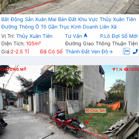
Bất Động Sản Xuân Mai Bán Đất Khu Vực Thủy Xuân Tiên
Đường Thông Ô Tô Gần Trục Kinh Doanh Liên Xã
Vị Trí:
Thủy Xuân Tiên
Tư Vấn
P.Lô Đợi Sổ Mới
Diện Tích:
105m²
Đường Giao Thông Thuận Tiện
Giá:
2-2.5 Tỉ
Đã Có Sổ
Thành Đất Ven Đô→
CHƯƠNG MỸ
T.N
7825