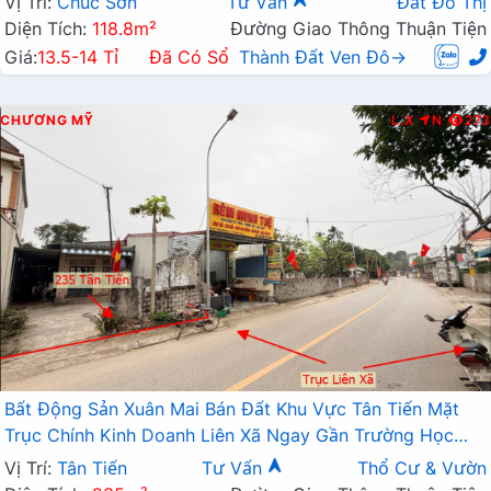
Vị Trí:
Chúc Sơn
Tư Vấn
Đất Đô Thị
Diện Tích:
118.8m²
Đường Giao Thông Thuận Tiện
Giá:
13.5-14 Tỉ
Đã Có Sổ
Thành Đất Ven Đô→
CHƯƠNG MỸ
L.X
N
273
Bất Động Sản Xuân Mai Bán Đất Khu Vực Tân Tiến Mặt
Trục Chính Kinh Doanh Liên Xã Ngay Gần Trường Học
Các Cấp
Vị Trí:
Tân Tiến
Tư Vấn
Thổ Cư & Vườn