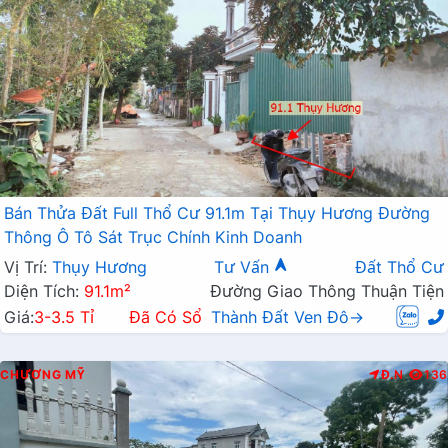
Bán Thửa Đất Full Thổ Cư 91.1m Tại Thụy Hương Đường
Thông Ô Tô Sát Trục Chính Kinh Doanh
Vị Trí:
Thụy Hương
Tư Vấn
Đất Thổ Cư
Diện Tích:
91.1m²
Đường Giao Thông Thuận Tiện
Giá:
3-3.5 Tỉ
Đã Có Sổ
Thành Đất Ven Đô→
CHƯƠNG MỸ
Đ.N
136