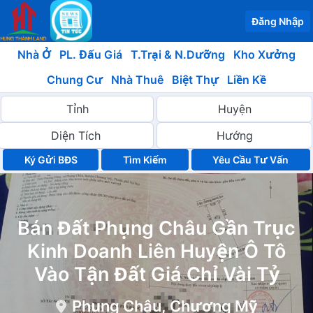
Đăng Nhập
Nhà Ở
PL. Đấu Giá
T.Trại & N.Dưỡng
Kho Xưởng
Chung Cư
Nhà Thuê
Biệt Thự
Liền Kề
Ký Gửi BĐS
Yêu Cầu Tư Vấn
Bán Đất Phụng Châu Gần Trục
Kinh Doanh Liên Huyện Ô Tô
Vào Tận Đất Giá Chỉ Vài Tỷ
Phụng Châu, Chương Mỹ