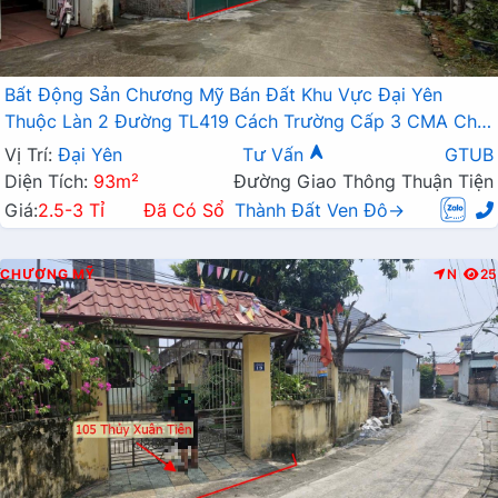
Bất Động Sản Chương Mỹ Bán Đất Khu Vực Đại Yên
Thuộc Làn 2 Đường TL419 Cách Trường Cấp 3 CMA Chỉ
Vài Trăm Mét
Vị Trí:
Đại Yên
Tư Vấn
GTUB
Diện Tích:
93m²
Đường Giao Thông Thuận Tiện
Giá:
2.5-3 Tỉ
Đã Có Sổ
Thành Đất Ven Đô→
CHƯƠNG MỸ
N
25