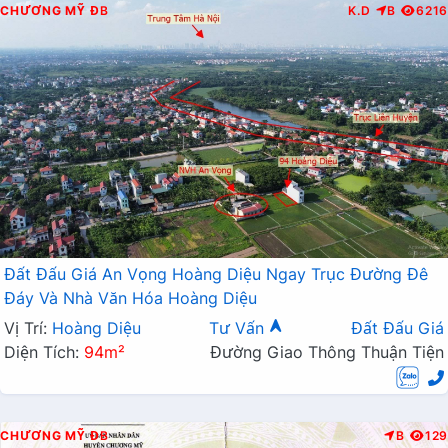
CHƯƠNG MỸ
ĐB
K.D
B
6216
Đất Đấu Giá An Vọng Hoàng Diệu Ngay Trục Đường Đê
Đáy Và Nhà Văn Hóa Hoàng Diệu
Vị Trí:
Hoàng Diệu
Tư Vấn
Đất Đấu Giá
Diện Tích:
94m²
Đường Giao Thông Thuận Tiện
CHƯƠNG MỸ
ĐB
B
129