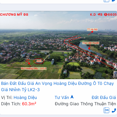
CHƯƠNG MỸ
ĐB
K.D
B
6605
Bán Đất Đấu Giá An Vọng Hoàng Diệu Đường Ô Tô Chạy
Giá Nhỉnh Tỷ LK2-3
Vị Trí:
Hoàng Diệu
Tư Vấn
Đất Đấu Giá
Diện Tích:
60.3m²
Đường Giao Thông Thuận Tiện