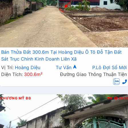
Bán Thửa Đất 300.6m Tại Hoàng Diệu Ô Tô Đỗ Tận Đất
Sát Trục Chính Kinh Doanh Liên Xã
Vị Trí:
Hoàng Diệu
Tư Vấn
P.Lô Đợi Sổ Mới
Diện Tích:
300.6m²
Đường Giao Thông Thuận Tiện
CHƯƠNG MỸ
ĐB
B
4642