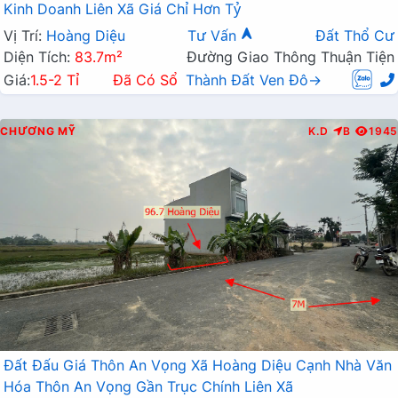
Kinh Doanh Liên Xã Giá Chỉ Hơn Tỷ
Vị Trí:
Hoàng Diệu
Tư Vấn
Đất Thổ Cư
Diện Tích:
83.7m²
Đường Giao Thông Thuận Tiện
Giá:
1.5-2 Tỉ
Đã Có Sổ
Thành Đất Ven Đô→
CHƯƠNG MỸ
K.D
B
1945
Đất Đấu Giá Thôn An Vọng Xã Hoàng Diệu Cạnh Nhà Văn
Hóa Thôn An Vọng Gần Trục Chính Liên Xã