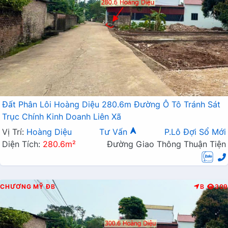
Đất Phân Lôi Hoàng Diệu 280.6m Đường Ô Tô Tránh Sát
Trục Chính Kinh Doanh Liên Xã
Vị Trí:
Hoàng Diệu
Tư Vấn
P.Lô Đợi Sổ Mới
Diện Tích:
280.6m²
Đường Giao Thông Thuận Tiện
CHƯƠNG MỸ
ĐB
B
309