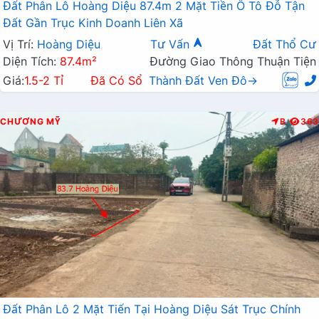
Đất Phân Lô Hoàng Diệu 87.4m 2 Mặt Tiền Ô Tô Đỗ Tận
Đất Gần Trục Kinh Doanh Liên Xã
Vị Trí:
Hoàng Diệu
Tư Vấn
Đất Thổ Cư
Diện Tích:
87.4m²
Đường Giao Thông Thuận Tiện
Giá:
1.5-2 Tỉ
Đã Có Sổ
Thành Đất Ven Đô→
CHƯƠNG MỸ
B
363
Đất Phân Lô 2 Mặt Tiến Tại Hoàng Diệu Sát Trục Chính