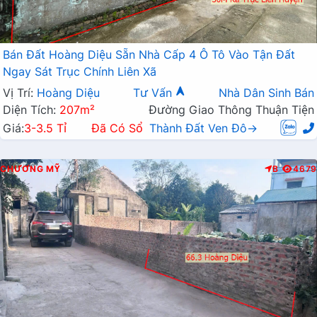
Bán Đất Hoàng Diệu Sẵn Nhà Cấp 4 Ô Tô Vào Tận Đất
Ngay Sát Trục Chính Liên Xã
Vị Trí:
Hoàng Diệu
Tư Vấn
Nhà Dân Sinh Bán
Diện Tích:
207m²
Đường Giao Thông Thuận Tiện
Giá:
3-3.5 Tỉ
Đã Có Sổ
Thành Đất Ven Đô→
CHƯƠNG MỸ
B
4679