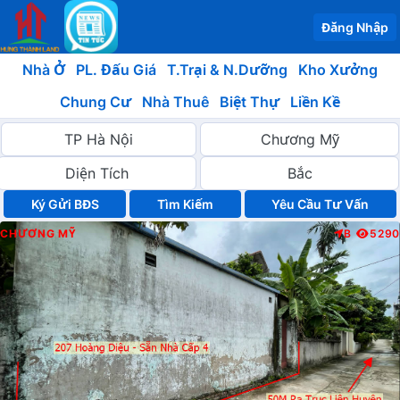
Đăng Nhập
Nhà Ở
PL. Đấu Giá
T.Trại & N.Dưỡng
Kho Xưởng
Chung Cư
Nhà Thuê
Biệt Thự
Liền Kề
Ký Gửi BĐS
Yêu Cầu Tư Vấn
CHƯƠNG MỸ
B
5290