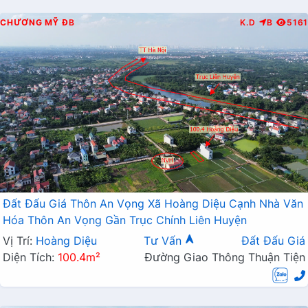
CHƯƠNG MỸ
ĐB
K.D
B
5161
Đất Đấu Giá Thôn An Vọng Xã Hoàng Diệu Cạnh Nhà Văn
Hóa Thôn An Vọng Gần Trục Chính Liên Huyện
Vị Trí:
Hoàng Diệu
Tư Vấn
Đất Đấu Giá
Diện Tích:
100.4m²
Đường Giao Thông Thuận Tiện