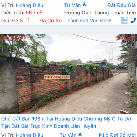
Vị Trí:
Hoàng Diệu
Tư Vấn
Đất Đấu Giá
Diện Tích:
96.7m²
Đường Giao Thông Thuận Tiện
Giá:
3-3.5 Tỉ
Đã Có Sổ
Thành Đất Ven Đô→
CHƯƠNG MỸ
B
881
Chủ Cắt Bán 198m Tại Hoàng Diệu Chương Mỹ Ô Tô Đỗ
Tận Đất Sát Trục Kinh Doanh Liên Huyện
Vị Trí:
Hoàng Diệu
Tư Vấn
P.Lô Đợi Sổ Mới