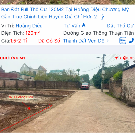
Bán Đất Full Thổ Cư 120M2 Tại Hoàng Diệu Chương Mỹ
Gần Trục Chính Liên Huyện Giá Chỉ Hơn 2 Tỷ
Vị Trí:
Hoàng Diệu
Tư Vấn
Đất Thổ Cư
Diện Tích:
120m²
Đường Giao Thông Thuận Tiện
Giá:
1.5-2 Tỉ
Đã Có Sổ
Thành Đất Ven Đô→
CHƯƠNG MỸ
B
395