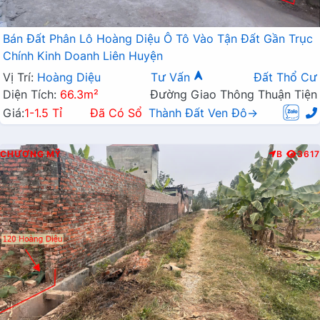
Bán Đất Phân Lô Hoàng Diệu Ô Tô Vào Tận Đất Gần Trục
Chính Kinh Doanh Liên Huyện
Vị Trí:
Hoàng Diệu
Tư Vấn
Đất Thổ Cư
Diện Tích:
66.3m²
Đường Giao Thông Thuận Tiện
Giá:
1-1.5 Tỉ
Đã Có Sổ
Thành Đất Ven Đô→
CHƯƠNG MỸ
B
3617