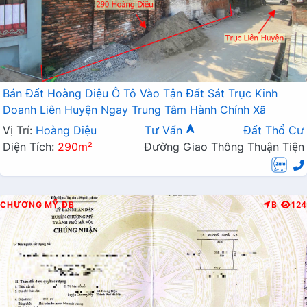
Bán Đất Hoàng Diệu Ô Tô Vào Tận Đất Sát Trục Kinh
Doanh Liên Huyện Ngay Trung Tâm Hành Chính Xã
Vị Trí:
Hoàng Diệu
Tư Vấn
Đất Thổ Cư
Diện Tích:
290m²
Đường Giao Thông Thuận Tiện
CHƯƠNG MỸ
ĐB
B
124