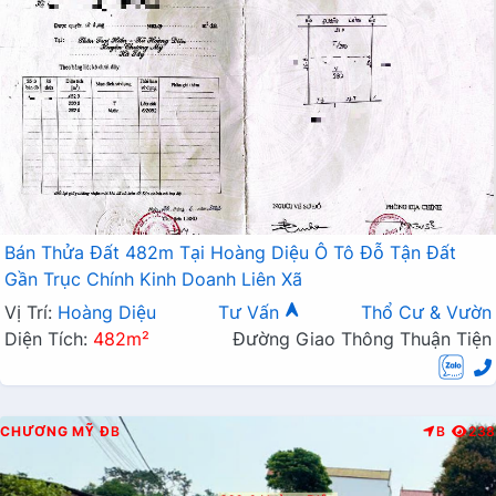
Bán Thửa Đất 482m Tại Hoàng Diệu Ô Tô Đỗ Tận Đất
Gần Trục Chính Kinh Doanh Liên Xã
Vị Trí:
Hoàng Diệu
Tư Vấn
Thổ Cư & Vườn
Diện Tích:
482m²
Đường Giao Thông Thuận Tiện
CHƯƠNG MỸ
ĐB
B
238