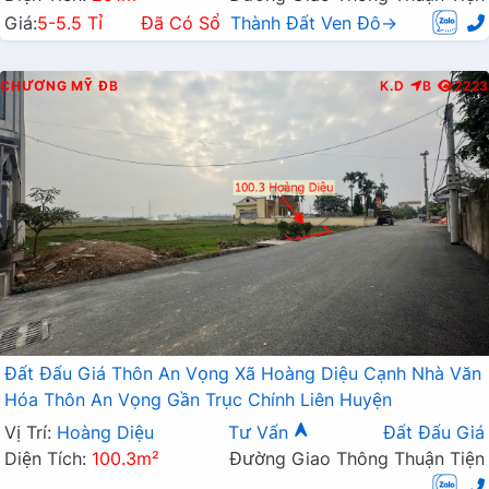
Giá:
5-5.5 Tỉ
Đã Có Sổ
Thành Đất Ven Đô→
CHƯƠNG MỸ
ĐB
K.D
B
2223
Đất Đấu Giá Thôn An Vọng Xã Hoàng Diệu Cạnh Nhà Văn
Hóa Thôn An Vọng Gần Trục Chính Liên Huyện
Vị Trí:
Hoàng Diệu
Tư Vấn
Đất Đấu Giá
Diện Tích:
100.3m²
Đường Giao Thông Thuận Tiện