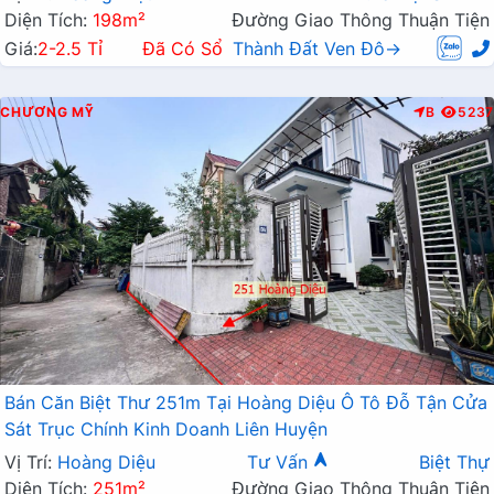
Diện Tích:
198m²
Đường Giao Thông Thuận Tiện
Giá:
2-2.5 Tỉ
Đã Có Sổ
Thành Đất Ven Đô→
CHƯƠNG MỸ
B
5237
Bán Căn Biệt Thư 251m Tại Hoàng Diệu Ô Tô Đỗ Tận Cửa
Sát Trục Chính Kinh Doanh Liên Huyện
Vị Trí:
Hoàng Diệu
Tư Vấn
Biệt Thự
Diện Tích:
251m²
Đường Giao Thông Thuận Tiện