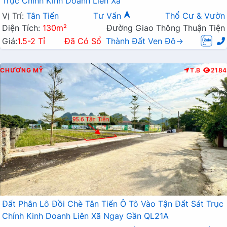
Trục Chính Kinh Doanh Liên Xã
Vị Trí:
Tân Tiến
Tư Vấn
Thổ Cư & Vườn
Diện Tích:
130m²
Đường Giao Thông Thuận Tiện
Giá:
1.5-2 Tỉ
Đã Có Sổ
Thành Đất Ven Đô→
CHƯƠNG MỸ
T.B
2184
Đất Phân Lô Đồi Chè Tân Tiến Ô Tô Vào Tận Đất Sát Trục
Chính Kinh Doanh Liên Xã Ngay Gần QL21A