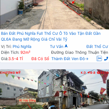
Bán Đất Phú Nghĩa Full Thổ Cư Ô Tô Vào Tận Đất Gần
QL6A Đang Mở Rộng Giá Chỉ Vài Tỷ
Vị Trí:
Phú Nghĩa
Tư Vấn
Đất Thổ Cư
Diện Tích:
92m²
Đường Giao Thông Thuận Tiện
Giá:
3.5-4 Tỉ
Đã Có Sổ
Thành Đất Ven Đô→
CHƯƠNG MỸ
K.D
Đ.B
5035