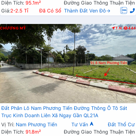
Diện Tích:
95.1m²
Đường Giao Thông Thuận Tiện
Giá:
2-2.5 Tỉ
Đã Có Sổ
Thành Đất Ven Đô→
CHƯƠNG MỸ
T.N
444
Đất Phân Lô Nam Phương Tiến Đường Thông Ô Tô Sát
Trục Kinh Doanh Liên Xã Ngay Gần QL21A
Vị Trí:
Nam Phương Tiến
Tư Vấn
Đất Thổ Cư
Diện Tích:
91.8m²
Đường Giao Thông Thuận Tiện