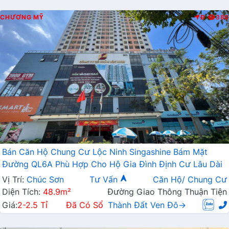
CHƯƠNG MỸ
Đ
380
Bán Căn Hộ Chung Cư Lộc Ninh Singashine Bám Mặt
Đường QL6A Phù Hợp Cho Hộ Gia Đình Định Cư Lâu Dài
Vị Trí:
Chúc Sơn
Tư Vấn
Căn Hộ/ Chung Cư
Diện Tích:
48.9m²
Đường Giao Thông Thuận Tiện
Giá:
2-2.5 Tỉ
Đã Có Sổ
Thành Đất Ven Đô→