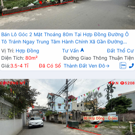
Bán Lô Góc 2 Mặt Thoáng 80m Tại Hợp Đồng Đường Ô
Tô Tránh Ngay Trung Tâm Hành Chính Xã Gần Đường
TL419
Vị Trí:
Hợp Đồng
Tư Vấn
Đất Thổ Cư
Diện Tích:
80m²
Đường Giao Thông Thuận Tiện
Giá:
3.5-4 Tỉ
Đã Có Sổ
Thành Đất Ven Đô→
CHƯƠNG MỸ
Đ.N
5208