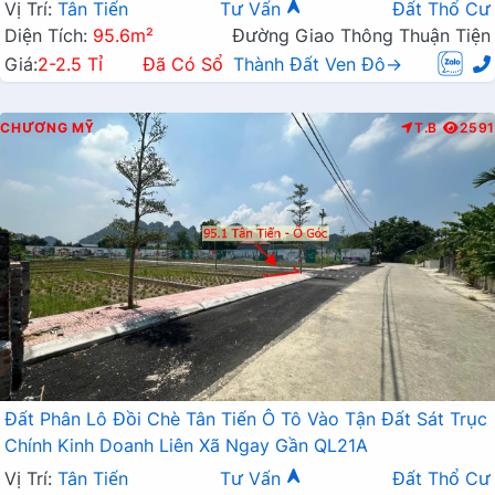
Vị Trí:
Tân Tiến
Tư Vấn
Đất Thổ Cư
Diện Tích:
95.6m²
Đường Giao Thông Thuận Tiện
Giá:
2-2.5 Tỉ
Đã Có Sổ
Thành Đất Ven Đô→
CHƯƠNG MỸ
T.B
2591
Đất Phân Lô Đồi Chè Tân Tiến Ô Tô Vào Tận Đất Sát Trục
Chính Kinh Doanh Liên Xã Ngay Gần QL21A
Vị Trí:
Tân Tiến
Tư Vấn
Đất Thổ Cư