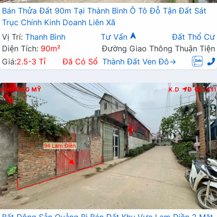
Bán Thửa Đất 90m Tại Thành Bình Ô Tô Đỗ Tận Đất Sát
Trục Chính Kinh Doanh Liên Xã
Vị Trí:
Thanh Bình
Tư Vấn
Đất Thổ Cư
Diện Tích:
90m²
Đường Giao Thông Thuận Tiện
Giá:
2.5-3 Tỉ
Đã Có Sổ
Thành Đất Ven Đô→
CHƯƠNG MỸ
K.D
Đ
3411
Bất Động Sản Quảng Bị Bán Đất Khu Vực Lam Điền 2 Mặt