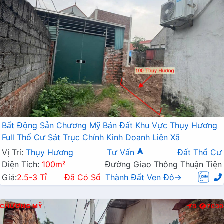
Bất Động Sản Chương Mỹ Bán Đất Khu Vực Thụy Hương
Full Thổ Cư Sát Trục Chính Kinh Doanh Liên Xã
Vị Trí:
Thụy Hương
Tư Vấn
Đất Thổ Cư
Diện Tích:
100m²
Đường Giao Thông Thuận Tiện
Giá:
2.5-3 Tỉ
Đã Có Sổ
Thành Đất Ven Đô→
CHƯƠNG MỸ
B
7030