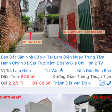
Bán Đất Sẵn Nhà Cấp 4 Tại Lam Điền Ngay Trung Tâm
Hành Chính Xã Sát Trục Kinh Doanh Giá Chỉ Hơn 2 Tỷ
Vị Trí:
Lam Điền
Tư Vấn
Nhà Dân Sinh Bán
Diện Tích:
82.5m²
Đường Giao Thông Thuận Tiện
Giá:
2-2.5 Tỉ
Đã Có Sổ
Thành Đất Ven Đô→
CHƯƠNG MỸ
Đ.N
3491