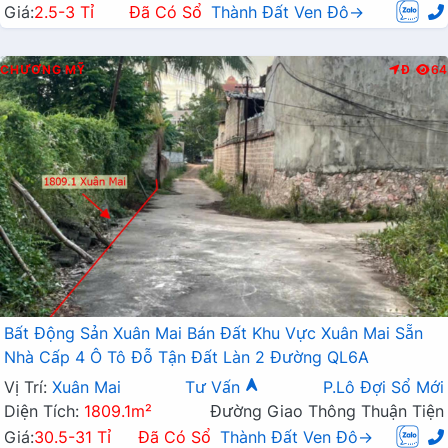
Giá:
2.5-3 Tỉ
Đã Có Sổ
Thành Đất Ven Đô→
CHƯƠNG MỸ
Đ
64
Bất Động Sản Xuân Mai Bán Đất Khu Vực Xuân Mai Sẵn
Nhà Cấp 4 Ô Tô Đỗ Tận Đất Làn 2 Đường QL6A
Vị Trí:
Xuân Mai
Tư Vấn
P.Lô Đợi Sổ Mới
Diện Tích:
1809.1m²
Đường Giao Thông Thuận Tiện
Giá:
30.5-31 Tỉ
Đã Có Sổ
Thành Đất Ven Đô→