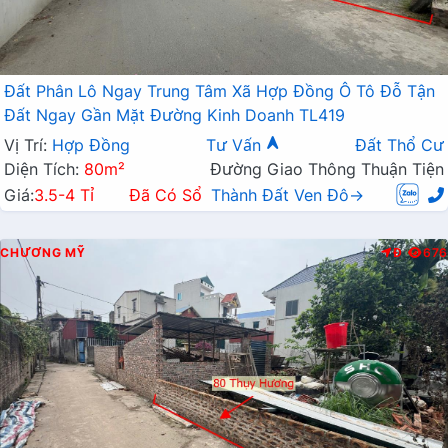
Đất Phân Lô Ngay Trung Tâm Xã Hợp Đồng Ô Tô Đỗ Tận
Đất Ngay Gần Mặt Đường Kinh Doanh TL419
Vị Trí:
Hợp Đồng
Tư Vấn
Đất Thổ Cư
Diện Tích:
80m²
Đường Giao Thông Thuận Tiện
Giá:
3.5-4 Tỉ
Đã Có Sổ
Thành Đất Ven Đô→
CHƯƠNG MỸ
Đ
676