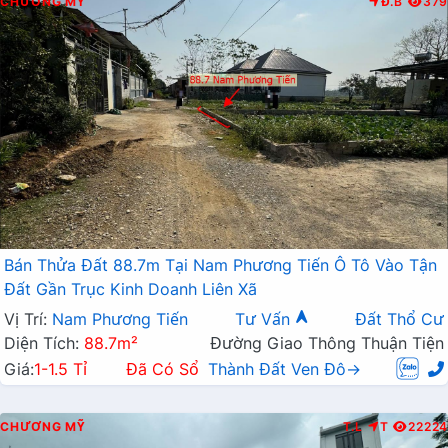
CHƯƠNG MỸ
Đ.B
379
Bán Thửa Đất 88.7m Tại Nam Phương Tiến Ô Tô Vào Tận
Đất Gần Trục Kinh Doanh Liên Xã
Vị Trí:
Nam Phương Tiến
Tư Vấn
Đất Thổ Cư
Diện Tích:
88.7m²
Đường Giao Thông Thuận Tiện
Giá:
1-1.5 Tỉ
Đã Có Sổ
Thành Đất Ven Đô→
CHƯƠNG MỸ
T.L
T
22224