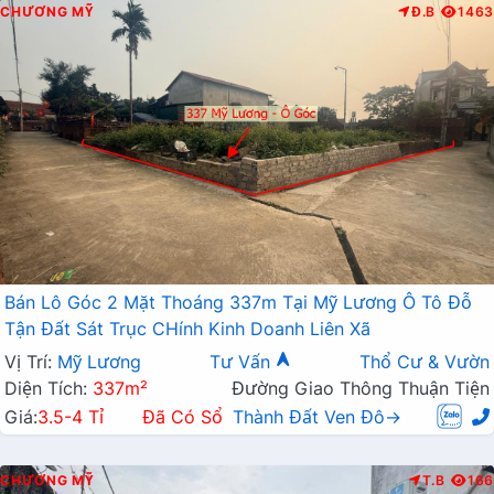
CHƯƠNG MỸ
Đ.B
1463
Bán Lô Góc 2 Mặt Thoáng 337m Tại Mỹ Lương Ô Tô Đỗ
Tận Đất Sát Trục CHính Kinh Doanh Liên Xã
Vị Trí:
Mỹ Lương
Tư Vấn
Thổ Cư & Vườn
Diện Tích:
337m²
Đường Giao Thông Thuận Tiện
Giá:
3.5-4 Tỉ
Đã Có Sổ
Thành Đất Ven Đô→
CHƯƠNG MỸ
T.B
166