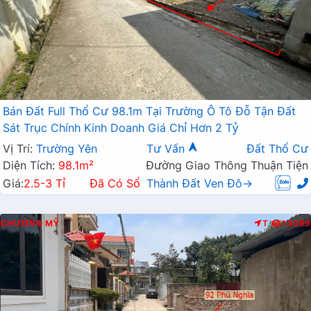
Bán Đất Full Thổ Cư 98.1m Tại Trường Ô Tô Đỗ Tận Đất
Sát Trục Chính Kinh Doanh Giá Chỉ Hơn 2 Tỷ
Vị Trí:
Trường Yên
Tư Vấn
Đất Thổ Cư
Diện Tích:
98.1m²
Đường Giao Thông Thuận Tiện
Giá:
2.5-3 Tỉ
Đã Có Sổ
Thành Đất Ven Đô→
CHƯƠNG MỸ
T
13099