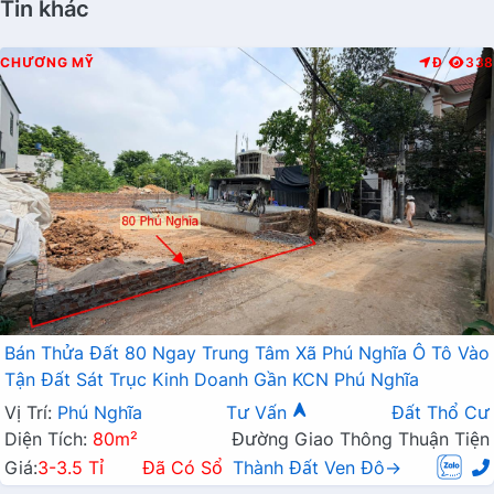
Tin khác
CHƯƠNG MỸ
Đ
338
Bán Thửa Đất 80 Ngay Trung Tâm Xã Phú Nghĩa Ô Tô Vào
Tận Đất Sát Trục Kinh Doanh Gần KCN Phú Nghĩa
Vị Trí:
Phú Nghĩa
Tư Vấn
Đất Thổ Cư
Diện Tích:
80m²
Đường Giao Thông Thuận Tiện
Giá:
3-3.5 Tỉ
Đã Có Sổ
Thành Đất Ven Đô→