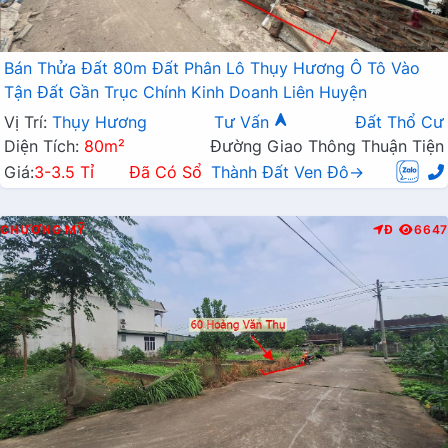
Bán Thửa Đất 80m Đất Phân Lô Thụy Hương Ô Tô Vào
Tận Đất Gần Trục Chính Kinh Doanh Liên Huyện
Vị Trí:
Thụy Hương
Tư Vấn
Đất Thổ Cư
Diện Tích:
80m²
Đường Giao Thông Thuận Tiện
Giá:
3-3.5 Tỉ
Đã Có Sổ
Thành Đất Ven Đô→
CHƯƠNG MỸ
Đ
6647