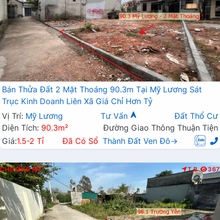
Bán Thửa Đất 2 Mặt Thoáng 90.3m Tại Mỹ Lương Sát
Trục Kinh Doanh Liên Xã Giá Chỉ Hơn Tỷ
Vị Trí:
Mỹ Lương
Tư Vấn
Đất Thổ Cư
Diện Tích:
90.3m²
Đường Giao Thông Thuận Tiện
Giá:
1.5-2 Tỉ
Đã Có Sổ
Thành Đất Ven Đô→
CHƯƠNG MỸ
T.B
367