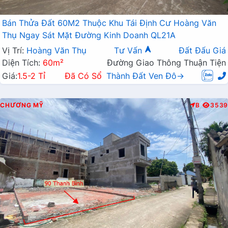
Bán Thửa Đất 60M2 Thuộc Khu Tái Định Cư Hoàng Văn
Thụ Ngay Sát Mặt Đường Kinh Doanh QL21A
Vị Trí:
Hoàng Văn Thụ
Tư Vấn
Đất Đấu Giá
Diện Tích:
60m²
Đường Giao Thông Thuận Tiện
Giá:
1.5-2 Tỉ
Đã Có Sổ
Thành Đất Ven Đô→
CHƯƠNG MỸ
B
3539