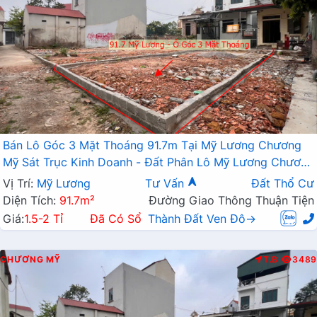
Bán Lô Góc 3 Mặt Thoáng 91.7m Tại Mỹ Lương Chương
Mỹ Sát Trục Kinh Doanh - Đất Phân Lô Mỹ Lương Chương
Mỹ
Vị Trí:
Mỹ Lương
Tư Vấn
Đất Thổ Cư
Diện Tích:
91.7m²
Đường Giao Thông Thuận Tiện
Giá:
1.5-2 Tỉ
Đã Có Sổ
Thành Đất Ven Đô→
CHƯƠNG MỸ
T.B
3489