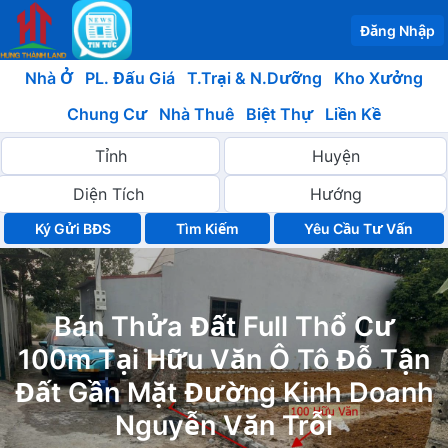
Đăng Nhập
Nhà Ở
PL. Đấu Giá
T.Trại & N.Dưỡng
Kho Xưởng
Chung Cư
Nhà Thuê
Biệt Thự
Liền Kề
Ký Gửi BĐS
Yêu Cầu Tư Vấn
Bán Thửa Đất Full Thổ Cư
100m Tại Hữu Văn Ô Tô Đỗ Tận
Đất Gần Mặt Đường Kinh Doanh
Nguyễn Văn Trỗi