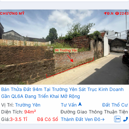
CHƯƠNG MỸ
Đ.N
2243
Bán Thửa Đất 94m Tại Trường Yên Sát Trục Kinh Doanh
Gần QL6A Đang Triển Khai Mở Rộng
Vị Trí:
Trường Yên
Tư Vấn
Đất Thổ Cư
Diện Tích:
94m²
Đường Giao Thông Thuận Tiện
Giá:
3-3.5 Tỉ
Đã Có Sổ
Thành Đất Ven Đô→