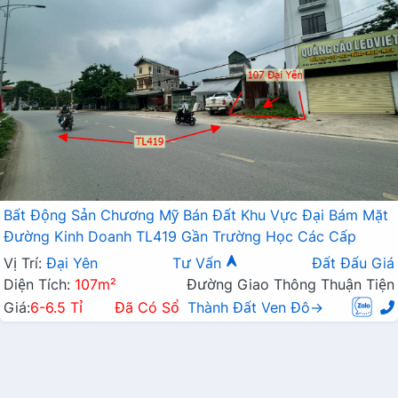
Bất Động Sản Chương Mỹ Bán Đất Khu Vực Đại Bám Mặt
Đường Kinh Doanh TL419 Gần Trường Học Các Cấp
Vị Trí:
Đại Yên
Tư Vấn
Đất Đấu Giá
Diện Tích:
107m²
Đường Giao Thông Thuận Tiện
Giá:
6-6.5 Tỉ
Đã Có Sổ
Thành Đất Ven Đô→