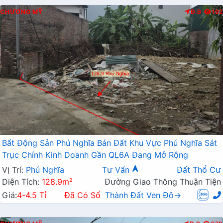
CHƯƠNG MỸ
Đ.B
192
Bất Động Sản Phú Nghĩa Bán Đất Khu Vực Phú Nghĩa Sát
Trục Chính Kinh Doanh Gần QL6A Đang Mở Rộng
Vị Trí:
Phú Nghĩa
Tư Vấn
Đất Thổ Cư
Diện Tích:
128.9m²
Đường Giao Thông Thuận Tiện
Giá:
4-4.5 Tỉ
Đã Có Sổ
Thành Đất Ven Đô→