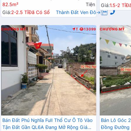
82.5m²
Tiện
Giá:
1.5-2 Tỉ
Đ
Giá:
2-2.5 Tỉ
Đã Có Sổ
Thành Đất Ven Đô→
CHƯƠNG MỸ
T
13099
CHƯƠNG MỸ
Bán Đất Phú Nghĩa Full Thổ Cư Ô Tô Vào
Bán Lô Góc 
Tận Đất Gần QL6A Đang Mở Rộng Giá
Đồng Đường 