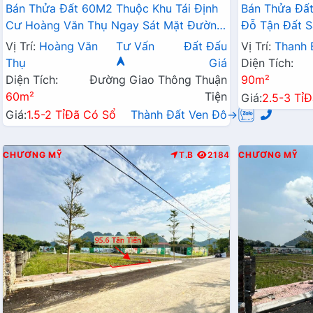
Bán Thửa Đất 60M2 Thuộc Khu Tái Định
Bán Thửa Đất
Cư Hoàng Văn Thụ Ngay Sát Mặt Đường
Đỗ Tận Đất S
Kinh Doanh QL21A
Liên Xã
Vị Trí:
Hoàng Văn
Tư Vấn
Đất Đấu
Vị Trí:
Thanh 
Thụ
Giá
Diện Tích:
Diện Tích:
Đường Giao Thông Thuận
90m²
60m²
Tiện
Giá:
2.5-3 Tỉ
Đ
Giá:
1.5-2 Tỉ
Đã Có Sổ
Thành Đất Ven Đô→
CHƯƠNG MỸ
T.B
2184
CHƯƠNG MỸ