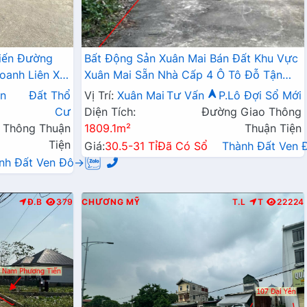
iến Đường
Bất Động Sản Xuân Mai Bán Đất Khu Vực
oanh Liên Xã
Xuân Mai Sẵn Nhà Cấp 4 Ô Tô Đỗ Tận
Đất Làn 2 Đường QL6A
n
Đất Thổ
Vị Trí:
Xuân Mai
Tư Vấn
P.Lô Đợi Sổ Mới
Cư
Diện Tích:
Đường Giao Thông
 Thông Thuận
1809.1m²
Thuận Tiện
Tiện
Giá:
30.5-31 Tỉ
Đã Có Sổ
Thành Đất Ven
nh Đất Ven Đô→
Đ.B
379
CHƯƠNG MỸ
T.L
T
22224