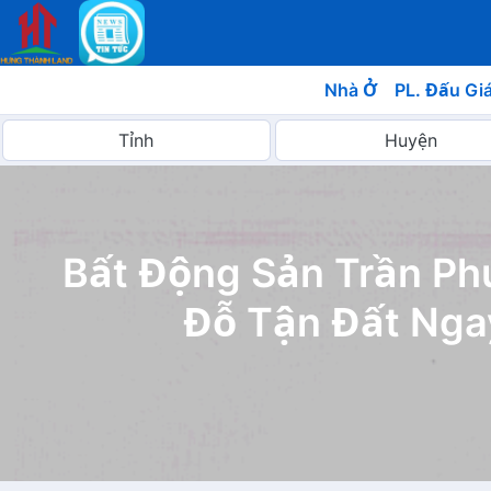
Nhà Ở
PL. Đấu Gi
Bất Động Sản Trần Ph
Đỗ Tận Đất Ngay