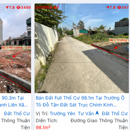
T.B
3489
CHƯƠNG MỸ
T.B
367
 90.3m Tại
Bán Đất Full Thổ Cư 98.1m Tại Trường Ô
anh Liên Xã
Tô Đỗ Tận Đất Sát Trục Chính Kinh
Doanh Giá Chỉ Hơn 2 Tỷ
Đất Thổ Cư
Vị Trí:
Trường Yên
Tư Vấn
Đất Thổ Cư
 Thông Thuận
Diện Tích:
Đường Giao Thông Thuận
Tiện
98.1m²
Tiện