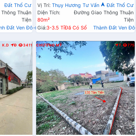
Kinh Doanh Liên Huyện
Đất Thổ Cư
Vị Trí:
Thụy Hương
Tư Vấn
Đất Thổ Cư
 Thông Thuận
Diện Tích:
Đường Giao Thông Thuận
Tiện
80m²
Tiện
nh Đất Ven Đô→
Giá:
3-3.5 Tỉ
Đã Có Sổ
Thành Đất Ven Đ
K.D
Đ
3411
CHƯƠNG MỸ
T
775