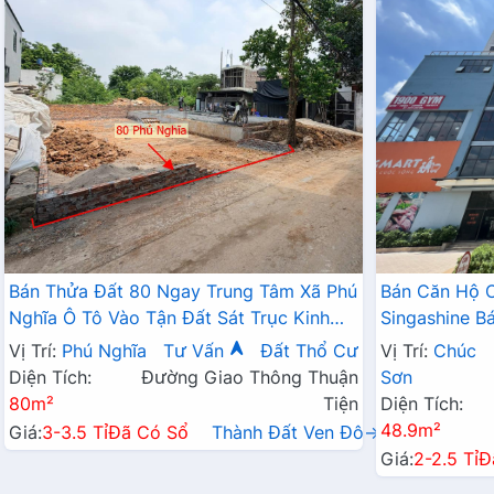
Bán Thửa Đất 80 Ngay Trung Tâm Xã Phú
Bán Căn Hộ 
Nghĩa Ô Tô Vào Tận Đất Sát Trục Kinh
Singashine 
Doanh Gần KCN Phú Nghĩa
Hợp Cho Hộ G
Vị Trí:
Phú Nghĩa
Tư Vấn
Đất Thổ Cư
Vị Trí:
Chúc
Diện Tích:
Đường Giao Thông Thuận
Sơn
80m²
Tiện
Diện Tích:
48.9m²
Giá:
3-3.5 Tỉ
Đã Có Sổ
Thành Đất Ven Đô→
Giá:
2-2.5 Tỉ
Đ