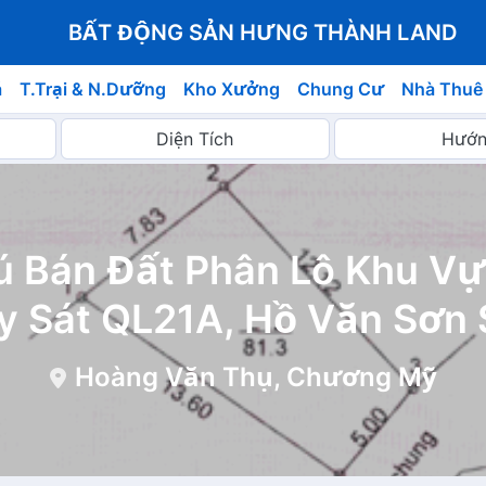
BẤT ĐỘNG SẢN HƯNG THÀNH LAND
á
T.Trại & N.Dưỡng
Kho Xưởng
Chung Cư
Nhà Thuê
ú Bán Đất Phân Lô Khu V
 Sát QL21A, Hồ Văn Sơn 
Hoàng Văn Thụ, Chương Mỹ