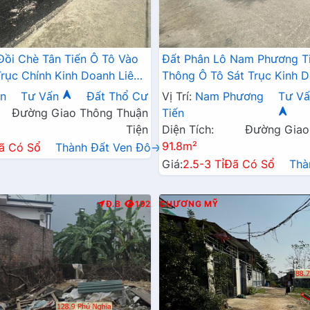
Đồi Chè Tân Tiến Ô Tô Vào
Đất Phân Lô Nam Phương T
Trục Chính Kinh Doanh Liên
Thông Ô Tô Sát Trục Kinh D
 QL21A
Ngay Gần QL21A
ến
Tư Vấn
Đất Thổ Cư
Vị Trí:
Nam Phương
Tư Vấ
Đường Giao Thông Thuận
Tiến
Tiện
Diện Tích:
Đường Giao
91.8m²
ã Có Sổ
Thành Đất Ven Đô→
Giá:
2.5-3 Tỉ
Đã Có Sổ
Thà
Đ.B
192
CHƯƠNG MỸ