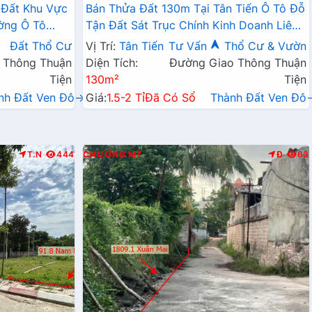
 Đất Khu Vực
Bán Thửa Đất 130m Tại Tân Tiến Ô Tô Đỗ
ờng Ô Tô
Tận Đất Sát Trục Chính Kinh Doanh Liên
Doanh Liên Xã
Xã
Đất Thổ Cư
Vị Trí:
Tân Tiến
Tư Vấn
Thổ Cư & Vườn
 Thông Thuận
Diện Tích:
Đường Giao Thông Thuận
Tiện
130m²
Tiện
nh Đất Ven Đô→
Giá:
1.5-2 Tỉ
Đã Có Sổ
Thành Đất Ven Đô
T.N
444
CHƯƠNG MỸ
Đ
63