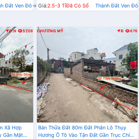
nh Đất Ven Đô→
Giá:
2.5-3 Tỉ
Đã Có Sổ
Thành Đất Ven Đ
Đ.N
5208
CHƯƠNG MỸ
Đ
676
âm Xã Hợp
Bán Thửa Đất 80m Đất Phân Lô Thụy
y Gần Mặt
Hương Ô Tô Vào Tận Đất Gần Trục Chính