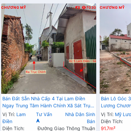
CHƯƠNG MỸ
B
7030
CHƯƠNG MỸ
Bán Đất Sẵn Nhà Cấp 4 Tại Lam Điền
Bán Lô Góc 3
Ngay Trung Tâm Hành Chính Xã Sát Trục
Lương Chương
Kinh Doanh Giá Chỉ Hơn 2 Tỷ
Đất Phân Lô
Vị Trí:
Lam
Tư Vấn
Nhà Dân Sinh
Vị Trí:
Mỹ Lư
Điền
Bán
Diện Tích:
Diện Tích:
Đường Giao Thông Thuận
91.7m²