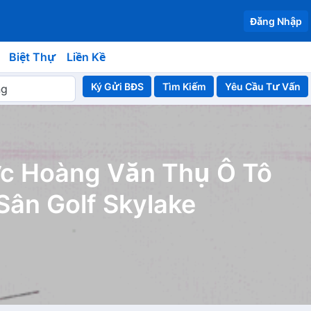
Đăng Nhập
Biệt Thự
Liền Kề
Ký Gửi BĐS
Yêu Cầu Tư Vấn
ực Hoàng Văn Thụ Ô Tô
Sân Golf Skylake