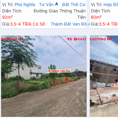
Chỉ Vài Tỷ
Hành Chính 
Vị Trí:
Phú Nghĩa
Tư Vấn
Đất Thổ Cư
Vị Trí:
Hợp Đ
Diện Tích:
Đường Giao Thông Thuận
Diện Tích:
92m²
Tiện
80m²
Giá:
3.5-4 Tỉ
Đã Có Sổ
Thành Đất Ven Đô→
Giá:
3.5-4 Tỉ
Đ
CHƯƠNG MỸ
Đ
6647
CHƯƠNG MỸ