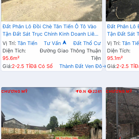
Đất Phân Lô Đồi Chè Tân Tiến Ô Tô Vào
Đất Phân Lô 
Tận Đất Sát Trục Chính Kinh Doanh Liên
Tận Đất Sát 
Xã Ngay Gần QL21A
Xã Ngay Gần
Vị Trí:
Tân Tiến
Tư Vấn
Đất Thổ Cư
Vị Trí:
Tân Ti
Diện Tích:
Đường Giao Thông Thuận
Diện Tích:
95.6m²
Tiện
95.1m²
Giá:
2-2.5 Tỉ
Đã Có Sổ
Thành Đất Ven Đô→
Giá:
2-2.5 Tỉ
Đ
CHƯƠNG MỸ
Đ.N
2241
CHƯƠNG MỸ