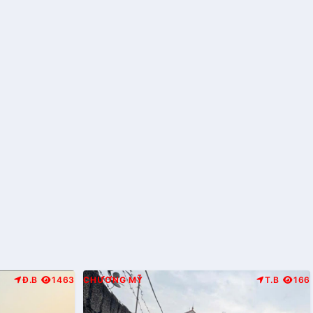
Đ.B
1463
CHƯƠNG MỸ
T.B
166