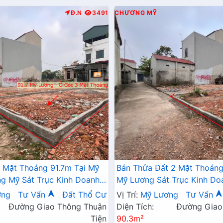
Đ.N
3491
CHƯƠNG MỸ
 Mặt Thoáng 91.7m Tại Mỹ
Bán Thửa Đất 2 Mặt Thoáng
 Mỹ Sát Trục Kinh Doanh -
Mỹ Lương Sát Trục Kinh Do
 Mỹ Lương Chương Mỹ
Giá Chỉ Hơn Tỷ
ơng
Tư Vấn
Đất Thổ Cư
Vị Trí:
Mỹ Lương
Tư Vấn
Đường Giao Thông Thuận
Diện Tích:
Đường Giao
Tiện
90.3m²