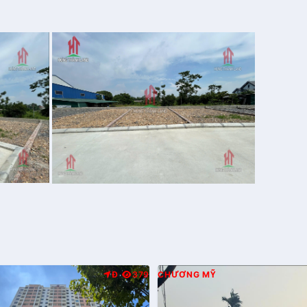
Đ
379
CHƯƠNG MỸ