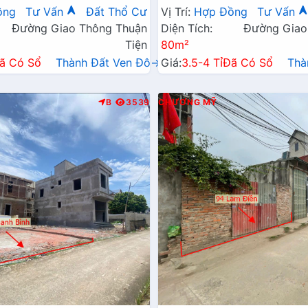
Xã Gần Đường TL419
Đường Kinh Doanh TL419
ồng
Tư Vấn
Đất Thổ Cư
Vị Trí:
Hợp Đồng
Tư Vấn
Đường Giao Thông Thuận
Diện Tích:
Đường Giao
Tiện
80m²
ã Có Sổ
Thành Đất Ven Đô→
Giá:
3.5-4 Tỉ
Đã Có Sổ
Thà
B
3539
CHƯƠNG MỸ