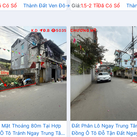
ã Có Sổ
Thành Đất Ven Đô→
Giá:
1.5-2 Tỉ
Đã Có Sổ
Thà
K.D
Đ.B
5035
CHƯƠNG MỸ
2 Mặt Thoáng 80m Tại Hợp
Đất Phân Lô Ngay Trung T
Ô Tô Tránh Ngay Trung Tâm
Đồng Ô Tô Đỗ Tận Đất Nga