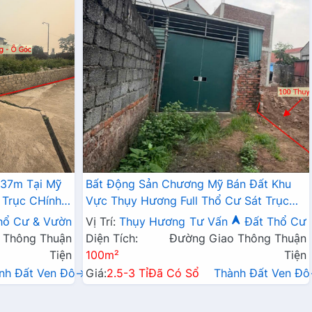
337m Tại Mỹ
Bất Động Sản Chương Mỹ Bán Đất Khu
 Trục CHính
Vực Thụy Hương Full Thổ Cư Sát Trục
Chính Kinh Doanh Liên Xã
hổ Cư & Vườn
Vị Trí:
Thụy Hương
Tư Vấn
Đất Thổ Cư
 Thông Thuận
Diện Tích:
Đường Giao Thông Thuận
Tiện
100m²
Tiện
nh Đất Ven Đô→
Giá:
2.5-3 Tỉ
Đã Có Sổ
Thành Đất Ven Đ