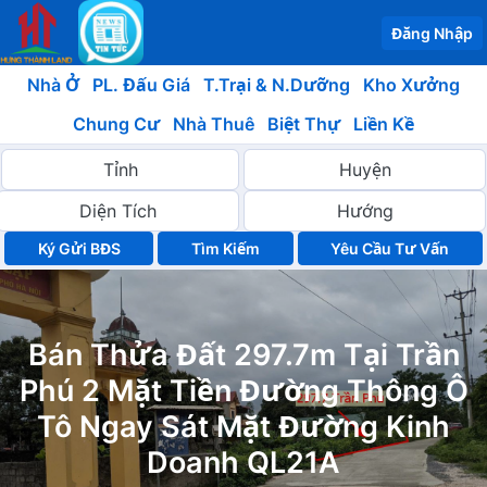
Đăng Nhập
Nhà Ở
PL. Đấu Giá
T.Trại & N.Dưỡng
Kho Xưởng
Chung Cư
Nhà Thuê
Biệt Thự
Liền Kề
Ký Gửi BĐS
Yêu Cầu Tư Vấn
Bán Thửa Đất 297.7m Tại Trần
Phú 2 Mặt Tiền Đường Thông Ô
Tô Ngay Sát Mặt Đường Kinh
Doanh QL21A