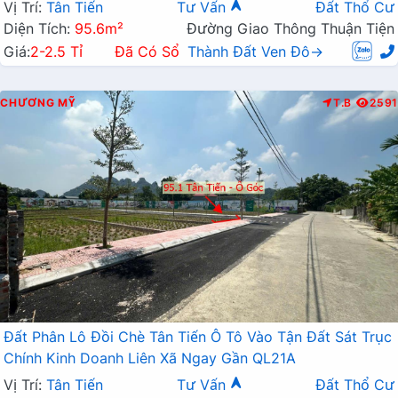
Vị Trí:
Tân Tiến
Tư Vấn
Đất Thổ Cư
Diện Tích:
95.6m²
Đường Giao Thông Thuận Tiện
Giá:
2-2.5 Tỉ
Đã Có Sổ
Thành Đất Ven Đô→
CHƯƠNG MỸ
T.B
2591
Đất Phân Lô Đồi Chè Tân Tiến Ô Tô Vào Tận Đất Sát Trục
Chính Kinh Doanh Liên Xã Ngay Gần QL21A
Vị Trí:
Tân Tiến
Tư Vấn
Đất Thổ Cư