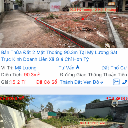
Bán Thửa Đất 2 Mặt Thoáng 90.3m Tại Mỹ Lương Sát
Trục Kinh Doanh Liên Xã Giá Chỉ Hơn Tỷ
Vị Trí:
Mỹ Lương
Tư Vấn
Đất Thổ Cư
Diện Tích:
90.3m²
Đường Giao Thông Thuận Tiện
Giá:
1.5-2 Tỉ
Đã Có Sổ
Thành Đất Ven Đô→
CHƯƠNG MỸ
T.B
369