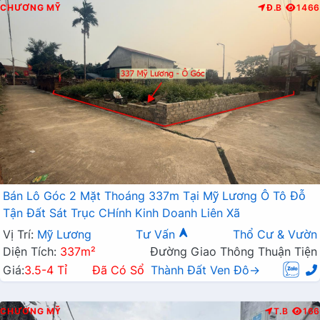
CHƯƠNG MỸ
Đ.B
1466
Bán Lô Góc 2 Mặt Thoáng 337m Tại Mỹ Lương Ô Tô Đỗ
Tận Đất Sát Trục CHính Kinh Doanh Liên Xã
Vị Trí:
Mỹ Lương
Tư Vấn
Thổ Cư & Vườn
Diện Tích:
337m²
Đường Giao Thông Thuận Tiện
Giá:
3.5-4 Tỉ
Đã Có Sổ
Thành Đất Ven Đô→
CHƯƠNG MỸ
T.B
166