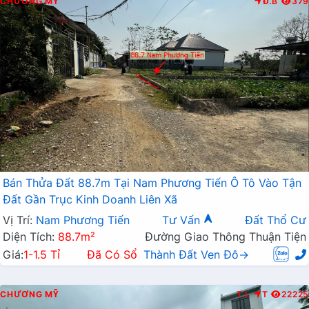
CHƯƠNG MỸ
Đ.B
379
Bán Thửa Đất 88.7m Tại Nam Phương Tiến Ô Tô Vào Tận
Đất Gần Trục Kinh Doanh Liên Xã
Vị Trí:
Nam Phương Tiến
Tư Vấn
Đất Thổ Cư
Diện Tích:
88.7m²
Đường Giao Thông Thuận Tiện
Giá:
1-1.5 Tỉ
Đã Có Sổ
Thành Đất Ven Đô→
CHƯƠNG MỸ
T.L
T
22225