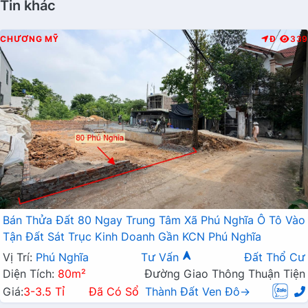
Tin khác
CHƯƠNG MỸ
Đ
339
Bán Thửa Đất 80 Ngay Trung Tâm Xã Phú Nghĩa Ô Tô Vào
Tận Đất Sát Trục Kinh Doanh Gần KCN Phú Nghĩa
Vị Trí:
Phú Nghĩa
Tư Vấn
Đất Thổ Cư
Diện Tích:
80m²
Đường Giao Thông Thuận Tiện
Giá:
3-3.5 Tỉ
Đã Có Sổ
Thành Đất Ven Đô→