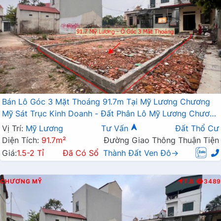
Bán Lô Góc 3 Mặt Thoáng 91.7m Tại Mỹ Lương Chương
Mỹ Sát Trục Kinh Doanh - Đất Phân Lô Mỹ Lương Chương
Mỹ
Vị Trí:
Mỹ Lương
Tư Vấn
Đất Thổ Cư
Diện Tích:
91.7m²
Đường Giao Thông Thuận Tiện
Giá:
1.5-2 Tỉ
Đã Có Sổ
Thành Đất Ven Đô→
CHƯƠNG MỸ
T.B
3489