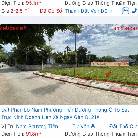
Diện Tích:
95.1m²
Đường Giao Thông Thuận Tiện
Giá:
2-2.5 Tỉ
Đã Có Sổ
Thành Đất Ven Đô→
CHƯƠNG MỸ
T.N
445
Đất Phân Lô Nam Phương Tiến Đường Thông Ô Tô Sát
Trục Kinh Doanh Liên Xã Ngay Gần QL21A
Vị Trí:
Nam Phương Tiến
Tư Vấn
Đất Thổ Cư
Diện Tích:
91.8m²
Đường Giao Thông Thuận Tiện