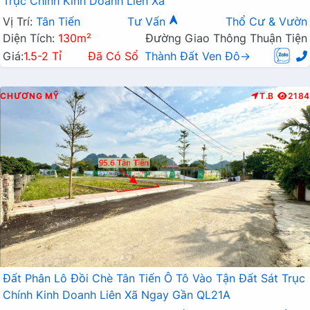
Trục Chính Kinh Doanh Liên Xã
Vị Trí:
Tân Tiến
Tư Vấn
Thổ Cư & Vườn
Diện Tích:
130m²
Đường Giao Thông Thuận Tiện
Giá:
1.5-2 Tỉ
Đã Có Sổ
Thành Đất Ven Đô→
CHƯƠNG MỸ
T.B
2184
Đất Phân Lô Đồi Chè Tân Tiến Ô Tô Vào Tận Đất Sát Trục
Chính Kinh Doanh Liên Xã Ngay Gần QL21A