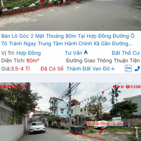
Bán Lô Góc 2 Mặt Thoáng 80m Tại Hợp Đồng Đường Ô
Tô Tránh Ngay Trung Tâm Hành Chính Xã Gần Đường
TL419
Vị Trí:
Hợp Đồng
Tư Vấn
Đất Thổ Cư
Diện Tích:
80m²
Đường Giao Thông Thuận Tiện
Giá:
3.5-4 Tỉ
Đã Có Sổ
Thành Đất Ven Đô→
CHƯƠNG MỸ
Đ.N
5208