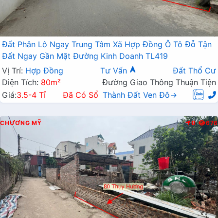
Đất Phân Lô Ngay Trung Tâm Xã Hợp Đồng Ô Tô Đỗ Tận
Đất Ngay Gần Mặt Đường Kinh Doanh TL419
Vị Trí:
Hợp Đồng
Tư Vấn
Đất Thổ Cư
Diện Tích:
80m²
Đường Giao Thông Thuận Tiện
Giá:
3.5-4 Tỉ
Đã Có Sổ
Thành Đất Ven Đô→
CHƯƠNG MỸ
Đ
676