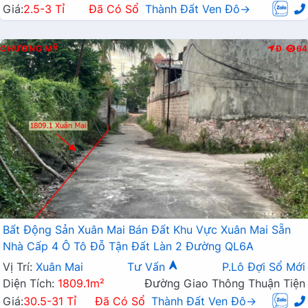
Giá:
2.5-3 Tỉ
Đã Có Sổ
Thành Đất Ven Đô→
CHƯƠNG MỸ
Đ
64
Bất Động Sản Xuân Mai Bán Đất Khu Vực Xuân Mai Sẵn
Nhà Cấp 4 Ô Tô Đỗ Tận Đất Làn 2 Đường QL6A
Vị Trí:
Xuân Mai
Tư Vấn
P.Lô Đợi Sổ Mới
Diện Tích:
1809.1m²
Đường Giao Thông Thuận Tiện
Giá:
30.5-31 Tỉ
Đã Có Sổ
Thành Đất Ven Đô→