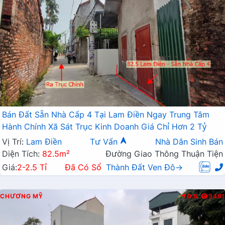
Bán Đất Sẵn Nhà Cấp 4 Tại Lam Điền Ngay Trung Tâm
Hành Chính Xã Sát Trục Kinh Doanh Giá Chỉ Hơn 2 Tỷ
Vị Trí:
Lam Điền
Tư Vấn
Nhà Dân Sinh Bán
Diện Tích:
82.5m²
Đường Giao Thông Thuận Tiện
Giá:
2-2.5 Tỉ
Đã Có Sổ
Thành Đất Ven Đô→
CHƯƠNG MỸ
Đ.N
3491