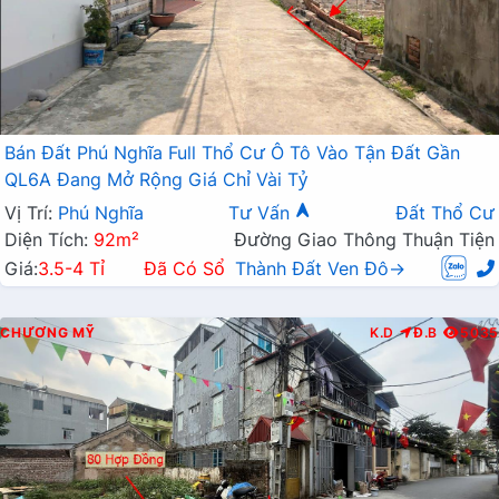
Bán Đất Phú Nghĩa Full Thổ Cư Ô Tô Vào Tận Đất Gần
QL6A Đang Mở Rộng Giá Chỉ Vài Tỷ
Vị Trí:
Phú Nghĩa
Tư Vấn
Đất Thổ Cư
Diện Tích:
92m²
Đường Giao Thông Thuận Tiện
Giá:
3.5-4 Tỉ
Đã Có Sổ
Thành Đất Ven Đô→
CHƯƠNG MỸ
K.D
Đ.B
5035