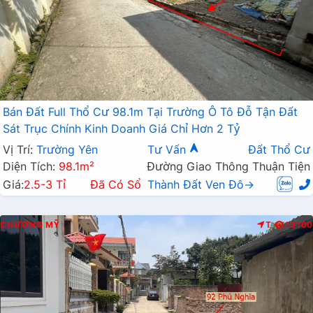
Bán Đất Full Thổ Cư 98.1m Tại Trường Ô Tô Đỗ Tận Đất
Sát Trục Chính Kinh Doanh Giá Chỉ Hơn 2 Tỷ
Vị Trí:
Trường Yên
Tư Vấn
Đất Thổ Cư
Diện Tích:
98.1m²
Đường Giao Thông Thuận Tiện
Giá:
2.5-3 Tỉ
Đã Có Sổ
Thành Đất Ven Đô→
CHƯƠNG MỸ
T
13100