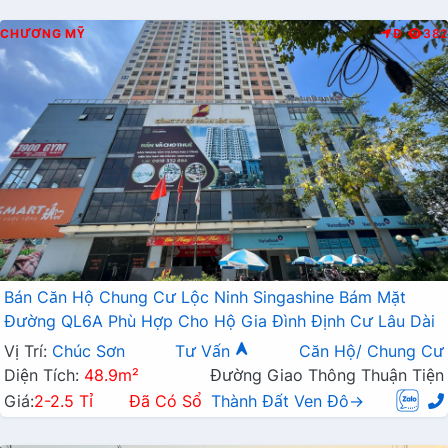
CHƯƠNG MỸ
Đ
382
Bán Căn Hộ Chung Cư Lộc Ninh Singashine Bám Mặt
Đường QL6A Phù Hợp Cho Hộ Gia Đình Định Cư Lâu Dài
Vị Trí:
Chúc Sơn
Tư Vấn
Căn Hộ/ Chung Cư
Diện Tích:
48.9m²
Đường Giao Thông Thuận Tiện
Giá:
2-2.5 Tỉ
Đã Có Sổ
Thành Đất Ven Đô→