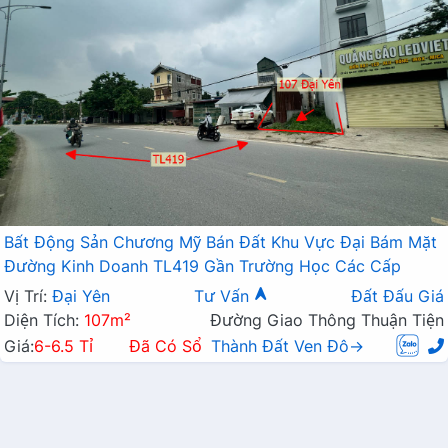
Bất Động Sản Chương Mỹ Bán Đất Khu Vực Đại Bám Mặt
Đường Kinh Doanh TL419 Gần Trường Học Các Cấp
Vị Trí:
Đại Yên
Tư Vấn
Đất Đấu Giá
Diện Tích:
107m²
Đường Giao Thông Thuận Tiện
Giá:
6-6.5 Tỉ
Đã Có Sổ
Thành Đất Ven Đô→