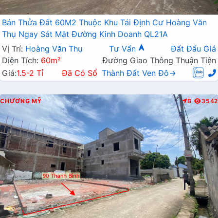
Bán Thửa Đất 60M2 Thuộc Khu Tái Định Cư Hoàng Văn
Thụ Ngay Sát Mặt Đường Kinh Doanh QL21A
Vị Trí:
Hoàng Văn Thụ
Tư Vấn
Đất Đấu Giá
Diện Tích:
60m²
Đường Giao Thông Thuận Tiện
Giá:
1.5-2 Tỉ
Đã Có Sổ
Thành Đất Ven Đô→
CHƯƠNG MỸ
B
3542