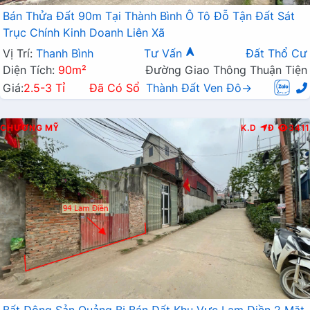
Bán Thửa Đất 90m Tại Thành Bình Ô Tô Đỗ Tận Đất Sát
Trục Chính Kinh Doanh Liên Xã
Vị Trí:
Thanh Bình
Tư Vấn
Đất Thổ Cư
Diện Tích:
90m²
Đường Giao Thông Thuận Tiện
Giá:
2.5-3 Tỉ
Đã Có Sổ
Thành Đất Ven Đô→
CHƯƠNG MỸ
K.D
Đ
3411
Bất Động Sản Quảng Bị Bán Đất Khu Vực Lam Điền 2 Mặt