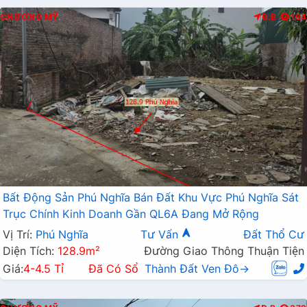
CHƯƠNG MỸ
Đ.B
194
Bất Động Sản Phú Nghĩa Bán Đất Khu Vực Phú Nghĩa Sát
Trục Chính Kinh Doanh Gần QL6A Đang Mở Rộng
Vị Trí:
Phú Nghĩa
Tư Vấn
Đất Thổ Cư
Diện Tích:
128.9m²
Đường Giao Thông Thuận Tiện
Giá:
4-4.5 Tỉ
Đã Có Sổ
Thành Đất Ven Đô→