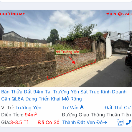
CHƯƠNG MỸ
Đ.N
2243
Bán Thửa Đất 94m Tại Trường Yên Sát Trục Kinh Doanh
Gần QL6A Đang Triển Khai Mở Rộng
Vị Trí:
Trường Yên
Tư Vấn
Đất Thổ Cư
Diện Tích:
94m²
Đường Giao Thông Thuận Tiện
Giá:
3-3.5 Tỉ
Đã Có Sổ
Thành Đất Ven Đô→