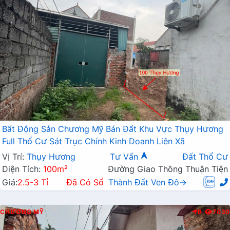
Bất Động Sản Chương Mỹ Bán Đất Khu Vực Thụy Hương
Full Thổ Cư Sát Trục Chính Kinh Doanh Liên Xã
Vị Trí:
Thụy Hương
Tư Vấn
Đất Thổ Cư
Diện Tích:
100m²
Đường Giao Thông Thuận Tiện
Giá:
2.5-3 Tỉ
Đã Có Sổ
Thành Đất Ven Đô→
CHƯƠNG MỸ
B
7030