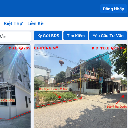
Đăng Nhập
Biệt Thự
Liền Kề
Ký Gửi BĐS
Yêu Cầu Tư Vấn
Đ.B
265
CHƯƠNG MỸ
K.D
Đ.B
13070