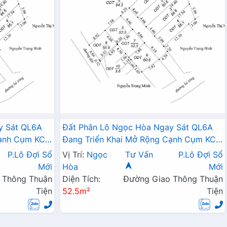
y Sát QL6A
Đất Phân Lô Ngọc Hòa Ngay Sát QL6A
Cạnh Cụm KCN
Đang Triển Khai Mở Rộng Cạnh Cụm KCN
Phú Nghĩa
P.Lô Đợi Sổ
Vị Trí:
Ngọc
Tư Vấn
P.Lô Đợi Sổ
Mới
Hòa
Mới
 Thông Thuận
Diện Tích:
Đường Giao Thông Thuận
Tiện
52.5m²
Tiện