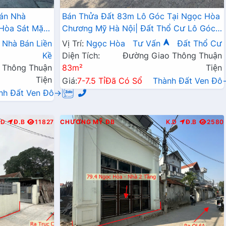
án Nhà
Bán Thửa Đất 83m Lô Góc Tại Ngọc Hòa
Hòa Sát Mặt
Chương Mỹ Hà Nội| Đất Thổ Cư Lô Góc
ạnh Trường
Tại Ngọc Hòa Chương Mỹ
Nhà Bán Liền
Vị Trí:
Ngọc Hòa
Tư Vấn
Đất Thổ Cư
Kề
Diện Tích:
Đường Giao Thông Thuận
 Thông Thuận
83m²
Tiện
Tiện
Giá:
7-7.5 Tỉ
Đã Có Sổ
Thành Đất Ven Đô
nh Đất Ven Đô→
.D
Đ.B
11827
CHƯƠNG MỸ
ĐB
K.D
Đ.B
2580