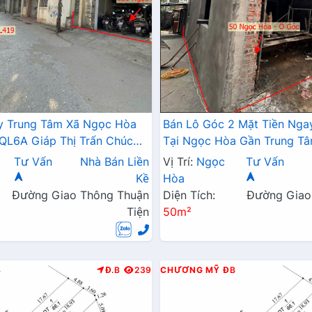
y Trung Tâm Xã Ngọc Hòa
Bán Lô Góc 2 Mặt Tiền Nga
QL6A Giáp Thị Trấn Chúc
Tại Ngọc Hòa Gần Trung T
ài Tỷ
Huyện
Tư Vấn
Nhà Bán Liền
Vị Trí:
Ngọc
Tư Vấn
Kề
Hòa
Đường Giao Thông Thuận
Diện Tích:
Đường Giao
Tiện
50m²
B
Đ.B
239
CHƯƠNG MỸ
ĐB