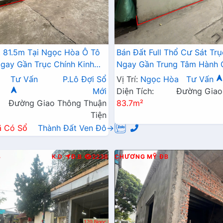
 81.5m Tại Ngọc Hòa Ô Tô
Bán Đất Full Thổ Cư Sát Tr
gay Gần Trục Chính Kinh
Ngay Gần Trung Tâm Hành 
Đường Máng 7 Vài Trăm Mét
Ngọc Hòa Chương Mỹ
Tư Vấn
P.Lô Đợi Sổ
Vị Trí:
Ngọc Hòa
Tư Vấn
Mới
Diện Tích:
Đường Giao
Đường Giao Thông Thuận
83.7m²
Tiện
ã Có Sổ
Thành Đất Ven Đô→
B
K.D
Đ.B
2238
CHƯƠNG MỸ
ĐB