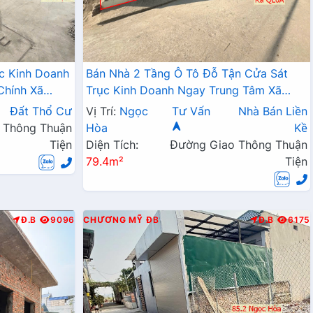
ục Kinh Doanh
Bán Nhà 2 Tầng Ô Tô Đỗ Tận Cửa Sát
Chính Xã
Trục Kinh Doanh Ngay Trung Tâm Xã
Ngọc Hòa Giá Chỉ Vài Tỷ
Đất Thổ Cư
Vị Trí:
Ngọc
Tư Vấn
Nhà Bán Liền
 Thông Thuận
Hòa
Kề
Tiện
Diện Tích:
Đường Giao Thông Thuận
79.4m²
Tiện
Đ.B
9096
CHƯƠNG MỸ
ĐB
Đ.B
6175