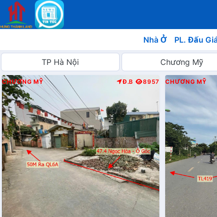
Nhà Ở
PL. Đấu Gi
CHƯƠNG MỸ
Đ.B
8957
CHƯƠNG MỸ