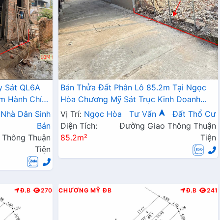
y Sát QL6A
Bán Thửa Đất Phân Lô 85.2m Tại Ngọc
âm Hành Chính
Hòa Chương Mỹ Sát Trục Kinh Doanh
Gần Trung Tâm Hành Chính Xã
Nhà Dân Sinh
Vị Trí:
Ngọc Hòa
Tư Vấn
Đất Thổ Cư
Bán
Diện Tích:
Đường Giao Thông Thuận
 Thông Thuận
85.2m²
Tiện
Tiện
Đ.B
270
CHƯƠNG MỸ
ĐB
Đ.B
241