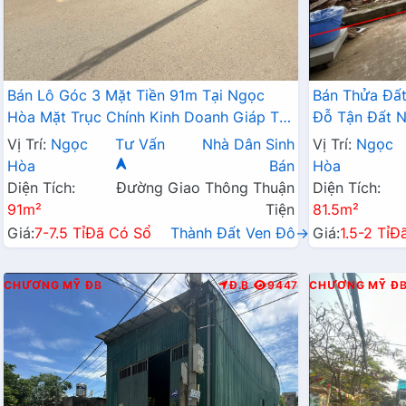
Bán Lô Góc 3 Mặt Tiền 91m Tại Ngọc
Bán Thửa Đất
Hòa Mặt Trục Chính Kinh Doanh Giáp Thị
Đỗ Tận Đất N
Trấn Chúc Sơn
Doanh Cách 
Vị Trí:
Ngọc
Tư Vấn
Nhà Dân Sinh
Vị Trí:
Ngọc
Hòa
Bán
Hòa
Diện Tích:
Đường Giao Thông Thuận
Diện Tích:
91m²
Tiện
81.5m²
Giá:
7-7.5 Tỉ
Đã Có Sổ
Thành Đất Ven Đô→
Giá:
1.5-2 Tỉ
Đ
CHƯƠNG MỸ
ĐB
Đ.B
9447
CHƯƠNG MỸ
Đ