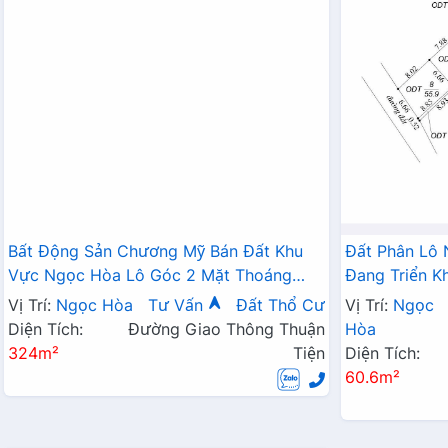
Bất Động Sản Chương Mỹ Bán Đất Khu
Đất Phân Lô
Vực Ngọc Hòa Lô Góc 2 Mặt Thoáng
Đang Triển 
Đường Thông Ô Tô Gần Trục Chính Kinh
Phú Nghĩa
Vị Trí:
Ngọc Hòa
Tư Vấn
Đất Thổ Cư
Vị Trí:
Ngọc
Doanh
Diện Tích:
Đường Giao Thông Thuận
Hòa
324m²
Tiện
Diện Tích:
60.6m²