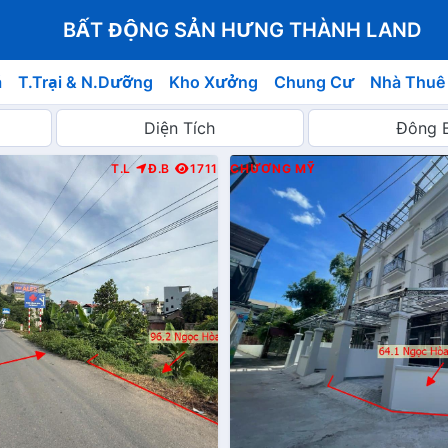
BẤT ĐỘNG SẢN HƯNG THÀNH LAND
á
T.Trại & N.Dưỡng
Kho Xưởng
Chung Cư
Nhà Thuê
T.L
Đ.B
1711
CHƯƠNG MỸ