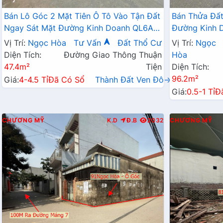
Bán Lô Góc 2 Mặt Tiên Ô Tô Vào Tận Đất
Bán Thửa Đất
Ngay Sát Mặt Đường Kinh Doanh QL6A
Đường Kinh 
Tại Ngọc Hòa Chương Mỹ
Ty K+K
Vị Trí:
Ngọc Hòa
Tư Vấn
Đất Thổ Cư
Vị Trí:
Ngọc
Diện Tích:
Đường Giao Thông Thuận
Hòa
47.4m²
Tiện
Diện Tích:
96.2m²
Giá:
4-4.5 Tỉ
Đã Có Sổ
Thành Đất Ven Đô→
Giá:
0.5-1 Tỉ
Đ
CHƯƠNG MỸ
K.D
Đ.B
2032
CHƯƠNG MỸ