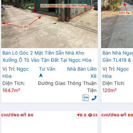
Bán Lô Góc 2 Mặt Tiền Sẵn Nhà Kho
Bán Nhà Nga
Xưởng Ô Tô Vào Tận Đất Tại Ngọc Hòa
Gần TL419 & 
Sơn Giá Chỉ V
Vị Trí:
Ngọc
Tư Vấn
Nhà Bán Liền
Vị Trí:
Ngọc
Hòa
Kề
Hòa
Diện Tích:
Đường Giao Thông Thuận
Diện Tích:
164.7m²
Tiện
120m²
CHƯƠNG MỸ
ĐB
Đ.B
33
CHƯƠNG MỸ
Đ