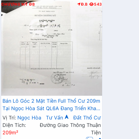
CHƯƠNG MỸ
ĐB
Đ.B
543
Bán Lô Góc 2 Mặt Tiền Full Thổ Cư 209m
Tại Ngọc Hòa Sát QL6A Đang Triển Khai
Mở Rộng
Vị Trí:
Ngọc Hòa
Tư Vấn
Đất Thổ Cư
Diện Tích:
Đường Giao Thông Thuận
209m²
Tiện