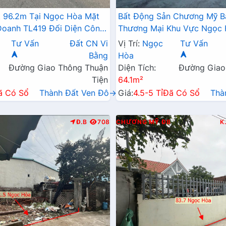
 96.2m Tại Ngọc Hòa Mặt
Bất Động Sản Chương Mỹ B
Doanh TL419 Đối Diện Công
Thương Mại Khu Vực Ngọc 
Đường Kinh Doanh TL419 C
Tư Vấn
Đất CN Vi
Vị Trí:
Ngọc
Tư Vấn
Ngô Sỹ Liên
Bằng
Hòa
Đường Giao Thông Thuận
Diện Tích:
Đường Giao
Tiện
64.1m²
ã Có Sổ
Thành Đất Ven Đô→
Giá:
4.5-5 Tỉ
Đã Có Sổ
Thà
Đ.B
708
CHƯƠNG MỸ
ĐB
K