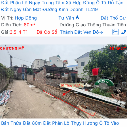
Đất Phân Lô Ngay Trung Tâm Xã Hợp Đồng Ô Tô Đỗ Tận
Đất Ngay Gần Mặt Đường Kinh Doanh TL419
Vị Trí:
Hợp Đồng
Tư Vấn
Đất Thổ Cư
Diện Tích:
80m²
Đường Giao Thông Thuận Tiện
Giá:
3.5-4 Tỉ
Đã Có Sổ
Thành Đất Ven Đô→
CHƯƠNG MỸ
Đ
671
Bán Thửa Đất 80m Đất Phân Lô Thụy Hương Ô Tô Vào