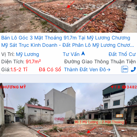
Bán Lô Góc 3 Mặt Thoáng 91.7m Tại Mỹ Lương Chương
Mỹ Sát Trục Kinh Doanh - Đất Phân Lô Mỹ Lương Chương
Mỹ
Vị Trí:
Mỹ Lương
Tư Vấn
Đất Thổ Cư
Diện Tích:
91.7m²
Đường Giao Thông Thuận Tiện
Giá:
1.5-2 Tỉ
Đã Có Sổ
Thành Đất Ven Đô→
CHƯƠNG MỸ
T.B
3482