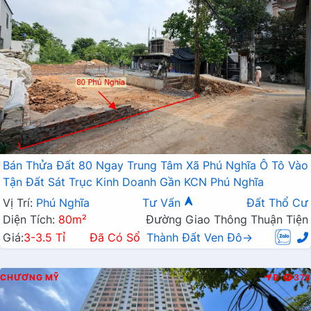
Bán Thửa Đất 80 Ngay Trung Tâm Xã Phú Nghĩa Ô Tô Vào
Tận Đất Sát Trục Kinh Doanh Gần KCN Phú Nghĩa
Vị Trí:
Phú Nghĩa
Tư Vấn
Đất Thổ Cư
Diện Tích:
80m²
Đường Giao Thông Thuận Tiện
Giá:
3-3.5 Tỉ
Đã Có Sổ
Thành Đất Ven Đô→
CHƯƠNG MỸ
Đ
373