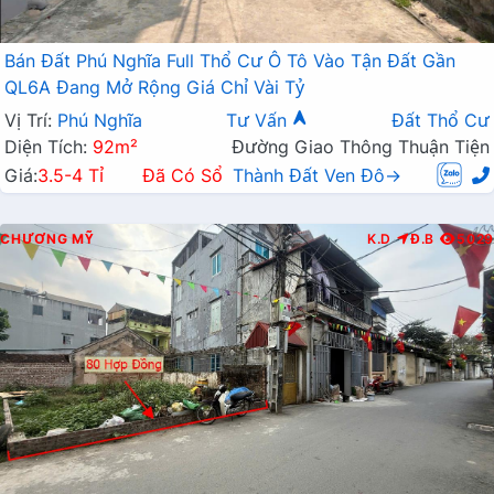
Bán Đất Phú Nghĩa Full Thổ Cư Ô Tô Vào Tận Đất Gần
QL6A Đang Mở Rộng Giá Chỉ Vài Tỷ
Vị Trí:
Phú Nghĩa
Tư Vấn
Đất Thổ Cư
Diện Tích:
92m²
Đường Giao Thông Thuận Tiện
Giá:
3.5-4 Tỉ
Đã Có Sổ
Thành Đất Ven Đô→
CHƯƠNG MỸ
K.D
Đ.B
5029