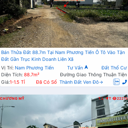
Bán Thửa Đất 88.7m Tại Nam Phương Tiến Ô Tô Vào Tận
Đất Gần Trục Kinh Doanh Liên Xã
Vị Trí:
Nam Phương Tiến
Tư Vấn
Đất Thổ Cư
Diện Tích:
88.7m²
Đường Giao Thông Thuận Tiện
Giá:
1-1.5 Tỉ
Đã Có Sổ
Thành Đất Ven Đô→
CHƯƠNG MỸ
T.L
T
22215