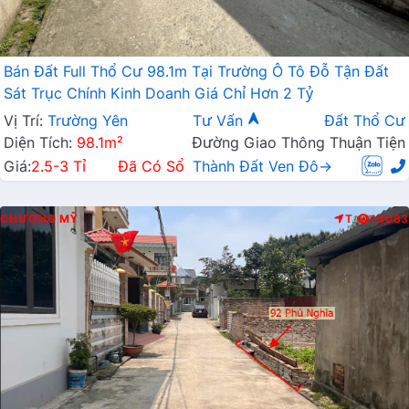
Bán Đất Full Thổ Cư 98.1m Tại Trường Ô Tô Đỗ Tận Đất
Sát Trục Chính Kinh Doanh Giá Chỉ Hơn 2 Tỷ
Vị Trí:
Trường Yên
Tư Vấn
Đất Thổ Cư
Diện Tích:
98.1m²
Đường Giao Thông Thuận Tiện
Giá:
2.5-3 Tỉ
Đã Có Sổ
Thành Đất Ven Đô→
CHƯƠNG MỸ
T
13083