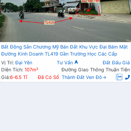
Bất Động Sản Chương Mỹ Bán Đất Khu Vực Đại Bám Mặt
Đường Kinh Doanh TL419 Gần Trường Học Các Cấp
Vị Trí:
Đại Yên
Tư Vấn
Đất Đấu Giá
Diện Tích:
107m²
Đường Giao Thông Thuận Tiện
Giá:
6-6.5 Tỉ
Đã Có Sổ
Thành Đất Ven Đô→