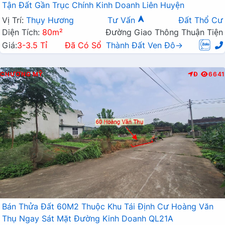
Tận Đất Gần Trục Chính Kinh Doanh Liên Huyện
Vị Trí:
Thụy Hương
Tư Vấn
Đất Thổ Cư
Diện Tích:
80m²
Đường Giao Thông Thuận Tiện
Giá:
3-3.5 Tỉ
Đã Có Sổ
Thành Đất Ven Đô→
CHƯƠNG MỸ
Đ
6641
Bán Thửa Đất 60M2 Thuộc Khu Tái Định Cư Hoàng Văn
Thụ Ngay Sát Mặt Đường Kinh Doanh QL21A