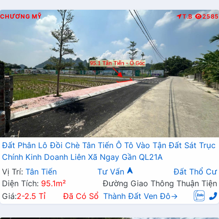
CHƯƠNG MỸ
T.B
2585
Đất Phân Lô Đồi Chè Tân Tiến Ô Tô Vào Tận Đất Sát Trục
Chính Kinh Doanh Liên Xã Ngay Gần QL21A
Vị Trí:
Tân Tiến
Tư Vấn
Đất Thổ Cư
Diện Tích:
95.1m²
Đường Giao Thông Thuận Tiện
Giá:
2-2.5 Tỉ
Đã Có Sổ
Thành Đất Ven Đô→