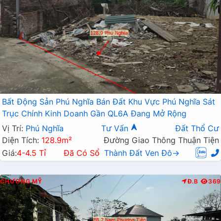
Bất Động Sản Phú Nghĩa Bán Đất Khu Vực Phú Nghĩa Sát
Trục Chính Kinh Doanh Gần QL6A Đang Mở Rộng
Vị Trí:
Phú Nghĩa
Tư Vấn
Đất Thổ Cư
Diện Tích:
128.9m²
Đường Giao Thông Thuận Tiện
Giá:
4-4.5 Tỉ
Đã Có Sổ
Thành Đất Ven Đô→
CHƯƠNG MỸ
Đ.B
369