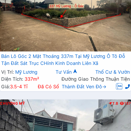
Bán Lô Góc 2 Mặt Thoáng 337m Tại Mỹ Lương Ô Tô Đỗ
Tận Đất Sát Trục CHính Kinh Doanh Liên Xã
Vị Trí:
Mỹ Lương
Tư Vấn
Thổ Cư & Vườn
Diện Tích:
337m²
Đường Giao Thông Thuận Tiện
Giá:
3.5-4 Tỉ
Đã Có Sổ
Thành Đất Ven Đô→
CHƯƠNG MỸ
T.B
157