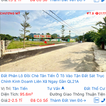
CHƯƠNG MỸ
T.B
2177
Đất Phân Lô Đồi Chè Tân Tiến Ô Tô Vào Tận Đất Sát Trục
Chính Kinh Doanh Liên Xã Ngay Gần QL21A
Vị Trí:
Tân Tiến
Tư Vấn
Đất Thổ Cư
Diện Tích:
95.6m²
Đường Giao Thông Thuận Tiện
Giá:
2-2.5 Tỉ
Đã Có Sổ
Thành Đất Ven Đô→