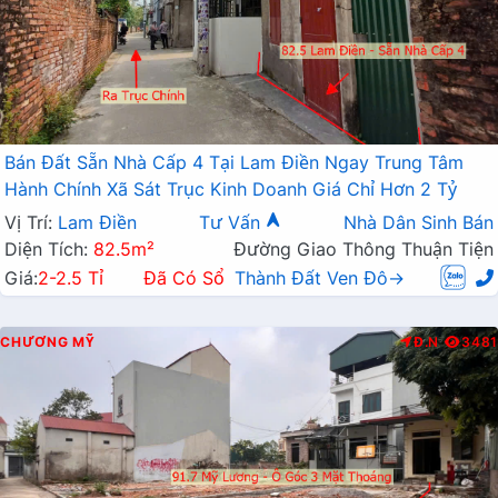
Bán Đất Sẵn Nhà Cấp 4 Tại Lam Điền Ngay Trung Tâm
Hành Chính Xã Sát Trục Kinh Doanh Giá Chỉ Hơn 2 Tỷ
Vị Trí:
Lam Điền
Tư Vấn
Nhà Dân Sinh Bán
Diện Tích:
82.5m²
Đường Giao Thông Thuận Tiện
Giá:
2-2.5 Tỉ
Đã Có Sổ
Thành Đất Ven Đô→
CHƯƠNG MỸ
Đ.N
3481