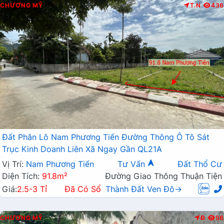
CHƯƠNG MỸ
T.N
436
Đất Phân Lô Nam Phương Tiến Đường Thông Ô Tô Sát
Trục Kinh Doanh Liên Xã Ngay Gần QL21A
Vị Trí:
Nam Phương Tiến
Tư Vấn
Đất Thổ Cư
Diện Tích:
91.8m²
Đường Giao Thông Thuận Tiện
Giá:
2.5-3 Tỉ
Đã Có Sổ
Thành Đất Ven Đô→
CHƯƠNG MỸ
Đ
56