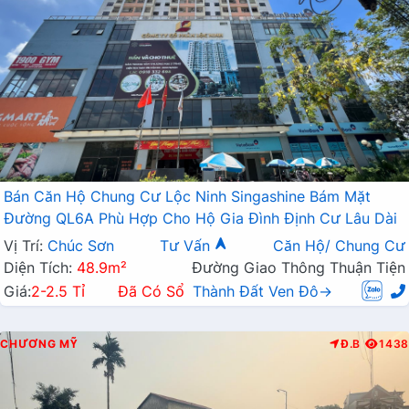
Bán Căn Hộ Chung Cư Lộc Ninh Singashine Bám Mặt
Đường QL6A Phù Hợp Cho Hộ Gia Đình Định Cư Lâu Dài
Vị Trí:
Chúc Sơn
Tư Vấn
Căn Hộ/ Chung Cư
Diện Tích:
48.9m²
Đường Giao Thông Thuận Tiện
Giá:
2-2.5 Tỉ
Đã Có Sổ
Thành Đất Ven Đô→
CHƯƠNG MỸ
Đ.B
1438