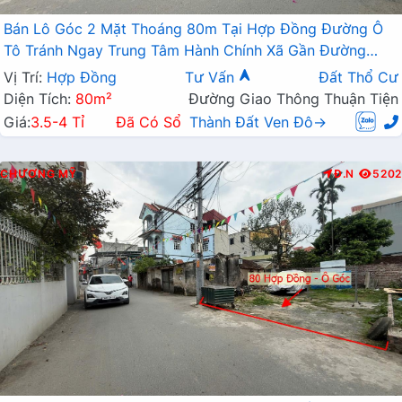
Bán Lô Góc 2 Mặt Thoáng 80m Tại Hợp Đồng Đường Ô
Tô Tránh Ngay Trung Tâm Hành Chính Xã Gần Đường
TL419
Vị Trí:
Hợp Đồng
Tư Vấn
Đất Thổ Cư
Diện Tích:
80m²
Đường Giao Thông Thuận Tiện
Giá:
3.5-4 Tỉ
Đã Có Sổ
Thành Đất Ven Đô→
CHƯƠNG MỸ
Đ.N
5202