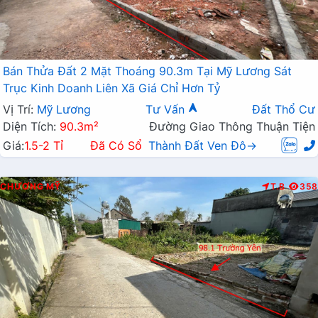
Bán Thửa Đất 2 Mặt Thoáng 90.3m Tại Mỹ Lương Sát
Trục Kinh Doanh Liên Xã Giá Chỉ Hơn Tỷ
Vị Trí:
Mỹ Lương
Tư Vấn
Đất Thổ Cư
Diện Tích:
90.3m²
Đường Giao Thông Thuận Tiện
Giá:
1.5-2 Tỉ
Đã Có Sổ
Thành Đất Ven Đô→
CHƯƠNG MỸ
T.B
358