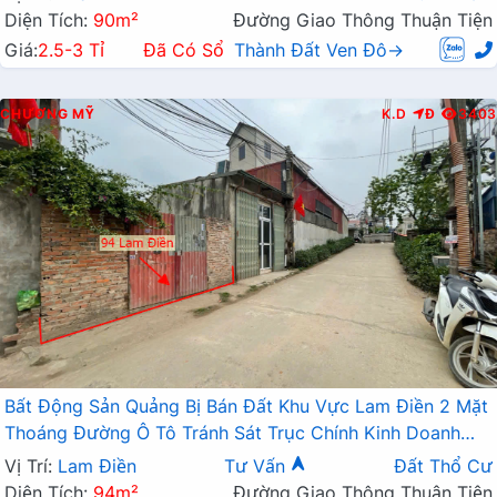
Diện Tích:
90m²
Đường Giao Thông Thuận Tiện
Giá:
2.5-3 Tỉ
Đã Có Sổ
Thành Đất Ven Đô→
CHƯƠNG MỸ
K.D
Đ
3403
Bất Động Sản Quảng Bị Bán Đất Khu Vực Lam Điền 2 Mặt
Thoáng Đường Ô Tô Tránh Sát Trục Chính Kinh Doanh
Liên Xã
Vị Trí:
Lam Điền
Tư Vấn
Đất Thổ Cư
Diện Tích:
94m²
Đường Giao Thông Thuận Tiện