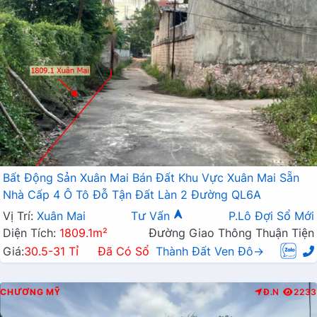
Bất Động Sản Xuân Mai Bán Đất Khu Vực Xuân Mai Sẵn
Nhà Cấp 4 Ô Tô Đỗ Tận Đất Làn 2 Đường QL6A
Vị Trí:
Xuân Mai
Tư Vấn
P.Lô Đợi Sổ Mới
Diện Tích:
1809.1m²
Đường Giao Thông Thuận Tiện
Giá:
30.5-31 Tỉ
Đã Có Sổ
Thành Đất Ven Đô→
CHƯƠNG MỸ
Đ.N
2233