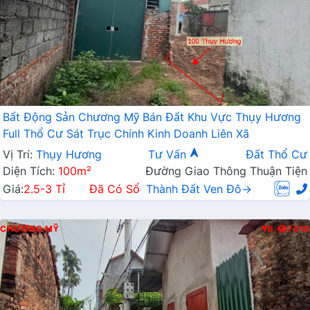
Bất Động Sản Chương Mỹ Bán Đất Khu Vực Thụy Hương
Full Thổ Cư Sát Trục Chính Kinh Doanh Liên Xã
Vị Trí:
Thụy Hương
Tư Vấn
Đất Thổ Cư
Diện Tích:
100m²
Đường Giao Thông Thuận Tiện
Giá:
2.5-3 Tỉ
Đã Có Sổ
Thành Đất Ven Đô→
CHƯƠNG MỸ
B
7018