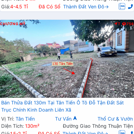
Giá:
4-4.5 Tỉ
Đã Có Sổ
Thành Đất Ven Đô→
CHƯƠNG MỸ
T
756
Bán Thửa Đất 130m Tại Tân Tiến Ô Tô Đỗ Tận Đất Sát
Trục Chính Kinh Doanh Liên Xã
Vị Trí:
Tân Tiến
Tư Vấn
Thổ Cư & Vườn
Diện Tích:
130m²
Đường Giao Thông Thuận Tiện
Giá:
1.5-2 Tỉ
Đã Có Sổ
Thành Đất Ven Đô→