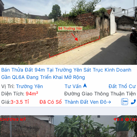
Bán Thửa Đất 94m Tại Trường Yên Sát Trục Kinh Doanh
Gần QL6A Đang Triển Khai Mở Rộng
Vị Trí:
Trường Yên
Tư Vấn
Đất Thổ Cư
Diện Tích:
94m²
Đường Giao Thông Thuận Tiện
Giá:
3-3.5 Tỉ
Đã Có Sổ
Thành Đất Ven Đô→
CHƯƠNG MỸ
Đ.B
183