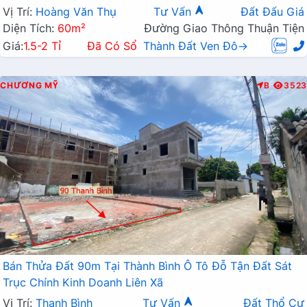
Vị Trí:
Hoàng Văn Thụ
Tư Vấn
Đất Đấu Giá
Diện Tích:
60m²
Đường Giao Thông Thuận Tiện
Giá:
1.5-2 Tỉ
Đã Có Sổ
Thành Đất Ven Đô→
CHƯƠNG MỸ
B
3523
Bán Thửa Đất 90m Tại Thành Bình Ô Tô Đỗ Tận Đất Sát
Trục Chính Kinh Doanh Liên Xã
Vị Trí:
Thanh Bình
Tư Vấn
Đất Thổ Cư