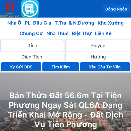
Đăng Nhập
Nhà Ở
PL. Đấu Giá
T.Trại & N.Dưỡng
Kho Xưởng
Chung Cư
Nhà Thuê
Biệt Thự
Liền Kề
Ký Gửi BĐS
Yêu Cầu Tư Vấn
Bán Thửa Đất 56.6m Tại Tiên
Phương Ngay Sát QL6A Đang
Triển Khai Mở Rộng - Đất Dịch
Vụ Tiên Phương