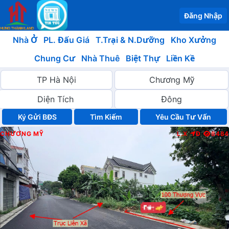
Đăng Nhập
Nhà Ở
PL. Đấu Giá
T.Trại & N.Dưỡng
Kho Xưởng
Chung Cư
Nhà Thuê
Biệt Thự
Liền Kề
Ký Gửi BĐS
Yêu Cầu Tư Vấn
CHƯƠNG MỸ
L.X
Đ
8484