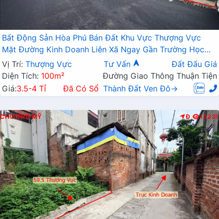
Bất Động Sản Hòa Phú Bán Đất Khu Vực Thượng Vực
Mặt Đường Kinh Doanh Liên Xã Ngay Gần Trường Học
Các Cấp Giá Chỉ Vài Tỷ
Vị Trí:
Thượng Vực
Tư Vấn
Đất Đấu Giá
Diện Tích:
100m²
Đường Giao Thông Thuận Tiện
Giá:
3.5-4 Tỉ
Đã Có Sổ
Thành Đất Ven Đô→
CHƯƠNG MỸ
Đ
12331