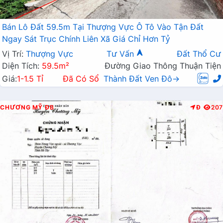
Bán Lô Đất 59.5m Tại Thượng Vực Ô Tô Vào Tận Đất
Ngay Sát Trục Chính Liên Xã Giá Chỉ Hơn Tỷ
Vị Trí:
Thượng Vực
Tư Vấn
Đất Thổ Cư
Diện Tích:
59.5m²
Đường Giao Thông Thuận Tiện
Giá:
1-1.5 Tỉ
Đã Có Sổ
Thành Đất Ven Đô→
CHƯƠNG MỸ
ĐB
Đ
207