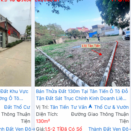
K.D
Đ
3404
CHƯƠNG MỸ
T
760
 Đất Khu Vực
Bán Thửa Đất 130m Tại Tân Tiến Ô Tô Đỗ
ờng Ô Tô
Tận Đất Sát Trục Chính Kinh Doanh Liên
Doanh Liên Xã
Xã
Đất Thổ Cư
Vị Trí:
Tân Tiến
Tư Vấn
Thổ Cư & Vườn
 Thông Thuận
Diện Tích:
Đường Giao Thông Thuận
Tiện
130m²
Tiện
nh Đất Ven Đô→
Giá:
1.5-2 Tỉ
Đã Có Sổ
Thành Đất Ven Đô