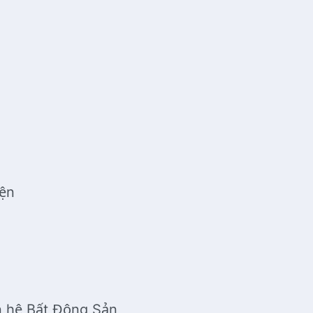
yện
n hệ Bất Động Sản