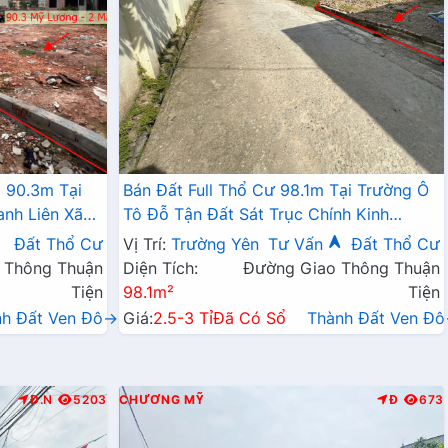
 90.3m Tại
Bán Đất Full Thổ Cư 98.1m Tại Trường Ô
anh Liên Xã
Tô Đỗ Tận Đất Sát Trục Chính Kinh
Doanh Giá Chỉ Hơn 2 Tỷ
Đất Thổ Cư
Vị Trí:
Trường Yên
Tư Vấn
Đất Thổ Cư
 Thông Thuận
Diện Tích:
Đường Giao Thông Thuận
Tiện
98.1m²
Tiện
nh Đất Ven Đô→
Giá:
2.5-3 Tỉ
Đã Có Sổ
Thành Đất Ven Đ
Đ.N
5203
CHƯƠNG MỸ
Đ
673