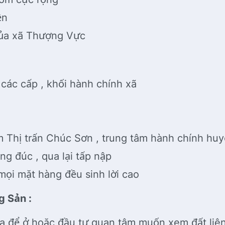
yện
của xã Thượng Vực
 các cấp , khối hành chính xã
9
tâm Thị trấn Chúc Sơn , trung tâm hành chính hu
g đúc , qua lại tấp nập
ọi mặt hàng đều sinh lời cao
g Sản :
a để ở hoặc đầu tư quan tâm muốn xem đất liê