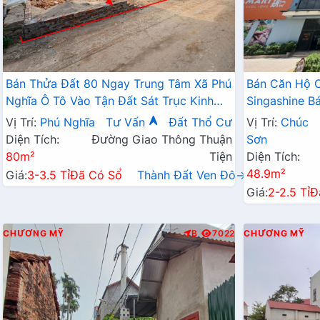
Bán Thửa Đất 80 Ngay Trung Tâm Xã Phú
Bán Căn Hộ 
Nghĩa Ô Tô Vào Tận Đất Sát Trục Kinh
Singashine 
Doanh Gần KCN Phú Nghĩa
Hợp Cho Hộ G
Vị Trí:
Phú Nghĩa
Tư Vấn
Đất Thổ Cư
Vị Trí:
Chúc
Diện Tích:
Đường Giao Thông Thuận
Sơn
80m²
Tiện
Diện Tích:
48.9m²
Giá:
3-3.5 Tỉ
Đã Có Sổ
Thành Đất Ven Đô→
Giá:
2-2.5 Tỉ
Đ
CHƯƠNG MỸ
B
7022
CHƯƠNG MỸ