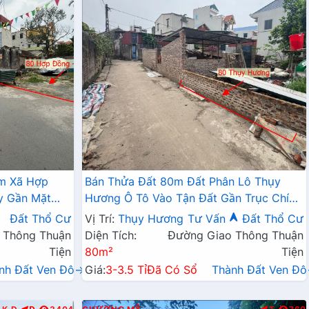
âm Xã Hợp
Bán Thửa Đất 80m Đất Phân Lô Thụy
y Gần Mặt
Hương Ô Tô Vào Tận Đất Gần Trục Chính
Kinh Doanh Liên Huyện
Đất Thổ Cư
Vị Trí:
Thụy Hương
Tư Vấn
Đất Thổ Cư
 Thông Thuận
Diện Tích:
Đường Giao Thông Thuận
Tiện
80m²
Tiện
nh Đất Ven Đô→
Giá:
3-3.5 Tỉ
Đã Có Sổ
Thành Đất Ven Đ