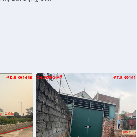
Đ.B
1459
CHƯƠNG MỸ
T.B
161