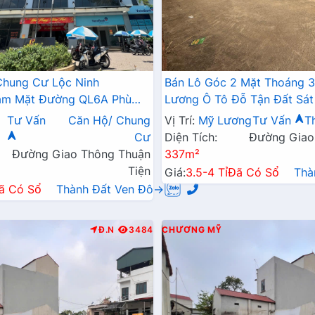
Chung Cư Lộc Ninh
Bán Lô Góc 2 Mặt Thoáng 
Bám Mặt Đường QL6A Phù
Lương Ô Tô Đỗ Tận Đất Sát
ia Đình Định Cư Lâu Dài
Kinh Doanh Liên Xã
Tư Vấn
Căn Hộ/ Chung
Vị Trí:
Mỹ Lương
Tư Vấn
T
Cư
Diện Tích:
Đường Giao
Đường Giao Thông Thuận
337m²
Tiện
Giá:
3.5-4 Tỉ
Đã Có Sổ
Thà
ã Có Sổ
Thành Đất Ven Đô→
Đ.N
3484
CHƯƠNG MỸ