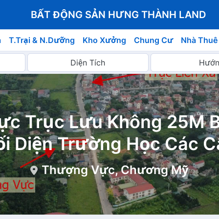
BẤT ĐỘNG SẢN HƯNG THÀNH LAND
á
T.Trại & N.Dưỡng
Kho Xưởng
Chung Cư
Nhà Thuê
ực Trục Lưu Không 25M 
ối Diện Trường Học Các C
Thượng Vực, Chương Mỹ