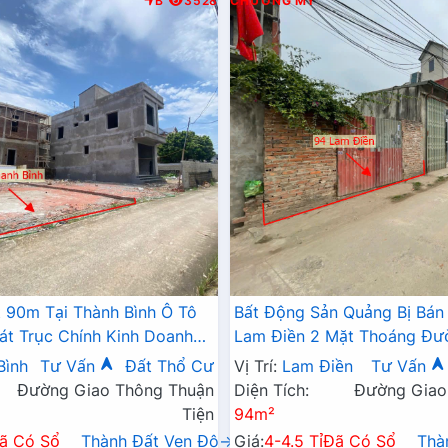
B
3528
CHƯƠNG MỸ
 90m Tại Thành Bình Ô Tô
Bất Động Sản Quảng Bị Bán
át Trục Chính Kinh Doanh
Lam Điền 2 Mặt Thoáng Đư
Tránh Sát Trục Chính Kinh 
Bình
Tư Vấn
Đất Thổ Cư
Vị Trí:
Lam Điền
Tư Vấn
Đường Giao Thông Thuận
Diện Tích:
Đường Giao
Tiện
94m²
ã Có Sổ
Thành Đất Ven Đô→
Giá:
4-4.5 Tỉ
Đã Có Sổ
Thà