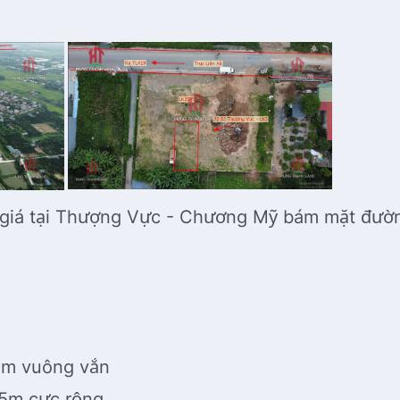
 giá tại Thượng Vực - Chương Mỹ bám mặt đường
 5m vuông vắn
25m cực rộng