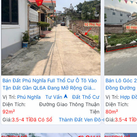
Bán Đất Phú Nghĩa Full Thổ Cư Ô Tô Vào
Bán Lô Góc 
Tận Đất Gần QL6A Đang Mở Rộng Giá
Đồng Đường 
Chỉ Vài Tỷ
Hành Chính 
Vị Trí:
Phú Nghĩa
Tư Vấn
Đất Thổ Cư
Vị Trí:
Hợp Đ
Diện Tích:
Đường Giao Thông Thuận
Diện Tích:
92m²
Tiện
80m²
Giá:
3.5-4 Tỉ
Đã Có Sổ
Thành Đất Ven Đô→
Giá:
3.5-4 Tỉ
Đ