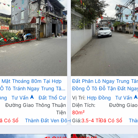
2 Mặt Thoáng 80m Tại Hợp
Đất Phân Lô Ngay Trung T
Ô Tô Tránh Ngay Trung Tâm
Đồng Ô Tô Đỗ Tận Đất Nga
Xã Gần Đường TL419
Đường Kinh Doanh TL419
ồng
Tư Vấn
Đất Thổ Cư
Vị Trí:
Hợp Đồng
Tư Vấn
Đường Giao Thông Thuận
Diện Tích:
Đường Giao
Tiện
80m²
ã Có Sổ
Thành Đất Ven Đô→
Giá:
3.5-4 Tỉ
Đã Có Sổ
Thà