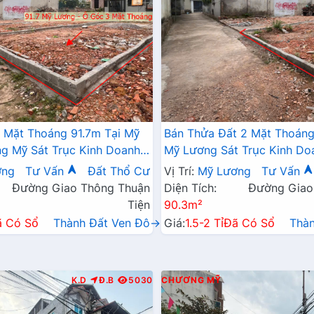
 Mặt Thoáng 91.7m Tại Mỹ
Bán Thửa Đất 2 Mặt Thoáng
 Mỹ Sát Trục Kinh Doanh -
Mỹ Lương Sát Trục Kinh Do
 Mỹ Lương Chương Mỹ
Giá Chỉ Hơn Tỷ
ơng
Tư Vấn
Đất Thổ Cư
Vị Trí:
Mỹ Lương
Tư Vấn
Đường Giao Thông Thuận
Diện Tích:
Đường Giao
Tiện
90.3m²
ã Có Sổ
Thành Đất Ven Đô→
Giá:
1.5-2 Tỉ
Đã Có Sổ
Thà
K.D
Đ.B
5030
CHƯƠNG MỸ