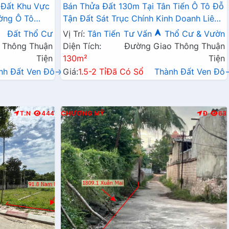
 Đất Khu Vực
Bán Thửa Đất 130m Tại Tân Tiến Ô Tô Đỗ
ờng Ô Tô
Tận Đất Sát Trục Chính Kinh Doanh Liên
Doanh Liên Xã
Xã
Đất Thổ Cư
Vị Trí:
Tân Tiến
Tư Vấn
Thổ Cư & Vườn
 Thông Thuận
Diện Tích:
Đường Giao Thông Thuận
Tiện
130m²
Tiện
nh Đất Ven Đô→
Giá:
1.5-2 Tỉ
Đã Có Sổ
Thành Đất Ven Đô
T.N
444
CHƯƠNG MỸ
Đ
63