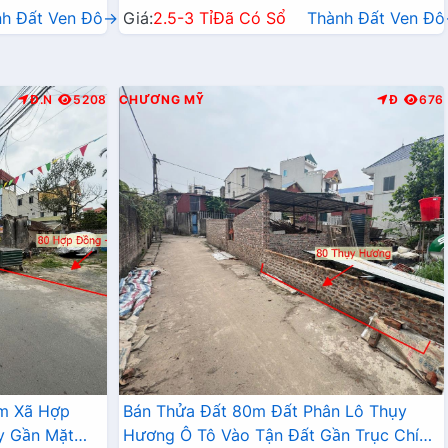
nh Đất Ven Đô→
Giá:
2.5-3 Tỉ
Đã Có Sổ
Thành Đất Ven Đ
Đ.N
5208
CHƯƠNG MỸ
Đ
676
âm Xã Hợp
Bán Thửa Đất 80m Đất Phân Lô Thụy
y Gần Mặt
Hương Ô Tô Vào Tận Đất Gần Trục Chính