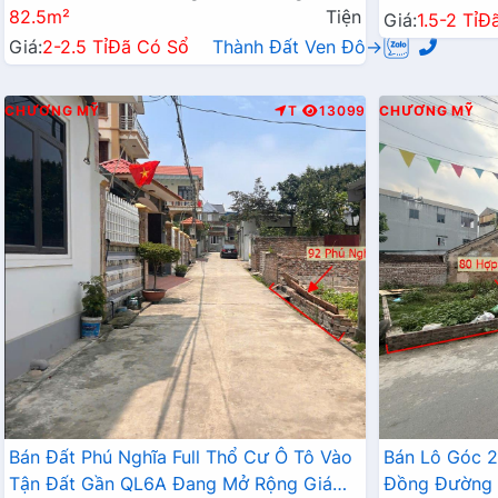
82.5m²
Tiện
Giá:
1.5-2 Tỉ
Đ
Giá:
2-2.5 Tỉ
Đã Có Sổ
Thành Đất Ven Đô→
CHƯƠNG MỸ
T
13099
CHƯƠNG MỸ
Bán Đất Phú Nghĩa Full Thổ Cư Ô Tô Vào
Bán Lô Góc 
Tận Đất Gần QL6A Đang Mở Rộng Giá
Đồng Đường 