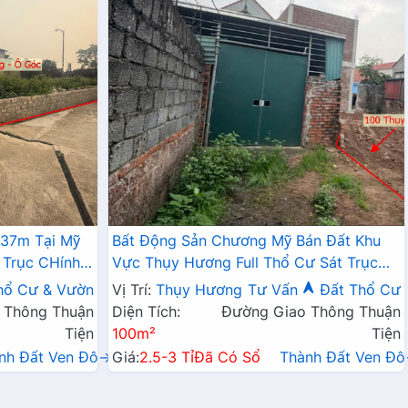
337m Tại Mỹ
Bất Động Sản Chương Mỹ Bán Đất Khu
 Trục CHính
Vực Thụy Hương Full Thổ Cư Sát Trục
Chính Kinh Doanh Liên Xã
hổ Cư & Vườn
Vị Trí:
Thụy Hương
Tư Vấn
Đất Thổ Cư
 Thông Thuận
Diện Tích:
Đường Giao Thông Thuận
Tiện
100m²
Tiện
nh Đất Ven Đô→
Giá:
2.5-3 Tỉ
Đã Có Sổ
Thành Đất Ven Đ