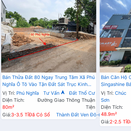
Bán Thửa Đất 80 Ngay Trung Tâm Xã Phú
Bán Căn Hộ 
Nghĩa Ô Tô Vào Tận Đất Sát Trục Kinh
Singashine 
Doanh Gần KCN Phú Nghĩa
Hợp Cho Hộ G
Vị Trí:
Phú Nghĩa
Tư Vấn
Đất Thổ Cư
Vị Trí:
Chúc
Diện Tích:
Đường Giao Thông Thuận
Sơn
80m²
Tiện
Diện Tích:
48.9m²
Giá:
3-3.5 Tỉ
Đã Có Sổ
Thành Đất Ven Đô→
Giá:
2-2.5 Tỉ
Đ