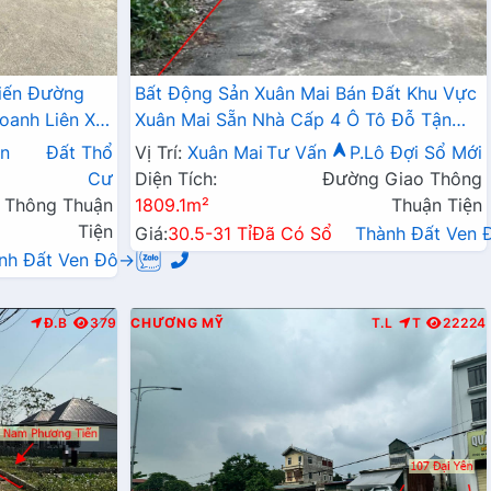
iến Đường
Bất Động Sản Xuân Mai Bán Đất Khu Vực
oanh Liên Xã
Xuân Mai Sẵn Nhà Cấp 4 Ô Tô Đỗ Tận
Đất Làn 2 Đường QL6A
n
Đất Thổ
Vị Trí:
Xuân Mai
Tư Vấn
P.Lô Đợi Sổ Mới
Cư
Diện Tích:
Đường Giao Thông
 Thông Thuận
1809.1m²
Thuận Tiện
Tiện
Giá:
30.5-31 Tỉ
Đã Có Sổ
Thành Đất Ven
nh Đất Ven Đô→
Đ.B
379
CHƯƠNG MỸ
T.L
T
22224