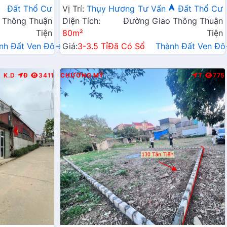
Kinh Doanh Liên Huyện
Đất Thổ Cư
Vị Trí:
Thụy Hương
Tư Vấn
Đất Thổ Cư
 Thông Thuận
Diện Tích:
Đường Giao Thông Thuận
Tiện
80m²
Tiện
nh Đất Ven Đô→
Giá:
3-3.5 Tỉ
Đã Có Sổ
Thành Đất Ven Đ
K.D
Đ
3411
CHƯƠNG MỸ
T
775