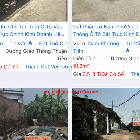
Đồi Chè Tân Tiến Ô Tô Vào
Đất Phân Lô Nam Phương T
Trục Chính Kinh Doanh Liên
Thông Ô Tô Sát Trục Kinh D
 QL21A
Ngay Gần QL21A
ến
Tư Vấn
Đất Thổ Cư
Vị Trí:
Nam Phương
Tư Vấ
Đường Giao Thông Thuận
Tiến
Tiện
Diện Tích:
Đường Giao
91.8m²
ã Có Sổ
Thành Đất Ven Đô→
Giá:
2.5-3 Tỉ
Đã Có Sổ
Thà
Đ.B
192
CHƯƠNG MỸ