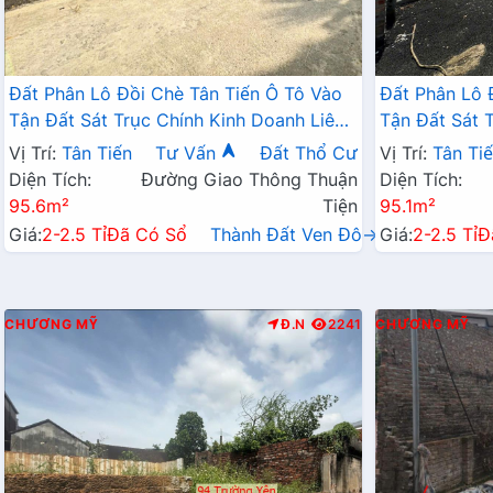
Đất Phân Lô Đồi Chè Tân Tiến Ô Tô Vào
Đất Phân Lô 
Tận Đất Sát Trục Chính Kinh Doanh Liên
Tận Đất Sát 
Xã Ngay Gần QL21A
Xã Ngay Gần
Vị Trí:
Tân Tiến
Tư Vấn
Đất Thổ Cư
Vị Trí:
Tân Ti
Diện Tích:
Đường Giao Thông Thuận
Diện Tích:
95.6m²
Tiện
95.1m²
Giá:
2-2.5 Tỉ
Đã Có Sổ
Thành Đất Ven Đô→
Giá:
2-2.5 Tỉ
Đ
CHƯƠNG MỸ
Đ.N
2241
CHƯƠNG MỸ