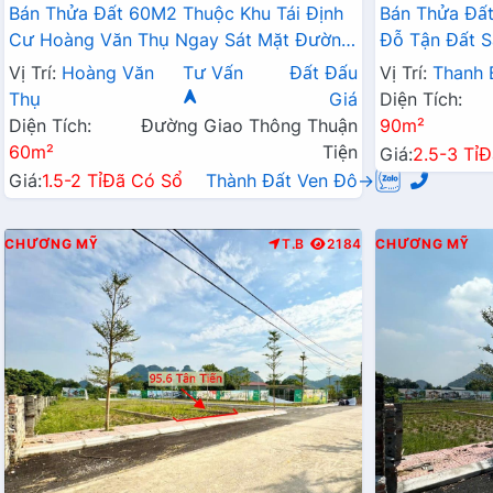
Bán Thửa Đất 60M2 Thuộc Khu Tái Định
Bán Thửa Đất
Cư Hoàng Văn Thụ Ngay Sát Mặt Đường
Đỗ Tận Đất S
Kinh Doanh QL21A
Liên Xã
Vị Trí:
Hoàng Văn
Tư Vấn
Đất Đấu
Vị Trí:
Thanh 
Thụ
Giá
Diện Tích:
Diện Tích:
Đường Giao Thông Thuận
90m²
60m²
Tiện
Giá:
2.5-3 Tỉ
Đ
Giá:
1.5-2 Tỉ
Đã Có Sổ
Thành Đất Ven Đô→
CHƯƠNG MỸ
T.B
2184
CHƯƠNG MỸ