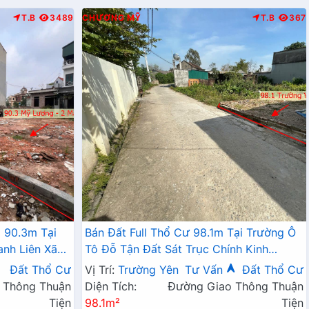
T.B
3489
CHƯƠNG MỸ
T.B
367
 90.3m Tại
Bán Đất Full Thổ Cư 98.1m Tại Trường Ô
anh Liên Xã
Tô Đỗ Tận Đất Sát Trục Chính Kinh
Doanh Giá Chỉ Hơn 2 Tỷ
Đất Thổ Cư
Vị Trí:
Trường Yên
Tư Vấn
Đất Thổ Cư
 Thông Thuận
Diện Tích:
Đường Giao Thông Thuận
Tiện
98.1m²
Tiện