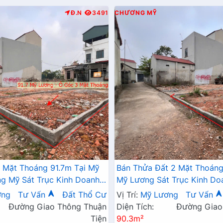
Đ.N
3491
CHƯƠNG MỸ
 Mặt Thoáng 91.7m Tại Mỹ
Bán Thửa Đất 2 Mặt Thoáng
 Mỹ Sát Trục Kinh Doanh -
Mỹ Lương Sát Trục Kinh Do
 Mỹ Lương Chương Mỹ
Giá Chỉ Hơn Tỷ
ơng
Tư Vấn
Đất Thổ Cư
Vị Trí:
Mỹ Lương
Tư Vấn
Đường Giao Thông Thuận
Diện Tích:
Đường Giao
Tiện
90.3m²