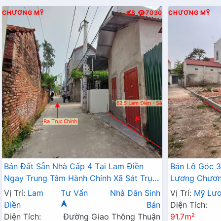
CHƯƠNG MỸ
B
7030
CHƯƠNG MỸ
Bán Đất Sẵn Nhà Cấp 4 Tại Lam Điền
Bán Lô Góc 3
Ngay Trung Tâm Hành Chính Xã Sát Trục
Lương Chương
Kinh Doanh Giá Chỉ Hơn 2 Tỷ
Đất Phân Lô
Vị Trí:
Lam
Tư Vấn
Nhà Dân Sinh
Vị Trí:
Mỹ Lư
Điền
Bán
Diện Tích:
Diện Tích:
Đường Giao Thông Thuận
91.7m²