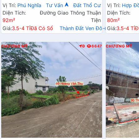
Chỉ Vài Tỷ
Hành Chính 
Vị Trí:
Phú Nghĩa
Tư Vấn
Đất Thổ Cư
Vị Trí:
Hợp Đ
Diện Tích:
Đường Giao Thông Thuận
Diện Tích:
92m²
Tiện
80m²
Giá:
3.5-4 Tỉ
Đã Có Sổ
Thành Đất Ven Đô→
Giá:
3.5-4 Tỉ
Đ
CHƯƠNG MỸ
Đ
6647
CHƯƠNG MỸ