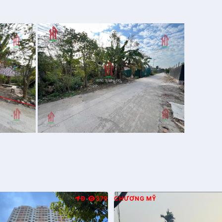
Đ
379
CHƯƠNG MỸ