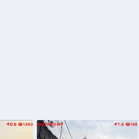
Đ.B
1463
CHƯƠNG MỸ
T.B
166