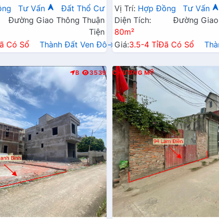
Xã Gần Đường TL419
Đường Kinh Doanh TL419
ồng
Tư Vấn
Đất Thổ Cư
Vị Trí:
Hợp Đồng
Tư Vấn
Đường Giao Thông Thuận
Diện Tích:
Đường Giao
Tiện
80m²
ã Có Sổ
Thành Đất Ven Đô→
Giá:
3.5-4 Tỉ
Đã Có Sổ
Thà
B
3539
CHƯƠNG MỸ