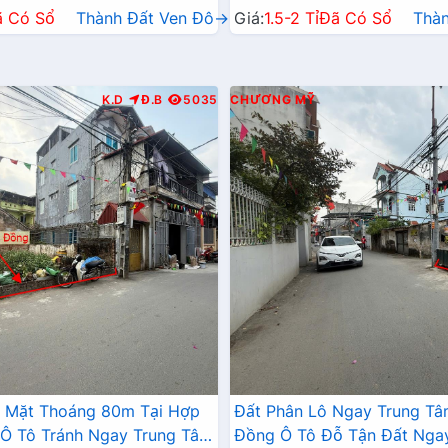
ã Có Sổ
Thành Đất Ven Đô→
Giá:
1.5-2 Tỉ
Đã Có Sổ
Thà
K.D
Đ.B
5035
CHƯƠNG MỸ
2 Mặt Thoáng 80m Tại Hợp
Đất Phân Lô Ngay Trung T
Ô Tô Tránh Ngay Trung Tâm
Đồng Ô Tô Đỗ Tận Đất Nga