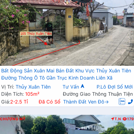
Bất Động Sản Xuân Mai Bán Đất Khu Vực Thủy Xuân Tiên
Đường Thông Ô Tô Gần Trục Kinh Doanh Liên Xã
Vị Trí:
Thủy Xuân Tiên
Tư Vấn
P.Lô Đợi Sổ Mới
Diện Tích:
105m²
Đường Giao Thông Thuận Tiện
Giá:
2-2.5 Tỉ
Đã Có Sổ
Thành Đất Ven Đô→
CHƯƠNG MỸ
T.N
179