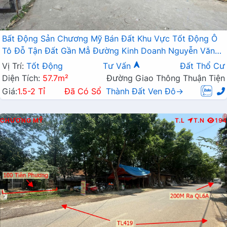
Bất Động Sản Chương Mỹ Bán Đất Khu Vực Tốt Động Ô
Tô Đỗ Tận Đất Gần Mẳ Đường Kinh Doanh Nguyễn Văn
Trỗi
Vị Trí:
Tốt Động
Tư Vấn
Đất Thổ Cư
Diện Tích:
57.7m²
Đường Giao Thông Thuận Tiện
Giá:
1.5-2 Tỉ
Đã Có Sổ
Thành Đất Ven Đô→
CHƯƠNG MỸ
T.L
T.N
194