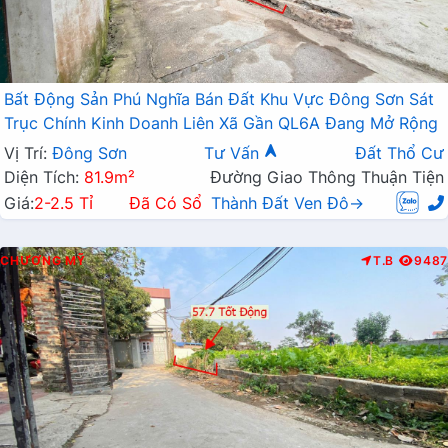
Bất Động Sản Phú Nghĩa Bán Đất Khu Vực Đông Sơn Sát
Trục Chính Kinh Doanh Liên Xã Gần QL6A Đang Mở Rộng
Vị Trí:
Đông Sơn
Tư Vấn
Đất Thổ Cư
Diện Tích:
81.9m²
Đường Giao Thông Thuận Tiện
Giá:
2-2.5 Tỉ
Đã Có Sổ
Thành Đất Ven Đô→
CHƯƠNG MỸ
T.B
9487