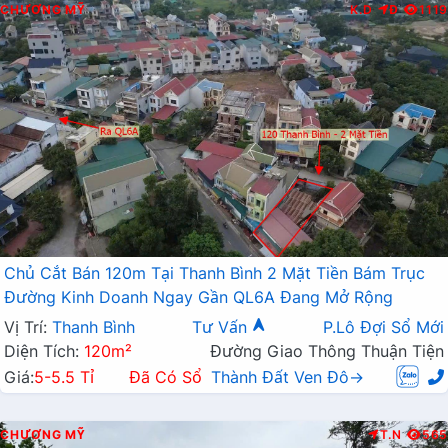
CHƯƠNG MỸ
K.D
Đ
1119
Chủ Cắt Bán 120m Tại Thanh Bình 2 Mặt Tiền Bám Trục
Đường Kinh Doanh Ngay Gần QL6A Đang Mở Rộng
Vị Trí:
Thanh Bình
Tư Vấn
P.Lô Đợi Sổ Mới
Diện Tích:
120m²
Đường Giao Thông Thuận Tiện
Giá:
5-5.5 Tỉ
Đã Có Sổ
Thành Đất Ven Đô→
CHƯƠNG MỸ
T.N
565