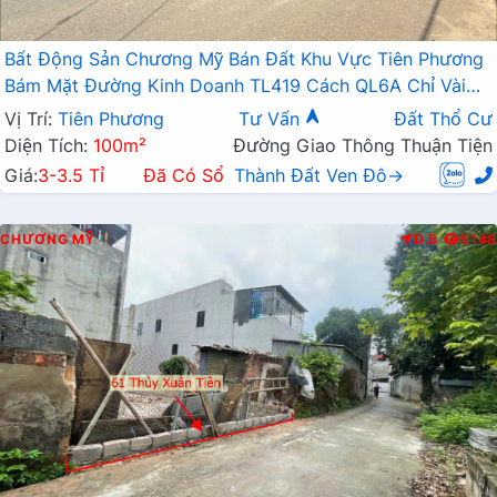
Bất Động Sản Chương Mỹ Bán Đất Khu Vực Tiên Phương
Bám Mặt Đường Kinh Doanh TL419 Cách QL6A Chỉ Vài
Trăm Mét
Vị Trí:
Tiên Phương
Tư Vấn
Đất Thổ Cư
Diện Tích:
100m²
Đường Giao Thông Thuận Tiện
Giá:
3-3.5 Tỉ
Đã Có Sổ
Thành Đất Ven Đô→
CHƯƠNG MỸ
Đ.B
5148