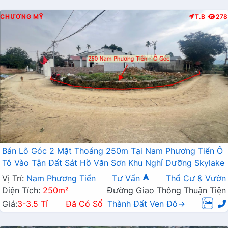
CHƯƠNG MỸ
T.B
278
Bán Lô Góc 2 Mặt Thoáng 250m Tại Nam Phương Tiến Ô
Tô Vào Tận Đất Sát Hồ Văn Sơn Khu Nghỉ Dưỡng Skylake
Vị Trí:
Nam Phương Tiến
Tư Vấn
Thổ Cư & Vườn
Diện Tích:
250m²
Đường Giao Thông Thuận Tiện
Giá:
3-3.5 Tỉ
Đã Có Sổ
Thành Đất Ven Đô→