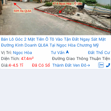
Bán Lô Góc 2 Mặt Tiên Ô Tô Vào Tận Đất Ngay Sát Mặt
Đường Kinh Doanh QL6A Tại Ngọc Hòa Chương Mỹ
Vị Trí:
Ngọc Hòa
Tư Vấn
Đất Thổ Cư
Diện Tích:
47.4m²
Đường Giao Thông Thuận Tiện
Giá:
4-4.5 Tỉ
Đã Có Sổ
Thành Đất Ven Đô→