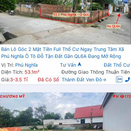
Bán Lô Góc 2 Mặt Tiền Full Thổ Cư Ngay Trung Tâm Xã
Phú Nghĩa Ô Tô Đỗ Tận Đất Gần QL6A Đang Mở Rộng
Vị Trí:
Phú Nghĩa
Tư Vấn
Đất Thổ Cư
Diện Tích:
53.1m²
Đường Giao Thông Thuận Tiện
Giá:
3-3.5 Tỉ
Đã Có Sổ
Thành Đất Ven Đô→
CHƯƠNG MỸ
N
172