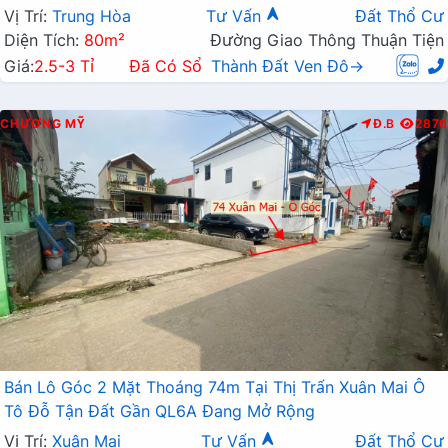
Vị Trí:
Trung Hòa
Tư Vấn
Đất Thổ Cư
Diện Tích:
80m²
Đường Giao Thông Thuận Tiện
Giá:
2.5-3 Tỉ
Đã Có Sổ
Thành Đất Ven Đô→
CHƯƠNG MỸ
Đ.B
2876
Bán Lô Góc 2 Mặt Thoáng 74m Tại Thị Trấn Xuân Mai Ô
Tô Đỗ Tận Đất Gần QL6A Đang Mở Rộng
Vị Trí:
Xuân Mai
Tư Vấn
Đất Thổ Cư