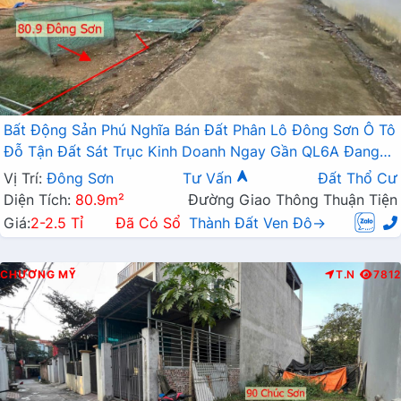
Bất Động Sản Phú Nghĩa Bán Đất Phân Lô Đông Sơn Ô Tô
Đỗ Tận Đất Sát Trục Kinh Doanh Ngay Gần QL6A Đang
Triển Khai Mở Rộng
Vị Trí:
Đông Sơn
Tư Vấn
Đất Thổ Cư
Diện Tích:
80.9m²
Đường Giao Thông Thuận Tiện
Giá:
2-2.5 Tỉ
Đã Có Sổ
Thành Đất Ven Đô→
CHƯƠNG MỸ
T.N
7812