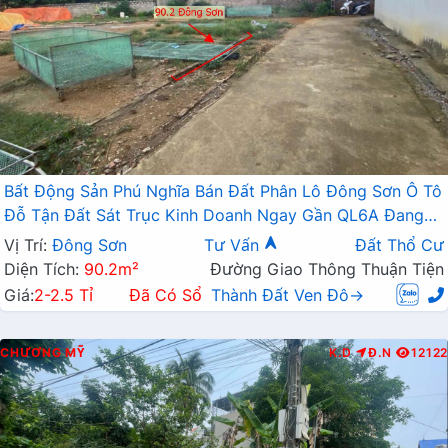
Bất Động Sản Phú Nghĩa Bán Đất Phân Lô Đông Sơn Ô Tô
Đỗ Tận Đất Sát Trục Kinh Doanh Ngay Gần QL6A Đang
Triển Khai Mở Rộng
Vị Trí:
Đông Sơn
Tư Vấn
Đất Thổ Cư
Diện Tích:
90.2m²
Đường Giao Thông Thuận Tiện
Giá:
2-2.5 Tỉ
Đã Có Sổ
Thành Đất Ven Đô→
CHƯƠNG MỸ
K.D
Đ.N
12122