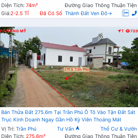
Diện Tích:
74m²
Đường Giao Thông Thuận Tiện
Giá:
2-2.5 Tỉ
Đã Có Sổ
Thành Đất Ven Đô→
CHƯƠNG MỸ
T
703
Bán Thửa Đất 275.6m Tại Trần Phú Ô Tô Vào Tận Đất Sát
Trục Kinh Doanh Ngay Gần Hồ Kỳ Viên Thoáng Mát
Vị Trí:
Trần Phú
Tư Vấn
Thổ Cư & Vườn
Diện Tích:
275.6m²
Đường Giao Thông Thuận Tiện