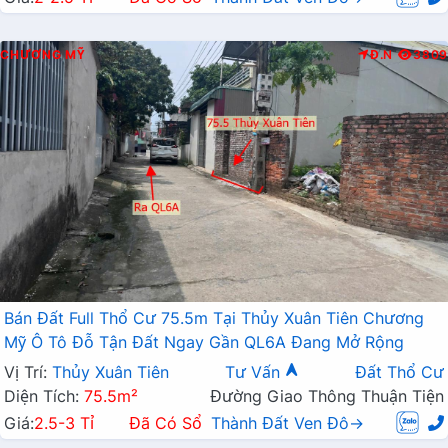
CHƯƠNG MỸ
Đ.N
3809
Bán Đất Full Thổ Cư 75.5m Tại Thủy Xuân Tiên Chương
Mỹ Ô Tô Đỗ Tận Đất Ngay Gần QL6A Đang Mở Rộng
Vị Trí:
Thủy Xuân Tiên
Tư Vấn
Đất Thổ Cư
Diện Tích:
75.5m²
Đường Giao Thông Thuận Tiện
Giá:
2.5-3 Tỉ
Đã Có Sổ
Thành Đất Ven Đô→