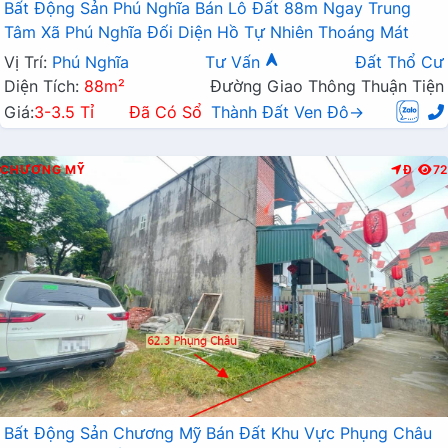
Bất Động Sản Phú Nghĩa Bán Lô Đất 88m Ngay Trung
Tâm Xã Phú Nghĩa Đối Diện Hồ Tự Nhiên Thoáng Mát
Vị Trí:
Phú Nghĩa
Tư Vấn
Đất Thổ Cư
Diện Tích:
88m²
Đường Giao Thông Thuận Tiện
Giá:
3-3.5 Tỉ
Đã Có Sổ
Thành Đất Ven Đô→
CHƯƠNG MỸ
Đ
72
Bất Động Sản Chương Mỹ Bán Đất Khu Vực Phụng Châu