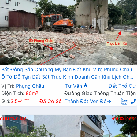
Bất Động Sản Chương Mỹ Bán Đất Khu Vực Phụng Châu
Ô Tô Đỗ Tận Đất Sát Trục Kinh Doanh Gần Khu Lịch Chùa
Trầm
Vị Trí:
Phụng Châu
Tư Vấn
Đất Thổ Cư
Diện Tích:
80m²
Đường Giao Thông Thuận Tiện
Giá:
3.5-4 Tỉ
Đã Có Sổ
Thành Đất Ven Đô→
CHƯƠNG MỸ
N
10659