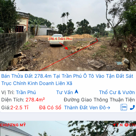
Bán Thửa Đất 278.4m Tại Trần Phú Ô Tô Vào Tận Đất Sát
Trục Chính Kinh Doanh Liên Xã
Vị Trí:
Trần Phú
Tư Vấn
Thổ Cư & Vườn
Diện Tích:
278.4m²
Đường Giao Thông Thuận Tiện
Giá:
2-2.5 Tỉ
Đã Có Sổ
Thành Đất Ven Đô→
CHƯƠNG MỸ
T.N
170