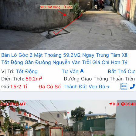
Bán Lô Góc 2 Mặt Thoáng 59.2M2 Ngay Trung Tâm Xã
Tốt Động Gần Đường Nguyễn Văn Trỗi Giá Chỉ Hơn Tỷ
Vị Trí:
Tốt Động
Tư Vấn
Đất Thổ Cư
Diện Tích:
59.2m²
Đường Giao Thông Thuận Tiện
Giá:
1.5-2 Tỉ
Đã Có Sổ
Thành Đất Ven Đô→
CHƯƠNG MỸ
Đ.B
8948