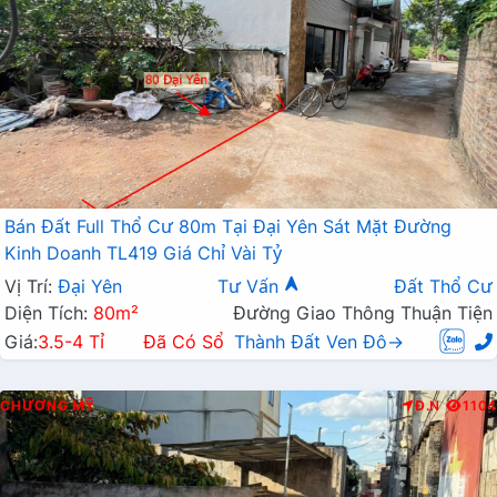
Bán Đất Full Thổ Cư 80m Tại Đại Yên Sát Mặt Đường
Kinh Doanh TL419 Giá Chỉ Vài Tỷ
Vị Trí:
Đại Yên
Tư Vấn
Đất Thổ Cư
Diện Tích:
80m²
Đường Giao Thông Thuận Tiện
Giá:
3.5-4 Tỉ
Đã Có Sổ
Thành Đất Ven Đô→
CHƯƠNG MỸ
Đ.N
1104