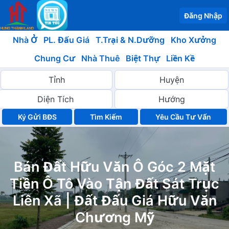
Đăng Nhập
Nhà Ở
PL. Đấu Giá
T.Trại & N.Dưỡng
Kho Xưởng
Chung Cư
Nhà Thuê
Biệt Thự
Liền Kề
Ký Gửi BĐS
Yêu Cầu Tư Vấn
Bán Đất Hữu Văn Ô Góc 2 Mặt
Tiền Ô Tô Vào Tận Đất Sát Trục
Liên Xã | Đất Đấu Giá Hữu Văn
Chương Mỹ