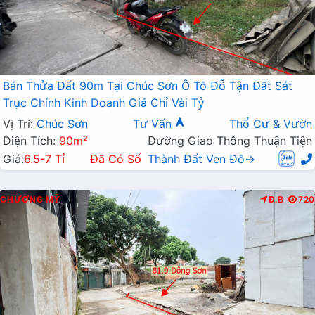
Bán Thửa Đất 90m Tại Chúc Sơn Ô Tô Đỗ Tận Đất Sát
Trục Chính Kinh Doanh Giá Chỉ Vài Tỷ
Vị Trí:
Chúc Sơn
Tư Vấn
Thổ Cư & Vườn
Diện Tích:
90m²
Đường Giao Thông Thuận Tiện
Giá:
6.5-7 Tỉ
Đã Có Sổ
Thành Đất Ven Đô→
CHƯƠNG MỸ
Đ.B
720