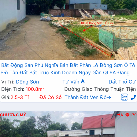
Bất Động Sản Phú Nghĩa Bán Đất Phân Lô Đông Sơn Ô Tô
Đỗ Tận Đất Sát Trục Kinh Doanh Ngay Gần QL6A Đang
Triển Khai Mở Rộng
Vị Trí:
Đông Sơn
Tư Vấn
Đất Thổ Cư
Diện Tích:
100.8m²
Đường Giao Thông Thuận Tiện
Giá:
2.5-3 Tỉ
Đã Có Sổ
Thành Đất Ven Đô→
CHƯƠNG MỸ
N
179