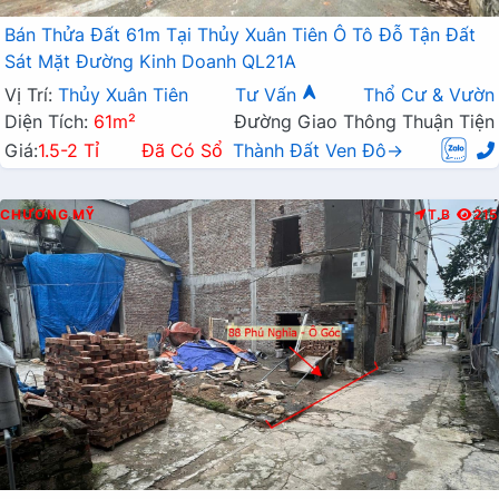
Bán Thửa Đất 61m Tại Thủy Xuân Tiên Ô Tô Đỗ Tận Đất
Sát Mặt Đường Kinh Doanh QL21A
Vị Trí:
Thủy Xuân Tiên
Tư Vấn
Thổ Cư & Vườn
Diện Tích:
61m²
Đường Giao Thông Thuận Tiện
Giá:
1.5-2 Tỉ
Đã Có Sổ
Thành Đất Ven Đô→
CHƯƠNG MỸ
T.B
215