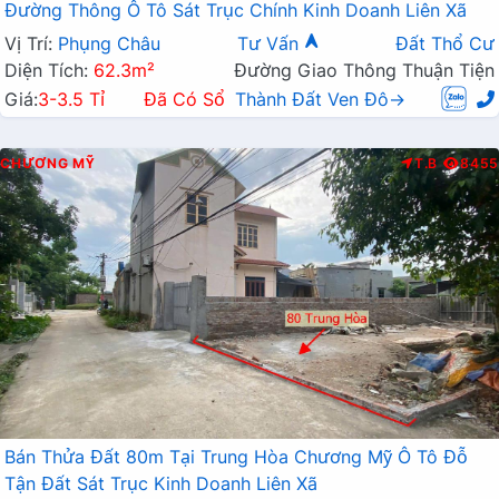
Đường Thông Ô Tô Sát Trục Chính Kinh Doanh Liên Xã
Vị Trí:
Phụng Châu
Tư Vấn
Đất Thổ Cư
Diện Tích:
62.3m²
Đường Giao Thông Thuận Tiện
Giá:
3-3.5 Tỉ
Đã Có Sổ
Thành Đất Ven Đô→
CHƯƠNG MỸ
T.B
8455
Bán Thửa Đất 80m Tại Trung Hòa Chương Mỹ Ô Tô Đỗ
Tận Đất Sát Trục Kinh Doanh Liên Xã