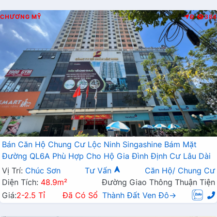
CHƯƠNG MỸ
Đ
384
Bán Căn Hộ Chung Cư Lộc Ninh Singashine Bám Mặt
Đường QL6A Phù Hợp Cho Hộ Gia Đình Định Cư Lâu Dài
Vị Trí:
Chúc Sơn
Tư Vấn
Căn Hộ/ Chung Cư
Diện Tích:
48.9m²
Đường Giao Thông Thuận Tiện
Giá:
2-2.5 Tỉ
Đã Có Sổ
Thành Đất Ven Đô→