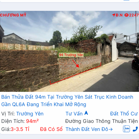
CHƯƠNG MỸ
Đ.N
2247
Bán Thửa Đất 94m Tại Trường Yên Sát Trục Kinh Doanh
Gần QL6A Đang Triển Khai Mở Rộng
Vị Trí:
Trường Yên
Tư Vấn
Đất Thổ Cư
Diện Tích:
94m²
Đường Giao Thông Thuận Tiện
Giá:
3-3.5 Tỉ
Đã Có Sổ
Thành Đất Ven Đô→