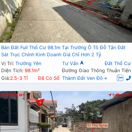
Bán Đất Full Thổ Cư 98.1m Tại Trường Ô Tô Đỗ Tận Đất
Sát Trục Chính Kinh Doanh Giá Chỉ Hơn 2 Tỷ
Vị Trí:
Trường Yên
Tư Vấn
Đất Thổ Cư
Diện Tích:
98.1m²
Đường Giao Thông Thuận Tiện
Giá:
2.5-3 Tỉ
Đã Có Sổ
Thành Đất Ven Đô→
CHƯƠNG MỸ
T
13103