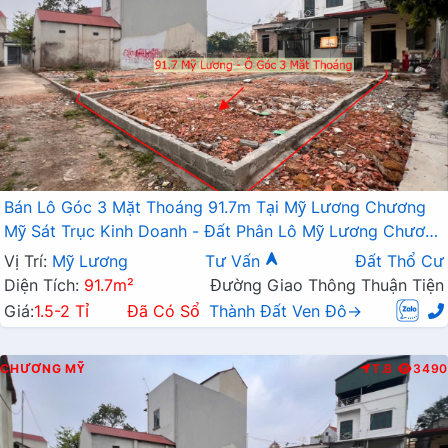
Bán Lô Góc 3 Mặt Thoáng 91.7m Tại Mỹ Lương Chương
Mỹ Sát Trục Kinh Doanh - Đất Phân Lô Mỹ Lương Chương
Mỹ
Vị Trí:
Mỹ Lương
Tư Vấn
Đất Thổ Cư
Diện Tích:
91.7m²
Đường Giao Thông Thuận Tiện
Giá:
1.5-2 Tỉ
Đã Có Sổ
Thành Đất Ven Đô→
CHƯƠNG MỸ
T.B
3490