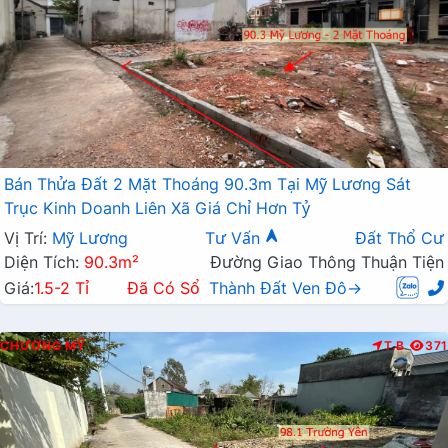
Bán Thửa Đất 2 Mặt Thoáng 90.3m Tại Mỹ Lương Sát
Trục Kinh Doanh Liên Xã Giá Chỉ Hơn Tỷ
Vị Trí:
Mỹ Lương
Tư Vấn
Đất Thổ Cư
Diện Tích:
90.3m²
Đường Giao Thông Thuận Tiện
Giá:
1.5-2 Tỉ
Đã Có Sổ
Thành Đất Ven Đô→
CHƯƠNG MỸ
T.B
371