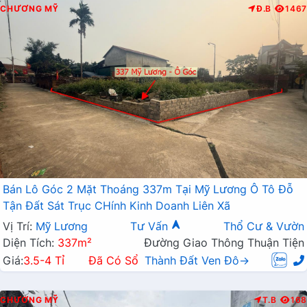
CHƯƠNG MỸ
Đ.B
1467
Bán Lô Góc 2 Mặt Thoáng 337m Tại Mỹ Lương Ô Tô Đỗ
Tận Đất Sát Trục CHính Kinh Doanh Liên Xã
Vị Trí:
Mỹ Lương
Tư Vấn
Thổ Cư & Vườn
Diện Tích:
337m²
Đường Giao Thông Thuận Tiện
Giá:
3.5-4 Tỉ
Đã Có Sổ
Thành Đất Ven Đô→
CHƯƠNG MỸ
T.B
168