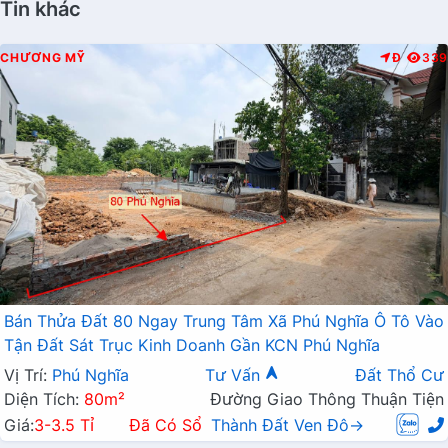
Tin khác
CHƯƠNG MỸ
Đ
339
Bán Thửa Đất 80 Ngay Trung Tâm Xã Phú Nghĩa Ô Tô Vào
Tận Đất Sát Trục Kinh Doanh Gần KCN Phú Nghĩa
Vị Trí:
Phú Nghĩa
Tư Vấn
Đất Thổ Cư
Diện Tích:
80m²
Đường Giao Thông Thuận Tiện
Giá:
3-3.5 Tỉ
Đã Có Sổ
Thành Đất Ven Đô→