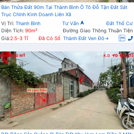
Bán Thửa Đất 90m Tại Thành Bình Ô Tô Đỗ Tận Đất Sát
Trục Chính Kinh Doanh Liên Xã
Vị Trí:
Thanh Bình
Tư Vấn
Đất Thổ Cư
Diện Tích:
90m²
Đường Giao Thông Thuận Tiện
Giá:
2.5-3 Tỉ
Đã Có Sổ
Thành Đất Ven Đô→
CHƯƠNG MỸ
K.D
Đ
3413