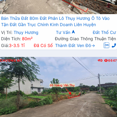
Bán Thửa Đất 80m Đất Phân Lô Thụy Hương Ô Tô Vào
Tận Đất Gần Trục Chính Kinh Doanh Liên Huyện
Vị Trí:
Thụy Hương
Tư Vấn
Đất Thổ Cư
Diện Tích:
80m²
Đường Giao Thông Thuận Tiện
Giá:
3-3.5 Tỉ
Đã Có Sổ
Thành Đất Ven Đô→
CHƯƠNG MỸ
Đ
6647