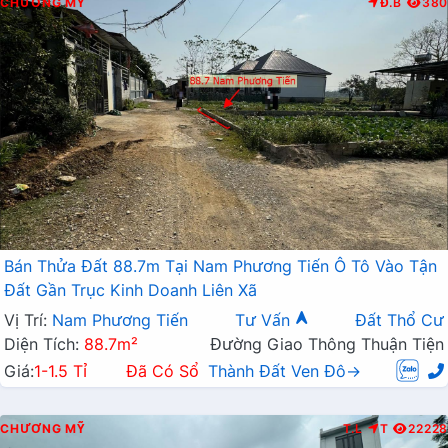
CHƯƠNG MỸ
Đ.B
380
Bán Thửa Đất 88.7m Tại Nam Phương Tiến Ô Tô Vào Tận
Đất Gần Trục Kinh Doanh Liên Xã
Vị Trí:
Nam Phương Tiến
Tư Vấn
Đất Thổ Cư
Diện Tích:
88.7m²
Đường Giao Thông Thuận Tiện
Giá:
1-1.5 Tỉ
Đã Có Sổ
Thành Đất Ven Đô→
CHƯƠNG MỸ
T.L
T
22228