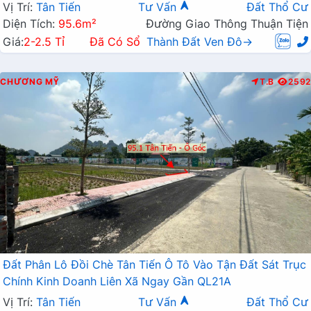
Vị Trí:
Tân Tiến
Tư Vấn
Đất Thổ Cư
Diện Tích:
95.6m²
Đường Giao Thông Thuận Tiện
Giá:
2-2.5 Tỉ
Đã Có Sổ
Thành Đất Ven Đô→
CHƯƠNG MỸ
T.B
2592
Đất Phân Lô Đồi Chè Tân Tiến Ô Tô Vào Tận Đất Sát Trục
Chính Kinh Doanh Liên Xã Ngay Gần QL21A
Vị Trí:
Tân Tiến
Tư Vấn
Đất Thổ Cư