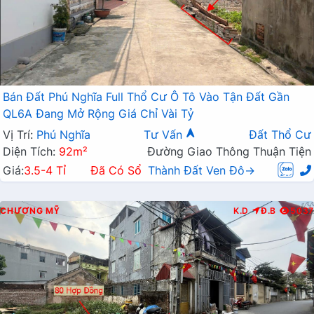
Bán Đất Phú Nghĩa Full Thổ Cư Ô Tô Vào Tận Đất Gần
QL6A Đang Mở Rộng Giá Chỉ Vài Tỷ
Vị Trí:
Phú Nghĩa
Tư Vấn
Đất Thổ Cư
Diện Tích:
92m²
Đường Giao Thông Thuận Tiện
Giá:
3.5-4 Tỉ
Đã Có Sổ
Thành Đất Ven Đô→
CHƯƠNG MỸ
K.D
Đ.B
5037