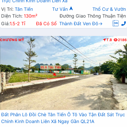
Trục Chính Kinh Doanh Liên Xã
Vị Trí:
Tân Tiến
Tư Vấn
Thổ Cư & Vườn
Diện Tích:
130m²
Đường Giao Thông Thuận Tiện
Giá:
1.5-2 Tỉ
Đã Có Sổ
Thành Đất Ven Đô→
CHƯƠNG MỸ
T.B
2186
Đất Phân Lô Đồi Chè Tân Tiến Ô Tô Vào Tận Đất Sát Trục
Chính Kinh Doanh Liên Xã Ngay Gần QL21A