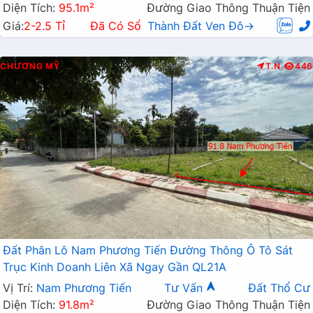
Diện Tích:
95.1m²
Đường Giao Thông Thuận Tiện
Giá:
2-2.5 Tỉ
Đã Có Sổ
Thành Đất Ven Đô→
CHƯƠNG MỸ
T.N
446
Đất Phân Lô Nam Phương Tiến Đường Thông Ô Tô Sát
Trục Kinh Doanh Liên Xã Ngay Gần QL21A
Vị Trí:
Nam Phương Tiến
Tư Vấn
Đất Thổ Cư
Diện Tích:
91.8m²
Đường Giao Thông Thuận Tiện