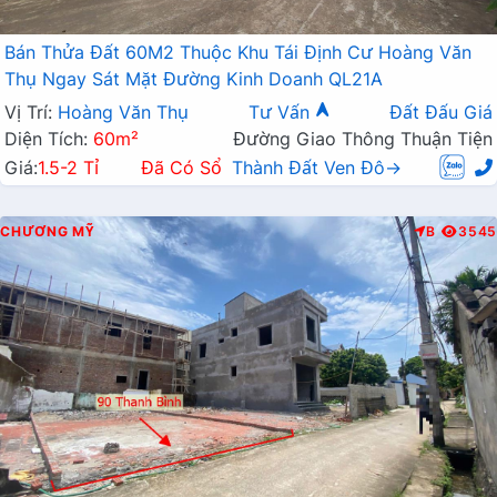
Bán Thửa Đất 60M2 Thuộc Khu Tái Định Cư Hoàng Văn
Thụ Ngay Sát Mặt Đường Kinh Doanh QL21A
Vị Trí:
Hoàng Văn Thụ
Tư Vấn
Đất Đấu Giá
Diện Tích:
60m²
Đường Giao Thông Thuận Tiện
Giá:
1.5-2 Tỉ
Đã Có Sổ
Thành Đất Ven Đô→
CHƯƠNG MỸ
B
3545