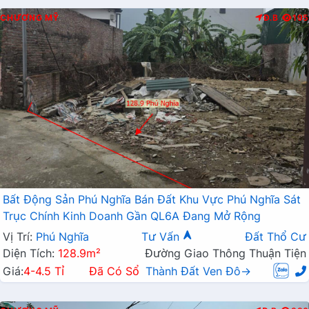
CHƯƠNG MỸ
Đ.B
195
Bất Động Sản Phú Nghĩa Bán Đất Khu Vực Phú Nghĩa Sát
Trục Chính Kinh Doanh Gần QL6A Đang Mở Rộng
Vị Trí:
Phú Nghĩa
Tư Vấn
Đất Thổ Cư
Diện Tích:
128.9m²
Đường Giao Thông Thuận Tiện
Giá:
4-4.5 Tỉ
Đã Có Sổ
Thành Đất Ven Đô→