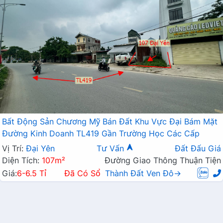
Bất Động Sản Chương Mỹ Bán Đất Khu Vực Đại Bám Mặt
Đường Kinh Doanh TL419 Gần Trường Học Các Cấp
Vị Trí:
Đại Yên
Tư Vấn
Đất Đấu Giá
Diện Tích:
107m²
Đường Giao Thông Thuận Tiện
Giá:
6-6.5 Tỉ
Đã Có Sổ
Thành Đất Ven Đô→