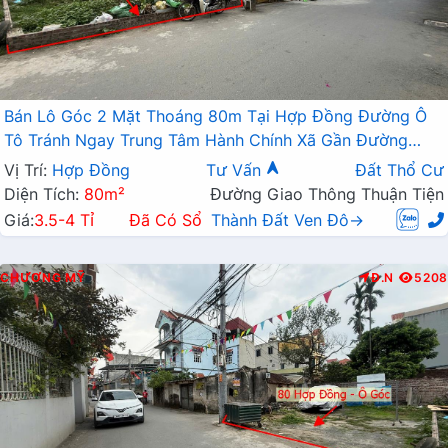
Bán Lô Góc 2 Mặt Thoáng 80m Tại Hợp Đồng Đường Ô
Tô Tránh Ngay Trung Tâm Hành Chính Xã Gần Đường
TL419
Vị Trí:
Hợp Đồng
Tư Vấn
Đất Thổ Cư
Diện Tích:
80m²
Đường Giao Thông Thuận Tiện
Giá:
3.5-4 Tỉ
Đã Có Sổ
Thành Đất Ven Đô→
CHƯƠNG MỸ
Đ.N
5208