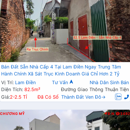
Bán Đất Sẵn Nhà Cấp 4 Tại Lam Điền Ngay Trung Tâm
Hành Chính Xã Sát Trục Kinh Doanh Giá Chỉ Hơn 2 Tỷ
Vị Trí:
Lam Điền
Tư Vấn
Nhà Dân Sinh Bán
Diện Tích:
82.5m²
Đường Giao Thông Thuận Tiện
Giá:
2-2.5 Tỉ
Đã Có Sổ
Thành Đất Ven Đô→
CHƯƠNG MỸ
Đ.N
3492