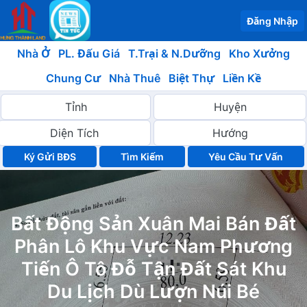
Đăng Nhập
Nhà Ở
PL. Đấu Giá
T.Trại & N.Dưỡng
Kho Xưởng
Chung Cư
Nhà Thuê
Biệt Thự
Liền Kề
Ký Gửi BĐS
Yêu Cầu Tư Vấn
Bất Động Sản Xuân Mai Bán Đất
Phân Lô Khu Vực Nam Phương
Tiến Ô Tô Đỗ Tận Đất Sát Khu
Du Lịch Dù Lượn Núi Bé