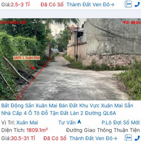
Giá:
2.5-3 Tỉ
Đã Có Sổ
Thành Đất Ven Đô→
CHƯƠNG MỸ
Đ
64
Bất Động Sản Xuân Mai Bán Đất Khu Vực Xuân Mai Sẵn
Nhà Cấp 4 Ô Tô Đỗ Tận Đất Làn 2 Đường QL6A
Vị Trí:
Xuân Mai
Tư Vấn
P.Lô Đợi Sổ Mới
Diện Tích:
1809.1m²
Đường Giao Thông Thuận Tiện
Giá:
30.5-31 Tỉ
Đã Có Sổ
Thành Đất Ven Đô→