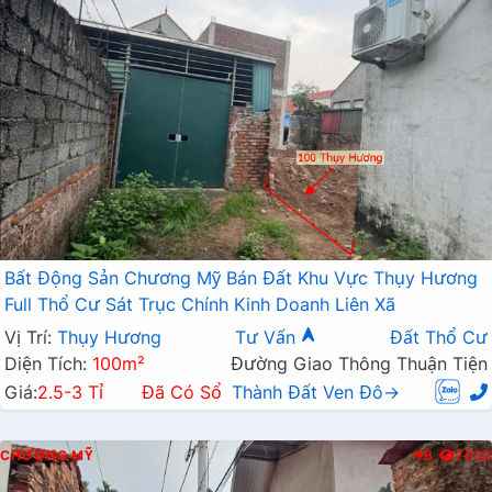
Bất Động Sản Chương Mỹ Bán Đất Khu Vực Thụy Hương
Full Thổ Cư Sát Trục Chính Kinh Doanh Liên Xã
Vị Trí:
Thụy Hương
Tư Vấn
Đất Thổ Cư
Diện Tích:
100m²
Đường Giao Thông Thuận Tiện
Giá:
2.5-3 Tỉ
Đã Có Sổ
Thành Đất Ven Đô→
CHƯƠNG MỸ
B
7032