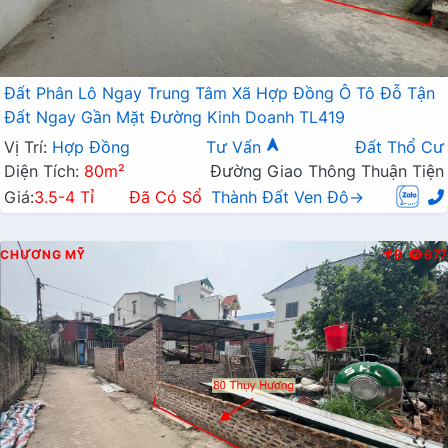
Đất Phân Lô Ngay Trung Tâm Xã Hợp Đồng Ô Tô Đỗ Tận
Đất Ngay Gần Mặt Đường Kinh Doanh TL419
Vị Trí:
Hợp Đồng
Tư Vấn
Đất Thổ Cư
Diện Tích:
80m²
Đường Giao Thông Thuận Tiện
Giá:
3.5-4 Tỉ
Đã Có Sổ
Thành Đất Ven Đô→
CHƯƠNG MỸ
Đ
677