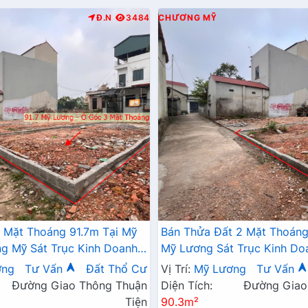
Đ.N
3484
CHƯƠNG MỸ
 Mặt Thoáng 91.7m Tại Mỹ
Bán Thửa Đất 2 Mặt Thoáng
 Mỹ Sát Trục Kinh Doanh -
Mỹ Lương Sát Trục Kinh Do
 Mỹ Lương Chương Mỹ
Giá Chỉ Hơn Tỷ
ơng
Tư Vấn
Đất Thổ Cư
Vị Trí:
Mỹ Lương
Tư Vấn
Đường Giao Thông Thuận
Diện Tích:
Đường Giao
Tiện
90.3m²