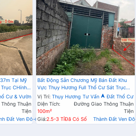
337m Tại Mỹ
Bất Động Sản Chương Mỹ Bán Đất Khu
 Trục CHính
Vực Thụy Hương Full Thổ Cư Sát Trục
Chính Kinh Doanh Liên Xã
hổ Cư & Vườn
Vị Trí:
Thụy Hương
Tư Vấn
Đất Thổ Cư
 Thông Thuận
Diện Tích:
Đường Giao Thông Thuận
Tiện
100m²
Tiện
nh Đất Ven Đô→
Giá:
2.5-3 Tỉ
Đã Có Sổ
Thành Đất Ven Đ