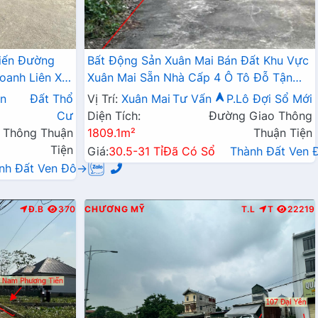
iến Đường
Bất Động Sản Xuân Mai Bán Đất Khu Vực
oanh Liên Xã
Xuân Mai Sẵn Nhà Cấp 4 Ô Tô Đỗ Tận
Đất Làn 2 Đường QL6A
n
Đất Thổ
Vị Trí:
Xuân Mai
Tư Vấn
P.Lô Đợi Sổ Mới
Cư
Diện Tích:
Đường Giao Thông
 Thông Thuận
1809.1m²
Thuận Tiện
Tiện
Giá:
30.5-31 Tỉ
Đã Có Sổ
Thành Đất Ven
nh Đất Ven Đô→
Đ.B
370
CHƯƠNG MỸ
T.L
T
22219