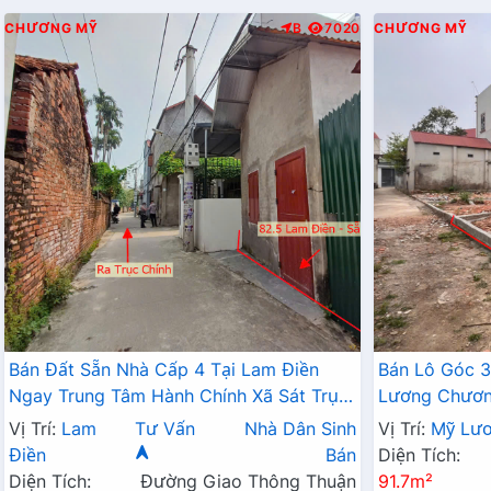
CHƯƠNG MỸ
B
7020
CHƯƠNG MỸ
Bán Đất Sẵn Nhà Cấp 4 Tại Lam Điền
Bán Lô Góc 3
Ngay Trung Tâm Hành Chính Xã Sát Trục
Lương Chương
Kinh Doanh Giá Chỉ Hơn 2 Tỷ
Đất Phân Lô
Vị Trí:
Lam
Tư Vấn
Nhà Dân Sinh
Vị Trí:
Mỹ Lư
Điền
Bán
Diện Tích:
Diện Tích:
Đường Giao Thông Thuận
91.7m²