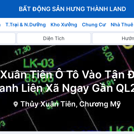
BẤT ĐỘNG SẢN HƯNG THÀNH LAND
á
T.Trại & N.Dưỡng
Kho Xưởng
Chung Cư
Nhà Thuê
Xuân Tiên Ô Tô Vào Tận Đ
anh Liên Xã Ngay Gần QL
Thủy Xuân Tiên, Chương Mỹ