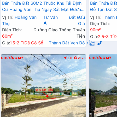
Bán Thửa Đất 60M2 Thuộc Khu Tái Định
Bán Thửa Đất
Cư Hoàng Văn Thụ Ngay Sát Mặt Đường
Đỗ Tận Đất S
Kinh Doanh QL21A
Liên Xã
Vị Trí:
Hoàng Văn
Tư Vấn
Đất Đấu
Vị Trí:
Thanh 
Thụ
Giá
Diện Tích:
Diện Tích:
Đường Giao Thông Thuận
90m²
60m²
Tiện
Giá:
2.5-3 Tỉ
Đ
Giá:
1.5-2 Tỉ
Đã Có Sổ
Thành Đất Ven Đô→
CHƯƠNG MỸ
T.B
2178
CHƯƠNG MỸ