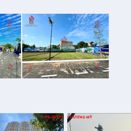
Đ
375
CHƯƠNG MỸ