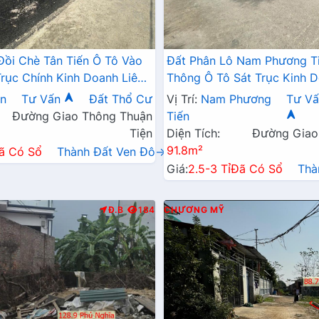
Đồi Chè Tân Tiến Ô Tô Vào
Đất Phân Lô Nam Phương T
Trục Chính Kinh Doanh Liên
Thông Ô Tô Sát Trục Kinh D
 QL21A
Ngay Gần QL21A
ến
Tư Vấn
Đất Thổ Cư
Vị Trí:
Nam Phương
Tư Vấ
Đường Giao Thông Thuận
Tiến
Tiện
Diện Tích:
Đường Giao
91.8m²
ã Có Sổ
Thành Đất Ven Đô→
Giá:
2.5-3 Tỉ
Đã Có Sổ
Thà
Đ.B
184
CHƯƠNG MỸ