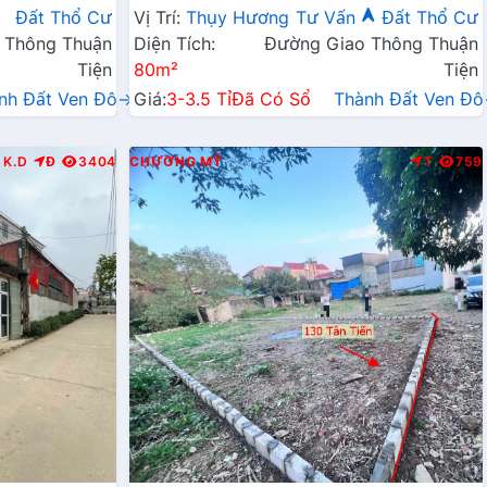
Kinh Doanh Liên Huyện
Đất Thổ Cư
Vị Trí:
Thụy Hương
Tư Vấn
Đất Thổ Cư
 Thông Thuận
Diện Tích:
Đường Giao Thông Thuận
Tiện
80m²
Tiện
nh Đất Ven Đô→
Giá:
3-3.5 Tỉ
Đã Có Sổ
Thành Đất Ven Đ
K.D
Đ
3404
CHƯƠNG MỸ
T
759