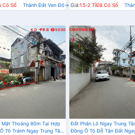
ã Có Sổ
Thành Đất Ven Đô→
Giá:
1.5-2 Tỉ
Đã Có Sổ
Thà
K.D
Đ.B
5030
CHƯƠNG MỸ
2 Mặt Thoáng 80m Tại Hợp
Đất Phân Lô Ngay Trung T
Ô Tô Tránh Ngay Trung Tâm
Đồng Ô Tô Đỗ Tận Đất Nga