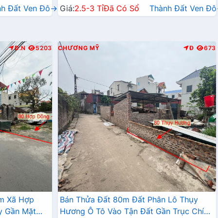
nh Đất Ven Đô→
Giá:
2.5-3 Tỉ
Đã Có Sổ
Thành Đất Ven Đ
Đ.N
5203
CHƯƠNG MỸ
Đ
673
âm Xã Hợp
Bán Thửa Đất 80m Đất Phân Lô Thụy
y Gần Mặt
Hương Ô Tô Vào Tận Đất Gần Trục Chính