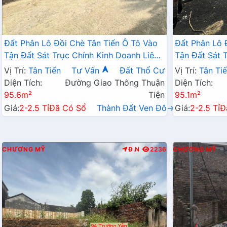
Đất Phân Lô Đồi Chè Tân Tiến Ô Tô Vào
Đất Phân Lô 
Tận Đất Sát Trục Chính Kinh Doanh Liên
Tận Đất Sát 
Xã Ngay Gần QL21A
Xã Ngay Gần
Vị Trí:
Tân Tiến
Tư Vấn
Đất Thổ Cư
Vị Trí:
Tân Ti
Diện Tích:
Đường Giao Thông Thuận
Diện Tích:
95.6m²
Tiện
95.1m²
Giá:
2-2.5 Tỉ
Đã Có Sổ
Thành Đất Ven Đô→
Giá:
2-2.5 Tỉ
Đ
CHƯƠNG MỸ
Đ.N
2236
CHƯƠNG MỸ