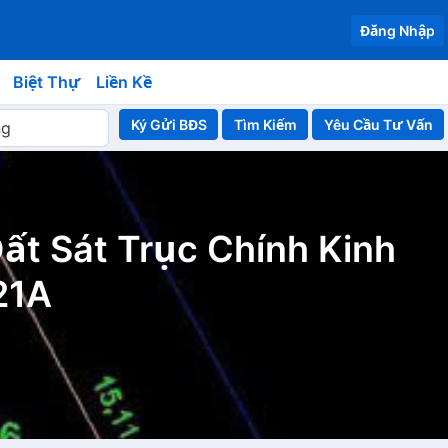
Đăng Nhập
Biệt Thự
Liền Kề
Ký Gửi BĐS
Yêu Cầu Tư Vấn
ất Sát Trục Chính Kinh
21A