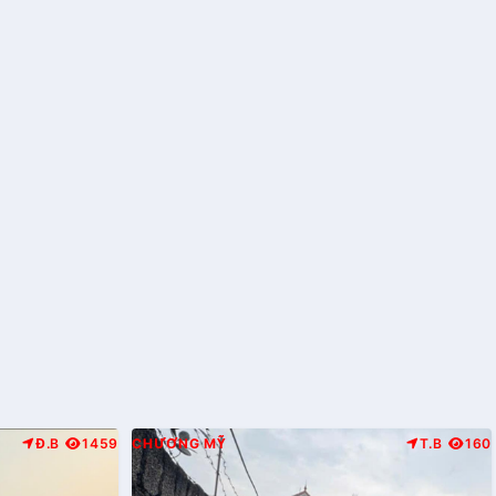
Đ.B
1459
CHƯƠNG MỸ
T.B
160