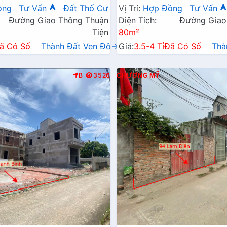
Xã Gần Đường TL419
Đường Kinh Doanh TL419
ồng
Tư Vấn
Đất Thổ Cư
Vị Trí:
Hợp Đồng
Tư Vấn
Đường Giao Thông Thuận
Diện Tích:
Đường Giao
Tiện
80m²
ã Có Sổ
Thành Đất Ven Đô→
Giá:
3.5-4 Tỉ
Đã Có Sổ
Thà
B
3526
CHƯƠNG MỸ