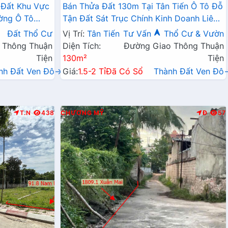
 Đất Khu Vực
Bán Thửa Đất 130m Tại Tân Tiến Ô Tô Đỗ
ờng Ô Tô
Tận Đất Sát Trục Chính Kinh Doanh Liên
Doanh Liên Xã
Xã
Đất Thổ Cư
Vị Trí:
Tân Tiến
Tư Vấn
Thổ Cư & Vườn
 Thông Thuận
Diện Tích:
Đường Giao Thông Thuận
Tiện
130m²
Tiện
nh Đất Ven Đô→
Giá:
1.5-2 Tỉ
Đã Có Sổ
Thành Đất Ven Đô
T.N
438
CHƯƠNG MỸ
Đ
57