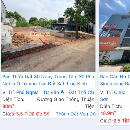
Bán Thửa Đất 80 Ngay Trung Tâm Xã Phú
Bán Căn Hộ 
Nghĩa Ô Tô Vào Tận Đất Sát Trục Kinh
Singashine 
Doanh Gần KCN Phú Nghĩa
Hợp Cho Hộ G
Vị Trí:
Phú Nghĩa
Tư Vấn
Đất Thổ Cư
Vị Trí:
Chúc
Diện Tích:
Đường Giao Thông Thuận
Sơn
80m²
Tiện
Diện Tích:
48.9m²
Giá:
3-3.5 Tỉ
Đã Có Sổ
Thành Đất Ven Đô→
Giá:
2-2.5 Tỉ
Đ