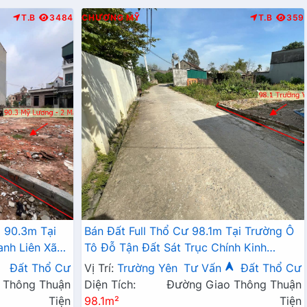
T.B
3484
CHƯƠNG MỸ
T.B
359
 90.3m Tại
Bán Đất Full Thổ Cư 98.1m Tại Trường Ô
anh Liên Xã
Tô Đỗ Tận Đất Sát Trục Chính Kinh
Doanh Giá Chỉ Hơn 2 Tỷ
Đất Thổ Cư
Vị Trí:
Trường Yên
Tư Vấn
Đất Thổ Cư
 Thông Thuận
Diện Tích:
Đường Giao Thông Thuận
Tiện
98.1m²
Tiện