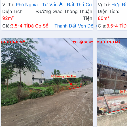
Chỉ Vài Tỷ
Hành Chính 
Vị Trí:
Phú Nghĩa
Tư Vấn
Đất Thổ Cư
Vị Trí:
Hợp Đ
Diện Tích:
Đường Giao Thông Thuận
Diện Tích:
92m²
Tiện
80m²
Giá:
3.5-4 Tỉ
Đã Có Sổ
Thành Đất Ven Đô→
Giá:
3.5-4 Tỉ
Đ
CHƯƠNG MỸ
Đ
6642
CHƯƠNG MỸ