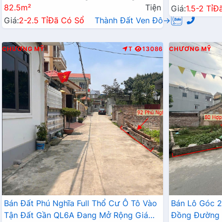
82.5m²
Tiện
Giá:
1.5-2 Tỉ
Đ
Giá:
2-2.5 Tỉ
Đã Có Sổ
Thành Đất Ven Đô→
CHƯƠNG MỸ
T
13086
CHƯƠNG MỸ
Bán Đất Phú Nghĩa Full Thổ Cư Ô Tô Vào
Bán Lô Góc 
Tận Đất Gần QL6A Đang Mở Rộng Giá
Đồng Đường 