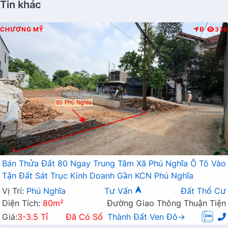
Tin khác
CHƯƠNG MỸ
Đ
336
Bán Thửa Đất 80 Ngay Trung Tâm Xã Phú Nghĩa Ô Tô Vào
Tận Đất Sát Trục Kinh Doanh Gần KCN Phú Nghĩa
Vị Trí:
Phú Nghĩa
Tư Vấn
Đất Thổ Cư
Diện Tích:
80m²
Đường Giao Thông Thuận Tiện
Giá:
3-3.5 Tỉ
Đã Có Sổ
Thành Đất Ven Đô→