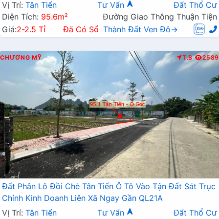
Vị Trí:
Tân Tiến
Tư Vấn
Đất Thổ Cư
Diện Tích:
95.6m²
Đường Giao Thông Thuận Tiện
Giá:
2-2.5 Tỉ
Đã Có Sổ
Thành Đất Ven Đô→
CHƯƠNG MỸ
T.B
2589
Đất Phân Lô Đồi Chè Tân Tiến Ô Tô Vào Tận Đất Sát Trục
Chính Kinh Doanh Liên Xã Ngay Gần QL21A
Vị Trí:
Tân Tiến
Tư Vấn
Đất Thổ Cư