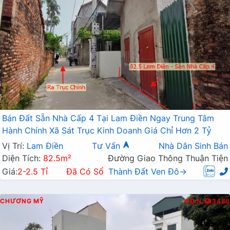
Bán Đất Sẵn Nhà Cấp 4 Tại Lam Điền Ngay Trung Tâm
Hành Chính Xã Sát Trục Kinh Doanh Giá Chỉ Hơn 2 Tỷ
Vị Trí:
Lam Điền
Tư Vấn
Nhà Dân Sinh Bán
Diện Tích:
82.5m²
Đường Giao Thông Thuận Tiện
Giá:
2-2.5 Tỉ
Đã Có Sổ
Thành Đất Ven Đô→
CHƯƠNG MỸ
Đ.N
3486