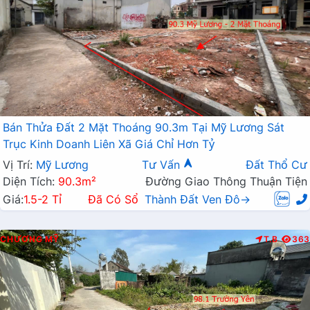
Bán Thửa Đất 2 Mặt Thoáng 90.3m Tại Mỹ Lương Sát
Trục Kinh Doanh Liên Xã Giá Chỉ Hơn Tỷ
Vị Trí:
Mỹ Lương
Tư Vấn
Đất Thổ Cư
Diện Tích:
90.3m²
Đường Giao Thông Thuận Tiện
Giá:
1.5-2 Tỉ
Đã Có Sổ
Thành Đất Ven Đô→
CHƯƠNG MỸ
T.B
363