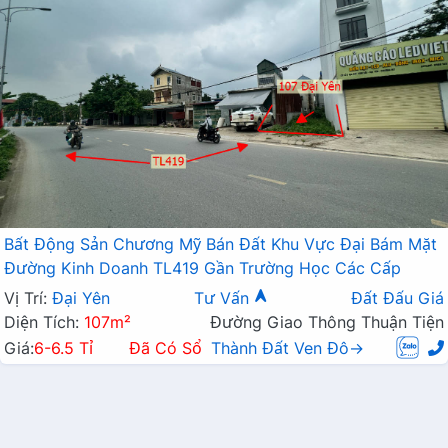
Bất Động Sản Chương Mỹ Bán Đất Khu Vực Đại Bám Mặt
Đường Kinh Doanh TL419 Gần Trường Học Các Cấp
Vị Trí:
Đại Yên
Tư Vấn
Đất Đấu Giá
Diện Tích:
107m²
Đường Giao Thông Thuận Tiện
Giá:
6-6.5 Tỉ
Đã Có Sổ
Thành Đất Ven Đô→