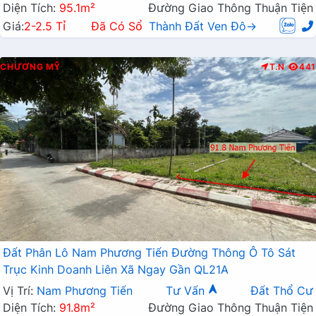
Diện Tích:
95.1m²
Đường Giao Thông Thuận Tiện
Giá:
2-2.5 Tỉ
Đã Có Sổ
Thành Đất Ven Đô→
CHƯƠNG MỸ
T.N
441
Đất Phân Lô Nam Phương Tiến Đường Thông Ô Tô Sát
Trục Kinh Doanh Liên Xã Ngay Gần QL21A
Vị Trí:
Nam Phương Tiến
Tư Vấn
Đất Thổ Cư
Diện Tích:
91.8m²
Đường Giao Thông Thuận Tiện