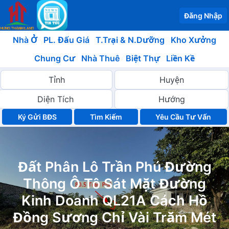
Đăng Nhập
Nhà Ở
PL. Đấu Giá
T.Trại & N.Dưỡng
Kho Xưởng
Chung Cư
Nhà Thuê
Biệt Thự
Liền Kề
Ký Gửi BĐS
Yêu Cầu Tư Vấn
Đất Phân Lô Trần Phú Đường
Thông Ô Tô Sát Mặt Đường
Kinh Doanh QL21A Cách Hồ
Đồng Sương Chỉ Vài Trăm Mét