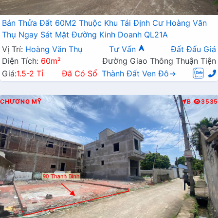
Bán Thửa Đất 60M2 Thuộc Khu Tái Định Cư Hoàng Văn
Thụ Ngay Sát Mặt Đường Kinh Doanh QL21A
Vị Trí:
Hoàng Văn Thụ
Tư Vấn
Đất Đấu Giá
Diện Tích:
60m²
Đường Giao Thông Thuận Tiện
Giá:
1.5-2 Tỉ
Đã Có Sổ
Thành Đất Ven Đô→
CHƯƠNG MỸ
B
3535