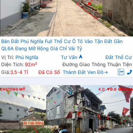
Bán Đất Phú Nghĩa Full Thổ Cư Ô Tô Vào Tận Đất Gần
QL6A Đang Mở Rộng Giá Chỉ Vài Tỷ
Vị Trí:
Phú Nghĩa
Tư Vấn
Đất Thổ Cư
Diện Tích:
92m²
Đường Giao Thông Thuận Tiện
Giá:
3.5-4 Tỉ
Đã Có Sổ
Thành Đất Ven Đô→
CHƯƠNG MỸ
K.D
Đ.B
5033