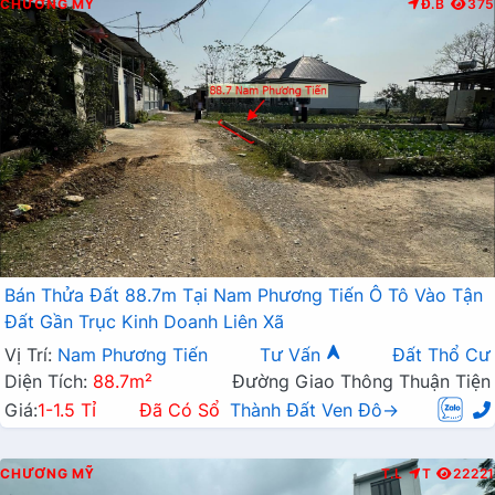
CHƯƠNG MỸ
Đ.B
375
Bán Thửa Đất 88.7m Tại Nam Phương Tiến Ô Tô Vào Tận
Đất Gần Trục Kinh Doanh Liên Xã
Vị Trí:
Nam Phương Tiến
Tư Vấn
Đất Thổ Cư
Diện Tích:
88.7m²
Đường Giao Thông Thuận Tiện
Giá:
1-1.5 Tỉ
Đã Có Sổ
Thành Đất Ven Đô→
CHƯƠNG MỸ
T.L
T
22221