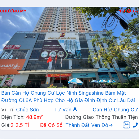
CHƯƠNG MỸ
Đ
377
Bán Căn Hộ Chung Cư Lộc Ninh Singashine Bám Mặt
Đường QL6A Phù Hợp Cho Hộ Gia Đình Định Cư Lâu Dài
Vị Trí:
Chúc Sơn
Tư Vấn
Căn Hộ/ Chung Cư
Diện Tích:
48.9m²
Đường Giao Thông Thuận Tiện
Giá:
2-2.5 Tỉ
Đã Có Sổ
Thành Đất Ven Đô→