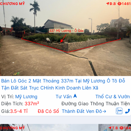
CHƯƠNG MỸ
Đ.B
1461
Bán Lô Góc 2 Mặt Thoáng 337m Tại Mỹ Lương Ô Tô Đỗ
Tận Đất Sát Trục CHính Kinh Doanh Liên Xã
Vị Trí:
Mỹ Lương
Tư Vấn
Thổ Cư & Vườn
Diện Tích:
337m²
Đường Giao Thông Thuận Tiện
Giá:
3.5-4 Tỉ
Đã Có Sổ
Thành Đất Ven Đô→
CHƯƠNG MỸ
T.B
164