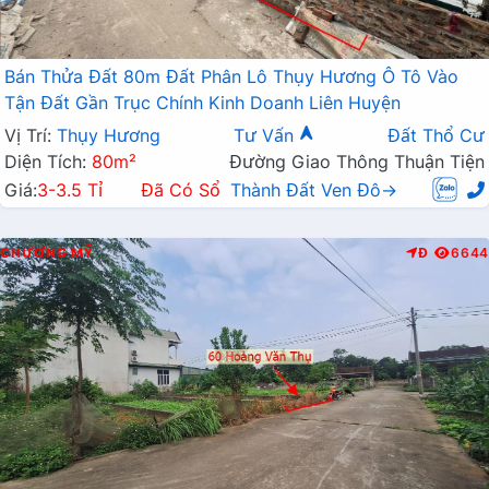
Bán Thửa Đất 80m Đất Phân Lô Thụy Hương Ô Tô Vào
Tận Đất Gần Trục Chính Kinh Doanh Liên Huyện
Vị Trí:
Thụy Hương
Tư Vấn
Đất Thổ Cư
Diện Tích:
80m²
Đường Giao Thông Thuận Tiện
Giá:
3-3.5 Tỉ
Đã Có Sổ
Thành Đất Ven Đô→
CHƯƠNG MỸ
Đ
6644