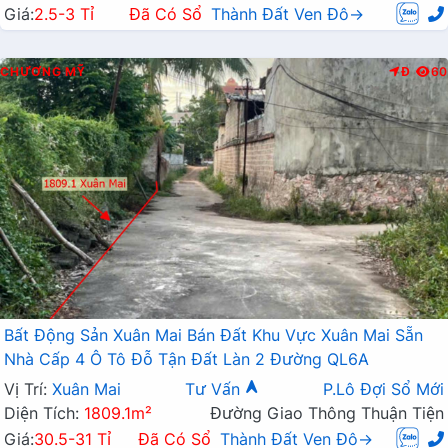
Giá:
2.5-3 Tỉ
Đã Có Sổ
Thành Đất Ven Đô→
CHƯƠNG MỸ
Đ
60
Bất Động Sản Xuân Mai Bán Đất Khu Vực Xuân Mai Sẵn
Nhà Cấp 4 Ô Tô Đỗ Tận Đất Làn 2 Đường QL6A
Vị Trí:
Xuân Mai
Tư Vấn
P.Lô Đợi Sổ Mới
Diện Tích:
1809.1m²
Đường Giao Thông Thuận Tiện
Giá:
30.5-31 Tỉ
Đã Có Sổ
Thành Đất Ven Đô→