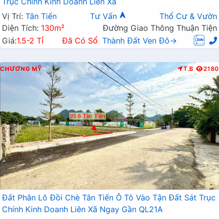
Trục Chính Kinh Doanh Liên Xã
Vị Trí:
Tân Tiến
Tư Vấn
Thổ Cư & Vườn
Diện Tích:
130m²
Đường Giao Thông Thuận Tiện
Giá:
1.5-2 Tỉ
Đã Có Sổ
Thành Đất Ven Đô→
CHƯƠNG MỸ
T.B
2180
Đất Phân Lô Đồi Chè Tân Tiến Ô Tô Vào Tận Đất Sát Trục
Chính Kinh Doanh Liên Xã Ngay Gần QL21A