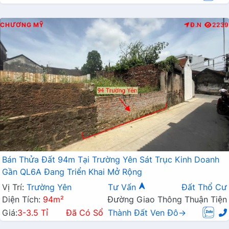
CHƯƠNG MỸ
Đ.N
2239
Bán Thửa Đất 94m Tại Trường Yên Sát Trục Kinh Doanh
Gần QL6A Đang Triển Khai Mở Rộng
Vị Trí:
Trường Yên
Tư Vấn
Đất Thổ Cư
Diện Tích:
94m²
Đường Giao Thông Thuận Tiện
Giá:
3-3.5 Tỉ
Đã Có Sổ
Thành Đất Ven Đô→