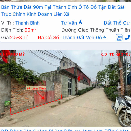
Bán Thửa Đất 90m Tại Thành Bình Ô Tô Đỗ Tận Đất Sát
Trục Chính Kinh Doanh Liên Xã
Vị Trí:
Thanh Bình
Tư Vấn
Đất Thổ Cư
Diện Tích:
90m²
Đường Giao Thông Thuận Tiện
Giá:
2.5-3 Tỉ
Đã Có Sổ
Thành Đất Ven Đô→
CHƯƠNG MỸ
K.D
Đ
3408