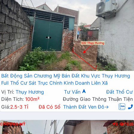
Bất Động Sản Chương Mỹ Bán Đất Khu Vực Thụy Hương
Full Thổ Cư Sát Trục Chính Kinh Doanh Liên Xã
Vị Trí:
Thụy Hương
Tư Vấn
Đất Thổ Cư
Diện Tích:
100m²
Đường Giao Thông Thuận Tiện
Giá:
2.5-3 Tỉ
Đã Có Sổ
Thành Đất Ven Đô→
CHƯƠNG MỸ
B
7025