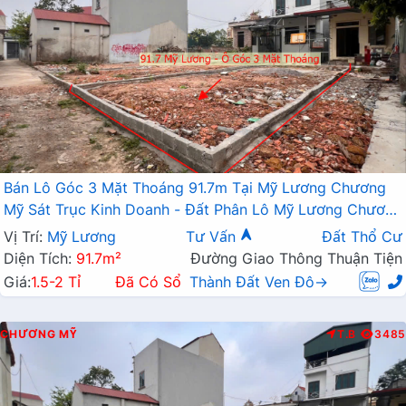
Bán Lô Góc 3 Mặt Thoáng 91.7m Tại Mỹ Lương Chương
Mỹ Sát Trục Kinh Doanh - Đất Phân Lô Mỹ Lương Chương
Mỹ
Vị Trí:
Mỹ Lương
Tư Vấn
Đất Thổ Cư
Diện Tích:
91.7m²
Đường Giao Thông Thuận Tiện
Giá:
1.5-2 Tỉ
Đã Có Sổ
Thành Đất Ven Đô→
CHƯƠNG MỸ
T.B
3485