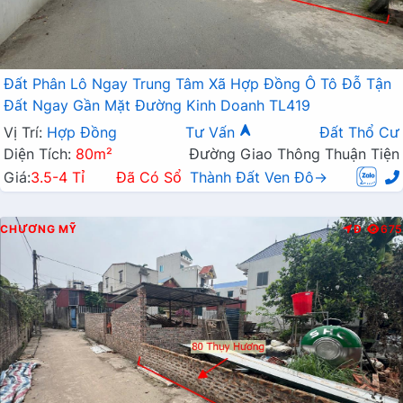
Đất Phân Lô Ngay Trung Tâm Xã Hợp Đồng Ô Tô Đỗ Tận
Đất Ngay Gần Mặt Đường Kinh Doanh TL419
Vị Trí:
Hợp Đồng
Tư Vấn
Đất Thổ Cư
Diện Tích:
80m²
Đường Giao Thông Thuận Tiện
Giá:
3.5-4 Tỉ
Đã Có Sổ
Thành Đất Ven Đô→
CHƯƠNG MỸ
Đ
675