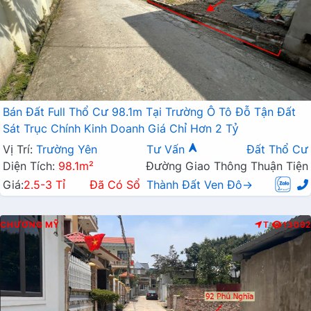
Bán Đất Full Thổ Cư 98.1m Tại Trường Ô Tô Đỗ Tận Đất
Sát Trục Chính Kinh Doanh Giá Chỉ Hơn 2 Tỷ
Vị Trí:
Trường Yên
Tư Vấn
Đất Thổ Cư
Diện Tích:
98.1m²
Đường Giao Thông Thuận Tiện
Giá:
2.5-3 Tỉ
Đã Có Sổ
Thành Đất Ven Đô→
CHƯƠNG MỸ
T
13092