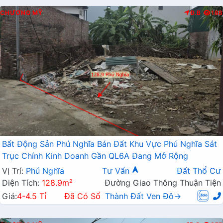
CHƯƠNG MỸ
Đ.B
188
Bất Động Sản Phú Nghĩa Bán Đất Khu Vực Phú Nghĩa Sát
Trục Chính Kinh Doanh Gần QL6A Đang Mở Rộng
Vị Trí:
Phú Nghĩa
Tư Vấn
Đất Thổ Cư
Diện Tích:
128.9m²
Đường Giao Thông Thuận Tiện
Giá:
4-4.5 Tỉ
Đã Có Sổ
Thành Đất Ven Đô→