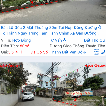
Bán Lô Góc 2 Mặt Thoáng 80m Tại Hợp Đồng Đường Ô
Tô Tránh Ngay Trung Tâm Hành Chính Xã Gần Đường
TL419
Vị Trí:
Hợp Đồng
Tư Vấn
Đất Thổ Cư
Diện Tích:
80m²
Đường Giao Thông Thuận Tiện
Giá:
3.5-4 Tỉ
Đã Có Sổ
Thành Đất Ven Đô→
CHƯƠNG MỸ
Đ.N
5204