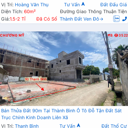
Vị Trí:
Hoàng Văn Thụ
Tư Vấn
Đất Đấu Giá
Diện Tích:
60m²
Đường Giao Thông Thuận Tiện
Giá:
1.5-2 Tỉ
Đã Có Sổ
Thành Đất Ven Đô→
CHƯƠNG MỸ
B
3522
Bán Thửa Đất 90m Tại Thành Bình Ô Tô Đỗ Tận Đất Sát
Trục Chính Kinh Doanh Liên Xã
Vị Trí:
Thanh Bình
Tư Vấn
Đất Thổ Cư