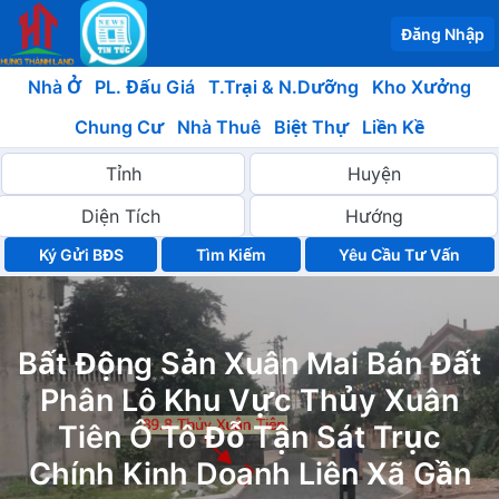
Đăng Nhập
Nhà Ở
PL. Đấu Giá
T.Trại & N.Dưỡng
Kho Xưởng
Chung Cư
Nhà Thuê
Biệt Thự
Liền Kề
Ký Gửi BĐS
Yêu Cầu Tư Vấn
Bất Động Sản Xuân Mai Bán Đất
Phân Lô Khu Vực Thủy Xuân
Tiên Ô Tô Đỗ Tận Sát Trục
Chính Kinh Doanh Liên Xã Gần