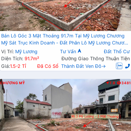
Bán Lô Góc 3 Mặt Thoáng 91.7m Tại Mỹ Lương Chương
Mỹ Sát Trục Kinh Doanh - Đất Phân Lô Mỹ Lương Chương
Mỹ
Vị Trí:
Mỹ Lương
Tư Vấn
Đất Thổ Cư
Diện Tích:
91.7m²
Đường Giao Thông Thuận Tiện
Giá:
1.5-2 Tỉ
Đã Có Sổ
Thành Đất Ven Đô→
CHƯƠNG MỸ
T.B
3481