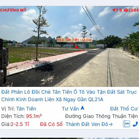
CHƯƠNG MỸ
T.B
2584
Đất Phân Lô Đồi Chè Tân Tiến Ô Tô Vào Tận Đất Sát Trục
Chính Kinh Doanh Liên Xã Ngay Gần QL21A
Vị Trí:
Tân Tiến
Tư Vấn
Đất Thổ Cư
Diện Tích:
95.1m²
Đường Giao Thông Thuận Tiện
Giá:
2-2.5 Tỉ
Đã Có Sổ
Thành Đất Ven Đô→