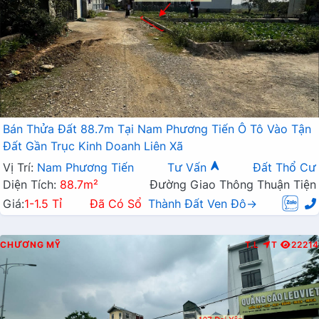
Bán Thửa Đất 88.7m Tại Nam Phương Tiến Ô Tô Vào Tận
Đất Gần Trục Kinh Doanh Liên Xã
Vị Trí:
Nam Phương Tiến
Tư Vấn
Đất Thổ Cư
Diện Tích:
88.7m²
Đường Giao Thông Thuận Tiện
Giá:
1-1.5 Tỉ
Đã Có Sổ
Thành Đất Ven Đô→
CHƯƠNG MỸ
T.L
T
22214