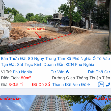
Bán Thửa Đất 80 Ngay Trung Tâm Xã Phú Nghĩa Ô Tô Vào
Tận Đất Sát Trục Kinh Doanh Gần KCN Phú Nghĩa
Vị Trí:
Phú Nghĩa
Tư Vấn
Đất Thổ Cư
Diện Tích:
80m²
Đường Giao Thông Thuận Tiện
Giá:
3-3.5 Tỉ
Đã Có Sổ
Thành Đất Ven Đô→
CHƯƠNG MỸ
Đ
372