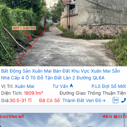
Bất Động Sản Xuân Mai Bán Đất Khu Vực Xuân Mai Sẵn
Nhà Cấp 4 Ô Tô Đỗ Tận Đất Làn 2 Đường QL6A
Vị Trí:
Xuân Mai
Tư Vấn
P.Lô Đợi Sổ Mới
Diện Tích:
1809.1m²
Đường Giao Thông Thuận Tiện
Giá:
30.5-31 Tỉ
Đã Có Sổ
Thành Đất Ven Đô→
CHƯƠNG MỸ
Đ.N
2232