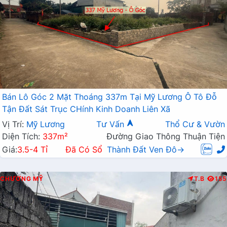
Bán Lô Góc 2 Mặt Thoáng 337m Tại Mỹ Lương Ô Tô Đỗ
Tận Đất Sát Trục CHính Kinh Doanh Liên Xã
Vị Trí:
Mỹ Lương
Tư Vấn
Thổ Cư & Vườn
Diện Tích:
337m²
Đường Giao Thông Thuận Tiện
Giá:
3.5-4 Tỉ
Đã Có Sổ
Thành Đất Ven Đô→
CHƯƠNG MỸ
T.B
155