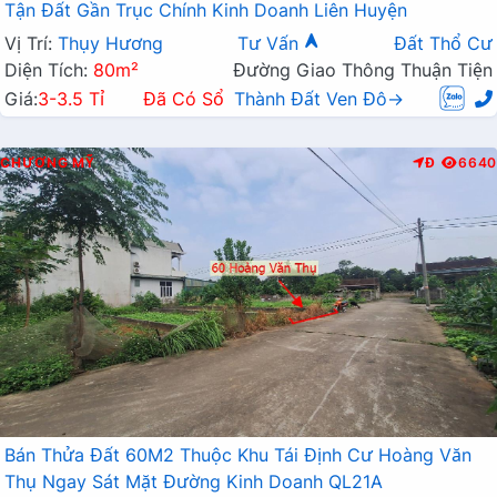
Tận Đất Gần Trục Chính Kinh Doanh Liên Huyện
Vị Trí:
Thụy Hương
Tư Vấn
Đất Thổ Cư
Diện Tích:
80m²
Đường Giao Thông Thuận Tiện
Giá:
3-3.5 Tỉ
Đã Có Sổ
Thành Đất Ven Đô→
CHƯƠNG MỸ
Đ
6640
Bán Thửa Đất 60M2 Thuộc Khu Tái Định Cư Hoàng Văn
Thụ Ngay Sát Mặt Đường Kinh Doanh QL21A