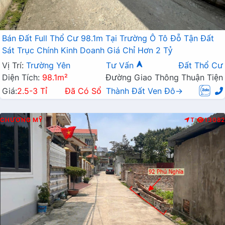
Bán Đất Full Thổ Cư 98.1m Tại Trường Ô Tô Đỗ Tận Đất
Sát Trục Chính Kinh Doanh Giá Chỉ Hơn 2 Tỷ
Vị Trí:
Trường Yên
Tư Vấn
Đất Thổ Cư
Diện Tích:
98.1m²
Đường Giao Thông Thuận Tiện
Giá:
2.5-3 Tỉ
Đã Có Sổ
Thành Đất Ven Đô→
CHƯƠNG MỸ
T
13082