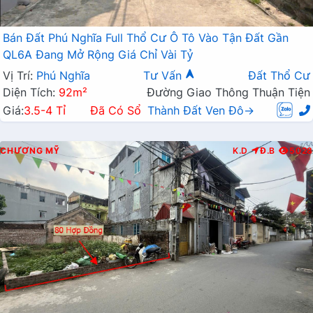
Bán Đất Phú Nghĩa Full Thổ Cư Ô Tô Vào Tận Đất Gần
QL6A Đang Mở Rộng Giá Chỉ Vài Tỷ
Vị Trí:
Phú Nghĩa
Tư Vấn
Đất Thổ Cư
Diện Tích:
92m²
Đường Giao Thông Thuận Tiện
Giá:
3.5-4 Tỉ
Đã Có Sổ
Thành Đất Ven Đô→
CHƯƠNG MỸ
K.D
Đ.B
5028