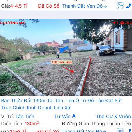
Giá:
4-4.5 Tỉ
Đã Có Sổ
Thành Đất Ven Đô→
CHƯƠNG MỸ
T
753
Bán Thửa Đất 130m Tại Tân Tiến Ô Tô Đỗ Tận Đất Sát
Trục Chính Kinh Doanh Liên Xã
Vị Trí:
Tân Tiến
Tư Vấn
Thổ Cư & Vườn
Diện Tích:
130m²
Đường Giao Thông Thuận Tiện
Giá:
1.5-2 Tỉ
Đã Có Sổ
Thành Đất Ven Đô→