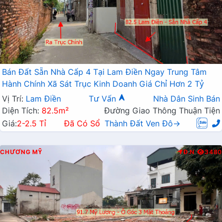
Bán Đất Sẵn Nhà Cấp 4 Tại Lam Điền Ngay Trung Tâm
Hành Chính Xã Sát Trục Kinh Doanh Giá Chỉ Hơn 2 Tỷ
Vị Trí:
Lam Điền
Tư Vấn
Nhà Dân Sinh Bán
Diện Tích:
82.5m²
Đường Giao Thông Thuận Tiện
Giá:
2-2.5 Tỉ
Đã Có Sổ
Thành Đất Ven Đô→
CHƯƠNG MỸ
Đ.N
3480