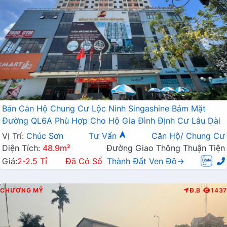
Bán Căn Hộ Chung Cư Lộc Ninh Singashine Bám Mặt
Đường QL6A Phù Hợp Cho Hộ Gia Đình Định Cư Lâu Dài
Vị Trí:
Chúc Sơn
Tư Vấn
Căn Hộ/ Chung Cư
Diện Tích:
48.9m²
Đường Giao Thông Thuận Tiện
Giá:
2-2.5 Tỉ
Đã Có Sổ
Thành Đất Ven Đô→
CHƯƠNG MỸ
Đ.B
1437