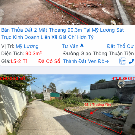
Bán Thửa Đất 2 Mặt Thoáng 90.3m Tại Mỹ Lương Sát
Trục Kinh Doanh Liên Xã Giá Chỉ Hơn Tỷ
Vị Trí:
Mỹ Lương
Tư Vấn
Đất Thổ Cư
Diện Tích:
90.3m²
Đường Giao Thông Thuận Tiện
Giá:
1.5-2 Tỉ
Đã Có Sổ
Thành Đất Ven Đô→
CHƯƠNG MỸ
T.B
357