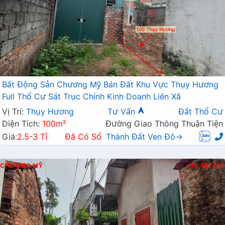
Bất Động Sản Chương Mỹ Bán Đất Khu Vực Thụy Hương
Full Thổ Cư Sát Trục Chính Kinh Doanh Liên Xã
Vị Trí:
Thụy Hương
Tư Vấn
Đất Thổ Cư
Diện Tích:
100m²
Đường Giao Thông Thuận Tiện
Giá:
2.5-3 Tỉ
Đã Có Sổ
Thành Đất Ven Đô→
CHƯƠNG MỸ
B
7016