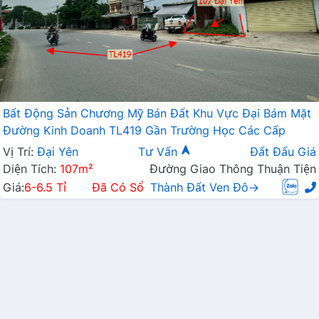
Bất Động Sản Chương Mỹ Bán Đất Khu Vực Đại Bám Mặt
Đường Kinh Doanh TL419 Gần Trường Học Các Cấp
Vị Trí:
Đại Yên
Tư Vấn
Đất Đấu Giá
Diện Tích:
107m²
Đường Giao Thông Thuận Tiện
Giá:
6-6.5 Tỉ
Đã Có Sổ
Thành Đất Ven Đô→