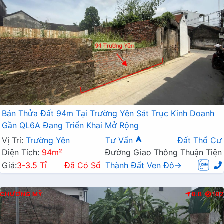
Bán Thửa Đất 94m Tại Trường Yên Sát Trục Kinh Doanh
Gần QL6A Đang Triển Khai Mở Rộng
Vị Trí:
Trường Yên
Tư Vấn
Đất Thổ Cư
Diện Tích:
94m²
Đường Giao Thông Thuận Tiện
Giá:
3-3.5 Tỉ
Đã Có Sổ
Thành Đất Ven Đô→
CHƯƠNG MỸ
Đ.B
182