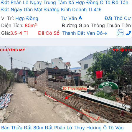
Đất Phân Lô Ngay Trung Tâm Xã Hợp Đồng Ô Tô Đỗ Tận
Đất Ngay Gần Mặt Đường Kinh Doanh TL419
Vị Trí:
Hợp Đồng
Tư Vấn
Đất Thổ Cư
Diện Tích:
80m²
Đường Giao Thông Thuận Tiện
Giá:
3.5-4 Tỉ
Đã Có Sổ
Thành Đất Ven Đô→
CHƯƠNG MỸ
Đ
670
Bán Thửa Đất 80m Đất Phân Lô Thụy Hương Ô Tô Vào