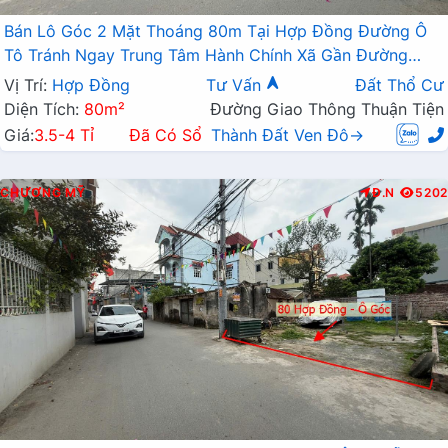
Bán Lô Góc 2 Mặt Thoáng 80m Tại Hợp Đồng Đường Ô
Tô Tránh Ngay Trung Tâm Hành Chính Xã Gần Đường
TL419
Vị Trí:
Hợp Đồng
Tư Vấn
Đất Thổ Cư
Diện Tích:
80m²
Đường Giao Thông Thuận Tiện
Giá:
3.5-4 Tỉ
Đã Có Sổ
Thành Đất Ven Đô→
CHƯƠNG MỸ
Đ.N
5202