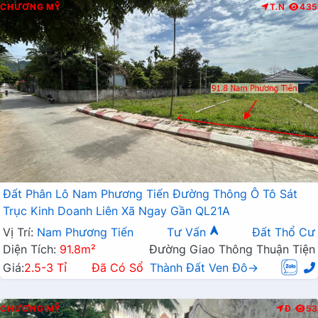
CHƯƠNG MỸ
T.N
435
Đất Phân Lô Nam Phương Tiến Đường Thông Ô Tô Sát
Trục Kinh Doanh Liên Xã Ngay Gần QL21A
Vị Trí:
Nam Phương Tiến
Tư Vấn
Đất Thổ Cư
Diện Tích:
91.8m²
Đường Giao Thông Thuận Tiện
Giá:
2.5-3 Tỉ
Đã Có Sổ
Thành Đất Ven Đô→
CHƯƠNG MỸ
Đ
53