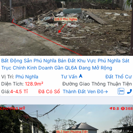
Bất Động Sản Phú Nghĩa Bán Đất Khu Vực Phú Nghĩa Sát
Trục Chính Kinh Doanh Gần QL6A Đang Mở Rộng
Vị Trí:
Phú Nghĩa
Tư Vấn
Đất Thổ Cư
Diện Tích:
128.9m²
Đường Giao Thông Thuận Tiện
Giá:
4-4.5 Tỉ
Đã Có Sổ
Thành Đất Ven Đô→
CHƯƠNG MỸ
Đ.B
368