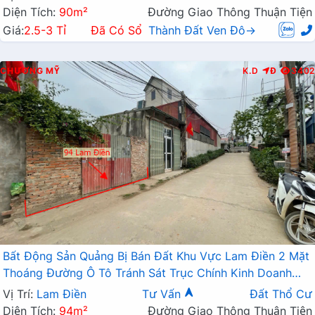
Diện Tích:
90m²
Đường Giao Thông Thuận Tiện
Giá:
2.5-3 Tỉ
Đã Có Sổ
Thành Đất Ven Đô→
CHƯƠNG MỸ
K.D
Đ
3402
Bất Động Sản Quảng Bị Bán Đất Khu Vực Lam Điền 2 Mặt
Thoáng Đường Ô Tô Tránh Sát Trục Chính Kinh Doanh
Liên Xã
Vị Trí:
Lam Điền
Tư Vấn
Đất Thổ Cư
Diện Tích:
94m²
Đường Giao Thông Thuận Tiện