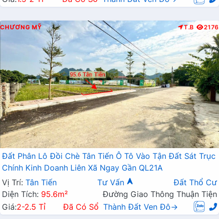
CHƯƠNG MỸ
T.B
2176
Đất Phân Lô Đồi Chè Tân Tiến Ô Tô Vào Tận Đất Sát Trục
Chính Kinh Doanh Liên Xã Ngay Gần QL21A
Vị Trí:
Tân Tiến
Tư Vấn
Đất Thổ Cư
Diện Tích:
95.6m²
Đường Giao Thông Thuận Tiện
Giá:
2-2.5 Tỉ
Đã Có Sổ
Thành Đất Ven Đô→