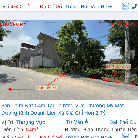
Giá:
4-4.5 Tỉ
Đã Có Sổ
Thành Đất Ven Đô→
CHƯƠNG MỸ
L.X
B
4724
Bán Thửa Đất 54m Tại Thượng Vực Chương Mỹ Mặt
Đường Kinh Doanh Liên Xã Giá Chỉ Hơn 2 Tỷ
Vị Trí:
Thượng Vực
Tư Vấn
Đất Thổ Cư
Diện Tích:
54m²
Đường Giao Thông Thuận Tiện
Giá:
2.5-3 Tỉ
Đã Có Sổ
Thành Đất Ven Đô→