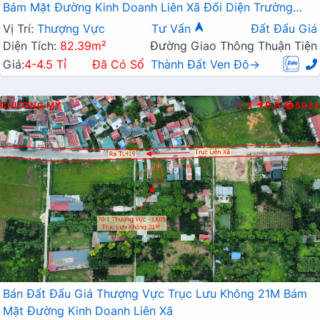
Bám Mặt Đường Kinh Doanh Liên Xã Đối Diện Trường
Học Các Cấp
Vị Trí:
Thượng Vực
Tư Vấn
Đất Đấu Giá
Diện Tích:
82.39m²
Đường Giao Thông Thuận Tiện
Giá:
4-4.5 Tỉ
Đã Có Sổ
Thành Đất Ven Đô→
CHƯƠNG MỸ
L.X
Đ.B
5934
Bán Đất Đấu Giá Thượng Vực Trục Lưu Không 21M Bám
Mặt Đường Kinh Doanh Liên Xã