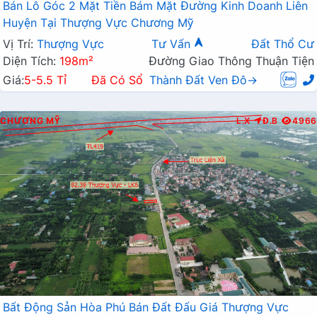
Bán Lô Góc 2 Mặt Tiền Bám Mặt Đường Kinh Doanh Liên
Huyện Tại Thượng Vực Chương Mỹ
Vị Trí:
Thượng Vực
Tư Vấn
Đất Thổ Cư
Diện Tích:
198m²
Đường Giao Thông Thuận Tiện
Giá:
5-5.5 Tỉ
Đã Có Sổ
Thành Đất Ven Đô→
CHƯƠNG MỸ
L.X
Đ.B
4966
Bất Động Sản Hòa Phú Bán Đất Đấu Giá Thượng Vực