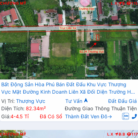
CHƯƠNG MỸ
L.X
B
115
Bất Động Sản Hòa Phú Bán Đất Đấu Khu Vực Thượng
Vực Mặt Đường Kinh Doanh Liên Xã Đối Diện Trường Học
Các Cấp
Vị Trí:
Thượng Vực
Tư Vấn
Đất Đấu Giá
Diện Tích:
82.34m²
Đường Giao Thông Thuận Tiện
Giá:
4-4.5 Tỉ
Đã Có Sổ
Thành Đất Ven Đô→
CHƯƠNG MỸ
L.X
Đ.B
117