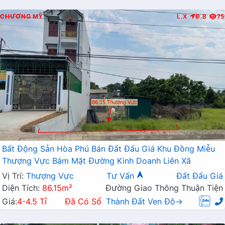
CHƯƠNG MỸ
L.X
Đ.B
75
Bất Động Sản Hòa Phú Bán Đất Đấu Giá Khu Đồng Miễu
Thượng Vực Bám Mặt Đường Kinh Doanh Liên Xã
Vị Trí:
Thượng Vực
Tư Vấn
Đất Đấu Giá
Diện Tích:
86.15m²
Đường Giao Thông Thuận Tiện
Giá:
4-4.5 Tỉ
Đã Có Sổ
Thành Đất Ven Đô→