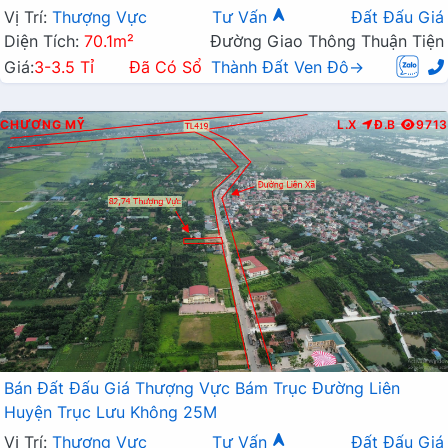
Vị Trí:
Thượng Vực
Tư Vấn
Đất Đấu Giá
Diện Tích:
70.1m²
Đường Giao Thông Thuận Tiện
Giá:
3-3.5 Tỉ
Đã Có Sổ
Thành Đất Ven Đô→
CHƯƠNG MỸ
L.X
Đ.B
9713
Bán Đất Đấu Giá Thượng Vực Bám Trục Đường Liên
Huyện Trục Lưu Không 25M
Vị Trí:
Thượng Vực
Tư Vấn
Đất Đấu Giá