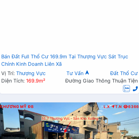
Bán Đất Full Thổ Cư 169.9m Tại Thượng Vực Sát Trục
Chính Kinh Doanh Liên Xã
Vị Trí:
Thượng Vực
Tư Vấn
Đất Thổ Cư
Diện Tích:
169.9m²
Đường Giao Thông Thuận Tiện
CHƯƠNG MỸ
ĐB
L.X
T.N
6366