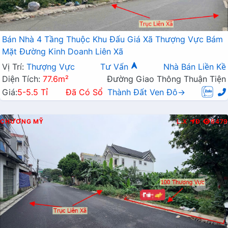
Bán Nhà 4 Tầng Thuộc Khu Đấu Giá Xã Thượng Vực Bám
Mặt Đường Kinh Doanh Liên Xã
Vị Trí:
Thượng Vực
Tư Vấn
Nhà Bán Liền Kề
Diện Tích:
77.6m²
Đường Giao Thông Thuận Tiện
Giá:
5-5.5 Tỉ
Đã Có Sổ
Thành Đất Ven Đô→
CHƯƠNG MỸ
L.X
Đ
8479