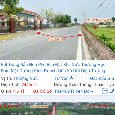
Bất Động Sản Hòa Phú Bán Đất Khu Vực Thượng Vực
Bám Mặt Đường Kinh Doanh Liên Xã Đối Diện Trường
Mầm Non
Vị Trí:
Thượng Vực
Tư Vấn
Đất Đấu Giá
Diện Tích:
74.15m²
Đường Giao Thông Thuận Tiện
Giá:
4-4.5 Tỉ
Đã Có Sổ
Thành Đất Ven Đô→
CHƯƠNG MỸ
L.X
Đ.B
6578