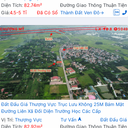
Diện Tích:
82.74m²
Đường Giao Thông Thuận Tiện
Giá:
4.5-5 Tỉ
Đã Có Sổ
Thành Đất Ven Đô→
CHƯƠNG MỸ
L.X
Đ.B
5049
Đất Đấu Giá Thượng Vực Trục Lưu Không 25M Bám Mặt
Đường Liên Xã Đối Diện Trường Học Các Cấp
Vị Trí:
Thượng Vực
Tư Vấn
Đất Đấu Giá
Diện Tích:
82.92m²
Đường Giao Thông Thuận Tiện