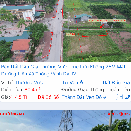
Bán Đất Đấu Giá Thượng Vực Trục Lưu Không 25M Mặt
Đường Liên Xã Thông Vành Đai IV
Vị Trí:
Thượng Vực
Tư Vấn
Đất Đấu Giá
Diện Tích:
80.4m²
Đường Giao Thông Thuận Tiện
Giá:
4-4.5 Tỉ
Đã Có Sổ
Thành Đất Ven Đô→
CHƯƠNG MỸ
L.X
B
967