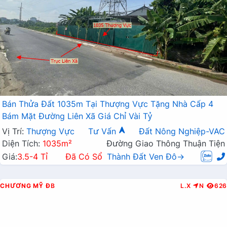
Bán Thửa Đất 1035m Tại Thượng Vực Tặng Nhà Cấp 4
Bám Mặt Đường Liên Xã Giá Chỉ Vài Tỷ
Vị Trí:
Thượng Vực
Tư Vấn
Đất Nông Nghiệp-VAC
Diện Tích:
1035m²
Đường Giao Thông Thuận Tiện
Giá:
3.5-4 Tỉ
Đã Có Sổ
Thành Đất Ven Đô→
CHƯƠNG MỸ
ĐB
L.X
N
626