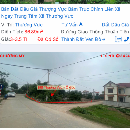
Bán Đất Đấu Giá Thượng Vực Bám Trục Chính Liên Xã
Ngay Trung Tâm Xã Thượng Vực
Vị Trí:
Thượng Vực
Tư Vấn
Đất Đấu Giá
Diện Tích:
86.89m²
Đường Giao Thông Thuận Tiện
Giá:
3-3.5 Tỉ
Đã Có Sổ
Thành Đất Ven Đô→
CHƯƠNG MỸ
L.X
B
3424