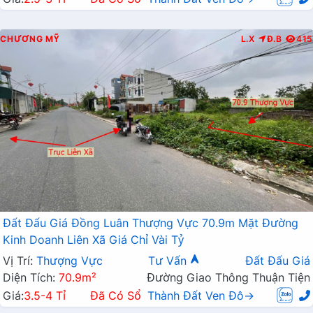
CHƯƠNG MỸ
L.X
Đ.B
415
Đất Đấu Giá Đồng Luân Thượng Vực 70.9m Mặt Đường
Kinh Doanh Liên Xã Giá Chỉ Vài Tỷ
Vị Trí:
Thượng Vực
Tư Vấn
Đất Đấu Giá
Diện Tích:
70.9m²
Đường Giao Thông Thuận Tiện
Giá:
3.5-4 Tỉ
Đã Có Sổ
Thành Đất Ven Đô→