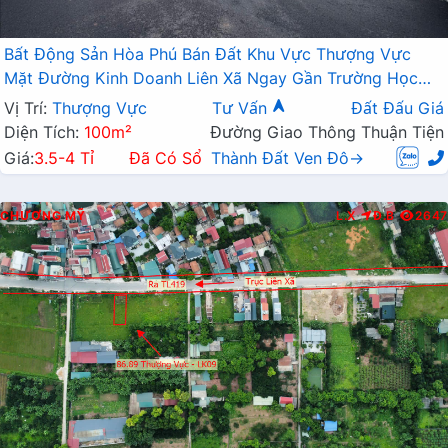
Bất Động Sản Hòa Phú Bán Đất Khu Vực Thượng Vực
Mặt Đường Kinh Doanh Liên Xã Ngay Gần Trường Học
Các Cấp Giá Chỉ Vài Tỷ
Vị Trí:
Thượng Vực
Tư Vấn
Đất Đấu Giá
Diện Tích:
100m²
Đường Giao Thông Thuận Tiện
Giá:
3.5-4 Tỉ
Đã Có Sổ
Thành Đất Ven Đô→
CHƯƠNG MỸ
L.X
Đ.B
2647