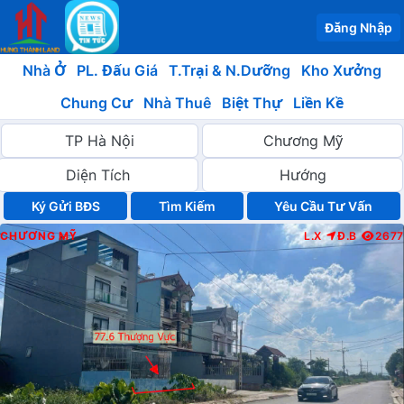
Đăng Nhập
Nhà Ở
PL. Đấu Giá
T.Trại & N.Dưỡng
Kho Xưởng
Chung Cư
Nhà Thuê
Biệt Thự
Liền Kề
Ký Gửi BĐS
Yêu Cầu Tư Vấn
CHƯƠNG MỸ
L.X
Đ.B
2677