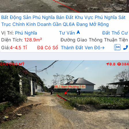
Bất Động Sản Phú Nghĩa Bán Đất Khu Vực Phú Nghĩa Sát
Trục Chính Kinh Doanh Gần QL6A Đang Mở Rộng
Vị Trí:
Phú Nghĩa
Tư Vấn
Đất Thổ Cư
Diện Tích:
128.9m²
Đường Giao Thông Thuận Tiện
Giá:
4-4.5 Tỉ
Đã Có Sổ
Thành Đất Ven Đô→
CHƯƠNG MỸ
Đ.B
384