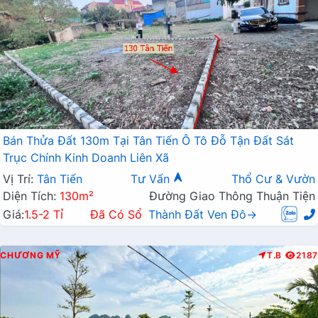
Bán Thửa Đất 130m Tại Tân Tiến Ô Tô Đỗ Tận Đất Sát
Trục Chính Kinh Doanh Liên Xã
Vị Trí:
Tân Tiến
Tư Vấn
Thổ Cư & Vườn
Diện Tích:
130m²
Đường Giao Thông Thuận Tiện
Giá:
1.5-2 Tỉ
Đã Có Sổ
Thành Đất Ven Đô→
CHƯƠNG MỸ
T.B
2187