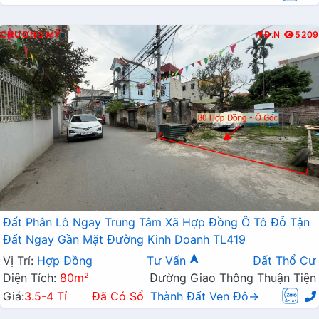
CHƯƠNG MỸ
Đ.N
5209
Đất Phân Lô Ngay Trung Tâm Xã Hợp Đồng Ô Tô Đỗ Tận
Đất Ngay Gần Mặt Đường Kinh Doanh TL419
Vị Trí:
Hợp Đồng
Tư Vấn
Đất Thổ Cư
Diện Tích:
80m²
Đường Giao Thông Thuận Tiện
Giá:
3.5-4 Tỉ
Đã Có Sổ
Thành Đất Ven Đô→