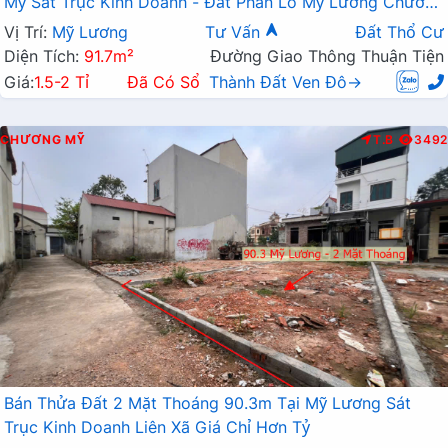
Mỹ Sát Trục Kinh Doanh - Đất Phân Lô Mỹ Lương Chương
Mỹ
Vị Trí:
Mỹ Lương
Tư Vấn
Đất Thổ Cư
Diện Tích:
91.7m²
Đường Giao Thông Thuận Tiện
Giá:
1.5-2 Tỉ
Đã Có Sổ
Thành Đất Ven Đô→
CHƯƠNG MỸ
T.B
3492
Bán Thửa Đất 2 Mặt Thoáng 90.3m Tại Mỹ Lương Sát
Trục Kinh Doanh Liên Xã Giá Chỉ Hơn Tỷ