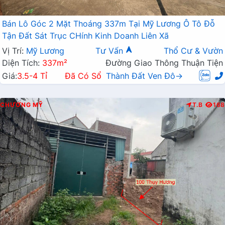
Bán Lô Góc 2 Mặt Thoáng 337m Tại Mỹ Lương Ô Tô Đỗ
Tận Đất Sát Trục CHính Kinh Doanh Liên Xã
Vị Trí:
Mỹ Lương
Tư Vấn
Thổ Cư & Vườn
Diện Tích:
337m²
Đường Giao Thông Thuận Tiện
Giá:
3.5-4 Tỉ
Đã Có Sổ
Thành Đất Ven Đô→
CHƯƠNG MỸ
T.B
168