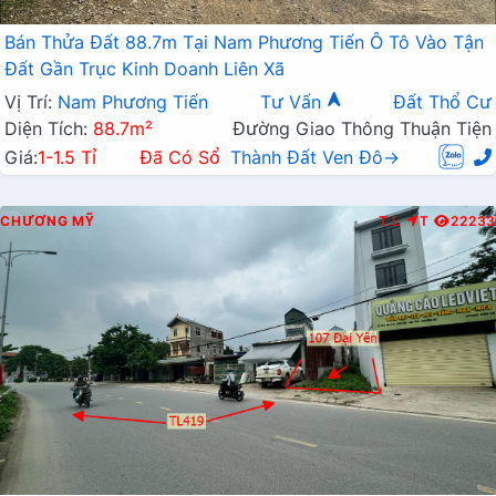
Bán Thửa Đất 88.7m Tại Nam Phương Tiến Ô Tô Vào Tận
Đất Gần Trục Kinh Doanh Liên Xã
Vị Trí:
Nam Phương Tiến
Tư Vấn
Đất Thổ Cư
Diện Tích:
88.7m²
Đường Giao Thông Thuận Tiện
Giá:
1-1.5 Tỉ
Đã Có Sổ
Thành Đất Ven Đô→
CHƯƠNG MỸ
T.L
T
22233