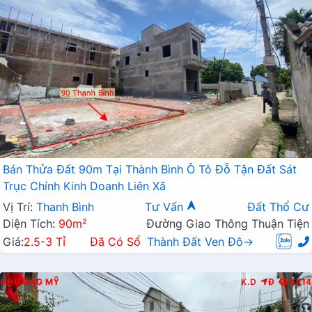
Bán Thửa Đất 90m Tại Thành Bình Ô Tô Đỗ Tận Đất Sát
Trục Chính Kinh Doanh Liên Xã
Vị Trí:
Thanh Bình
Tư Vấn
Đất Thổ Cư
Diện Tích:
90m²
Đường Giao Thông Thuận Tiện
Giá:
2.5-3 Tỉ
Đã Có Sổ
Thành Đất Ven Đô→
CHƯƠNG MỸ
K.D
Đ
3414