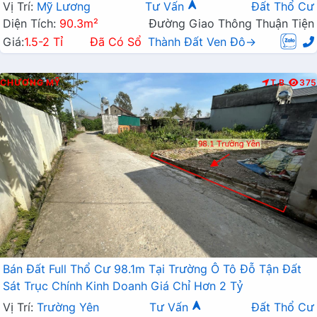
Vị Trí:
Mỹ Lương
Tư Vấn
Đất Thổ Cư
Diện Tích:
90.3m²
Đường Giao Thông Thuận Tiện
Giá:
1.5-2 Tỉ
Đã Có Sổ
Thành Đất Ven Đô→
CHƯƠNG MỸ
T.B
375
Bán Đất Full Thổ Cư 98.1m Tại Trường Ô Tô Đỗ Tận Đất
Sát Trục Chính Kinh Doanh Giá Chỉ Hơn 2 Tỷ
Vị Trí:
Trường Yên
Tư Vấn
Đất Thổ Cư