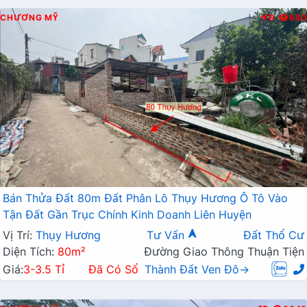
CHƯƠNG MỸ
Đ
680
Bán Thửa Đất 80m Đất Phân Lô Thụy Hương Ô Tô Vào
Tận Đất Gần Trục Chính Kinh Doanh Liên Huyện
Vị Trí:
Thụy Hương
Tư Vấn
Đất Thổ Cư
Diện Tích:
80m²
Đường Giao Thông Thuận Tiện
Giá:
3-3.5 Tỉ
Đã Có Sổ
Thành Đất Ven Đô→