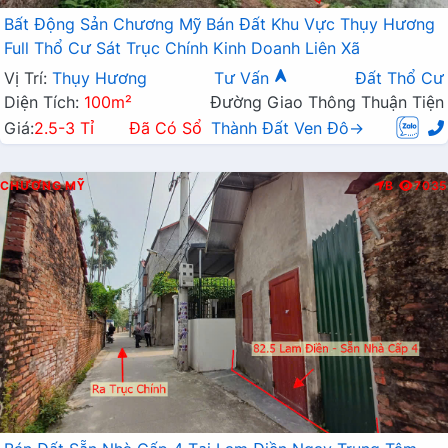
Bất Động Sản Chương Mỹ Bán Đất Khu Vực Thụy Hương
Full Thổ Cư Sát Trục Chính Kinh Doanh Liên Xã
Vị Trí:
Thụy Hương
Tư Vấn
Đất Thổ Cư
Diện Tích:
100m²
Đường Giao Thông Thuận Tiện
Giá:
2.5-3 Tỉ
Đã Có Sổ
Thành Đất Ven Đô→
CHƯƠNG MỸ
B
7035