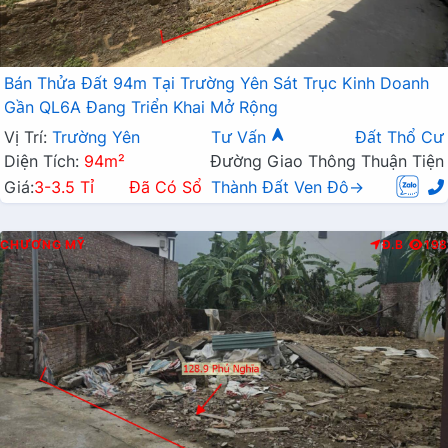
Bán Thửa Đất 94m Tại Trường Yên Sát Trục Kinh Doanh
Gần QL6A Đang Triển Khai Mở Rộng
Vị Trí:
Trường Yên
Tư Vấn
Đất Thổ Cư
Diện Tích:
94m²
Đường Giao Thông Thuận Tiện
Giá:
3-3.5 Tỉ
Đã Có Sổ
Thành Đất Ven Đô→
CHƯƠNG MỸ
Đ.B
198