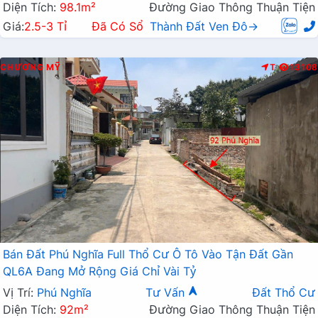
Diện Tích:
98.1m²
Đường Giao Thông Thuận Tiện
Giá:
2.5-3 Tỉ
Đã Có Sổ
Thành Đất Ven Đô→
CHƯƠNG MỸ
T
13108
Bán Đất Phú Nghĩa Full Thổ Cư Ô Tô Vào Tận Đất Gần
QL6A Đang Mở Rộng Giá Chỉ Vài Tỷ
Vị Trí:
Phú Nghĩa
Tư Vấn
Đất Thổ Cư
Diện Tích:
92m²
Đường Giao Thông Thuận Tiện