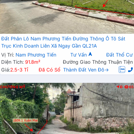
Đất Phân Lô Nam Phương Tiến Đường Thông Ô Tô Sát
Trục Kinh Doanh Liên Xã Ngay Gần QL21A
Vị Trí:
Nam Phương Tiến
Tư Vấn
Đất Thổ Cư
Diện Tích:
91.8m²
Đường Giao Thông Thuận Tiện
Giá:
2.5-3 Tỉ
Đã Có Sổ
Thành Đất Ven Đô→
CHƯƠNG MỸ
Đ
65