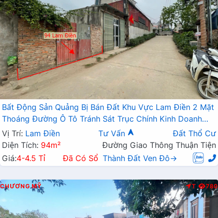
Bất Động Sản Quảng Bị Bán Đất Khu Vực Lam Điền 2 Mặt
Thoáng Đường Ô Tô Tránh Sát Trục Chính Kinh Doanh
Liên Xã
Vị Trí:
Lam Điền
Tư Vấn
Đất Thổ Cư
Diện Tích:
94m²
Đường Giao Thông Thuận Tiện
Giá:
4-4.5 Tỉ
Đã Có Sổ
Thành Đất Ven Đô→
CHƯƠNG MỸ
T
780