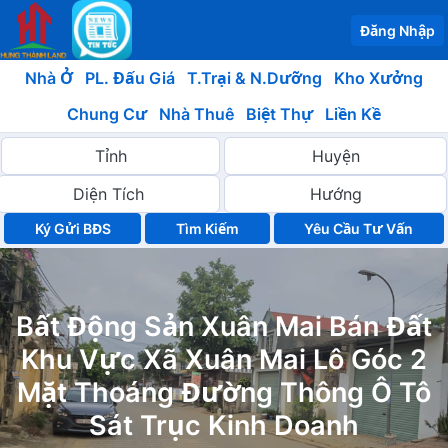
Đăng Nhập
Nhà Ở
PL. Đấu Giá
T.Trại & N.Dưỡng
Kho Xưởng
Chung Cư
Nhà Thuê
Biệt Thự
Liền Kề
Ký Gửi BĐS
Yêu Cầu Tư Vấn
Bất Động Sản Xuân Mai Bán Đất
Khu Vực Xã Xuân Mai Lô Góc 2
Mặt Thoáng Đường Thông Ô Tô
Sát Trục Kinh Doanh