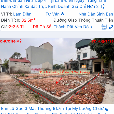
Bán Đất Sẵn Nhà Cấp 4 Tại Lam Điền Ngay Trung Tâm
Hành Chính Xã Sát Trục Kinh Doanh Giá Chỉ Hơn 2 Tỷ
Vị Trí:
Lam Điền
Tư Vấn
Nhà Dân Sinh Bán
Diện Tích:
82.5m²
Đường Giao Thông Thuận Tiện
Giá:
2-2.5 Tỉ
Đã Có Sổ
Thành Đất Ven Đô→
CHƯƠNG MỸ
Đ.N
3496
Bán Lô Góc 3 Mặt Thoáng 91.7m Tại Mỹ Lương Chương