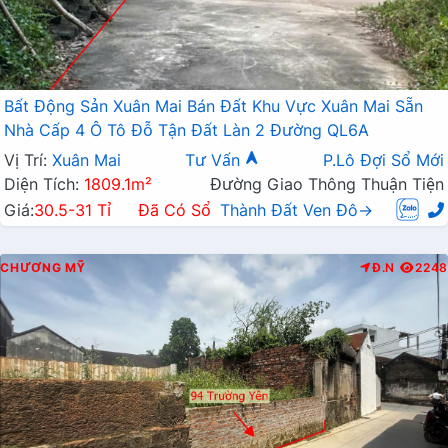
Bất Động Sản Xuân Mai Bán Đất Khu Vực Xuân Mai Sẵn
Nhà Cấp 4 Ô Tô Đỗ Tận Đất Làn 2 Đường QL6A
Vị Trí:
Xuân Mai
Tư Vấn
P.Lô Đợi Sổ Mới
Diện Tích:
1809.1m²
Đường Giao Thông Thuận Tiện
Giá:
30.5-31 Tỉ
Đã Có Sổ
Thành Đất Ven Đô→
CHƯƠNG MỸ
Đ.N
2248