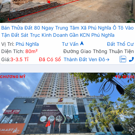
Bán Thửa Đất 80 Ngay Trung Tâm Xã Phú Nghĩa Ô Tô Vào
Tận Đất Sát Trục Kinh Doanh Gần KCN Phú Nghĩa
Vị Trí:
Phú Nghĩa
Tư Vấn
Đất Thổ Cư
Diện Tích:
80m²
Đường Giao Thông Thuận Tiện
Giá:
3-3.5 Tỉ
Đã Có Sổ
Thành Đất Ven Đô→
CHƯƠNG MỸ
Đ
385