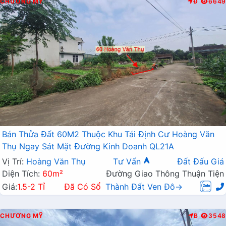
CHƯƠNG MỸ
Đ
6649
Bán Thửa Đất 60M2 Thuộc Khu Tái Định Cư Hoàng Văn
Thụ Ngay Sát Mặt Đường Kinh Doanh QL21A
Vị Trí:
Hoàng Văn Thụ
Tư Vấn
Đất Đấu Giá
Diện Tích:
60m²
Đường Giao Thông Thuận Tiện
Giá:
1.5-2 Tỉ
Đã Có Sổ
Thành Đất Ven Đô→
CHƯƠNG MỸ
B
3548