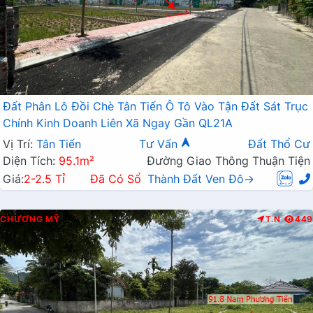
Đất Phân Lô Đồi Chè Tân Tiến Ô Tô Vào Tận Đất Sát Trục
Chính Kinh Doanh Liên Xã Ngay Gần QL21A
Vị Trí:
Tân Tiến
Tư Vấn
Đất Thổ Cư
Diện Tích:
95.1m²
Đường Giao Thông Thuận Tiện
Giá:
2-2.5 Tỉ
Đã Có Sổ
Thành Đất Ven Đô→
CHƯƠNG MỸ
T.N
449