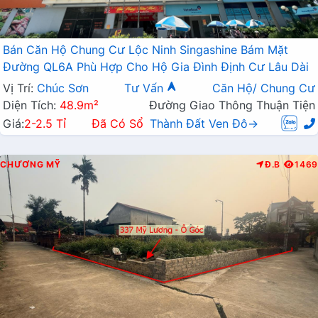
Bán Căn Hộ Chung Cư Lộc Ninh Singashine Bám Mặt
Đường QL6A Phù Hợp Cho Hộ Gia Đình Định Cư Lâu Dài
Vị Trí:
Chúc Sơn
Tư Vấn
Căn Hộ/ Chung Cư
Diện Tích:
48.9m²
Đường Giao Thông Thuận Tiện
Giá:
2-2.5 Tỉ
Đã Có Sổ
Thành Đất Ven Đô→
CHƯƠNG MỸ
Đ.B
1469