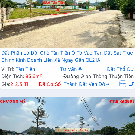
Đất Phân Lô Đồi Chè Tân Tiến Ô Tô Vào Tận Đất Sát Trục
Chính Kinh Doanh Liên Xã Ngay Gần QL21A
Vị Trí:
Tân Tiến
Tư Vấn
Đất Thổ Cư
Diện Tích:
95.6m²
Đường Giao Thông Thuận Tiện
Giá:
2-2.5 Tỉ
Đã Có Sổ
Thành Đất Ven Đô→
CHƯƠNG MỸ
T.B
2595