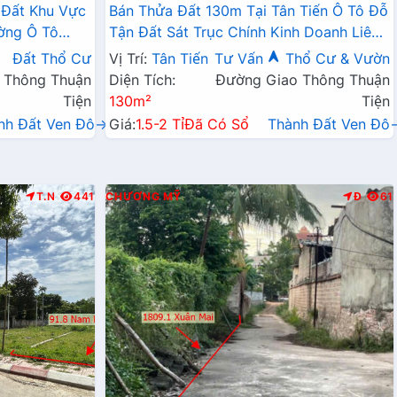
 Đất Khu Vực
Bán Thửa Đất 130m Tại Tân Tiến Ô Tô Đỗ
ờng Ô Tô
Tận Đất Sát Trục Chính Kinh Doanh Liên
Doanh Liên Xã
Xã
Đất Thổ Cư
Vị Trí:
Tân Tiến
Tư Vấn
Thổ Cư & Vườn
 Thông Thuận
Diện Tích:
Đường Giao Thông Thuận
Tiện
130m²
Tiện
nh Đất Ven Đô→
Giá:
1.5-2 Tỉ
Đã Có Sổ
Thành Đất Ven Đô
T.N
441
CHƯƠNG MỸ
Đ
61