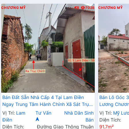
CHƯƠNG MỸ
B
7028
CHƯƠNG MỸ
Bán Đất Sẵn Nhà Cấp 4 Tại Lam Điền
Bán Lô Góc 3
Ngay Trung Tâm Hành Chính Xã Sát Trục
Lương Chương
Kinh Doanh Giá Chỉ Hơn 2 Tỷ
Đất Phân Lô
Vị Trí:
Lam
Tư Vấn
Nhà Dân Sinh
Vị Trí:
Mỹ Lư
Điền
Bán
Diện Tích:
Diện Tích:
Đường Giao Thông Thuận
91.7m²