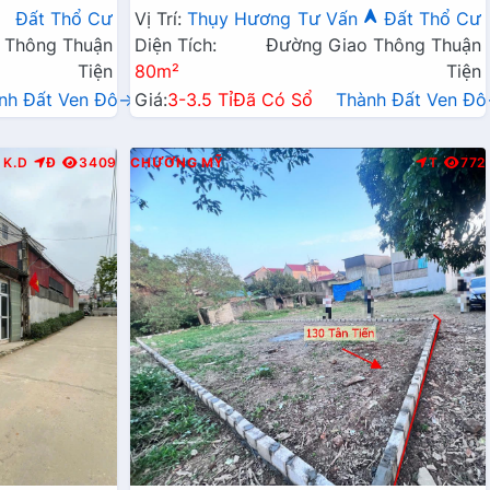
Kinh Doanh Liên Huyện
Đất Thổ Cư
Vị Trí:
Thụy Hương
Tư Vấn
Đất Thổ Cư
 Thông Thuận
Diện Tích:
Đường Giao Thông Thuận
Tiện
80m²
Tiện
nh Đất Ven Đô→
Giá:
3-3.5 Tỉ
Đã Có Sổ
Thành Đất Ven Đ
K.D
Đ
3409
CHƯƠNG MỸ
T
772