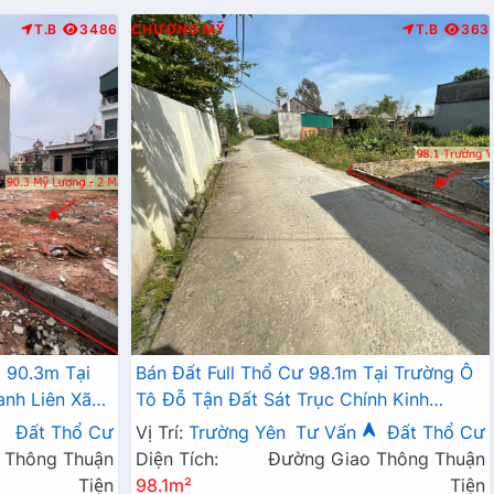
T.B
3486
CHƯƠNG MỸ
T.B
363
 90.3m Tại
Bán Đất Full Thổ Cư 98.1m Tại Trường Ô
anh Liên Xã
Tô Đỗ Tận Đất Sát Trục Chính Kinh
Doanh Giá Chỉ Hơn 2 Tỷ
Đất Thổ Cư
Vị Trí:
Trường Yên
Tư Vấn
Đất Thổ Cư
 Thông Thuận
Diện Tích:
Đường Giao Thông Thuận
Tiện
98.1m²
Tiện