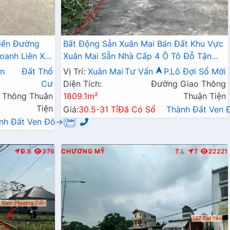
iến Đường
Bất Động Sản Xuân Mai Bán Đất Khu Vực
oanh Liên Xã
Xuân Mai Sẵn Nhà Cấp 4 Ô Tô Đỗ Tận
Đất Làn 2 Đường QL6A
n
Đất Thổ
Vị Trí:
Xuân Mai
Tư Vấn
P.Lô Đợi Sổ Mới
Cư
Diện Tích:
Đường Giao Thông
 Thông Thuận
1809.1m²
Thuận Tiện
Tiện
Giá:
30.5-31 Tỉ
Đã Có Sổ
Thành Đất Ven
nh Đất Ven Đô→
Đ.B
376
CHƯƠNG MỸ
T.L
T
22221