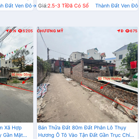
nh Đất Ven Đô→
Giá:
2.5-3 Tỉ
Đã Có Sổ
Thành Đất Ven Đ
Đ.N
5205
CHƯƠNG MỸ
Đ
675
âm Xã Hợp
Bán Thửa Đất 80m Đất Phân Lô Thụy
y Gần Mặt
Hương Ô Tô Vào Tận Đất Gần Trục Chính