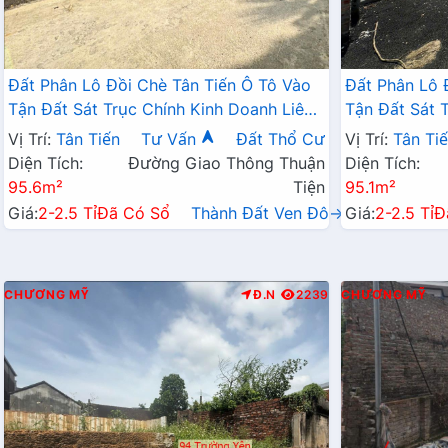
Đất Phân Lô Đồi Chè Tân Tiến Ô Tô Vào
Đất Phân Lô 
Tận Đất Sát Trục Chính Kinh Doanh Liên
Tận Đất Sát 
Xã Ngay Gần QL21A
Xã Ngay Gần
Vị Trí:
Tân Tiến
Tư Vấn
Đất Thổ Cư
Vị Trí:
Tân Ti
Diện Tích:
Đường Giao Thông Thuận
Diện Tích:
95.6m²
Tiện
95.1m²
Giá:
2-2.5 Tỉ
Đã Có Sổ
Thành Đất Ven Đô→
Giá:
2-2.5 Tỉ
Đ
CHƯƠNG MỸ
Đ.N
2239
CHƯƠNG MỸ