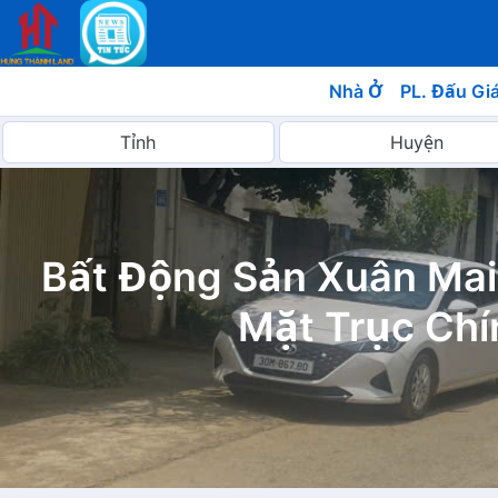
Nhà Ở
PL. Đấu Gi
Bất Động Sản Xuân Mai
Mặt Trục Chí