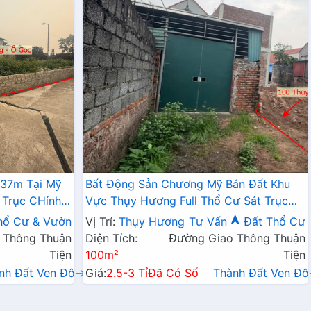
337m Tại Mỹ
Bất Động Sản Chương Mỹ Bán Đất Khu
 Trục CHính
Vực Thụy Hương Full Thổ Cư Sát Trục
Chính Kinh Doanh Liên Xã
hổ Cư & Vườn
Vị Trí:
Thụy Hương
Tư Vấn
Đất Thổ Cư
 Thông Thuận
Diện Tích:
Đường Giao Thông Thuận
Tiện
100m²
Tiện
nh Đất Ven Đô→
Giá:
2.5-3 Tỉ
Đã Có Sổ
Thành Đất Ven Đ