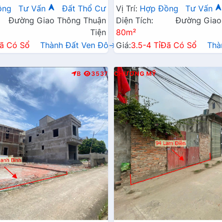
Xã Gần Đường TL419
Đường Kinh Doanh TL419
ồng
Tư Vấn
Đất Thổ Cư
Vị Trí:
Hợp Đồng
Tư Vấn
Đường Giao Thông Thuận
Diện Tích:
Đường Giao
Tiện
80m²
ã Có Sổ
Thành Đất Ven Đô→
Giá:
3.5-4 Tỉ
Đã Có Sổ
Thà
B
3537
CHƯƠNG MỸ