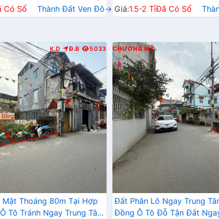
ã Có Sổ
Thành Đất Ven Đô→
Giá:
1.5-2 Tỉ
Đã Có Sổ
Thà
K.D
Đ.B
5033
CHƯƠNG MỸ
2 Mặt Thoáng 80m Tại Hợp
Đất Phân Lô Ngay Trung T
Ô Tô Tránh Ngay Trung Tâm
Đồng Ô Tô Đỗ Tận Đất Nga