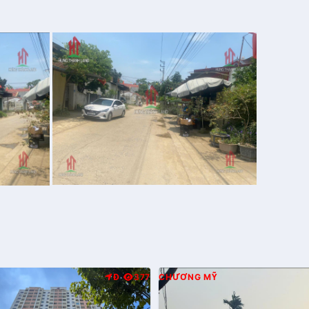
Đ
377
CHƯƠNG MỸ