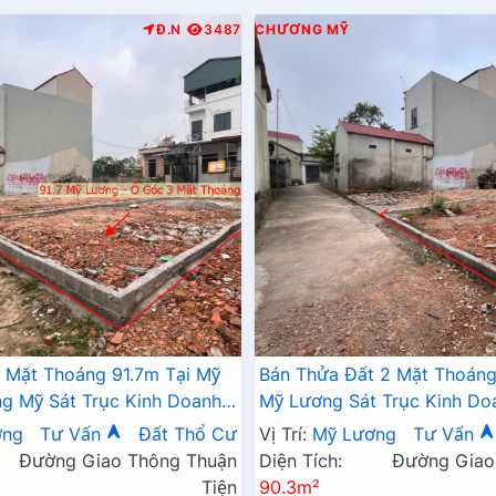
Đ.N
3487
CHƯƠNG MỸ
 Mặt Thoáng 91.7m Tại Mỹ
Bán Thửa Đất 2 Mặt Thoáng
 Mỹ Sát Trục Kinh Doanh -
Mỹ Lương Sát Trục Kinh Do
 Mỹ Lương Chương Mỹ
Giá Chỉ Hơn Tỷ
ơng
Tư Vấn
Đất Thổ Cư
Vị Trí:
Mỹ Lương
Tư Vấn
Đường Giao Thông Thuận
Diện Tích:
Đường Giao
Tiện
90.3m²