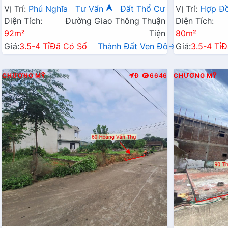
Chỉ Vài Tỷ
Hành Chính 
Vị Trí:
Phú Nghĩa
Tư Vấn
Đất Thổ Cư
Vị Trí:
Hợp Đ
Diện Tích:
Đường Giao Thông Thuận
Diện Tích:
92m²
Tiện
80m²
Giá:
3.5-4 Tỉ
Đã Có Sổ
Thành Đất Ven Đô→
Giá:
3.5-4 Tỉ
Đ
CHƯƠNG MỸ
Đ
6646
CHƯƠNG MỸ