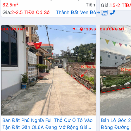
82.5m²
Tiện
Giá:
1.5-2 Tỉ
Đ
Giá:
2-2.5 Tỉ
Đã Có Sổ
Thành Đất Ven Đô→
CHƯƠNG MỸ
T
13096
CHƯƠNG MỸ
Bán Đất Phú Nghĩa Full Thổ Cư Ô Tô Vào
Bán Lô Góc 
Tận Đất Gần QL6A Đang Mở Rộng Giá
Đồng Đường 