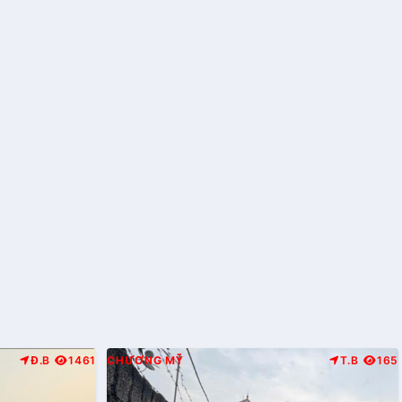
Đ.B
1461
CHƯƠNG MỸ
T.B
165