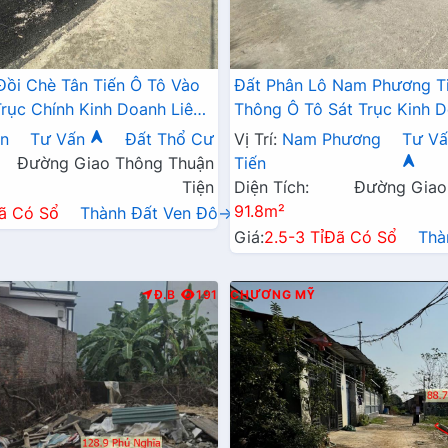
Đồi Chè Tân Tiến Ô Tô Vào
Đất Phân Lô Nam Phương T
Trục Chính Kinh Doanh Liên
Thông Ô Tô Sát Trục Kinh D
 QL21A
Ngay Gần QL21A
ến
Tư Vấn
Đất Thổ Cư
Vị Trí:
Nam Phương
Tư Vấ
Đường Giao Thông Thuận
Tiến
Tiện
Diện Tích:
Đường Giao
91.8m²
ã Có Sổ
Thành Đất Ven Đô→
Giá:
2.5-3 Tỉ
Đã Có Sổ
Thà
Đ.B
191
CHƯƠNG MỸ