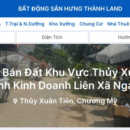
BẤT ĐỘNG SẢN HƯNG THÀNH LAND
á
T.Trại & N.Dưỡng
Kho Xưởng
Chung Cư
Nhà Thuê
 Bán Đất Khu Vực Thủy X
nh Kinh Doanh Liên Xã N
Thủy Xuân Tiên, Chương Mỹ