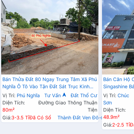
Bán Thửa Đất 80 Ngay Trung Tâm Xã Phú
Bán Căn Hộ 
Nghĩa Ô Tô Vào Tận Đất Sát Trục Kinh
Singashine 
Doanh Gần KCN Phú Nghĩa
Hợp Cho Hộ G
Vị Trí:
Phú Nghĩa
Tư Vấn
Đất Thổ Cư
Vị Trí:
Chúc
Diện Tích:
Đường Giao Thông Thuận
Sơn
80m²
Tiện
Diện Tích:
48.9m²
Giá:
3-3.5 Tỉ
Đã Có Sổ
Thành Đất Ven Đô→
Giá:
2-2.5 Tỉ
Đ