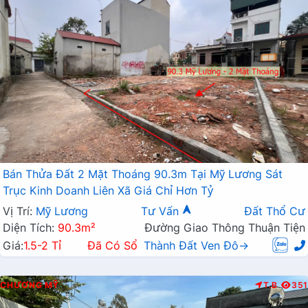
Bán Thửa Đất 2 Mặt Thoáng 90.3m Tại Mỹ Lương Sát
Trục Kinh Doanh Liên Xã Giá Chỉ Hơn Tỷ
Vị Trí:
Mỹ Lương
Tư Vấn
Đất Thổ Cư
Diện Tích:
90.3m²
Đường Giao Thông Thuận Tiện
Giá:
1.5-2 Tỉ
Đã Có Sổ
Thành Đất Ven Đô→
CHƯƠNG MỸ
T.B
351