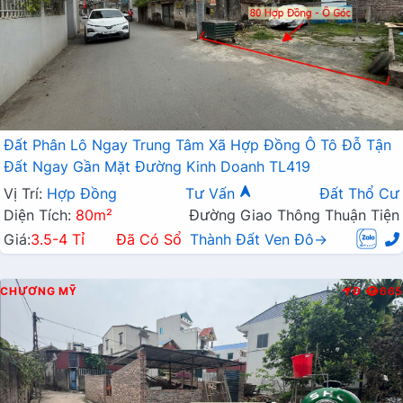
Đất Phân Lô Ngay Trung Tâm Xã Hợp Đồng Ô Tô Đỗ Tận
Đất Ngay Gần Mặt Đường Kinh Doanh TL419
Vị Trí:
Hợp Đồng
Tư Vấn
Đất Thổ Cư
Diện Tích:
80m²
Đường Giao Thông Thuận Tiện
Giá:
3.5-4 Tỉ
Đã Có Sổ
Thành Đất Ven Đô→
CHƯƠNG MỸ
Đ
665