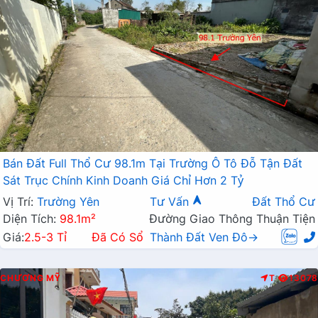
Bán Đất Full Thổ Cư 98.1m Tại Trường Ô Tô Đỗ Tận Đất
Sát Trục Chính Kinh Doanh Giá Chỉ Hơn 2 Tỷ
Vị Trí:
Trường Yên
Tư Vấn
Đất Thổ Cư
Diện Tích:
98.1m²
Đường Giao Thông Thuận Tiện
Giá:
2.5-3 Tỉ
Đã Có Sổ
Thành Đất Ven Đô→
CHƯƠNG MỸ
T
13078