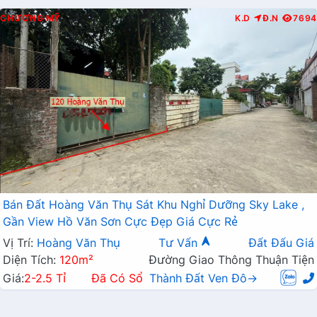
CHƯƠNG MỸ
K.D
Đ.N
7694
Bán Đất Hoàng Văn Thụ Sát Khu Nghỉ Dưỡng Sky Lake ,
Gần View Hồ Văn Sơn Cực Đẹp Giá Cực Rẻ
Vị Trí:
Hoàng Văn Thụ
Tư Vấn
Đất Đấu Giá
Diện Tích:
120m²
Đường Giao Thông Thuận Tiện
Giá:
2-2.5 Tỉ
Đã Có Sổ
Thành Đất Ven Đô→