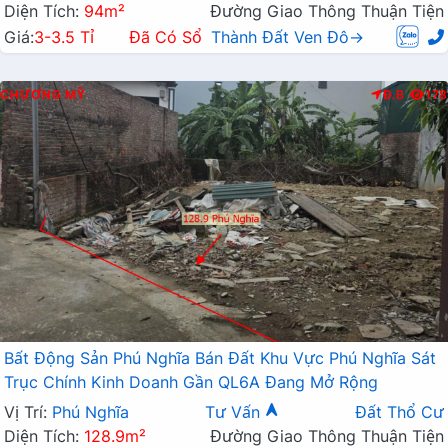
Diện Tích:
94m²
Đường Giao Thông Thuận Tiện
Giá:
3-3.5 Tỉ
Đã Có Sổ
Thành Đất Ven Đô→
CHƯƠNG MỸ
Đ.B
178
Bất Động Sản Phú Nghĩa Bán Đất Khu Vực Phú Nghĩa Sát
Trục Chính Kinh Doanh Gần QL6A Đang Mở Rộng
Vị Trí:
Phú Nghĩa
Tư Vấn
Đất Thổ Cư
Diện Tích:
128.9m²
Đường Giao Thông Thuận Tiện