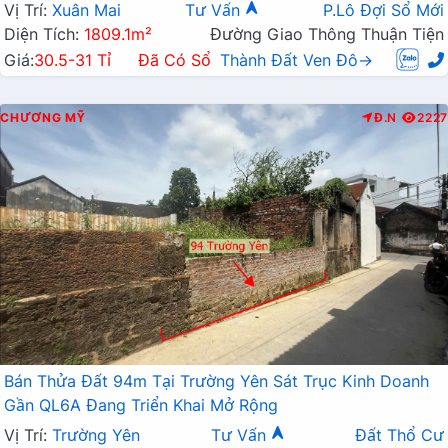
Vị Trí:
Xuân Mai
Tư Vấn
P.Lô Đợi Sổ Mới
Diện Tích:
1809.1m²
Đường Giao Thông Thuận Tiện
Giá:
30.5-31 Tỉ
Đã Có Sổ
Thành Đất Ven Đô→
CHƯƠNG MỸ
Đ.N
2227
Bán Thửa Đất 94m Tại Trường Yên Sát Trục Kinh Doanh
Gần QL6A Đang Triển Khai Mở Rộng
Vị Trí:
Trường Yên
Tư Vấn
Đất Thổ Cư