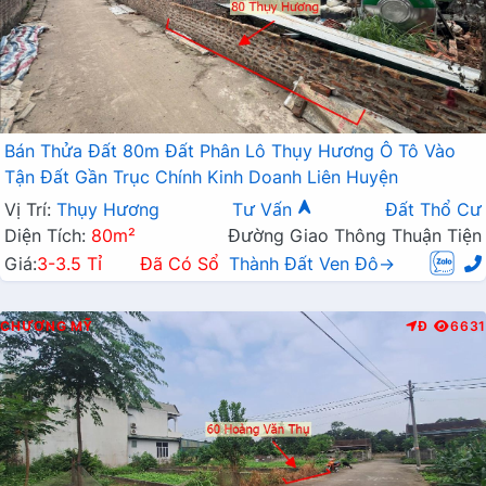
Bán Thửa Đất 80m Đất Phân Lô Thụy Hương Ô Tô Vào
Tận Đất Gần Trục Chính Kinh Doanh Liên Huyện
Vị Trí:
Thụy Hương
Tư Vấn
Đất Thổ Cư
Diện Tích:
80m²
Đường Giao Thông Thuận Tiện
Giá:
3-3.5 Tỉ
Đã Có Sổ
Thành Đất Ven Đô→
CHƯƠNG MỸ
Đ
6631