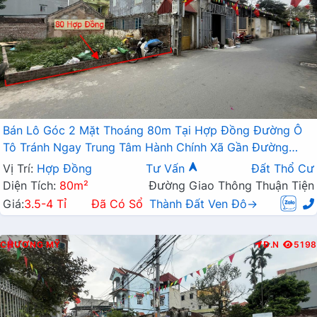
Bán Lô Góc 2 Mặt Thoáng 80m Tại Hợp Đồng Đường Ô
Tô Tránh Ngay Trung Tâm Hành Chính Xã Gần Đường
TL419
Vị Trí:
Hợp Đồng
Tư Vấn
Đất Thổ Cư
Diện Tích:
80m²
Đường Giao Thông Thuận Tiện
Giá:
3.5-4 Tỉ
Đã Có Sổ
Thành Đất Ven Đô→
CHƯƠNG MỸ
Đ.N
5198