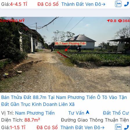
Giá:
4-4.5 Tỉ
Đã Có Sổ
Thành Đất Ven Đô→
CHƯƠNG MỸ
Đ.B
364
Bán Thửa Đất 88.7m Tại Nam Phương Tiến Ô Tô Vào Tận
Đất Gần Trục Kinh Doanh Liên Xã
Vị Trí:
Nam Phương Tiến
Tư Vấn
Đất Thổ Cư
Diện Tích:
88.7m²
Đường Giao Thông Thuận Tiện
Giá:
1-1.5 Tỉ
Đã Có Sổ
Thành Đất Ven Đô→