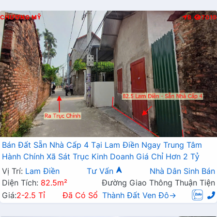
CHƯƠNG MỸ
B
7010
Bán Đất Sẵn Nhà Cấp 4 Tại Lam Điền Ngay Trung Tâm
Hành Chính Xã Sát Trục Kinh Doanh Giá Chỉ Hơn 2 Tỷ
Vị Trí:
Lam Điền
Tư Vấn
Nhà Dân Sinh Bán
Diện Tích:
82.5m²
Đường Giao Thông Thuận Tiện
Giá:
2-2.5 Tỉ
Đã Có Sổ
Thành Đất Ven Đô→