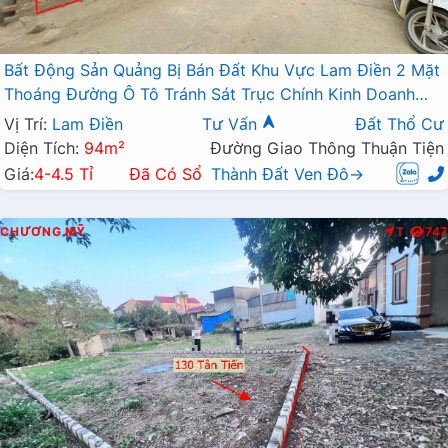
Bất Động Sản Quảng Bị Bán Đất Khu Vực Lam Điền 2 Mặt
Thoáng Đường Ô Tô Tránh Sát Trục Chính Kinh Doanh
Liên Xã
Vị Trí:
Lam Điền
Tư Vấn
Đất Thổ Cư
Diện Tích:
94m²
Đường Giao Thông Thuận Tiện
Giá:
4-4.5 Tỉ
Đã Có Sổ
Thành Đất Ven Đô→
CHƯƠNG MỸ
T
747