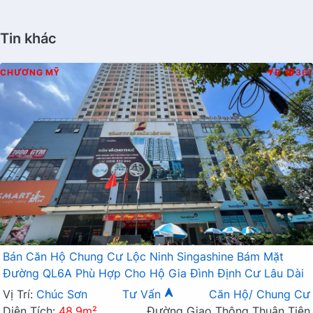
Tin khác
CHƯƠNG MỸ
Đ
367
Bán Căn Hộ Chung Cư Lộc Ninh Singashine Bám Mặt
Đường QL6A Phù Hợp Cho Hộ Gia Đình Định Cư Lâu Dài
Vị Trí:
Chúc Sơn
Tư Vấn
Căn Hộ/ Chung Cư
Diện Tích:
48.9m²
Đường Giao Thông Thuận Tiện