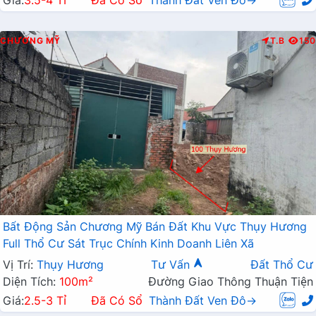
Giá:
3.5-4 Tỉ
Đã Có Sổ
Thành Đất Ven Đô→
CHƯƠNG MỸ
T.B
150
Bất Động Sản Chương Mỹ Bán Đất Khu Vực Thụy Hương
Full Thổ Cư Sát Trục Chính Kinh Doanh Liên Xã
Vị Trí:
Thụy Hương
Tư Vấn
Đất Thổ Cư
Diện Tích:
100m²
Đường Giao Thông Thuận Tiện
Giá:
2.5-3 Tỉ
Đã Có Sổ
Thành Đất Ven Đô→