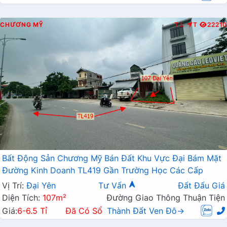
CHƯƠNG MỸ
T.L
T
22210
Bất Động Sản Chương Mỹ Bán Đất Khu Vực Đại Bám Mặt
Đường Kinh Doanh TL419 Gần Trường Học Các Cấp
Vị Trí:
Đại Yên
Tư Vấn
Đất Đấu Giá
Diện Tích:
107m²
Đường Giao Thông Thuận Tiện
Giá:
6-6.5 Tỉ
Đã Có Sổ
Thành Đất Ven Đô→