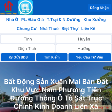
Đăng Nhập
Nhà Ở
PL. Đấu Giá
T.Trại & N.Dưỡng
Kho Xưởng
Chung Cư
Nhà Thuê
Biệt Thự
Liền Kề
Ký Gửi BĐS
Yêu Cầu Tư Vấn
Bất Động Sản Xuân Mai Bán Đất
Khu Vực Nam Phương Tiến
Đường Thông Ô Tô Sát Trục
Chính Kinh Doanh Liên Xã