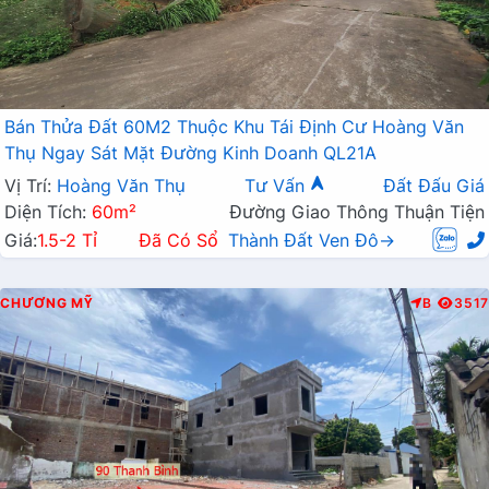
Bán Thửa Đất 60M2 Thuộc Khu Tái Định Cư Hoàng Văn
Thụ Ngay Sát Mặt Đường Kinh Doanh QL21A
Vị Trí:
Hoàng Văn Thụ
Tư Vấn
Đất Đấu Giá
Diện Tích:
60m²
Đường Giao Thông Thuận Tiện
Giá:
1.5-2 Tỉ
Đã Có Sổ
Thành Đất Ven Đô→
CHƯƠNG MỸ
B
3517