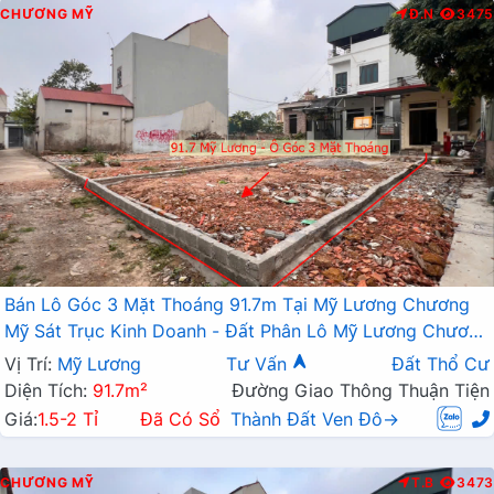
CHƯƠNG MỸ
Đ.N
3475
Bán Lô Góc 3 Mặt Thoáng 91.7m Tại Mỹ Lương Chương
Mỹ Sát Trục Kinh Doanh - Đất Phân Lô Mỹ Lương Chương
Mỹ
Vị Trí:
Mỹ Lương
Tư Vấn
Đất Thổ Cư
Diện Tích:
91.7m²
Đường Giao Thông Thuận Tiện
Giá:
1.5-2 Tỉ
Đã Có Sổ
Thành Đất Ven Đô→
CHƯƠNG MỸ
T.B
3473