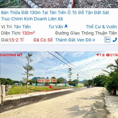
Bán Thửa Đất 130m Tại Tân Tiến Ô Tô Đỗ Tận Đất Sát
Trục Chính Kinh Doanh Liên Xã
Vị Trí:
Tân Tiến
Tư Vấn
Thổ Cư & Vườn
Diện Tích:
130m²
Đường Giao Thông Thuận Tiện
Giá:
1.5-2 Tỉ
Đã Có Sổ
Thành Đất Ven Đô→
CHƯƠNG MỸ
T.B
2174