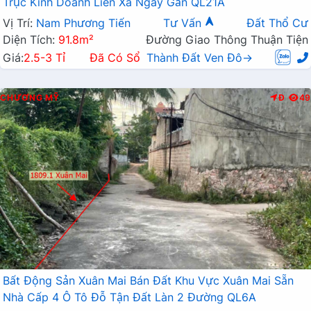
Trục Kinh Doanh Liên Xã Ngay Gần QL21A
Vị Trí:
Nam Phương Tiến
Tư Vấn
Đất Thổ Cư
Diện Tích:
91.8m²
Đường Giao Thông Thuận Tiện
Giá:
2.5-3 Tỉ
Đã Có Sổ
Thành Đất Ven Đô→
CHƯƠNG MỸ
Đ
49
Bất Động Sản Xuân Mai Bán Đất Khu Vực Xuân Mai Sẵn
Nhà Cấp 4 Ô Tô Đỗ Tận Đất Làn 2 Đường QL6A