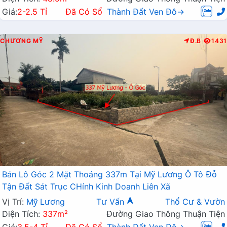
Giá:
2-2.5 Tỉ
Đã Có Sổ
Thành Đất Ven Đô→
CHƯƠNG MỸ
Đ.B
1431
Bán Lô Góc 2 Mặt Thoáng 337m Tại Mỹ Lương Ô Tô Đỗ
Tận Đất Sát Trục CHính Kinh Doanh Liên Xã
Vị Trí:
Mỹ Lương
Tư Vấn
Thổ Cư & Vườn
Diện Tích:
337m²
Đường Giao Thông Thuận Tiện