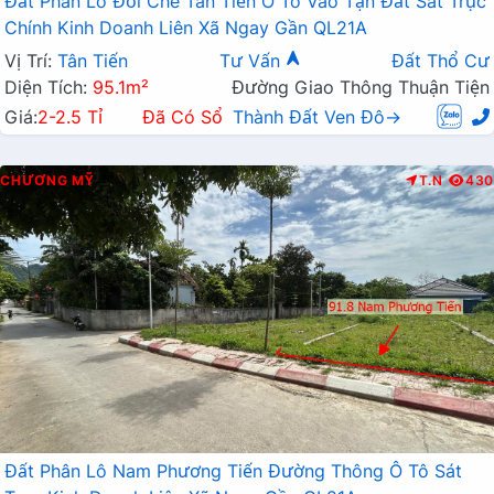
Đất Phân Lô Đồi Chè Tân Tiến Ô Tô Vào Tận Đất Sát Trục
Chính Kinh Doanh Liên Xã Ngay Gần QL21A
Vị Trí:
Tân Tiến
Tư Vấn
Đất Thổ Cư
Diện Tích:
95.1m²
Đường Giao Thông Thuận Tiện
Giá:
2-2.5 Tỉ
Đã Có Sổ
Thành Đất Ven Đô→
CHƯƠNG MỸ
T.N
430
Đất Phân Lô Nam Phương Tiến Đường Thông Ô Tô Sát