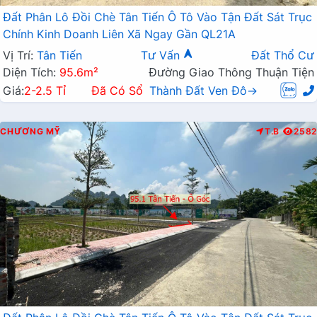
Đất Phân Lô Đồi Chè Tân Tiến Ô Tô Vào Tận Đất Sát Trục
Chính Kinh Doanh Liên Xã Ngay Gần QL21A
Vị Trí:
Tân Tiến
Tư Vấn
Đất Thổ Cư
Diện Tích:
95.6m²
Đường Giao Thông Thuận Tiện
Giá:
2-2.5 Tỉ
Đã Có Sổ
Thành Đất Ven Đô→
CHƯƠNG MỸ
T.B
2582