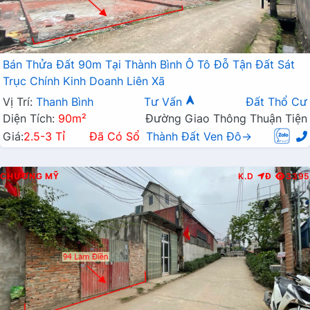
Bán Thửa Đất 90m Tại Thành Bình Ô Tô Đỗ Tận Đất Sát
Trục Chính Kinh Doanh Liên Xã
Vị Trí:
Thanh Bình
Tư Vấn
Đất Thổ Cư
Diện Tích:
90m²
Đường Giao Thông Thuận Tiện
Giá:
2.5-3 Tỉ
Đã Có Sổ
Thành Đất Ven Đô→
CHƯƠNG MỸ
K.D
Đ
3395