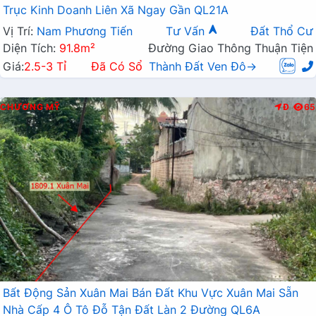
Trục Kinh Doanh Liên Xã Ngay Gần QL21A
Vị Trí:
Nam Phương Tiến
Tư Vấn
Đất Thổ Cư
Diện Tích:
91.8m²
Đường Giao Thông Thuận Tiện
Giá:
2.5-3 Tỉ
Đã Có Sổ
Thành Đất Ven Đô→
CHƯƠNG MỸ
Đ
65
Bất Động Sản Xuân Mai Bán Đất Khu Vực Xuân Mai Sẵn
Nhà Cấp 4 Ô Tô Đỗ Tận Đất Làn 2 Đường QL6A