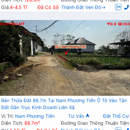
Giá:
4-4.5 Tỉ
Đã Có Sổ
Thành Đất Ven Đô→
CHƯƠNG MỸ
Đ.B
384
Bán Thửa Đất 88.7m Tại Nam Phương Tiến Ô Tô Vào Tận
Đất Gần Trục Kinh Doanh Liên Xã
Vị Trí:
Nam Phương Tiến
Tư Vấn
Đất Thổ Cư
Diện Tích:
88.7m²
Đường Giao Thông Thuận Tiện