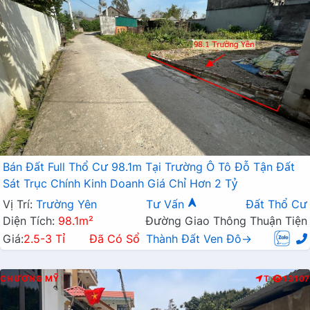
Bán Đất Full Thổ Cư 98.1m Tại Trường Ô Tô Đỗ Tận Đất
Sát Trục Chính Kinh Doanh Giá Chỉ Hơn 2 Tỷ
Vị Trí:
Trường Yên
Tư Vấn
Đất Thổ Cư
Diện Tích:
98.1m²
Đường Giao Thông Thuận Tiện
Giá:
2.5-3 Tỉ
Đã Có Sổ
Thành Đất Ven Đô→
CHƯƠNG MỸ
T
13107