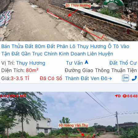
Bán Thửa Đất 80m Đất Phân Lô Thụy Hương Ô Tô Vào
Tận Đất Gần Trục Chính Kinh Doanh Liên Huyện
Vị Trí:
Thụy Hương
Tư Vấn
Đất Thổ Cư
Diện Tích:
80m²
Đường Giao Thông Thuận Tiện
Giá:
3-3.5 Tỉ
Đã Có Sổ
Thành Đất Ven Đô→
CHƯƠNG MỸ
Đ
6648