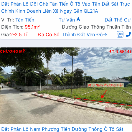
Đất Phân Lô Đồi Chè Tân Tiến Ô Tô Vào Tận Đất Sát Trục
Chính Kinh Doanh Liên Xã Ngay Gần QL21A
Vị Trí:
Tân Tiến
Tư Vấn
Đất Thổ Cư
Diện Tích:
95.1m²
Đường Giao Thông Thuận Tiện
Giá:
2-2.5 Tỉ
Đã Có Sổ
Thành Đất Ven Đô→
CHƯƠNG MỸ
T.N
448
Đất Phân Lô Nam Phương Tiến Đường Thông Ô Tô Sát