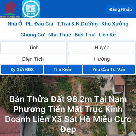
Đăng Nhập
Nhà Ở
PL. Đấu Giá
T.Trại & N.Dưỡng
Kho Xưởng
Chung Cư
Nhà Thuê
Biệt Thự
Liền Kề
Ký Gửi BĐS
Yêu Cầu Tư Vấn
Bán Thửa Đất 98.2m Tại Nam
Phương Tiến Mặt Trục Kinh
Doanh Liên Xã Sát Hồ Miễu Cực
Đẹp