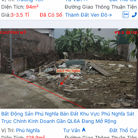
Diện Tích:
94m²
Đường Giao Thông Thuận Tiện
Giá:
3-3.5 Tỉ
Đã Có Sổ
Thành Đất Ven Đô→
CHƯƠNG MỸ
Đ.B
196
Bất Động Sản Phú Nghĩa Bán Đất Khu Vực Phú Nghĩa Sát
Trục Chính Kinh Doanh Gần QL6A Đang Mở Rộng
Vị Trí:
Phú Nghĩa
Tư Vấn
Đất Thổ Cư
Diện Tích:
128.9m²
Đường Giao Thông Thuận Tiện