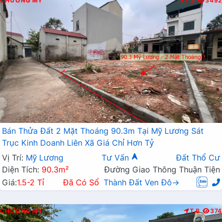
CHƯƠNG MỸ
T.B
3492
Bán Thửa Đất 2 Mặt Thoáng 90.3m Tại Mỹ Lương Sát
Trục Kinh Doanh Liên Xã Giá Chỉ Hơn Tỷ
Vị Trí:
Mỹ Lương
Tư Vấn
Đất Thổ Cư
Diện Tích:
90.3m²
Đường Giao Thông Thuận Tiện
Giá:
1.5-2 Tỉ
Đã Có Sổ
Thành Đất Ven Đô→
CHƯƠNG MỸ
T.B
374