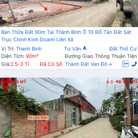
Bán Thửa Đất 90m Tại Thành Bình Ô Tô Đỗ Tận Đất Sát
Trục Chính Kinh Doanh Liên Xã
Vị Trí:
Thanh Bình
Tư Vấn
Đất Thổ Cư
Diện Tích:
90m²
Đường Giao Thông Thuận Tiện
Giá:
2.5-3 Tỉ
Đã Có Sổ
Thành Đất Ven Đô→
CHƯƠNG MỸ
K.D
Đ
3414