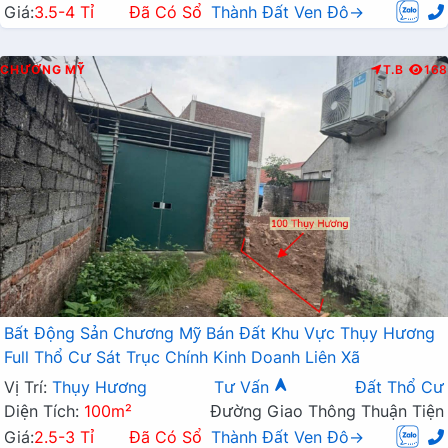
Giá:
3.5-4 Tỉ
Đã Có Sổ
Thành Đất Ven Đô→
CHƯƠNG MỸ
T.B
168
Bất Động Sản Chương Mỹ Bán Đất Khu Vực Thụy Hương
Full Thổ Cư Sát Trục Chính Kinh Doanh Liên Xã
Vị Trí:
Thụy Hương
Tư Vấn
Đất Thổ Cư
Diện Tích:
100m²
Đường Giao Thông Thuận Tiện
Giá:
2.5-3 Tỉ
Đã Có Sổ
Thành Đất Ven Đô→