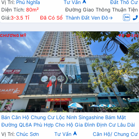
Vị Trí:
Phú Nghĩa
Tư Vấn
Đất Thổ Cư
Diện Tích:
80m²
Đường Giao Thông Thuận Tiện
Giá:
3-3.5 Tỉ
Đã Có Sổ
Thành Đất Ven Đô→
CHƯƠNG MỸ
Đ
385
Bán Căn Hộ Chung Cư Lộc Ninh Singashine Bám Mặt
Đường QL6A Phù Hợp Cho Hộ Gia Đình Định Cư Lâu Dài
Vị Trí:
Chúc Sơn
Tư Vấn
Căn Hộ/ Chung Cư