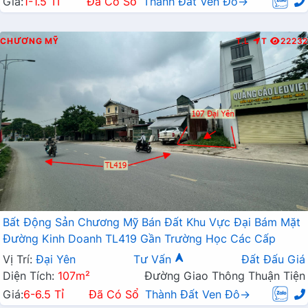
Giá:
1-1.5 Tỉ
Đã Có Sổ
Thành Đất Ven Đô→
CHƯƠNG MỸ
T.L
T
22232
Bất Động Sản Chương Mỹ Bán Đất Khu Vực Đại Bám Mặt
Đường Kinh Doanh TL419 Gần Trường Học Các Cấp
Vị Trí:
Đại Yên
Tư Vấn
Đất Đấu Giá
Diện Tích:
107m²
Đường Giao Thông Thuận Tiện
Giá:
6-6.5 Tỉ
Đã Có Sổ
Thành Đất Ven Đô→