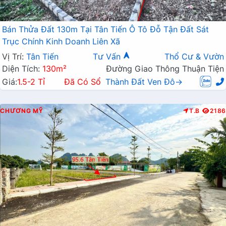
Bán Thửa Đất 130m Tại Tân Tiến Ô Tô Đỗ Tận Đất Sát
Trục Chính Kinh Doanh Liên Xã
Vị Trí:
Tân Tiến
Tư Vấn
Thổ Cư & Vườn
Diện Tích:
130m²
Đường Giao Thông Thuận Tiện
Giá:
1.5-2 Tỉ
Đã Có Sổ
Thành Đất Ven Đô→
CHƯƠNG MỸ
T.B
2186