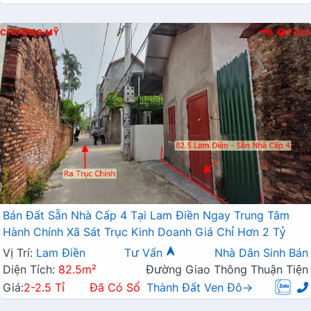
CHƯƠNG MỸ
B
7035
Bán Đất Sẵn Nhà Cấp 4 Tại Lam Điền Ngay Trung Tâm
Hành Chính Xã Sát Trục Kinh Doanh Giá Chỉ Hơn 2 Tỷ
Vị Trí:
Lam Điền
Tư Vấn
Nhà Dân Sinh Bán
Diện Tích:
82.5m²
Đường Giao Thông Thuận Tiện
Giá:
2-2.5 Tỉ
Đã Có Sổ
Thành Đất Ven Đô→