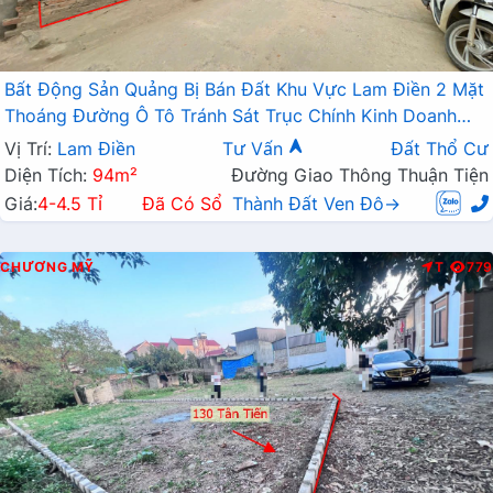
Bất Động Sản Quảng Bị Bán Đất Khu Vực Lam Điền 2 Mặt
Thoáng Đường Ô Tô Tránh Sát Trục Chính Kinh Doanh
Liên Xã
Vị Trí:
Lam Điền
Tư Vấn
Đất Thổ Cư
Diện Tích:
94m²
Đường Giao Thông Thuận Tiện
Giá:
4-4.5 Tỉ
Đã Có Sổ
Thành Đất Ven Đô→
CHƯƠNG MỸ
T
779