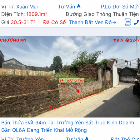
Vị Trí:
Xuân Mai
Tư Vấn
P.Lô Đợi Sổ Mới
Diện Tích:
1809.1m²
Đường Giao Thông Thuận Tiện
Giá:
30.5-31 Tỉ
Đã Có Sổ
Thành Đất Ven Đô→
CHƯƠNG MỸ
Đ.N
2247
Bán Thửa Đất 94m Tại Trường Yên Sát Trục Kinh Doanh
Gần QL6A Đang Triển Khai Mở Rộng
Vị Trí:
Trường Yên
Tư Vấn
Đất Thổ Cư