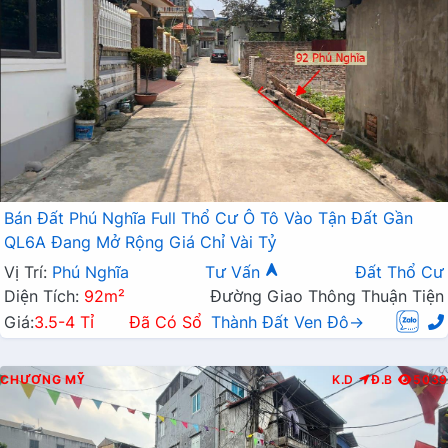
Bán Đất Phú Nghĩa Full Thổ Cư Ô Tô Vào Tận Đất Gần
QL6A Đang Mở Rộng Giá Chỉ Vài Tỷ
Vị Trí:
Phú Nghĩa
Tư Vấn
Đất Thổ Cư
Diện Tích:
92m²
Đường Giao Thông Thuận Tiện
Giá:
3.5-4 Tỉ
Đã Có Sổ
Thành Đất Ven Đô→
CHƯƠNG MỸ
K.D
Đ.B
5039