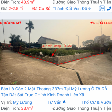
Diện Tích:
48.9m²
Đường Giao Thông Thuận Tiện
Giá:
2-2.5 Tỉ
Đã Có Sổ
Thành Đất Ven Đô→
CHƯƠNG MỸ
Đ.B
1469
Bán Lô Góc 2 Mặt Thoáng 337m Tại Mỹ Lương Ô Tô Đỗ
Tận Đất Sát Trục CHính Kinh Doanh Liên Xã
Vị Trí:
Mỹ Lương
Tư Vấn
Thổ Cư & Vườn
Diện Tích:
337m²
Đường Giao Thông Thuận Tiện