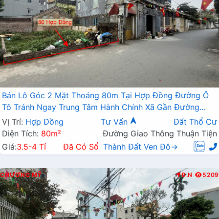
Bán Lô Góc 2 Mặt Thoáng 80m Tại Hợp Đồng Đường Ô
Tô Tránh Ngay Trung Tâm Hành Chính Xã Gần Đường
TL419
Vị Trí:
Hợp Đồng
Tư Vấn
Đất Thổ Cư
Diện Tích:
80m²
Đường Giao Thông Thuận Tiện
Giá:
3.5-4 Tỉ
Đã Có Sổ
Thành Đất Ven Đô→
CHƯƠNG MỸ
Đ.N
5209