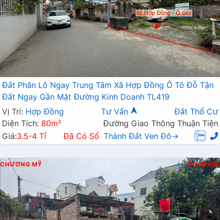
Đất Phân Lô Ngay Trung Tâm Xã Hợp Đồng Ô Tô Đỗ Tận
Đất Ngay Gần Mặt Đường Kinh Doanh TL419
Vị Trí:
Hợp Đồng
Tư Vấn
Đất Thổ Cư
Diện Tích:
80m²
Đường Giao Thông Thuận Tiện
Giá:
3.5-4 Tỉ
Đã Có Sổ
Thành Đất Ven Đô→
CHƯƠNG MỸ
Đ
680