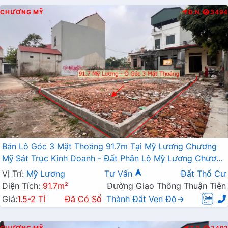
CHƯƠNG MỸ
Đ.N
3494
Bán Lô Góc 3 Mặt Thoáng 91.7m Tại Mỹ Lương Chương
Mỹ Sát Trục Kinh Doanh - Đất Phân Lô Mỹ Lương Chương
Mỹ
Vị Trí:
Mỹ Lương
Tư Vấn
Đất Thổ Cư
Diện Tích:
91.7m²
Đường Giao Thông Thuận Tiện
Giá:
1.5-2 Tỉ
Đã Có Sổ
Thành Đất Ven Đô→