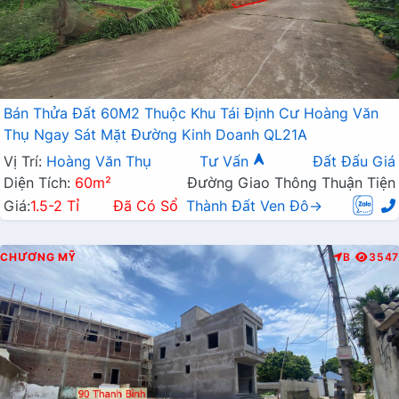
Bán Thửa Đất 60M2 Thuộc Khu Tái Định Cư Hoàng Văn
Thụ Ngay Sát Mặt Đường Kinh Doanh QL21A
Vị Trí:
Hoàng Văn Thụ
Tư Vấn
Đất Đấu Giá
Diện Tích:
60m²
Đường Giao Thông Thuận Tiện
Giá:
1.5-2 Tỉ
Đã Có Sổ
Thành Đất Ven Đô→
CHƯƠNG MỸ
B
3547