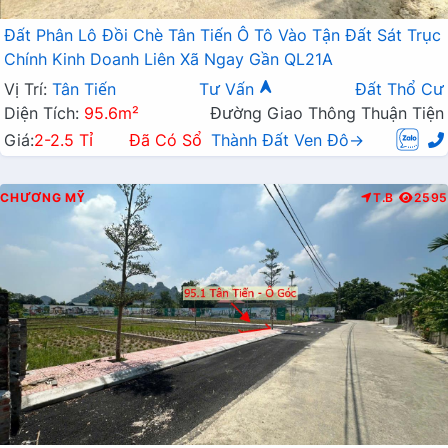
Đất Phân Lô Đồi Chè Tân Tiến Ô Tô Vào Tận Đất Sát Trục
Chính Kinh Doanh Liên Xã Ngay Gần QL21A
Vị Trí:
Tân Tiến
Tư Vấn
Đất Thổ Cư
Diện Tích:
95.6m²
Đường Giao Thông Thuận Tiện
Giá:
2-2.5 Tỉ
Đã Có Sổ
Thành Đất Ven Đô→
CHƯƠNG MỸ
T.B
2595