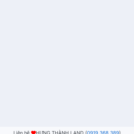
Liên hệ
HƯNG THÀNH LAND (
0919 368 389
)