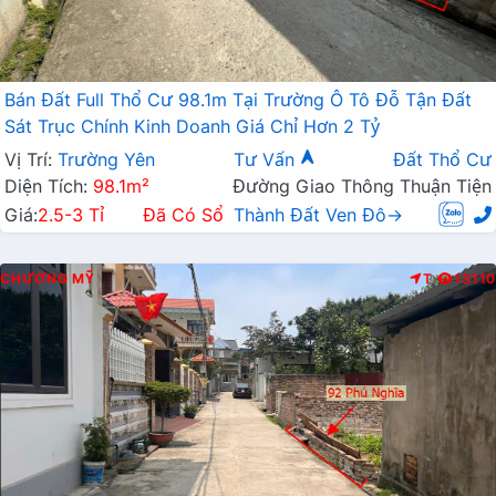
Bán Đất Full Thổ Cư 98.1m Tại Trường Ô Tô Đỗ Tận Đất
Sát Trục Chính Kinh Doanh Giá Chỉ Hơn 2 Tỷ
Vị Trí:
Trường Yên
Tư Vấn
Đất Thổ Cư
Diện Tích:
98.1m²
Đường Giao Thông Thuận Tiện
Giá:
2.5-3 Tỉ
Đã Có Sổ
Thành Đất Ven Đô→
CHƯƠNG MỸ
T
13110