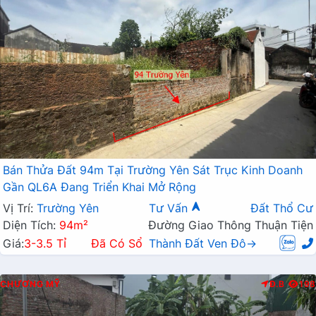
Bán Thửa Đất 94m Tại Trường Yên Sát Trục Kinh Doanh
Gần QL6A Đang Triển Khai Mở Rộng
Vị Trí:
Trường Yên
Tư Vấn
Đất Thổ Cư
Diện Tích:
94m²
Đường Giao Thông Thuận Tiện
Giá:
3-3.5 Tỉ
Đã Có Sổ
Thành Đất Ven Đô→
CHƯƠNG MỸ
Đ.B
198