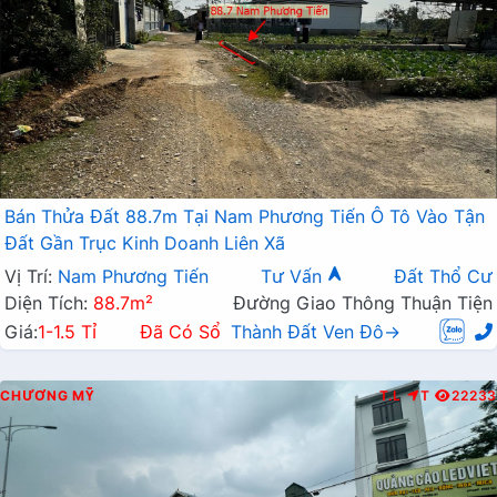
Bán Thửa Đất 88.7m Tại Nam Phương Tiến Ô Tô Vào Tận
Đất Gần Trục Kinh Doanh Liên Xã
Vị Trí:
Nam Phương Tiến
Tư Vấn
Đất Thổ Cư
Diện Tích:
88.7m²
Đường Giao Thông Thuận Tiện
Giá:
1-1.5 Tỉ
Đã Có Sổ
Thành Đất Ven Đô→
CHƯƠNG MỸ
T.L
T
22233