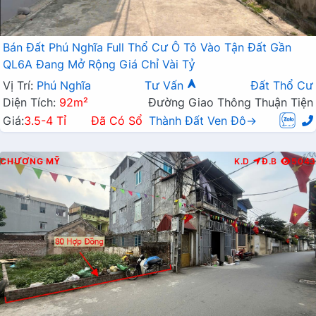
Bán Đất Phú Nghĩa Full Thổ Cư Ô Tô Vào Tận Đất Gần
QL6A Đang Mở Rộng Giá Chỉ Vài Tỷ
Vị Trí:
Phú Nghĩa
Tư Vấn
Đất Thổ Cư
Diện Tích:
92m²
Đường Giao Thông Thuận Tiện
Giá:
3.5-4 Tỉ
Đã Có Sổ
Thành Đất Ven Đô→
CHƯƠNG MỸ
K.D
Đ.B
5043