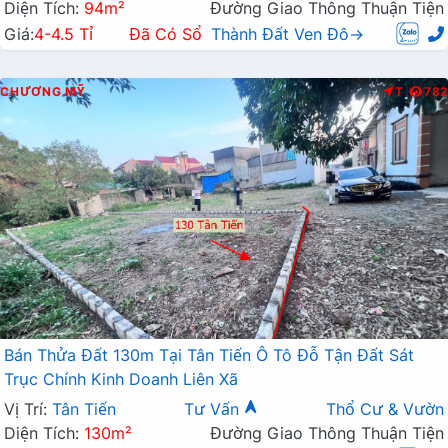
Diện Tích:
94m²
Đường Giao Thông Thuận Tiện
Giá:
4-4.5 Tỉ
Đã Có Sổ
Thành Đất Ven Đô→
CHƯƠNG MỸ
T
782
Bán Thửa Đất 130m Tại Tân Tiến Ô Tô Đỗ Tận Đất Sát
Trục Chính Kinh Doanh Liên Xã
Vị Trí:
Tân Tiến
Tư Vấn
Thổ Cư & Vườn
Diện Tích:
130m²
Đường Giao Thông Thuận Tiện