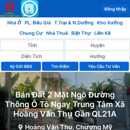
Đăng Nhập
Nhà Ở
PL. Đấu Giá
T.Trại & N.Dưỡng
Kho Xưởng
Chung Cư
Nhà Thuê
Biệt Thự
Liền Kề
Ký Gửi BĐS
Yêu Cầu Tư Vấn
Bán Đất 2 Mặt Ngõ Đường
Thông Ô Tô Ngay Trung Tâm Xã
Hoàng Văn Thụ Gần QL21A
Hoàng Văn Thụ, Chương Mỹ