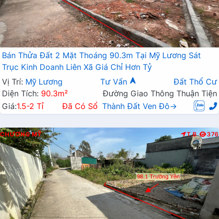
Bán Thửa Đất 2 Mặt Thoáng 90.3m Tại Mỹ Lương Sát
Trục Kinh Doanh Liên Xã Giá Chỉ Hơn Tỷ
Vị Trí:
Mỹ Lương
Tư Vấn
Đất Thổ Cư
Diện Tích:
90.3m²
Đường Giao Thông Thuận Tiện
Giá:
1.5-2 Tỉ
Đã Có Sổ
Thành Đất Ven Đô→
CHƯƠNG MỸ
T.B
376