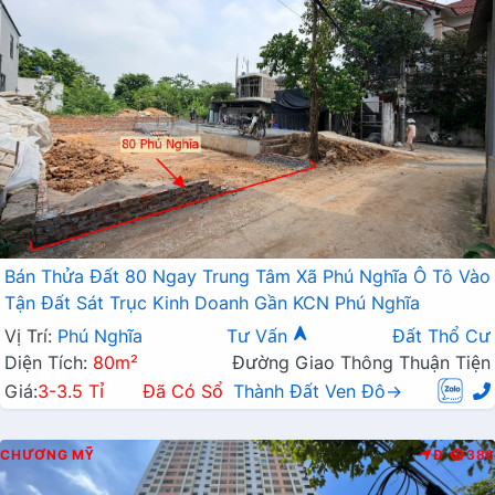
Bán Thửa Đất 80 Ngay Trung Tâm Xã Phú Nghĩa Ô Tô Vào
Tận Đất Sát Trục Kinh Doanh Gần KCN Phú Nghĩa
Vị Trí:
Phú Nghĩa
Tư Vấn
Đất Thổ Cư
Diện Tích:
80m²
Đường Giao Thông Thuận Tiện
Giá:
3-3.5 Tỉ
Đã Có Sổ
Thành Đất Ven Đô→
CHƯƠNG MỸ
Đ
386