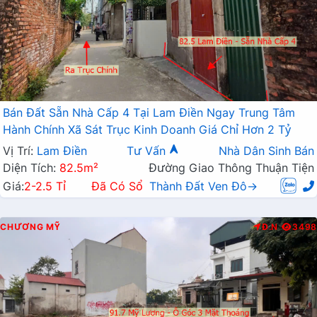
Bán Đất Sẵn Nhà Cấp 4 Tại Lam Điền Ngay Trung Tâm
Hành Chính Xã Sát Trục Kinh Doanh Giá Chỉ Hơn 2 Tỷ
Vị Trí:
Lam Điền
Tư Vấn
Nhà Dân Sinh Bán
Diện Tích:
82.5m²
Đường Giao Thông Thuận Tiện
Giá:
2-2.5 Tỉ
Đã Có Sổ
Thành Đất Ven Đô→
CHƯƠNG MỸ
Đ.N
3498