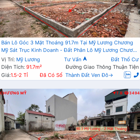
Bán Lô Góc 3 Mặt Thoáng 91.7m Tại Mỹ Lương Chương
Mỹ Sát Trục Kinh Doanh - Đất Phân Lô Mỹ Lương Chương
Mỹ
Vị Trí:
Mỹ Lương
Tư Vấn
Đất Thổ Cư
Diện Tích:
91.7m²
Đường Giao Thông Thuận Tiện
Giá:
1.5-2 Tỉ
Đã Có Sổ
Thành Đất Ven Đô→
CHƯƠNG MỸ
T.B
3494