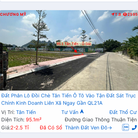
CHƯƠNG MỸ
T.B
2595
Đất Phân Lô Đồi Chè Tân Tiến Ô Tô Vào Tận Đất Sát Trục
Chính Kinh Doanh Liên Xã Ngay Gần QL21A
Vị Trí:
Tân Tiến
Tư Vấn
Đất Thổ Cư
Diện Tích:
95.1m²
Đường Giao Thông Thuận Tiện
Giá:
2-2.5 Tỉ
Đã Có Sổ
Thành Đất Ven Đô→