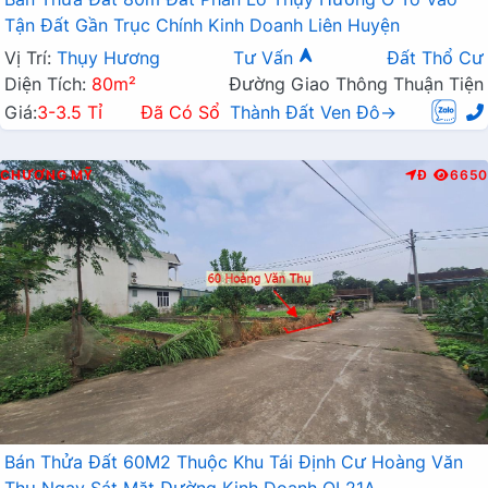
Tận Đất Gần Trục Chính Kinh Doanh Liên Huyện
Vị Trí:
Thụy Hương
Tư Vấn
Đất Thổ Cư
Diện Tích:
80m²
Đường Giao Thông Thuận Tiện
Giá:
3-3.5 Tỉ
Đã Có Sổ
Thành Đất Ven Đô→
CHƯƠNG MỸ
Đ
6650
Bán Thửa Đất 60M2 Thuộc Khu Tái Định Cư Hoàng Văn
Thụ Ngay Sát Mặt Đường Kinh Doanh QL21A