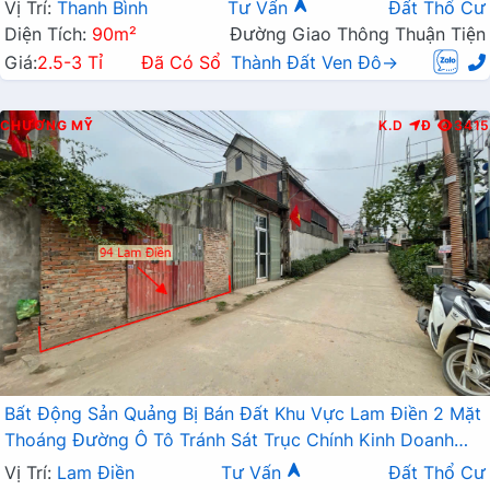
Vị Trí:
Thanh Bình
Tư Vấn
Đất Thổ Cư
Diện Tích:
90m²
Đường Giao Thông Thuận Tiện
Giá:
2.5-3 Tỉ
Đã Có Sổ
Thành Đất Ven Đô→
CHƯƠNG MỸ
K.D
Đ
3415
Bất Động Sản Quảng Bị Bán Đất Khu Vực Lam Điền 2 Mặt
Thoáng Đường Ô Tô Tránh Sát Trục Chính Kinh Doanh
Liên Xã
Vị Trí:
Lam Điền
Tư Vấn
Đất Thổ Cư