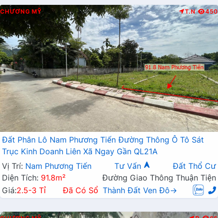
CHƯƠNG MỸ
T.N
450
Đất Phân Lô Nam Phương Tiến Đường Thông Ô Tô Sát
Trục Kinh Doanh Liên Xã Ngay Gần QL21A
Vị Trí:
Nam Phương Tiến
Tư Vấn
Đất Thổ Cư
Diện Tích:
91.8m²
Đường Giao Thông Thuận Tiện
Giá:
2.5-3 Tỉ
Đã Có Sổ
Thành Đất Ven Đô→