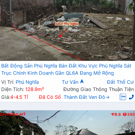
Bất Động Sản Phú Nghĩa Bán Đất Khu Vực Phú Nghĩa Sát
Trục Chính Kinh Doanh Gần QL6A Đang Mở Rộng
Vị Trí:
Phú Nghĩa
Tư Vấn
Đất Thổ Cư
Diện Tích:
128.9m²
Đường Giao Thông Thuận Tiện
Giá:
4-4.5 Tỉ
Đã Có Sổ
Thành Đất Ven Đô→
CHƯƠNG MỸ
Đ.B
385