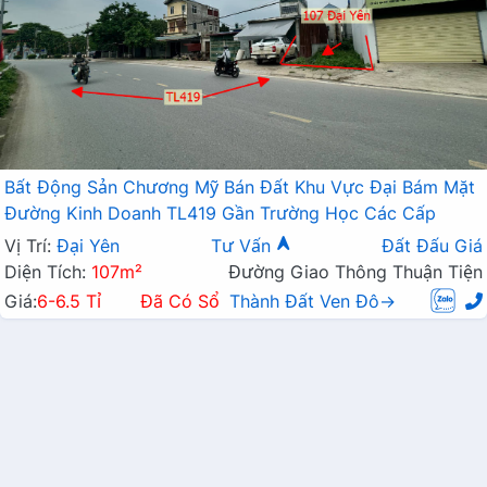
Bất Động Sản Chương Mỹ Bán Đất Khu Vực Đại Bám Mặt
Đường Kinh Doanh TL419 Gần Trường Học Các Cấp
Vị Trí:
Đại Yên
Tư Vấn
Đất Đấu Giá
Diện Tích:
107m²
Đường Giao Thông Thuận Tiện
Giá:
6-6.5 Tỉ
Đã Có Sổ
Thành Đất Ven Đô→