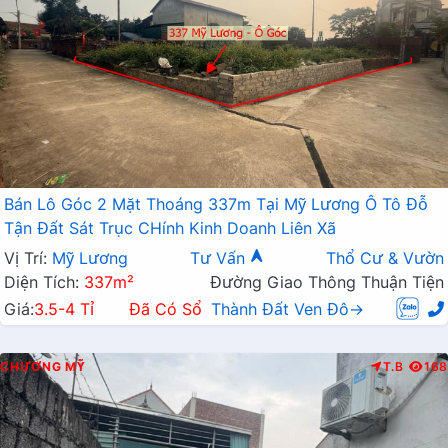
Bán Lô Góc 2 Mặt Thoáng 337m Tại Mỹ Lương Ô Tô Đỗ
Tận Đất Sát Trục CHính Kinh Doanh Liên Xã
Vị Trí:
Mỹ Lương
Tư Vấn
Thổ Cư & Vườn
Diện Tích:
337m²
Đường Giao Thông Thuận Tiện
Giá:
3.5-4 Tỉ
Đã Có Sổ
Thành Đất Ven Đô→
CHƯƠNG MỸ
T.B
168