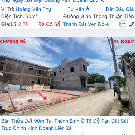
Vị Trí:
Hoàng Văn Thụ
Tư Vấn
Đất Đấu Giá
Diện Tích:
60m²
Đường Giao Thông Thuận Tiện
Giá:
1.5-2 Tỉ
Đã Có Sổ
Thành Đất Ven Đô→
CHƯƠNG MỸ
B
3551
Bán Thửa Đất 90m Tại Thành Bình Ô Tô Đỗ Tận Đất Sát
Trục Chính Kinh Doanh Liên Xã