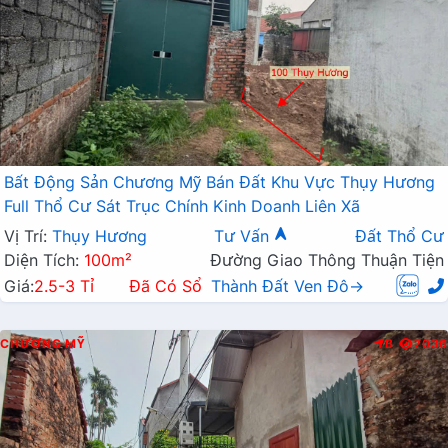
Bất Động Sản Chương Mỹ Bán Đất Khu Vực Thụy Hương
Full Thổ Cư Sát Trục Chính Kinh Doanh Liên Xã
Vị Trí:
Thụy Hương
Tư Vấn
Đất Thổ Cư
Diện Tích:
100m²
Đường Giao Thông Thuận Tiện
Giá:
2.5-3 Tỉ
Đã Có Sổ
Thành Đất Ven Đô→
CHƯƠNG MỸ
B
7036