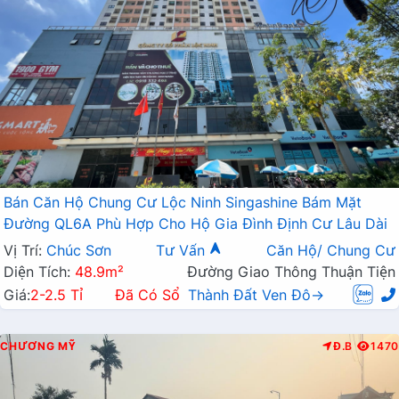
Bán Căn Hộ Chung Cư Lộc Ninh Singashine Bám Mặt
Đường QL6A Phù Hợp Cho Hộ Gia Đình Định Cư Lâu Dài
Vị Trí:
Chúc Sơn
Tư Vấn
Căn Hộ/ Chung Cư
Diện Tích:
48.9m²
Đường Giao Thông Thuận Tiện
Giá:
2-2.5 Tỉ
Đã Có Sổ
Thành Đất Ven Đô→
CHƯƠNG MỸ
Đ.B
1470