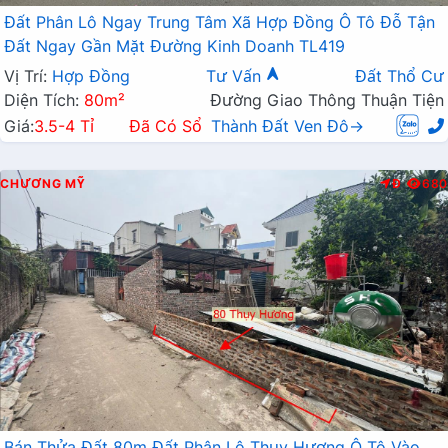
Đất Phân Lô Ngay Trung Tâm Xã Hợp Đồng Ô Tô Đỗ Tận
Đất Ngay Gần Mặt Đường Kinh Doanh TL419
Vị Trí:
Hợp Đồng
Tư Vấn
Đất Thổ Cư
Diện Tích:
80m²
Đường Giao Thông Thuận Tiện
Giá:
3.5-4 Tỉ
Đã Có Sổ
Thành Đất Ven Đô→
CHƯƠNG MỸ
Đ
680
Bán Thửa Đất 80m Đất Phân Lô Thụy Hương Ô Tô Vào