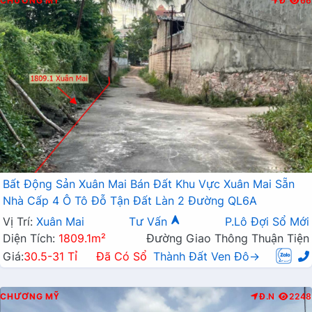
CHƯƠNG MỸ
Đ
66
Bất Động Sản Xuân Mai Bán Đất Khu Vực Xuân Mai Sẵn
Nhà Cấp 4 Ô Tô Đỗ Tận Đất Làn 2 Đường QL6A
Vị Trí:
Xuân Mai
Tư Vấn
P.Lô Đợi Sổ Mới
Diện Tích:
1809.1m²
Đường Giao Thông Thuận Tiện
Giá:
30.5-31 Tỉ
Đã Có Sổ
Thành Đất Ven Đô→
CHƯƠNG MỸ
Đ.N
2248