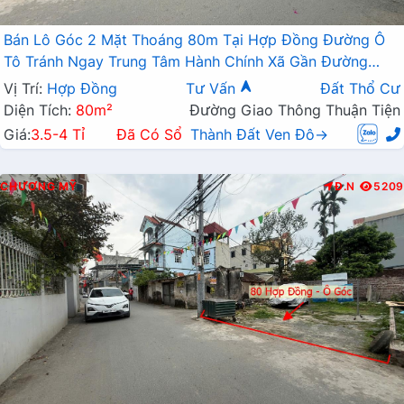
Bán Lô Góc 2 Mặt Thoáng 80m Tại Hợp Đồng Đường Ô
Tô Tránh Ngay Trung Tâm Hành Chính Xã Gần Đường
TL419
Vị Trí:
Hợp Đồng
Tư Vấn
Đất Thổ Cư
Diện Tích:
80m²
Đường Giao Thông Thuận Tiện
Giá:
3.5-4 Tỉ
Đã Có Sổ
Thành Đất Ven Đô→
CHƯƠNG MỸ
Đ.N
5209