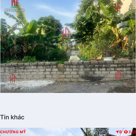
Tin khác
CHƯƠNG MỸ
Đ
342