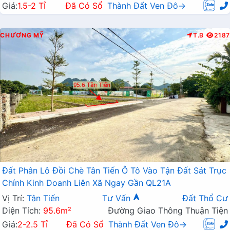
Giá:
1.5-2 Tỉ
Đã Có Sổ
Thành Đất Ven Đô→
CHƯƠNG MỸ
T.B
2187
Đất Phân Lô Đồi Chè Tân Tiến Ô Tô Vào Tận Đất Sát Trục
Chính Kinh Doanh Liên Xã Ngay Gần QL21A
Vị Trí:
Tân Tiến
Tư Vấn
Đất Thổ Cư
Diện Tích:
95.6m²
Đường Giao Thông Thuận Tiện
Giá:
2-2.5 Tỉ
Đã Có Sổ
Thành Đất Ven Đô→