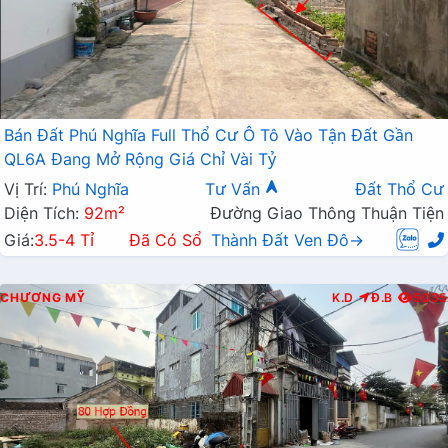
Bán Đất Phú Nghĩa Full Thổ Cư Ô Tô Vào Tận Đất Gần
QL6A Đang Mở Rộng Giá Chỉ Vài Tỷ
Vị Trí:
Phú Nghĩa
Tư Vấn
Đất Thổ Cư
Diện Tích:
92m²
Đường Giao Thông Thuận Tiện
Giá:
3.5-4 Tỉ
Đã Có Sổ
Thành Đất Ven Đô→
CHƯƠNG MỸ
K.D
Đ.B
5035