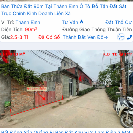
Bán Thửa Đất 90m Tại Thành Bình Ô Tô Đỗ Tận Đất Sát
Trục Chính Kinh Doanh Liên Xã
Vị Trí:
Thanh Bình
Tư Vấn
Đất Thổ Cư
Diện Tích:
90m²
Đường Giao Thông Thuận Tiện
Giá:
2.5-3 Tỉ
Đã Có Sổ
Thành Đất Ven Đô→
CHƯƠNG MỸ
K.D
Đ
3411
Bất Động Sản Quảng Bị Bán Đất Khu Vực Lam Điền 2 Mặt