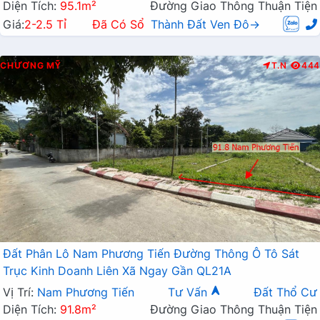
Diện Tích:
95.1m²
Đường Giao Thông Thuận Tiện
Giá:
2-2.5 Tỉ
Đã Có Sổ
Thành Đất Ven Đô→
CHƯƠNG MỸ
T.N
444
Đất Phân Lô Nam Phương Tiến Đường Thông Ô Tô Sát
Trục Kinh Doanh Liên Xã Ngay Gần QL21A
Vị Trí:
Nam Phương Tiến
Tư Vấn
Đất Thổ Cư
Diện Tích:
91.8m²
Đường Giao Thông Thuận Tiện