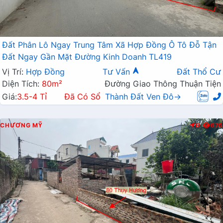
Đất Phân Lô Ngay Trung Tâm Xã Hợp Đồng Ô Tô Đỗ Tận
Đất Ngay Gần Mặt Đường Kinh Doanh TL419
Vị Trí:
Hợp Đồng
Tư Vấn
Đất Thổ Cư
Diện Tích:
80m²
Đường Giao Thông Thuận Tiện
Giá:
3.5-4 Tỉ
Đã Có Sổ
Thành Đất Ven Đô→
CHƯƠNG MỸ
Đ
676