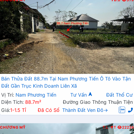
Bán Thửa Đất 88.7m Tại Nam Phương Tiến Ô Tô Vào Tận
Đất Gần Trục Kinh Doanh Liên Xã
Vị Trí:
Nam Phương Tiến
Tư Vấn
Đất Thổ Cư
Diện Tích:
88.7m²
Đường Giao Thông Thuận Tiện
Giá:
1-1.5 Tỉ
Đã Có Sổ
Thành Đất Ven Đô→
CHƯƠNG MỸ
T.L
T
22224