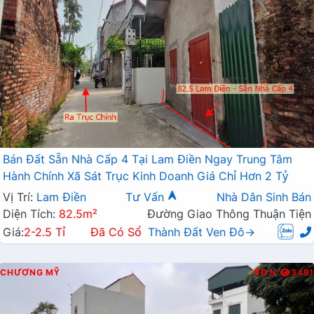
Bán Đất Sẵn Nhà Cấp 4 Tại Lam Điền Ngay Trung Tâm
Hành Chính Xã Sát Trục Kinh Doanh Giá Chỉ Hơn 2 Tỷ
Vị Trí:
Lam Điền
Tư Vấn
Nhà Dân Sinh Bán
Diện Tích:
82.5m²
Đường Giao Thông Thuận Tiện
Giá:
2-2.5 Tỉ
Đã Có Sổ
Thành Đất Ven Đô→
CHƯƠNG MỸ
Đ.N
3491