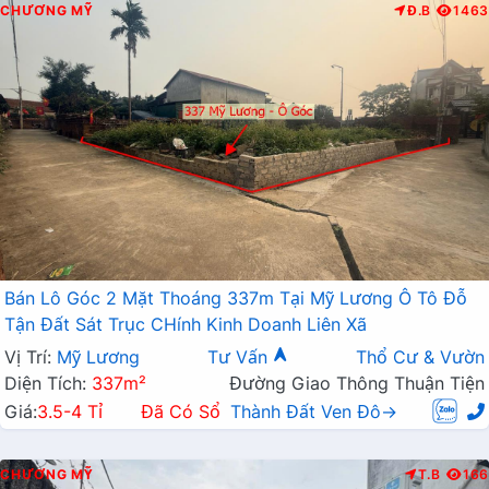
CHƯƠNG MỸ
Đ.B
1463
Bán Lô Góc 2 Mặt Thoáng 337m Tại Mỹ Lương Ô Tô Đỗ
Tận Đất Sát Trục CHính Kinh Doanh Liên Xã
Vị Trí:
Mỹ Lương
Tư Vấn
Thổ Cư & Vườn
Diện Tích:
337m²
Đường Giao Thông Thuận Tiện
Giá:
3.5-4 Tỉ
Đã Có Sổ
Thành Đất Ven Đô→
CHƯƠNG MỸ
T.B
166