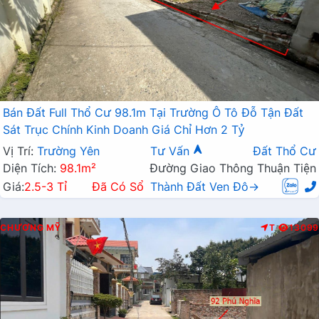
Bán Đất Full Thổ Cư 98.1m Tại Trường Ô Tô Đỗ Tận Đất
Sát Trục Chính Kinh Doanh Giá Chỉ Hơn 2 Tỷ
Vị Trí:
Trường Yên
Tư Vấn
Đất Thổ Cư
Diện Tích:
98.1m²
Đường Giao Thông Thuận Tiện
Giá:
2.5-3 Tỉ
Đã Có Sổ
Thành Đất Ven Đô→
CHƯƠNG MỸ
T
13099