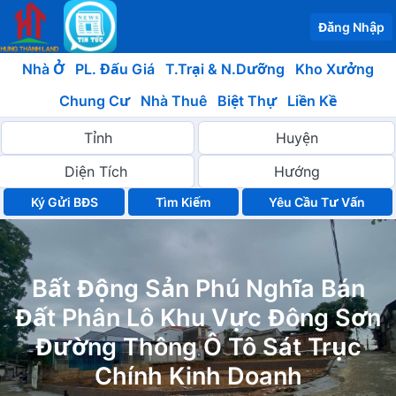
Đăng Nhập
Nhà Ở
PL. Đấu Giá
T.Trại & N.Dưỡng
Kho Xưởng
Chung Cư
Nhà Thuê
Biệt Thự
Liền Kề
Ký Gửi BĐS
Yêu Cầu Tư Vấn
Bất Động Sản Phú Nghĩa Bán
Đất Phân Lô Khu Vực Đông Sơn
Đường Thông Ô Tô Sát Trục
Chính Kinh Doanh