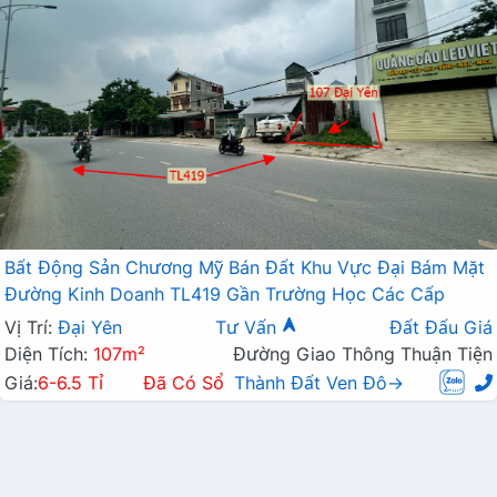
Bất Động Sản Chương Mỹ Bán Đất Khu Vực Đại Bám Mặt
Đường Kinh Doanh TL419 Gần Trường Học Các Cấp
Vị Trí:
Đại Yên
Tư Vấn
Đất Đấu Giá
Diện Tích:
107m²
Đường Giao Thông Thuận Tiện
Giá:
6-6.5 Tỉ
Đã Có Sổ
Thành Đất Ven Đô→