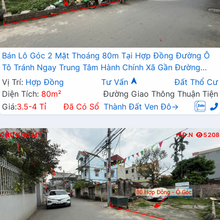
Bán Lô Góc 2 Mặt Thoáng 80m Tại Hợp Đồng Đường Ô
Tô Tránh Ngay Trung Tâm Hành Chính Xã Gần Đường
TL419
Vị Trí:
Hợp Đồng
Tư Vấn
Đất Thổ Cư
Diện Tích:
80m²
Đường Giao Thông Thuận Tiện
Giá:
3.5-4 Tỉ
Đã Có Sổ
Thành Đất Ven Đô→
CHƯƠNG MỸ
Đ.N
5208