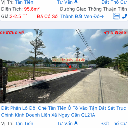
Vị Trí:
Tân Tiến
Tư Vấn
Đất Thổ Cư
Diện Tích:
95.6m²
Đường Giao Thông Thuận Tiện
Giá:
2-2.5 Tỉ
Đã Có Sổ
Thành Đất Ven Đô→
CHƯƠNG MỸ
T.B
2591
Đất Phân Lô Đồi Chè Tân Tiến Ô Tô Vào Tận Đất Sát Trục
Chính Kinh Doanh Liên Xã Ngay Gần QL21A
Vị Trí:
Tân Tiến
Tư Vấn
Đất Thổ Cư