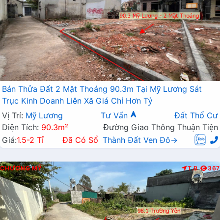
Bán Thửa Đất 2 Mặt Thoáng 90.3m Tại Mỹ Lương Sát
Trục Kinh Doanh Liên Xã Giá Chỉ Hơn Tỷ
Vị Trí:
Mỹ Lương
Tư Vấn
Đất Thổ Cư
Diện Tích:
90.3m²
Đường Giao Thông Thuận Tiện
Giá:
1.5-2 Tỉ
Đã Có Sổ
Thành Đất Ven Đô→
CHƯƠNG MỸ
T.B
367