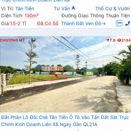
Vị Trí:
Tân Tiến
Tư Vấn
Thổ Cư & Vườn
Diện Tích:
130m²
Đường Giao Thông Thuận Tiện
Giá:
1.5-2 Tỉ
Đã Có Sổ
Thành Đất Ven Đô→
CHƯƠNG MỸ
T.B
2184
Đất Phân Lô Đồi Chè Tân Tiến Ô Tô Vào Tận Đất Sát Trục
Chính Kinh Doanh Liên Xã Ngay Gần QL21A