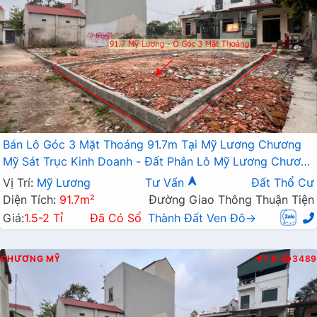
Bán Lô Góc 3 Mặt Thoáng 91.7m Tại Mỹ Lương Chương
Mỹ Sát Trục Kinh Doanh - Đất Phân Lô Mỹ Lương Chương
Mỹ
Vị Trí:
Mỹ Lương
Tư Vấn
Đất Thổ Cư
Diện Tích:
91.7m²
Đường Giao Thông Thuận Tiện
Giá:
1.5-2 Tỉ
Đã Có Sổ
Thành Đất Ven Đô→
CHƯƠNG MỸ
T.B
3489