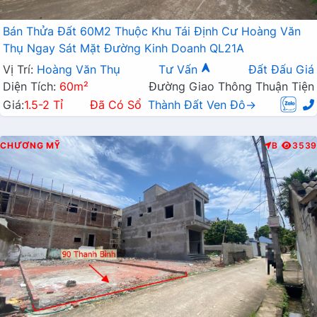
Bán Thửa Đất 60M2 Thuộc Khu Tái Định Cư Hoàng Văn
Thụ Ngay Sát Mặt Đường Kinh Doanh QL21A
Vị Trí:
Hoàng Văn Thụ
Tư Vấn
Đất Đấu Giá
Diện Tích:
60m²
Đường Giao Thông Thuận Tiện
Giá:
1.5-2 Tỉ
Đã Có Sổ
Thành Đất Ven Đô→
CHƯƠNG MỸ
B
3539