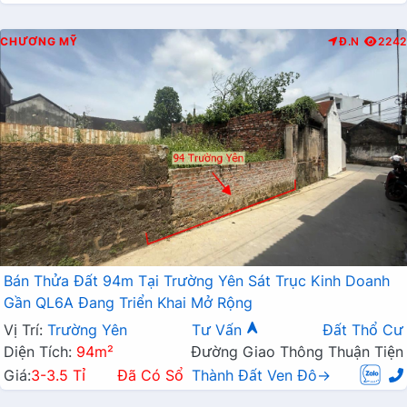
CHƯƠNG MỸ
Đ.N
2242
Bán Thửa Đất 94m Tại Trường Yên Sát Trục Kinh Doanh
Gần QL6A Đang Triển Khai Mở Rộng
Vị Trí:
Trường Yên
Tư Vấn
Đất Thổ Cư
Diện Tích:
94m²
Đường Giao Thông Thuận Tiện
Giá:
3-3.5 Tỉ
Đã Có Sổ
Thành Đất Ven Đô→