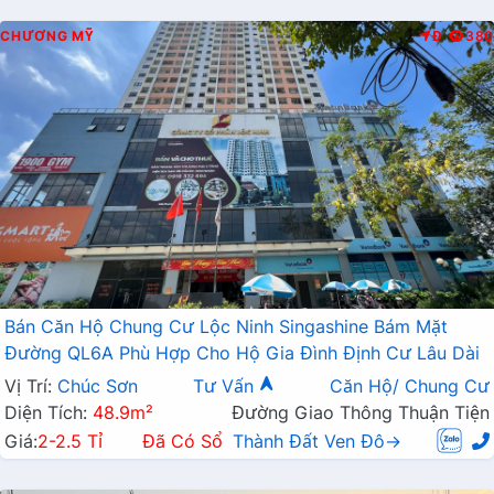
CHƯƠNG MỸ
Đ
380
Bán Căn Hộ Chung Cư Lộc Ninh Singashine Bám Mặt
Đường QL6A Phù Hợp Cho Hộ Gia Đình Định Cư Lâu Dài
Vị Trí:
Chúc Sơn
Tư Vấn
Căn Hộ/ Chung Cư
Diện Tích:
48.9m²
Đường Giao Thông Thuận Tiện
Giá:
2-2.5 Tỉ
Đã Có Sổ
Thành Đất Ven Đô→