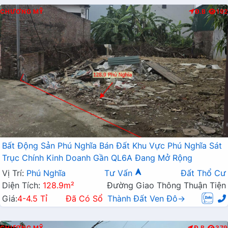
CHƯƠNG MỸ
Đ.B
192
Bất Động Sản Phú Nghĩa Bán Đất Khu Vực Phú Nghĩa Sát
Trục Chính Kinh Doanh Gần QL6A Đang Mở Rộng
Vị Trí:
Phú Nghĩa
Tư Vấn
Đất Thổ Cư
Diện Tích:
128.9m²
Đường Giao Thông Thuận Tiện
Giá:
4-4.5 Tỉ
Đã Có Sổ
Thành Đất Ven Đô→
CHƯƠNG MỸ
Đ.B
379