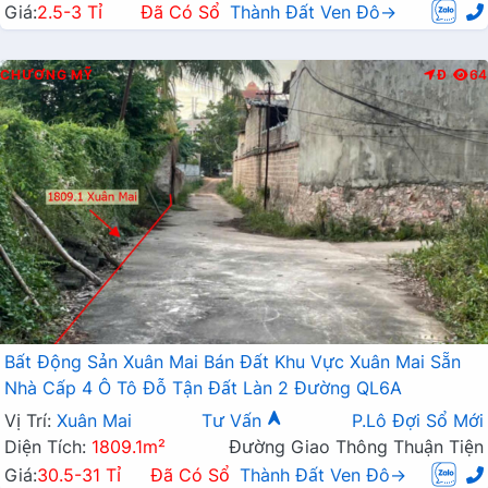
Giá:
2.5-3 Tỉ
Đã Có Sổ
Thành Đất Ven Đô→
CHƯƠNG MỸ
Đ
64
Bất Động Sản Xuân Mai Bán Đất Khu Vực Xuân Mai Sẵn
Nhà Cấp 4 Ô Tô Đỗ Tận Đất Làn 2 Đường QL6A
Vị Trí:
Xuân Mai
Tư Vấn
P.Lô Đợi Sổ Mới
Diện Tích:
1809.1m²
Đường Giao Thông Thuận Tiện
Giá:
30.5-31 Tỉ
Đã Có Sổ
Thành Đất Ven Đô→