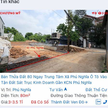
Tin khác
CHƯƠNG MỸ
Đ
338
Bán Thửa Đất 80 Ngay Trung Tâm Xã Phú Nghĩa Ô Tô Vào
Tận Đất Sát Trục Kinh Doanh Gần KCN Phú Nghĩa
Vị Trí:
Phú Nghĩa
Tư Vấn
Đất Thổ Cư
Diện Tích:
80m²
Đường Giao Thông Thuận Tiện
Giá:
3-3.5 Tỉ
Đã Có Sổ
Thành Đất Ven Đô→