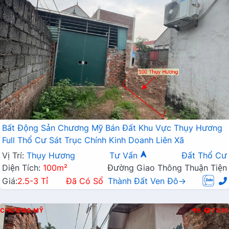
Bất Động Sản Chương Mỹ Bán Đất Khu Vực Thụy Hương
Full Thổ Cư Sát Trục Chính Kinh Doanh Liên Xã
Vị Trí:
Thụy Hương
Tư Vấn
Đất Thổ Cư
Diện Tích:
100m²
Đường Giao Thông Thuận Tiện
Giá:
2.5-3 Tỉ
Đã Có Sổ
Thành Đất Ven Đô→
CHƯƠNG MỸ
B
7030