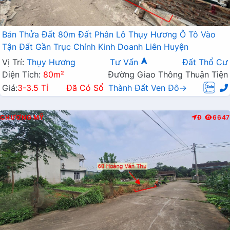
Bán Thửa Đất 80m Đất Phân Lô Thụy Hương Ô Tô Vào
Tận Đất Gần Trục Chính Kinh Doanh Liên Huyện
Vị Trí:
Thụy Hương
Tư Vấn
Đất Thổ Cư
Diện Tích:
80m²
Đường Giao Thông Thuận Tiện
Giá:
3-3.5 Tỉ
Đã Có Sổ
Thành Đất Ven Đô→
CHƯƠNG MỸ
Đ
6647