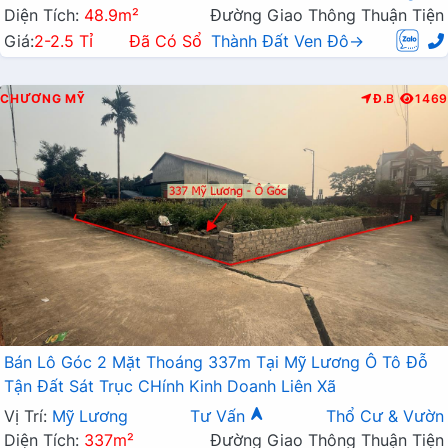
Diện Tích:
48.9m²
Đường Giao Thông Thuận Tiện
Giá:
2-2.5 Tỉ
Đã Có Sổ
Thành Đất Ven Đô→
CHƯƠNG MỸ
Đ.B
1469
Bán Lô Góc 2 Mặt Thoáng 337m Tại Mỹ Lương Ô Tô Đỗ
Tận Đất Sát Trục CHính Kinh Doanh Liên Xã
Vị Trí:
Mỹ Lương
Tư Vấn
Thổ Cư & Vườn
Diện Tích:
337m²
Đường Giao Thông Thuận Tiện