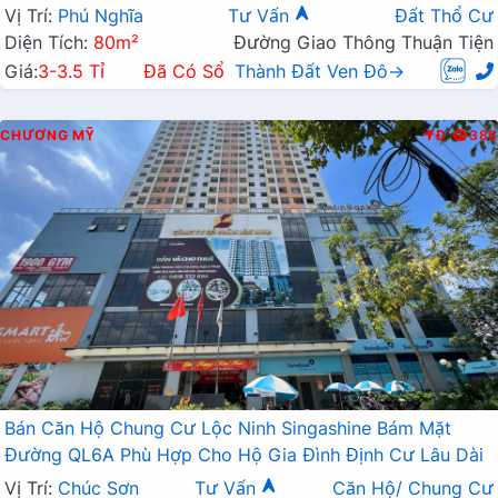
Vị Trí:
Phú Nghĩa
Tư Vấn
Đất Thổ Cư
Diện Tích:
80m²
Đường Giao Thông Thuận Tiện
Giá:
3-3.5 Tỉ
Đã Có Sổ
Thành Đất Ven Đô→
CHƯƠNG MỸ
Đ
385
Bán Căn Hộ Chung Cư Lộc Ninh Singashine Bám Mặt
Đường QL6A Phù Hợp Cho Hộ Gia Đình Định Cư Lâu Dài
Vị Trí:
Chúc Sơn
Tư Vấn
Căn Hộ/ Chung Cư