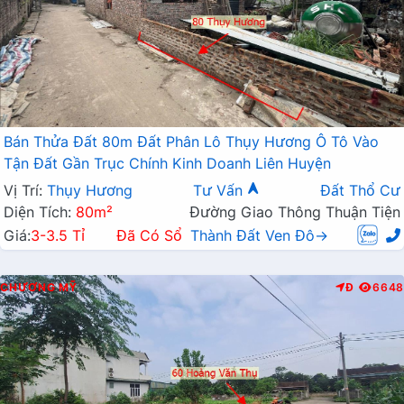
Bán Thửa Đất 80m Đất Phân Lô Thụy Hương Ô Tô Vào
Tận Đất Gần Trục Chính Kinh Doanh Liên Huyện
Vị Trí:
Thụy Hương
Tư Vấn
Đất Thổ Cư
Diện Tích:
80m²
Đường Giao Thông Thuận Tiện
Giá:
3-3.5 Tỉ
Đã Có Sổ
Thành Đất Ven Đô→
CHƯƠNG MỸ
Đ
6648