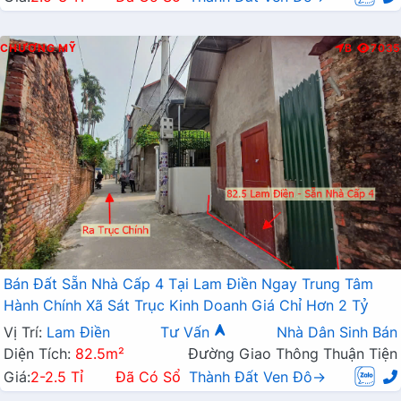
CHƯƠNG MỸ
B
7035
Bán Đất Sẵn Nhà Cấp 4 Tại Lam Điền Ngay Trung Tâm
Hành Chính Xã Sát Trục Kinh Doanh Giá Chỉ Hơn 2 Tỷ
Vị Trí:
Lam Điền
Tư Vấn
Nhà Dân Sinh Bán
Diện Tích:
82.5m²
Đường Giao Thông Thuận Tiện
Giá:
2-2.5 Tỉ
Đã Có Sổ
Thành Đất Ven Đô→