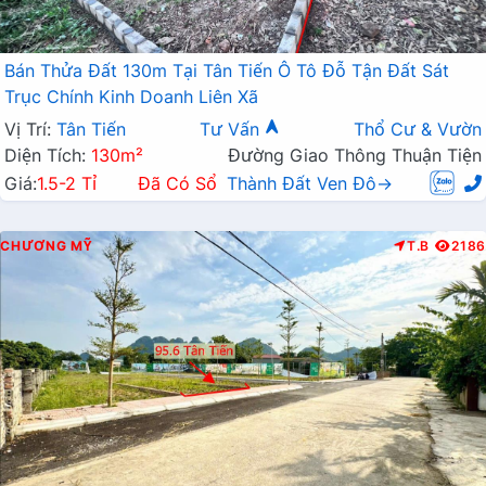
Bán Thửa Đất 130m Tại Tân Tiến Ô Tô Đỗ Tận Đất Sát
Trục Chính Kinh Doanh Liên Xã
Vị Trí:
Tân Tiến
Tư Vấn
Thổ Cư & Vườn
Diện Tích:
130m²
Đường Giao Thông Thuận Tiện
Giá:
1.5-2 Tỉ
Đã Có Sổ
Thành Đất Ven Đô→
CHƯƠNG MỸ
T.B
2186