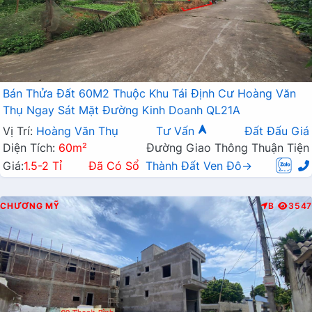
Bán Thửa Đất 60M2 Thuộc Khu Tái Định Cư Hoàng Văn
Thụ Ngay Sát Mặt Đường Kinh Doanh QL21A
Vị Trí:
Hoàng Văn Thụ
Tư Vấn
Đất Đấu Giá
Diện Tích:
60m²
Đường Giao Thông Thuận Tiện
Giá:
1.5-2 Tỉ
Đã Có Sổ
Thành Đất Ven Đô→
CHƯƠNG MỸ
B
3547