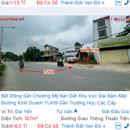
Giá:
1-1.5 Tỉ
Đã Có Sổ
Thành Đất Ven Đô→
CHƯƠNG MỸ
T.L
T
22232
Bất Động Sản Chương Mỹ Bán Đất Khu Vực Đại Bám Mặt
Đường Kinh Doanh TL419 Gần Trường Học Các Cấp
Vị Trí:
Đại Yên
Tư Vấn
Đất Đấu Giá
Diện Tích:
107m²
Đường Giao Thông Thuận Tiện
Giá:
6-6.5 Tỉ
Đã Có Sổ
Thành Đất Ven Đô→