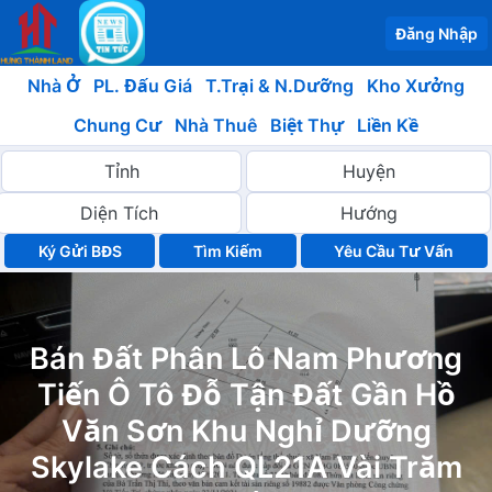
Đăng Nhập
Nhà Ở
PL. Đấu Giá
T.Trại & N.Dưỡng
Kho Xưởng
Chung Cư
Nhà Thuê
Biệt Thự
Liền Kề
Ký Gửi BĐS
Yêu Cầu Tư Vấn
Bán Đất Phân Lô Nam Phương
Tiến Ô Tô Đỗ Tận Đất Gần Hồ
Văn Sơn Khu Nghỉ Dưỡng
Skylake Cách QL21A Vài Trăm