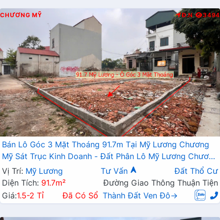
CHƯƠNG MỸ
Đ.N
3494
Bán Lô Góc 3 Mặt Thoáng 91.7m Tại Mỹ Lương Chương
Mỹ Sát Trục Kinh Doanh - Đất Phân Lô Mỹ Lương Chương
Mỹ
Vị Trí:
Mỹ Lương
Tư Vấn
Đất Thổ Cư
Diện Tích:
91.7m²
Đường Giao Thông Thuận Tiện
Giá:
1.5-2 Tỉ
Đã Có Sổ
Thành Đất Ven Đô→