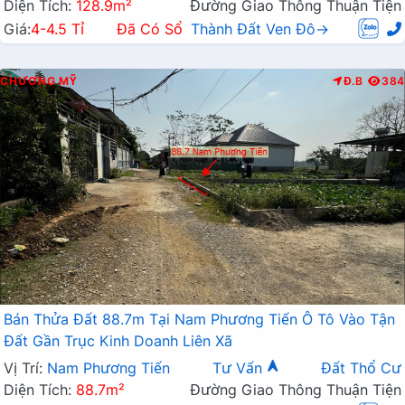
Diện Tích:
128.9m²
Đường Giao Thông Thuận Tiện
Giá:
4-4.5 Tỉ
Đã Có Sổ
Thành Đất Ven Đô→
CHƯƠNG MỸ
Đ.B
384
Bán Thửa Đất 88.7m Tại Nam Phương Tiến Ô Tô Vào Tận
Đất Gần Trục Kinh Doanh Liên Xã
Vị Trí:
Nam Phương Tiến
Tư Vấn
Đất Thổ Cư
Diện Tích:
88.7m²
Đường Giao Thông Thuận Tiện