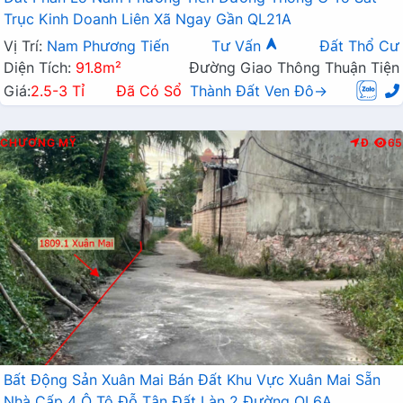
Trục Kinh Doanh Liên Xã Ngay Gần QL21A
Vị Trí:
Nam Phương Tiến
Tư Vấn
Đất Thổ Cư
Diện Tích:
91.8m²
Đường Giao Thông Thuận Tiện
Giá:
2.5-3 Tỉ
Đã Có Sổ
Thành Đất Ven Đô→
CHƯƠNG MỸ
Đ
65
Bất Động Sản Xuân Mai Bán Đất Khu Vực Xuân Mai Sẵn
Nhà Cấp 4 Ô Tô Đỗ Tận Đất Làn 2 Đường QL6A