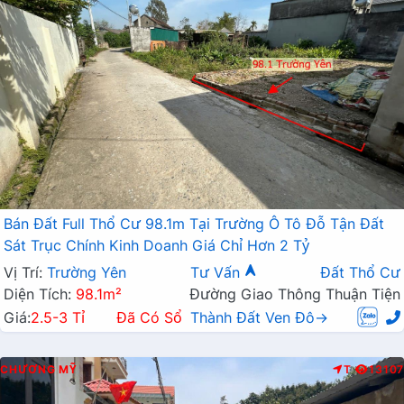
Bán Đất Full Thổ Cư 98.1m Tại Trường Ô Tô Đỗ Tận Đất
Sát Trục Chính Kinh Doanh Giá Chỉ Hơn 2 Tỷ
Vị Trí:
Trường Yên
Tư Vấn
Đất Thổ Cư
Diện Tích:
98.1m²
Đường Giao Thông Thuận Tiện
Giá:
2.5-3 Tỉ
Đã Có Sổ
Thành Đất Ven Đô→
CHƯƠNG MỸ
T
13107