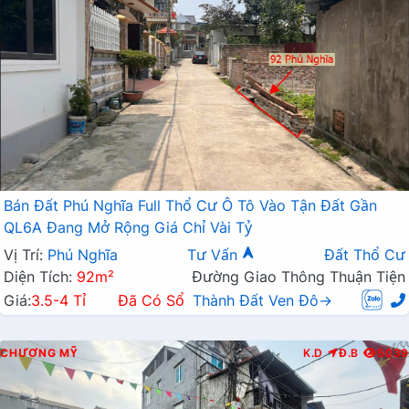
Bán Đất Phú Nghĩa Full Thổ Cư Ô Tô Vào Tận Đất Gần
QL6A Đang Mở Rộng Giá Chỉ Vài Tỷ
Vị Trí:
Phú Nghĩa
Tư Vấn
Đất Thổ Cư
Diện Tích:
92m²
Đường Giao Thông Thuận Tiện
Giá:
3.5-4 Tỉ
Đã Có Sổ
Thành Đất Ven Đô→
CHƯƠNG MỸ
K.D
Đ.B
5039