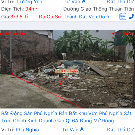
Vị Trí:
Trường Yên
Tư Vấn
Đất Thổ Cư
Diện Tích:
94m²
Đường Giao Thông Thuận Tiện
Giá:
3-3.5 Tỉ
Đã Có Sổ
Thành Đất Ven Đô→
CHƯƠNG MỸ
Đ.B
196
Bất Động Sản Phú Nghĩa Bán Đất Khu Vực Phú Nghĩa Sát
Trục Chính Kinh Doanh Gần QL6A Đang Mở Rộng
Vị Trí:
Phú Nghĩa
Tư Vấn
Đất Thổ Cư