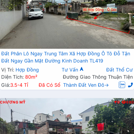
Đất Phân Lô Ngay Trung Tâm Xã Hợp Đồng Ô Tô Đỗ Tận
Đất Ngay Gần Mặt Đường Kinh Doanh TL419
Vị Trí:
Hợp Đồng
Tư Vấn
Đất Thổ Cư
Diện Tích:
80m²
Đường Giao Thông Thuận Tiện
Giá:
3.5-4 Tỉ
Đã Có Sổ
Thành Đất Ven Đô→
CHƯƠNG MỸ
Đ
680