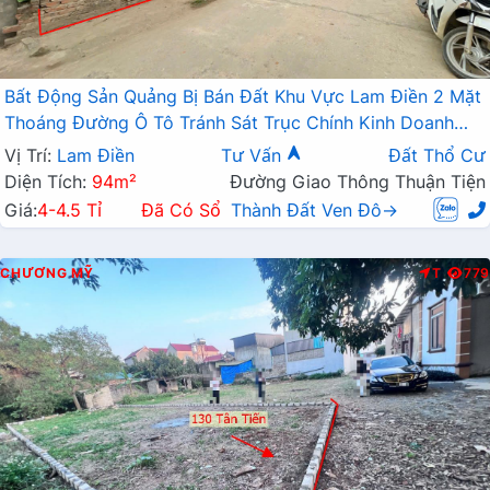
Bất Động Sản Quảng Bị Bán Đất Khu Vực Lam Điền 2 Mặt
Thoáng Đường Ô Tô Tránh Sát Trục Chính Kinh Doanh
Liên Xã
Vị Trí:
Lam Điền
Tư Vấn
Đất Thổ Cư
Diện Tích:
94m²
Đường Giao Thông Thuận Tiện
Giá:
4-4.5 Tỉ
Đã Có Sổ
Thành Đất Ven Đô→
CHƯƠNG MỸ
T
779