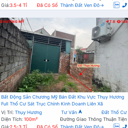
Giá:
3.5-4 Tỉ
Đã Có Sổ
Thành Đất Ven Đô→
CHƯƠNG MỸ
T.B
168
Bất Động Sản Chương Mỹ Bán Đất Khu Vực Thụy Hương
Full Thổ Cư Sát Trục Chính Kinh Doanh Liên Xã
Vị Trí:
Thụy Hương
Tư Vấn
Đất Thổ Cư
Diện Tích:
100m²
Đường Giao Thông Thuận Tiện
Giá:
2.5-3 Tỉ
Đã Có Sổ
Thành Đất Ven Đô→