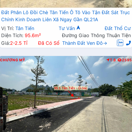
Đất Phân Lô Đồi Chè Tân Tiến Ô Tô Vào Tận Đất Sát Trục
Chính Kinh Doanh Liên Xã Ngay Gần QL21A
Vị Trí:
Tân Tiến
Tư Vấn
Đất Thổ Cư
Diện Tích:
95.6m²
Đường Giao Thông Thuận Tiện
Giá:
2-2.5 Tỉ
Đã Có Sổ
Thành Đất Ven Đô→
CHƯƠNG MỸ
T.B
2595