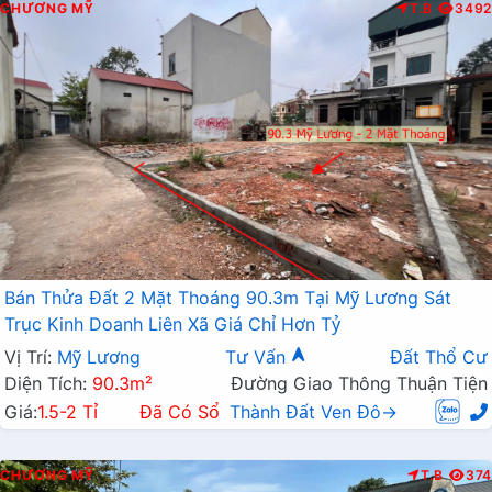
CHƯƠNG MỸ
T.B
3492
Bán Thửa Đất 2 Mặt Thoáng 90.3m Tại Mỹ Lương Sát
Trục Kinh Doanh Liên Xã Giá Chỉ Hơn Tỷ
Vị Trí:
Mỹ Lương
Tư Vấn
Đất Thổ Cư
Diện Tích:
90.3m²
Đường Giao Thông Thuận Tiện
Giá:
1.5-2 Tỉ
Đã Có Sổ
Thành Đất Ven Đô→
CHƯƠNG MỸ
T.B
374