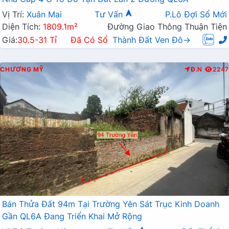
Vị Trí:
Xuân Mai
Tư Vấn
P.Lô Đợi Sổ Mới
Diện Tích:
1809.1m²
Đường Giao Thông Thuận Tiện
Giá:
30.5-31 Tỉ
Đã Có Sổ
Thành Đất Ven Đô→
CHƯƠNG MỸ
Đ.N
2247
Bán Thửa Đất 94m Tại Trường Yên Sát Trục Kinh Doanh
Gần QL6A Đang Triển Khai Mở Rộng