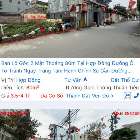
Bán Lô Góc 2 Mặt Thoáng 80m Tại Hợp Đồng Đường Ô
Tô Tránh Ngay Trung Tâm Hành Chính Xã Gần Đường
TL419
Vị Trí:
Hợp Đồng
Tư Vấn
Đất Thổ Cư
Diện Tích:
80m²
Đường Giao Thông Thuận Tiện
Giá:
3.5-4 Tỉ
Đã Có Sổ
Thành Đất Ven Đô→
CHƯƠNG MỸ
Đ.N
5209