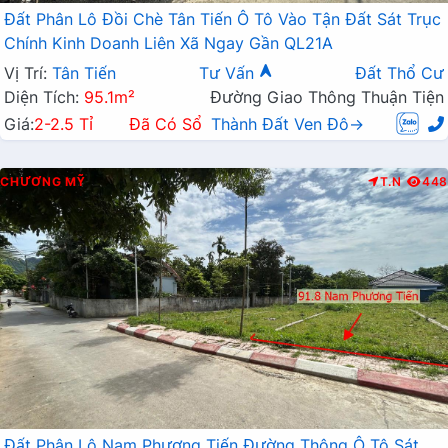
Đất Phân Lô Đồi Chè Tân Tiến Ô Tô Vào Tận Đất Sát Trục
Chính Kinh Doanh Liên Xã Ngay Gần QL21A
Vị Trí:
Tân Tiến
Tư Vấn
Đất Thổ Cư
Diện Tích:
95.1m²
Đường Giao Thông Thuận Tiện
Giá:
2-2.5 Tỉ
Đã Có Sổ
Thành Đất Ven Đô→
CHƯƠNG MỸ
T.N
448
Đất Phân Lô Nam Phương Tiến Đường Thông Ô Tô Sát