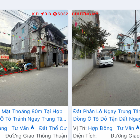
K.D
Đ.B
5032
CHƯƠNG MỸ
2 Mặt Thoáng 80m Tại Hợp
Đất Phân Lô Ngay Trung T
Ô Tô Tránh Ngay Trung Tâm
Đồng Ô Tô Đỗ Tận Đất Nga
Xã Gần Đường TL419
Đường Kinh Doanh TL419
ồng
Tư Vấn
Đất Thổ Cư
Vị Trí:
Hợp Đồng
Tư Vấn
Đường Giao Thông Thuận
Diện Tích:
Đường Giao