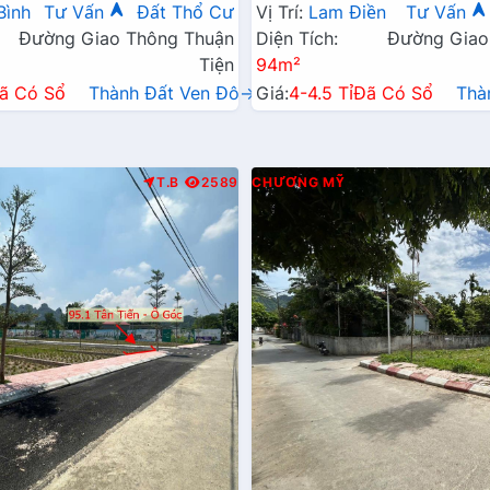
Tránh Sát Trục Chính Kinh 
Bình
Tư Vấn
Đất Thổ Cư
Vị Trí:
Lam Điền
Tư Vấn
Đường Giao Thông Thuận
Diện Tích:
Đường Giao
Tiện
94m²
ã Có Sổ
Thành Đất Ven Đô→
Giá:
4-4.5 Tỉ
Đã Có Sổ
Thà
T.B
2589
CHƯƠNG MỸ