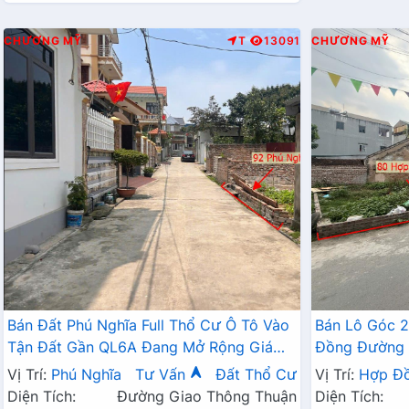
CHƯƠNG MỸ
T
13091
CHƯƠNG MỸ
Bán Đất Phú Nghĩa Full Thổ Cư Ô Tô Vào
Bán Lô Góc 
Tận Đất Gần QL6A Đang Mở Rộng Giá
Đồng Đường 
Chỉ Vài Tỷ
Hành Chính 
Vị Trí:
Phú Nghĩa
Tư Vấn
Đất Thổ Cư
Vị Trí:
Hợp Đ
Diện Tích:
Đường Giao Thông Thuận
Diện Tích: