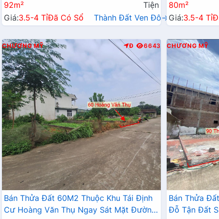
92m²
Tiện
80m²
Giá:
3.5-4 Tỉ
Đã Có Sổ
Thành Đất Ven Đô→
Giá:
3.5-4 Tỉ
Đ
CHƯƠNG MỸ
Đ
6643
CHƯƠNG MỸ
Bán Thửa Đất 60M2 Thuộc Khu Tái Định
Bán Thửa Đất
Cư Hoàng Văn Thụ Ngay Sát Mặt Đường
Đỗ Tận Đất S