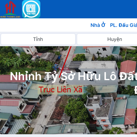
Nhà Ở
PL. Đấu Gi
Nhỉnh Tỷ Sở Hữu Lô Đấ