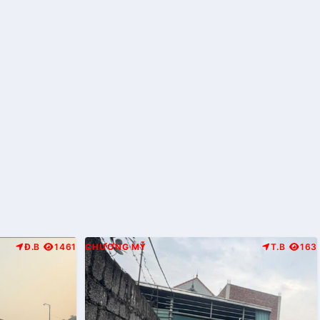
Đ.B
1461
CHƯƠNG MỸ
T.B
163