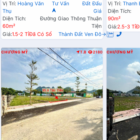
Kinh Doanh QL21A
Liên Xã
Vị Trí:
Hoàng Văn
Tư Vấn
Đất Đấu
Vị Trí:
Thanh 
Thụ
Giá
Diện Tích:
Diện Tích:
Đường Giao Thông Thuận
90m²
60m²
Tiện
Giá:
2.5-3 Tỉ
Đ
Giá:
1.5-2 Tỉ
Đã Có Sổ
Thành Đất Ven Đô→
CHƯƠNG MỸ
T.B
2180
CHƯƠNG MỸ