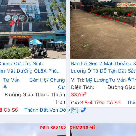
Chung Cư Lộc Ninh
Bán Lô Góc 2 Mặt Thoáng 
Bám Mặt Đường QL6A Phù
Lương Ô Tô Đỗ Tận Đất Sát
ia Đình Định Cư Lâu Dài
Kinh Doanh Liên Xã
Tư Vấn
Căn Hộ/ Chung
Vị Trí:
Mỹ Lương
Tư Vấn
T
Cư
Diện Tích:
Đường Giao
Đường Giao Thông Thuận
337m²
Tiện
Giá:
3.5-4 Tỉ
Đã Có Sổ
Thà
ã Có Sổ
Thành Đất Ven Đô→
Đ.N
3485
CHƯƠNG MỸ