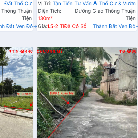
Doanh Liên Xã
Xã
Đất Thổ Cư
Vị Trí:
Tân Tiến
Tư Vấn
Thổ Cư & Vườn
 Thông Thuận
Diện Tích:
Đường Giao Thông Thuận
Tiện
130m²
Tiện
nh Đất Ven Đô→
Giá:
1.5-2 Tỉ
Đã Có Sổ
Thành Đất Ven Đô
T.N
440
CHƯƠNG MỸ
Đ
60