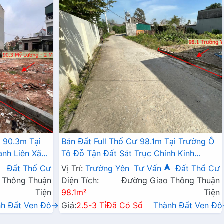
 90.3m Tại
Bán Đất Full Thổ Cư 98.1m Tại Trường Ô
anh Liên Xã
Tô Đỗ Tận Đất Sát Trục Chính Kinh
Doanh Giá Chỉ Hơn 2 Tỷ
Đất Thổ Cư
Vị Trí:
Trường Yên
Tư Vấn
Đất Thổ Cư
 Thông Thuận
Diện Tích:
Đường Giao Thông Thuận
Tiện
98.1m²
Tiện
nh Đất Ven Đô→
Giá:
2.5-3 Tỉ
Đã Có Sổ
Thành Đất Ven Đ