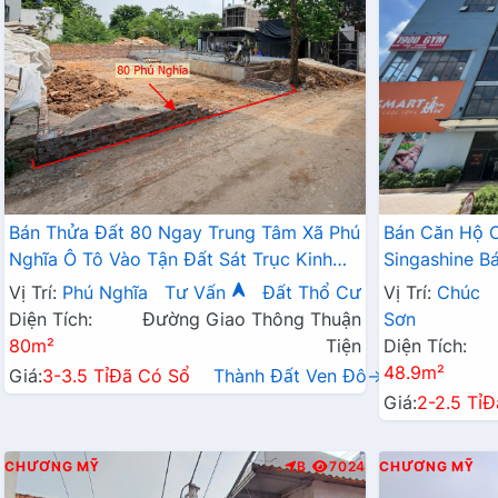
Bán Thửa Đất 80 Ngay Trung Tâm Xã Phú
Bán Căn Hộ 
Nghĩa Ô Tô Vào Tận Đất Sát Trục Kinh
Singashine 
Doanh Gần KCN Phú Nghĩa
Hợp Cho Hộ G
Vị Trí:
Phú Nghĩa
Tư Vấn
Đất Thổ Cư
Vị Trí:
Chúc
Diện Tích:
Đường Giao Thông Thuận
Sơn
80m²
Tiện
Diện Tích:
48.9m²
Giá:
3-3.5 Tỉ
Đã Có Sổ
Thành Đất Ven Đô→
Giá:
2-2.5 Tỉ
Đ
CHƯƠNG MỸ
B
7024
CHƯƠNG MỸ