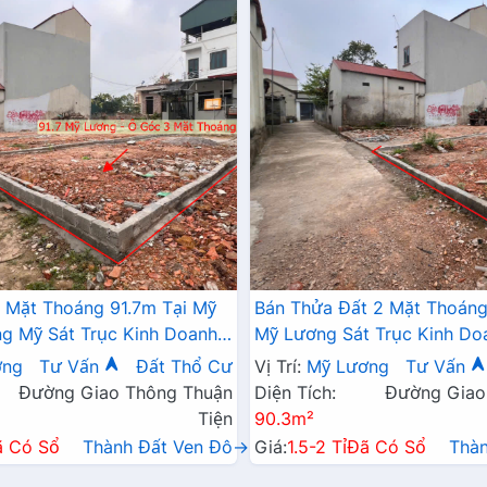
 Mặt Thoáng 91.7m Tại Mỹ
Bán Thửa Đất 2 Mặt Thoáng
 Mỹ Sát Trục Kinh Doanh -
Mỹ Lương Sát Trục Kinh Do
 Mỹ Lương Chương Mỹ
Giá Chỉ Hơn Tỷ
ơng
Tư Vấn
Đất Thổ Cư
Vị Trí:
Mỹ Lương
Tư Vấn
Đường Giao Thông Thuận
Diện Tích:
Đường Giao
Tiện
90.3m²
ã Có Sổ
Thành Đất Ven Đô→
Giá:
1.5-2 Tỉ
Đã Có Sổ
Thà