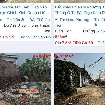
Đồi Chè Tân Tiến Ô Tô Vào
Đất Phân Lô Nam Phương T
Trục Chính Kinh Doanh Liên
Thông Ô Tô Sát Trục Kinh D
 QL21A
Ngay Gần QL21A
ến
Tư Vấn
Đất Thổ Cư
Vị Trí:
Nam Phương
Tư Vấ
Đường Giao Thông Thuận
Tiến
Tiện
Diện Tích:
Đường Giao
91.8m²
ã Có Sổ
Thành Đất Ven Đô→
Giá:
2.5-3 Tỉ
Đã Có Sổ
Thà
Đ.B
187
CHƯƠNG MỸ