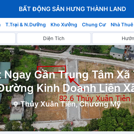
BẤT ĐỘNG SẢN HƯNG THÀNH LAND
á
T.Trại & N.Dưỡng
Kho Xưởng
Chung Cư
Nhà Thuê
t Ngay Gần Trung Tâm Xã 
Đường Kinh Doanh Liên X
Thủy Xuân Tiên, Chương Mỹ