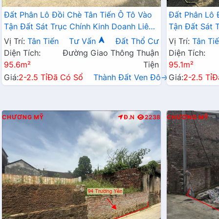
Đất Phân Lô Đồi Chè Tân Tiến Ô Tô Vào
Đất Phân Lô 
Tận Đất Sát Trục Chính Kinh Doanh Liên
Tận Đất Sát 
Xã Ngay Gần QL21A
Xã Ngay Gần
Vị Trí:
Tân Tiến
Tư Vấn
Đất Thổ Cư
Vị Trí:
Tân Ti
Diện Tích:
Đường Giao Thông Thuận
Diện Tích:
95.6m²
Tiện
95.1m²
Giá:
2-2.5 Tỉ
Đã Có Sổ
Thành Đất Ven Đô→
Giá:
2-2.5 Tỉ
Đ
CHƯƠNG MỸ
Đ.N
2238
CHƯƠNG MỸ