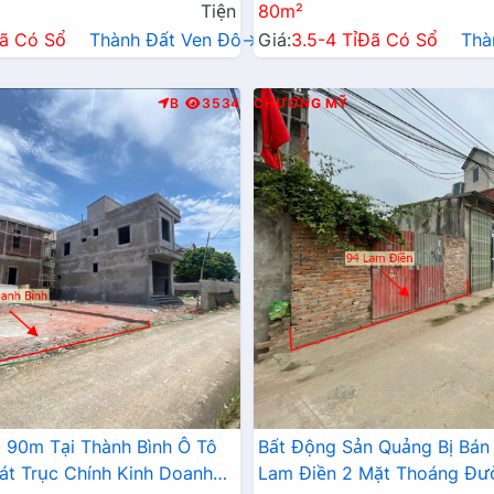
Tiện
80m²
ã Có Sổ
Thành Đất Ven Đô→
Giá:
3.5-4 Tỉ
Đã Có Sổ
Thà
B
3534
CHƯƠNG MỸ
 90m Tại Thành Bình Ô Tô
Bất Động Sản Quảng Bị Bán
át Trục Chính Kinh Doanh
Lam Điền 2 Mặt Thoáng Đư