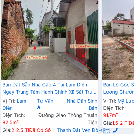
Bán Đất Sẵn Nhà Cấp 4 Tại Lam Điền
Bán Lô Góc 3
Ngay Trung Tâm Hành Chính Xã Sát Trục
Lương Chương
Kinh Doanh Giá Chỉ Hơn 2 Tỷ
Đất Phân Lô
Vị Trí:
Lam
Tư Vấn
Nhà Dân Sinh
Vị Trí:
Mỹ Lư
Điền
Bán
Diện Tích:
Diện Tích:
Đường Giao Thông Thuận
91.7m²
82.5m²
Tiện
Giá:
1.5-2 Tỉ
Đ
Giá:
2-2.5 Tỉ
Đã Có Sổ
Thành Đất Ven Đô→