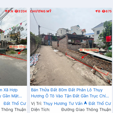
Đ.N
5204
CHƯƠNG MỸ
Đ
675
âm Xã Hợp
Bán Thửa Đất 80m Đất Phân Lô Thụy
y Gần Mặt
Hương Ô Tô Vào Tận Đất Gần Trục Chính
Kinh Doanh Liên Huyện
Đất Thổ Cư
Vị Trí:
Thụy Hương
Tư Vấn
Đất Thổ Cư
 Thông Thuận
Diện Tích:
Đường Giao Thông Thuận