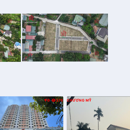
Đ
376
CHƯƠNG MỸ