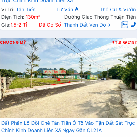
Trục Chính Kinh Doanh Liên Xã
Vị Trí:
Tân Tiến
Tư Vấn
Thổ Cư & Vườn
Diện Tích:
130m²
Đường Giao Thông Thuận Tiện
Giá:
1.5-2 Tỉ
Đã Có Sổ
Thành Đất Ven Đô→
CHƯƠNG MỸ
T.B
2187
Đất Phân Lô Đồi Chè Tân Tiến Ô Tô Vào Tận Đất Sát Trục
Chính Kinh Doanh Liên Xã Ngay Gần QL21A