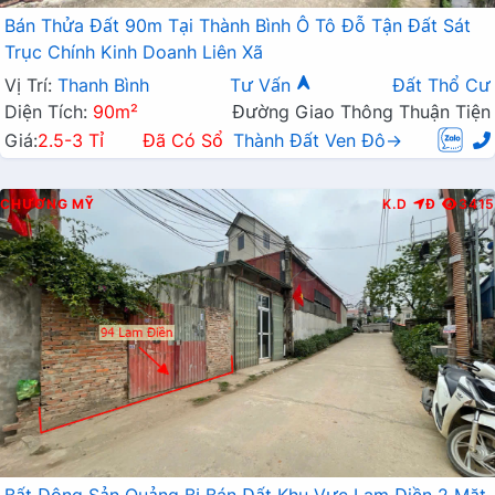
Bán Thửa Đất 90m Tại Thành Bình Ô Tô Đỗ Tận Đất Sát
Trục Chính Kinh Doanh Liên Xã
Vị Trí:
Thanh Bình
Tư Vấn
Đất Thổ Cư
Diện Tích:
90m²
Đường Giao Thông Thuận Tiện
Giá:
2.5-3 Tỉ
Đã Có Sổ
Thành Đất Ven Đô→
CHƯƠNG MỸ
K.D
Đ
3415