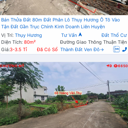
Bán Thửa Đất 80m Đất Phân Lô Thụy Hương Ô Tô Vào
Tận Đất Gần Trục Chính Kinh Doanh Liên Huyện
Vị Trí:
Thụy Hương
Tư Vấn
Đất Thổ Cư
Diện Tích:
80m²
Đường Giao Thông Thuận Tiện
Giá:
3-3.5 Tỉ
Đã Có Sổ
Thành Đất Ven Đô→
CHƯƠNG MỸ
Đ
6650