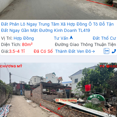
Đất Phân Lô Ngay Trung Tâm Xã Hợp Đồng Ô Tô Đỗ Tận
Đất Ngay Gần Mặt Đường Kinh Doanh TL419
Vị Trí:
Hợp Đồng
Tư Vấn
Đất Thổ Cư
Diện Tích:
80m²
Đường Giao Thông Thuận Tiện
Giá:
3.5-4 Tỉ
Đã Có Sổ
Thành Đất Ven Đô→
CHƯƠNG MỸ
Đ
680