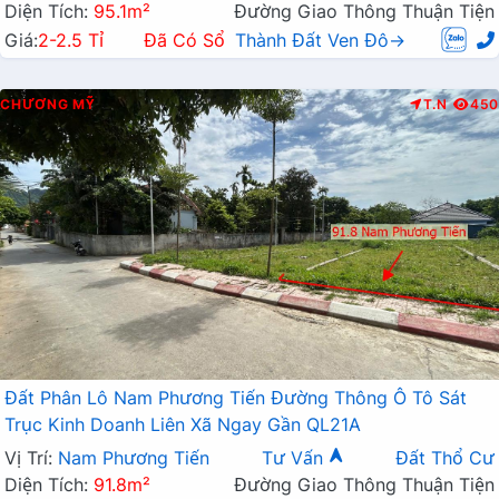
Diện Tích:
95.1m²
Đường Giao Thông Thuận Tiện
Giá:
2-2.5 Tỉ
Đã Có Sổ
Thành Đất Ven Đô→
CHƯƠNG MỸ
T.N
450
Đất Phân Lô Nam Phương Tiến Đường Thông Ô Tô Sát
Trục Kinh Doanh Liên Xã Ngay Gần QL21A
Vị Trí:
Nam Phương Tiến
Tư Vấn
Đất Thổ Cư
Diện Tích:
91.8m²
Đường Giao Thông Thuận Tiện