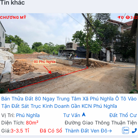
Tin khác
CHƯƠNG MỸ
Đ
342
Bán Thửa Đất 80 Ngay Trung Tâm Xã Phú Nghĩa Ô Tô Vào
Tận Đất Sát Trục Kinh Doanh Gần KCN Phú Nghĩa
Vị Trí:
Phú Nghĩa
Tư Vấn
Đất Thổ Cư
Diện Tích:
80m²
Đường Giao Thông Thuận Tiện
Giá:
3-3.5 Tỉ
Đã Có Sổ
Thành Đất Ven Đô→