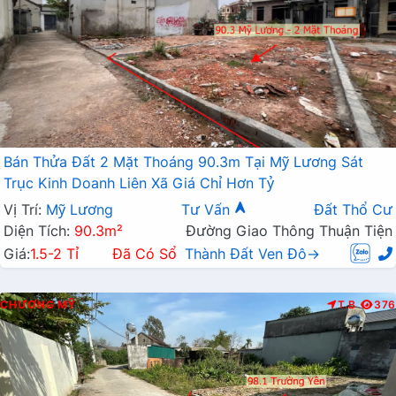
Bán Thửa Đất 2 Mặt Thoáng 90.3m Tại Mỹ Lương Sát
Trục Kinh Doanh Liên Xã Giá Chỉ Hơn Tỷ
Vị Trí:
Mỹ Lương
Tư Vấn
Đất Thổ Cư
Diện Tích:
90.3m²
Đường Giao Thông Thuận Tiện
Giá:
1.5-2 Tỉ
Đã Có Sổ
Thành Đất Ven Đô→
CHƯƠNG MỸ
T.B
376