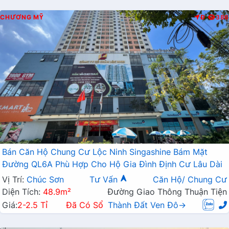
CHƯƠNG MỸ
Đ
386
Bán Căn Hộ Chung Cư Lộc Ninh Singashine Bám Mặt
Đường QL6A Phù Hợp Cho Hộ Gia Đình Định Cư Lâu Dài
Vị Trí:
Chúc Sơn
Tư Vấn
Căn Hộ/ Chung Cư
Diện Tích:
48.9m²
Đường Giao Thông Thuận Tiện
Giá:
2-2.5 Tỉ
Đã Có Sổ
Thành Đất Ven Đô→