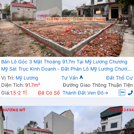
Bán Lô Góc 3 Mặt Thoáng 91.7m Tại Mỹ Lương Chương
Mỹ Sát Trục Kinh Doanh - Đất Phân Lô Mỹ Lương Chương
Mỹ
Vị Trí:
Mỹ Lương
Tư Vấn
Đất Thổ Cư
Diện Tích:
91.7m²
Đường Giao Thông Thuận Tiện
Giá:
1.5-2 Tỉ
Đã Có Sổ
Thành Đất Ven Đô→
CHƯƠNG MỸ
T.B
3494