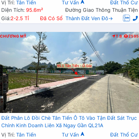
Vị Trí:
Tân Tiến
Tư Vấn
Đất Thổ Cư
Diện Tích:
95.6m²
Đường Giao Thông Thuận Tiện
Giá:
2-2.5 Tỉ
Đã Có Sổ
Thành Đất Ven Đô→
CHƯƠNG MỸ
T.B
2595
Đất Phân Lô Đồi Chè Tân Tiến Ô Tô Vào Tận Đất Sát Trục
Chính Kinh Doanh Liên Xã Ngay Gần QL21A
Vị Trí:
Tân Tiến
Tư Vấn
Đất Thổ Cư