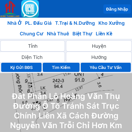
Đăng Nhập
Nhà Ở
PL. Đấu Giá
T.Trại & N.Dưỡng
Kho Xưởng
Chung Cư
Nhà Thuê
Biệt Thự
Liền Kề
Ký Gửi BĐS
Yêu Cầu Tư Vấn
Đất Phân Lô Hoàng Văn Thụ
Đường Ô Tô Tránh Sát Trục
Chính Liên Xã Cách Đường
Nguyễn Văn Trỗi Chỉ Hơn Km