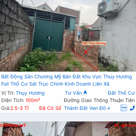
Bất Động Sản Chương Mỹ Bán Đất Khu Vực Thụy Hương
Full Thổ Cư Sát Trục Chính Kinh Doanh Liên Xã
Vị Trí:
Thụy Hương
Tư Vấn
Đất Thổ Cư
Diện Tích:
100m²
Đường Giao Thông Thuận Tiện
Giá:
2.5-3 Tỉ
Đã Có Sổ
Thành Đất Ven Đô→
CHƯƠNG MỸ
B
7036