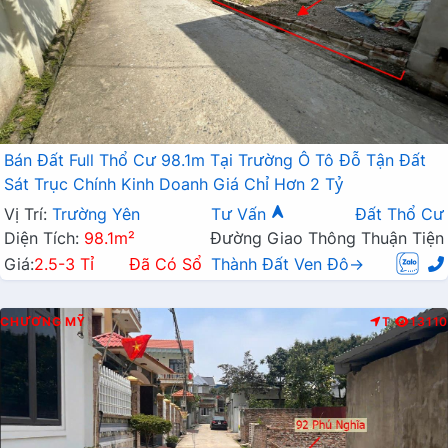
Bán Đất Full Thổ Cư 98.1m Tại Trường Ô Tô Đỗ Tận Đất
Sát Trục Chính Kinh Doanh Giá Chỉ Hơn 2 Tỷ
Vị Trí:
Trường Yên
Tư Vấn
Đất Thổ Cư
Diện Tích:
98.1m²
Đường Giao Thông Thuận Tiện
Giá:
2.5-3 Tỉ
Đã Có Sổ
Thành Đất Ven Đô→
CHƯƠNG MỸ
T
13110