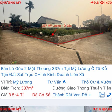
CHƯƠNG MỸ
Đ.B
1470
Bán Lô Góc 2 Mặt Thoáng 337m Tại Mỹ Lương Ô Tô Đỗ
Tận Đất Sát Trục CHính Kinh Doanh Liên Xã
Vị Trí:
Mỹ Lương
Tư Vấn
Thổ Cư & Vườn
Diện Tích:
337m²
Đường Giao Thông Thuận Tiện
Giá:
3.5-4 Tỉ
Đã Có Sổ
Thành Đất Ven Đô→
CHƯƠNG MỸ
T.B
168