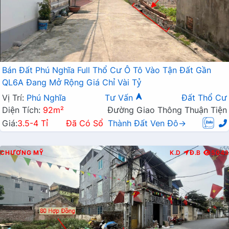
Bán Đất Phú Nghĩa Full Thổ Cư Ô Tô Vào Tận Đất Gần
QL6A Đang Mở Rộng Giá Chỉ Vài Tỷ
Vị Trí:
Phú Nghĩa
Tư Vấn
Đất Thổ Cư
Diện Tích:
92m²
Đường Giao Thông Thuận Tiện
Giá:
3.5-4 Tỉ
Đã Có Sổ
Thành Đất Ven Đô→
CHƯƠNG MỸ
K.D
Đ.B
5043