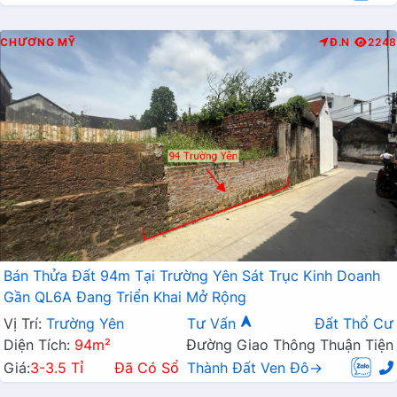
CHƯƠNG MỸ
Đ.N
2248
Bán Thửa Đất 94m Tại Trường Yên Sát Trục Kinh Doanh
Gần QL6A Đang Triển Khai Mở Rộng
Vị Trí:
Trường Yên
Tư Vấn
Đất Thổ Cư
Diện Tích:
94m²
Đường Giao Thông Thuận Tiện
Giá:
3-3.5 Tỉ
Đã Có Sổ
Thành Đất Ven Đô→