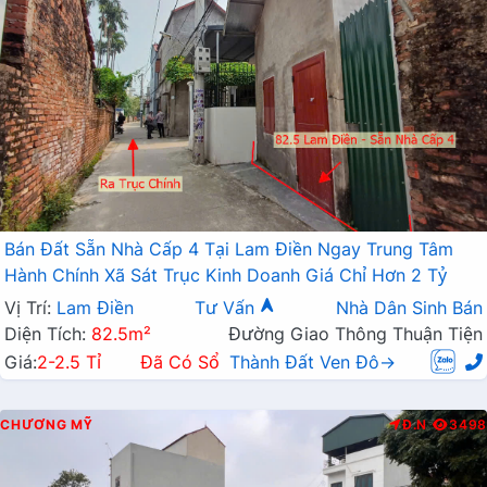
Bán Đất Sẵn Nhà Cấp 4 Tại Lam Điền Ngay Trung Tâm
Hành Chính Xã Sát Trục Kinh Doanh Giá Chỉ Hơn 2 Tỷ
Vị Trí:
Lam Điền
Tư Vấn
Nhà Dân Sinh Bán
Diện Tích:
82.5m²
Đường Giao Thông Thuận Tiện
Giá:
2-2.5 Tỉ
Đã Có Sổ
Thành Đất Ven Đô→
CHƯƠNG MỸ
Đ.N
3498