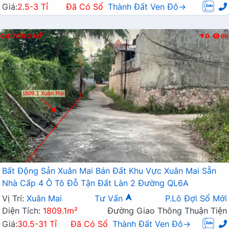
Giá:
2.5-3 Tỉ
Đã Có Sổ
Thành Đất Ven Đô→
CHƯƠNG MỸ
Đ
66
Bất Động Sản Xuân Mai Bán Đất Khu Vực Xuân Mai Sẵn
Nhà Cấp 4 Ô Tô Đỗ Tận Đất Làn 2 Đường QL6A
Vị Trí:
Xuân Mai
Tư Vấn
P.Lô Đợi Sổ Mới
Diện Tích:
1809.1m²
Đường Giao Thông Thuận Tiện
Giá:
30.5-31 Tỉ
Đã Có Sổ
Thành Đất Ven Đô→