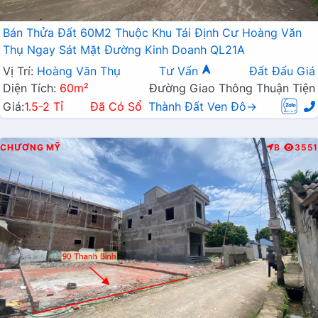
Bán Thửa Đất 60M2 Thuộc Khu Tái Định Cư Hoàng Văn
Thụ Ngay Sát Mặt Đường Kinh Doanh QL21A
Vị Trí:
Hoàng Văn Thụ
Tư Vấn
Đất Đấu Giá
Diện Tích:
60m²
Đường Giao Thông Thuận Tiện
Giá:
1.5-2 Tỉ
Đã Có Sổ
Thành Đất Ven Đô→
CHƯƠNG MỸ
B
3551