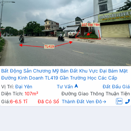
Bất Động Sản Chương Mỹ Bán Đất Khu Vực Đại Bám Mặt
Đường Kinh Doanh TL419 Gần Trường Học Các Cấp
Vị Trí:
Đại Yên
Tư Vấn
Đất Đấu Giá
Diện Tích:
107m²
Đường Giao Thông Thuận Tiện
Giá:
6-6.5 Tỉ
Đã Có Sổ
Thành Đất Ven Đô→