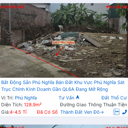
CHƯƠNG MỸ
Đ.B
198
Bất Động Sản Phú Nghĩa Bán Đất Khu Vực Phú Nghĩa Sát
Trục Chính Kinh Doanh Gần QL6A Đang Mở Rộng
Vị Trí:
Phú Nghĩa
Tư Vấn
Đất Thổ Cư
Diện Tích:
128.9m²
Đường Giao Thông Thuận Tiện
Giá:
4-4.5 Tỉ
Đã Có Sổ
Thành Đất Ven Đô→