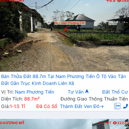
CHƯƠNG MỸ
Đ.B
385
Bán Thửa Đất 88.7m Tại Nam Phương Tiến Ô Tô Vào Tận
Đất Gần Trục Kinh Doanh Liên Xã
Vị Trí:
Nam Phương Tiến
Tư Vấn
Đất Thổ Cư
Diện Tích:
88.7m²
Đường Giao Thông Thuận Tiện
Giá:
1-1.5 Tỉ
Đã Có Sổ
Thành Đất Ven Đô→
CHƯƠNG MỸ
T.L
T
22233