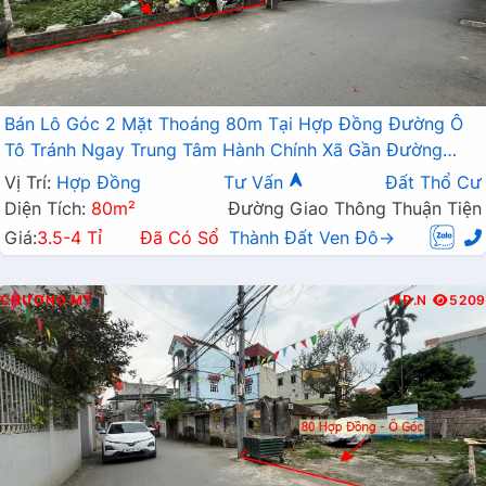
Bán Lô Góc 2 Mặt Thoáng 80m Tại Hợp Đồng Đường Ô
Tô Tránh Ngay Trung Tâm Hành Chính Xã Gần Đường
TL419
Vị Trí:
Hợp Đồng
Tư Vấn
Đất Thổ Cư
Diện Tích:
80m²
Đường Giao Thông Thuận Tiện
Giá:
3.5-4 Tỉ
Đã Có Sổ
Thành Đất Ven Đô→
CHƯƠNG MỸ
Đ.N
5209