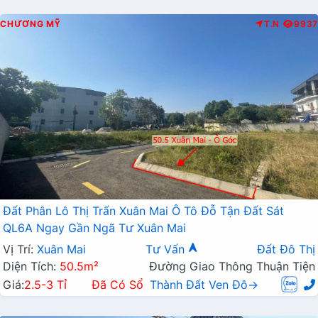
CHƯƠNG MỸ
T.N
9937
Đất Phân Lô Thị Trấn Xuân Mai Ô Tô Đỗ Tận Đất Sát
QL6A Ngay Gần Ngã Tư Xuân Mai
Vị Trí:
Xuân Mai
Tư Vấn
Đất Đô Thị
Diện Tích:
50.5m²
Đường Giao Thông Thuận Tiện
Giá:
2.5-3 Tỉ
Đã Có Sổ
Thành Đất Ven Đô→