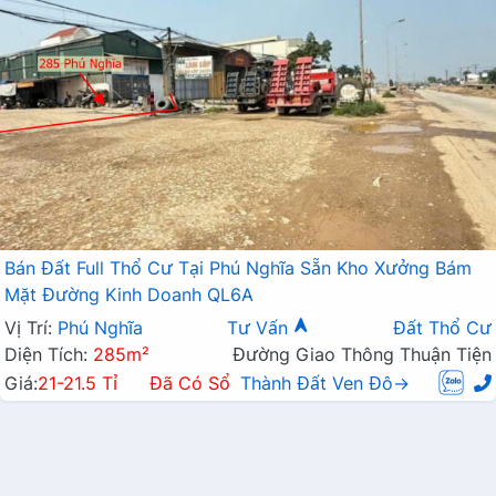
Bán Đất Full Thổ Cư Tại Phú Nghĩa Sẵn Kho Xưởng Bám
Mặt Đường Kinh Doanh QL6A
Vị Trí:
Phú Nghĩa
Tư Vấn
Đất Thổ Cư
Diện Tích:
285m²
Đường Giao Thông Thuận Tiện
Giá:
21-21.5 Tỉ
Đã Có Sổ
Thành Đất Ven Đô→