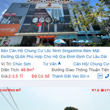
Bán Căn Hộ Chung Cư Lộc Ninh Singashine Bám Mặt
Đường QL6A Phù Hợp Cho Hộ Gia Đình Định Cư Lâu Dài
Vị Trí:
Chúc Sơn
Tư Vấn
Căn Hộ/ Chung Cư
Diện Tích:
48.9m²
Đường Giao Thông Thuận Tiện
Giá:
2-2.5 Tỉ
Đã Có Sổ
Thành Đất Ven Đô→
CHƯƠNG MỸ
T.B
371