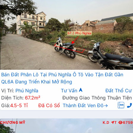
Bán Đất Phân Lô Tại Phú Nghĩa Ô Tô Vào Tận Đất Gần
QL6A Đang Triển Khai Mở Rộng
Vị Trí:
Phú Nghĩa
Tư Vấn
Đất Thổ Cư
Diện Tích:
67.2m²
Đường Giao Thông Thuận Tiện
Giá:
4.5-5 Tỉ
Đã Có Sổ
Thành Đất Ven Đô→
CHƯƠNG MỸ
K.D
T
6759