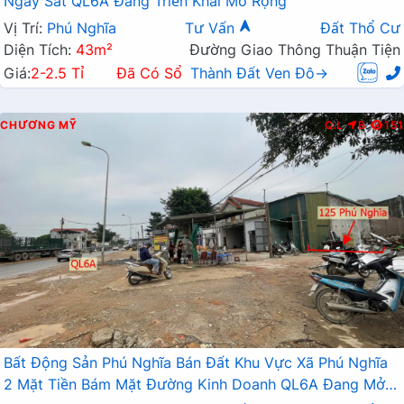
Ngay Sát QL6A Đang Triển Khai Mở Rộng
Vị Trí:
Phú Nghĩa
Tư Vấn
Đất Thổ Cư
Diện Tích:
43m²
Đường Giao Thông Thuận Tiện
Giá:
2-2.5 Tỉ
Đã Có Sổ
Thành Đất Ven Đô→
CHƯƠNG MỸ
Q.L
B
151
Bất Động Sản Phú Nghĩa Bán Đất Khu Vực Xã Phú Nghĩa
2 Mặt Tiền Bám Mặt Đường Kinh Doanh QL6A Đang Mở