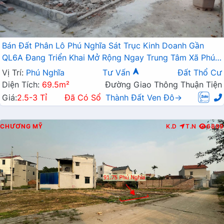
Bán Đất Phân Lô Phú Nghĩa Sát Trục Kinh Doanh Gần
QL6A Đang Triển Khai Mở Rộng Ngay Trung Tâm Xã Phú
Nghĩa
Vị Trí:
Phú Nghĩa
Tư Vấn
Đất Thổ Cư
Diện Tích:
69.5m²
Đường Giao Thông Thuận Tiện
Giá:
2.5-3 Tỉ
Đã Có Sổ
Thành Đất Ven Đô→
CHƯƠNG MỸ
K.D
T.N
6899