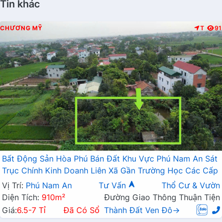
Tin khác
CHƯƠNG MỸ
T
91
Bất Động Sản Hòa Phú Bán Đất Khu Vực Phú Nam An Sát
Trục Chính Kinh Doanh Liên Xã Gần Trường Học Các Cấp
Vị Trí:
Phú Nam An
Tư Vấn
Thổ Cư & Vườn
Diện Tích:
910m²
Đường Giao Thông Thuận Tiện
Giá:
6.5-7 Tỉ
Đã Có Sổ
Thành Đất Ven Đô→