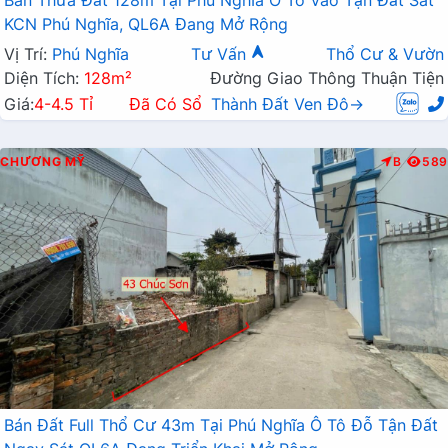
KCN Phú Nghĩa, QL6A Đang Mở Rộng
Vị Trí:
Phú Nghĩa
Tư Vấn
Thổ Cư & Vườn
Diện Tích:
128m²
Đường Giao Thông Thuận Tiện
Giá:
4-4.5 Tỉ
Đã Có Sổ
Thành Đất Ven Đô→
CHƯƠNG MỸ
B
589
Bán Đất Full Thổ Cư 43m Tại Phú Nghĩa Ô Tô Đỗ Tận Đất