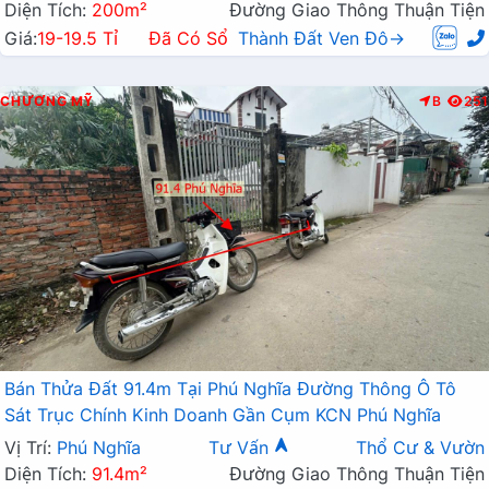
Diện Tích:
200m²
Đường Giao Thông Thuận Tiện
Giá:
19-19.5 Tỉ
Đã Có Sổ
Thành Đất Ven Đô→
CHƯƠNG MỸ
B
251
Bán Thửa Đất 91.4m Tại Phú Nghĩa Đường Thông Ô Tô
Sát Trục Chính Kinh Doanh Gần Cụm KCN Phú Nghĩa
Vị Trí:
Phú Nghĩa
Tư Vấn
Thổ Cư & Vườn
Diện Tích:
91.4m²
Đường Giao Thông Thuận Tiện