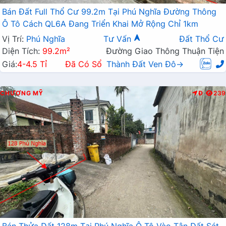
Bán Đất Full Thổ Cư 99.2m Tại Phú Nghĩa Đường Thông
Ô Tô Cách QL6A Đang Triển Khai Mở Rộng Chỉ 1km
Vị Trí:
Phú Nghĩa
Tư Vấn
Đất Thổ Cư
Diện Tích:
99.2m²
Đường Giao Thông Thuận Tiện
Giá:
4-4.5 Tỉ
Đã Có Sổ
Thành Đất Ven Đô→
CHƯƠNG MỸ
Đ
239
Bán Thửa Đất 128m Tại Phú Nghĩa Ô Tô Vào Tận Đất Sát