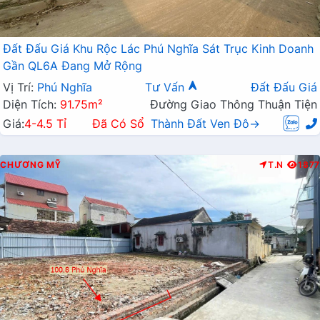
Đất Đấu Giá Khu Rộc Lác Phú Nghĩa Sát Trục Kinh Doanh
Gần QL6A Đang Mở Rộng
Vị Trí:
Phú Nghĩa
Tư Vấn
Đất Đấu Giá
Diện Tích:
91.75m²
Đường Giao Thông Thuận Tiện
Giá:
4-4.5 Tỉ
Đã Có Sổ
Thành Đất Ven Đô→
CHƯƠNG MỸ
T.N
1877