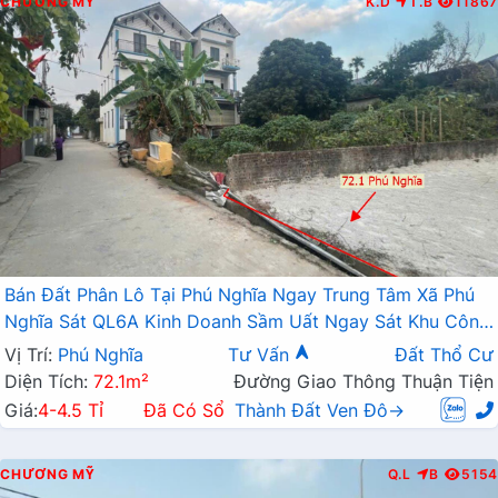
CHƯƠNG MỸ
K.D
T.B
11867
Bán Đất Phân Lô Tại Phú Nghĩa Ngay Trung Tâm Xã Phú
Nghĩa Sát QL6A Kinh Doanh Sầm Uất Ngay Sát Khu Công
Nghiệp Phú Nghĩa
Vị Trí:
Phú Nghĩa
Tư Vấn
Đất Thổ Cư
Diện Tích:
72.1m²
Đường Giao Thông Thuận Tiện
Giá:
4-4.5 Tỉ
Đã Có Sổ
Thành Đất Ven Đô→
CHƯƠNG MỸ
Q.L
B
5154