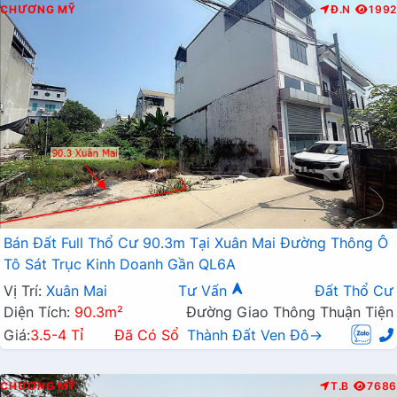
CHƯƠNG MỸ
Đ.N
1992
Bán Đất Full Thổ Cư 90.3m Tại Xuân Mai Đường Thông Ô
Tô Sát Trục Kinh Doanh Gần QL6A
Vị Trí:
Xuân Mai
Tư Vấn
Đất Thổ Cư
Diện Tích:
90.3m²
Đường Giao Thông Thuận Tiện
Giá:
3.5-4 Tỉ
Đã Có Sổ
Thành Đất Ven Đô→
CHƯƠNG MỸ
T.B
7686