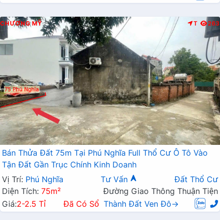
CHƯƠNG MỸ
T
263
Bán Thửa Đất 75m Tại Phú Nghĩa Full Thổ Cư Ô Tô Vào
Tận Đất Gần Trục Chính Kinh Doanh
Vị Trí:
Phú Nghĩa
Tư Vấn
Đất Thổ Cư
Diện Tích:
75m²
Đường Giao Thông Thuận Tiện
Giá:
2-2.5 Tỉ
Đã Có Sổ
Thành Đất Ven Đô→