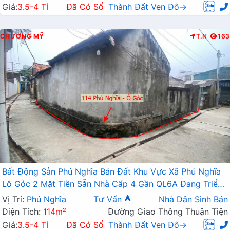
Giá:
3.5-4 Tỉ
Đã Có Sổ
Thành Đất Ven Đô→
CHƯƠNG MỸ
T.N
163
Bất Động Sản Phú Nghĩa Bán Đất Khu Vực Xã Phú Nghĩa
Lô Góc 2 Mặt Tiền Sẵn Nhà Cấp 4 Gần QL6A Đang Triển
Khai Mở Rộng
Vị Trí:
Phú Nghĩa
Tư Vấn
Nhà Dân Sinh Bán
Diện Tích:
114m²
Đường Giao Thông Thuận Tiện
Giá:
3.5-4 Tỉ
Đã Có Sổ
Thành Đất Ven Đô→