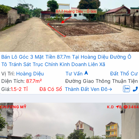
Bán Lô Góc 3 Mặt Tiền 87.7m Tại Hoàng Diệu Đường Ô
Tô Tránh Sát Trục Chính Kinh Doanh Liên Xã
Vị Trí:
Hoàng Diệu
Tư Vấn
Đất Thổ Cư
Diện Tích:
87.7m²
Đường Giao Thông Thuận Tiện
Giá:
1.5-2 Tỉ
Đã Có Sổ
Thành Đất Ven Đô→
CHƯƠNG MỸ
K.D
B
3464