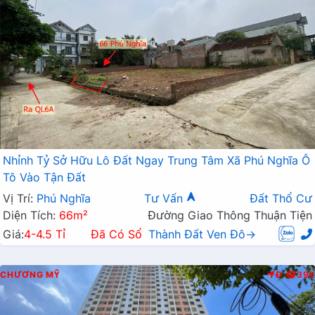
Nhỉnh Tỷ Sở Hữu Lô Đất Ngay Trung Tâm Xã Phú Nghĩa Ô
Tô Vào Tận Đất
Vị Trí:
Phú Nghĩa
Tư Vấn
Đất Thổ Cư
Diện Tích:
66m²
Đường Giao Thông Thuận Tiện
Giá:
4-4.5 Tỉ
Đã Có Sổ
Thành Đất Ven Đô→
CHƯƠNG MỸ
Đ
390