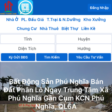
Đăng Nhập
Nhà Ở
PL. Đấu Giá
T.Trại & N.Dưỡng
Kho Xưởng
Chung Cư
Nhà Thuê
Biệt Thự
Liền Kề
Ký Gửi BĐS
Yêu Cầu Tư Vấn
Bất Động Sản Phú Nghĩa Bán
Đất Phân Lô Ngay Trung Tâm Xã
Phú Nghĩa Gần Cụm KCN Phú
Nghĩa, QL6A