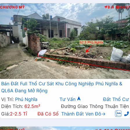
CHƯƠNG MỸ
Đ.N
6907
Bán Đất Full Thổ Cư Sát Khu Công Nghiệp Phú Nghĩa &
QL6A Đang Mở Rộng
Vị Trí:
Phú Nghĩa
Tư Vấn
Đất Thổ Cư
Diện Tích:
62.5m²
Đường Giao Thông Thuận Tiện
Giá:
2-2.5 Tỉ
Đã Có Sổ
Thành Đất Ven Đô→