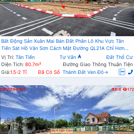
Bất Động Sản Xuân Mai Bán Đất Phân Lô Khu Vực Tân
Tiến Sát Hồ Văn Sơn Cách Mặt Đường QL21A Chỉ Hơn
100m
Vị Trí:
Tân Tiến
Tư Vấn
Đất Thổ Cư
Diện Tích:
80.7m²
Đường Giao Thông Thuận Tiện
Giá:
1.5-2 Tỉ
Đã Có Sổ
Thành Đất Ven Đô→
CHƯƠNG MỸ
Đ.B
172