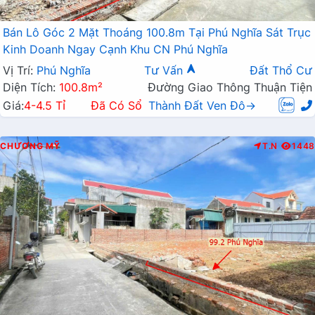
Bán Lô Góc 2 Mặt Thoáng 100.8m Tại Phú Nghĩa Sát Trục
Kinh Doanh Ngay Cạnh Khu CN Phú Nghĩa
Vị Trí:
Phú Nghĩa
Tư Vấn
Đất Thổ Cư
Diện Tích:
100.8m²
Đường Giao Thông Thuận Tiện
Giá:
4-4.5 Tỉ
Đã Có Sổ
Thành Đất Ven Đô→
CHƯƠNG MỸ
T.N
1448