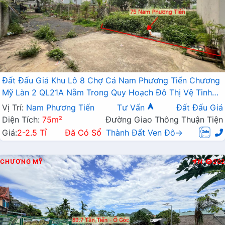
Đất Đấu Giá Khu Lô 8 Chợ Cá Nam Phương Tiến Chương
Mỹ Làn 2 QL21A Nằm Trong Quy Hoạch Đô Thị Vệ Tinh
Xuân Mai
Vị Trí:
Nam Phương Tiến
Tư Vấn
Đất Đấu Giá
Diện Tích:
75m²
Đường Giao Thông Thuận Tiện
Giá:
2-2.5 Tỉ
Đã Có Sổ
Thành Đất Ven Đô→
CHƯƠNG MỸ
N
202