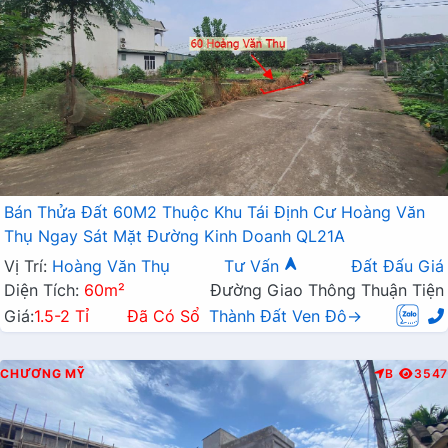
Bán Thửa Đất 60M2 Thuộc Khu Tái Định Cư Hoàng Văn
Thụ Ngay Sát Mặt Đường Kinh Doanh QL21A
Vị Trí:
Hoàng Văn Thụ
Tư Vấn
Đất Đấu Giá
Diện Tích:
60m²
Đường Giao Thông Thuận Tiện
Giá:
1.5-2 Tỉ
Đã Có Sổ
Thành Đất Ven Đô→
CHƯƠNG MỸ
B
3547