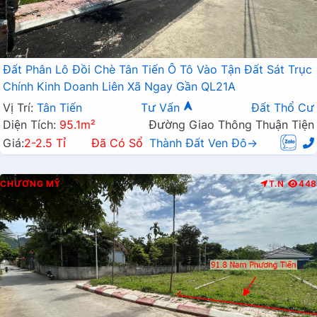
Đất Phân Lô Đồi Chè Tân Tiến Ô Tô Vào Tận Đất Sát Trục
Chính Kinh Doanh Liên Xã Ngay Gần QL21A
Vị Trí:
Tân Tiến
Tư Vấn
Đất Thổ Cư
Diện Tích:
95.1m²
Đường Giao Thông Thuận Tiện
Giá:
2-2.5 Tỉ
Đã Có Sổ
Thành Đất Ven Đô→
CHƯƠNG MỸ
T.N
448