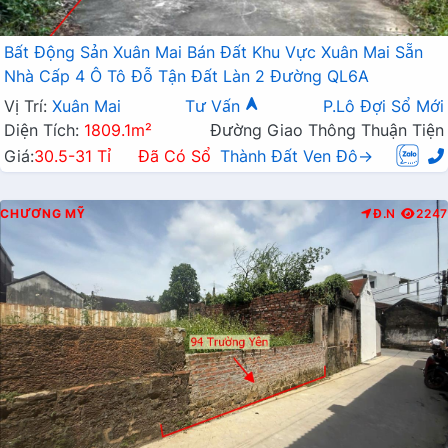
Bất Động Sản Xuân Mai Bán Đất Khu Vực Xuân Mai Sẵn
Nhà Cấp 4 Ô Tô Đỗ Tận Đất Làn 2 Đường QL6A
Vị Trí:
Xuân Mai
Tư Vấn
P.Lô Đợi Sổ Mới
Diện Tích:
1809.1m²
Đường Giao Thông Thuận Tiện
Giá:
30.5-31 Tỉ
Đã Có Sổ
Thành Đất Ven Đô→
CHƯƠNG MỸ
Đ.N
2247