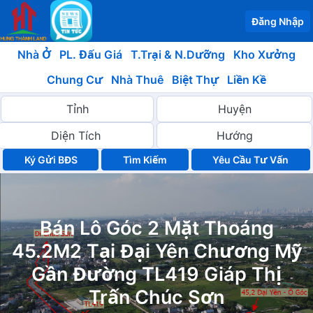
Đăng Nhập
Nhà Ở
PL. Đấu Giá
T.Trại & N.Dưỡng
Kho Xưởng
Chung Cư
Nhà Thuê
Biệt Thự
Liền Kề
Ký Gửi BĐS
Yêu Cầu Tư Vấn
Bán Lô Góc 2 Mặt Thoáng
45.2M2 Tại Đại Yên Chương Mỹ
Gần Đường TL419 Giáp Thị
Trấn Chúc Sơn