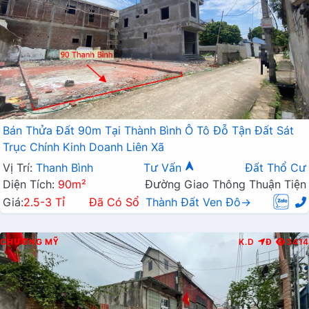
Bán Thửa Đất 90m Tại Thành Bình Ô Tô Đỗ Tận Đất Sát
Trục Chính Kinh Doanh Liên Xã
Vị Trí:
Thanh Bình
Tư Vấn
Đất Thổ Cư
Diện Tích:
90m²
Đường Giao Thông Thuận Tiện
Giá:
2.5-3 Tỉ
Đã Có Sổ
Thành Đất Ven Đô→
CHƯƠNG MỸ
K.D
Đ
3414