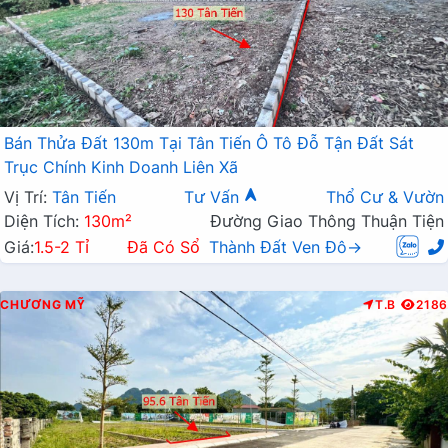
Bán Thửa Đất 130m Tại Tân Tiến Ô Tô Đỗ Tận Đất Sát
Trục Chính Kinh Doanh Liên Xã
Vị Trí:
Tân Tiến
Tư Vấn
Thổ Cư & Vườn
Diện Tích:
130m²
Đường Giao Thông Thuận Tiện
Giá:
1.5-2 Tỉ
Đã Có Sổ
Thành Đất Ven Đô→
CHƯƠNG MỸ
T.B
2186