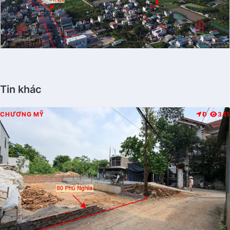
Tin khác
CHƯƠNG MỸ
Đ
341