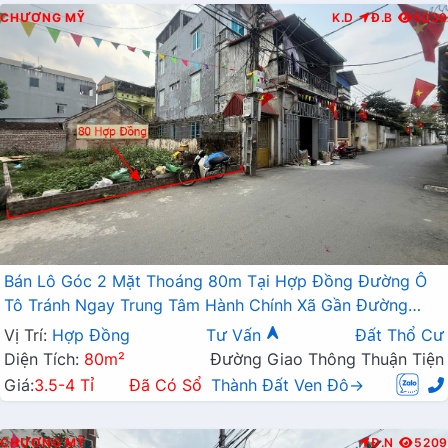
CHƯƠNG MỸ
K.D
Đ.B
5039
Bán Lô Góc 2 Mặt Thoáng 80m Tại Hợp Đồng Đường Ô
Tô Tránh Ngay Trung Tâm Hành Chính Xã Gần Đường
TL419
Vị Trí:
Hợp Đồng
Tư Vấn
Đất Thổ Cư
Diện Tích:
80m²
Đường Giao Thông Thuận Tiện
Giá:
3.5-4 Tỉ
Đã Có Sổ
Thành Đất Ven Đô→
CHƯƠNG MỸ
Đ.N
5209