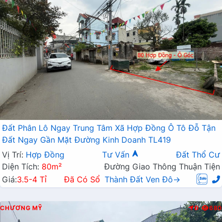
Đất Phân Lô Ngay Trung Tâm Xã Hợp Đồng Ô Tô Đỗ Tận
Đất Ngay Gần Mặt Đường Kinh Doanh TL419
Vị Trí:
Hợp Đồng
Tư Vấn
Đất Thổ Cư
Diện Tích:
80m²
Đường Giao Thông Thuận Tiện
Giá:
3.5-4 Tỉ
Đã Có Sổ
Thành Đất Ven Đô→
CHƯƠNG MỸ
Đ
680