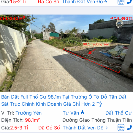
Giá:
1.5-2 Tỉ
Đã Có Sổ
Thành Đất Ven Đô→
CHƯƠNG MỸ
T.B
374
Bán Đất Full Thổ Cư 98.1m Tại Trường Ô Tô Đỗ Tận Đất
Sát Trục Chính Kinh Doanh Giá Chỉ Hơn 2 Tỷ
Vị Trí:
Trường Yên
Tư Vấn
Đất Thổ Cư
Diện Tích:
98.1m²
Đường Giao Thông Thuận Tiện
Giá:
2.5-3 Tỉ
Đã Có Sổ
Thành Đất Ven Đô→