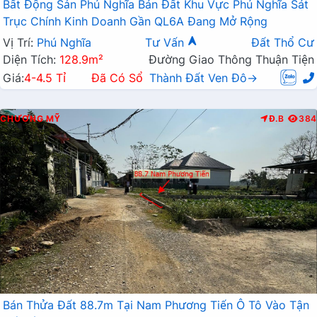
Bất Động Sản Phú Nghĩa Bán Đất Khu Vực Phú Nghĩa Sát
Trục Chính Kinh Doanh Gần QL6A Đang Mở Rộng
Vị Trí:
Phú Nghĩa
Tư Vấn
Đất Thổ Cư
Diện Tích:
128.9m²
Đường Giao Thông Thuận Tiện
Giá:
4-4.5 Tỉ
Đã Có Sổ
Thành Đất Ven Đô→
CHƯƠNG MỸ
Đ.B
384
Bán Thửa Đất 88.7m Tại Nam Phương Tiến Ô Tô Vào Tận