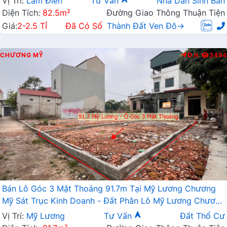
Vị Trí:
Lam Điền
Tư Vấn
Nhà Dân Sinh Bán
Diện Tích:
82.5m²
Đường Giao Thông Thuận Tiện
Giá:
2-2.5 Tỉ
Đã Có Sổ
Thành Đất Ven Đô→
CHƯƠNG MỸ
Đ.N
3494
Bán Lô Góc 3 Mặt Thoáng 91.7m Tại Mỹ Lương Chương
Mỹ Sát Trục Kinh Doanh - Đất Phân Lô Mỹ Lương Chương
Mỹ
Vị Trí:
Mỹ Lương
Tư Vấn
Đất Thổ Cư