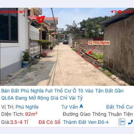
CHƯƠNG MỸ
T
13107
Bán Đất Phú Nghĩa Full Thổ Cư Ô Tô Vào Tận Đất Gần
QL6A Đang Mở Rộng Giá Chỉ Vài Tỷ
Vị Trí:
Phú Nghĩa
Tư Vấn
Đất Thổ Cư
Diện Tích:
92m²
Đường Giao Thông Thuận Tiện
Giá:
3.5-4 Tỉ
Đã Có Sổ
Thành Đất Ven Đô→