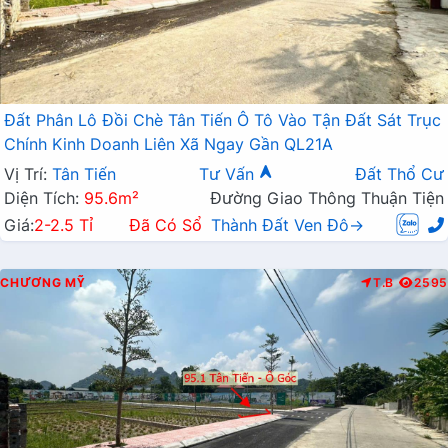
Đất Phân Lô Đồi Chè Tân Tiến Ô Tô Vào Tận Đất Sát Trục
Chính Kinh Doanh Liên Xã Ngay Gần QL21A
Vị Trí:
Tân Tiến
Tư Vấn
Đất Thổ Cư
Diện Tích:
95.6m²
Đường Giao Thông Thuận Tiện
Giá:
2-2.5 Tỉ
Đã Có Sổ
Thành Đất Ven Đô→
CHƯƠNG MỸ
T.B
2595