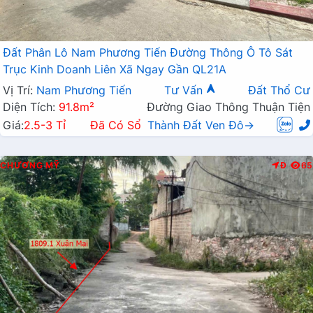
Đất Phân Lô Nam Phương Tiến Đường Thông Ô Tô Sát
Trục Kinh Doanh Liên Xã Ngay Gần QL21A
Vị Trí:
Nam Phương Tiến
Tư Vấn
Đất Thổ Cư
Diện Tích:
91.8m²
Đường Giao Thông Thuận Tiện
Giá:
2.5-3 Tỉ
Đã Có Sổ
Thành Đất Ven Đô→
CHƯƠNG MỸ
Đ
65