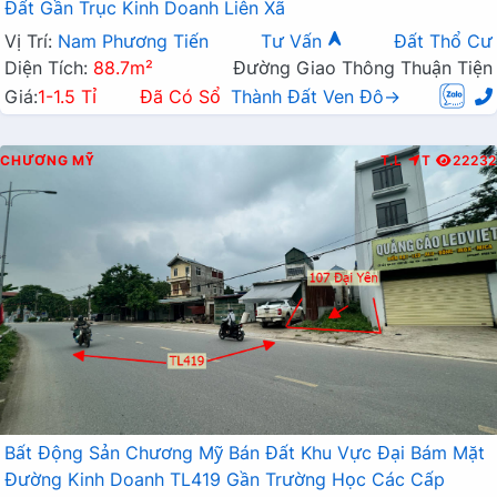
Đất Gần Trục Kinh Doanh Liên Xã
Vị Trí:
Nam Phương Tiến
Tư Vấn
Đất Thổ Cư
Diện Tích:
88.7m²
Đường Giao Thông Thuận Tiện
Giá:
1-1.5 Tỉ
Đã Có Sổ
Thành Đất Ven Đô→
CHƯƠNG MỸ
T.L
T
22232
Bất Động Sản Chương Mỹ Bán Đất Khu Vực Đại Bám Mặt
Đường Kinh Doanh TL419 Gần Trường Học Các Cấp