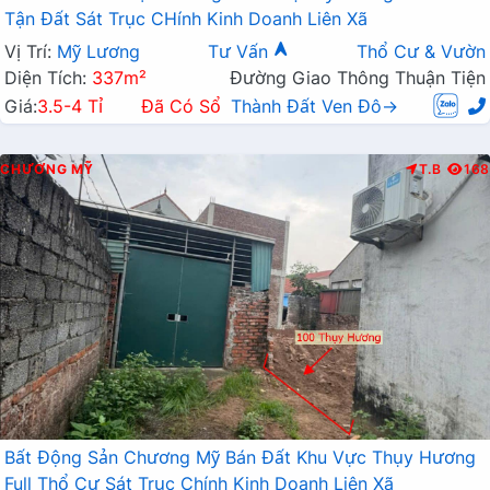
Tận Đất Sát Trục CHính Kinh Doanh Liên Xã
Vị Trí:
Mỹ Lương
Tư Vấn
Thổ Cư & Vườn
Diện Tích:
337m²
Đường Giao Thông Thuận Tiện
Giá:
3.5-4 Tỉ
Đã Có Sổ
Thành Đất Ven Đô→
CHƯƠNG MỸ
T.B
168
Bất Động Sản Chương Mỹ Bán Đất Khu Vực Thụy Hương
Full Thổ Cư Sát Trục Chính Kinh Doanh Liên Xã