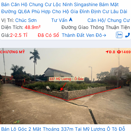
Bán Căn Hộ Chung Cư Lộc Ninh Singashine Bám Mặt
Đường QL6A Phù Hợp Cho Hộ Gia Đình Định Cư Lâu Dài
Vị Trí:
Chúc Sơn
Tư Vấn
Căn Hộ/ Chung Cư
Diện Tích:
48.9m²
Đường Giao Thông Thuận Tiện
Giá:
2-2.5 Tỉ
Đã Có Sổ
Thành Đất Ven Đô→
CHƯƠNG MỸ
Đ.B
1469
Bán Lô Góc 2 Mặt Thoáng 337m Tại Mỹ Lương Ô Tô Đỗ