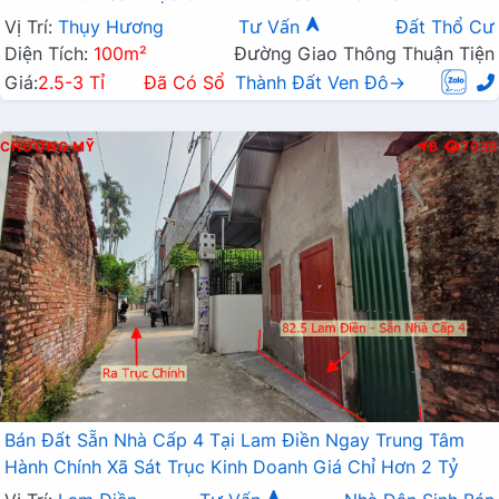
Vị Trí:
Thụy Hương
Tư Vấn
Đất Thổ Cư
Diện Tích:
100m²
Đường Giao Thông Thuận Tiện
Giá:
2.5-3 Tỉ
Đã Có Sổ
Thành Đất Ven Đô→
CHƯƠNG MỸ
B
7035
Bán Đất Sẵn Nhà Cấp 4 Tại Lam Điền Ngay Trung Tâm
Hành Chính Xã Sát Trục Kinh Doanh Giá Chỉ Hơn 2 Tỷ