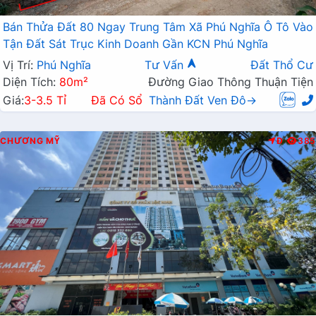
Bán Thửa Đất 80 Ngay Trung Tâm Xã Phú Nghĩa Ô Tô Vào
Tận Đất Sát Trục Kinh Doanh Gần KCN Phú Nghĩa
Vị Trí:
Phú Nghĩa
Tư Vấn
Đất Thổ Cư
Diện Tích:
80m²
Đường Giao Thông Thuận Tiện
Giá:
3-3.5 Tỉ
Đã Có Sổ
Thành Đất Ven Đô→
CHƯƠNG MỸ
Đ
385