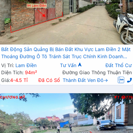
Bất Động Sản Quảng Bị Bán Đất Khu Vực Lam Điền 2 Mặt
Thoáng Đường Ô Tô Tránh Sát Trục Chính Kinh Doanh
Liên Xã
Vị Trí:
Lam Điền
Tư Vấn
Đất Thổ Cư
Diện Tích:
94m²
Đường Giao Thông Thuận Tiện
Giá:
4-4.5 Tỉ
Đã Có Sổ
Thành Đất Ven Đô→
CHƯƠNG MỸ
T
779