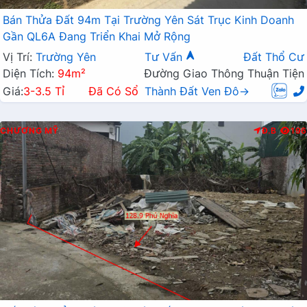
Bán Thửa Đất 94m Tại Trường Yên Sát Trục Kinh Doanh
Gần QL6A Đang Triển Khai Mở Rộng
Vị Trí:
Trường Yên
Tư Vấn
Đất Thổ Cư
Diện Tích:
94m²
Đường Giao Thông Thuận Tiện
Giá:
3-3.5 Tỉ
Đã Có Sổ
Thành Đất Ven Đô→
CHƯƠNG MỸ
Đ.B
196