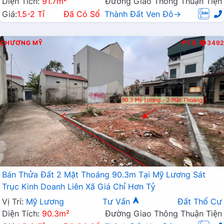
Diện Tích:
91.7m²
Đường Giao Thông Thuận Tiện
Giá:
1.5-2 Tỉ
Đã Có Sổ
Thành Đất Ven Đô→
CHƯƠNG MỸ
T.B
3492
Bán Thửa Đất 2 Mặt Thoáng 90.3m Tại Mỹ Lương Sát
Trục Kinh Doanh Liên Xã Giá Chỉ Hơn Tỷ
Vị Trí:
Mỹ Lương
Tư Vấn
Đất Thổ Cư
Diện Tích:
90.3m²
Đường Giao Thông Thuận Tiện