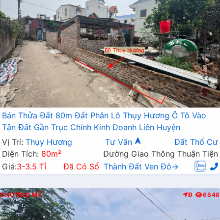
Bán Thửa Đất 80m Đất Phân Lô Thụy Hương Ô Tô Vào
Tận Đất Gần Trục Chính Kinh Doanh Liên Huyện
Vị Trí:
Thụy Hương
Tư Vấn
Đất Thổ Cư
Diện Tích:
80m²
Đường Giao Thông Thuận Tiện
Giá:
3-3.5 Tỉ
Đã Có Sổ
Thành Đất Ven Đô→
CHƯƠNG MỸ
Đ
6648