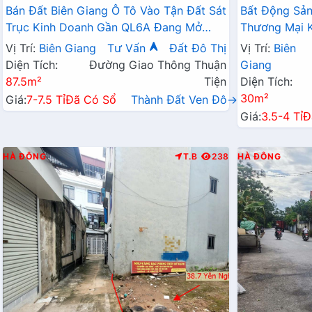
Bán Đất Biên Giang Ô Tô Vào Tận Đất Sát
Bất Động Sả
Trục Kinh Doanh Gần QL6A Đang Mở
Thương Mại K
Rộng
Tận Cửa Gần 
Vị Trí:
Biên Giang
Tư Vấn
Đất Đô Thị
Vị Trí:
Biên
Diện Tích:
Đường Giao Thông Thuận
Giang
87.5m²
Tiện
Diện Tích:
30m²
Giá:
7-7.5 Tỉ
Đã Có Sổ
Thành Đất Ven Đô→
Giá:
3.5-4 Tỉ
Đ
HÀ ĐÔNG
T.B
238
HÀ ĐÔNG