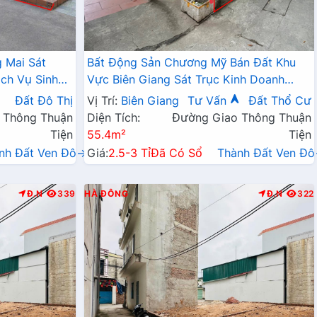
 Mai Sát
Bất Động Sản Chương Mỹ Bán Đất Khu
ch Vụ Sinh
Vực Biên Giang Sát Trục Kinh Doanh
Ngay Gần QL6A, Cầu Mai Lĩnh Đang Mở
Đất Đô Thị
Vị Trí:
Biên Giang
Tư Vấn
Đất Thổ Cư
Rộng
 Thông Thuận
Diện Tích:
Đường Giao Thông Thuận
Tiện
55.4m²
Tiện
nh Đất Ven Đô→
Giá:
2.5-3 Tỉ
Đã Có Sổ
Thành Đất Ven Đ
Đ.N
339
HÀ ĐÔNG
Đ.N
322