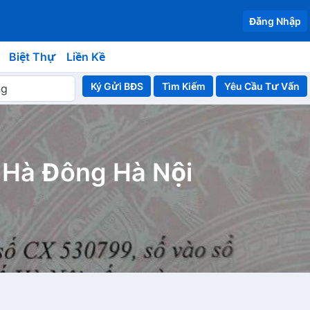
Đăng Nhập
Biệt Thự
Liền Kề
Ký Gửi BĐS
Yêu Cầu Tư Vấn
 Hà Đông Hà Nội