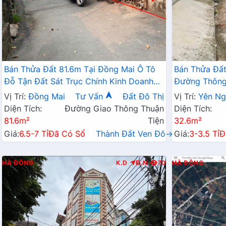
Bán Thửa Đất 81.6m Tại Đồng Mai Ô Tô
Bán Thửa Đất
Đỗ Tận Đất Sát Trục Chính Kinh Doanh
Đường Thông 
Ngay Gần Khu Dịch Vụ Sinh Thái
Doanh Gần QL
Vị Trí:
Đồng Mai
Tư Vấn
Đất Đô Thị
Vị Trí:
Yên Ng
Diện Tích:
Đường Giao Thông Thuận
Diện Tích:
81.6m²
Tiện
32.6m²
Giá:
6.5-7 Tỉ
Đã Có Sổ
Thành Đất Ven Đô→
Giá:
3-3.5 Tỉ
Đ
HÀ ĐÔNG
K.D
Đ.N
70
HÀ ĐÔNG