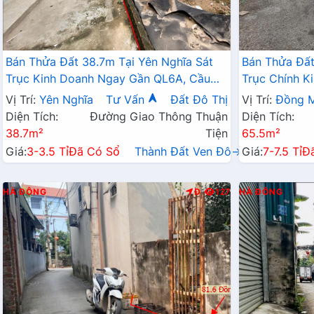
Bán Thửa Đất 38.7m Tại Yên Nghĩa Sát
Bán Thửa Đất
Trục Kinh Doanh Ngay Gần QL6A, Cầu
Trục Chính K
Mai Lĩnh Đang Mở Rộng
Sinh Thái Đồ
Vị Trí:
Yên Nghĩa
Tư Vấn
Đất Đô Thị
Vị Trí:
Đồng M
Diện Tích:
Đường Giao Thông Thuận
Diện Tích:
38.7m²
Tiện
65.5m²
Giá:
3-3.5 Tỉ
Đã Có Sổ
Thành Đất Ven Đô→
Giá:
7-7.5 Tỉ
Đ
HÀ ĐÔNG
Đ
127
HÀ ĐÔNG