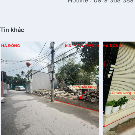
Hotline : 0919 368 389
Tin khác
HÀ ĐÔNG
K.D
T.B
7620
HÀ ĐÔNG