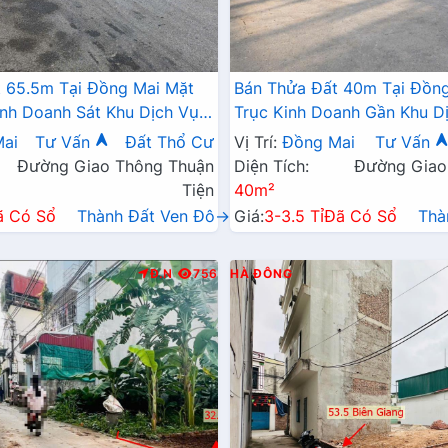
 65.5m Tại Đồng Mai Mặt
Bán Thửa Đất 40m Tại Đồng
inh Doanh Sát Khu Dịch Vụ
Trục Kinh Doanh Gần Khu Dị
ng Mai
Thái Đồng Mai
ai
Tư Vấn
Đất Thổ Cư
Vị Trí:
Đồng Mai
Tư Vấn
Đường Giao Thông Thuận
Diện Tích:
Đường Giao
Tiện
40m²
ã Có Sổ
Thành Đất Ven Đô→
Giá:
3-3.5 Tỉ
Đã Có Sổ
Thà
Đ.N
756
HÀ ĐÔNG