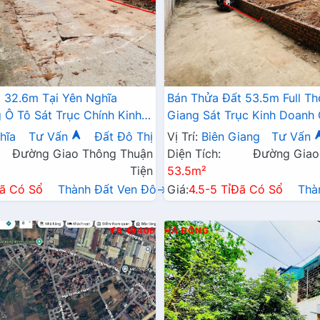
 32.6m Tại Yên Nghĩa
Bán Thửa Đất 53.5m Full Th
Ô Tô Sát Trục Chính Kinh
Giang Sát Trục Kinh Doanh
6A , Cầu Mai Lĩnh Mở Rộng
Đang Triển Khai Mở Rộng
hĩa
Tư Vấn
Đất Đô Thị
Vị Trí:
Biên Giang
Tư Vấn
Đường Giao Thông Thuận
Diện Tích:
Đường Giao
Tiện
53.5m²
ã Có Sổ
Thành Đất Ven Đô→
Giá:
4.5-5 Tỉ
Đã Có Sổ
Thà
B
409
HÀ ĐÔNG