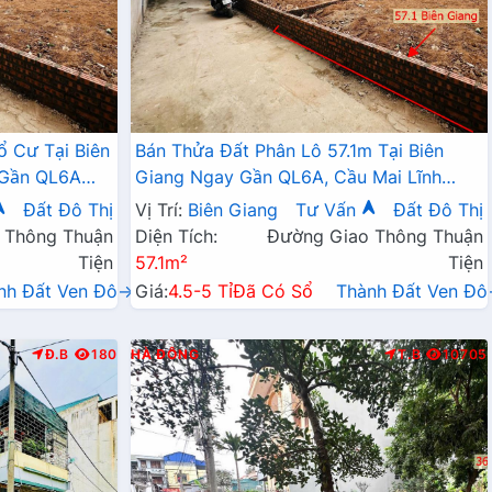
ổ Cư Tại Biên
Bán Thửa Đất Phân Lô 57.1m Tại Biên
 Gần QL6A
Giang Ngay Gần QL6A, Cầu Mai Lĩnh
Đang Mở Rộng Giá Chỉ Vài Tỷ
Đất Đô Thị
Vị Trí:
Biên Giang
Tư Vấn
Đất Đô Thị
 Thông Thuận
Diện Tích:
Đường Giao Thông Thuận
Tiện
57.1m²
Tiện
nh Đất Ven Đô→
Giá:
4.5-5 Tỉ
Đã Có Sổ
Thành Đất Ven Đ
Đ.B
180
HÀ ĐÔNG
T.B
10705