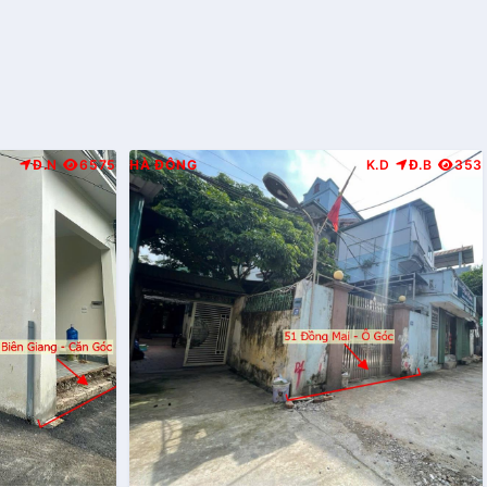
Đ.N
6575
HÀ ĐÔNG
K.D
Đ.B
353