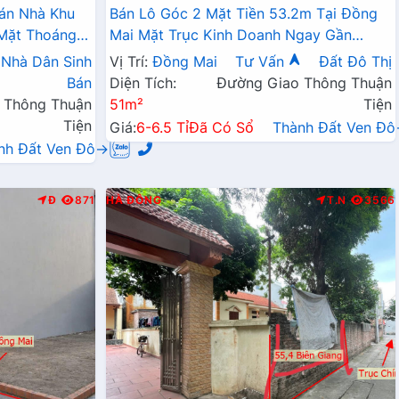
án Nhà Khu
Bán Lô Góc 2 Mặt Tiền 53.2m Tại Đồng
 Mặt Thoáng Ô
Mai Mặt Trục Kinh Doanh Ngay Gần
ính Kinh
QL6A Đang Triển Khai Mở Rộng
Nhà Dân Sinh
Vị Trí:
Đồng Mai
Tư Vấn
Đất Đô Thị
Bán
Diện Tích:
Đường Giao Thông Thuận
 Thông Thuận
51m²
Tiện
Tiện
Giá:
6-6.5 Tỉ
Đã Có Sổ
Thành Đất Ven Đ
nh Đất Ven Đô→
Đ
871
HÀ ĐÔNG
T.N
3566