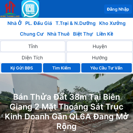
Đăng Nhập
Nhà Ở
PL. Đấu Giá
T.Trại & N.Dưỡng
Kho Xưởng
Chung Cư
Nhà Thuê
Biệt Thự
Liền Kề
Ký Gửi BĐS
Yêu Cầu Tư Vấn
Bán Thửa Đất 38m Tại Biên
Giang 2 Mặt Thoáng Sát Trục
Kinh Doanh Gần QL6A Đang Mở
Rộng