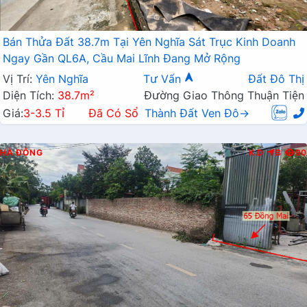
Bán Thửa Đất 38.7m Tại Yên Nghĩa Sát Trục Kinh Doanh
Ngay Gần QL6A, Cầu Mai Lĩnh Đang Mở Rộng
Vị Trí:
Yên Nghĩa
Tư Vấn
Đất Đô Thị
Diện Tích:
38.7m²
Đường Giao Thông Thuận Tiện
Giá:
3-3.5 Tỉ
Đã Có Sổ
Thành Đất Ven Đô→
HÀ ĐÔNG
K.D
B
90