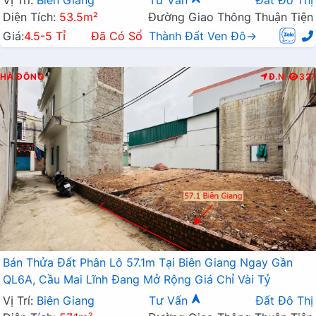
Vị Trí:
Biên Giang
Tư Vấn
Đất Đô Thị
Diện Tích:
53.5m²
Đường Giao Thông Thuận Tiện
Giá:
4.5-5 Tỉ
Đã Có Sổ
Thành Đất Ven Đô→
HÀ ĐÔNG
Đ.N
327
Bán Thửa Đất Phân Lô 57.1m Tại Biên Giang Ngay Gần
QL6A, Cầu Mai Lĩnh Đang Mở Rộng Giá Chỉ Vài Tỷ
Vị Trí:
Biên Giang
Tư Vấn
Đất Đô Thị