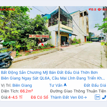
HÀ ĐÔNG
Đ.B
186
Bất Động Sản Chương Mỹ Bán Đất Đấu Giá Thờn Bơn
Biên Giang Ngay Sát QL6A, Cầu Mai Lĩnh Đang Triển Khai
Mở Rộng
Vị Trí:
Biên Giang
Tư Vấn
Đất Đấu Giá
Diện Tích:
66.2m²
Đường Giao Thông Thuận Tiện
Giá:
4-4.5 Tỉ
Đã Có Sổ
Thành Đất Ven Đô→