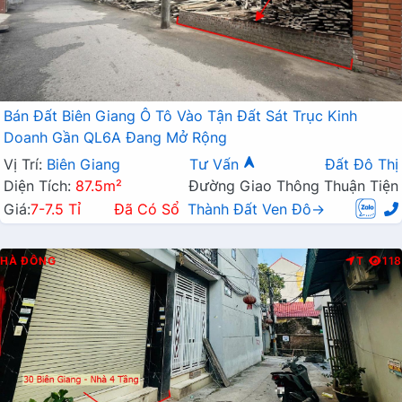
Bán Đất Biên Giang Ô Tô Vào Tận Đất Sát Trục Kinh
Doanh Gần QL6A Đang Mở Rộng
Vị Trí:
Biên Giang
Tư Vấn
Đất Đô Thị
Diện Tích:
87.5m²
Đường Giao Thông Thuận Tiện
Giá:
7-7.5 Tỉ
Đã Có Sổ
Thành Đất Ven Đô→
HÀ ĐÔNG
T
118