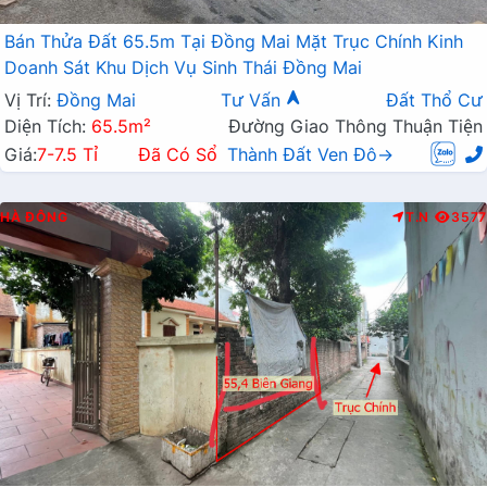
Bán Thửa Đất 65.5m Tại Đồng Mai Mặt Trục Chính Kinh
Doanh Sát Khu Dịch Vụ Sinh Thái Đồng Mai
Vị Trí:
Đồng Mai
Tư Vấn
Đất Thổ Cư
Diện Tích:
65.5m²
Đường Giao Thông Thuận Tiện
Giá:
7-7.5 Tỉ
Đã Có Sổ
Thành Đất Ven Đô→
HÀ ĐÔNG
T.N
3577