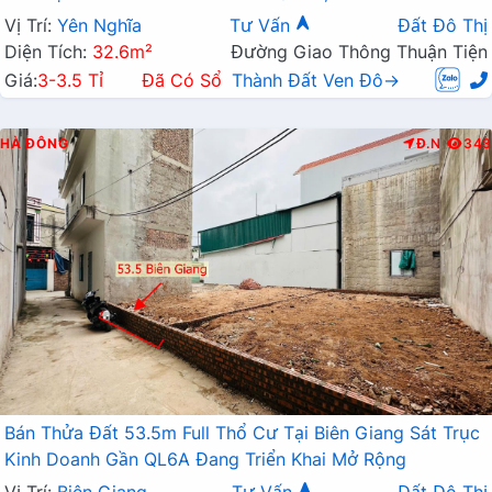
Rộng
Vị Trí:
Yên Nghĩa
Tư Vấn
Đất Đô Thị
Diện Tích:
32.6m²
Đường Giao Thông Thuận Tiện
Giá:
3-3.5 Tỉ
Đã Có Sổ
Thành Đất Ven Đô→
HÀ ĐÔNG
Đ.N
343
Bán Thửa Đất 53.5m Full Thổ Cư Tại Biên Giang Sát Trục
Kinh Doanh Gần QL6A Đang Triển Khai Mở Rộng