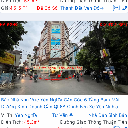
Diện Tích:
57.1m²
Đường Giao Thông Thuận Tiện
Giá:
4.5-5 Tỉ
Đã Có Sổ
Thành Đất Ven Đô→
HÀ ĐÔNG
K.D
Đ.N
75
Bán Nhà Khu Vực Yên Nghĩa Căn Góc 6 Tầng Bám Mặt
Đường Kinh Doanh Gần QL6A Cạnh Bến Xe Yên Nghĩa
Vị Trí:
Yên Nghĩa
Tư Vấn
Nhà Dân Sinh Bán
Diện Tích:
45.3m²
Đường Giao Thông Thuận Tiện