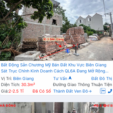
Bất Động Sản Chương Mỹ Bán Đất Khu Vực Biên Giang
Sát Trục Chính Kinh Doanh Cách QL6A Đang Mở Rộng
Chỉ Vài Trăm Mét
Vị Trí:
Biên Giang
Tư Vấn
Đất Đô Thị
Diện Tích:
30.3m²
Đường Giao Thông Thuận Tiện
Giá:
2-2.5 Tỉ
Đã Có Sổ
Thành Đất Ven Đô→
HÀ ĐÔNG
Đ.B
418