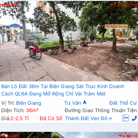
HÀ ĐÔNG
T.B
10718
Bán Lô Đất 36m Tại Biên Giang Sát Trục Kinh Doanh
Cách QL6A Đang Mở Rộng Chỉ Vài Trăm Mét
Vị Trí:
Biên Giang
Tư Vấn
Đất Thổ Cư
Diện Tích:
36m²
Đường Giao Thông Thuận Tiện
Giá:
2-2.5 Tỉ
Đã Có Sổ
Thành Đất Ven Đô→
HÀ ĐÔNG
N
110