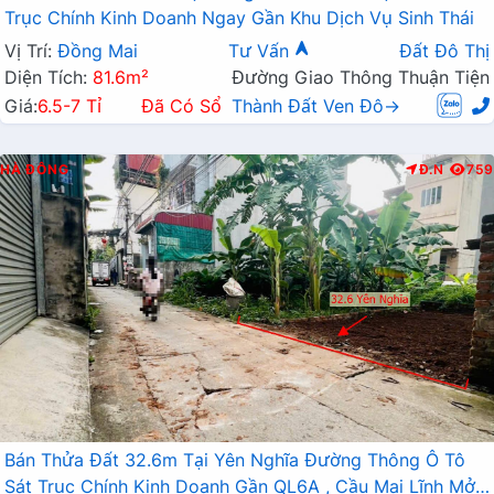
Trục Chính Kinh Doanh Ngay Gần Khu Dịch Vụ Sinh Thái
Vị Trí:
Đồng Mai
Tư Vấn
Đất Đô Thị
Diện Tích:
81.6m²
Đường Giao Thông Thuận Tiện
Giá:
6.5-7 Tỉ
Đã Có Sổ
Thành Đất Ven Đô→
HÀ ĐÔNG
Đ.N
759
Bán Thửa Đất 32.6m Tại Yên Nghĩa Đường Thông Ô Tô
Sát Trục Chính Kinh Doanh Gần QL6A , Cầu Mai Lĩnh Mở