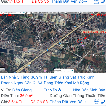
Giá:
17-17.5 Tỉ
Đã Có Sổ
Thành Đất Ven Đô→
HÀ ĐÔNG
B
419
Bán Nhà 3 Tầng 36.9m Tại Biên Giang Sát Trục Kinh
Doanh Ngay Gần QL6A Đang Triển Khai Mở Rộng
Vị Trí:
Biên Giang
Tư Vấn
Nhà Dân Sinh Bán
Diện Tích:
36.9m²
Đường Giao Thông Thuận Tiện
Giá:
3.5-4 Tỉ
Đã Có Sổ
Thành Đất Ven Đô→