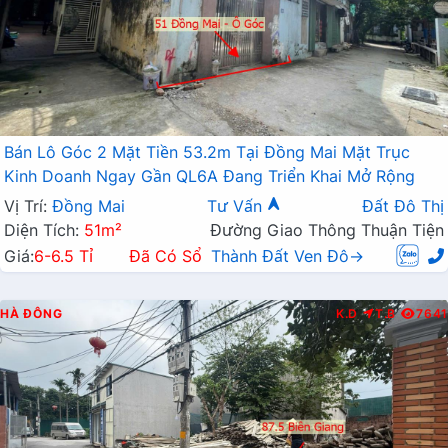
Bán Lô Góc 2 Mặt Tiền 53.2m Tại Đồng Mai Mặt Trục
Kinh Doanh Ngay Gần QL6A Đang Triển Khai Mở Rộng
Vị Trí:
Đồng Mai
Tư Vấn
Đất Đô Thị
Diện Tích:
51m²
Đường Giao Thông Thuận Tiện
Giá:
6-6.5 Tỉ
Đã Có Sổ
Thành Đất Ven Đô→
HÀ ĐÔNG
K.D
T.B
7641