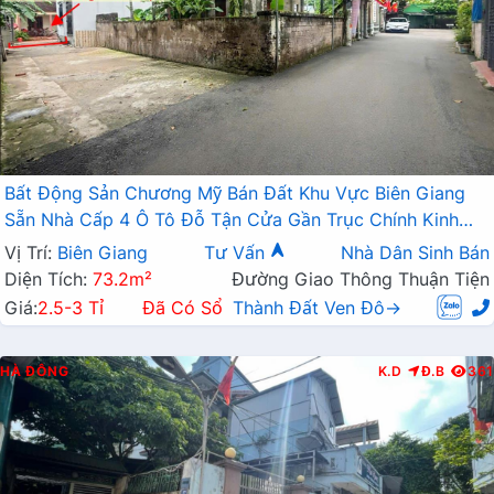
Bất Động Sản Chương Mỹ Bán Đất Khu Vực Biên Giang
Sẵn Nhà Cấp 4 Ô Tô Đỗ Tận Cửa Gần Trục Chính Kinh
Doanh
Vị Trí:
Biên Giang
Tư Vấn
Nhà Dân Sinh Bán
Diện Tích:
73.2m²
Đường Giao Thông Thuận Tiện
Giá:
2.5-3 Tỉ
Đã Có Sổ
Thành Đất Ven Đô→
HÀ ĐÔNG
K.D
Đ.B
361