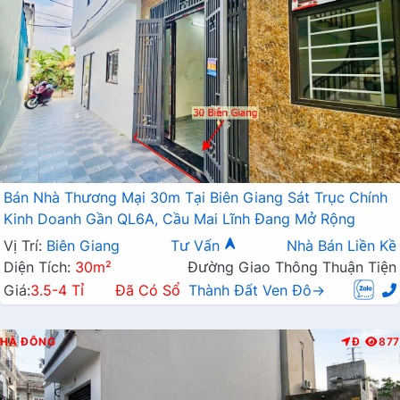
Bán Nhà Thương Mại 30m Tại Biên Giang Sát Trục Chính
Kinh Doanh Gần QL6A, Cầu Mai Lĩnh Đang Mở Rộng
Vị Trí:
Biên Giang
Tư Vấn
Nhà Bán Liền Kề
Diện Tích:
30m²
Đường Giao Thông Thuận Tiện
Giá:
3.5-4 Tỉ
Đã Có Sổ
Thành Đất Ven Đô→
HÀ ĐÔNG
Đ
877