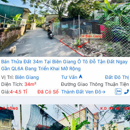
Bán Thửa Đất 34m Tại Biên Giang Ô Tô Đỗ Tận Đất Ngay
Gần QL6A Đang Triển Khai Mở Rộng
Vị Trí:
Biên Giang
Tư Vấn
Đất Đô Thị
Diện Tích:
34m²
Đường Giao Thông Thuận Tiện
Giá:
4-4.5 Tỉ
Đã Có Sổ
Thành Đất Ven Đô→
HÀ ĐÔNG
K.D
N
7248