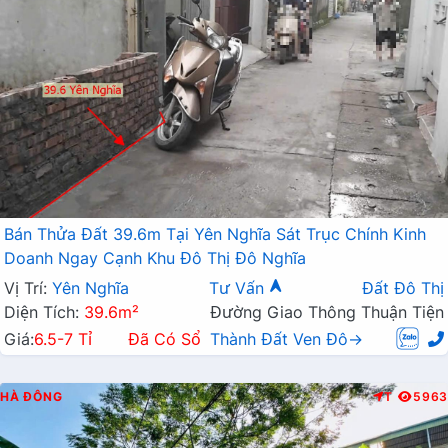
Bán Thửa Đất 39.6m Tại Yên Nghĩa Sát Trục Chính Kinh
Doanh Ngay Cạnh Khu Đô Thị Đô Nghĩa
Vị Trí:
Yên Nghĩa
Tư Vấn
Đất Đô Thị
Diện Tích:
39.6m²
Đường Giao Thông Thuận Tiện
Giá:
6.5-7 Tỉ
Đã Có Sổ
Thành Đất Ven Đô→
HÀ ĐÔNG
T
5963