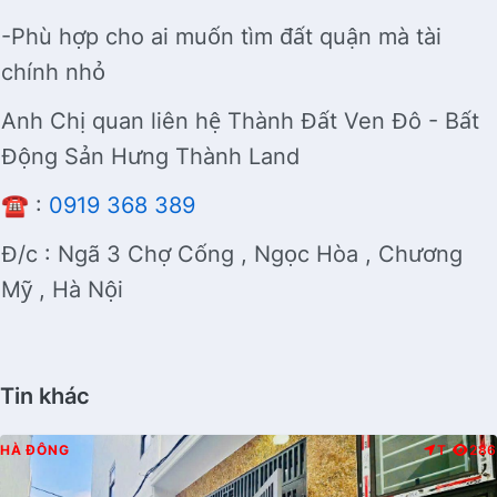
-Phù hợp cho ai muốn tìm đất quận mà tài
chính nhỏ
Anh Chị quan liên hệ Thành Đất Ven Đô - Bất
Động Sản Hưng Thành Land
☎️ :
0919 368 389
Đ/c : Ngã 3 Chợ Cống , Ngọc Hòa , Chương
Mỹ , Hà Nội
Tin khác
HÀ ĐÔNG
T
286