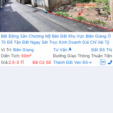
Bất Động Sản Chương Mỹ Bán Đất Khu Vực Biên Giang Ô
Tô Đỗ Tận Đất Ngay Sát Trục Kinh Doanh Giá Chỉ Vài Tỷ
Vị Trí:
Biên Giang
Tư Vấn
Đất Đô Thị
Diện Tích:
50m²
Đường Giao Thông Thuận Tiện
Giá:
2.5-3 Tỉ
Đã Có Sổ
Thành Đất Ven Đô→