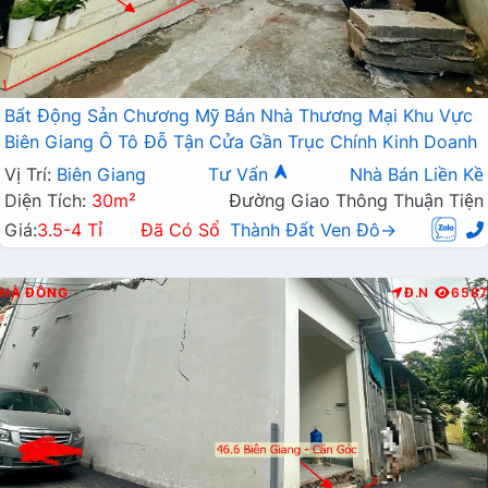
Bất Động Sản Chương Mỹ Bán Nhà Thương Mại Khu Vực
Biên Giang Ô Tô Đỗ Tận Cửa Gần Trục Chính Kinh Doanh
Vị Trí:
Biên Giang
Tư Vấn
Nhà Bán Liền Kề
Diện Tích:
30m²
Đường Giao Thông Thuận Tiện
Giá:
3.5-4 Tỉ
Đã Có Sổ
Thành Đất Ven Đô→
HÀ ĐÔNG
Đ.N
6587