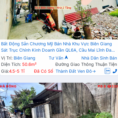
Bất Động Sản Chương Mỹ Bán Nhà Khu Vực Biên Giang
Sát Trục Chính Kinh Doanh Gần QL6A, Cầu Mai Lĩnh Đang
Mở Rộng
Vị Trí:
Biên Giang
Tư Vấn
Nhà Dân Sinh Bán
Diện Tích:
50.6m²
Đường Giao Thông Thuận Tiện
Giá:
4.5-5 Tỉ
Đã Có Sổ
Thành Đất Ven Đô→
HÀ ĐÔNG
Đ.B
320