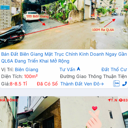
Bán Đất Biên Giang Mặt Trục Chính Kinh Doanh Ngay Gần
QL6A Đang Triển Khai Mở Rộng
Vị Trí:
Biên Giang
Tư Vấn
Đất Thổ Cư
Diện Tích:
100m²
Đường Giao Thông Thuận Tiện
Giá:
8-8.5 Tỉ
Đã Có Sổ
Thành Đất Ven Đô→
HÀ ĐÔNG
T.N
83