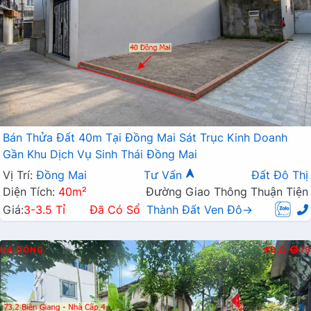
Bán Thửa Đất 40m Tại Đồng Mai Sát Trục Kinh Doanh
Gần Khu Dịch Vụ Sinh Thái Đồng Mai
Vị Trí:
Đồng Mai
Tư Vấn
Đất Đô Thị
Diện Tích:
40m²
Đường Giao Thông Thuận Tiện
Giá:
3-3.5 Tỉ
Đã Có Sổ
Thành Đất Ven Đô→
HÀ ĐÔNG
Đ.B
79