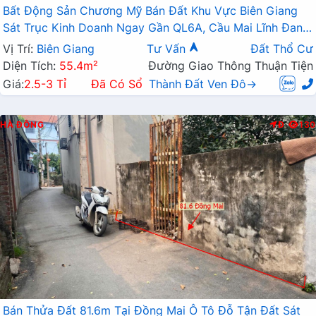
Bất Động Sản Chương Mỹ Bán Đất Khu Vực Biên Giang
Sát Trục Kinh Doanh Ngay Gần QL6A, Cầu Mai Lĩnh Đang
Mở Rộng
Vị Trí:
Biên Giang
Tư Vấn
Đất Thổ Cư
Diện Tích:
55.4m²
Đường Giao Thông Thuận Tiện
Giá:
2.5-3 Tỉ
Đã Có Sổ
Thành Đất Ven Đô→
HÀ ĐÔNG
Đ
130
Bán Thửa Đất 81.6m Tại Đồng Mai Ô Tô Đỗ Tận Đất Sát