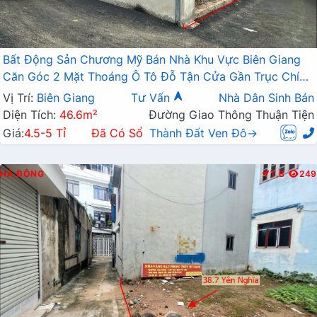
Bất Động Sản Chương Mỹ Bán Nhà Khu Vực Biên Giang
Căn Góc 2 Mặt Thoáng Ô Tô Đỗ Tận Cửa Gần Trục Chính
Kinh Doanh
Vị Trí:
Biên Giang
Tư Vấn
Nhà Dân Sinh Bán
Diện Tích:
46.6m²
Đường Giao Thông Thuận Tiện
Giá:
4.5-5 Tỉ
Đã Có Sổ
Thành Đất Ven Đô→
HÀ ĐÔNG
T.B
249