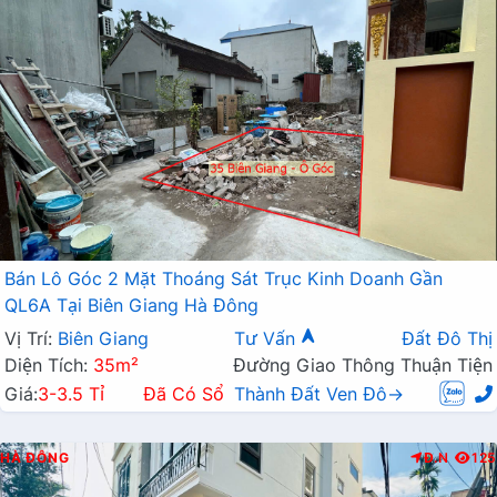
Bán Lô Góc 2 Mặt Thoáng Sát Trục Kinh Doanh Gần
QL6A Tại Biên Giang Hà Đông
Vị Trí:
Biên Giang
Tư Vấn
Đất Đô Thị
Diện Tích:
35m²
Đường Giao Thông Thuận Tiện
Giá:
3-3.5 Tỉ
Đã Có Sổ
Thành Đất Ven Đô→
HÀ ĐÔNG
Đ.N
125