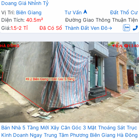
Doang Giá Nhỉnh Tỷ
Vị Trí:
Biên Giang
Tư Vấn
Đất Thổ Cư
Diện Tích:
40.5m²
Đường Giao Thông Thuận Tiện
Giá:
1.5-2 Tỉ
Đã Có Sổ
Thành Đất Ven Đô→
HÀ ĐÔNG
Đ.N
1340
Bán Nhà 5 Tầng Mới Xây Căn Góc 3 Mặt Thoáng Sát Trục
Kinh Doanh Ngay Trung Tâm Phương Biên Giang Hà Đông