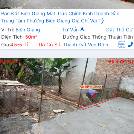
Bán Đất Biên Giang Mặt Trục Chính Kinh Doanh Gần
Trung Tâm Phường Biên Giang Giá Chỉ Vài Tỷ
Vị Trí:
Biên Giang
Tư Vấn
Đất Thổ Cư
Diện Tích:
50m²
Đường Giao Thông Thuận Tiện
Giá:
4.5-5 Tỉ
Đã Có Sổ
Thành Đất Ven Đô→
HÀ ĐÔNG
Đ.N
3747