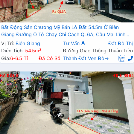
Bất Động Sản Chương Mỹ Bán Lô Đất 54.5m Ở Biên
Giang Đường Ô Tô Chạy Chỉ Cách QL6A, Cầu Mai Lĩnh
Vài Trăm Mét
Vị Trí:
Biên Giang
Tư Vấn
Đất Đô Thị
Diện Tích:
54.5m²
Đường Giao Thông Thuận Tiện
Giá:
6-6.5 Tỉ
Đã Có Sổ
Thành Đất Ven Đô→
HÀ ĐÔNG
Đ.N
94