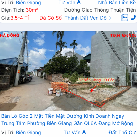
Vị Trí:
Biên Giang
Tư Vấn
Nhà Bán Liền Kề
Diện Tích:
30m²
Đường Giao Thông Thuận Tiện
Giá:
3.5-4 Tỉ
Đã Có Sổ
Thành Đất Ven Đô→
HÀ ĐÔNG
Đ.N
6906
Bán Lô Góc 2 Mặt Tiền Mặt Đường Kinh Doanh Ngay
Trung Tâm Phường Biên Giang Gần QL6A Đang Mở Rộng
Vị Trí:
Biên Giang
Tư Vấn
Đất Thổ Cư