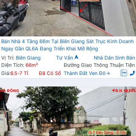
Bán Nhà 4 Tầng 66m Tại Biên Giang Sát Trục Kinh Doanh
Ngay Gần QL6A Đang Triển Khai Mở Rộng
Vị Trí:
Biên Giang
Tư Vấn
Nhà Dân Sinh Bán
Diện Tích:
66m²
Đường Giao Thông Thuận Tiện
Giá:
6.5-7 Tỉ
Đã Có Sổ
Thành Đất Ven Đô→
HÀ ĐÔNG
Đ.N
295