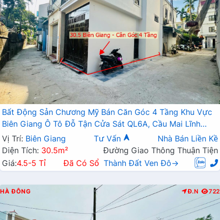
Bất Động Sản Chương Mỹ Bán Căn Góc 4 Tầng Khu Vực
Biên Giang Ô Tô Đỗ Tận Cửa Sát QL6A, Cầu Mai Lĩnh
Đang Mở Rộng
Vị Trí:
Biên Giang
Tư Vấn
Nhà Bán Liền Kề
Diện Tích:
30.5m²
Đường Giao Thông Thuận Tiện
Giá:
4.5-5 Tỉ
Đã Có Sổ
Thành Đất Ven Đô→
HÀ ĐÔNG
Đ.N
722