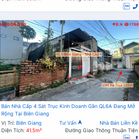
HÀ ĐÔNG
ĐB
Đ.N
1768
Bán Nhà Cấp 4 Sát Trục Kinh Doanh Gần QL6A Đang Mở
Rộng Tại Biên Giang
Vị Trí:
Biên Giang
Tư Vấn
Nhà Bán Liền Kề
Diện Tích:
41.5m²
Đường Giao Thông Thuận Tiện