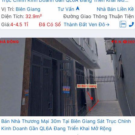
Trục Chính Kinh Doanh Gần QL6A Đang Triển Khai Mở
Rộng
Vị Trí:
Biên Giang
Tư Vấn
Nhà Bán Liền Kề
Diện Tích:
32.9m²
Đường Giao Thông Thuận Tiện
Giá:
4-4.5 Tỉ
Đã Có Sổ
Thành Đất Ven Đô→
HÀ ĐÔNG
Đ.N
260
Bán Nhà Thương Mại 30m Tại Biên Giang Sát Trục Chính
Kinh Doanh Gần QL6A Đang Triển Khai Mở Rộng