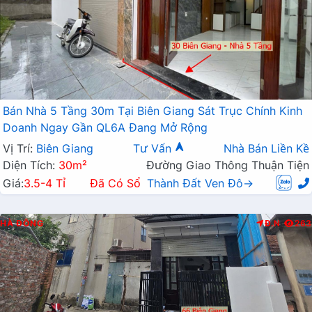
Bán Nhà 5 Tầng 30m Tại Biên Giang Sát Trục Chính Kinh
Doanh Ngay Gần QL6A Đang Mở Rộng
Vị Trí:
Biên Giang
Tư Vấn
Nhà Bán Liền Kề
Diện Tích:
30m²
Đường Giao Thông Thuận Tiện
Giá:
3.5-4 Tỉ
Đã Có Sổ
Thành Đất Ven Đô→
HÀ ĐÔNG
Đ.N
263