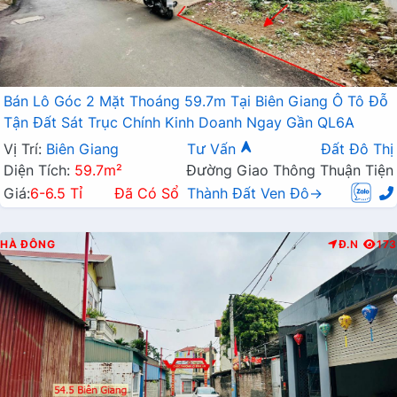
Bán Lô Góc 2 Mặt Thoáng 59.7m Tại Biên Giang Ô Tô Đỗ
Tận Đất Sát Trục Chính Kinh Doanh Ngay Gần QL6A
Vị Trí:
Biên Giang
Tư Vấn
Đất Đô Thị
Diện Tích:
59.7m²
Đường Giao Thông Thuận Tiện
Giá:
6-6.5 Tỉ
Đã Có Sổ
Thành Đất Ven Đô→
HÀ ĐÔNG
Đ.N
173