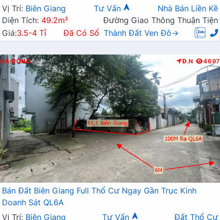
Vị Trí:
Biên Giang
Tư Vấn
Nhà Bán Liền Kề
Diện Tích:
49.2m²
Đường Giao Thông Thuận Tiện
Giá:
3.5-4 Tỉ
Đã Có Sổ
Thành Đất Ven Đô→
HÀ ĐÔNG
Đ.N
4697
Bán Đất Biên Giang Full Thổ Cư Ngay Gần Trục Kinh
Doanh Sát QL6A
Vị Trí:
Biên Giang
Tư Vấn
Đất Thổ Cư