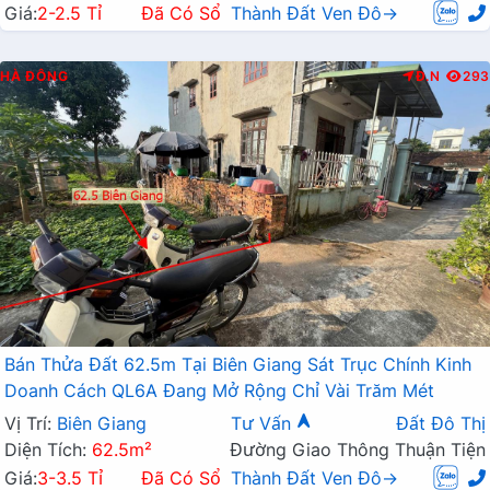
Giá:
2-2.5 Tỉ
Đã Có Sổ
Thành Đất Ven Đô→
HÀ ĐÔNG
Đ.N
293
Bán Thửa Đất 62.5m Tại Biên Giang Sát Trục Chính Kinh
Doanh Cách QL6A Đang Mở Rộng Chỉ Vài Trăm Mét
Vị Trí:
Biên Giang
Tư Vấn
Đất Đô Thị
Diện Tích:
62.5m²
Đường Giao Thông Thuận Tiện
Giá:
3-3.5 Tỉ
Đã Có Sổ
Thành Đất Ven Đô→