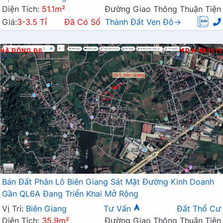
Diện Tích:
51.1m²
Đường Giao Thông Thuận Tiện
Giá:
3-3.5 Tỉ
Đã Có Sổ
Thành Đất Ven Đô→
HÀ ĐÔNG
ĐB
Đ.N
2575
Bán Đất Phân Lô Biên Giang Sát Mặt Đường Kinh Doanh
Gần QL6A Đang Triển Khai Mở Rộng
Vị Trí:
Biên Giang
Tư Vấn
Đất Thổ Cư
Diện Tích:
35.9m²
Đường Giao Thông Thuận Tiện