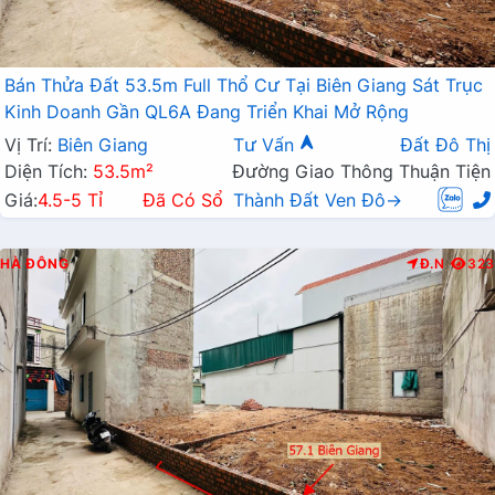
Bán Thửa Đất 53.5m Full Thổ Cư Tại Biên Giang Sát Trục
Kinh Doanh Gần QL6A Đang Triển Khai Mở Rộng
Vị Trí:
Biên Giang
Tư Vấn
Đất Đô Thị
Diện Tích:
53.5m²
Đường Giao Thông Thuận Tiện
Giá:
4.5-5 Tỉ
Đã Có Sổ
Thành Đất Ven Đô→
HÀ ĐÔNG
Đ.N
323