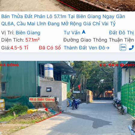
Bán Thửa Đất Phân Lô 57.1m Tại Biên Giang Ngay Gần
QL6A, Cầu Mai Lĩnh Đang Mở Rộng Giá Chỉ Vài Tỷ
Vị Trí:
Biên Giang
Tư Vấn
Đất Đô Thị
Diện Tích:
57.1m²
Đường Giao Thông Thuận Tiện
Giá:
4.5-5 Tỉ
Đã Có Sổ
Thành Đất Ven Đô→
HÀ ĐÔNG
K.D
Đ.N
3965