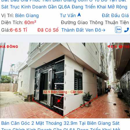
Sát Trục Kinh Doanh Gần QL6A Đang Triển Khai Mở Rộng
Vị Trí:
Biên Giang
Tư Vấn
Đất Đấu Giá
Diện Tích:
60m²
Đường Giao Thông Thuận Tiện
Giá:
6-6.5 Tỉ
Đã Có Sổ
Thành Đất Ven Đô→
HÀ ĐÔNG
Đ.N
156
Bán Căn Góc 2 Mặt Thoáng 32.9m Tại Biên Giang Sát