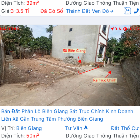
Diện Tích:
39m²
Đường Giao Thông Thuận Tiện
Giá:
3-3.5 Tỉ
Đã Có Sổ
Thành Đất Ven Đô→
HÀ ĐÔNG
Đ.N
10137
Bán Đất Phân Lô Biên Giang Sát Trục Chính Kinh Doanh
Liên Xã Gần Trung Tâm Phường Biên Giang
Vị Trí:
Biên Giang
Tư Vấn
Đất Thổ Cư
Diện Tích:
50m²
Đường Giao Thông Thuận Tiện