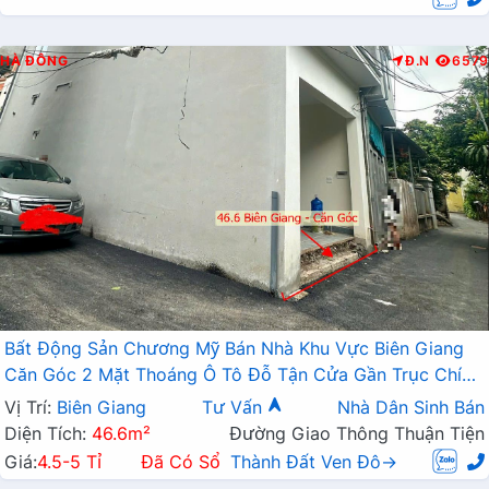
HÀ ĐÔNG
Đ.N
6579
Bất Động Sản Chương Mỹ Bán Nhà Khu Vực Biên Giang
Căn Góc 2 Mặt Thoáng Ô Tô Đỗ Tận Cửa Gần Trục Chính
Kinh Doanh
Vị Trí:
Biên Giang
Tư Vấn
Nhà Dân Sinh Bán
Diện Tích:
46.6m²
Đường Giao Thông Thuận Tiện
Giá:
4.5-5 Tỉ
Đã Có Sổ
Thành Đất Ven Đô→