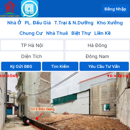
Đăng Nhập
Nhà Ở
PL. Đấu Giá
T.Trại & N.Dưỡng
Kho Xưởng
Chung Cư
Nhà Thuê
Biệt Thự
Liền Kề
Ký Gửi BĐS
Yêu Cầu Tư Vấn
HÀ ĐÔNG
Đ.N
340