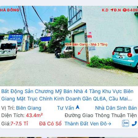
HÀ ĐÔNG
K.D
Đ.N
6409
Bất Động Sản Chương Mỹ Bán Nhà 4 Tầng Khu Vực Biên
Giang Mặt Trục Chính Kinh Doanh Gần QL6A, Cầu Mai
Lĩnh Đang Mở Rộng
Vị Trí:
Biên Giang
Tư Vấn
Nhà Dân Sinh Bán
Diện Tích:
43.4m²
Đường Giao Thông Thuận Tiện
Giá:
7-7.5 Tỉ
Đã Có Sổ
Thành Đất Ven Đô→