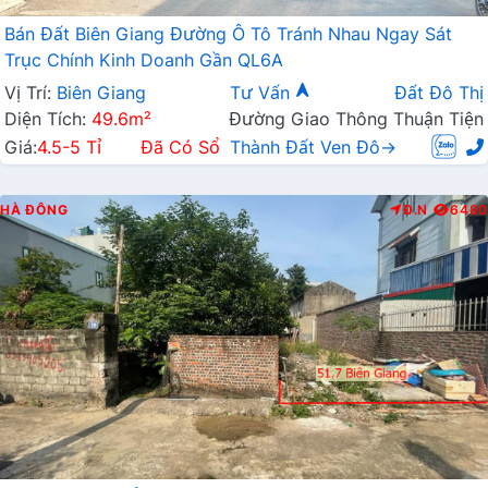
Bán Đất Biên Giang Đường Ô Tô Tránh Nhau Ngay Sát
Trục Chính Kinh Doanh Gần QL6A
Vị Trí:
Biên Giang
Tư Vấn
Đất Đô Thị
Diện Tích:
49.6m²
Đường Giao Thông Thuận Tiện
Giá:
4.5-5 Tỉ
Đã Có Sổ
Thành Đất Ven Đô→
HÀ ĐÔNG
Đ.N
6480