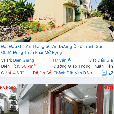
Đất Đấu Giá An Tháng 50.7m Đường Ô Tô Tránh Gần
QL6A Đnag Triển Khai Mở Rộng
Vị Trí:
Biên Giang
Tư Vấn
Đất Đấu Giá
Diện Tích:
50.7m²
Đường Giao Thông Thuận Tiện
Giá:
4-4.5 Tỉ
Đã Có Sổ
Thành Đất Ven Đô→
HÀ ĐÔNG
Đ.N
673