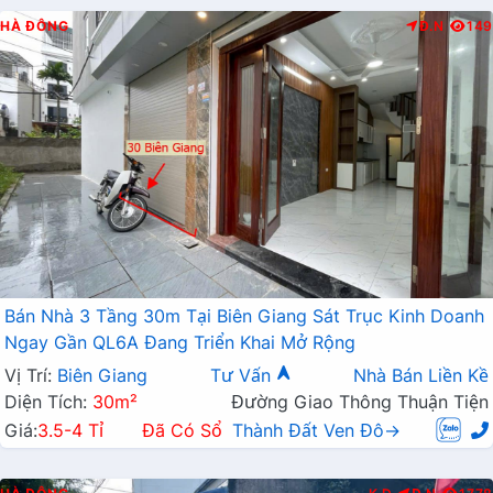
HÀ ĐÔNG
Đ.N
149
Bán Nhà 3 Tầng 30m Tại Biên Giang Sát Trục Kinh Doanh
Ngay Gần QL6A Đang Triển Khai Mở Rộng
Vị Trí:
Biên Giang
Tư Vấn
Nhà Bán Liền Kề
Diện Tích:
30m²
Đường Giao Thông Thuận Tiện
Giá:
3.5-4 Tỉ
Đã Có Sổ
Thành Đất Ven Đô→