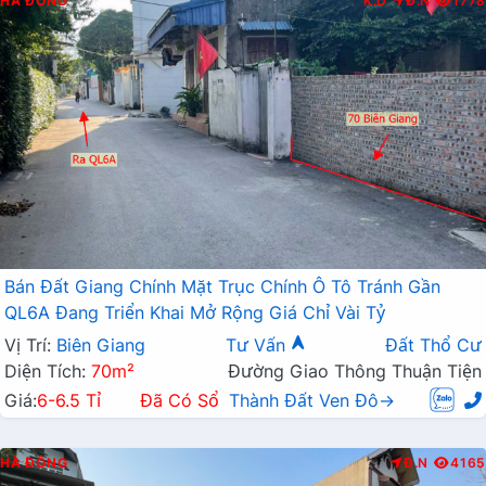
HÀ ĐÔNG
K.D
Đ.N
1778
Bán Đất Giang Chính Mặt Trục Chính Ô Tô Tránh Gần
QL6A Đang Triển Khai Mở Rộng Giá Chỉ Vài Tỷ
Vị Trí:
Biên Giang
Tư Vấn
Đất Thổ Cư
Diện Tích:
70m²
Đường Giao Thông Thuận Tiện
Giá:
6-6.5 Tỉ
Đã Có Sổ
Thành Đất Ven Đô→
HÀ ĐÔNG
Đ.N
4165