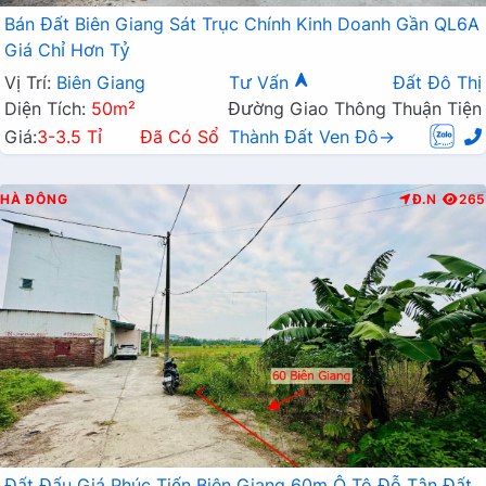
Bán Đất Biên Giang Sát Trục Chính Kinh Doanh Gần QL6A
Giá Chỉ Hơn Tỷ
Vị Trí:
Biên Giang
Tư Vấn
Đất Đô Thị
Diện Tích:
50m²
Đường Giao Thông Thuận Tiện
Giá:
3-3.5 Tỉ
Đã Có Sổ
Thành Đất Ven Đô→
HÀ ĐÔNG
Đ.N
265
Đất Đấu Giá Phúc Tiến Biên Giang 60m Ô Tô Đỗ Tận Đất