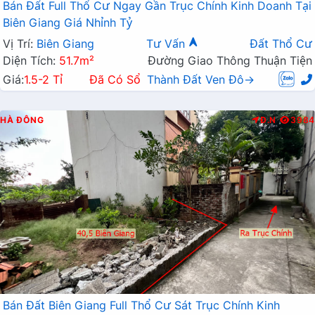
Bán Đất Full Thổ Cư Ngay Gần Trục Chính Kinh Doanh Tại
Biên Giang Giá Nhỉnh Tỷ
Vị Trí:
Biên Giang
Tư Vấn
Đất Thổ Cư
Diện Tích:
51.7m²
Đường Giao Thông Thuận Tiện
Giá:
1.5-2 Tỉ
Đã Có Sổ
Thành Đất Ven Đô→
HÀ ĐÔNG
Đ.N
3984
Bán Đất Biên Giang Full Thổ Cư Sát Trục Chính Kinh