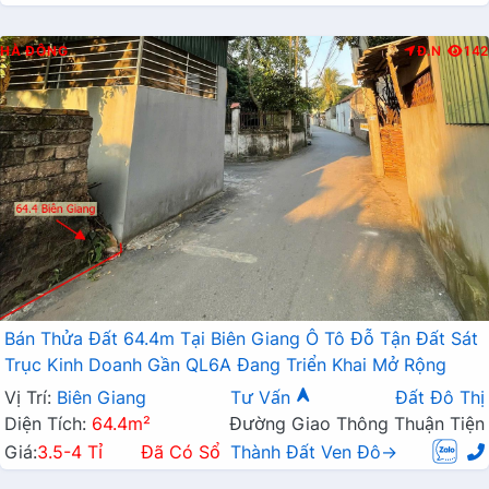
HÀ ĐÔNG
Đ.N
142
Bán Thửa Đất 64.4m Tại Biên Giang Ô Tô Đỗ Tận Đất Sát
Trục Kinh Doanh Gần QL6A Đang Triển Khai Mở Rộng
Vị Trí:
Biên Giang
Tư Vấn
Đất Đô Thị
Diện Tích:
64.4m²
Đường Giao Thông Thuận Tiện
Giá:
3.5-4 Tỉ
Đã Có Sổ
Thành Đất Ven Đô→