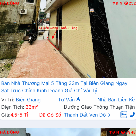
HÀ ĐÔNG
Đ.N
252
Bán Nhà Thương Mại 5 Tầng 33m Tại Biên Giang Ngay
Sát Trục Chính Kinh Doanh Giá Chỉ Vài Tỷ
Vị Trí:
Biên Giang
Tư Vấn
Nhà Bán Liền Kề
Diện Tích:
33m²
Đường Giao Thông Thuận Tiện
Giá:
4.5-5 Tỉ
Đã Có Sổ
Thành Đất Ven Đô→
HÀ ĐÔNG
Đ.N
5948