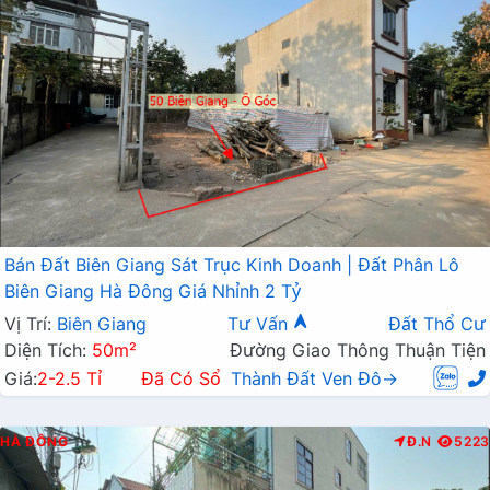
Bán Đất Biên Giang Sát Trục Kinh Doanh | Đất Phân Lô
Biên Giang Hà Đông Giá Nhỉnh 2 Tỷ
Vị Trí:
Biên Giang
Tư Vấn
Đất Thổ Cư
Diện Tích:
50m²
Đường Giao Thông Thuận Tiện
Giá:
2-2.5 Tỉ
Đã Có Sổ
Thành Đất Ven Đô→
HÀ ĐÔNG
Đ.N
5223