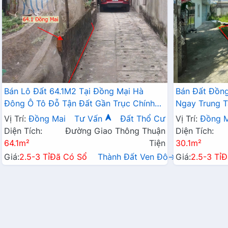
Bán Lô Đất 64.1M2 Tại Đồng Mại Hà
Bán Đất Đồng
Đông Ô Tô Đỗ Tận Đất Gần Trục Chính
Ngay Trung 
Kinh Doanh
Vị Trí:
Đồng Mai
Tư Vấn
Đất Thổ Cư
Vị Trí:
Đồng M
Diện Tích:
Đường Giao Thông Thuận
Diện Tích:
64.1m²
Tiện
30.1m²
Giá:
2.5-3 Tỉ
Đã Có Sổ
Thành Đất Ven Đô→
Giá:
2.5-3 Tỉ
Đ