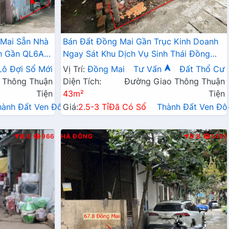
 Mai Sẵn Nhà
Bán Đất Đồng Mai Gần Trục Kinh Doanh
nh Gần QL6A
Ngay Sát Khu Dịch Vụ Sinh Thái Đồng
 1km
Mai
Lô Đợi Sổ Mới
Vị Trí:
Đồng Mai
Tư Vấn
Đất Thổ Cư
 Thông Thuận
Diện Tích:
Đường Giao Thông Thuận
Tiện
43m²
Tiện
hành Đất Ven Đô→
Giá:
2.5-3 Tỉ
Đã Có Sổ
Thành Đất Ven Đ
Đ.B
966
HÀ ĐÔNG
Đ.B
1491