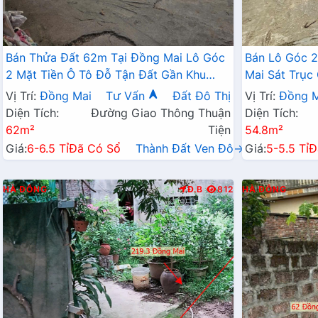
Bán Thửa Đất 62m Tại Đồng Mai Lô Góc
Bán Lô Góc 2
2 Mặt Tiền Ô Tô Đỗ Tận Đất Gần Khu
Mai Sát Trục
Dịch Vụ Sinh Thái Đồng Mai
Khu Dịch Vụ 
Vị Trí:
Đồng Mai
Tư Vấn
Đất Đô Thị
Vị Trí:
Đồng M
Diện Tích:
Đường Giao Thông Thuận
Diện Tích:
62m²
Tiện
54.8m²
Giá:
6-6.5 Tỉ
Đã Có Sổ
Thành Đất Ven Đô→
Giá:
5-5.5 Tỉ
Đ
HÀ ĐÔNG
Đ.B
812
HÀ ĐÔNG