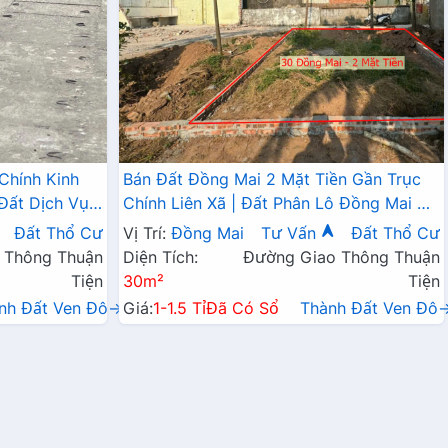
Chính Kinh
Bán Đất Đồng Mai 2 Mặt Tiền Gần Trục
Đất Dịch Vụ
Chính Liên Xã | Đất Phân Lô Đồng Mai Hà
Đông Giá Nhỉnh Tỷ
Đất Thổ Cư
Vị Trí:
Đồng Mai
Tư Vấn
Đất Thổ Cư
 Thông Thuận
Diện Tích:
Đường Giao Thông Thuận
Tiện
30m²
Tiện
nh Đất Ven Đô→
Giá:
1-1.5 Tỉ
Đã Có Sổ
Thành Đất Ven Đô