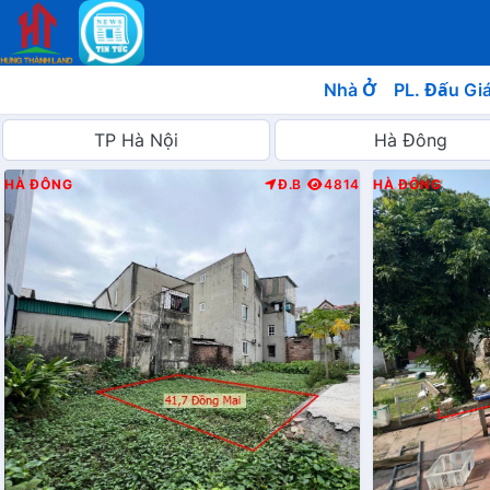
Nhà Ở
PL. Đấu Gi
HÀ ĐÔNG
Đ.B
4814
HÀ ĐÔNG