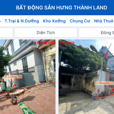
BẤT ĐỘNG SẢN HƯNG THÀNH LAND
á
T.Trại & N.Dưỡng
Kho Xưởng
Chung Cư
Nhà Thuê
Đ.B
1148
HÀ ĐÔNG