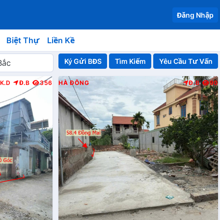
Đăng Nhập
Biệt Thự
Liền Kề
Ký Gửi BĐS
Yêu Cầu Tư Vấn
K.D
Đ.B
356
HÀ ĐÔNG
Đ.B
90