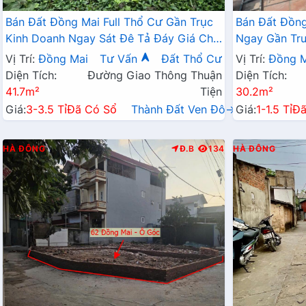
Bán Đất Đồng Mai Full Thổ Cư Gần Trục
Bán Đất Đồng
Kinh Doanh Ngay Sát Đê Tả Đáy Giá Chỉ
Ngay Gần Tr
Vài Tỷ
Giá Chỉ Hơn 
Vị Trí:
Đồng Mai
Tư Vấn
Đất Thổ Cư
Vị Trí:
Đồng M
Diện Tích:
Đường Giao Thông Thuận
Diện Tích:
41.7m²
Tiện
30.2m²
Giá:
3-3.5 Tỉ
Đã Có Sổ
Thành Đất Ven Đô→
Giá:
1-1.5 Tỉ
Đã
HÀ ĐÔNG
Đ.B
134
HÀ ĐÔNG