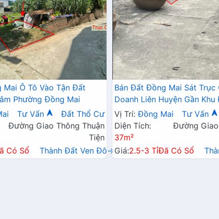
 Mai Ô Tô Vào Tận Đất
Bán Đất Đồng Mai Sát Trục 
Tâm Phường Đồng Mai
Doanh Liên Huyện Gần Khu 
Sinh Thái Đồng Mai
ai
Tư Vấn
Đất Thổ Cư
Vị Trí:
Đồng Mai
Tư Vấn
Đường Giao Thông Thuận
Diện Tích:
Đường Giao
Tiện
37m²
ã Có Sổ
Thành Đất Ven Đô→
Giá:
2.5-3 Tỉ
Đã Có Sổ
Thà