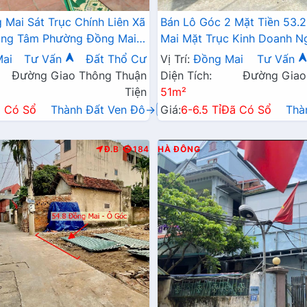
 Mai Sát Trục Chính Liên Xã
Bán Lô Góc 2 Mặt Tiền 53.
ung Tâm Phường Đồng Mai
Mai Mặt Trục Kinh Doanh N
Tỷ
QL6A Đang Triển Khai Mở R
ai
Tư Vấn
Đất Thổ Cư
Vị Trí:
Đồng Mai
Tư Vấn
Đường Giao Thông Thuận
Diện Tích:
Đường Giao
Tiện
51m²
 Có Sổ
Thành Đất Ven Đô→
Giá:
6-6.5 Tỉ
Đã Có Sổ
Thà
Đ.B
184
HÀ ĐÔNG