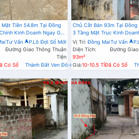
 Mặt Tiền 54.8m Tại Đồng
Chủ Cắt Bán 93m Tại Đồng
 Chính Kinh Doanh Ngay Gần
3 Tầng Mặt Trục Kinh Doa
Sinh Thái Đồng Mai
Cách Bến Xe Yên Nghĩa Chỉ
ai
Tư Vấn
P.Lô Đợi Sổ Mới
Vị Trí:
Đồng Mai
Tư Vấn
P.
Đường Giao Thông Thuận
Diện Tích:
Đường Giao
Tiện
93m²
ã Có Sổ
Thành Đất Ven Đô→
Giá:
10-10.5 Tỉ
Đã Có Sổ
T
Đ.B
885
HÀ ĐÔNG