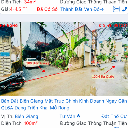
Diện Tích:
34m²
Đường Giao Thông Thuận Tiện
Giá:
4-4.5 Tỉ
Đã Có Sổ
Thành Đất Ven Đô→
HÀ ĐÔNG
K.D
N
7245
Bán Đất Biên Giang Mặt Trục Chính Kinh Doanh Ngay Gần
QL6A Đang Triển Khai Mở Rộng
Vị Trí:
Biên Giang
Tư Vấn
Đất Thổ Cư
Diện Tích:
100m²
Đường Giao Thông Thuận Tiện