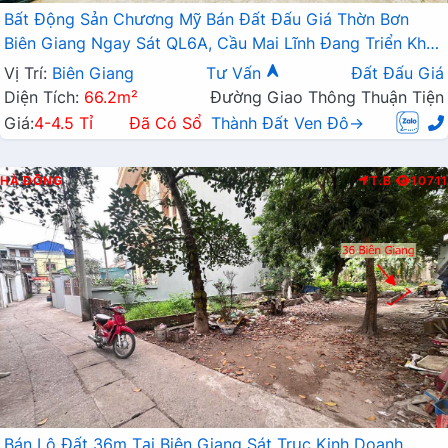
Bất Động Sản Chương Mỹ Bán Đất Đấu Giá Thờn Bơn
Biên Giang Ngay Sát QL6A, Cầu Mai Lĩnh Đang Triển Khai
Mở Rộng
Vị Trí:
Biên Giang
Tư Vấn
Đất Đấu Giá
Diện Tích:
66.2m²
Đường Giao Thông Thuận Tiện
Giá:
4-4.5 Tỉ
Đã Có Sổ
Thành Đất Ven Đô→
HÀ ĐÔNG
T.B
10711
Bán Lô Đất 36m Tại Biên Giang Sát Trục Kinh Doanh