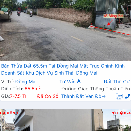
Bán Thửa Đất 65.5m Tại Đồng Mai Mặt Trục Chính Kinh
Doanh Sát Khu Dịch Vụ Sinh Thái Đồng Mai
Vị Trí:
Đồng Mai
Tư Vấn
Đất Thổ Cư
Diện Tích:
65.5m²
Đường Giao Thông Thuận Tiện
Giá:
7-7.5 Tỉ
Đã Có Sổ
Thành Đất Ven Đô→
HÀ ĐÔNG
Đ
874