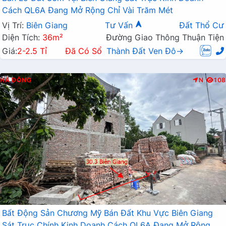
Cách QL6A Đang Mở Rộng Chỉ Vài Trăm Mét
Vị Trí:
Biên Giang
Tư Vấn
Đất Thổ Cư
Diện Tích:
36m²
Đường Giao Thông Thuận Tiện
Giá:
2-2.5 Tỉ
Đã Có Sổ
Thành Đất Ven Đô→
HÀ ĐÔNG
N
108
Bất Động Sản Chương Mỹ Bán Đất Khu Vực Biên Giang
Sát Trục Chính Kinh Doanh Cách QL6A Đang Mở Rộng