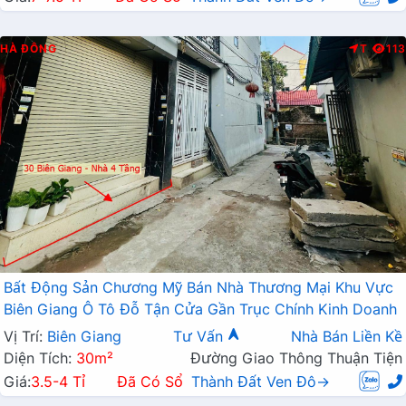
HÀ ĐÔNG
T
113
Bất Động Sản Chương Mỹ Bán Nhà Thương Mại Khu Vực
Biên Giang Ô Tô Đỗ Tận Cửa Gần Trục Chính Kinh Doanh
Vị Trí:
Biên Giang
Tư Vấn
Nhà Bán Liền Kề
Diện Tích:
30m²
Đường Giao Thông Thuận Tiện
Giá:
3.5-4 Tỉ
Đã Có Sổ
Thành Đất Ven Đô→