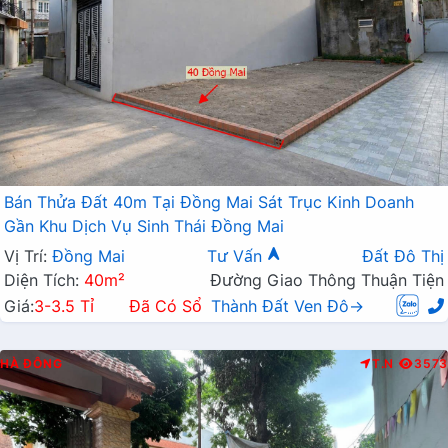
Bán Thửa Đất 40m Tại Đồng Mai Sát Trục Kinh Doanh
Gần Khu Dịch Vụ Sinh Thái Đồng Mai
Vị Trí:
Đồng Mai
Tư Vấn
Đất Đô Thị
Diện Tích:
40m²
Đường Giao Thông Thuận Tiện
Giá:
3-3.5 Tỉ
Đã Có Sổ
Thành Đất Ven Đô→
HÀ ĐÔNG
T.N
3573