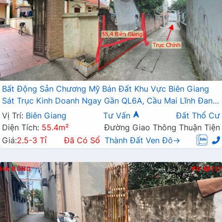
Bất Động Sản Chương Mỹ Bán Đất Khu Vực Biên Giang
Sát Trục Kinh Doanh Ngay Gần QL6A, Cầu Mai Lĩnh Đang
Mở Rộng
Vị Trí:
Biên Giang
Tư Vấn
Đất Thổ Cư
Diện Tích:
55.4m²
Đường Giao Thông Thuận Tiện
Giá:
2.5-3 Tỉ
Đã Có Sổ
Thành Đất Ven Đô→
HÀ ĐÔNG
Đ
127