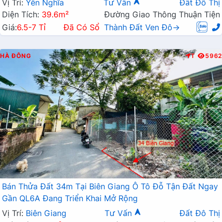
Vị Trí:
Yên Nghĩa
Tư Vấn
Đất Đô Thị
Diện Tích:
39.6m²
Đường Giao Thông Thuận Tiện
Giá:
6.5-7 Tỉ
Đã Có Sổ
Thành Đất Ven Đô→
HÀ ĐÔNG
T
5962
Bán Thửa Đất 34m Tại Biên Giang Ô Tô Đỗ Tận Đất Ngay
Gần QL6A Đang Triển Khai Mở Rộng
Vị Trí:
Biên Giang
Tư Vấn
Đất Đô Thị