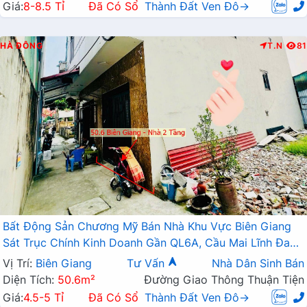
Giá:
8-8.5 Tỉ
Đã Có Sổ
Thành Đất Ven Đô→
HÀ ĐÔNG
T.N
81
Bất Động Sản Chương Mỹ Bán Nhà Khu Vực Biên Giang
Sát Trục Chính Kinh Doanh Gần QL6A, Cầu Mai Lĩnh Đang
Mở Rộng
Vị Trí:
Biên Giang
Tư Vấn
Nhà Dân Sinh Bán
Diện Tích:
50.6m²
Đường Giao Thông Thuận Tiện
Giá:
4.5-5 Tỉ
Đã Có Sổ
Thành Đất Ven Đô→