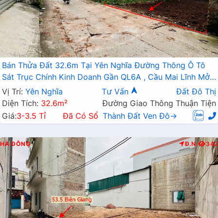
Bán Thửa Đất 32.6m Tại Yên Nghĩa Đường Thông Ô Tô
Sát Trục Chính Kinh Doanh Gần QL6A , Cầu Mai Lĩnh Mở
Rộng
Vị Trí:
Yên Nghĩa
Tư Vấn
Đất Đô Thị
Diện Tích:
32.6m²
Đường Giao Thông Thuận Tiện
Giá:
3-3.5 Tỉ
Đã Có Sổ
Thành Đất Ven Đô→
HÀ ĐÔNG
Đ.N
342