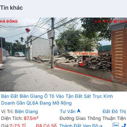
Tin khác
HÀ ĐÔNG
K.D
T.B
7632
Bán Đất Biên Giang Ô Tô Vào Tận Đất Sát Trục Kinh
Doanh Gần QL6A Đang Mở Rộng
Vị Trí:
Biên Giang
Tư Vấn
Đất Đô Thị
Diện Tích:
87.5m²
Đường Giao Thông Thuận Tiện
Giá:
7-7.5 Tỉ
Đã Có Sổ
Thành Đất Ven Đô→