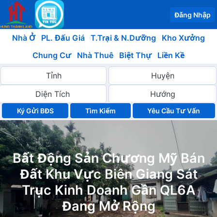
Đăng Nhập
Nhà Ở
PL. Đấu Giá
T.Trại & N.Dưỡng
Kho Xưởng
Chung Cư
Nhà Thuê
Biệt Thự
Liền Kề
Ký Gửi BĐS
Yêu Cầu Tư Vấn
Bất Động Sản Chương Mỹ Bán
Đất Khu Vực Biên Giang Sát
Trục Kinh Doanh Gần QL6A
Đang Mở Rộng