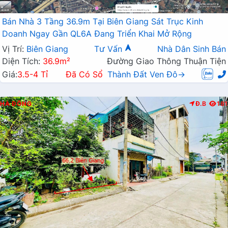
Bán Nhà 3 Tầng 36.9m Tại Biên Giang Sát Trục Kinh
Doanh Ngay Gần QL6A Đang Triển Khai Mở Rộng
Vị Trí:
Biên Giang
Tư Vấn
Nhà Dân Sinh Bán
Diện Tích:
36.9m²
Đường Giao Thông Thuận Tiện
Giá:
3.5-4 Tỉ
Đã Có Sổ
Thành Đất Ven Đô→
HÀ ĐÔNG
Đ.B
181