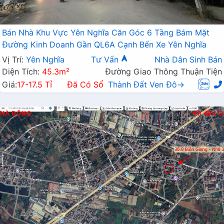
Bán Nhà Khu Vực Yên Nghĩa Căn Góc 6 Tầng Bám Mặt
Đường Kinh Doanh Gần QL6A Cạnh Bến Xe Yên Nghĩa
Vị Trí:
Yên Nghĩa
Tư Vấn
Nhà Dân Sinh Bán
Diện Tích:
45.3m²
Đường Giao Thông Thuận Tiện
Giá:
17-17.5 Tỉ
Đã Có Sổ
Thành Đất Ven Đô→
HÀ ĐÔNG
B
413