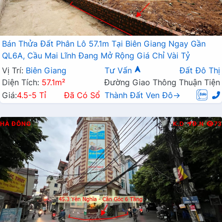
Bán Thửa Đất Phân Lô 57.1m Tại Biên Giang Ngay Gần
QL6A, Cầu Mai Lĩnh Đang Mở Rộng Giá Chỉ Vài Tỷ
Vị Trí:
Biên Giang
Tư Vấn
Đất Đô Thị
Diện Tích:
57.1m²
Đường Giao Thông Thuận Tiện
Giá:
4.5-5 Tỉ
Đã Có Sổ
Thành Đất Ven Đô→
HÀ ĐÔNG
K.D
Đ.N
73