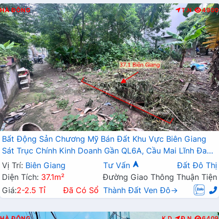
HÀ ĐÔNG
T.N
4900
Bất Động Sản Chương Mỹ Bán Đất Khu Vực Biên Giang
Sát Trục Chính Kinh Doanh Gần QL6A, Cầu Mai Lĩnh Đang
Mở Rộng
Vị Trí:
Biên Giang
Tư Vấn
Đất Đô Thị
Diện Tích:
37.1m²
Đường Giao Thông Thuận Tiện
Giá:
2-2.5 Tỉ
Đã Có Sổ
Thành Đất Ven Đô→
HÀ ĐÔNG
K.D
Đ.N
6409