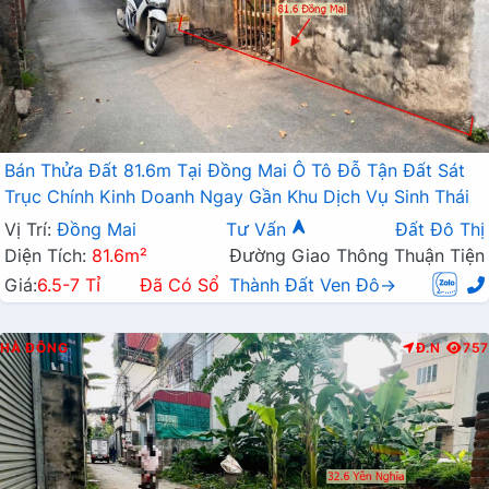
Bán Thửa Đất 81.6m Tại Đồng Mai Ô Tô Đỗ Tận Đất Sát
Trục Chính Kinh Doanh Ngay Gần Khu Dịch Vụ Sinh Thái
Vị Trí:
Đồng Mai
Tư Vấn
Đất Đô Thị
Diện Tích:
81.6m²
Đường Giao Thông Thuận Tiện
Giá:
6.5-7 Tỉ
Đã Có Sổ
Thành Đất Ven Đô→
HÀ ĐÔNG
Đ.N
757