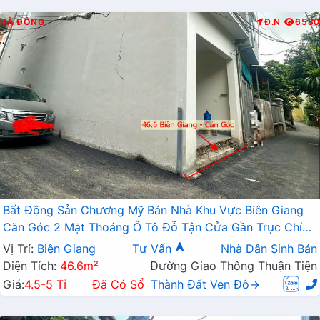
HÀ ĐÔNG
Đ.N
6580
Bất Động Sản Chương Mỹ Bán Nhà Khu Vực Biên Giang
Căn Góc 2 Mặt Thoáng Ô Tô Đỗ Tận Cửa Gần Trục Chính
Kinh Doanh
Vị Trí:
Biên Giang
Tư Vấn
Nhà Dân Sinh Bán
Diện Tích:
46.6m²
Đường Giao Thông Thuận Tiện
Giá:
4.5-5 Tỉ
Đã Có Sổ
Thành Đất Ven Đô→