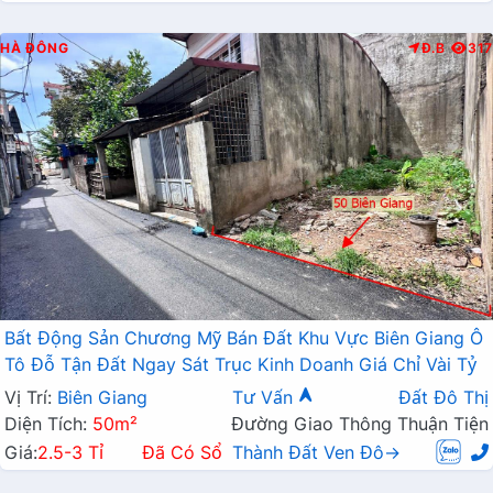
HÀ ĐÔNG
Đ.B
317
Bất Động Sản Chương Mỹ Bán Đất Khu Vực Biên Giang Ô
Tô Đỗ Tận Đất Ngay Sát Trục Kinh Doanh Giá Chỉ Vài Tỷ
Vị Trí:
Biên Giang
Tư Vấn
Đất Đô Thị
Diện Tích:
50m²
Đường Giao Thông Thuận Tiện
Giá:
2.5-3 Tỉ
Đã Có Sổ
Thành Đất Ven Đô→