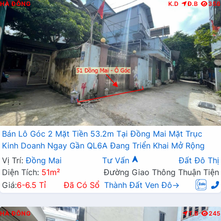
HÀ ĐÔNG
K.D
Đ.B
356
Bán Lô Góc 2 Mặt Tiền 53.2m Tại Đồng Mai Mặt Trục
Kinh Doanh Ngay Gần QL6A Đang Triển Khai Mở Rộng
Vị Trí:
Đồng Mai
Tư Vấn
Đất Đô Thị
Diện Tích:
51m²
Đường Giao Thông Thuận Tiện
Giá:
6-6.5 Tỉ
Đã Có Sổ
Thành Đất Ven Đô→
HÀ ĐÔNG
T.B
245