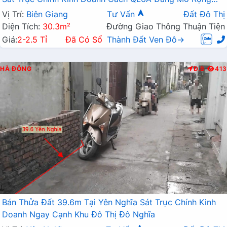
Chỉ Vài Trăm Mét
Vị Trí:
Biên Giang
Tư Vấn
Đất Đô Thị
Diện Tích:
30.3m²
Đường Giao Thông Thuận Tiện
Giá:
2-2.5 Tỉ
Đã Có Sổ
Thành Đất Ven Đô→
HÀ ĐÔNG
Đ.B
413
Bán Thửa Đất 39.6m Tại Yên Nghĩa Sát Trục Chính Kinh
Doanh Ngay Cạnh Khu Đô Thị Đô Nghĩa