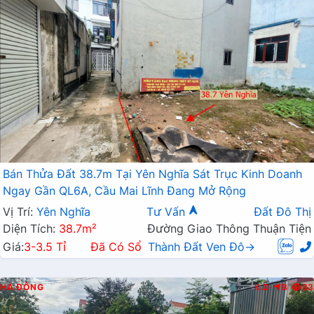
Bán Thửa Đất 38.7m Tại Yên Nghĩa Sát Trục Kinh Doanh
Ngay Gần QL6A, Cầu Mai Lĩnh Đang Mở Rộng
Vị Trí:
Yên Nghĩa
Tư Vấn
Đất Đô Thị
Diện Tích:
38.7m²
Đường Giao Thông Thuận Tiện
Giá:
3-3.5 Tỉ
Đã Có Sổ
Thành Đất Ven Đô→
HÀ ĐÔNG
K.D
B
83