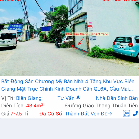
Bất Động Sản Chương Mỹ Bán Nhà 4 Tầng Khu Vực Biên
Giang Mặt Trục Chính Kinh Doanh Gần QL6A, Cầu Mai
Lĩnh Đang Mở Rộng
Vị Trí:
Biên Giang
Tư Vấn
Nhà Dân Sinh Bán
Diện Tích:
43.4m²
Đường Giao Thông Thuận Tiện
Giá:
7-7.5 Tỉ
Đã Có Sổ
Thành Đất Ven Đô→