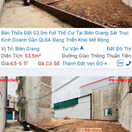
Bán Thửa Đất 53.5m Full Thổ Cư Tại Biên Giang Sát Trục
Kinh Doanh Gần QL6A Đang Triển Khai Mở Rộng
Vị Trí:
Biên Giang
Tư Vấn
Đất Đô Thị
Diện Tích:
53.5m²
Đường Giao Thông Thuận Tiện
Giá:
4.5-5 Tỉ
Đã Có Sổ
Thành Đất Ven Đô→
HÀ ĐÔNG
Đ.N
323