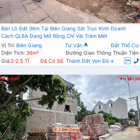
Bán Lô Đất 36m Tại Biên Giang Sát Trục Kinh Doanh
Cách QL6A Đang Mở Rộng Chỉ Vài Trăm Mét
Vị Trí:
Biên Giang
Tư Vấn
Đất Thổ Cư
Diện Tích:
36m²
Đường Giao Thông Thuận Tiện
Giá:
2-2.5 Tỉ
Đã Có Sổ
Thành Đất Ven Đô→
HÀ ĐÔNG
N
108