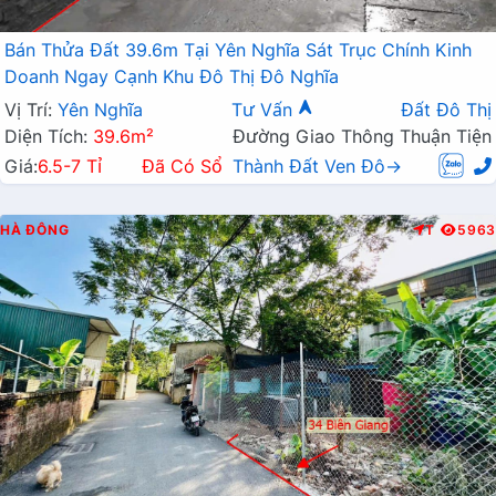
Bán Thửa Đất 39.6m Tại Yên Nghĩa Sát Trục Chính Kinh
Doanh Ngay Cạnh Khu Đô Thị Đô Nghĩa
Vị Trí:
Yên Nghĩa
Tư Vấn
Đất Đô Thị
Diện Tích:
39.6m²
Đường Giao Thông Thuận Tiện
Giá:
6.5-7 Tỉ
Đã Có Sổ
Thành Đất Ven Đô→
HÀ ĐÔNG
T
5963