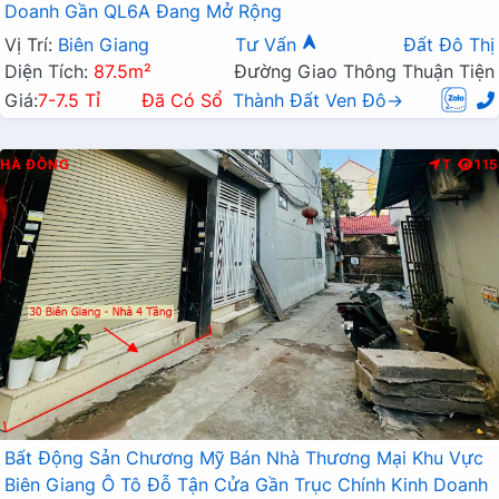
Doanh Gần QL6A Đang Mở Rộng
Vị Trí:
Biên Giang
Tư Vấn
Đất Đô Thị
Diện Tích:
87.5m²
Đường Giao Thông Thuận Tiện
Giá:
7-7.5 Tỉ
Đã Có Sổ
Thành Đất Ven Đô→
HÀ ĐÔNG
T
115
Bất Động Sản Chương Mỹ Bán Nhà Thương Mại Khu Vực
Biên Giang Ô Tô Đỗ Tận Cửa Gần Trục Chính Kinh Doanh