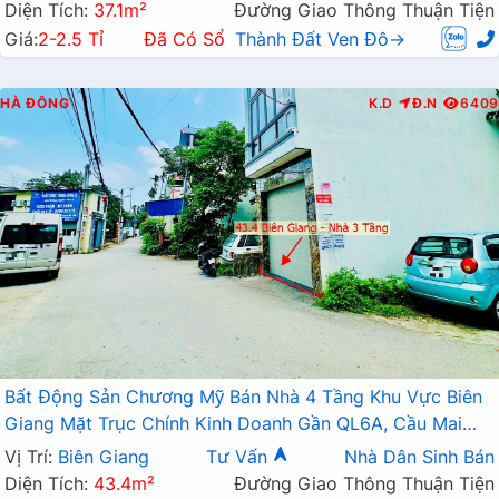
Diện Tích:
37.1m²
Đường Giao Thông Thuận Tiện
Giá:
2-2.5 Tỉ
Đã Có Sổ
Thành Đất Ven Đô→
HÀ ĐÔNG
K.D
Đ.N
6409
Bất Động Sản Chương Mỹ Bán Nhà 4 Tầng Khu Vực Biên
Giang Mặt Trục Chính Kinh Doanh Gần QL6A, Cầu Mai
Lĩnh Đang Mở Rộng
Vị Trí:
Biên Giang
Tư Vấn
Nhà Dân Sinh Bán
Diện Tích:
43.4m²
Đường Giao Thông Thuận Tiện