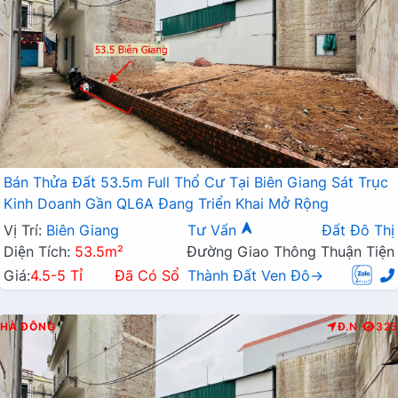
Bán Thửa Đất 53.5m Full Thổ Cư Tại Biên Giang Sát Trục
Kinh Doanh Gần QL6A Đang Triển Khai Mở Rộng
Vị Trí:
Biên Giang
Tư Vấn
Đất Đô Thị
Diện Tích:
53.5m²
Đường Giao Thông Thuận Tiện
Giá:
4.5-5 Tỉ
Đã Có Sổ
Thành Đất Ven Đô→
HÀ ĐÔNG
Đ.N
325