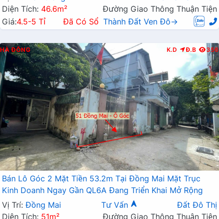
Diện Tích:
46.6m²
Đường Giao Thông Thuận Tiện
Giá:
4.5-5 Tỉ
Đã Có Sổ
Thành Đất Ven Đô→
HÀ ĐÔNG
K.D
Đ.B
356
Bán Lô Góc 2 Mặt Tiền 53.2m Tại Đồng Mai Mặt Trục
Kinh Doanh Ngay Gần QL6A Đang Triển Khai Mở Rộng
Vị Trí:
Đồng Mai
Tư Vấn
Đất Đô Thị
Diện Tích:
51m²
Đường Giao Thông Thuận Tiện