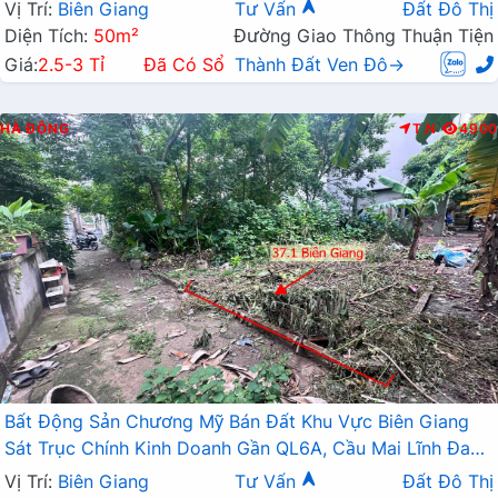
Vị Trí:
Biên Giang
Tư Vấn
Đất Đô Thị
Diện Tích:
50m²
Đường Giao Thông Thuận Tiện
Giá:
2.5-3 Tỉ
Đã Có Sổ
Thành Đất Ven Đô→
HÀ ĐÔNG
T.N
4900
Bất Động Sản Chương Mỹ Bán Đất Khu Vực Biên Giang
Sát Trục Chính Kinh Doanh Gần QL6A, Cầu Mai Lĩnh Đang
Mở Rộng
Vị Trí:
Biên Giang
Tư Vấn
Đất Đô Thị