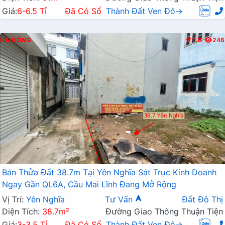
Giá:
6-6.5 Tỉ
Đã Có Sổ
Thành Đất Ven Đô→
HÀ ĐÔNG
T.B
246
Bán Thửa Đất 38.7m Tại Yên Nghĩa Sát Trục Kinh Doanh
Ngay Gần QL6A, Cầu Mai Lĩnh Đang Mở Rộng
Vị Trí:
Yên Nghĩa
Tư Vấn
Đất Đô Thị
Diện Tích:
38.7m²
Đường Giao Thông Thuận Tiện
Giá:
3-3.5 Tỉ
Đã Có Sổ
Thành Đất Ven Đô→