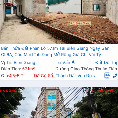
Bán Thửa Đất Phân Lô 57.1m Tại Biên Giang Ngay Gần
QL6A, Cầu Mai Lĩnh Đang Mở Rộng Giá Chỉ Vài Tỷ
Vị Trí:
Biên Giang
Tư Vấn
Đất Đô Thị
Diện Tích:
57.1m²
Đường Giao Thông Thuận Tiện
Giá:
4.5-5 Tỉ
Đã Có Sổ
Thành Đất Ven Đô→
HÀ ĐÔNG
K.D
Đ.N
73