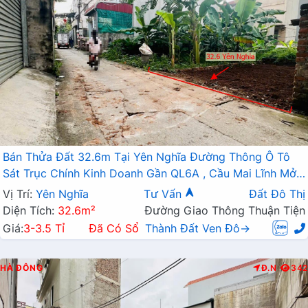
Bán Thửa Đất 32.6m Tại Yên Nghĩa Đường Thông Ô Tô
Sát Trục Chính Kinh Doanh Gần QL6A , Cầu Mai Lĩnh Mở
Rộng
Vị Trí:
Yên Nghĩa
Tư Vấn
Đất Đô Thị
Diện Tích:
32.6m²
Đường Giao Thông Thuận Tiện
Giá:
3-3.5 Tỉ
Đã Có Sổ
Thành Đất Ven Đô→
HÀ ĐÔNG
Đ.N
342