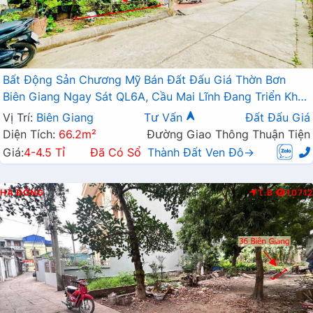
Bất Động Sản Chương Mỹ Bán Đất Đấu Giá Thờn Bơn
Biên Giang Ngay Sát QL6A, Cầu Mai Lĩnh Đang Triển Khai
Mở Rộng
Vị Trí:
Biên Giang
Tư Vấn
Đất Đấu Giá
Diện Tích:
66.2m²
Đường Giao Thông Thuận Tiện
Giá:
4-4.5 Tỉ
Đã Có Sổ
Thành Đất Ven Đô→
HÀ ĐÔNG
T.B
10712