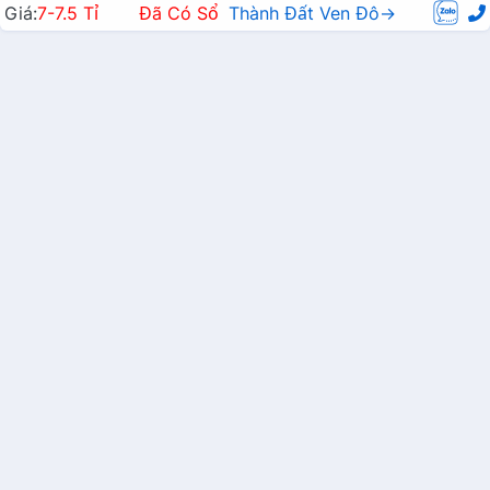
Giá:
7-7.5 Tỉ
Đã Có Sổ
Thành Đất Ven Đô→