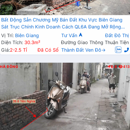
Bất Động Sản Chương Mỹ Bán Đất Khu Vực Biên Giang
Sát Trục Chính Kinh Doanh Cách QL6A Đang Mở Rộng
Chỉ Vài Trăm Mét
Vị Trí:
Biên Giang
Tư Vấn
Đất Đô Thị
Diện Tích:
30.3m²
Đường Giao Thông Thuận Tiện
Giá:
2-2.5 Tỉ
Đã Có Sổ
Thành Đất Ven Đô→
HÀ ĐÔNG
Đ.B
413