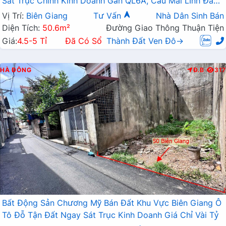
Sát Trục Chính Kinh Doanh Gần QL6A, Cầu Mai Lĩnh Đang
Mở Rộng
Vị Trí:
Biên Giang
Tư Vấn
Nhà Dân Sinh Bán
Diện Tích:
50.6m²
Đường Giao Thông Thuận Tiện
Giá:
4.5-5 Tỉ
Đã Có Sổ
Thành Đất Ven Đô→
HÀ ĐÔNG
Đ.B
317
Bất Động Sản Chương Mỹ Bán Đất Khu Vực Biên Giang Ô
Tô Đỗ Tận Đất Ngay Sát Trục Kinh Doanh Giá Chỉ Vài Tỷ