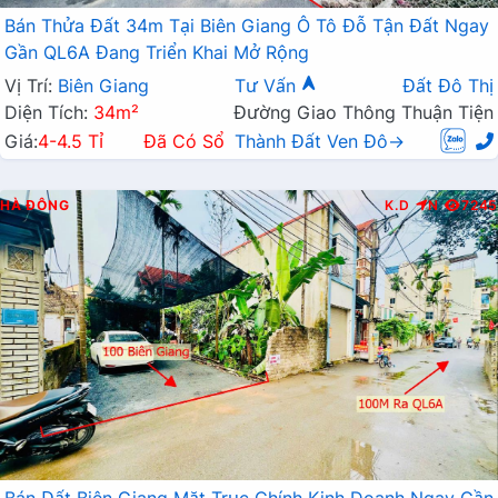
Bán Thửa Đất 34m Tại Biên Giang Ô Tô Đỗ Tận Đất Ngay
Gần QL6A Đang Triển Khai Mở Rộng
Vị Trí:
Biên Giang
Tư Vấn
Đất Đô Thị
Diện Tích:
34m²
Đường Giao Thông Thuận Tiện
Giá:
4-4.5 Tỉ
Đã Có Sổ
Thành Đất Ven Đô→
HÀ ĐÔNG
K.D
N
7245
Bán Đất Biên Giang Mặt Trục Chính Kinh Doanh Ngay Gần