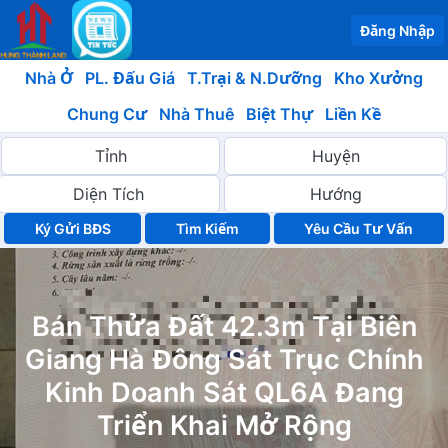
Đăng Nhập
Nhà Ở
PL. Đấu Giá
T.Trại & N.Dưỡng
Kho Xưởng
Chung Cư
Nhà Thuê
Biệt Thự
Liền Kề
Ký Gửi BĐS
Yêu Cầu Tư Vấn
Bán Thửa Đất 42.3m Tại Biên
Giang Hà Đông Sát Trục Chính
Kinh Doanh Sát QL6A Đang
Triển Khai Mở Rộng