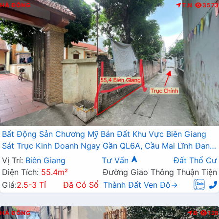
HÀ ĐÔNG
T.N
3573
Bất Động Sản Chương Mỹ Bán Đất Khu Vực Biên Giang
Sát Trục Kinh Doanh Ngay Gần QL6A, Cầu Mai Lĩnh Đang
Mở Rộng
Vị Trí:
Biên Giang
Tư Vấn
Đất Thổ Cư
Diện Tích:
55.4m²
Đường Giao Thông Thuận Tiện
Giá:
2.5-3 Tỉ
Đã Có Sổ
Thành Đất Ven Đô→
HÀ ĐÔNG
Đ
128