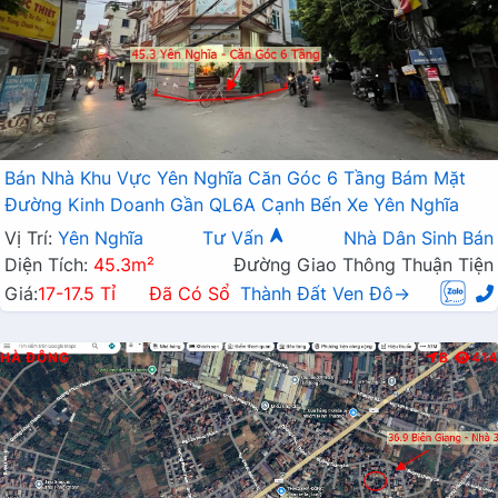
Bán Nhà Khu Vực Yên Nghĩa Căn Góc 6 Tầng Bám Mặt
Đường Kinh Doanh Gần QL6A Cạnh Bến Xe Yên Nghĩa
Vị Trí:
Yên Nghĩa
Tư Vấn
Nhà Dân Sinh Bán
Diện Tích:
45.3m²
Đường Giao Thông Thuận Tiện
Giá:
17-17.5 Tỉ
Đã Có Sổ
Thành Đất Ven Đô→
HÀ ĐÔNG
B
414