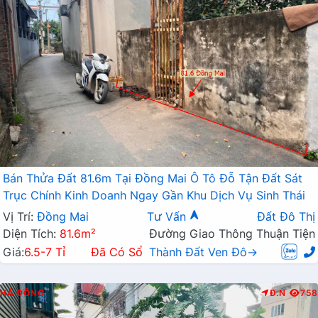
Bán Thửa Đất 81.6m Tại Đồng Mai Ô Tô Đỗ Tận Đất Sát
Trục Chính Kinh Doanh Ngay Gần Khu Dịch Vụ Sinh Thái
Vị Trí:
Đồng Mai
Tư Vấn
Đất Đô Thị
Diện Tích:
81.6m²
Đường Giao Thông Thuận Tiện
Giá:
6.5-7 Tỉ
Đã Có Sổ
Thành Đất Ven Đô→
HÀ ĐÔNG
Đ.N
758