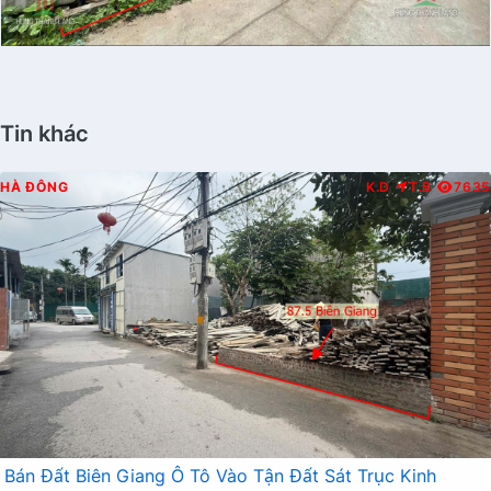
Tin khác
HÀ ĐÔNG
K.D
T.B
7635
Bán Đất Biên Giang Ô Tô Vào Tận Đất Sát Trục Kinh