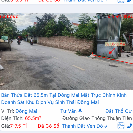
HÀ ĐÔNG
K.D
B
84
Bán Thửa Đất 65.5m Tại Đồng Mai Mặt Trục Chính Kinh
Doanh Sát Khu Dịch Vụ Sinh Thái Đồng Mai
Vị Trí:
Đồng Mai
Tư Vấn
Đất Thổ Cư
Diện Tích:
65.5m²
Đường Giao Thông Thuận Tiện
Giá:
7-7.5 Tỉ
Đã Có Sổ
Thành Đất Ven Đô→