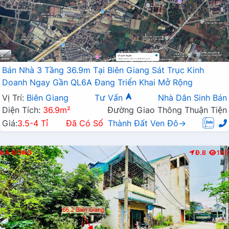
Bán Nhà 3 Tầng 36.9m Tại Biên Giang Sát Trục Kinh
Doanh Ngay Gần QL6A Đang Triển Khai Mở Rộng
Vị Trí:
Biên Giang
Tư Vấn
Nhà Dân Sinh Bán
Diện Tích:
36.9m²
Đường Giao Thông Thuận Tiện
Giá:
3.5-4 Tỉ
Đã Có Sổ
Thành Đất Ven Đô→
HÀ ĐÔNG
Đ.B
185