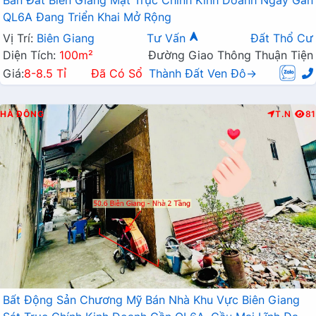
QL6A Đang Triển Khai Mở Rộng
Vị Trí:
Biên Giang
Tư Vấn
Đất Thổ Cư
Diện Tích:
100m²
Đường Giao Thông Thuận Tiện
Giá:
8-8.5 Tỉ
Đã Có Sổ
Thành Đất Ven Đô→
HÀ ĐÔNG
T.N
81
Bất Động Sản Chương Mỹ Bán Nhà Khu Vực Biên Giang