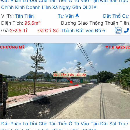
Đất Phân Lô Đồi Chè Tân Tiến Ô Tô Vào Tận Đất Sát Trục
Chính Kinh Doanh Liên Xã Ngay Gần QL21A
Vị Trí:
Tân Tiến
Tư Vấn
Đất Thổ Cư
Diện Tích:
95.6m²
Đường Giao Thông Thuận Tiện
Giá:
2-2.5 Tỉ
Đã Có Sổ
Thành Đất Ven Đô→
CHƯƠNG MỸ
T.B
2582
Đất Phân Lô Đồi Chè Tân Tiến Ô Tô Vào Tận Đất Sát Trục