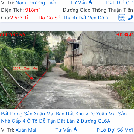
Vị Trí:
Nam Phương Tiến
Tư Vấn
Đất Thổ Cư
Diện Tích:
91.8m²
Đường Giao Thông Thuận Tiện
Giá:
2.5-3 Tỉ
Đã Có Sổ
Thành Đất Ven Đô→
CHƯƠNG MỸ
Đ
49
Bất Động Sản Xuân Mai Bán Đất Khu Vực Xuân Mai Sẵn
Nhà Cấp 4 Ô Tô Đỗ Tận Đất Làn 2 Đường QL6A
Vị Trí:
Xuân Mai
Tư Vấn
P.Lô Đợi Sổ Mới