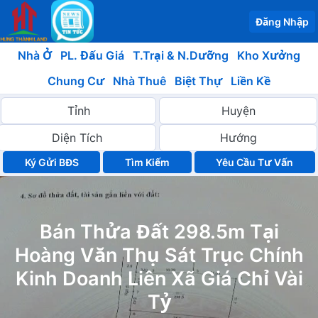
Đăng Nhập
Nhà Ở
PL. Đấu Giá
T.Trại & N.Dưỡng
Kho Xưởng
Chung Cư
Nhà Thuê
Biệt Thự
Liền Kề
Ký Gửi BĐS
Yêu Cầu Tư Vấn
Bán Thửa Đất 298.5m Tại
Hoàng Văn Thụ Sát Trục Chính
Kinh Doanh Liên Xã Giá Chỉ Vài
Tỷ