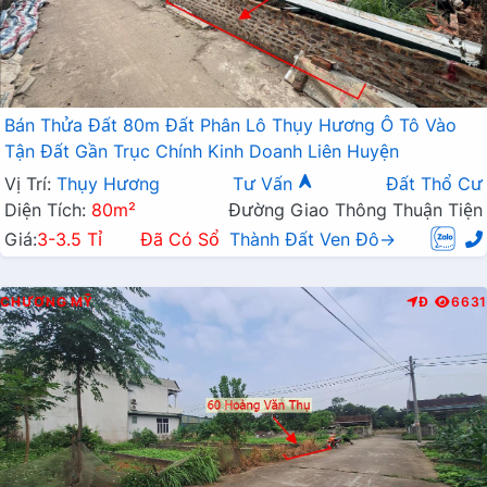
Bán Thửa Đất 80m Đất Phân Lô Thụy Hương Ô Tô Vào
Tận Đất Gần Trục Chính Kinh Doanh Liên Huyện
Vị Trí:
Thụy Hương
Tư Vấn
Đất Thổ Cư
Diện Tích:
80m²
Đường Giao Thông Thuận Tiện
Giá:
3-3.5 Tỉ
Đã Có Sổ
Thành Đất Ven Đô→
CHƯƠNG MỸ
Đ
6631