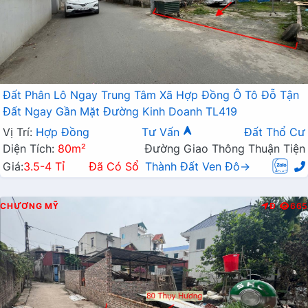
Đất Phân Lô Ngay Trung Tâm Xã Hợp Đồng Ô Tô Đỗ Tận
Đất Ngay Gần Mặt Đường Kinh Doanh TL419
Vị Trí:
Hợp Đồng
Tư Vấn
Đất Thổ Cư
Diện Tích:
80m²
Đường Giao Thông Thuận Tiện
Giá:
3.5-4 Tỉ
Đã Có Sổ
Thành Đất Ven Đô→
CHƯƠNG MỸ
Đ
665