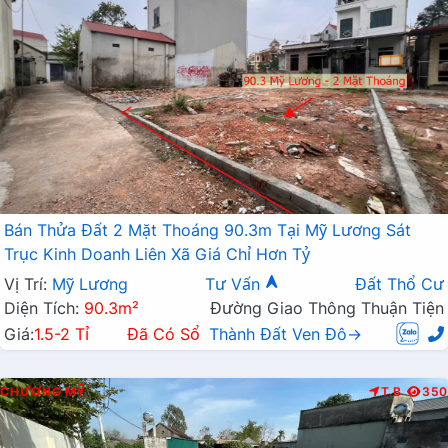
Bán Thửa Đất 2 Mặt Thoáng 90.3m Tại Mỹ Lương Sát
Trục Kinh Doanh Liên Xã Giá Chỉ Hơn Tỷ
Vị Trí:
Mỹ Lương
Tư Vấn
Đất Thổ Cư
Diện Tích:
90.3m²
Đường Giao Thông Thuận Tiện
Giá:
1.5-2 Tỉ
Đã Có Sổ
Thành Đất Ven Đô→
CHƯƠNG MỸ
T.B
350