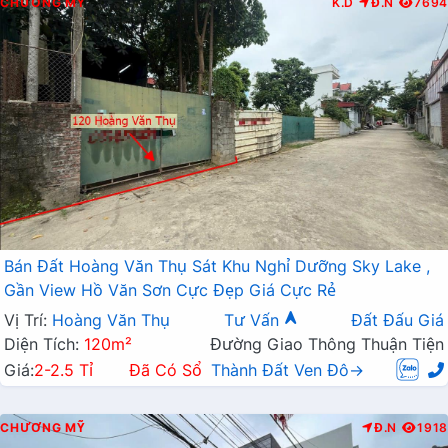
CHƯƠNG MỸ
K.D
Đ.N
7694
Bán Đất Hoàng Văn Thụ Sát Khu Nghỉ Dưỡng Sky Lake ,
Gần View Hồ Văn Sơn Cực Đẹp Giá Cực Rẻ
Vị Trí:
Hoàng Văn Thụ
Tư Vấn
Đất Đấu Giá
Diện Tích:
120m²
Đường Giao Thông Thuận Tiện
Giá:
2-2.5 Tỉ
Đã Có Sổ
Thành Đất Ven Đô→
CHƯƠNG MỸ
Đ.N
1918