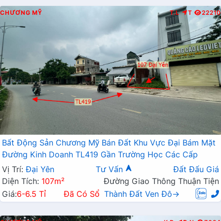
CHƯƠNG MỸ
T.L
T
22210
Bất Động Sản Chương Mỹ Bán Đất Khu Vực Đại Bám Mặt
Đường Kinh Doanh TL419 Gần Trường Học Các Cấp
Vị Trí:
Đại Yên
Tư Vấn
Đất Đấu Giá
Diện Tích:
107m²
Đường Giao Thông Thuận Tiện
Giá:
6-6.5 Tỉ
Đã Có Sổ
Thành Đất Ven Đô→