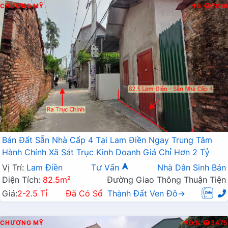
CHƯƠNG MỸ
B
7010
Bán Đất Sẵn Nhà Cấp 4 Tại Lam Điền Ngay Trung Tâm
Hành Chính Xã Sát Trục Kinh Doanh Giá Chỉ Hơn 2 Tỷ
Vị Trí:
Lam Điền
Tư Vấn
Nhà Dân Sinh Bán
Diện Tích:
82.5m²
Đường Giao Thông Thuận Tiện
Giá:
2-2.5 Tỉ
Đã Có Sổ
Thành Đất Ven Đô→
CHƯƠNG MỸ
Đ.N
3475