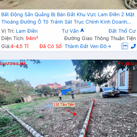
Bất Động Sản Quảng Bị Bán Đất Khu Vực Lam Điền 2 Mặt
Thoáng Đường Ô Tô Tránh Sát Trục Chính Kinh Doanh
Liên Xã
Vị Trí:
Lam Điền
Tư Vấn
Đất Thổ Cư
Diện Tích:
94m²
Đường Giao Thông Thuận Tiện
Giá:
4-4.5 Tỉ
Đã Có Sổ
Thành Đất Ven Đô→
CHƯƠNG MỸ
T
747