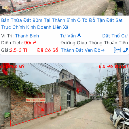
Bán Thửa Đất 90m Tại Thành Bình Ô Tô Đỗ Tận Đất Sát
Trục Chính Kinh Doanh Liên Xã
Vị Trí:
Thanh Bình
Tư Vấn
Đất Thổ Cư
Diện Tích:
90m²
Đường Giao Thông Thuận Tiện
Giá:
2.5-3 Tỉ
Đã Có Sổ
Thành Đất Ven Đô→
CHƯƠNG MỸ
K.D
Đ
3395