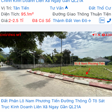
Chính Kinh Doanh Liên Xã Ngay Gần QL21A
Vị Trí:
Tân Tiến
Tư Vấn
Đất Thổ Cư
Diện Tích:
95.1m²
Đường Giao Thông Thuận Tiện
Giá:
2-2.5 Tỉ
Đã Có Sổ
Thành Đất Ven Đô→
CHƯƠNG MỸ
T.N
430
Đất Phân Lô Nam Phương Tiến Đường Thông Ô Tô Sát
Trục Kinh Doanh Liên Xã Ngay Gần QL21A