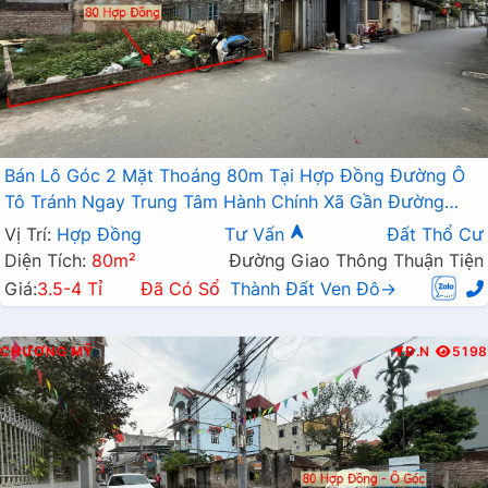
Bán Lô Góc 2 Mặt Thoáng 80m Tại Hợp Đồng Đường Ô
Tô Tránh Ngay Trung Tâm Hành Chính Xã Gần Đường
TL419
Vị Trí:
Hợp Đồng
Tư Vấn
Đất Thổ Cư
Diện Tích:
80m²
Đường Giao Thông Thuận Tiện
Giá:
3.5-4 Tỉ
Đã Có Sổ
Thành Đất Ven Đô→
CHƯƠNG MỸ
Đ.N
5198