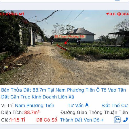
CHƯƠNG MỸ
Đ.B
364
Bán Thửa Đất 88.7m Tại Nam Phương Tiến Ô Tô Vào Tận
Đất Gần Trục Kinh Doanh Liên Xã
Vị Trí:
Nam Phương Tiến
Tư Vấn
Đất Thổ Cư
Diện Tích:
88.7m²
Đường Giao Thông Thuận Tiện
Giá:
1-1.5 Tỉ
Đã Có Sổ
Thành Đất Ven Đô→