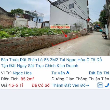
Bán Thửa Đất Phân Lô 85.2M2 Tại Ngọc Hòa Ô Tô Đỗ
Tận Đất Ngay Sát Trục Chính Kinh Doanh
Vị Trí:
Ngọc Hòa
Tư Vấn
Đất Đô Thị
Diện Tích:
85.2m²
Đường Giao Thông Thuận Tiện
Giá:
4.5-5 Tỉ
Đã Có Sổ
Thành Đất Ven Đô→