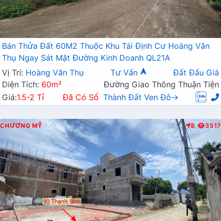
Bán Thửa Đất 60M2 Thuộc Khu Tái Định Cư Hoàng Văn
Thụ Ngay Sát Mặt Đường Kinh Doanh QL21A
Vị Trí:
Hoàng Văn Thụ
Tư Vấn
Đất Đấu Giá
Diện Tích:
60m²
Đường Giao Thông Thuận Tiện
Giá:
1.5-2 Tỉ
Đã Có Sổ
Thành Đất Ven Đô→
CHƯƠNG MỸ
B
3517