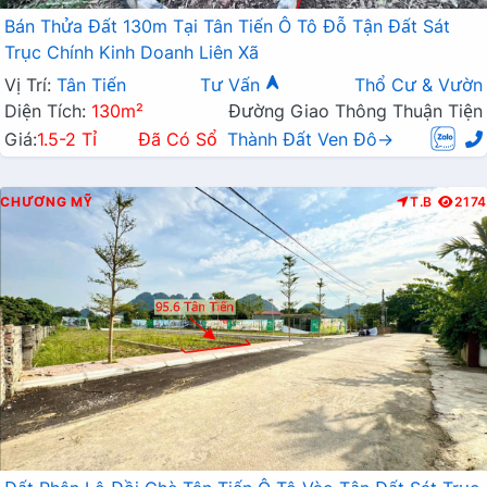
Bán Thửa Đất 130m Tại Tân Tiến Ô Tô Đỗ Tận Đất Sát
Trục Chính Kinh Doanh Liên Xã
Vị Trí:
Tân Tiến
Tư Vấn
Thổ Cư & Vườn
Diện Tích:
130m²
Đường Giao Thông Thuận Tiện
Giá:
1.5-2 Tỉ
Đã Có Sổ
Thành Đất Ven Đô→
CHƯƠNG MỸ
T.B
2174