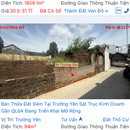
Diện Tích:
1809.1m²
Đường Giao Thông Thuận Tiện
Giá:
30.5-31 Tỉ
Đã Có Sổ
Thành Đất Ven Đô→
CHƯƠNG MỸ
Đ.N
2227
Bán Thửa Đất 94m Tại Trường Yên Sát Trục Kinh Doanh
Gần QL6A Đang Triển Khai Mở Rộng
Vị Trí:
Trường Yên
Tư Vấn
Đất Thổ Cư
Diện Tích:
94m²
Đường Giao Thông Thuận Tiện