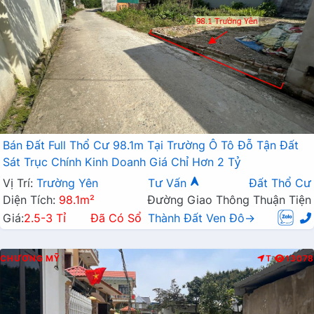
Bán Đất Full Thổ Cư 98.1m Tại Trường Ô Tô Đỗ Tận Đất
Sát Trục Chính Kinh Doanh Giá Chỉ Hơn 2 Tỷ
Vị Trí:
Trường Yên
Tư Vấn
Đất Thổ Cư
Diện Tích:
98.1m²
Đường Giao Thông Thuận Tiện
Giá:
2.5-3 Tỉ
Đã Có Sổ
Thành Đất Ven Đô→
CHƯƠNG MỸ
T
13078