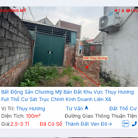
CHƯƠNG MỸ
T.B
150
Bất Động Sản Chương Mỹ Bán Đất Khu Vực Thụy Hương
Full Thổ Cư Sát Trục Chính Kinh Doanh Liên Xã
Vị Trí:
Thụy Hương
Tư Vấn
Đất Thổ Cư
Diện Tích:
100m²
Đường Giao Thông Thuận Tiện
Giá:
2.5-3 Tỉ
Đã Có Sổ
Thành Đất Ven Đô→