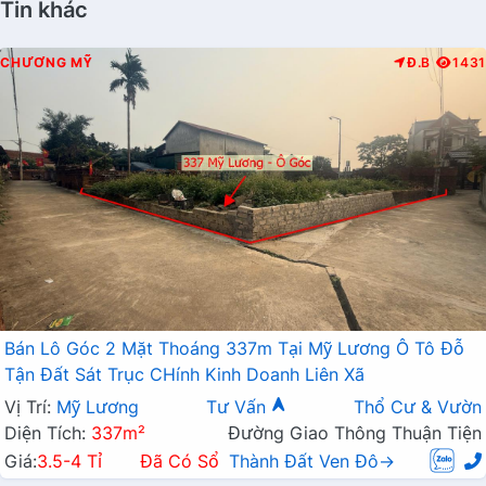
Tin khác
CHƯƠNG MỸ
Đ.B
1431
Bán Lô Góc 2 Mặt Thoáng 337m Tại Mỹ Lương Ô Tô Đỗ
Tận Đất Sát Trục CHính Kinh Doanh Liên Xã
Vị Trí:
Mỹ Lương
Tư Vấn
Thổ Cư & Vườn
Diện Tích:
337m²
Đường Giao Thông Thuận Tiện
Giá:
3.5-4 Tỉ
Đã Có Sổ
Thành Đất Ven Đô→