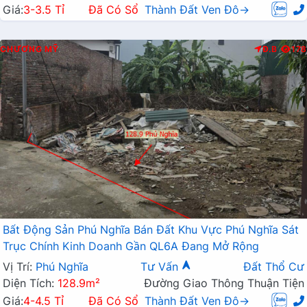
Giá:
3-3.5 Tỉ
Đã Có Sổ
Thành Đất Ven Đô→
CHƯƠNG MỸ
Đ.B
178
Bất Động Sản Phú Nghĩa Bán Đất Khu Vực Phú Nghĩa Sát
Trục Chính Kinh Doanh Gần QL6A Đang Mở Rộng
Vị Trí:
Phú Nghĩa
Tư Vấn
Đất Thổ Cư
Diện Tích:
128.9m²
Đường Giao Thông Thuận Tiện
Giá:
4-4.5 Tỉ
Đã Có Sổ
Thành Đất Ven Đô→