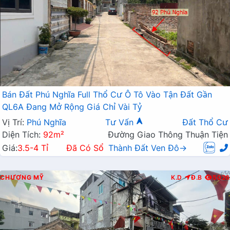
Bán Đất Phú Nghĩa Full Thổ Cư Ô Tô Vào Tận Đất Gần
QL6A Đang Mở Rộng Giá Chỉ Vài Tỷ
Vị Trí:
Phú Nghĩa
Tư Vấn
Đất Thổ Cư
Diện Tích:
92m²
Đường Giao Thông Thuận Tiện
Giá:
3.5-4 Tỉ
Đã Có Sổ
Thành Đất Ven Đô→
CHƯƠNG MỸ
K.D
Đ.B
5026